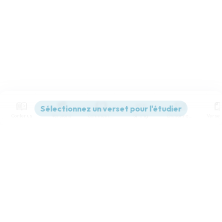
Contenus
Versions
Commentaires
Strong
Dictionnaire
Paramètres de lecture
Afficher les numéros de versets
Mode dyslexique
Désactivé
Simple
Coul
eur