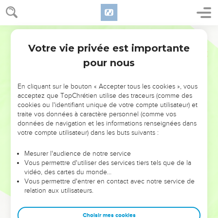
Votre vie privée est importante
pour nous
NE MANQUEZ PAS L’ÉVÉNEMENT
En cliquant sur le bouton « Accepter tous les cookies », vous
DE L’ANNÉE !
acceptez que TopChrétien utilise des traceurs (comme des
cookies ou l'identifiant unique de votre compte utilisateur) et
ET SI LEURS ERREURS POUVAIENT VOUS ÉVITER LES
traite vos données à caractère personnel (comme vos
VOTRES ?
données de navigation et les informations renseignées dans
votre compte utilisateur) dans les buts suivants :
On admire souvent les leaders pour leurs réussites, leur impact,
leur foi ou leur vision. Mais on voit moins les doutes, les erreurs
Mesurer l'audience de notre service
Vous permettre d'utiliser des services tiers tels que de la
et les saisons difficiles qu'ils ont traversés, alors même que ce
vidéo, des cartes du monde…
sont elles qui les ont façonnés.
Vous permettre d'entrer en contact avec notre service de
relation aux utilisateurs.
Dans cette conférence, leaders, entrepreneurs, et responsables
reviennent sur les erreurs marquantes de leur parcours et les
clés pour avancer avec plus de sagesse afin que leurs erreurs
Choisir mes cookies