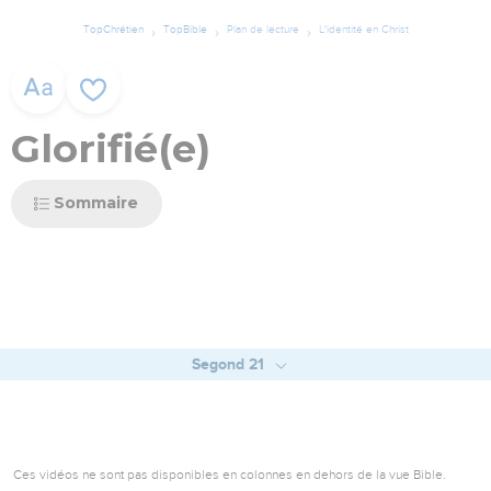
TopChrétien
TopBible
Plan de lecture
L'identité en Christ
Glorifié(e)
Sommaire
Segond 21
Ces vidéos ne sont pas disponibles en colonnes en dehors de la vue Bible.