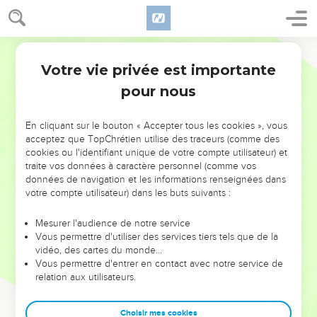
Votre vie privée est importante
pour nous
NE MANQUEZ PAS L’ÉVÉNEMENT
En cliquant sur le bouton « Accepter tous les cookies », vous
DE L’ANNÉE !
acceptez que TopChrétien utilise des traceurs (comme des
cookies ou l'identifiant unique de votre compte utilisateur) et
ET SI LEURS ERREURS POUVAIENT VOUS ÉVITER LES
traite vos données à caractère personnel (comme vos
VOTRES ?
données de navigation et les informations renseignées dans
votre compte utilisateur) dans les buts suivants :
On admire souvent les leaders pour leurs réussites, leur impact,
leur foi ou leur vision. Mais on voit moins les doutes, les erreurs
Mesurer l'audience de notre service
Vous permettre d'utiliser des services tiers tels que de la
et les saisons difficiles qu'ils ont traversés, alors même que ce
vidéo, des cartes du monde…
sont elles qui les ont façonnés.
Vous permettre d'entrer en contact avec notre service de
relation aux utilisateurs.
Dans cette conférence, leaders, entrepreneurs, et responsables
reviennent sur les erreurs marquantes de leur parcours et les
clés pour avancer avec plus de sagesse afin que leurs erreurs
Choisir mes cookies