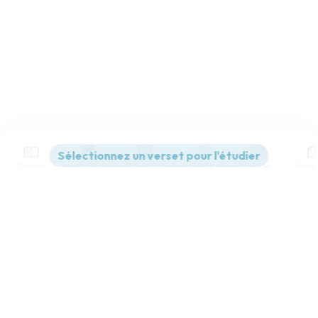
Contenus
Versions
Commentaires
Strong
Dictionnaire
Paramètres de lecture
Afficher les numéros de versets
Mode dyslexique
Désactivé
Simple
Coul
eur