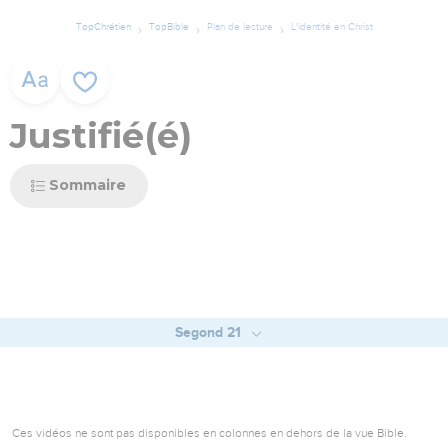
TopChrétien
TopBible
Plan de lecture
L'identité en Christ
Justifié(é)
Sommaire
Segond 21
Ces vidéos ne sont pas disponibles en colonnes en dehors de la vue Bible.