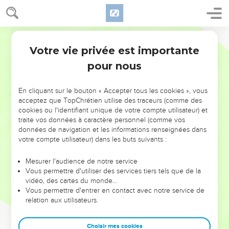
Votre vie privée est importante
pour nous
NE MANQUEZ PAS L’ÉVÉNEMENT
En cliquant sur le bouton « Accepter tous les cookies », vous
DE L’ANNÉE !
acceptez que TopChrétien utilise des traceurs (comme des
cookies ou l'identifiant unique de votre compte utilisateur) et
ET SI LEURS ERREURS POUVAIENT VOUS ÉVITER LES
traite vos données à caractère personnel (comme vos
VOTRES ?
données de navigation et les informations renseignées dans
votre compte utilisateur) dans les buts suivants :
On admire souvent les leaders pour leurs réussites, leur impact,
leur foi ou leur vision. Mais on voit moins les doutes, les erreurs
Mesurer l'audience de notre service
Vous permettre d'utiliser des services tiers tels que de la
et les saisons difficiles qu'ils ont traversés, alors même que ce
vidéo, des cartes du monde…
sont elles qui les ont façonnés.
Vous permettre d'entrer en contact avec notre service de
relation aux utilisateurs.
Dans cette conférence, leaders, entrepreneurs, et responsables
reviennent sur les erreurs marquantes de leur parcours et les
clés pour avancer avec plus de sagesse afin que leurs erreurs
Choisir mes cookies