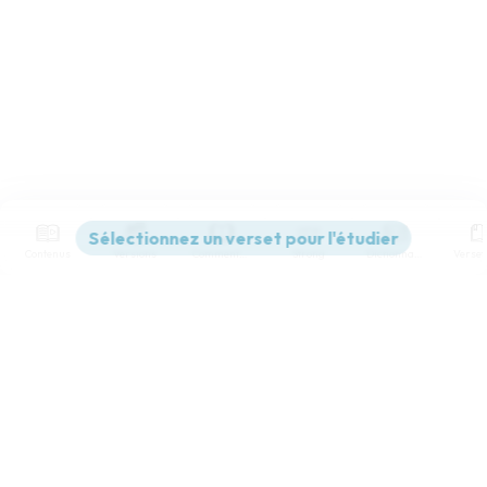
Contenus
Versions
Commentaires
Strong
Dictionnaire
Paramètres de lecture
Afficher les numéros de versets
Mode dyslexique
Désactivé
Simple
Coul
eur