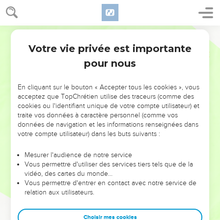
Votre vie privée est importante
pour nous
NE MANQUEZ PAS L’ÉVÉNEMENT
En cliquant sur le bouton « Accepter tous les cookies », vous
DE L’ANNÉE !
acceptez que TopChrétien utilise des traceurs (comme des
cookies ou l'identifiant unique de votre compte utilisateur) et
ET SI LEURS ERREURS POUVAIENT VOUS ÉVITER LES
traite vos données à caractère personnel (comme vos
VOTRES ?
données de navigation et les informations renseignées dans
votre compte utilisateur) dans les buts suivants :
On admire souvent les leaders pour leurs réussites, leur impact,
leur foi ou leur vision. Mais on voit moins les doutes, les erreurs
Mesurer l'audience de notre service
Vous permettre d'utiliser des services tiers tels que de la
et les saisons difficiles qu'ils ont traversés, alors même que ce
vidéo, des cartes du monde…
sont elles qui les ont façonnés.
Vous permettre d'entrer en contact avec notre service de
relation aux utilisateurs.
Dans cette conférence, leaders, entrepreneurs, et responsables
reviennent sur les erreurs marquantes de leur parcours et les
clés pour avancer avec plus de sagesse afin que leurs erreurs
Choisir mes cookies