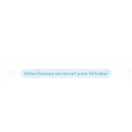
Contenus
Versions
Commentaires
Strong
Dictionnaire
Paramètres de lecture
Afficher les numéros de versets
Mode dyslexique