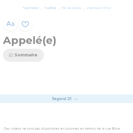
TopChrétien
TopBible
Plan de lecture
L'identité en Christ
Appelé(e)
Sommaire
Segond 21
Ces vidéos ne sont pas disponibles en colonnes en dehors de la vue Bible.