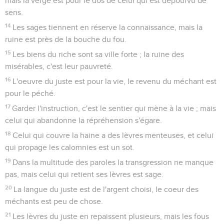
mais la verge est pour le dos de celui qui est dépourvu de
sens.
14
Les sages tiennent en réserve la connaissance, mais la
ruine est près de la bouche du fou.
15
Les biens du riche sont sa ville forte ; la ruine des
misérables, c'est leur pauvreté.
16
L'oeuvre du juste est pour la vie, le revenu du méchant est
pour le péché.
17
Garder l'instruction, c'est le sentier qui mène à la vie ; mais
celui qui abandonne la répréhension s'égare.
18
Celui qui couvre la haine a des lèvres menteuses, et celui
qui propage les calomnies est un sot.
19
Dans la multitude des paroles la transgression ne manque
pas, mais celui qui retient ses lèvres est sage.
20
La langue du juste est de l'argent choisi, le coeur des
méchants est peu de chose.
21
Les lèvres du juste en repaissent plusieurs, mais les fous