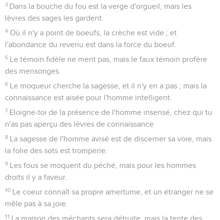
3
Dans la bouche du fou est la verge d'orgueil, mais les
lèvres des sages les gardent.
4
Où il n'y a point de boeufs, la crèche est vide ; et
l'abondance du revenu est dans la force du boeuf.
5
Le témoin fidèle ne ment pas, mais le faux témoin profère
des mensonges.
6
Le moqueur cherche la sagesse, et il n'y en a pas ; mais la
connaissance est aisée pour l'homme intelligent.
7
Eloigne-toi de la présence de l'homme insensé, chez qui tu
n'as pas aperçu des lèvres de connaissance
8
La sagesse de l'homme avisé est de discerner sa voie, mais
la folie des sots est tromperie.
9
Les fous se moquent du péché, mais pour les hommes
droits il y a faveur.
10
Le coeur connaît sa propre amertume, et un étranger ne se
mêle pas à sa joie.
11
La maison des méchants sera détruite, mais la tente des