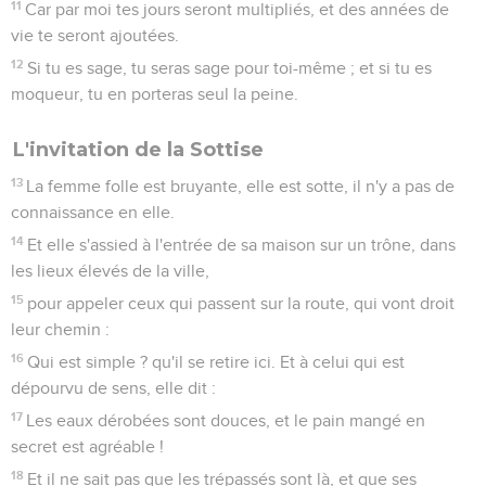
11
Car par moi tes jours seront multipliés, et des années de
vie te seront ajoutées.
12
Si tu es sage, tu seras sage pour toi-même ; et si tu es
moqueur, tu en porteras seul la peine.
L'invitation de la Sottise
13
La femme folle est bruyante, elle est sotte, il n'y a pas de
connaissance en elle.
14
Et elle s'assied à l'entrée de sa maison sur un trône, dans
les lieux élevés de la ville,
15
pour appeler ceux qui passent sur la route, qui vont droit
leur chemin :
16
Qui est simple ? qu'il se retire ici. Et à celui qui est
dépourvu de sens, elle dit :
17
Les eaux dérobées sont douces, et le pain mangé en
secret est agréable !
18
Et il ne sait pas que les trépassés sont là, et que ses