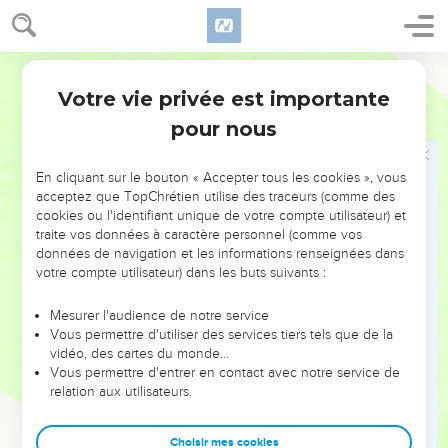
cinnamome.
18
Viens, enivrons-nous d'amours jusqu'au matin, délectons-
Darby
nous de volupté ;
Votre vie privée est importante
19
Proverbes
7
car mon mari n'est pas à la maison, il s'en est allé loin en
pour nous
voyage ;
20
il a pris un sac d'argent en sa main, il viendra à sa maison
En cliquant sur le bouton « Accepter tous les cookies », vous
au jour de la pleine lune.
acceptez que TopChrétien utilise des traceurs (comme des
21
Elle le détourna par beaucoup de douces paroles, elle
cookies ou l'identifiant unique de votre compte utilisateur) et
traite vos données à caractère personnel (comme vos
l'entraîna par la flatterie de ses lèvres.
données de navigation et les informations renseignées dans
22
Il est allé aussitôt après elle, comme le boeuf va à la
votre compte utilisateur) dans les buts suivants :
boucherie, et comme les ceps servent à l'instruction du fou,
Mesurer l'audience de notre service
23
jusqu'à ce que la flèche lui transperce le foie ; comme
Vous permettre d'utiliser des services tiers tels que de la
l'oiseau se hâte vers le piège et ne sait pas qu'il y va de sa
vidéo, des cartes du monde…
vie.
Vous permettre d'entrer en contact avec notre service de
relation aux utilisateurs.
24
Maintenant donc, fils, écoutez-moi, et soyez attentifs aux
paroles de ma bouche.
Choisir mes cookies
25