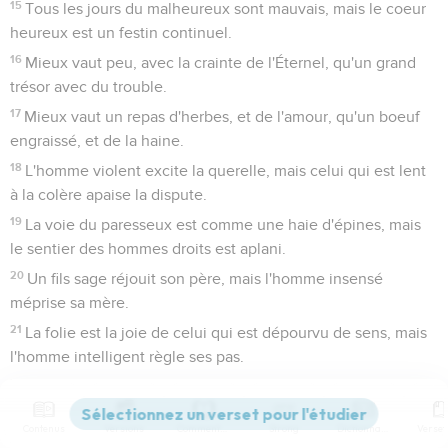
15
Tous les jours du malheureux sont mauvais, mais le coeur
heureux est un festin continuel.
16
Mieux vaut peu, avec la crainte de l'Éternel, qu'un grand
trésor avec du trouble.
17
Mieux vaut un repas d'herbes, et de l'amour, qu'un boeuf
engraissé, et de la haine.
18
L'homme violent excite la querelle, mais celui qui est lent
à la colère apaise la dispute.
19
La voie du paresseux est comme une haie d'épines, mais
le sentier des hommes droits est aplani.
20
Un fils sage réjouit son père, mais l'homme insensé
méprise sa mère.
21
La folie est la joie de celui qui est dépourvu de sens, mais
l'homme intelligent règle ses pas.
22
Les projets échouent là où il n'y a point de conseil, mais,
par la multitude des conseillers, ils réussissent.
Contenus
Versions
Commentaires
Strong
Dictionnaire
23
Il y a de la joie pour un homme dans la réponse de sa