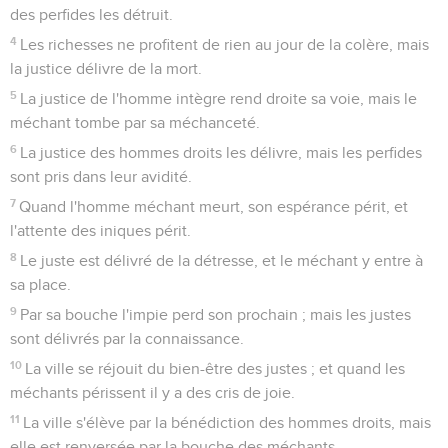
des perfides les détruit.
4
Les richesses ne profitent de rien au jour de la colère, mais
la justice délivre de la mort.
5
La justice de l'homme intègre rend droite sa voie, mais le
méchant tombe par sa méchanceté.
6
La justice des hommes droits les délivre, mais les perfides
sont pris dans leur avidité.
7
Quand l'homme méchant meurt, son espérance périt, et
l'attente des iniques périt.
8
Le juste est délivré de la détresse, et le méchant y entre à
sa place.
9
Par sa bouche l'impie perd son prochain ; mais les justes
sont délivrés par la connaissance.
10
La ville se réjouit du bien-être des justes ; et quand les
méchants périssent il y a des cris de joie.
11
La ville s'élève par la bénédiction des hommes droits, mais
elle est renversée par la bouche des méchants.