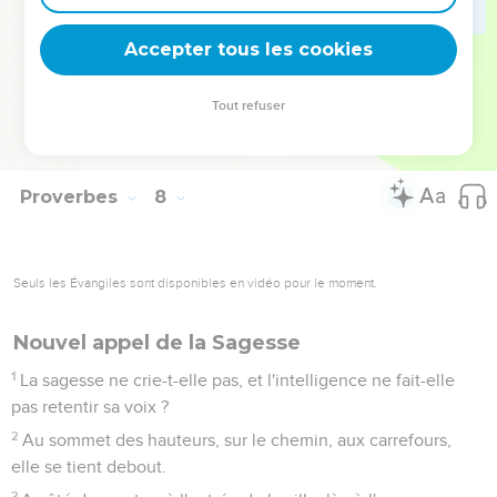
Que ton coeur ne se détourne pas vers ses voies, et ne
t'égare pas dans ses sentiers ;
Accepter tous les cookies
26
car elle a fait tomber beaucoup de blessés, et ceux qu'elle
a tués sont très-nombreux.
Tout refuser
27
Ce sont les voies du shéol que sa maison ; elles
descendent dans les chambres de la mort.
Proverbes
8
Seuls les Évangiles sont disponibles en vidéo pour le moment.
Nouvel appel de la Sagesse
1
La sagesse ne crie-t-elle pas, et l'intelligence ne fait-elle
pas retentir sa voix ?
2
Au sommet des hauteurs, sur le chemin, aux carrefours,
elle se tient debout.
3