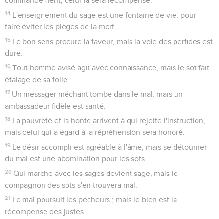
commandement, celui-là sera récompensé.
14
L'enseignement du sage est une fontaine de vie, pour
faire éviter les pièges de la mort.
15
Le bon sens procure la faveur, mais la voie des perfides est
dure.
16
Tout homme avisé agit avec connaissance, mais le sot fait
étalage de sa folie.
17
Un messager méchant tombe dans le mal, mais un
ambassadeur fidèle est santé.
18
La pauvreté et la honte arrivent à qui rejette l'instruction,
mais celui qui a égard à la répréhension sera honoré.
19
Le désir accompli est agréable à l'âme, mais se détourner
du mal est une abomination pour les sots.
20
Qui marche avec les sages devient sage, mais le
compagnon des sots s'en trouvera mal.
21
Le mal poursuit les pécheurs ; mais le bien est la
récompense des justes.