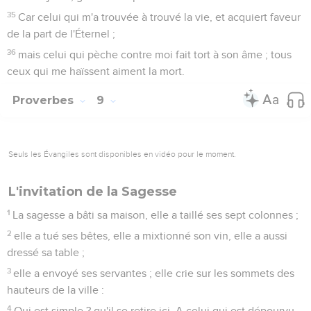
35
Car celui qui m'a trouvée à trouvé la vie, et acquiert faveur
de la part de l'Éternel ;
36
mais celui qui pèche contre moi fait tort à son âme ; tous
ceux qui me haïssent aiment la mort.
Proverbes
9
Seuls les Évangiles sont disponibles en vidéo pour le moment.
L'invitation de la Sagesse
1
La sagesse a bâti sa maison, elle a taillé ses sept colonnes ;
2
elle a tué ses bêtes, elle a mixtionné son vin, elle a aussi
dressé sa table ;
3
elle a envoyé ses servantes ; elle crie sur les sommets des
hauteurs de la ville :
4
Qui est simple ? qu'il se retire ici. A celui qui est dépourvu