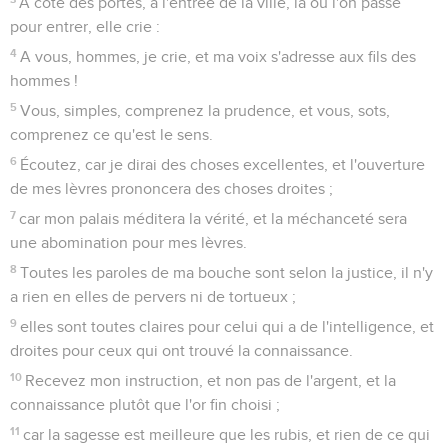
A côté des portes, à l'entrée de la ville, là où l'on passe
pour entrer, elle crie :
4
A vous, hommes, je crie, et ma voix s'adresse aux fils des
hommes !
5
Vous, simples, comprenez la prudence, et vous, sots,
comprenez ce qu'est le sens.
6
Écoutez, car je dirai des choses excellentes, et l'ouverture
de mes lèvres prononcera des choses droites ;
7
car mon palais méditera la vérité, et la méchanceté sera
une abomination pour mes lèvres.
8
Toutes les paroles de ma bouche sont selon la justice, il n'y
a rien en elles de pervers ni de tortueux ;
9
elles sont toutes claires pour celui qui a de l'intelligence, et
droites pour ceux qui ont trouvé la connaissance.
10
Recevez mon instruction, et non pas de l'argent, et la
connaissance plutôt que l'or fin choisi ;
11
car la sagesse est meilleure que les rubis, et rien de ce qui