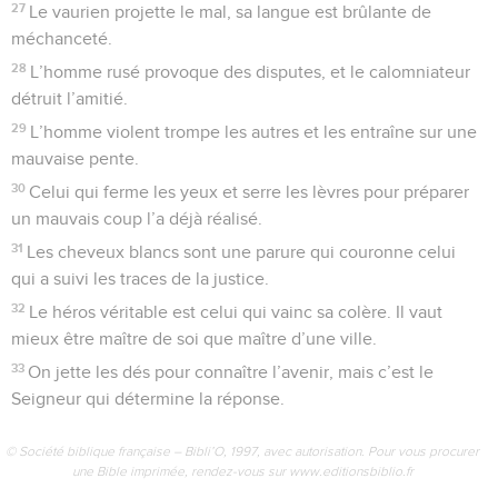
27
Le vaurien projette le mal, sa langue est brûlante de
méchanceté.
28
L’homme rusé provoque des disputes, et le calomniateur
détruit l’amitié.
29
L’homme violent trompe les autres et les entraîne sur une
mauvaise pente.
30
Celui qui ferme les yeux et serre les lèvres pour préparer
un mauvais coup l’a déjà réalisé.
31
Les cheveux blancs sont une parure qui couronne celui
qui a suivi les traces de la justice.
32
Le héros véritable est celui qui vainc sa colère. Il vaut
mieux être maître de soi que maître d’une ville.
33
On jette les dés pour connaître l’avenir, mais c’est le
Seigneur qui détermine la réponse.
© Société biblique française – Bibli’O, 1997, avec autorisation. Pour vous procurer
une Bible imprimée, rendez-vous sur www.editionsbiblio.fr