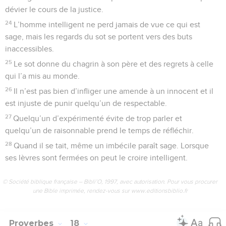
dévier le cours de la justice.
24
L’homme intelligent ne perd jamais de vue ce qui est
sage, mais les regards du sot se portent vers des buts
inaccessibles.
25
Le sot donne du chagrin à son père et des regrets à celle
qui l’a mis au monde.
26
Il n’est pas bien d’infliger une amende à un innocent et il
est injuste de punir quelqu’un de respectable.
27
Quelqu’un d’expérimenté évite de trop parler et
quelqu’un de raisonnable prend le temps de réfléchir.
28
Quand il se tait, même un imbécile paraît sage. Lorsque
ses lèvres sont fermées on peut le croire intelligent.
© Société biblique française – Bibli’O, 1997, avec autorisation. Pour vous procurer
une Bible imprimée, rendez-vous sur www.editionsbiblio.fr
Proverbes
18