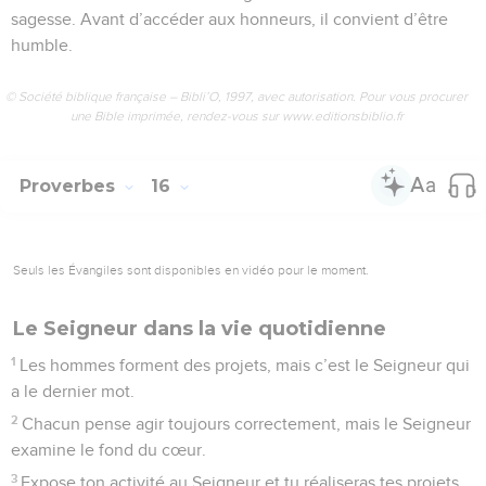
sagesse. Avant d’accéder aux honneurs, il convient d’être
humble.
© Société biblique française – Bibli’O, 1997, avec autorisation. Pour vous procurer
une Bible imprimée, rendez-vous sur www.editionsbiblio.fr
Proverbes
16
Seuls les Évangiles sont disponibles en vidéo pour le moment.
Le Seigneur dans la vie quotidienne
1
Les hommes forment des projets, mais c’est le Seigneur qui
a le dernier mot.
2
Chacun pense agir toujours correctement, mais le Seigneur
examine le fond du cœur.
3
Expose ton activité au Seigneur et tu réaliseras tes projets.