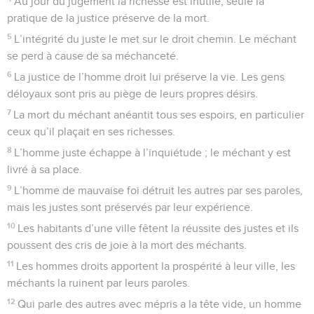
Au jour du jugement la richesse est inutile, seule la
pratique de la justice préserve de la mort.
5
L’intégrité du juste le met sur le droit chemin. Le méchant
se perd à cause de sa méchanceté.
6
La justice de l’homme droit lui préserve la vie. Les gens
déloyaux sont pris au piège de leurs propres désirs.
7
La mort du méchant anéantit tous ses espoirs, en particulier
ceux qu’il plaçait en ses richesses.
8
L’homme juste échappe à l’inquiétude ; le méchant y est
livré à sa place.
9
L’homme de mauvaise foi détruit les autres par ses paroles,
mais les justes sont préservés par leur expérience.
10
Les habitants d’une ville fêtent la réussite des justes et ils
poussent des cris de joie à la mort des méchants.
11
Les hommes droits apportent la prospérité à leur ville, les
méchants la ruinent par leurs paroles.
12
Qui parle des autres avec mépris a la tête vide, un homme