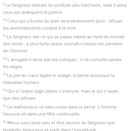
9
Le Seigneur déteste la conduite des méchants, mais il aime
ceux qui pratiquent la justice.
10
Celui qui s’écarte du bien sera sévèrement puni : refuser
les avertissements conduit à la mort.
11
Le Seigneur sait ce qui se passe même au fond du monde
des morts ; à plus forte raison connaît-il toutes les pensées
de l’homme.
12
L’arrogant n’aime pas les critiques ; il ne consulte jamais
les sages.
13
La joie au cœur égaie le visage, la peine provoque la
mauvaise humeur.
14
Qui a l’esprit sage désire s’instruire, mais le sot n’avale
que des bêtises.
15
Le malheureux vit sans cesse dans la peine. L’homme
heureux vit dans une fête continuelle.
16
Mieux vaut avoir peu et être soumis au Seigneur que
posséder beaucoup et vivre dans l’inquiétude.