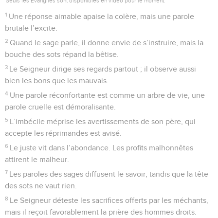
Seuls les Évangiles sont disponibles en vidéo pour le moment.
1
Une réponse aimable apaise la colère, mais une parole
brutale l’excite.
2
Quand le sage parle, il donne envie de s’instruire, mais la
bouche des sots répand la bêtise.
3
Le Seigneur dirige ses regards partout ; il observe aussi
bien les bons que les mauvais.
4
Une parole réconfortante est comme un arbre de vie, une
parole cruelle est démoralisante.
5
L’imbécile méprise les avertissements de son père, qui
accepte les réprimandes est avisé.
6
Le juste vit dans l’abondance. Les profits malhonnêtes
attirent le malheur.
7
Les paroles des sages diffusent le savoir, tandis que la tête
des sots ne vaut rien.
8
Le Seigneur déteste les sacrifices offerts par les méchants,
mais il reçoit favorablement la prière des hommes droits.