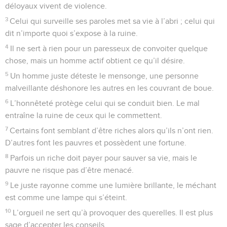
déloyaux vivent de violence.
3
Celui qui surveille ses paroles met sa vie à l’abri ; celui qui
dit n’importe quoi s’expose à la ruine.
4
Il ne sert à rien pour un paresseux de convoiter quelque
chose, mais un homme actif obtient ce qu’il désire.
5
Un homme juste déteste le mensonge, une personne
malveillante déshonore les autres en les couvrant de boue.
6
L’honnêteté protège celui qui se conduit bien. Le mal
entraîne la ruine de ceux qui le commettent.
7
Certains font semblant d’être riches alors qu’ils n’ont rien.
D’autres font les pauvres et possèdent une fortune.
8
Parfois un riche doit payer pour sauver sa vie, mais le
pauvre ne risque pas d’être menacé.
9
Le juste rayonne comme une lumière brillante, le méchant
est comme une lampe qui s’éteint.
10
L’orgueil ne sert qu’à provoquer des querelles. Il est plus
sage d’accepter les conseils.