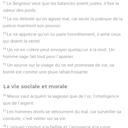
11
Le Seigneur veut que les balances soient justes, il fixe la
valeur des poids.
12
Le roi déteste qu’on agisse mal, car seule la pratique de la
justice maintient son pouvoir.
13
Le roi apprécie qu’on lui parle honnêtement, il aime ceux
qui disent la vérité.
14
Un roi en colère peut envoyer quelqu’un à la mort. Un
homme sage fait tout pour l’apaiser.
15
Un sourire sur le visage du roi est promesse de vie, sa
bonté est comme une pluie rafraîchissante.
La vie sociale et morale
16
Mieux vaut acquérir la sagesse que de l’or, l’intelligence
que de l’argent.
17
Les hommes droits se détournent du mal, car surveiller sa
conduite, c’est veiller sur sa vie.
18
L’orgueil conduit à la faillite et l’arrogance à la ruine.