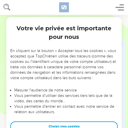
sagesse un jeu pour l’homme intelligent.
24
Ce que les méchants redoutent leur arrive, ce que
souhaitent les justes leur est accordé.
Français Courant
25
L’ouragan passe et le méchant n’est plus ! Le juste tient
Votre vie privée est importante
Proverbes
10
toujours debout.
pour nous
26
Le vinaigre irrite les dents et la fumée les yeux ; de même
le paresseux est une cause d’irritation pour son maître.
En cliquant sur le bouton « Accepter tous les cookies », vous
acceptez que TopChrétien utilise des traceurs (comme des
27
Reconnaître l’autorité du Seigneur permet de vivre
cookies ou l'identifiant unique de votre compte utilisateur) et
longtemps, mais les pécheurs meurent prématurément.
traite vos données à caractère personnel (comme vos
28
données de navigation et les informations renseignées dans
L’espérance des justes leur procure la joie, les espoirs des
votre compte utilisateur) dans les buts suivants :
méchants n’aboutissent à rien.
29
Les plans du Seigneur protègent les gens intègres comme
Mesurer l'audience de notre service
une forteresse, mais ils détruisent ceux qui font le mal.
Vous permettre d'utiliser des services tiers tels que de la
vidéo, des cartes du monde…
30
Rien ne fera jamais tomber un juste, mais les méchants ne
Vous permettre d'entrer en contact avec notre service de
pourront pas demeurer sur terre.
relation aux utilisateurs.
31
Des paroles sages sortent de la bouche du juste. Les
menteurs méritent qu’on leur coupe la langue.
Choisir mes cookies