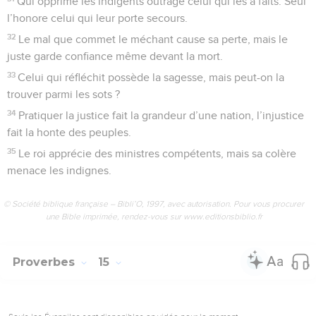
Qui opprime les indigents outrage celui qui les a faits. Seul
l’honore celui qui leur porte secours.
32
Le mal que commet le méchant cause sa perte, mais le
juste garde confiance même devant la mort.
33
Celui qui réfléchit possède la sagesse, mais peut-on la
trouver parmi les sots ?
34
Pratiquer la justice fait la grandeur d’une nation, l’injustice
fait la honte des peuples.
35
Le roi apprécie des ministres compétents, mais sa colère
menace les indignes.
© Société biblique française – Bibli’O, 1997, avec autorisation. Pour vous procurer
une Bible imprimée, rendez-vous sur www.editionsbiblio.fr
Proverbes
15