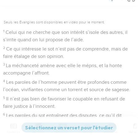
Seuls les Évangiles sont disponibles en vidéo pour le moment.
1
Celui qui ne cherche que son intérêt s’isole des autres, il
s’irrite quand on lui propose de l’aide.
2
Ce qui intéresse le sot n’est pas de comprendre, mais de
faire étalage de son opinion.
3
La méchanceté amène avec elle le mépris, et la honte
accompagne l’affront.
4
Les paroles de l’homme peuvent être profondes comme
l’océan, vivifiantes comme un torrent et source de sagesse.
5
Il n’est pas bien de favoriser le coupable en refusant de
faire justice à l’innocent.
6
Les paroles du sot entraînent des disputes, ce qu’il dit
provoque la bagarre.
7
Quand le sot parle, il cause sa ruine ; il est pris au piège de
Contenus
Versions
Commentaires
Strong
Dictionnaire