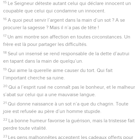
15
Le Seigneur déteste autant celui qui déclare innocent un
coupable que celui qui condamne un innocent.
16
A quoi peut servir l’argent dans la main d’un sot ? A se
procurer la sagesse ? Mais il n’a pas de tête !
17
Un ami montre son affection en toutes circonstances. Un
frère est là pour partager les difficultés.
18
Seul un insensé se rend responsable de la dette d’autrui
en tapant dans la main de quelqu’un.
19
Qui aime la querelle aime causer du tort. Qui fait
l’important cherche sa ruine.
20
Qui a l’esprit rusé ne connaît pas le bonheur, et le malheur
s’abat sur celui qui a une mauvaise langue.
21
Qui donne naissance à un sot n’a que du chagrin. Toute
joie est refusée au père d’un homme stupide.
22
La bonne humeur favorise la guérison, mais la tristesse fait
perdre toute vitalité.
23
Les gens malhonnêtes acceptent les cadeaux offerts pour