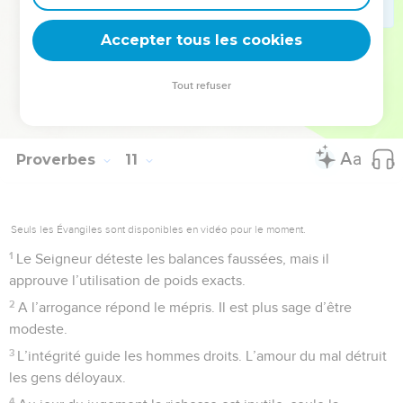
32
Quand le juste parle, c’est avec bienveillance, mais la
Accepter tous les cookies
malveillance sort de la bouche des méchants.
© Société biblique française – Bibli’O, 1997, avec autorisation. Pour vous procurer
Tout refuser
une Bible imprimée, rendez-vous sur www.editionsbiblio.fr
Proverbes
11
Seuls les Évangiles sont disponibles en vidéo pour le moment.
1
Le Seigneur déteste les balances faussées, mais il
approuve l’utilisation de poids exacts.
2
A l’arrogance répond le mépris. Il est plus sage d’être
modeste.
3
L’intégrité guide les hommes droits. L’amour du mal détruit
les gens déloyaux.
4