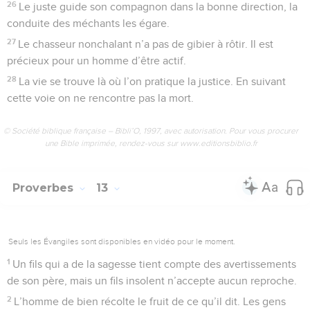
26
Le juste guide son compagnon dans la bonne direction, la
conduite des méchants les égare.
27
Le chasseur nonchalant n’a pas de gibier à rôtir. Il est
précieux pour un homme d’être actif.
28
La vie se trouve là où l’on pratique la justice. En suivant
cette voie on ne rencontre pas la mort.
© Société biblique française – Bibli’O, 1997, avec autorisation. Pour vous procurer
une Bible imprimée, rendez-vous sur www.editionsbiblio.fr
Proverbes
13
Seuls les Évangiles sont disponibles en vidéo pour le moment.
1
Un fils qui a de la sagesse tient compte des avertissements
de son père, mais un fils insolent n’accepte aucun reproche.
2
L’homme de bien récolte le fruit de ce qu’il dit. Les gens