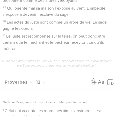
prospèrent comme des arbres verdoyants.
29
Qui oriente mal sa maison l’expose au vent. L’imbécile
s’expose à devenir l’esclave du sage.
30
Les actes du juste sont comme un arbre de vie. Le sage
gagne les cœurs.
31
Le juste est récompensé sur la terre, on peut donc être
certain que le méchant et le pécheur recevront ce qu’ils
méritent.
© Société biblique française – Bibli’O, 1997, avec autorisation. Pour vous procurer
une Bible imprimée, rendez-vous sur www.editionsbiblio.fr
Proverbes
12
Seuls les Évangiles sont disponibles en vidéo pour le moment.
1
Celui qui accepte les reproches aime s’instruire. Il est