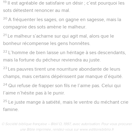
19
Il est agréable de satisfaire un désir ; c’est pourquoi les
sots détestent renoncer au mal.
20
A fréquenter les sages, on gagne en sagesse, mais la
compagnie des sots amène le malheur.
21
Le malheur s’acharne sur qui agit mal, alors que le
bonheur récompense les gens honnêtes.
22
L’homme de bien laisse un héritage à ses descendants,
mais la fortune du pécheur reviendra au juste.
23
Les pauvres tirent une nourriture abondante de leurs
champs, mais certains dépérissent par manque d’équité.
24
Qui refuse de frapper son fils ne l’aime pas. Celui qui
l’aime n’hésite pas à le punir.
25
Le juste mange à satiété, mais le ventre du méchant crie
famine.
© Société biblique française – Bibli’O, 1997, avec autorisation. Pour vous procurer
une Bible imprimée, rendez-vous sur www.editionsbiblio.fr