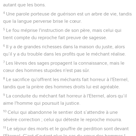
autant que les bons.
4
Une parole porteuse de guérison est un arbre de vie, tandis
que la langue perverse brise le cœur.
5
Le fou méprise l'instruction de son père, mais celui qui
tient compte du reproche fait preuve de sagesse.
6
Il y a de grandes richesses dans la maison du juste, alors
qu’il y a du trouble dans les profits que le méchant réalise.
7
Les lèvres des sages propagent la connaissance, mais le
cœur des hommes stupides n'est pas sûr.
8
Le sacrifice qu'offrent les méchants fait horreur à l'Eternel,
tandis que la prière des hommes droits lui est agréable.
9
La conduite du méchant fait horreur à l'Eternel, alors qu’il
aime l'homme qui poursuit la justice.
10
Celui qui abandonne le sentier doit s’attendre à une
sévère correction ; celui qui déteste le reproche mourra.
11
Le séjour des morts et le gouffre de perdition sont devant
l'Eternel. C’est d’autant plus le cas du cœur des hommes !