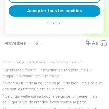
Le juste apprend de son prochain, mais la voie
qu'empruntent les méchants les égare.
Accepter tous les cookies
27
L’homme nonchalant ne rôtit pas son gibier, mais l’activité
procure à l’homme des biens précieux.
Tout refuser
28
La vie est dans le sentier de la justice, son chemin ne
conduit pas à la mort.
Proverbes
13
Seuls les Évangiles sont disponibles en vidéo pour le moment.
1
Un fils sage écoute l'instruction de son père, mais le
moqueur n'écoute pas la menace.
2
Grâce au fruit de la bouche on jouit du bien ; mais ce que
désirent les traîtres, c'est la violence.
3
Celui qui veille sur sa bouche se garde lui-même, mais
celui qui ouvre de grandes lèvres court à sa perte.
4