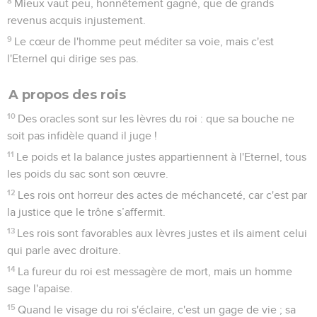
8
Mieux vaut peu, honnêtement gagné, que de grands
revenus acquis injustement.
9
Le cœur de l'homme peut méditer sa voie, mais c'est
l'Eternel qui dirige ses pas.
A propos des rois
10
Des oracles sont sur les lèvres du roi : que sa bouche ne
soit pas infidèle quand il juge !
11
Le poids et la balance justes appartiennent à l'Eternel, tous
les poids du sac sont son œuvre.
12
Les rois ont horreur des actes de méchanceté, car c'est par
la justice que le trône s’affermit.
13
Les rois sont favorables aux lèvres justes et ils aiment celui
qui parle avec droiture.
14
La fureur du roi est messagère de mort, mais un homme
sage l'apaise.
15
Quand le visage du roi s'éclaire, c'est un gage de vie ; sa