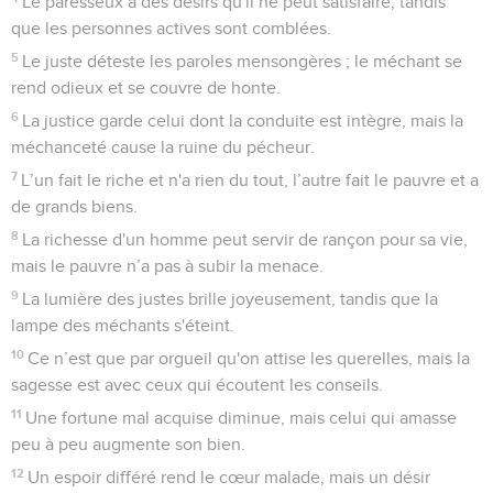
Le paresseux a des désirs qu'il ne peut satisfaire, tandis
que les personnes actives sont comblées.
5
Le juste déteste les paroles mensongères ; le méchant se
rend odieux et se couvre de honte.
6
La justice garde celui dont la conduite est intègre, mais la
méchanceté cause la ruine du pécheur.
7
L’un fait le riche et n'a rien du tout, l’autre fait le pauvre et a
de grands biens.
8
La richesse d'un homme peut servir de rançon pour sa vie,
mais le pauvre n’a pas à subir la menace.
9
La lumière des justes brille joyeusement, tandis que la
lampe des méchants s'éteint.
10
Ce n’est que par orgueil qu'on attise les querelles, mais la
sagesse est avec ceux qui écoutent les conseils.
11
Une fortune mal acquise diminue, mais celui qui amasse
peu à peu augmente son bien.
12
Un espoir différé rend le cœur malade, mais un désir