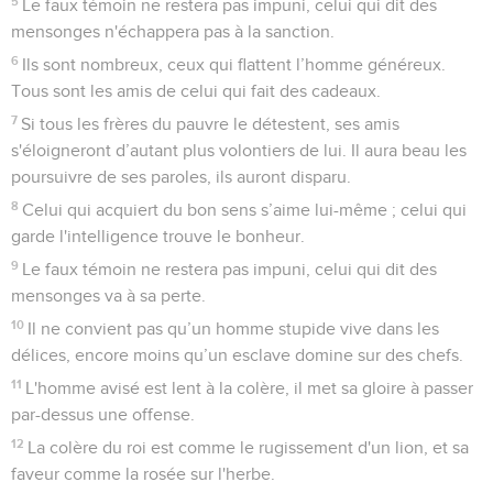
5
Le faux témoin ne restera pas impuni, celui qui dit des
mensonges n'échappera pas à la sanction.
6
Ils sont nombreux, ceux qui flattent l’homme généreux.
Tous sont les amis de celui qui fait des cadeaux.
7
Si tous les frères du pauvre le détestent, ses amis
s'éloigneront d’autant plus volontiers de lui. Il aura beau les
poursuivre de ses paroles, ils auront disparu.
8
Celui qui acquiert du bon sens s’aime lui-même ; celui qui
garde l'intelligence trouve le bonheur.
9
Le faux témoin ne restera pas impuni, celui qui dit des
mensonges va à sa perte.
10
Il ne convient pas qu’un homme stupide vive dans les
délices, encore moins qu’un esclave domine sur des chefs.
11
L'homme avisé est lent à la colère, il met sa gloire à passer
par-dessus une offense.
12
La colère du roi est comme le rugissement d'un lion, et sa
faveur comme la rosée sur l'herbe.