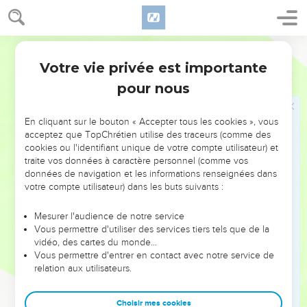
18
Celui qui parle à la légère blesse comme une épée, tandis
que la langue des sages apporte la guérison.
Segond 21
19
La lèvre qui dit la vérité est affermie pour toujours, tandis
Votre vie privée est importante
que la langue mensongère ne subsiste qu'un instant.
Proverbes
12
pour nous
20
La tromperie est dans le cœur de ceux qui méditent le
mal, mais la joie est pour ceux qui conseillent la paix.
En cliquant sur le bouton « Accepter tous les cookies », vous
21
Aucun trouble n’atteint le juste, tandis que les méchants
acceptez que TopChrétien utilise des traceurs (comme des
sont accablés de maux.
cookies ou l'identifiant unique de votre compte utilisateur) et
22
traite vos données à caractère personnel (comme vos
Les lèvres mensongères font horreur à l'Eternel, tandis
données de navigation et les informations renseignées dans
que ceux qui agissent avec fidélité lui sont agréables.
votre compte utilisateur) dans les buts suivants :
23
L'homme prudent cache sa connaissance, tandis que le
cœur des hommes stupides proclame leur folie.
Mesurer l'audience de notre service
Vous permettre d'utiliser des services tiers tels que de la
24
La main des personnes actives dominera, tandis que la
vidéo, des cartes du monde…
main nonchalante sera astreinte à la corvée.
Vous permettre d'entrer en contact avec notre service de
relation aux utilisateurs.
25
L’homme peut rabattre l’inquiétude qui est dans son
cœur, mais une bonne parole la fera tourner en joie.
Choisir mes cookies
26