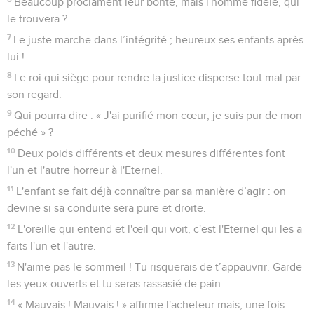
Beaucoup proclament leur bonté, mais l'homme fidèle, qui
le trouvera ?
7
Le juste marche dans l’intégrité ; heureux ses enfants après
lui !
8
Le roi qui siège pour rendre la justice disperse tout mal par
son regard.
9
Qui pourra dire : « J'ai purifié mon cœur, je suis pur de mon
péché » ?
10
Deux poids différents et deux mesures différentes font
l'un et l'autre horreur à l'Eternel.
11
L'enfant se fait déjà connaître par sa manière d’agir : on
devine si sa conduite sera pure et droite.
12
L'oreille qui entend et l'œil qui voit, c'est l'Eternel qui les a
faits l'un et l'autre.
13
N'aime pas le sommeil ! Tu risquerais de t’appauvrir. Garde
les yeux ouverts et tu seras rassasié de pain.
14
« Mauvais ! Mauvais ! » affirme l'acheteur mais, une fois