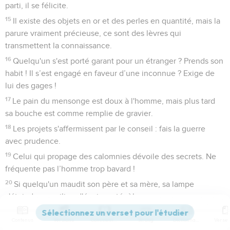
parti, il se félicite.
15
Il existe des objets en or et des perles en quantité, mais la
parure vraiment précieuse, ce sont des lèvres qui
transmettent la connaissance.
16
Quelqu'un s'est porté garant pour un étranger ? Prends son
habit ! Il s’est engagé en faveur d’une inconnue ? Exige de
lui des gages !
17
Le pain du mensonge est doux à l'homme, mais plus tard
sa bouche est comme remplie de gravier.
18
Les projets s'affermissent par le conseil : fais la guerre
avec prudence.
19
Celui qui propage des calomnies dévoile des secrets. Ne
fréquente pas l’homme trop bavard !
20
Si quelqu'un maudit son père et sa mère, sa lampe
s'éteindra au milieu d'épaisses ténèbres.
21
Une possession trop vite acquise au départ ne sera pas
Contenus
Versions
Commentaires
Strong
Dictionnaire
bénie à la fin.