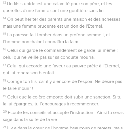
13
Un fils stupide est une calamité pour son père, et les
querelles d'une femme sont une gouttière sans fin.
14
On peut hériter des parents une maison et des richesses,
mais une femme prudente est un don de l'Eternel.
15
La paresse fait tomber dans un profond sommeil, et
l’homme nonchalant connaîtra la faim.
16
Celui qui garde le commandement se garde lui-même ;
celui qui ne veille pas sur sa conduite mourra.
17
Celui qui accorde une faveur au pauvre prête à l'Eternel,
qui lui rendra son bienfait.
18
Corrige ton fils, car il y a encore de l'espoir. Ne désire pas
le faire mourir !
19
Celui que la colère emporte doit subir une sanction. Si tu
la lui épargnes, tu l’encourages à recommencer.
20
Ecoute les conseils et accepte l'instruction ! Ainsi tu seras
sage dans la suite de ta vie.
21
Il y a dans le cœur de l'homme beaucoup de projets, mais