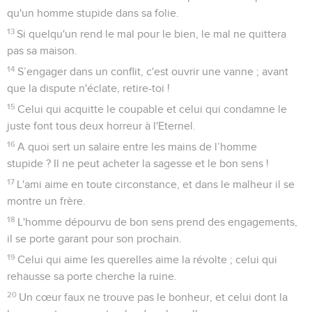
qu'un homme stupide dans sa folie.
13
Si quelqu'un rend le mal pour le bien, le mal ne quittera
pas sa maison.
14
S’engager dans un conflit, c'est ouvrir une vanne ; avant
que la dispute n'éclate, retire-toi !
15
Celui qui acquitte le coupable et celui qui condamne le
juste font tous deux horreur à l'Eternel.
16
A quoi sert un salaire entre les mains de l’homme
stupide ? Il ne peut acheter la sagesse et le bon sens !
17
L'ami aime en toute circonstance, et dans le malheur il se
montre un frère.
18
L'homme dépourvu de bon sens prend des engagements,
il se porte garant pour son prochain.
19
Celui qui aime les querelles aime la révolte ; celui qui
rehausse sa porte cherche la ruine.
20
Un cœur faux ne trouve pas le bonheur, et celui dont la