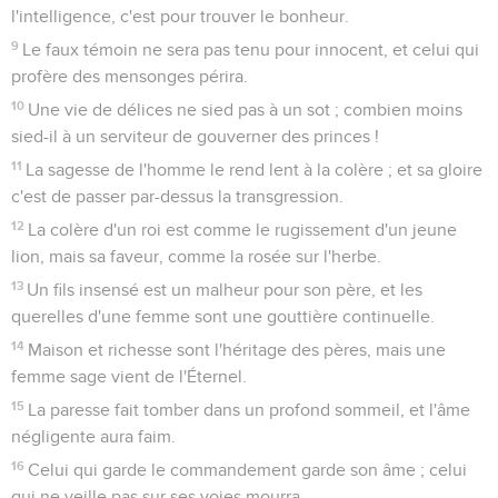
l'intelligence, c'est pour trouver le bonheur.
9
Le faux témoin ne sera pas tenu pour innocent, et celui qui
profère des mensonges périra.
10
Une vie de délices ne sied pas à un sot ; combien moins
sied-il à un serviteur de gouverner des princes !
11
La sagesse de l'homme le rend lent à la colère ; et sa gloire
c'est de passer par-dessus la transgression.
12
La colère d'un roi est comme le rugissement d'un jeune
lion, mais sa faveur, comme la rosée sur l'herbe.
13
Un fils insensé est un malheur pour son père, et les
querelles d'une femme sont une gouttière continuelle.
14
Maison et richesse sont l'héritage des pères, mais une
femme sage vient de l'Éternel.
15
La paresse fait tomber dans un profond sommeil, et l'âme
négligente aura faim.
16
Celui qui garde le commandement garde son âme ; celui
qui ne veille pas sur ses voies mourra.