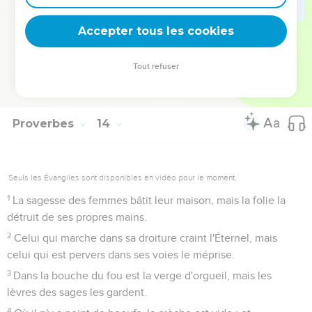
Il y a beaucoup à manger dans le défrichement des
pauvres, mais il y a ce qui se perd faute de règle.
Accepter tous les cookies
24
Celui qui épargne la verge hait son fils, mais celui qui
l'aime met de la diligence à le discipliner.
Tout refuser
25
Le juste mange pour le rassasiement de son âme, mais le
ventre des méchants aura disette.
Proverbes
14
Seuls les Évangiles sont disponibles en vidéo pour le moment.
1
La sagesse des femmes bâtit leur maison, mais la folie la
détruit de ses propres mains.
2
Celui qui marche dans sa droiture craint l'Éternel, mais
celui qui est pervers dans ses voies le méprise.
3
Dans la bouche du fou est la verge d'orgueil, mais les
lèvres des sages les gardent.
4