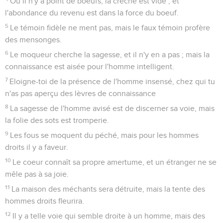
Où il n'y a point de boeufs, la crèche est vide ; et
l'abondance du revenu est dans la force du boeuf.
5
Le témoin fidèle ne ment pas, mais le faux témoin profère
des mensonges.
6
Le moqueur cherche la sagesse, et il n'y en a pas ; mais la
connaissance est aisée pour l'homme intelligent.
7
Eloigne-toi de la présence de l'homme insensé, chez qui tu
n'as pas aperçu des lèvres de connaissance
8
La sagesse de l'homme avisé est de discerner sa voie, mais
la folie des sots est tromperie.
9
Les fous se moquent du péché, mais pour les hommes
droits il y a faveur.
10
Le coeur connaît sa propre amertume, et un étranger ne se
mêle pas à sa joie.
11
La maison des méchants sera détruite, mais la tente des
hommes droits fleurira.
12
Il y a telle voie qui semble droite à un homme, mais des