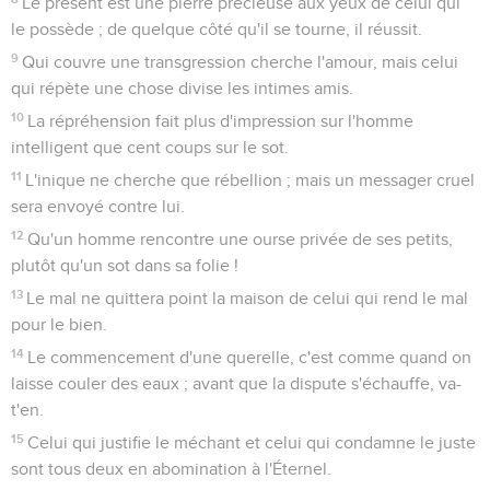
Le présent est une pierre précieuse aux yeux de celui qui
le possède ; de quelque côté qu'il se tourne, il réussit.
9
Qui couvre une transgression cherche l'amour, mais celui
qui répète une chose divise les intimes amis.
10
La répréhension fait plus d'impression sur l'homme
intelligent que cent coups sur le sot.
11
L'inique ne cherche que rébellion ; mais un messager cruel
sera envoyé contre lui.
12
Qu'un homme rencontre une ourse privée de ses petits,
plutôt qu'un sot dans sa folie !
13
Le mal ne quittera point la maison de celui qui rend le mal
pour le bien.
14
Le commencement d'une querelle, c'est comme quand on
laisse couler des eaux ; avant que la dispute s'échauffe, va-
t'en.
15
Celui qui justifie le méchant et celui qui condamne le juste
sont tous deux en abomination à l'Éternel.