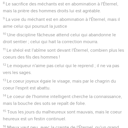
8
Le sacrifice des méchants est en abomination à l'Éternel,
mais la prière des hommes droits lui est agréable.
9
La voie du méchant est en abomination à l'Éternel, mais il
aime celui qui poursuit la justice
10
Une discipline fâcheuse attend celui qui abandonne le
droit sentier ; celui qui hait la correction mourra.
11
Le shéol est l'abîme sont devant l'Éternel, combien plus les
coeurs des fils des hommes !
12
Le moqueur n'aime pas celui qui le reprend ; il ne va pas
vers les sages.
13
Le coeur joyeux égaie le visage, mais par le chagrin du
coeur l'esprit est abattu.
14
Le coeur de l'homme intelligent cherche la connaissance,
mais la bouche des sots se repaît de folie.
15
Tous les jours du malheureux sont mauvais, mais le coeur
heureux est un festin continuel.
16
Mieux vaut peu, avec la crainte de l'Éternel, qu'un grand