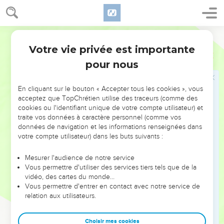
15
Le bon sens procure la faveur, mais la voie des perfides est
dure.
Darby
16
Tout homme avisé agit avec connaissance, mais le sot fait
Votre vie privée est importante
étalage de sa folie.
Proverbes
13
pour nous
17
Un messager méchant tombe dans le mal, mais un
ambassadeur fidèle est santé.
En cliquant sur le bouton « Accepter tous les cookies », vous
18
La pauvreté et la honte arrivent à qui rejette l'instruction,
acceptez que TopChrétien utilise des traceurs (comme des
mais celui qui a égard à la répréhension sera honoré.
cookies ou l'identifiant unique de votre compte utilisateur) et
19
traite vos données à caractère personnel (comme vos
Le désir accompli est agréable à l'âme, mais se détourner
données de navigation et les informations renseignées dans
du mal est une abomination pour les sots.
votre compte utilisateur) dans les buts suivants :
20
Qui marche avec les sages devient sage, mais le
compagnon des sots s'en trouvera mal.
Mesurer l'audience de notre service
Vous permettre d'utiliser des services tiers tels que de la
21
Le mal poursuit les pécheurs ; mais le bien est la
vidéo, des cartes du monde…
récompense des justes.
Vous permettre d'entrer en contact avec notre service de
relation aux utilisateurs.
22
L'homme de bien laisse un héritage aux fils de ses fils,
mais la richesse du pécheur est réservée pour le juste.
Choisir mes cookies
23