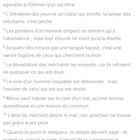
agréable à l'Éternel q'un sacrifice.
4
L'élévation des yeux et un coeur qui s'enfle, la lampe des
méchants, c'est péché.
5
Les pensées d'un homme diligent ne mènent qu'à
l'abondance ; mais tout étourdi ne court qu'à la disette.
6
Acquérir des trésors par une langue fausse, c'est une
vanité fugitive de ceux qui cherchent la mort.
7
La dévastation des méchants les emporte, car ils refusent
de pratiquer ce qui est droit.
8
La voie d'un homme coupable est détournée ; mais
l'oeuvre de celui qui est pur est droite.
9
Mieux vaut habiter sur le coin d'un toit, qu'une femme
querelleuse et une maison en commun.
10
L'âme du méchant désire le mal ; son prochain ne trouve
pas grâce à ses yeux.
11
Quand on punit le moqueur, le simple devient sage ; et
quand on instruit le sage, il reçoit de la connaissance.