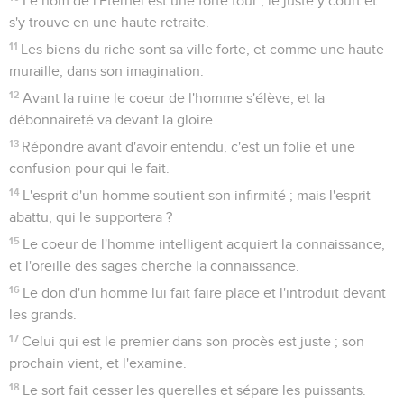
Le nom de l'Éternel est une forte tour ; le juste y court et
s'y trouve en une haute retraite.
11
Les biens du riche sont sa ville forte, et comme une haute
muraille, dans son imagination.
12
Avant la ruine le coeur de l'homme s'élève, et la
débonnaireté va devant la gloire.
13
Répondre avant d'avoir entendu, c'est un folie et une
confusion pour qui le fait.
14
L'esprit d'un homme soutient son infirmité ; mais l'esprit
abattu, qui le supportera ?
15
Le coeur de l'homme intelligent acquiert la connaissance,
et l'oreille des sages cherche la connaissance.
16
Le don d'un homme lui fait faire place et l'introduit devant
les grands.
17
Celui qui est le premier dans son procès est juste ; son
prochain vient, et l'examine.
18
Le sort fait cesser les querelles et sépare les puissants.