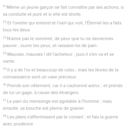
11
Même un jeune garçon se fait connaître par ses actions, si
sa conduite et pure et si elle est droite.
12
Et l'oreille qui entend et l'oeil qui voit, l'Éternel les a faits
tous les deux.
13
N'aime pas le sommeil, de peur que tu ne deviennes
pauvre ; ouvre tes yeux, et rassasie-toi de pain.
14
Mauvais, mauvais ! dit l'acheteur ; puis il s'en va et se
vante.
15
Il y a de l'or et beaucoup de rubis ; mais les lèvres de la
connaissance sont un vase précieux.
16
Prends son vêtement, car il a cautionné autrui ; et prends
de lui un gage, à cause des étrangers.
17
Le pain du mensonge est agréable à l'homme ; mais
ensuite, sa bouche est pleine de gravier.
18
Les plans s'affermissent par le conseil ; et fais la guerre
avec prudence.