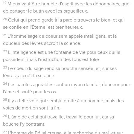
19
Mieux vaut être humble d'esprit avec les débonnaires, que
de partager le butin avec les orgueilleux.
20
Celui qui prend garde à la parole trouvera le bien, et qui
se confie en l'Éternel est bienheureux.
21
L'homme sage de coeur sera appelé intelligent, et la
douceur des lèvres accroît la science.
22
L'intelligence est une fontaine de vie pour ceux qui la
possèdent, mais l'instruction des fous est folie.
23
Le coeur du sage rend sa bouche sensée, et, sur ses
lèvres, accroît la science.
24
Les paroles agréables sont un rayon de miel, douceur pour
l'âme et santé pour les os.
25
Il y a telle voie qui semble droite à un homme, mais des
voies de mort en sont la fin.
26
L'âme de celui qui travaille, travaille pour lui, car sa
bouche l'y contraint.
27
L'homme de Bélial creuse, à la recherche du mal, et sur