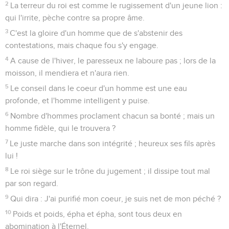
2
La terreur du roi est comme le rugissement d'un jeune lion :
qui l'irrite, pèche contre sa propre âme.
3
C'est la gloire d'un homme que de s'abstenir des
contestations, mais chaque fou s'y engage.
4
A cause de l'hiver, le paresseux ne laboure pas ; lors de la
moisson, il mendiera et n'aura rien.
5
Le conseil dans le coeur d'un homme est une eau
profonde, et l'homme intelligent y puise.
6
Nombre d'hommes proclament chacun sa bonté ; mais un
homme fidèle, qui le trouvera ?
7
Le juste marche dans son intégrité ; heureux ses fils après
lui !
8
Le roi siège sur le trône du jugement ; il dissipe tout mal
par son regard.
9
Qui dira : J'ai purifié mon coeur, je suis net de mon péché ?
10
Poids et poids, épha et épha, sont tous deux en
abomination à l'Éternel.