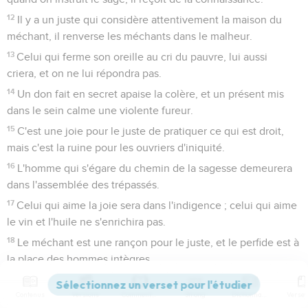
12
Il y a un juste qui considère attentivement la maison du
méchant, il renverse les méchants dans le malheur.
13
Celui qui ferme son oreille au cri du pauvre, lui aussi
criera, et on ne lui répondra pas.
14
Un don fait en secret apaise la colère, et un présent mis
dans le sein calme une violente fureur.
15
C'est une joie pour le juste de pratiquer ce qui est droit,
mais c'est la ruine pour les ouvriers d'iniquité.
16
L'homme qui s'égare du chemin de la sagesse demeurera
dans l'assemblée des trépassés.
17
Celui qui aime la joie sera dans l'indigence ; celui qui aime
le vin et l'huile ne s'enrichira pas.
18
Le méchant est une rançon pour le juste, et le perfide est à
la place des hommes intègres.
19
Mieux vaut habiter dans une terre déserte, qu'avec une
Contenus
Versions
Commentaires
Strong
Dictionnaire
femme querelleuse et irritable.