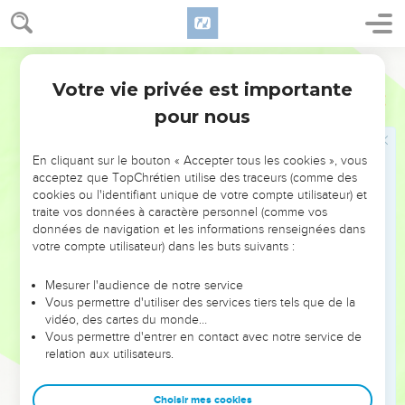
agréable au goût et bon pour la santé.
25
Il arrive qu’un homme estime sa conduite droite alors que
finalement elle le mène à la mort.
Français Courant
26
La faim oblige le travailleur à se donner de la peine, son
Votre vie privée est importante
Proverbes
16
appétit l’y pousse.
pour nous
27
Le vaurien projette le mal, sa langue est brûlante de
méchanceté.
En cliquant sur le bouton « Accepter tous les cookies », vous
acceptez que TopChrétien utilise des traceurs (comme des
28
L’homme rusé provoque des disputes, et le calomniateur
cookies ou l'identifiant unique de votre compte utilisateur) et
détruit l’amitié.
traite vos données à caractère personnel (comme vos
29
données de navigation et les informations renseignées dans
L’homme violent trompe les autres et les entraîne sur une
votre compte utilisateur) dans les buts suivants :
mauvaise pente.
30
Celui qui ferme les yeux et serre les lèvres pour préparer
Mesurer l'audience de notre service
un mauvais coup l’a déjà réalisé.
Vous permettre d'utiliser des services tiers tels que de la
vidéo, des cartes du monde…
31
Les cheveux blancs sont une parure qui couronne celui
Vous permettre d'entrer en contact avec notre service de
qui a suivi les traces de la justice.
relation aux utilisateurs.
32
Le héros véritable est celui qui vainc sa colère. Il vaut
mieux être maître de soi que maître d’une ville.
Choisir mes cookies