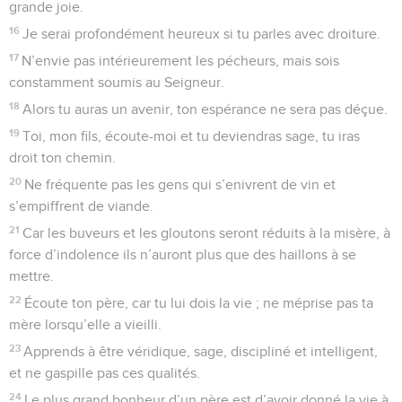
grande joie.
16
Je serai profondément heureux si tu parles avec droiture.
17
N’envie pas intérieurement les pécheurs, mais sois
constamment soumis au Seigneur.
18
Alors tu auras un avenir, ton espérance ne sera pas déçue.
19
Toi, mon fils, écoute-moi et tu deviendras sage, tu iras
droit ton chemin.
20
Ne fréquente pas les gens qui s’enivrent de vin et
s’empiffrent de viande.
21
Car les buveurs et les gloutons seront réduits à la misère, à
force d’indolence ils n’auront plus que des haillons à se
mettre.
22
Écoute ton père, car tu lui dois la vie ; ne méprise pas ta
mère lorsqu’elle a vieilli.
23
Apprends à être véridique, sage, discipliné et intelligent,
et ne gaspille pas ces qualités.
24
Le plus grand bonheur d’un père est d’avoir donné la vie à