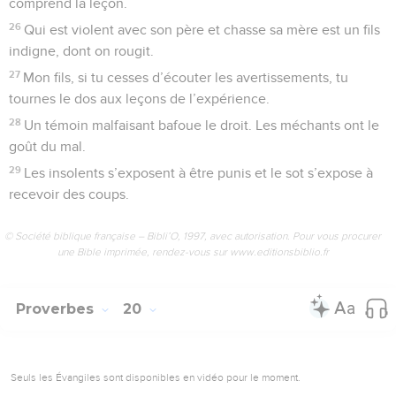
comprend la leçon.
26
Qui est violent avec son père et chasse sa mère est un fils
indigne, dont on rougit.
27
Mon fils, si tu cesses d’écouter les avertissements, tu
tournes le dos aux leçons de l’expérience.
28
Un témoin malfaisant bafoue le droit. Les méchants ont le
goût du mal.
29
Les insolents s’exposent à être punis et le sot s’expose à
recevoir des coups.
© Société biblique française – Bibli’O, 1997, avec autorisation. Pour vous procurer
une Bible imprimée, rendez-vous sur www.editionsbiblio.fr
Proverbes
20
Seuls les Évangiles sont disponibles en vidéo pour le moment.