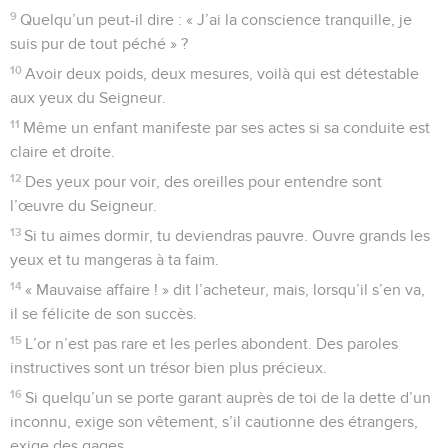
9
Quelqu’un peut-il dire : « J’ai la conscience tranquille, je
suis pur de tout péché » ?
10
Avoir deux poids, deux mesures, voilà qui est détestable
aux yeux du Seigneur.
11
Même un enfant manifeste par ses actes si sa conduite est
claire et droite.
12
Des yeux pour voir, des oreilles pour entendre sont
l’œuvre du Seigneur.
13
Si tu aimes dormir, tu deviendras pauvre. Ouvre grands les
yeux et tu mangeras à ta faim.
14
« Mauvaise affaire ! » dit l’acheteur, mais, lorsqu’il s’en va,
il se félicite de son succès.
15
L’or n’est pas rare et les perles abondent. Des paroles
instructives sont un trésor bien plus précieux.
16
Si quelqu’un se porte garant auprès de toi de la dette d’un
inconnu, exige son vêtement, s’il cautionne des étrangers,
exige des gages.