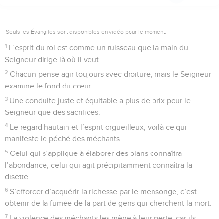
Seuls les Évangiles sont disponibles en vidéo pour le moment.
1
L’esprit du roi est comme un ruisseau que la main du
Seigneur dirige là où il veut.
2
Chacun pense agir toujours avec droiture, mais le Seigneur
examine le fond du cœur.
3
Une conduite juste et équitable a plus de prix pour le
Seigneur que des sacrifices.
4
Le regard hautain et l’esprit orgueilleux, voilà ce qui
manifeste le péché des méchants.
5
Celui qui s’applique à élaborer des plans connaîtra
l’abondance, celui qui agit précipitamment connaîtra la
disette.
6
S’efforcer d’acquérir la richesse par le mensonge, c’est
obtenir de la fumée de la part de gens qui cherchent la mort.
7
La violence des méchants les mène à leur perte, car ils