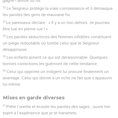
gagne l’amitié du roi.
12
Le Seigneur protège la vraie connaissance et il démasque
les paroles des gens de mauvaise foi.
13
Le paresseux déclare : « Il y a un lion dehors. Je pourrais
être tué en pleine rue ! »
14
Les paroles séductrices des femmes infidèles constituent
un piège redoutable où tombe celui que le Seigneur
désapprouve.
15
Les enfants aiment ce qui est déraisonnable. Quelques
bonnes corrections les guériront de cette tendance.
16
Celui qui opprime un indigent lui procure finalement un
avantage. Celui qui donne à un riche ne fait que s’appauvrir
lui-même.
Mises en garde diverses
17
Prête l’oreille et écoute les paroles des sages ; ouvre ton
esprit à l’expérience que je te transmets.