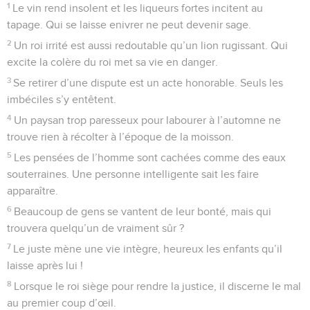
1
Le vin rend insolent et les liqueurs fortes incitent au
tapage. Qui se laisse enivrer ne peut devenir sage.
2
Un roi irrité est aussi redoutable qu’un lion rugissant. Qui
excite la colère du roi met sa vie en danger.
3
Se retirer d’une dispute est un acte honorable. Seuls les
imbéciles s’y entêtent.
4
Un paysan trop paresseux pour labourer à l’automne ne
trouve rien à récolter à l’époque de la moisson.
5
Les pensées de l’homme sont cachées comme des eaux
souterraines. Une personne intelligente sait les faire
apparaître.
6
Beaucoup de gens se vantent de leur bonté, mais qui
trouvera quelqu’un de vraiment sûr ?
7
Le juste mène une vie intègre, heureux les enfants qu’il
laisse après lui !
8
Lorsque le roi siège pour rendre la justice, il discerne le mal
au premier coup d’œil.