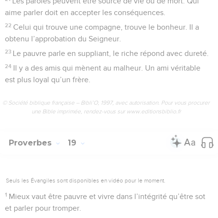
Les paroles peuvent être source de vie ou de mort. Qui
aime parler doit en accepter les conséquences.
22
Celui qui trouve une compagne, trouve le bonheur. Il a
obtenu l’approbation du Seigneur.
23
Le pauvre parle en suppliant, le riche répond avec dureté.
24
Il y a des amis qui mènent au malheur. Un ami véritable
est plus loyal qu’un frère.
© Société biblique française – Bibli’O, 1997, avec autorisation. Pour vous procurer
une Bible imprimée, rendez-vous sur www.editionsbiblio.fr
Proverbes
19
Seuls les Évangiles sont disponibles en vidéo pour le moment.
1
Mieux vaut être pauvre et vivre dans l’intégrité qu’être sot
et parler pour tromper.