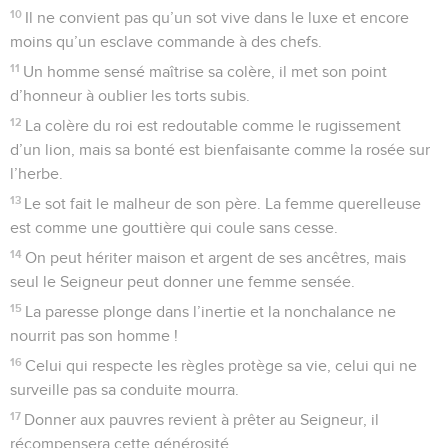
10
Il ne convient pas qu’un sot vive dans le luxe et encore
moins qu’un esclave commande à des chefs.
11
Un homme sensé maîtrise sa colère, il met son point
d’honneur à oublier les torts subis.
12
La colère du roi est redoutable comme le rugissement
d’un lion, mais sa bonté est bienfaisante comme la rosée sur
l’herbe.
13
Le sot fait le malheur de son père. La femme querelleuse
est comme une gouttière qui coule sans cesse.
14
On peut hériter maison et argent de ses ancêtres, mais
seul le Seigneur peut donner une femme sensée.
15
La paresse plonge dans l’inertie et la nonchalance ne
nourrit pas son homme !
16
Celui qui respecte les règles protège sa vie, celui qui ne
surveille pas sa conduite mourra.
17
Donner aux pauvres revient à prêter au Seigneur, il
récompensera cette générosité.