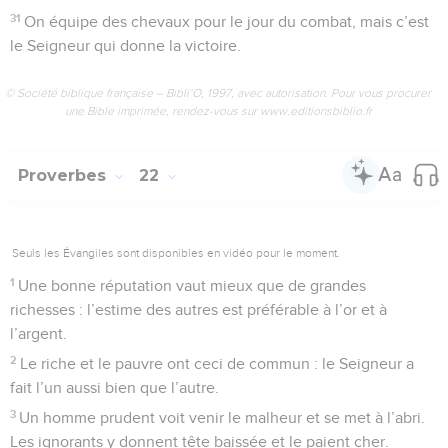
31
On équipe des chevaux pour le jour du combat, mais c’est
le Seigneur qui donne la victoire.
© Société biblique française – Bibli’O, 1997, avec autorisation. Pour vous procurer
une Bible imprimée, rendez-vous sur www.editionsbiblio.fr
Proverbes
22
Seuls les Évangiles sont disponibles en vidéo pour le moment.
1
Une bonne réputation vaut mieux que de grandes
richesses : l’estime des autres est préférable à l’or et à
l’argent.
2
Le riche et le pauvre ont ceci de commun : le Seigneur a
fait l’un aussi bien que l’autre.
3
Un homme prudent voit venir le malheur et se met à l’abri.
Les ignorants y donnent tête baissée et le paient cher.