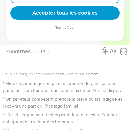
33
On jette les dés pour connaître l’avenir, mais c’est le
Accepter tous les cookies
Seigneur qui détermine la réponse.
© Société biblique française – Bibli’O, 1997, avec autorisation. Pour vous procurer
Tout refuser
une Bible imprimée, rendez-vous sur www.editionsbiblio.fr
Proverbes
17
Seuls les Évangiles sont disponibles en vidéo pour le moment.
1
Mieux vaut manger en paix un croûton de pain sec que
participer à un banquet dans une maison où l’on se dispute.
2
Un serviteur compétent prendra la place du fils indigne et
recevra une part de l’héritage familial.
3
L’or et l’argent sont testés par le feu, et c’est le Seigneur
qui éprouve la valeur des hommes.
4