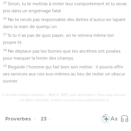
25
Sinon, tu te mettras à imiter leur comportement et tu seras
pris dans un engrenage fatal.
26
Ne te rends pas responsable des dettes d’autrui en tapant
dans la main de quelqu’un.
27
Si tu n’as pas de quoi payer, on te retirera même ton
propre lit.
28
Ne déplace pas les bornes que tes ancêtres ont posées
pour marquer la limite des champs.
29
Regarde l’homme qui fait bien son métier : il pourra offrir
ses services aux rois eux-mêmes au lieu de rester un obscur
ouvrier.
© Société biblique française – Bibli’O, 1997, avec autorisation. Pour vous procurer
une Bible imprimée, rendez-vous sur www.editionsbiblio.fr
Proverbes
23