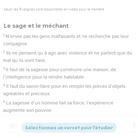
Seuls les Évangiles sont disponibles en vidéo pour le moment.
Le sage et le méchant
1
N’envie pas les gens malfaisants et ne recherche pas leur
compagnie.
2
Ils ne pensent qu’à agir avec violence et ne parlent que du
mal qu’ils vont faire.
3
Il faut de la sagesse pour construire une maison, de
l’intelligence pour la rendre habitable.
4
Il faut du savoir-faire pour en remplir les pièces d’objets
agréables et précieux.
5
La sagesse d’un homme fait sa force, l’expérience
augmente son pouvoir.
6
Ne pars pas en guerre sans en avoir délibéré, car un grand
nombre de conseillers assure la victoire.
Contenus
Versions
Commentaires
Strong
Dictionnaire
7
Les données de la sagesse sont inaccessibles à l’imbécile.