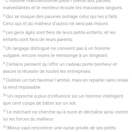
L’homme malintentionné prête l’oreille aux paroles
malveillantes et le menteur écoute les mauvaises langues.
5
Qui se moque des pauvres outrage celui qui les a faits.
Celui qui rit du malheur d’autrui ne sera pas impuni.
6
Les gens âgés sont fiers de leurs petits-enfants, et les
enfants sont fiers de leurs parents.
7
Un langage distingué ne convient pas à un homme
vulgaire, encore moins le mensonge à un dirigeant.
8
Certains pensent qu’offrir un cadeau porte bonheur et
assure la réussite de toutes les entreprises.
9
Oublier un tort favorise l’amitié, mais en reparler sans cesse
la rend impossible.
10
Un reproche a plus d’influence sur un homme intelligent
que cent coups de bâton sur un sot.
11
Le méchant ne cherche qu’à nuire et déchaîne ainsi contre
lui les forces du malheur.
12
Mieux vaut rencontrer une ourse privée de ses petits