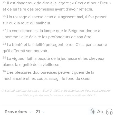
25
Il est dangereux de dire à la légère : « Ceci est pour Dieu »
et de lui faire des promesses avant d’avoir réfléchi.
26
Un roi sage disperse ceux qui agissent mal, il fait passer
sur eux la roue du malheur.
27
La conscience est la lampe que le Seigneur donne à
l’homme : elle éclaire les profondeurs de son être.
28
La bonté et la fidélité protègent le roi. C’est par la bonté
qu’il affermit son pouvoir.
29
La vigueur fait la beauté de la jeunesse et les cheveux
blancs la dignité de la vieillesse.
30
Des blessures douloureuses peuvent guérir de la
méchanceté et les coups assagir le fond du cœur.
© Société biblique française – Bibli’O, 1997, avec autorisation. Pour vous procurer
une Bible imprimée, rendez-vous sur www.editionsbiblio.fr
Proverbes
21