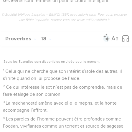
ses lèvres sont fermées on peut le croire intelligent.
© Société biblique française – Bibli’O, 1997, avec autorisation. Pour vous procurer
une Bible imprimée, rendez-vous sur www.editionsbiblio.fr
Proverbes
18
Seuls les Évangiles sont disponibles en vidéo pour le moment.
1
Celui qui ne cherche que son intérêt s’isole des autres, il
s’irrite quand on lui propose de l’aide.
2
Ce qui intéresse le sot n’est pas de comprendre, mais de
faire étalage de son opinion.
3
La méchanceté amène avec elle le mépris, et la honte
accompagne l’affront.
4
Les paroles de l’homme peuvent être profondes comme
l’océan, vivifiantes comme un torrent et source de sagesse.