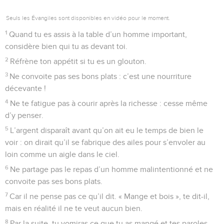
Seuls les Évangiles sont disponibles en vidéo pour le moment.
1
Quand tu es assis à la table d’un homme important,
considère bien qui tu as devant toi.
2
Réfrène ton appétit si tu es un glouton.
3
Ne convoite pas ses bons plats : c’est une nourriture
décevante !
4
Ne te fatigue pas à courir après la richesse : cesse même
d’y penser.
5
L’argent disparaît avant qu’on ait eu le temps de bien le
voir : on dirait qu’il se fabrique des ailes pour s’envoler au
loin comme un aigle dans le ciel.
6
Ne partage pas le repas d’un homme malintentionné et ne
convoite pas ses bons plats.
7
Car il ne pense pas ce qu’il dit. « Mange et bois », te dit-il,
mais en réalité il ne te veut aucun bien.
8
Par la suite, tu vomiras ce que tu as mangé et tes paroles