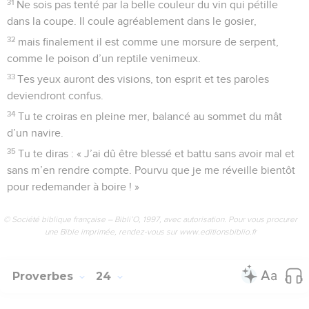
31
Ne sois pas tenté par la belle couleur du vin qui pétille
dans la coupe. Il coule agréablement dans le gosier,
32
mais finalement il est comme une morsure de serpent,
comme le poison d’un reptile venimeux.
33
Tes yeux auront des visions, ton esprit et tes paroles
deviendront confus.
34
Tu te croiras en pleine mer, balancé au sommet du mât
d’un navire.
35
Tu te diras : « J’ai dû être blessé et battu sans avoir mal et
sans m’en rendre compte. Pourvu que je me réveille bientôt
pour redemander à boire ! »
© Société biblique française – Bibli’O, 1997, avec autorisation. Pour vous procurer
une Bible imprimée, rendez-vous sur www.editionsbiblio.fr
Proverbes
24