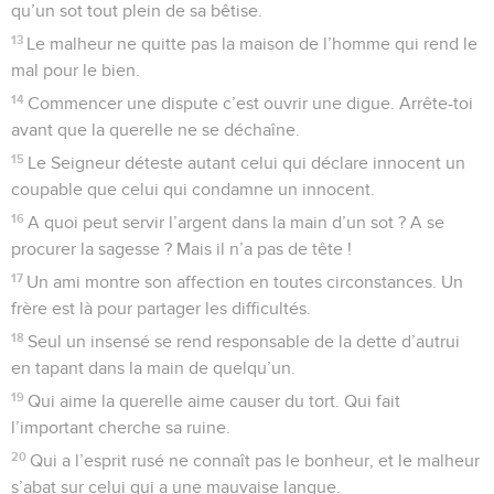
qu’un sot tout plein de sa bêtise.
13
Le malheur ne quitte pas la maison de l’homme qui rend le
mal pour le bien.
14
Commencer une dispute c’est ouvrir une digue. Arrête-toi
avant que la querelle ne se déchaîne.
15
Le Seigneur déteste autant celui qui déclare innocent un
coupable que celui qui condamne un innocent.
16
A quoi peut servir l’argent dans la main d’un sot ? A se
procurer la sagesse ? Mais il n’a pas de tête !
17
Un ami montre son affection en toutes circonstances. Un
frère est là pour partager les difficultés.
18
Seul un insensé se rend responsable de la dette d’autrui
en tapant dans la main de quelqu’un.
19
Qui aime la querelle aime causer du tort. Qui fait
l’important cherche sa ruine.
20
Qui a l’esprit rusé ne connaît pas le bonheur, et le malheur
s’abat sur celui qui a une mauvaise langue.