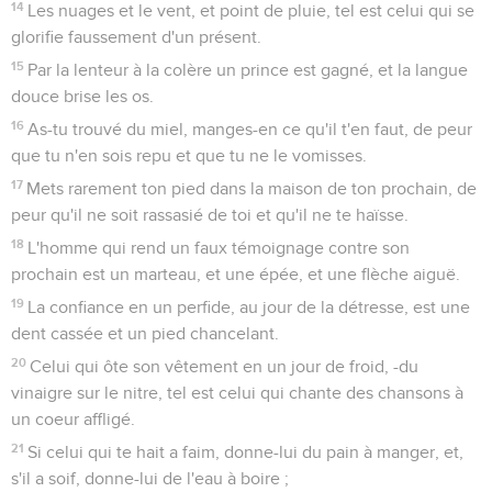
14
Les nuages et le vent, et point de pluie, tel est celui qui se
glorifie faussement d'un présent.
15
Par la lenteur à la colère un prince est gagné, et la langue
douce brise les os.
16
As-tu trouvé du miel, manges-en ce qu'il t'en faut, de peur
que tu n'en sois repu et que tu ne le vomisses.
17
Mets rarement ton pied dans la maison de ton prochain, de
peur qu'il ne soit rassasié de toi et qu'il ne te haïsse.
18
L'homme qui rend un faux témoignage contre son
prochain est un marteau, et une épée, et une flèche aiguë.
19
La confiance en un perfide, au jour de la détresse, est une
dent cassée et un pied chancelant.
20
Celui qui ôte son vêtement en un jour de froid, -du
vinaigre sur le nitre, tel est celui qui chante des chansons à
un coeur affligé.
21
Si celui qui te hait a faim, donne-lui du pain à manger, et,
s'il a soif, donne-lui de l'eau à boire ;