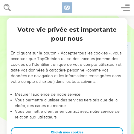
19
Afin que ta confiance soit en l'Éternel, je te les ai fait
connaître à toi, aujourd'hui.
Darby
20
Ne t'ai-je pas écrit des choses excellentes en conseils et
Votre vie privée est importante
en connaissance,
Proverbes
22
pour nous
21
pour te faire connaître la sûre norme des paroles de vérité,
afin que tu répondes des paroles de vérité à ceux qui
t'envoient ?
En cliquant sur le bouton « Accepter tous les cookies », vous
acceptez que TopChrétien utilise des traceurs (comme des
22
Ne pille pas le pauvre, parce qu'il est pauvre, et ne foule
cookies ou l'identifiant unique de votre compte utilisateur) et
pas l'affligé à la porte ;
traite vos données à caractère personnel (comme vos
données de navigation et les informations renseignées dans
23
car l'Éternel prendra en main leur cause, et dépouillera
votre compte utilisateur) dans les buts suivants :
l'âme de ceux qui les dépouillent.
24
Ne sois pas l'ami de l'homme colère, et n'entre pas chez
Mesurer l'audience de notre service
Vous permettre d'utiliser des services tiers tels que de la
l'homme violent ;
vidéo, des cartes du monde…
25
de peur que tu n'apprennes ses sentiers, et que tu
Vous permettre d'entrer en contact avec notre service de
n'emportes un piège dans ton âme.
relation aux utilisateurs.
26
Ne sois point parmi ceux qui frappent dans la main, parmi
Choisir mes cookies
ceux qui se rendent caution pour des dettes :