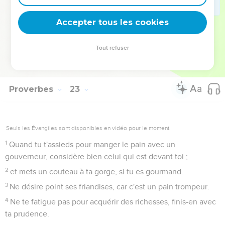
27
si tu n'avais pas de quoi payer, pourquoi voudrais-tu qu'on
Accepter tous les cookies
prît ton lit de dessous toi ?
28
Ne recule pas l'ancienne borne que tes pères ont faite.
Tout refuser
29
As-tu vu un homme diligent dans son travail ? il se tiendra
devant les rois, il ne se tiendra pas devant des gens obscurs.
Proverbes
23
Seuls les Évangiles sont disponibles en vidéo pour le moment.
1
Quand tu t'assieds pour manger le pain avec un
gouverneur, considère bien celui qui est devant toi ;
2
et mets un couteau à ta gorge, si tu es gourmand.
3
Ne désire point ses friandises, car c'est un pain trompeur.
4
Ne te fatigue pas pour acquérir des richesses, finis-en avec
ta prudence.