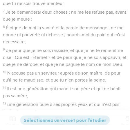
que tu ne sois trouvé menteur.
7
Je te demanderai deux choses ; ne me les refuse pas, avant
que je meure :
8
Éloigne de moi la vanité et la parole de mensonge ; ne me
donne ni pauvreté ni richesse ; nourris-moi du pain qui m'est
nécessaire,
9
de peur que je ne sois rassasié, et que je ne te renie et ne
dise : Qui est l'Éternel ? et de peur que je ne sois appauvri, et
que je ne dérobe, et que je ne parjure le nom de mon Dieu.
10
N'accuse pas un serviteur auprès de son maître, de peur
qu'il ne te maudisse, et que tu n'en portes la peine.
11
Il est une génération qui maudit son père et qui ne bénit
pas sa mère,
12
une génération pure à ses propres yeux et qui n'est pas
lavée de son ordure,
13
une génération,... que ses yeux sont hautains, et ses
Contenus
Versions
Commentaires
Strong
Dictionnaire
paupières élevées !