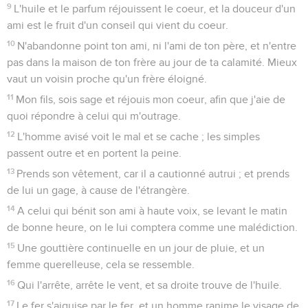
9
L'huile et le parfum réjouissent le coeur, et la douceur d'un
ami est le fruit d'un conseil qui vient du coeur.
10
N'abandonne point ton ami, ni l'ami de ton père, et n'entre
pas dans la maison de ton frère au jour de ta calamité. Mieux
vaut un voisin proche qu'un frère éloigné.
11
Mon fils, sois sage et réjouis mon coeur, afin que j'aie de
quoi répondre à celui qui m'outrage.
12
L'homme avisé voit le mal et se cache ; les simples
passent outre et en portent la peine.
13
Prends son vêtement, car il a cautionné autrui ; et prends
de lui un gage, à cause de l'étrangère.
14
A celui qui bénit son ami à haute voix, se levant le matin
de bonne heure, on le lui comptera comme une malédiction.
15
Une gouttière continuelle en un jour de pluie, et un
femme querelleuse, cela se ressemble.
16
Qui l'arrête, arrête le vent, et sa droite trouve de l'huile.
17
Le fer s'aiguise par le fer, et un homme ranime le visage de