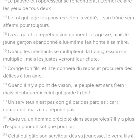
Le pauvre et l'oppresseur se rencontrent, l'Éternel éclaire
les yeux de tous deux.
14
Le roi qui juge les pauvres selon la vérité,... son trône sera
affermi pour toujours.
15
La verge et la répréhension donnent la sagesse, mais le
jeune garçon abandonné à lui-même fait honte à sa mère.
16
Quand les méchants se multiplient, la transgression se
multiplie ; mais les justes verront leur chute.
17
Corrige ton fils, et il te donnera du repos et procurera des
délices à ton âme.
18
Quand il n'y a point de vision, le peuple est sans frein ;
mais bienheureux celui qui garde la loi !
19
Un serviteur n'est pas corrigé par des paroles ; car il
comprend, mais il ne répond pas.
20
As-tu vu un homme précipité dans ses paroles ? Il y a plus
d'espoir pour un sot que pour lui.
21
Celui qui gâte son serviteur dès sa jeunesse, le verra fils à