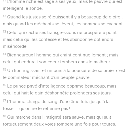
11
L'homme riche est sage à ses yeux, mais le pauvre qui est
intelligent le sonde.
12
Quand les justes se réjouissent il y a beaucoup de gloire ;
mais quand les méchants se lèvent, les hommes se cachent.
13
Celui qui cache ses transgressions ne prospérera point,
mais celui qui les confesse et les abandonne obtiendra
miséricorde.
14
Bienheureux l'homme qui craint continuellement ; mais
celui qui endurcit son coeur tombera dans le malheur.
15
Un lion rugissant et un ours à la poursuite de sa proie, c'est
le dominateur méchant d'un peuple pauvre.
16
Le prince privé d'intelligence opprime beaucoup, mais
celui qui hait le gain déshonnête prolongera ses jours.
17
L'homme chargé du sang d'une âme fuira jusqu'à la
fosse,... qu'on ne le retienne pas !
18
Qui marche dans l'intégrité sera sauvé, mais qui suit
tortueusement deux voies tombera une fois pour toutes.