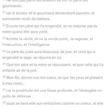
Ne sois pas parmi les buveurs de vin, ni parmi les
gourmands ;
21
car le buveur et le gourmand deviendront pauvres, et
sommeiller revêt de haillons.
22
Écoute ton père qui t'a engendré, et ne méprise pas ta
mère quand elle aura vieilli.
23
Achète la vérité, et ne la vends point, -la sagesse, et
l'instruction, et l'intelligence.
24
Le père du juste aura beaucoup de joie, et celui qui a
engendré le sage, se réjouira en lui.
25
Que ton père et ta mère se réjouissent, et que celle qui t'a
enfanté ait de la joie.
26
Mon fils, donne-moi ton coeur, et que tes yeux se plaisent
à mes voies ;
27
car la prostituée est une fosse profonde, et l'étrangère un
puits de détresse :
28
aussi se tient-elle aux embûches comme un voleur, et elle