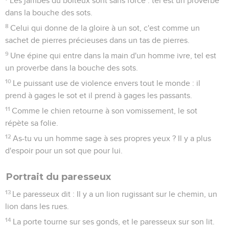
Les jambes du boiteux sont sans force : tel est un proverbe
dans la bouche des sots.
8
Celui qui donne de la gloire à un sot, c'est comme un
sachet de pierres précieuses dans un tas de pierres.
9
Une épine qui entre dans la main d'un homme ivre, tel est
un proverbe dans la bouche des sots.
10
Le puissant use de violence envers tout le monde : il
prend à gages le sot et il prend à gages les passants.
11
Comme le chien retourne à son vomissement, le sot
répète sa folie.
12
As-tu vu un homme sage à ses propres yeux ? Il y a plus
d'espoir pour un sot que pour lui.
Portrait du paresseux
13
Le paresseux dit : Il y a un lion rugissant sur le chemin, un
lion dans les rues.
14
La porte tourne sur ses gonds, et le paresseux sur son lit.