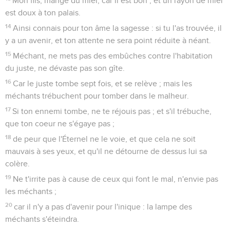
Mon fils, mange du miel, car il est bon ; et un rayon de miel
est doux à ton palais.
14
Ainsi connais pour ton âme la sagesse : si tu l'as trouvée, il
y a un avenir, et ton attente ne sera point réduite à néant.
15
Méchant, ne mets pas des embûches contre l'habitation
du juste, ne dévaste pas son gîte.
16
Car le juste tombe sept fois, et se relève ; mais les
méchants trébuchent pour tomber dans le malheur.
17
Si ton ennemi tombe, ne te réjouis pas ; et s'il trébuche,
que ton coeur ne s'égaye pas ;
18
de peur que l'Éternel ne le voie, et que cela ne soit
mauvais à ses yeux, et qu'il ne détourne de dessus lui sa
colère.
19
Ne t'irrite pas à cause de ceux qui font le mal, n'envie pas
les méchants ;
20
car il n'y a pas d'avenir pour l'inique : la lampe des
méchants s'éteindra.