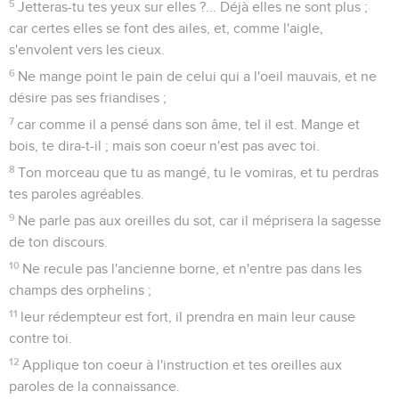
5
Jetteras-tu tes yeux sur elles ?... Déjà elles ne sont plus ;
car certes elles se font des ailes, et, comme l'aigle,
s'envolent vers les cieux.
6
Ne mange point le pain de celui qui a l'oeil mauvais, et ne
désire pas ses friandises ;
7
car comme il a pensé dans son âme, tel il est. Mange et
bois, te dira-t-il ; mais son coeur n'est pas avec toi.
8
Ton morceau que tu as mangé, tu le vomiras, et tu perdras
tes paroles agréables.
9
Ne parle pas aux oreilles du sot, car il méprisera la sagesse
de ton discours.
10
Ne recule pas l'ancienne borne, et n'entre pas dans les
champs des orphelins ;
11
leur rédempteur est fort, il prendra en main leur cause
contre toi.
12
Applique ton coeur à l'instruction et tes oreilles aux
paroles de la connaissance.