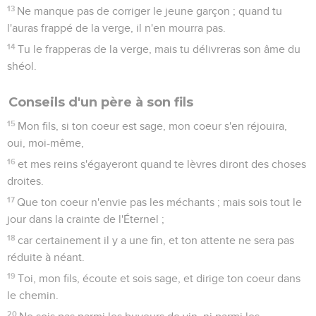
13
Ne manque pas de corriger le jeune garçon ; quand tu
l'auras frappé de la verge, il n'en mourra pas.
14
Tu le frapperas de la verge, mais tu délivreras son âme du
shéol.
Conseils d'un père à son fils
15
Mon fils, si ton coeur est sage, mon coeur s'en réjouira,
oui, moi-même,
16
et mes reins s'égayeront quand te lèvres diront des choses
droites.
17
Que ton coeur n'envie pas les méchants ; mais sois tout le
jour dans la crainte de l'Éternel ;
18
car certainement il y a une fin, et ton attente ne sera pas
réduite à néant.
19
Toi, mon fils, écoute et sois sage, et dirige ton coeur dans
le chemin.
20