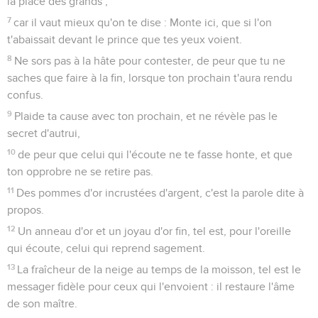
la place des grands ;
7
car il vaut mieux qu'on te dise : Monte ici, que si l'on
t'abaissait devant le prince que tes yeux voient.
8
Ne sors pas à la hâte pour contester, de peur que tu ne
saches que faire à la fin, lorsque ton prochain t'aura rendu
confus.
9
Plaide ta cause avec ton prochain, et ne révèle pas le
secret d'autrui,
10
de peur que celui qui l'écoute ne te fasse honte, et que
ton opprobre ne se retire pas.
11
Des pommes d'or incrustées d'argent, c'est la parole dite à
propos.
12
Un anneau d'or et un joyau d'or fin, tel est, pour l'oreille
qui écoute, celui qui reprend sagement.
13
La fraîcheur de la neige au temps de la moisson, tel est le
messager fidèle pour ceux qui l'envoient : il restaure l'âme
de son maître.