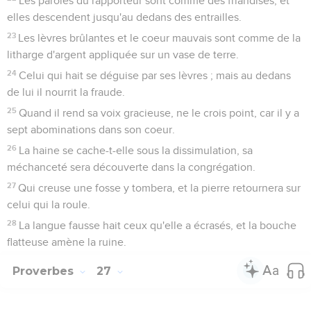
Les paroles du rapporteur sont comme des friandises, et
elles descendent jusqu'au dedans des entrailles.
23
Les lèvres brûlantes et le coeur mauvais sont comme de la
litharge d'argent appliquée sur un vase de terre.
24
Celui qui hait se déguise par ses lèvres ; mais au dedans
de lui il nourrit la fraude.
25
Quand il rend sa voix gracieuse, ne le crois point, car il y a
sept abominations dans son coeur.
26
La haine se cache-t-elle sous la dissimulation, sa
méchanceté sera découverte dans la congrégation.
27
Qui creuse une fosse y tombera, et la pierre retournera sur
celui qui la roule.
28
La langue fausse hait ceux qu'elle a écrasés, et la bouche
flatteuse amène la ruine.
Proverbes
27