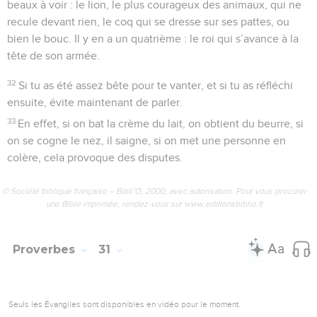
beaux à voir : le lion, le plus courageux des animaux, qui ne
recule devant rien, le coq qui se dresse sur ses pattes, ou
bien le bouc. Il y en a un quatrième : le roi qui s’avance à la
tête de son armée.
32
Si tu as été assez bête pour te vanter, et si tu as réfléchi
ensuite, évite maintenant de parler.
33
En effet, si on bat la crème du lait, on obtient du beurre, si
on se cogne le nez, il saigne, si on met une personne en
colère, cela provoque des disputes.
© Société biblique française – Bibli’O, 2000, avec autorisation. Pour vous procurer
une Bible imprimée, rendez-vous sur www.editionsbiblio.fr
Proverbes
31
Seuls les Évangiles sont disponibles en vidéo pour le moment.