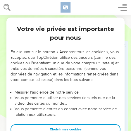
mettre du vinaigre sur une plaie.
21
Si ton ennemi a faim, donne-lui à manger, s’il a soif,
Parole de Vie
donne-lui à boire.
Votre vie privée est importante
22
En faisant cela, tu le gêneras comme s’il avait des
Proverbes
25
charbons brûlants sur sa tête, et le SEIGNEUR te
pour nous
récompensera.
23
Le vent du nord amène la pluie, les mensonges appellent
En cliquant sur le bouton « Accepter tous les cookies », vous
acceptez que TopChrétien utilise des traceurs (comme des
la colère des autres.
cookies ou l'identifiant unique de votre compte utilisateur) et
24
Il vaut mieux habiter dehors que loger avec une femme
traite vos données à caractère personnel (comme vos
données de navigation et les informations renseignées dans
qui aime les disputes.
votre compte utilisateur) dans les buts suivants :
25
Une bonne nouvelle venue de loin, c’est de l’eau fraîche
pour quelqu’un qui meurt de soif.
Mesurer l'audience de notre service
Vous permettre d'utiliser des services tiers tels que de la
26
Une personne qui agit bien mais qui tremble devant un
vidéo, des cartes du monde…
homme mauvais, ressemble à une source ou à un puits qu’on
Vous permettre d'entrer en contact avec notre service de
a sali.
relation aux utilisateurs.
27
Il n’est pas bon de manger trop de miel, ni de rechercher
trop d’honneurs.
Choisir mes cookies