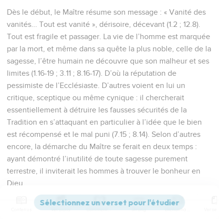
Dès le début, le Maître résume son message : « Vanité des
vanités... Tout est vanité », dérisoire, décevant (1.2 ; 12.8).
Tout est fragile et passager. La vie de l’homme est marquée
par la mort, et même dans sa quête la plus noble, celle de la
sagesse, l’être humain ne découvre que son malheur et ses
limites (1.16-19 ; 3.11 ; 8.16-17). D’où la réputation de
pessimiste de l’Ecclésiaste. D’autres voient en lui un
critique, sceptique ou même cynique : il chercherait
essentiellement à détruire les fausses sécurités de la
Tradition en s’attaquant en particulier à l’idée que le bien
est récompensé et le mal puni (7.15 ; 8.14). Selon d’autres
encore, la démarche du Maître se ferait en deux temps :
ayant démontré l’inutilité de toute sagesse purement
terrestre, il inviterait les hommes à trouver le bonheur en
Dieu.
Réaliste, l’Ecclésiaste ne cultive pas le pessimisme.
Contenus
Versions
Commentaires
Strong
Dictionnaire
N’invite-t-il à « jouir du bonheur », à s’adonner à la joie et à