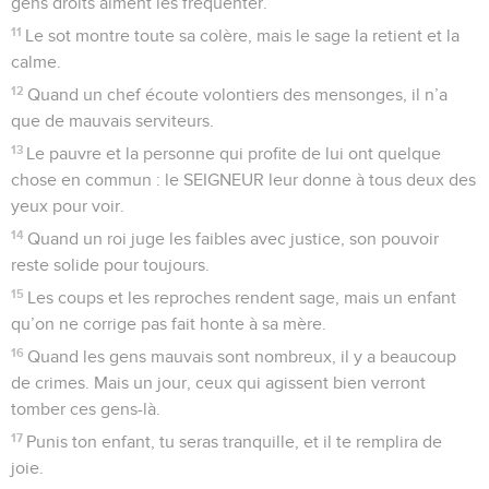
gens droits aiment les fréquenter.
11
Le sot montre toute sa colère, mais le sage la retient et la
calme.
12
Quand un chef écoute volontiers des mensonges, il n’a
que de mauvais serviteurs.
13
Le pauvre et la personne qui profite de lui ont quelque
chose en commun : le SEIGNEUR leur donne à tous deux des
yeux pour voir.
14
Quand un roi juge les faibles avec justice, son pouvoir
reste solide pour toujours.
15
Les coups et les reproches rendent sage, mais un enfant
qu’on ne corrige pas fait honte à sa mère.
16
Quand les gens mauvais sont nombreux, il y a beaucoup
de crimes. Mais un jour, ceux qui agissent bien verront
tomber ces gens-là.
17
Punis ton enfant, tu seras tranquille, et il te remplira de
joie.