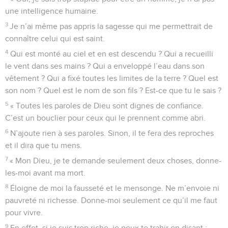
une intelligence humaine.
3
Je n’ai même pas appris la sagesse qui me permettrait de
connaître celui qui est saint.
4
Qui est monté au ciel et en est descendu ? Qui a recueilli
le vent dans ses mains ? Qui a enveloppé l’eau dans son
vêtement ? Qui a fixé toutes les limites de la terre ? Quel est
son nom ? Quel est le nom de son fils ? Est-ce que tu le sais ?
5
« Toutes les paroles de Dieu sont dignes de confiance.
C’est un bouclier pour ceux qui le prennent comme abri.
6
N’ajoute rien à ses paroles. Sinon, il te fera des reproches
et il dira que tu mens.
7
« Mon Dieu, je te demande seulement deux choses, donne-
les-moi avant ma mort.
8
Éloigne de moi la fausseté et le mensonge. Ne m’envoie ni
pauvreté ni richesse. Donne-moi seulement ce qu’il me faut
pour vivre.
9
En effet, si je suis trop riche, je peux te trahir en disant :