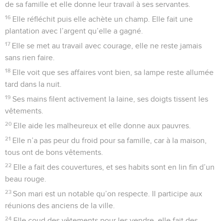
de sa famille et elle donne leur travail à ses servantes.
16
Elle réfléchit puis elle achète un champ. Elle fait une
plantation avec l’argent qu’elle a gagné.
17
Elle se met au travail avec courage, elle ne reste jamais
sans rien faire.
18
Elle voit que ses affaires vont bien, sa lampe reste allumée
tard dans la nuit.
19
Ses mains filent activement la laine, ses doigts tissent les
vêtements.
20
Elle aide les malheureux et elle donne aux pauvres.
21
Elle n’a pas peur du froid pour sa famille, car à la maison,
tous ont de bons vêtements.
22
Elle a fait des couvertures, et ses habits sont en lin fin d’un
beau rouge.
23
Son mari est un notable qu’on respecte. Il participe aux
réunions des anciens de la ville.
24
Elle coud des vêtements pour les vendre, elle fait des