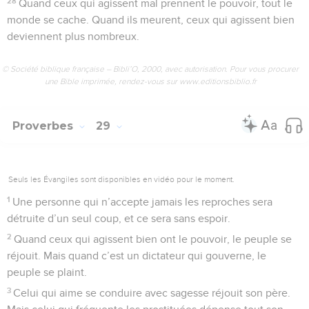
28
Quand ceux qui agissent mal prennent le pouvoir, tout le
monde se cache. Quand ils meurent, ceux qui agissent bien
deviennent plus nombreux.
© Société biblique française – Bibli’O, 2000, avec autorisation. Pour vous procurer
une Bible imprimée, rendez-vous sur www.editionsbiblio.fr
Proverbes
29
Seuls les Évangiles sont disponibles en vidéo pour le moment.
1
Une personne qui n’accepte jamais les reproches sera
détruite d’un seul coup, et ce sera sans espoir.
2
Quand ceux qui agissent bien ont le pouvoir, le peuple se
réjouit. Mais quand c’est un dictateur qui gouverne, le
peuple se plaint.
3
Celui qui aime se conduire avec sagesse réjouit son père.