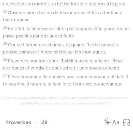
grains dans un mortier, sa bêtise lui colle toujours à la peau.
23
Observe bien chacun de tes moutons et fais attention à
ton troupeau.
24
En effet, la richesse ne dure pas toujours et la grandeur ne
passe pas des parents aux enfants.
25
Coupe l’herbe des champs, et quand l’herbe nouvelle
pousse, ramasse l’herbe sèche sur les montagnes.
26
Élève des moutons pour t’habiller avec leur laine. Élève
des boucs et vends-les pour acheter un nouveau champ.
27
Élève beaucoup de chèvres pour avoir beaucoup de lait. Il
te nourrira, il nourrira ta famille et fera vivre tes servantes.
© Société biblique française – Bibli’O, 2000, avec autorisation. Pour vous procurer
une Bible imprimée, rendez-vous sur www.editionsbiblio.fr
Proverbes
28