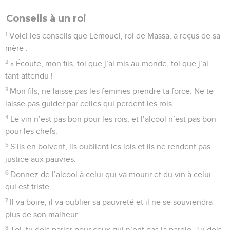
Conseils à un roi
1
Voici les conseils que Lemouel, roi de Massa, a reçus de sa
mère :
2
« Écoute, mon fils, toi que j’ai mis au monde, toi que j’ai
tant attendu !
3
Mon fils, ne laisse pas les femmes prendre ta force. Ne te
laisse pas guider par celles qui perdent les rois.
4
Le vin n’est pas bon pour les rois, et l’alcool n’est pas bon
pour les chefs.
5
S’ils en boivent, ils oublient les lois et ils ne rendent pas
justice aux pauvres.
6
Donnez de l’alcool à celui qui va mourir et du vin à celui
qui est triste.
7
Il va boire, il va oublier sa pauvreté et il ne se souviendra
plus de son malheur.
8
Toi, tu dois parler pour ceux qui n’ont pas la parole. Tu dois