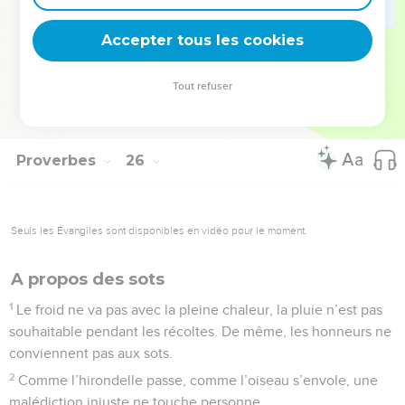
28
Une personne qui ne domine pas sa colère est comme
Accepter tous les cookies
une ville ouverte, sans murs de défense.
© Société biblique française – Bibli’O, 2000, avec autorisation. Pour vous procurer
Tout refuser
une Bible imprimée, rendez-vous sur www.editionsbiblio.fr
Proverbes
26
Seuls les Évangiles sont disponibles en vidéo pour le moment.
A propos des sots
1
Le froid ne va pas avec la pleine chaleur, la pluie n’est pas
souhaitable pendant les récoltes. De même, les honneurs ne
conviennent pas aux sots.
2
Comme l’hirondelle passe, comme l’oiseau s’envole, une
malédiction injuste ne touche personne.