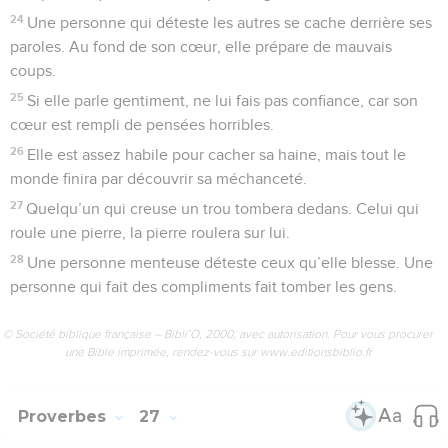
24
Une personne qui déteste les autres se cache derrière ses
paroles. Au fond de son cœur, elle prépare de mauvais
coups.
25
Si elle parle gentiment, ne lui fais pas confiance, car son
cœur est rempli de pensées horribles.
26
Elle est assez habile pour cacher sa haine, mais tout le
monde finira par découvrir sa méchanceté.
27
Quelqu’un qui creuse un trou tombera dedans. Celui qui
roule une pierre, la pierre roulera sur lui.
28
Une personne menteuse déteste ceux qu’elle blesse. Une
personne qui fait des compliments fait tomber les gens.
© Société biblique française – Bibli’O, 2000, avec autorisation. Pour vous procurer
une Bible imprimée, rendez-vous sur www.editionsbiblio.fr
Proverbes
27