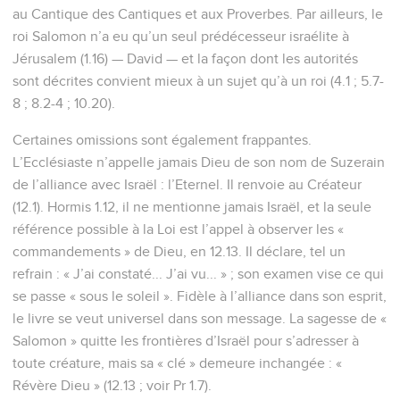
au Cantique des Cantiques et aux Proverbes. Par ailleurs, le
roi Salomon n’a eu qu’un seul prédécesseur israélite à
Jérusalem (1.16) — David — et la façon dont les autorités
sont décrites convient mieux à un sujet qu’à un roi (4.1 ; 5.7-
8 ; 8.2-4 ; 10.20).
Certaines omissions sont également frappantes.
L’Ecclésiaste n’appelle jamais Dieu de son nom de Suzerain
de l’alliance avec Israël : l’Eternel. Il renvoie au Créateur
(12.1). Hormis 1.12, il ne mentionne jamais Israël, et la seule
référence possible à la Loi est l’appel à observer les «
commandements » de Dieu, en 12.13. Il déclare, tel un
refrain : « J’ai constaté... J’ai vu... » ; son examen vise ce qui
se passe « sous le soleil ». Fidèle à l’alliance dans son esprit,
le livre se veut universel dans son message. La sagesse de «
Salomon » quitte les frontières d’Israël pour s’adresser à
toute créature, mais sa « clé » demeure inchangée : «
Révère Dieu » (12.13 ; voir Pr 1.7).