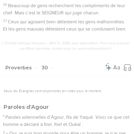
26
Beaucoup de gens recherchent les compliments de leur
chef. Mais c’est le SEIGNEUR qui juge chacun.
27
Ceux qui agissent bien détestent les gens malhonnêtes.
Et les gens mauvais détestent ceux qui se conduisent bien.
© Société biblique française – Bibli’O, 2000, avec autorisation. Pour vous procurer
une Bible imprimée, rendez-vous sur www.editionsbiblio.fr
Proverbes
30
Seuls les Évangiles sont disponibles en vidéo pour le moment.
Paroles d'Agour
1
Paroles solennelles d’Agour, fils de Yaqué. Voici ce que cet
homme a déclaré à Itiel, Itiel et Oukal :
2
« Oui, je suis trop stupide pour être un homme, je n’ai pas