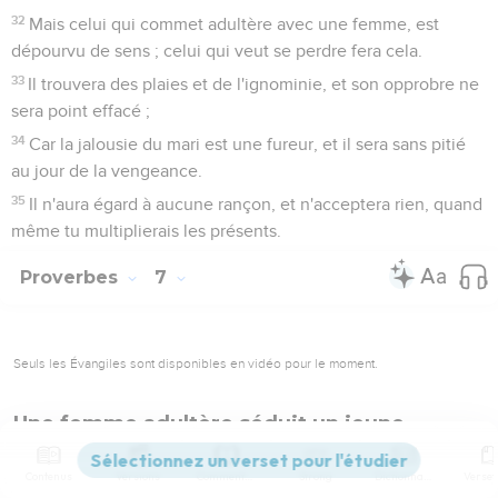
32
Mais celui qui commet adultère avec une femme, est
dépourvu de sens ; celui qui veut se perdre fera cela.
33
Il trouvera des plaies et de l'ignominie, et son opprobre ne
sera point effacé ;
34
Car la jalousie du mari est une fureur, et il sera sans pitié
au jour de la vengeance.
35
Il n'aura égard à aucune rançon, et n'acceptera rien, quand
même tu multiplierais les présents.
Proverbes
7
Seuls les Évangiles sont disponibles en vidéo pour le moment.
Une femme adultère séduit un jeune
homme
Contenus
Versions
Commentaires
Strong
Dictionnaire
1
Mon fils, garde mes paroles et conserve au-dedans de toi