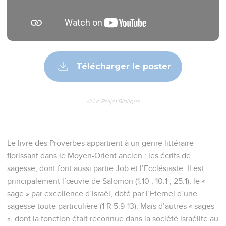
Télécharger le poster
© Le Projet Biblique
Le livre des Proverbes appartient à un genre littéraire
florissant dans le Moyen-Orient ancien : les écrits de
sagesse, dont font aussi partie Job et l’Ecclésiaste. Il est
principalement l’œuvre de Salomon (1.10 ; 10.1 ; 25.1), le «
sage » par excellence d’Israël, doté par l’Eternel d’une
sagesse toute particulière (1 R 5.9-13). Mais d’autres « sages
», dont la fonction était reconnue dans la société israélite au