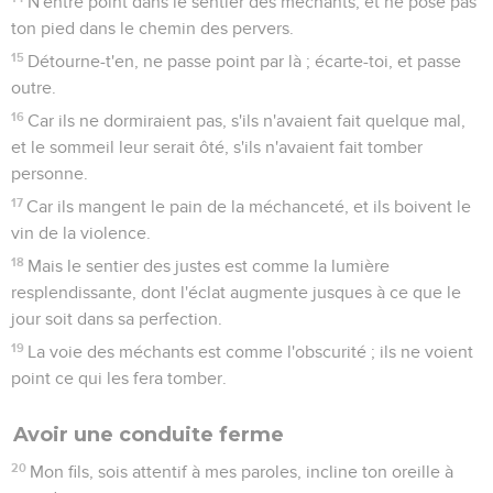
N'entre point dans le sentier des méchants, et ne pose pas
ton pied dans le chemin des pervers.
15
Détourne-t'en, ne passe point par là ; écarte-toi, et passe
outre.
16
Car ils ne dormiraient pas, s'ils n'avaient fait quelque mal,
et le sommeil leur serait ôté, s'ils n'avaient fait tomber
personne.
17
Car ils mangent le pain de la méchanceté, et ils boivent le
vin de la violence.
18
Mais le sentier des justes est comme la lumière
resplendissante, dont l'éclat augmente jusques à ce que le
jour soit dans sa perfection.
19
La voie des méchants est comme l'obscurité ; ils ne voient
point ce qui les fera tomber.
Avoir une conduite ferme
20
Mon fils, sois attentif à mes paroles, incline ton oreille à