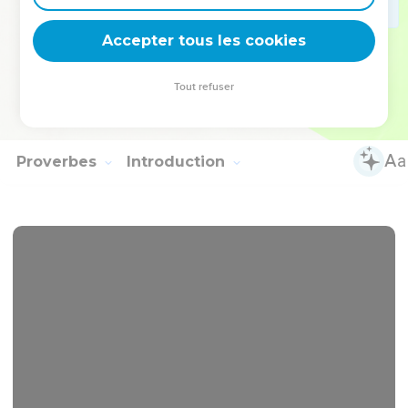
4
Louez-le avec le tambourin et les danses ; louez-le avec les
Accepter tous les cookies
instruments à cordes et la flûte !
5
Louez-le avec les cymbales sonores ; louez-le avec les
Tout refuser
cymbales retentissantes !
6
Que tout ce qui respire loue l'Éternel ! Louez l'Éternel !
Proverbes
Introduction