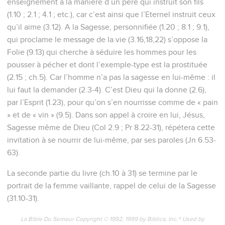
enseignement à la manière d’un père qui instruit son fils
(1.10 ; 2.1 ; 4.1 ; etc.), car c’est ainsi que l’Eternel instruit ceux
qu’il aime (3.12). A la Sagesse, personnifiée (1.20 ; 8.1 ; 9.1),
qui proclame le message de la vie (3.16,18,22) s’oppose la
Folie (9.13) qui cherche à séduire les hommes pour les
pousser à pécher et dont l’exemple-type est la prostituée
(2.15 ; ch.5). Car l’homme n’a pas la sagesse en lui-même : il
lui faut la demander (2.3-4). C’est Dieu qui la donne (2.6),
par l’Esprit (1.23), pour qu’on s’en nourrisse comme de « pain
» et de « vin » (9.5). Dans son appel à croire en lui, Jésus,
Sagesse même de Dieu (Col 2.9 ; Pr 8.22-31), répétera cette
invitation à se nourrir de lui-même, par ses paroles (Jn 6.53-
63).
La seconde partie du livre (ch.10 à 31) se termine par le
portrait de la femme vaillante, rappel de celui de la Sagesse
(31.10-31).
La Bible Du Semeur Copyright © 1992, 1999 by Biblica, Inc.® Used by