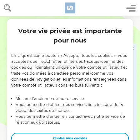
8
Pour lier leurs rois avec des chaînes, et leurs grands avec
des ceps de fer ;
Ostervald
9
Pour exercer sur eux le jugement qui est écrit. Cet honneur
Votre vie privée est importante
Psaumes
149
est pour tous ses bien-aimés. Louez l'Éternel !
pour nous
Psaumes
150
En cliquant sur le bouton « Accepter tous les cookies », vous
acceptez que TopChrétien utilise des traceurs (comme des
cookies ou l'identifiant unique de votre compte utilisateur) et
Seuls les Évangiles sont disponibles en vidéo pour le moment.
traite vos données à caractère personnel (comme vos
données de navigation et les informations renseignées dans
votre compte utilisateur) dans les buts suivants :
Acclamez le Seigneur
1
Louez l'Éternel ! Louez Dieu pour sa sainteté ; louez-le pour
Mesurer l'audience de notre service
Vous permettre d'utiliser des services tiers tels que de la
cette étendue qu'a faite sa puissance !
vidéo, des cartes du monde…
2
Louez-le pour ses hauts faits ; louez-le selon la grandeur de
Vous permettre d'entrer en contact avec notre service de
sa majesté !
relation aux utilisateurs.
3
Louez-le au son de la trompette ; louez-le avec la lyre et la
Choisir mes cookies
harpe !