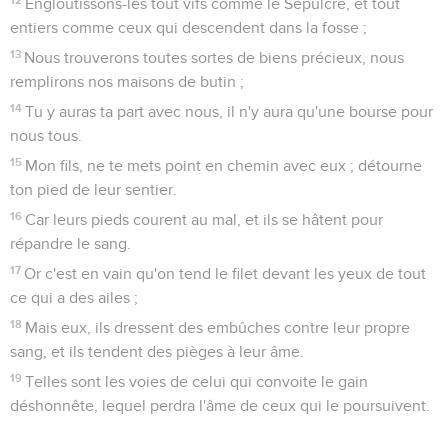
Engloutissons-les tout vifs comme le Sépulcre, et tout
entiers comme ceux qui descendent dans la fosse ;
13
Nous trouverons toutes sortes de biens précieux, nous
remplirons nos maisons de butin ;
14
Tu y auras ta part avec nous, il n'y aura qu'une bourse pour
nous tous.
15
Mon fils, ne te mets point en chemin avec eux ; détourne
ton pied de leur sentier.
16
Car leurs pieds courent au mal, et ils se hâtent pour
répandre le sang.
17
Or c'est en vain qu'on tend le filet devant les yeux de tout
ce qui a des ailes ;
18
Mais eux, ils dressent des embûches contre leur propre
sang, et ils tendent des pièges à leur âme.
19
Telles sont les voies de celui qui convoite le gain
déshonnête, lequel perdra l'âme de ceux qui le poursuivent.