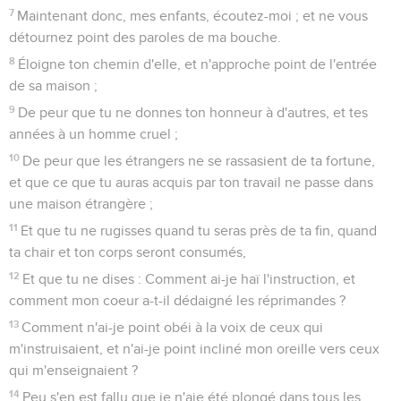
7
Maintenant donc, mes enfants, écoutez-moi ; et ne vous
détournez point des paroles de ma bouche.
8
Éloigne ton chemin d'elle, et n'approche point de l'entrée
de sa maison ;
9
De peur que tu ne donnes ton honneur à d'autres, et tes
années à un homme cruel ;
10
De peur que les étrangers ne se rassasient de ta fortune,
et que ce que tu auras acquis par ton travail ne passe dans
une maison étrangère ;
11
Et que tu ne rugisses quand tu seras près de ta fin, quand
ta chair et ton corps seront consumés,
12
Et que tu ne dises : Comment ai-je haï l'instruction, et
comment mon coeur a-t-il dédaigné les réprimandes ?
13
Comment n'ai-je point obéi à la voix de ceux qui
m'instruisaient, et n'ai-je point incliné mon oreille vers ceux
qui m'enseignaient ?
14
Peu s'en est fallu que je n'aie été plongé dans tous les