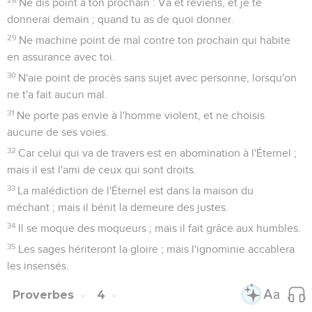
Ne dis point à ton prochain : Va et reviens, et je te
donnerai demain ; quand tu as de quoi donner.
29
Ne machine point de mal contre ton prochain qui habite
en assurance avec toi.
30
N'aie point de procès sans sujet avec personne, lorsqu'on
ne t'a fait aucun mal.
31
Ne porte pas envie à l'homme violent, et ne choisis
aucune de ses voies.
32
Car celui qui va de travers est en abomination à l'Éternel ;
mais il est l'ami de ceux qui sont droits.
33
La malédiction de l'Éternel est dans la maison du
méchant ; mais il bénit la demeure des justes.
34
Il se moque des moqueurs ; mais il fait grâce aux humbles.
35
Les sages hériteront la gloire ; mais l'ignominie accablera
les insensés.
Proverbes
4