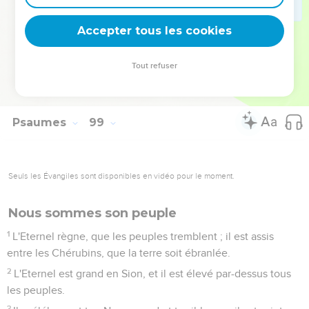
terre et ceux qui y habitent [fassent éclater leurs cris].
8
Que les fleuves frappent des mains, et que les montagnes
Accepter tous les cookies
chantent de joie,
9
Au-devant de l'Eternel ; car il vient pour juger la terre ; il
Tout refuser
jugera en justice le monde habitable, et les peuples en
équité.
Psaumes
99
Seuls les Évangiles sont disponibles en vidéo pour le moment.
Nous sommes son peuple
1
L'Eternel règne, que les peuples tremblent ; il est assis
entre les Chérubins, que la terre soit ébranlée.
2
L'Eternel est grand en Sion, et il est élevé par-dessus tous
les peuples.
3