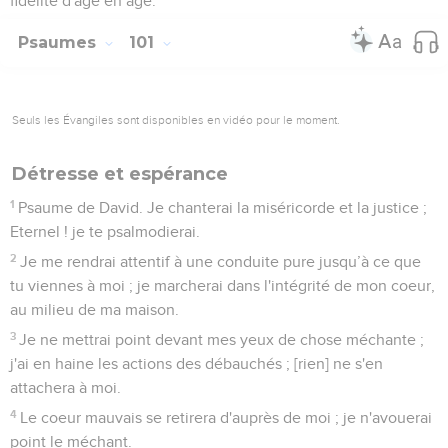
fidélité d'âge en âge.
Psaumes
101
Seuls les Évangiles sont disponibles en vidéo pour le moment.
Détresse et espérance
1
Psaume de David. Je chanterai la miséricorde et la justice ;
Eternel ! je te psalmodierai.
2
Je me rendrai attentif à une conduite pure jusqu’à ce que
tu viennes à moi ; je marcherai dans l'intégrité de mon coeur,
au milieu de ma maison.
3
Je ne mettrai point devant mes yeux de chose méchante ;
j'ai en haine les actions des débauchés ; [rien] ne s'en
attachera à moi.
4
Le coeur mauvais se retirera d'auprès de moi ; je n'avouerai
point le méchant.