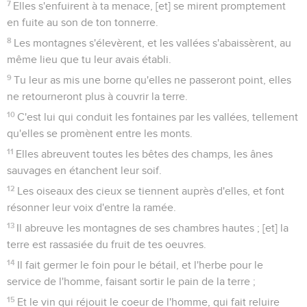
7
Elles s'enfuirent à ta menace, [et] se mirent promptement
en fuite au son de ton tonnerre.
8
Les montagnes s'élevèrent, et les vallées s'abaissèrent, au
même lieu que tu leur avais établi.
9
Tu leur as mis une borne qu'elles ne passeront point, elles
ne retourneront plus à couvrir la terre.
10
C'est lui qui conduit les fontaines par les vallées, tellement
qu'elles se promènent entre les monts.
11
Elles abreuvent toutes les bêtes des champs, les ânes
sauvages en étanchent leur soif.
12
Les oiseaux des cieux se tiennent auprès d'elles, et font
résonner leur voix d'entre la ramée.
13
Il abreuve les montagnes de ses chambres hautes ; [et] la
terre est rassasiée du fruit de tes oeuvres.
14
Il fait germer le foin pour le bétail, et l'herbe pour le
service de l'homme, faisant sortir le pain de la terre ;
15
Et le vin qui réjouit le coeur de l'homme, qui fait reluire