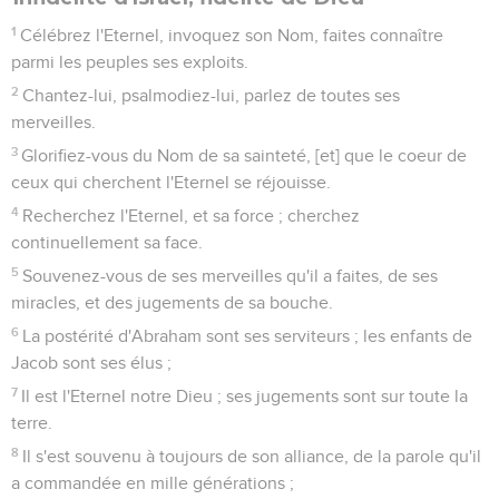
1
Célébrez l'Eternel, invoquez son Nom, faites connaître
parmi les peuples ses exploits.
2
Chantez-lui, psalmodiez-lui, parlez de toutes ses
merveilles.
3
Glorifiez-vous du Nom de sa sainteté, [et] que le coeur de
ceux qui cherchent l'Eternel se réjouisse.
4
Recherchez l'Eternel, et sa force ; cherchez
continuellement sa face.
5
Souvenez-vous de ses merveilles qu'il a faites, de ses
miracles, et des jugements de sa bouche.
6
La postérité d'Abraham sont ses serviteurs ; les enfants de
Jacob sont ses élus ;
7
Il est l'Eternel notre Dieu ; ses jugements sont sur toute la
terre.
8
Il s'est souvenu à toujours de son alliance, de la parole qu'il
a commandée en mille générations ;