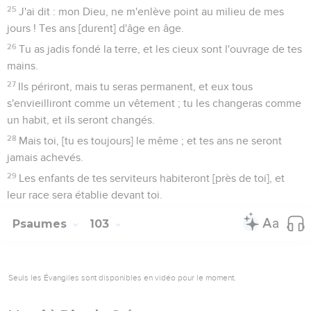
25
J'ai dit : mon Dieu, ne m'enlève point au milieu de mes
jours ! Tes ans [durent] d'âge en âge.
26
Tu as jadis fondé la terre, et les cieux sont l'ouvrage de tes
mains.
27
Ils périront, mais tu seras permanent, et eux tous
s'envieilliront comme un vêtement ; tu les changeras comme
un habit, et ils seront changés.
28
Mais toi, [tu es toujours] le même ; et tes ans ne seront
jamais achevés.
29
Les enfants de tes serviteurs habiteront [près de toi], et
leur race sera établie devant toi.
Psaumes
103
Seuls les Évangiles sont disponibles en vidéo pour le moment.