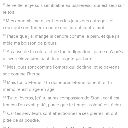
8
Je veille, et je suis semblable au passereau, qui est seul sur
le toit.
9
Mes ennemis me disent tous les jours des outrages, et
ceux qui sont furieux contre moi, jurent contre moi.
10
Parce que j'ai mangé la cendre comme le pain, et que j'ai
mêlé ma boisson de pleurs.
11
A cause de ta colère et de ton indignation : parce qu'après
m'avoir élevé bien haut, tu m'as jeté par terre.
12
Mes jours sont comme l'ombre qui décline, et je deviens
sec comme l'herbe.
13
Mais toi, ô Eternel ! tu demeures éternellement, et ta
mémoire est d'âge en âge.
14
Tu te lèveras, [et] tu auras compassion de Sion ; car il est
temps d'en avoir pitié, parce que le temps assigné est échu.
15
Car tes serviteurs sont affectionnés à ses pierres, et ont
pitié de sa poudre.
16