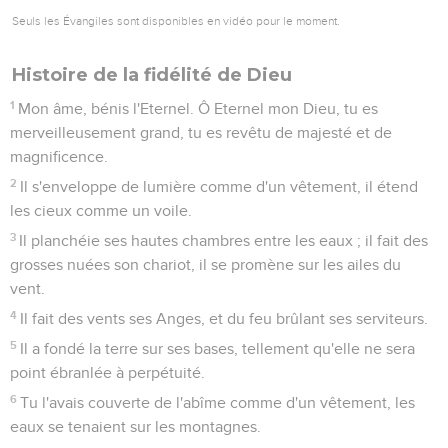
Seuls les Évangiles sont disponibles en vidéo pour le moment.
Histoire de la fidélité de Dieu
1
Mon âme, bénis l'Eternel. Ô Eternel mon Dieu, tu es
merveilleusement grand, tu es revêtu de majesté et de
magnificence.
2
Il s'enveloppe de lumière comme d'un vêtement, il étend
les cieux comme un voile.
3
Il planchéie ses hautes chambres entre les eaux ; il fait des
grosses nuées son chariot, il se promène sur les ailes du
vent.
4
Il fait des vents ses Anges, et du feu brûlant ses serviteurs.
5
Il a fondé la terre sur ses bases, tellement qu'elle ne sera
point ébranlée à perpétuité.
6
Tu l'avais couverte de l'abîme comme d'un vêtement, les
eaux se tenaient sur les montagnes.