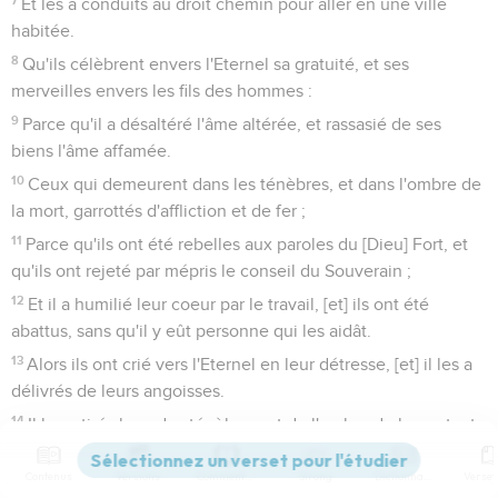
Et les a conduits au droit chemin pour aller en une ville
habitée.
8
Qu'ils célèbrent envers l'Eternel sa gratuité, et ses
merveilles envers les fils des hommes :
9
Parce qu'il a désaltéré l'âme altérée, et rassasié de ses
biens l'âme affamée.
10
Ceux qui demeurent dans les ténèbres, et dans l'ombre de
la mort, garrottés d'affliction et de fer ;
11
Parce qu'ils ont été rebelles aux paroles du [Dieu] Fort, et
qu'ils ont rejeté par mépris le conseil du Souverain ;
12
Et il a humilié leur coeur par le travail, [et] ils ont été
abattus, sans qu'il y eût personne qui les aidât.
13
Alors ils ont crié vers l'Eternel en leur détresse, [et] il les a
délivrés de leurs angoisses.
14
Il les a tirés hors des ténèbres, et de l'ombre de la mort, et
il a rompu leurs liens.
Contenus
Versions
Commentaires
Strong
Dictionnaire
15
Qu'ils célèbrent envers l'Eternel sa gratuité, et ses