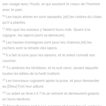
son visage avec l'huile, et qui soutient le coeur de l'homme
avec le pain.
16
Les hauts arbres en sont rassasiés, [et] les cèdres du Liban,
qu'il a plantés,
17
Afin que les oiseaux y fassent leurs nids. Quant à la
cigogne, les sapins [sont sa demeure].
18
Les hautes montagnes sont pour les chamois [et] les
rochers sont la retraite des lapins.
19
Il a fait la lune pour les saisons, et le soleil connaît son
coucher.
20
Tu amènes les ténèbres, et la nuit vient, durant laquelle
toutes les bêtes de la forêt trottent.
21
Les lionceaux rugissent après la proie, et pour demander
au [Dieu] Fort leur pâture.
22
Le soleil se lève-t-il ? ils se retirent et demeurent gisants
en leurs tanières.
23