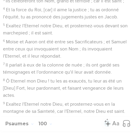
Ils célébreront ton Nom, grand et terrible ; car il est saint ;
4
Et la force du Roi, [car] il aime la justice ; tu as ordonné
l'équité, tu as prononcé des jugements justes en Jacob.
5
Exaltez l'Eternel notre Dieu, et prosternez-vous devant son
marchepied ; il est saint.
6
Moïse et Aaron ont été entre ses Sacrificateurs ; et Samuel
entre ceux qui invoquaient son Nom ; ils invoquaient
l'Eternel, et il leur répondait.
7
Il parlait à eux de la colonne de nuée ; ils ont gardé ses
témoignages et l'ordonnance qu'il leur avait donnée.
8
Ô Eternel mon Dieu ! tu les as exaucés, tu leur as été un
[Dieu] Fort, leur pardonnant, et faisant vengeance de leurs
actes.
9
Exaltez l'Eternel notre Dieu, et prosternez-vous en la
montagne de sa Sainteté, car l'Eternel, notre Dieu est saint.
Psaumes
100