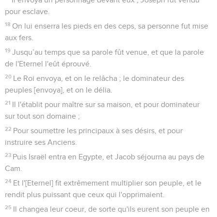
pour esclave.
18
On lui enserra les pieds en des ceps, sa personne fut mise
aux fers.
19
Jusqu’au temps que sa parole fût venue, et que la parole
de l'Eternel l'eût éprouvé.
20
Le Roi envoya, et on le relâcha ; le dominateur des
peuples [envoya], et on le délia.
21
Il l'établit pour maître sur sa maison, et pour dominateur
sur tout son domaine ;
22
Pour soumettre les principaux à ses désirs, et pour
instruire ses Anciens.
23
Puis Israël entra en Egypte, et Jacob séjourna au pays de
Cam.
24
Et l'[Eternel] fit extrêmement multiplier son peuple, et le
rendit plus puissant que ceux qui l'opprimaient.
25
Il changea leur coeur, de sorte qu'ils eurent son peuple en