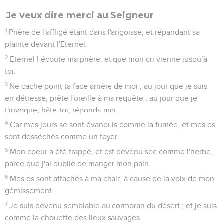
Je veux dire merci au Seigneur
1
Prière de l'affligé étant dans l'angoisse, et répandant sa
plainte devant l'Eternel.
2
Eternel ! écoute ma prière, et que mon cri vienne jusqu’à
toi.
3
Ne cache point ta face arrière de moi ; au jour que je suis
en détresse, prête l'oreille à ma requête ; au jour que je
t'invoque, hâte-toi, réponds-moi.
4
Car mes jours se sont évanouis comme la fumée, et mes os
sont desséchés comme un foyer.
5
Mon coeur a été frappé, et est devenu sec comme l'herbe,
parce que j'ai oublié de manger mon pain.
6
Mes os sont attachés à ma chair, à cause de la voix de mon
gémissement.
7
Je suis devenu semblable au cormoran du désert ; et je suis
comme la chouette des lieux sauvages.