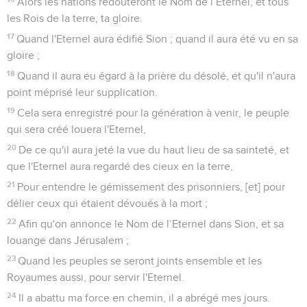
Alors les nations redouteront le Nom de l’Eternel, et tous
les Rois de la terre, ta gloire.
17
Quand l'Eternel aura édifié Sion ; quand il aura été vu en sa
gloire ;
18
Quand il aura eu égard à la prière du désolé, et qu'il n'aura
point méprisé leur supplication.
19
Cela sera enregistré pour la génération à venir, le peuple
qui sera créé louera l'Eternel,
20
De ce qu'il aura jeté la vue du haut lieu de sa sainteté, et
que l'Eternel aura regardé des cieux en la terre,
21
Pour entendre le gémissement des prisonniers, [et] pour
délier ceux qui étaient dévoués à la mort ;
22
Afin qu'on annonce le Nom de l’Eternel dans Sion, et sa
louange dans Jérusalem ;
23
Quand les peuples se seront joints ensemble et les
Royaumes aussi, pour servir l'Eternel.
24
Il a abattu ma force en chemin, il a abrégé mes jours.