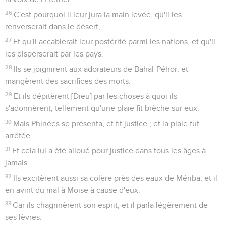
26
C'est pourquoi il leur jura la main levée, qu'il les
renverserait dans le désert,
27
Et qu'il accablerait leur postérité parmi les nations, et qu'il
les disperserait par les pays.
28
Ils se joignirent aux adorateurs de Bahal-Péhor, et
mangèrent des sacrifices des morts.
29
Et ils dépitèrent [Dieu] par les choses à quoi ils
s'adonnèrent, tellement qu'une plaie fit brèche sur eux.
30
Mais Phinées se présenta, et fit justice ; et la plaie fut
arrêtée.
31
Et cela lui a été alloué pour justice dans tous les âges à
jamais.
32
Ils excitèrent aussi sa colère près des eaux de Mériba, et il
en avint du mal à Moïse à cause d'eux.
33
Car ils chagrinèrent son esprit, et il parla légèrement de
ses lèvres.