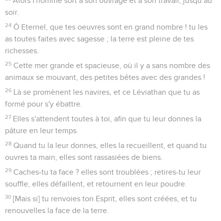
Alors l'homme sort à son ouvrage et à son travail, jusqu’au
soir.
24
Ô Eternel, que tes oeuvres sont en grand nombre ! tu les
as toutes faites avec sagesse ; la terre est pleine de tes
richesses.
25
Cette mer grande et spacieuse, où il y a sans nombre des
animaux se mouvant, des petites bêtes avec des grandes !
26
Là se promènent les navires, et ce Léviathan que tu as
formé pour s'y ébattre.
27
Elles s'attendent toutes à toi, afin que tu leur donnes la
pâture en leur temps.
28
Quand tu la leur donnes, elles la recueillent, et quand tu
ouvres ta main, elles sont rassasiées de biens.
29
Caches-tu ta face ? elles sont troublées ; retires-tu leur
souffle, elles défaillent, et retournent en leur poudre.
30
[Mais si] tu renvoies ton Esprit, elles sont créées, et tu
renouvelles la face de la terre.