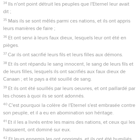
34
Ils n'ont point détruit les peuples que l'Eternel leur avait
dit ;
35
Mais ils se sont mêlés parmi ces nations, et ils ont appris
leurs manières de faire ;
36
Et ont servi à leurs faux dieux, lesquels leur ont été en
pièges.
37
Car ils ont sacrifié leurs fils et leurs filles aux démons.
38
Et ils ont répandu le sang innocent, le sang de leurs fils et
de leurs filles, lesquels ils ont sacrifiés aux faux dieux de
Canaan ; et le pays a été souillé de sang.
39
Et ils ont été souillés par leurs oeuvres, et ont paillardé par
les choses à quoi ils se sont adonnés.
40
C'est pourquoi la colère de l'Eternel s'est embrasée contre
son peuple, et il a eu en abomination son héritage.
41
Et il les a livrés entre les mains des nations, et ceux qui les
haïssaient, ont dominé sur eux.
42
Et leurs ennemis les ont opprimés, et ils ont été humiliés