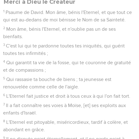
Merci à Dieu le Créateur
1
Psaume de David. Mon âme, bénis l'Eternel, et que tout ce
qui est au-dedans de moi bénisse le Nom de sa Sainteté.
2
Mon âme, bénis l'Eternel, et n'oublie pas un de ses
bienfaits.
3
C'est lui qui te pardonne toutes tes iniquités, qui guérit
toutes tes infirmités ;
4
Qui garantit ta vie de la fosse, qui te couronne de gratuité
et de compassions ;
5
Qui rassasie ta bouche de biens ; ta jeunesse est
renouvelée comme celle de l'aigle.
6
L'Eternel fait justice et droit à tous ceux à qui l'on fait tort.
7
Il a fait connaître ses voies à Moïse, [et] ses exploits aux
enfants d'Israël.
8
L'Eternel est pitoyable, miséricordieux, tardif à colère, et
abondant en grâce.
9
Il ne dispute point éternellement, et il ne garde point à