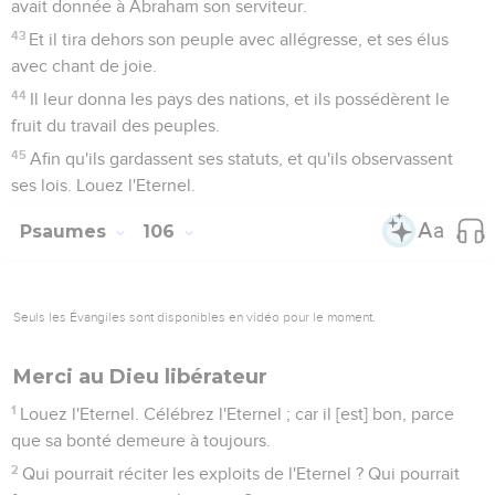
avait donnée à Abraham son serviteur.
43
Et il tira dehors son peuple avec allégresse, et ses élus
avec chant de joie.
44
Il leur donna les pays des nations, et ils possédèrent le
fruit du travail des peuples.
45
Afin qu'ils gardassent ses statuts, et qu'ils observassent
ses lois. Louez l'Eternel.
Psaumes
106
Seuls les Évangiles sont disponibles en vidéo pour le moment.
Merci au Dieu libérateur
1
Louez l'Eternel. Célébrez l'Eternel ; car il [est] bon, parce
que sa bonté demeure à toujours.
2
Qui pourrait réciter les exploits de l'Eternel ? Qui pourrait