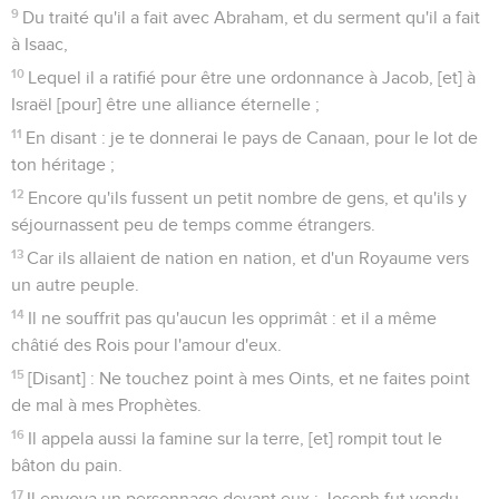
9
Du traité qu'il a fait avec Abraham, et du serment qu'il a fait
à Isaac,
10
Lequel il a ratifié pour être une ordonnance à Jacob, [et] à
Israël [pour] être une alliance éternelle ;
11
En disant : je te donnerai le pays de Canaan, pour le lot de
ton héritage ;
12
Encore qu'ils fussent un petit nombre de gens, et qu'ils y
séjournassent peu de temps comme étrangers.
13
Car ils allaient de nation en nation, et d'un Royaume vers
un autre peuple.
14
Il ne souffrit pas qu'aucun les opprimât : et il a même
châtié des Rois pour l'amour d'eux.
15
[Disant] : Ne touchez point à mes Oints, et ne faites point
de mal à mes Prophètes.
16
Il appela aussi la famine sur la terre, [et] rompit tout le
bâton du pain.
17
Il envoya un personnage devant eux ; Joseph fut vendu