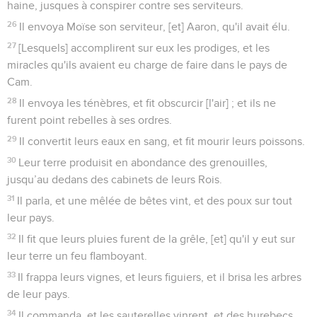
haine, jusques à conspirer contre ses serviteurs.
26
Il envoya Moïse son serviteur, [et] Aaron, qu'il avait élu.
27
[Lesquels] accomplirent sur eux les prodiges, et les
miracles qu'ils avaient eu charge de faire dans le pays de
Cam.
28
Il envoya les ténèbres, et fit obscurcir [l'air] ; et ils ne
furent point rebelles à ses ordres.
29
Il convertit leurs eaux en sang, et fit mourir leurs poissons.
30
Leur terre produisit en abondance des grenouilles,
jusqu’au dedans des cabinets de leurs Rois.
31
Il parla, et une mêlée de bêtes vint, et des poux sur tout
leur pays.
32
Il fit que leurs pluies furent de la grêle, [et] qu'il y eut sur
leur terre un feu flamboyant.
33
Il frappa leurs vignes, et leurs figuiers, et il brisa les arbres
de leur pays.
34
Il commanda, et les sauterelles vinrent, et des hurebecs