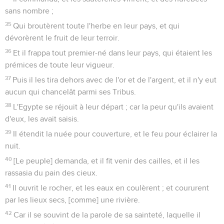
sans nombre ;
35
Qui broutèrent toute l'herbe en leur pays, et qui
dévorèrent le fruit de leur terroir.
36
Et il frappa tout premier-né dans leur pays, qui étaient les
prémices de toute leur vigueur.
37
Puis il les tira dehors avec de l'or et de l'argent, et il n'y eut
aucun qui chancelât parmi ses Tribus.
38
L'Egypte se réjouit à leur départ ; car la peur qu'ils avaient
d'eux, les avait saisis.
39
Il étendit la nuée pour couverture, et le feu pour éclairer la
nuit.
40
[Le peuple] demanda, et il fit venir des cailles, et il les
rassasia du pain des cieux.
41
Il ouvrit le rocher, et les eaux en coulèrent ; et coururent
par les lieux secs, [comme] une rivière.
42
Car il se souvint de la parole de sa sainteté, laquelle il