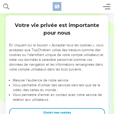
1
Psaume. Chantez à l'Eternel un nouveau Cantique ; car il a
fait des choses merveilleuses ; sa droite et le bras de sa
Martin
Sainteté l'ont délivré.
Votre vie privée est importante
Psaumes
98
2
L'Eternel a fait connaître sa délivrance, il a révélé sa justice
pour nous
devant les yeux des nations.
3
Il s'est souvenu de sa gratuité et de sa fidélité envers la
En cliquant sur le bouton « Accepter tous les cookies », vous
maison d’Israël ; tous les bouts de la terre ont vu la
acceptez que TopChrétien utilise des traceurs (comme des
délivrance de notre Dieu.
cookies ou l'identifiant unique de votre compte utilisateur) et
traite vos données à caractère personnel (comme vos
4
Vous tous habitants de la terre, jetez des cris de
données de navigation et les informations renseignées dans
réjouissance à l'Eternel, faites retentir vos cris, chantez de
votre compte utilisateur) dans les buts suivants :
joie, et psalmodiez.
Mesurer l'audience de notre service
5
Psalmodiez à l'Eternel avec la harpe, avec la harpe et avec
Vous permettre d'utiliser des services tiers tels que de la
une voix mélodieuse.
vidéo, des cartes du monde…
6
Vous permettre d'entrer en contact avec notre service de
Jetez des cris de réjouissance avec les trompettes et le son
relation aux utilisateurs.
du cor devant le Roi, l'Eternel.
7
Que la mer bruie, avec tout ce qu'elle contient, [et] que la
Choisir mes cookies