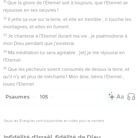
31
Que la gloire de l'Eternel soit à toujours, que l'Eternel se
réjouisse en ses oeuvres !
32
Il jette sa vue sur la terre, et elle en tremble ; il touche les
montagnes, et elles en fument.
33
Je chanterai à l'Eternel durant ma vie ; je psalmodierai à
mon Dieu pendant que j'existerai.
34
Ma méditation lui sera agréable ; [et] je me réjouirai en
l'Eternel.
35
Que les pécheurs soient consumés de dessus la terre, et
qu'il n'y ait plus de méchants ! Mon âme, bénis l'Eternel ;
louez l'Eternel.
Psaumes
105
Seuls les Évangiles sont disponibles en vidéo pour le moment.
Infidélité d'Israël, fidélité de Dieu