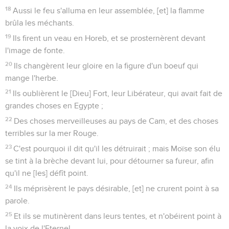
18
Aussi le feu s'alluma en leur assemblée, [et] la flamme
brûla les méchants.
19
Ils firent un veau en Horeb, et se prosternèrent devant
l'image de fonte.
20
Ils changèrent leur gloire en la figure d'un boeuf qui
mange l'herbe.
21
Ils oublièrent le [Dieu] Fort, leur Libérateur, qui avait fait de
grandes choses en Egypte ;
22
Des choses merveilleuses au pays de Cam, et des choses
terribles sur la mer Rouge.
23
C'est pourquoi il dit qu'il les détruirait ; mais Moïse son élu
se tint à la brèche devant lui, pour détourner sa fureur, afin
qu'il ne [les] défît point.
24
Ils méprisèrent le pays désirable, [et] ne crurent point à sa
parole.
25
Et ils se mutinèrent dans leurs tentes, et n'obéirent point à
la voix de l'Eternel.