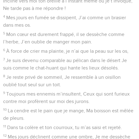
Incline vers moi ton oreille à l’instant même où je t’invoque,
Ne tarde pas à me répondre !
4
Mes jours en fumée se dissipent, J’ai comme un brasier
dans mes os.
5
Mon cœur est durement frappé, il se dessèche comme
l’herbe, J’en oublie de manger mon pain.
6
À force de crier ma plainte, je n’ai que la peau sur les os,
7
Je suis devenu comparable au pélican dans le désert Je
suis comme le chat-huant qui hante les lieux désolés.
8
Je reste privé de sommeil, Je ressemble à un oisillon
oublié tout seul sur un toit.
9
Toujours mes ennemis m’insultent, Ceux qui sont furieux
contre moi profèrent sur moi des jurons.
10
La cendre est le pain que je mange, Ma boisson est mêlée
de pleurs.
11
Dans ta colère et ton courroux, tu m’as saisi et rejeté.
12
Mes jours déclinent comme une ombre, Je me dessèche