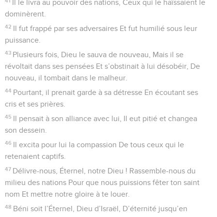
41
Il le livra au pouvoir des nations, Ceux qui le haïssaient le
dominèrent.
42
Il fut frappé par ses adversaires Et fut humilié sous leur
puissance.
43
Plusieurs fois, Dieu le sauva de nouveau, Mais il se
révoltait dans ses pensées Et s’obstinait à lui désobéir, De
nouveau, il tombait dans le malheur.
44
Pourtant, il prenait garde à sa détresse En écoutant ses
cris et ses prières.
45
Il pensait à son alliance avec lui, Il eut pitié et changea
son dessein.
46
Il excita pour lui la compassion De tous ceux qui le
retenaient captifs.
47
Délivre-nous, Éternel, notre Dieu ! Rassemble-nous du
milieu des nations Pour que nous puissions fêter ton saint
nom Et mettre notre gloire à te louer.
48
Béni soit l’Éternel, Dieu d’Israël, D’éternité jusqu’en