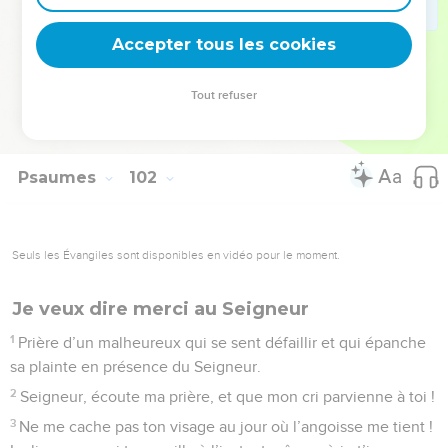
fraude, Et le menteur ne subsistera pas devant mes yeux.
8
Je fermerai la bouche chaque matin aux impies du pays,
Accepter tous les cookies
Pour retrancher de la cité de Dieu tous ceux qui font le mal.
Tout refuser
© 2013 - 2010 BLF Editions
Psaumes
102
Seuls les Évangiles sont disponibles en vidéo pour le moment.
Je veux dire merci au Seigneur
1
Prière d’un malheureux qui se sent défaillir et qui épanche
sa plainte en présence du Seigneur.
2
Seigneur, écoute ma prière, et que mon cri parvienne à toi !
3
Ne me cache pas ton visage au jour où l’angoisse me tient !