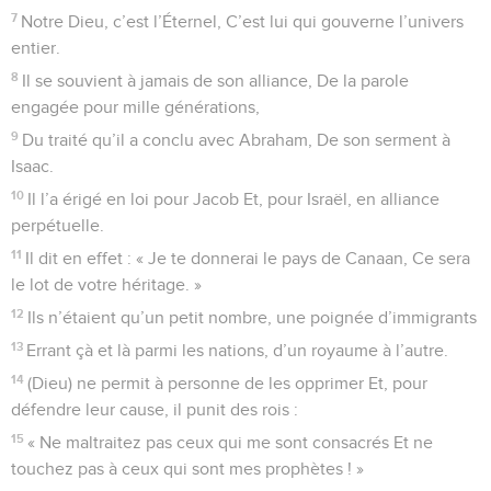
7
Notre Dieu, c’est l’Éternel, C’est lui qui gouverne l’univers
entier.
8
Il se souvient à jamais de son alliance, De la parole
engagée pour mille générations,
9
Du traité qu’il a conclu avec Abraham, De son serment à
Isaac.
10
Il l’a érigé en loi pour Jacob Et, pour Israël, en alliance
perpétuelle.
11
Il dit en effet : « Je te donnerai le pays de Canaan, Ce sera
le lot de votre héritage. »
12
Ils n’étaient qu’un petit nombre, une poignée d’immigrants
13
Errant çà et là parmi les nations, d’un royaume à l’autre.
14
(Dieu) ne permit à personne de les opprimer Et, pour
défendre leur cause, il punit des rois :
15
« Ne maltraitez pas ceux qui me sont consacrés Et ne
touchez pas à ceux qui sont mes prophètes ! »