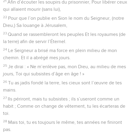
21
Afin d’écouter les soupirs du prisonnier, Pour libérer ceux
qui allaient mourir (sans lui),
22
Pour que l’on publie en Sion le nom du Seigneur, (notre
Dieu,) Sa louange à Jérusalem,
23
Quand se rassembleront les peuples Et les royaumes (de
la terre) afin de servir l’Éternel.
24
Le Seigneur a brisé ma force en plein milieu de mon
chemin. Et il a abrégé mes jours.
25
Je dirai : « Ne m’enlève pas, mon Dieu, au milieu de mes
jours, Toi qui subsistes d’âge en âge ! »
26
Tu as jadis fondé la terre, les cieux sont l’œuvre de tes
mains.
27
Ils périront, mais tu subsistes ; ils s’useront comme un
habit ; Comme on change de vêtement, tu les écarteras de
toi.
28
Mais toi, tu es toujours le même, tes années ne finiront
pas.