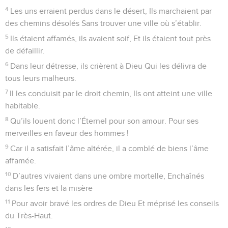
4
Les uns erraient perdus dans le désert, Ils marchaient par
des chemins désolés Sans trouver une ville où s’établir.
5
Ils étaient affamés, ils avaient soif, Et ils étaient tout près
de défaillir.
6
Dans leur détresse, ils crièrent à Dieu Qui les délivra de
tous leurs malheurs.
7
Il les conduisit par le droit chemin, Ils ont atteint une ville
habitable.
8
Qu’ils louent donc l’Éternel pour son amour. Pour ses
merveilles en faveur des hommes !
9
Car il a satisfait l’âme altérée, il a comblé de biens l’âme
affamée.
10
D’autres vivaient dans une ombre mortelle, Enchaînés
dans les fers et la misère
11
Pour avoir bravé les ordres de Dieu Et méprisé les conseils
du Très-Haut.