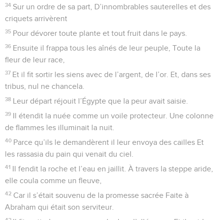
34
Sur un ordre de sa part, D’innombrables sauterelles et des
criquets arrivèrent
35
Pour dévorer toute plante et tout fruit dans le pays.
36
Ensuite il frappa tous les aînés de leur peuple, Toute la
fleur de leur race,
37
Et il fit sortir les siens avec de l’argent, de l’or. Et, dans ses
tribus, nul ne chancela.
38
Leur départ réjouit l’Égypte que la peur avait saisie.
39
Il étendit la nuée comme un voile protecteur. Une colonne
de flammes les illuminait la nuit.
40
Parce qu’ils le demandèrent il leur envoya des cailles Et
les rassasia du pain qui venait du ciel.
41
Il fendit la roche et l’eau en jaillit. À travers la steppe aride,
elle coula comme un fleuve,
42
Car il s’était souvenu de la promesse sacrée Faite à
Abraham qui était son serviteur.
43