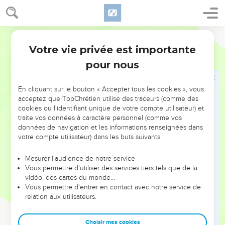
Détresse et espérance
1
Psaume de David. Je veux chanter l’amour et la justice Et
composer un psaume pour toi, Seigneur.
Parole Vivante
2
J’irai par le chemin des gens intègres. Quand viendras-tu
Votre vie privée est importante
Psaumes
101
vers moi ? Je veux marcher avec un cœur intègre dans ma
pour nous
maison,
3
Chasser de mes regards les actions viles. Je déteste les
En cliquant sur le bouton « Accepter tous les cookies », vous
œuvres des apostats ; Elles n’auront jamais d’attrait pour moi.
acceptez que TopChrétien utilise des traceurs (comme des
cookies ou l'identifiant unique de votre compte utilisateur) et
4
Le cœur faux restera bien loin de moi, Je ne veux rien
traite vos données à caractère personnel (comme vos
savoir des malfaisants.
données de navigation et les informations renseignées dans
votre compte utilisateur) dans les buts suivants :
5
Qui dénigre en secret son compagnon, Je lui ferme la
bouche (et le fais taire). Je ne supporte pas les yeux hautains
Mesurer l'audience de notre service
Ni le cœur arrogant (et ambitieux).
Vous permettre d'utiliser des services tiers tels que de la
vidéo, des cartes du monde…
6
Mes yeux se porteront sur les fidèles (les gens de bonne
Vous permettre d'entrer en contact avec notre service de
foi), Dans le pays, pour les faire habiter auprès de moi, Et
relation aux utilisateurs.
ceux qui sont intègres me serviront.
7
Il n’y a pas de place dans ma maison pour qui use de
Choisir mes cookies