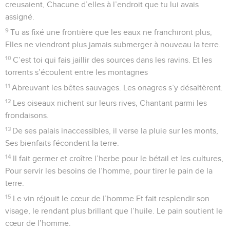
creusaient, Chacune d’elles à l’endroit que tu lui avais
assigné.
9
Tu as fixé une frontière que les eaux ne franchiront plus,
Elles ne viendront plus jamais submerger à nouveau la terre.
10
C’est toi qui fais jaillir des sources dans les ravins. Et les
torrents s’écoulent entre les montagnes
11
Abreuvant les bêtes sauvages. Les onagres s’y désaltèrent.
12
Les oiseaux nichent sur leurs rives, Chantant parmi les
frondaisons.
13
De ses palais inaccessibles, il verse la pluie sur les monts,
Ses bienfaits fécondent la terre.
14
Il fait germer et croître l’herbe pour le bétail et les cultures,
Pour servir les besoins de l’homme, pour tirer le pain de la
terre.
15
Le vin réjouit le cœur de l’homme Et fait resplendir son
visage, le rendant plus brillant que l’huile. Le pain soutient le
cœur de l’homme.