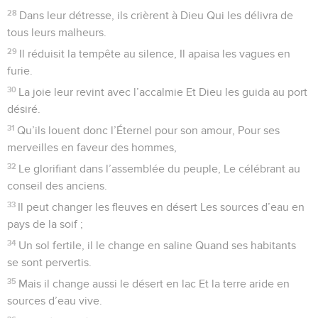
28
Dans leur détresse, ils crièrent à Dieu Qui les délivra de
tous leurs malheurs.
29
Il réduisit la tempête au silence, Il apaisa les vagues en
furie.
30
La joie leur revint avec l’accalmie Et Dieu les guida au port
désiré.
31
Qu’ils louent donc l’Éternel pour son amour, Pour ses
merveilles en faveur des hommes,
32
Le glorifiant dans l’assemblée du peuple, Le célébrant au
conseil des anciens.
33
Il peut changer les fleuves en désert Les sources d’eau en
pays de la soif ;
34
Un sol fertile, il le change en saline Quand ses habitants
se sont pervertis.
35
Mais il change aussi le désert en lac Et la terre aride en
sources d’eau vive.