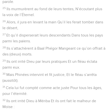
parole.
25
Ils murmurèrent au fond de leurs tentes, N’écoutant plus
la voix de l’Éternel.
26
Alors, il jura en levant la main Qu’il les ferait tomber dans
le désert,
27
Et qu’il disperserait leurs descendants Dans tous les pays
parmi les païens.
28
Ils s’attachèrent à Baal Phégor Mangeant ce qu’on offrait à
des (dieux) morts.
29
Ils ont irrité Dieu par leurs pratiques Et un fléau éclata
parmi eux.
30
Mais Phinées intervint et fit justice, Et le fléau s’arrêta
(aussitôt).
31
Cela lui fut compté comme acte juste Pour tous les âges,
pour l’éternité.
32
Ils ont irrité Dieu à Mériba Et ils ont fait le malheur de
Moïse :