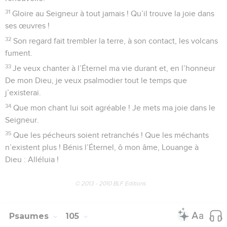
31
Gloire au Seigneur à tout jamais ! Qu’il trouve la joie dans
ses œuvres !
32
Son regard fait trembler la terre, à son contact, les volcans
fument.
33
Je veux chanter à l’Éternel ma vie durant et, en l’honneur
De mon Dieu, je veux psalmodier tout le temps que
j’existerai.
34
Que mon chant lui soit agréable ! Je mets ma joie dans le
Seigneur.
35
Que les pécheurs soient retranchés ! Que les méchants
n’existent plus ! Bénis l’Éternel, ô mon âme, Louange à
Dieu : Alléluia !
© 2013 - 2010 BLF Editions
Psaumes
105