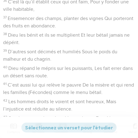
36
C’est là qu’il établit ceux qui ont faim, Pour y fonder une
ville habitable,
37
Ensemencer des champs, planter des vignes Qui porteront
des fruits en abondance.
38
Dieu les bénit et ils se multiplient Et leur bétail jamais ne
dépérit.
39
D’autres sont décimés et humiliés Sous le poids du
malheur et du chagrin.
40
Dieu répand le mépris sur les puissants, Les fait errer dans
un désert sans route.
41
C’est aussi lui qui relève le pauvre De la misère et qui rend
les familles (Fécondes) comme le menu bétail.
42
Les hommes droits le voient et sont heureux, Mais
l’injustice est réduite au silence.
43
Que le sage ait donc égard à ces choses Et qu’il
comprenne l’amour du Seigneur.
Contenus
Versions
Commentaires
Strong
Dictionnaire