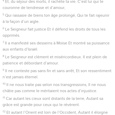
4
Et, du séjour des morts, il rachète ta vie. C’est lui qui te
couronne de tendresse et d’amour,
5
Qui rassasie de biens ton âge prolongé, Qui te fait rajeunir
à la façon d’un aigle.
6
Le Seigneur fait justice Et il défend les droits de tous les
opprimés.
7
Il a manifesté ses desseins à Moïse Et montré sa puissance
aux enfants d’Israël.
8
Le Seigneur est clément et miséricordieux. Il est plein de
patience et débordant d’amour.
9
Il ne conteste pas sans fin et sans arrêt, Et son ressentiment
n’est jamais éternel.
10
Il ne nous traite pas selon nos transgressions, Il ne nous
châtie pas comme le méritaient nos actes d’injustice.
11
Car autant les cieux sont distants de la terre, Autant sa
grâce est grande pour ceux qui le révèrent.
12
Et autant l’Orient est loin de l’Occident, Autant il éloigne