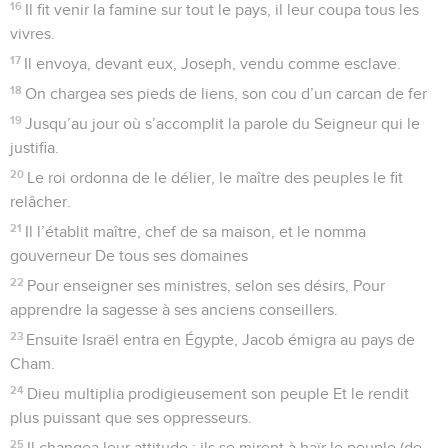
16
Il fit venir la famine sur tout le pays, il leur coupa tous les
vivres.
17
Il envoya, devant eux, Joseph, vendu comme esclave.
18
On chargea ses pieds de liens, son cou d’un carcan de fer
19
Jusqu’au jour où s’accomplit la parole du Seigneur qui le
justifia.
20
Le roi ordonna de le délier, le maître des peuples le fit
relâcher.
21
Il l’établit maître, chef de sa maison, et le nomma
gouverneur De tous ses domaines
22
Pour enseigner ses ministres, selon ses désirs, Pour
apprendre la sagesse à ses anciens conseillers.
23
Ensuite Israël entra en Égypte, Jacob émigra au pays de
Cham.
24
Dieu multiplia prodigieusement son peuple Et le rendit
plus puissant que ses oppresseurs.
25
Il changea leur attitude : ils se mirent à haïr le peuple (de