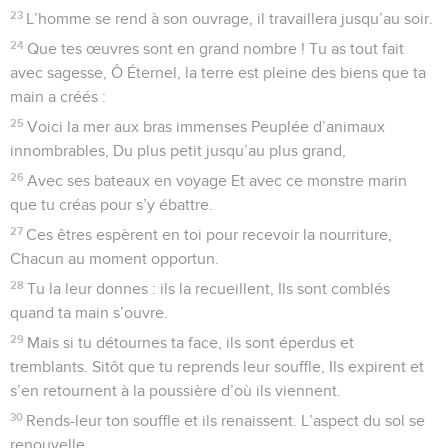
23
L’homme se rend à son ouvrage, il travaillera jusqu’au soir.
24
Que tes œuvres sont en grand nombre ! Tu as tout fait
avec sagesse, Ô Éternel, la terre est pleine des biens que ta
main a créés :
25
Voici la mer aux bras immenses Peuplée d’animaux
innombrables, Du plus petit jusqu’au plus grand,
26
Avec ses bateaux en voyage Et avec ce monstre marin
que tu créas pour s’y ébattre.
27
Ces êtres espèrent en toi pour recevoir la nourriture,
Chacun au moment opportun.
28
Tu la leur donnes : ils la recueillent, Ils sont comblés
quand ta main s’ouvre.
29
Mais si tu détournes ta face, ils sont éperdus et
tremblants. Sitôt que tu reprends leur souffle, Ils expirent et
s’en retournent à la poussière d’où ils viennent.
30
Rends-leur ton souffle et ils renaissent. L’aspect du sol se
renouvelle.