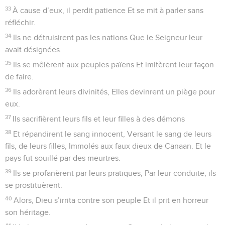
33
À cause d’eux, il perdit patience Et se mit à parler sans
réfléchir.
34
Ils ne détruisirent pas les nations Que le Seigneur leur
avait désignées.
35
Ils se mêlèrent aux peuples païens Et imitèrent leur façon
de faire.
36
Ils adorèrent leurs divinités, Elles devinrent un piège pour
eux.
37
Ils sacrifièrent leurs fils et leur filles à des démons
38
Et répandirent le sang innocent, Versant le sang de leurs
fils, de leurs filles, Immolés aux faux dieux de Canaan. Et le
pays fut souillé par des meurtres.
39
Ils se profanèrent par leurs pratiques, Par leur conduite, ils
se prostituèrent.
40
Alors, Dieu s’irrita contre son peuple Et il prit en horreur
son héritage.