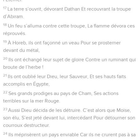
17
La terre s’ouvrit, dévorant Dathan Et recouvrant la troupe
d’Abiram.
18
Un feu s’alluma contre cette troupe, La flamme dévora ces
réprouvés.
19
À Horeb, ils ont façonné un veau Pour se prosterner
devant du métal,
20
Ils ont échangé leur sujet de gloire Contre un ruminant qui
broute de l’herbe !
21
Ils ont oublié leur Dieu, leur Sauveur, Et ses hauts faits
accomplis en Égypte,
22
Ses grands prodiges au pays de Cham, Ses actions
terribles sur la mer Rouge.
23
Aussi Dieu décida de les détruire. C’est alors que Moïse,
son élu, S’est jeté devant lui, intercédant Pour détourner son
courroux destructeur.
24
Ils méprisèrent un pays enviable Car ils ne crurent pas à sa