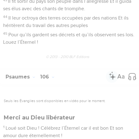
Il fit sortir du pays son peuple dans l’allégresse Et il guida
ses élus avec des chants de triomphe.
44
Il leur octroya des terres occupées par des nations Et ils
héritèrent du travail des autres peuples
45
Pour qu’ils gardent ses décrets et qu’ils observent ses lois.
Louez l’Éternel !
© 2013 - 2010 BLF Editions
Psaumes
106
Seuls les Évangiles sont disponibles en vidéo pour le moment.
Merci au Dieu libérateur
1
Loué soit Dieu ! Célébrez l’Éternel car il est bon Et son
amour dure éternellement !