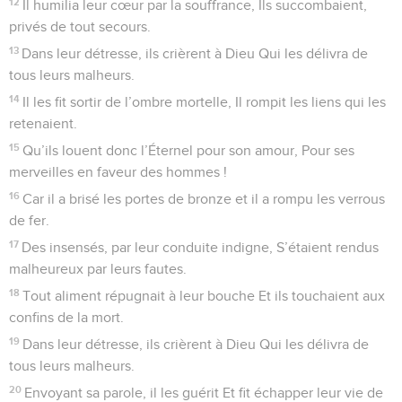
12
Il humilia leur cœur par la souffrance, Ils succombaient,
privés de tout secours.
13
Dans leur détresse, ils crièrent à Dieu Qui les délivra de
tous leurs malheurs.
14
Il les fit sortir de l’ombre mortelle, Il rompit les liens qui les
retenaient.
15
Qu’ils louent donc l’Éternel pour son amour, Pour ses
merveilles en faveur des hommes !
16
Car il a brisé les portes de bronze et il a rompu les verrous
de fer.
17
Des insensés, par leur conduite indigne, S’étaient rendus
malheureux par leurs fautes.
18
Tout aliment répugnait à leur bouche Et ils touchaient aux
confins de la mort.
19
Dans leur détresse, ils crièrent à Dieu Qui les délivra de
tous leurs malheurs.
20
Envoyant sa parole, il les guérit Et fit échapper leur vie de