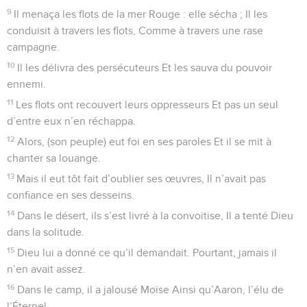
9
Il menaça les flots de la mer Rouge : elle sécha ; Il les
conduisit à travers les flots, Comme à travers une rase
campagne.
10
Il les délivra des persécuteurs Et les sauva du pouvoir
ennemi.
11
Les flots ont recouvert leurs oppresseurs Et pas un seul
d’entre eux n’en réchappa.
12
Alors, (son peuple) eut foi en ses paroles Et il se mit à
chanter sa louange.
13
Mais il eut tôt fait d’oublier ses œuvres, Il n’avait pas
confiance en ses desseins.
14
Dans le désert, ils s’est livré à la convoitise, Il a tenté Dieu
dans la solitude.
15
Dieu lui a donné ce qu’il demandait. Pourtant, jamais il
n’en avait assez.
16
Dans le camp, il a jalousé Moïse Ainsi qu’Aaron, l’élu de
l’Éternel.