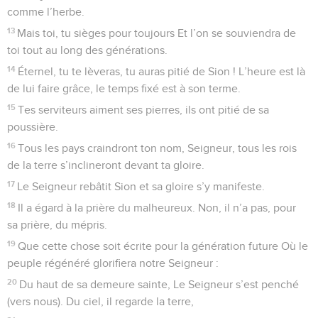
comme l’herbe.
13
Mais toi, tu sièges pour toujours Et l’on se souviendra de
toi tout au long des générations.
14
Éternel, tu te lèveras, tu auras pitié de Sion ! L’heure est là
de lui faire grâce, le temps fixé est à son terme.
15
Tes serviteurs aiment ses pierres, ils ont pitié de sa
poussière.
16
Tous les pays craindront ton nom, Seigneur, tous les rois
de la terre s’inclineront devant ta gloire.
17
Le Seigneur rebâtit Sion et sa gloire s’y manifeste.
18
Il a égard à la prière du malheureux. Non, il n’a pas, pour
sa prière, du mépris.
19
Que cette chose soit écrite pour la génération future Où le
peuple régénéré glorifiera notre Seigneur :
20
Du haut de sa demeure sainte, Le Seigneur s’est penché
(vers nous). Du ciel, il regarde la terre,