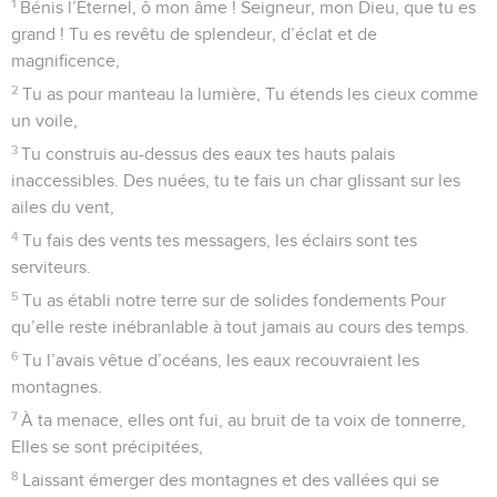
1
Bénis l’Éternel, ô mon âme ! Seigneur, mon Dieu, que tu es
grand ! Tu es revêtu de splendeur, d’éclat et de
magnificence,
2
Tu as pour manteau la lumière, Tu étends les cieux comme
un voile,
3
Tu construis au-dessus des eaux tes hauts palais
inaccessibles. Des nuées, tu te fais un char glissant sur les
ailes du vent,
4
Tu fais des vents tes messagers, les éclairs sont tes
serviteurs.
5
Tu as établi notre terre sur de solides fondements Pour
qu’elle reste inébranlable à tout jamais au cours des temps.
6
Tu l’avais vêtue d’océans, les eaux recouvraient les
montagnes.
7
À ta menace, elles ont fui, au bruit de ta voix de tonnerre,
Elles se sont précipitées,
8
Laissant émerger des montagnes et des vallées qui se