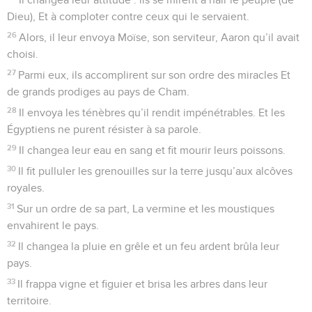
Dieu), Et à comploter contre ceux qui le servaient.
26
Alors, il leur envoya Moïse, son serviteur, Aaron qu’il avait
choisi.
27
Parmi eux, ils accomplirent sur son ordre des miracles Et
de grands prodiges au pays de Cham.
28
Il envoya les ténèbres qu’il rendit impénétrables. Et les
Égyptiens ne purent résister à sa parole.
29
Il changea leur eau en sang et fit mourir leurs poissons.
30
Il fit pulluler les grenouilles sur la terre jusqu’aux alcôves
royales.
31
Sur un ordre de sa part, La vermine et les moustiques
envahirent le pays.
32
Il changea la pluie en grêle et un feu ardent brûla leur
pays.
33
Il frappa vigne et figuier et brisa les arbres dans leur
territoire.