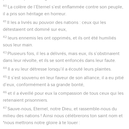
40
La colère de l’Eternel s’est enflammée contre son peuple,
il a pris son héritage en horreur.
41
Il les a livrés au pouvoir des nations : ceux qui les
détestaient ont dominé sur eux,
42
leurs ennemis les ont opprimés, et ils ont été humiliés
sous leur main.
43
Plusieurs fois, il les a délivrés, mais eux, ils s’obstinaient
dans leur révolte, et ils se sont enfoncés dans leur faute.
44
Il a vu leur détresse lorsqu’il a écouté leurs plaintes.
45
Il s’est souvenu en leur faveur de son alliance, il a eu pitié
d’eux, conformément à sa grande bonté,
46
et il a éveillé pour eux la compassion de tous ceux qui les
retenaient prisonniers.
47
Sauve-nous, Eternel, notre Dieu, et rassemble-nous du
milieu des nations ! Ainsi nous célébrerons ton saint nom et
*nous mettrons notre gloire à te louer :