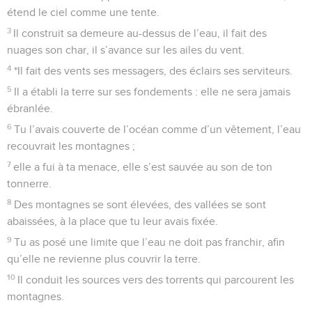
étend le ciel comme une tente.
3
Il construit sa demeure au-dessus de l’eau, il fait des
nuages son char, il s’avance sur les ailes du vent.
4
*Il fait des vents ses messagers, des éclairs ses serviteurs.
5
Il a établi la terre sur ses fondements : elle ne sera jamais
ébranlée.
6
Tu l’avais couverte de l’océan comme d’un vêtement, l’eau
recouvrait les montagnes ;
7
elle a fui à ta menace, elle s’est sauvée au son de ton
tonnerre.
8
Des montagnes se sont élevées, des vallées se sont
abaissées, à la place que tu leur avais fixée.
9
Tu as posé une limite que l’eau ne doit pas franchir, afin
qu’elle ne revienne plus couvrir la terre.
10
Il conduit les sources vers des torrents qui parcourent les
montagnes.