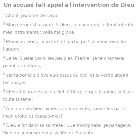
Un accusé fait appel à l'intervention de Dieu
1
Chant, psaume de David.
2
Mon cœur est rassuré, ô Dieu ; je chanterai, je ferai retentir
mes instruments : voilà ma gloire !
3
Réveillez-vous, mon luth et ma harpe ! Je veux réveiller
l’aurore.
4
Je te louerai parmi les peuples, Eternel, je te chanterai
parmi les nations,
5
car ta bonté s’élève au-dessus du ciel, et ta vérité atteint
les nuages.
6
Elève-toi au-dessus du ciel, ô Dieu, et que ta gloire soit sur
toute la terre !
7
Afin que tes bien-aimés soient délivrés, sauve-les par ta
main droite et exauce-moi !
8
Dieu a dit dans sa sainteté : « Je triompherai, je partagerai
Sichem, je mesurerai la vallée de Succoth.