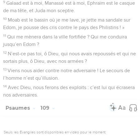
9
Galaad est à moi, Manassé est à moi, Ephraïm est le casque
de ma tête, et Juda mon sceptre.
10
Moab est le bassin où je me lave, je jette ma sandale sur
Edom, je pousse des cris contre le pays des Philistins ! »
11
Qui me mènera dans la ville fortifiée ? Qui me conduira
jusqu’en Edom ?
12
N’est-ce pas toi, ô Dieu, qui nous avais repoussés et qui ne
sortais plus, ô Dieu, avec nos armées ?
13
Viens nous aider contre notre adversaire ! Le secours de
l’homme n’est qu’illusion.
14
Avec Dieu, nous ferons des exploits : c’est lui qui écrasera
nos adversaires.
Psaumes
109
Seuls les Évangiles sont disponibles en vidéo pour le moment.