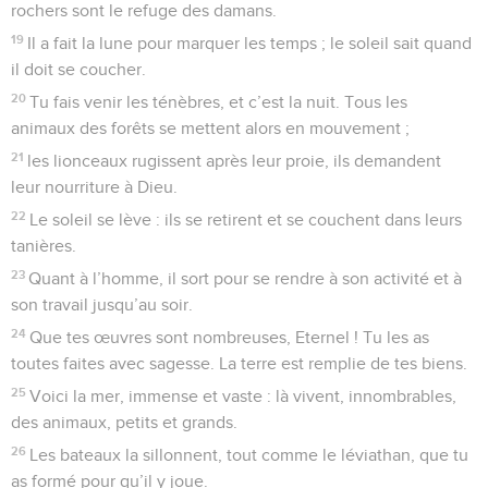
rochers sont le refuge des damans.
19
Il a fait la lune pour marquer les temps ; le soleil sait quand
il doit se coucher.
20
Tu fais venir les ténèbres, et c’est la nuit. Tous les
animaux des forêts se mettent alors en mouvement ;
21
les lionceaux rugissent après leur proie, ils demandent
leur nourriture à Dieu.
22
Le soleil se lève : ils se retirent et se couchent dans leurs
tanières.
23
Quant à l’homme, il sort pour se rendre à son activité et à
son travail jusqu’au soir.
24
Que tes œuvres sont nombreuses, Eternel ! Tu les as
toutes faites avec sagesse. La terre est remplie de tes biens.
25
Voici la mer, immense et vaste : là vivent, innombrables,
des animaux, petits et grands.
26
Les bateaux la sillonnent, tout comme le léviathan, que tu
as formé pour qu’il y joue.