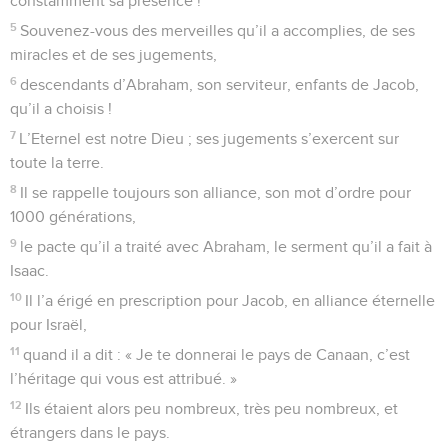
constamment sa présence !
5
Souvenez-vous des merveilles qu’il a accomplies, de ses
miracles et de ses jugements,
6
descendants d’Abraham, son serviteur, enfants de Jacob,
qu’il a choisis !
7
L’Eternel est notre Dieu ; ses jugements s’exercent sur
toute la terre.
8
Il se rappelle toujours son alliance, son mot d’ordre pour
1000 générations,
9
le pacte qu’il a traité avec Abraham, le serment qu’il a fait à
Isaac.
10
Il l’a érigé en prescription pour Jacob, en alliance éternelle
pour Israël,
11
quand il a dit : « Je te donnerai le pays de Canaan, c’est
l’héritage qui vous est attribué. »
12
Ils étaient alors peu nombreux, très peu nombreux, et
étrangers dans le pays.