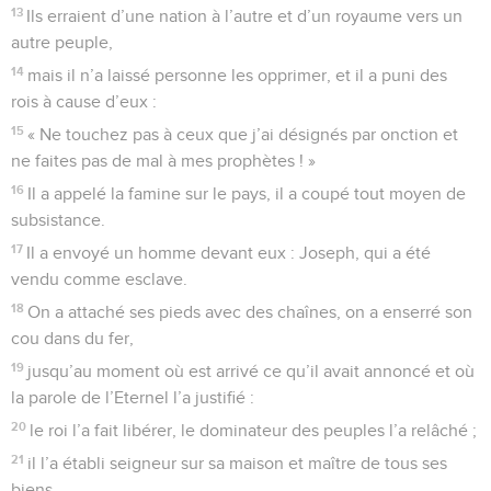
13
Ils erraient d’une nation à l’autre et d’un royaume vers un
autre peuple,
14
mais il n’a laissé personne les opprimer, et il a puni des
rois à cause d’eux :
15
« Ne touchez pas à ceux que j’ai désignés par onction et
ne faites pas de mal à mes prophètes ! »
16
Il a appelé la famine sur le pays, il a coupé tout moyen de
subsistance.
17
Il a envoyé un homme devant eux : Joseph, qui a été
vendu comme esclave.
18
On a attaché ses pieds avec des chaînes, on a enserré son
cou dans du fer,
19
jusqu’au moment où est arrivé ce qu’il avait annoncé et où
la parole de l’Eternel l’a justifié :
20
le roi l’a fait libérer, le dominateur des peuples l’a relâché ;
21
il l’a établi seigneur sur sa maison et maître de tous ses
biens,