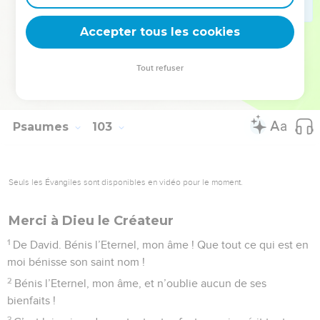
vieilliront tous comme un vêtement ; tu les remplaceras
comme un habit, et ils céderont la place,
Accepter tous les cookies
28
mais toi, tu es toujours le même et ton existence n’aura
pas de fin.
Tout refuser
29
Les fils de tes serviteurs pourront s’établir et leur
descendance s’affermira devant toi.
Psaumes
103
Seuls les Évangiles sont disponibles en vidéo pour le moment.
Merci à Dieu le Créateur
1
De David. Bénis l’Eternel, mon âme ! Que tout ce qui est en
moi bénisse son saint nom !
2
Bénis l’Eternel, mon âme, et n’oublie aucun de ses
bienfaits !
3