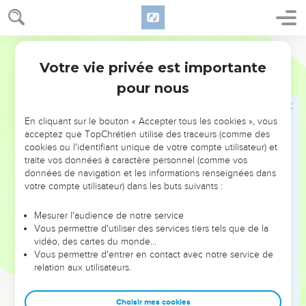
19
Que cela soit écrit pour la génération future, et que le
peuple ainsi créé célèbre l’Eternel,
Segond 21
20
car il regarde du haut de sa demeure sainte. Du haut du
Votre vie privée est importante
ciel, l’Eternel observe la terre
Psaumes
102
pour nous
21
pour écouter les gémissements des prisonniers, pour
délivrer ceux qui sont destinés à la mort.
En cliquant sur le bouton « Accepter tous les cookies », vous
22
Alors on proclamera dans Sion le nom de l’Eternel, et ses
acceptez que TopChrétien utilise des traceurs (comme des
louanges dans Jérusalem,
cookies ou l'identifiant unique de votre compte utilisateur) et
23
traite vos données à caractère personnel (comme vos
quand tous les peuples et tous les royaumes se
données de navigation et les informations renseignées dans
rassembleront pour servir l’Eternel.
votre compte utilisateur) dans les buts suivants :
24
Il a brisé ma force en chemin, il a abrégé mes jours.
Mesurer l'audience de notre service
25
Je dis : « Mon Dieu, ne m’enlève pas au milieu de ma vie,
Vous permettre d'utiliser des services tiers tels que de la
toi dont l’existence traverse les générations ! »
vidéo, des cartes du monde…
26
Vous permettre d'entrer en contact avec notre service de
*Autrefois tu as fondé la terre, et le ciel est l’œuvre de tes
relation aux utilisateurs.
mains.
27
Eux, ils disparaîtront, tandis que toi, tu restes là. Ils
Choisir mes cookies