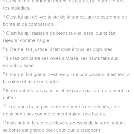
C’est lui qui pardonne toutes tes fautes, qui guérit toutes
tes maladies.
4
C’est lui qui délivre ta vie de la tombe, qui te couronne de
bonté et de compassion.
5
C’est lui qui rassasie de biens ta vieillesse, qui te fait
rajeunir comme l’aigle.
6
L’Eternel fait justice, il fait droit à tous les opprimés.
7
Il a fait connaître ses voies à Moïse, ses hauts faits aux
enfants d’Israël.
8
L’Eternel fait grâce, il est rempli de compassion, il est lent à
la colère et riche en bonté.
9
Il ne conteste pas sans fin, il ne garde pas éternellement sa
colère.
10
Il ne nous traite pas conformément à nos péchés, il ne
nous punit pas comme le mériteraient nos fautes,
11
mais autant le ciel est élevé au-dessus de la terre, autant
sa bonté est grande pour ceux qui le craignent ;