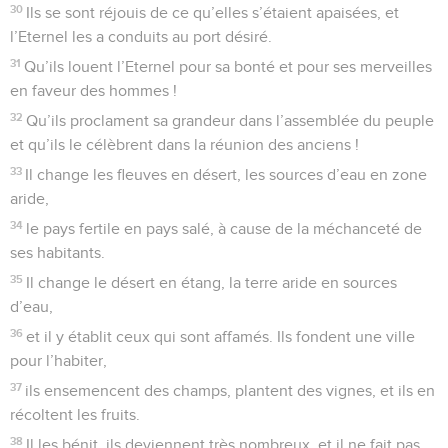
30
Ils se sont réjouis de ce qu’elles s’étaient apaisées, et
l’Eternel les a conduits au port désiré.
31
Qu’ils louent l’Eternel pour sa bonté et pour ses merveilles
en faveur des hommes !
32
Qu’ils proclament sa grandeur dans l’assemblée du peuple
et qu’ils le célèbrent dans la réunion des anciens !
33
Il change les fleuves en désert, les sources d’eau en zone
aride,
34
le pays fertile en pays salé, à cause de la méchanceté de
ses habitants.
35
Il change le désert en étang, la terre aride en sources
d’eau,
36
et il y établit ceux qui sont affamés. Ils fondent une ville
pour l’habiter,
37
ils ensemencent des champs, plantent des vignes, et ils en
récoltent les fruits.
38
Il les bénit, ils deviennent très nombreux, et il ne fait pas