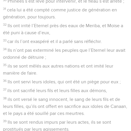
Phinées s’est levé pour intervenir, et le fléau s’est arrêté ;
31
cela lui a été compté comme justice de génération en
génération, pour toujours.
32
Ils ont irrité l’Eternel près des eaux de Meriba, et Moïse a
été puni à cause d’eux,
33
car ils l’ont exaspéré et il a parlé sans réfléchir.
34
Ils n’ont pas exterminé les peuples que l’Eternel leur avait
ordonné de détruire ;
35
ils se sont mêlés aux autres nations et ont imité leur
manière de faire.
36
Ils ont servi leurs idoles, qui ont été un piège pour eux ;
37
ils ont sacrifié leurs fils et leurs filles aux démons,
38
ils ont versé le sang innocent, le sang de leurs fils et de
leurs filles, qu’ils ont offert en sacrifice aux idoles de Canaan,
et le pays a été souillé par ces meurtres.
39
Ils se sont rendus impurs par leurs actes, ils se sont
prostitués par leurs agissements.