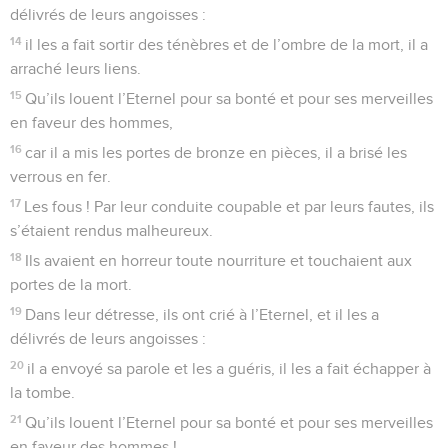
délivrés de leurs angoisses :
14
il les a fait sortir des ténèbres et de l’ombre de la mort, il a
arraché leurs liens.
15
Qu’ils louent l’Eternel pour sa bonté et pour ses merveilles
en faveur des hommes,
16
car il a mis les portes de bronze en pièces, il a brisé les
verrous en fer.
17
Les fous ! Par leur conduite coupable et par leurs fautes, ils
s’étaient rendus malheureux.
18
Ils avaient en horreur toute nourriture et touchaient aux
portes de la mort.
19
Dans leur détresse, ils ont crié à l’Eternel, et il les a
délivrés de leurs angoisses :
20
il a envoyé sa parole et les a guéris, il les a fait échapper à
la tombe.
21
Qu’ils louent l’Eternel pour sa bonté et pour ses merveilles
en faveur des hommes !