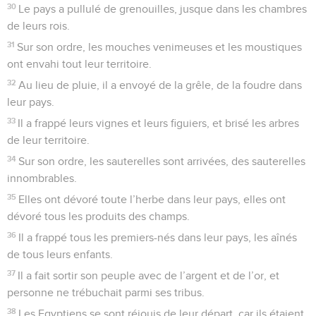
30
Le pays a pullulé de grenouilles, jusque dans les chambres
de leurs rois.
31
Sur son ordre, les mouches venimeuses et les moustiques
ont envahi tout leur territoire.
32
Au lieu de pluie, il a envoyé de la grêle, de la foudre dans
leur pays.
33
Il a frappé leurs vignes et leurs figuiers, et brisé les arbres
de leur territoire.
34
Sur son ordre, les sauterelles sont arrivées, des sauterelles
innombrables.
35
Elles ont dévoré toute l’herbe dans leur pays, elles ont
dévoré tous les produits des champs.
36
Il a frappé tous les premiers-nés dans leur pays, les aînés
de tous leurs enfants.
37
Il a fait sortir son peuple avec de l’argent et de l’or, et
personne ne trébuchait parmi ses tribus.
38
Les Egyptiens se sont réjouis de leur départ, car ils étaient