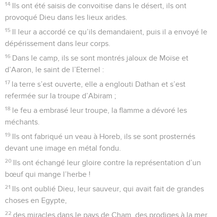
14
Ils ont été saisis de convoitise dans le désert, ils ont
provoqué Dieu dans les lieux arides.
15
Il leur a accordé ce qu’ils demandaient, puis il a envoyé le
dépérissement dans leur corps.
16
Dans le camp, ils se sont montrés jaloux de Moïse et
d’Aaron, le saint de l’Eternel :
17
la terre s’est ouverte, elle a englouti Dathan et s’est
refermée sur la troupe d’Abiram ;
18
le feu a embrasé leur troupe, la flamme a dévoré les
méchants.
19
Ils ont fabriqué un veau à Horeb, ils se sont prosternés
devant une image en métal fondu.
20
Ils ont échangé leur gloire contre la représentation d’un
bœuf qui mange l’herbe !
21
Ils ont oublié Dieu, leur sauveur, qui avait fait de grandes
choses en Egypte,
22
des miracles dans le pays de Cham, des prodiges à la mer