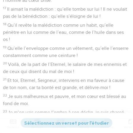
l’homme au cœur brisé.
17
Il aimait la malédiction : qu’elle tombe sur lui ! Il ne voulait
pas de la bénédiction : qu’elle s’éloigne de lui !
18
Qu’il revête la malédiction comme un habit, qu’elle
pénètre en lui comme de l’eau, comme de l’huile dans ses
os !
19
Qu’elle l’enveloppe comme un vêtement, qu’elle l’enserre
constamment comme une ceinture !
20
Voilà, de la part de l’Eternel, le salaire de mes ennemis et
de ceux qui disent du mal de moi !
21
Et toi, Eternel, Seigneur, interviens en ma faveur à cause
de ton nom, car ta bonté est grande, et délivre-moi !
22
Je suis malheureux et pauvre, et mon cœur est blessé au
fond de moi.
23
Je m’en vais comme l’ombre à son déclin, je suis chassé
comme la sauterelle.
Contenus
Versions
Commentaires
Strong
Dictionnaire
24
Mes genoux sont affaiblis par le jeûne, mon corps est