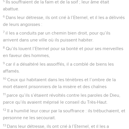
5
Ils souffraient de la faim et de la soif ; leur âme était
abattue.
6
Dans leur détresse, ils ont crié à l’Eternel, et il les a délivrés
de leurs angoisses :
7
il les a conduits par un chemin bien droit, pour qu’ils
arrivent dans une ville où ils puissent habiter.
8
Qu’ils louent l’Eternel pour sa bonté et pour ses merveilles
en faveur des hommes,
9
car il a désaltéré les assoiffés, il a comblé de biens les
affamés.
10
Ceux qui habitaient dans les ténèbres et l’ombre de la
mort étaient prisonniers de la misère et des chaînes
11
parce qu’ils s’étaient révoltés contre les paroles de Dieu,
parce qu’ils avaient méprisé le conseil du Très-Haut.
12
Il a humilié leur cœur par la souffrance : ils trébuchaient, et
personne ne les secourait.
13
Dans leur détresse, ils ont crié à l’Eternel, et il les a