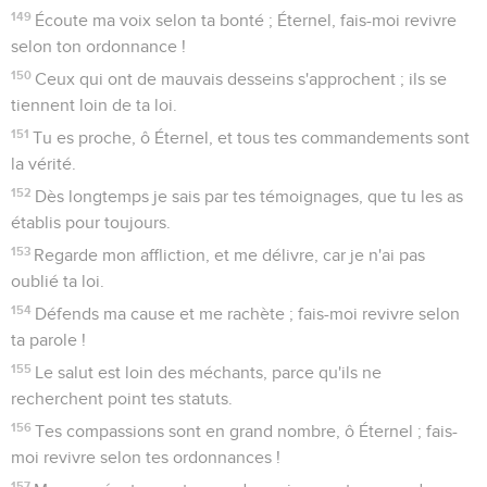
149
Écoute ma voix selon ta bonté ; Éternel, fais-moi revivre
selon ton ordonnance !
150
Ceux qui ont de mauvais desseins s'approchent ; ils se
tiennent loin de ta loi.
151
Tu es proche, ô Éternel, et tous tes commandements sont
la vérité.
152
Dès longtemps je sais par tes témoignages, que tu les as
établis pour toujours.
153
Regarde mon affliction, et me délivre, car je n'ai pas
oublié ta loi.
154
Défends ma cause et me rachète ; fais-moi revivre selon
ta parole !
155
Le salut est loin des méchants, parce qu'ils ne
recherchent point tes statuts.
156
Tes compassions sont en grand nombre, ô Éternel ; fais-
moi revivre selon tes ordonnances !
157