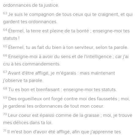
ordonnances de ta justice.
63
Je suis le compagnon de tous ceux qui te craignent, et qui
gardent tes ordonnances.
64
Éternel, la terre est pleine de ta bonté ; enseigne-moi tes
statuts !
65
Éternel, tu as fait du bien à ton serviteur, selon ta parole.
66
Enseigne-moi à avoir du sens et de l'intelligence ; car j'ai
cru à tes commandements.
67
Avant d'être affligé, je m'égarais : mais maintenant
j'observe ta parole.
68
Tu es bon et bienfaisant : enseigne-moi tes statuts.
69
Des orgueilleux ont forgé contre moi des faussetés ; moi,
je garderai tes ordonnances de tout mon coeur.
70
Leur coeur est épaissi comme de la graisse ; moi, je trouve
mes délices dans ta loi.
71
Il m'est bon d'avoir été affligé, afin que j'apprenne tes