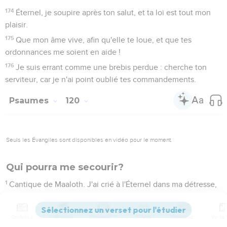
174
Éternel, je soupire après ton salut, et ta loi est tout mon
plaisir.
175
Que mon âme vive, afin qu'elle te loue, et que tes
ordonnances me soient en aide !
176
Je suis errant comme une brebis perdue : cherche ton
serviteur, car je n'ai point oublié tes commandements.
Psaumes
120
Seuls les Évangiles sont disponibles en vidéo pour le moment.
Qui pourra me secourir?
1
Cantique de Maaloth. J'ai crié à l'Éternel dans ma détresse,
et il m'a exaucé.
2
Éternel, délivre mon âme des lèvres menteuses, de la
Contenus
Versions
Commentaires
Strong
Dictionnaire
langue qui trompe !