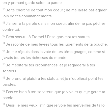
en y prenant garde selon ta parole.
10
Je te cherche de tout mon coeur ; ne me laisse pas égarer
loin de tes commandements !
11
J'ai serré ta parole dans mon coeur, afin de ne pas pécher
contre toi.
12
Béni sois-tu, ô Éternel ! Enseigne-moi tes statuts.
13
Je raconte de mes lèvres tous les jugements de ta bouche.
14
Je me réjouis dans la voie de tes témoignages, comme si
j'avais toutes les richesses du monde.
15
Je méditerai tes ordonnances, et je regarderai à tes
sentiers.
16
Je prendrai plaisir à tes statuts, et je n'oublierai point tes
paroles.
17
Fais ce bien à ton serviteur, que je vive et que je garde ta
parole.
18
Dessille mes yeux, afin que je voie les merveilles de ta loi.