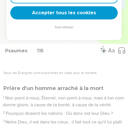
Vous, montagnes, pour bondir comme des béliers, et vous,
collines, comme des agneaux ?
Accepter tous les cookies
7
Terre, tremble devant la face du Seigneur, devant la face
du Dieu de Jacob,
Tout refuser
8
Qui change le rocher en étang, la pierre dure en sources
d'eaux.
Psaumes
115
Seuls les Évangiles sont disponibles en vidéo pour le moment.
Prière d'un homme arraché à la mort
1
Non point à nous, Éternel, non point à nous, mais à ton nom
donne gloire, à cause de ta bonté, à cause de ta vérité.
2
Pourquoi diraient les nations : Où donc est leur Dieu ?
3
Notre Dieu, il est dans les cieux ; il fait tout ce qu'il lui plaît.