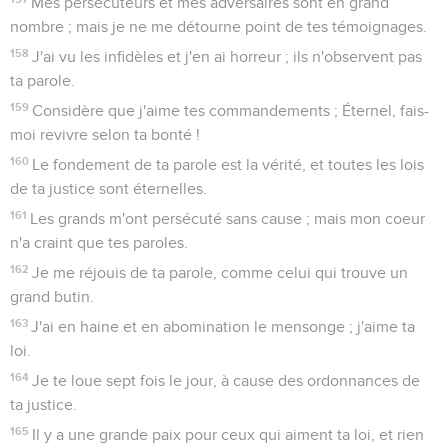
Mes persécuteurs et mes adversaires sont en grand
nombre ; mais je ne me détourne point de tes témoignages.
158
J'ai vu les infidèles et j'en ai horreur ; ils n'observent pas
ta parole.
159
Considère que j'aime tes commandements ; Éternel, fais-
moi revivre selon ta bonté !
160
Le fondement de ta parole est la vérité, et toutes les lois
de ta justice sont éternelles.
161
Les grands m'ont persécuté sans cause ; mais mon coeur
n'a craint que tes paroles.
162
Je me réjouis de ta parole, comme celui qui trouve un
grand butin.
163
J'ai en haine et en abomination le mensonge ; j'aime ta
loi.
164
Je te loue sept fois le jour, à cause des ordonnances de
ta justice.
165
Il y a une grande paix pour ceux qui aiment ta loi, et rien