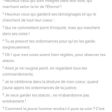
Heureux ceux qui sont intègres dans leur voie, qui
marchent selon la loi de l'Éternel !
2
Heureux ceux qui gardent ses témoignages et qui le
cherchent de tout leur coeur ;
3
Qui ne commettent point d'iniquité, mais qui marchent
dans ses voies !
4
Tu as prescrit tes ordonnances pour qu'on les garde
soigneusement.
5
Oh ! que mes voies soient bien réglées, pour observer tes
statuts.
6
Alors je ne rougirai point, en regardant tous tes
commandements.
7
Je te célébrerai dans la droiture de mon coeur, quand
j'aurai appris les ordonnances de ta justice.
8
Je veux garder tes statuts ; ne m'abandonne pas
entièrement !
9
Comment le jeune homme rendra-t-il pure sa voie ? C'est