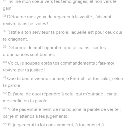
36
Incline mon coeur vers tes témoignages, et non vers le
gain.
37
Détourne mes yeux de regarder à la vanité ; fais-moi
revivre dans tes voies !
38
Ratifie à ton serviteur ta parole, laquelle est pour ceux qui
te craignent.
39
Détourne de moi l'opprobre que je crains ; car tes
ordonnances sont bonnes.
40
Voici, je soupire après tes commandements ; fais-moi
revivre par ta justice !
41
Que ta bonté vienne sur moi, ô Éternel ! et ton salut, selon
ta parole !
42
Et j'aurai de quoi répondre à celui qui m'outrage ; car je
me confie en ta parole.
43
N'ôte pas entièrement de ma bouche la parole de vérité ;
car je m'attends à tes jugements ;
44
Et je garderai ta loi constamment, à toujours et à