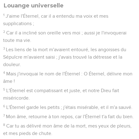
Louange universelle
1
J'aime l'Éternel, car il a entendu ma voix et mes
supplications ;
2
Car il a incliné son oreille vers moi ; aussi je l'invoquerai
toute ma vie.
3
Les liens de la mort m'avaient entouré, les angoisses du
Sépulcre m'avaient saisi ; j'avais trouvé la détresse et la
douleur.
4
Mais j'invoquai le nom de l'Éternel : O Éternel, délivre mon
âme !
5
L'Éternel est compatissant et juste, et notre Dieu fait
miséricorde.
6
L'Éternel garde les petits ; j'étais misérable, et il m'a sauvé.
7
Mon âme, retourne à ton repos, car l'Éternel t'a fait du bien.
8
Car tu as délivré mon âme de la mort, mes yeux de pleurs,
et mes pieds de chute.