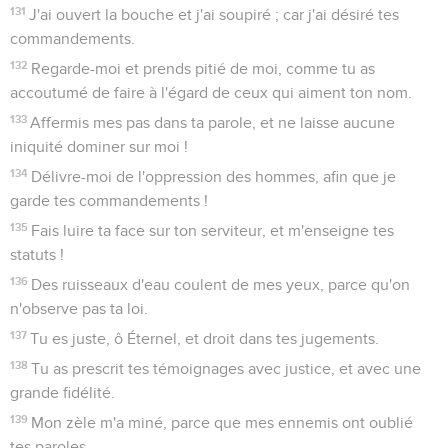
131
J'ai ouvert la bouche et j'ai soupiré ; car j'ai désiré tes
commandements.
132
Regarde-moi et prends pitié de moi, comme tu as
accoutumé de faire à l'égard de ceux qui aiment ton nom.
133
Affermis mes pas dans ta parole, et ne laisse aucune
iniquité dominer sur moi !
134
Délivre-moi de l'oppression des hommes, afin que je
garde tes commandements !
135
Fais luire ta face sur ton serviteur, et m'enseigne tes
statuts !
136
Des ruisseaux d'eau coulent de mes yeux, parce qu'on
n'observe pas ta loi.
137
Tu es juste, ô Éternel, et droit dans tes jugements.
138
Tu as prescrit tes témoignages avec justice, et avec une
grande fidélité.
139
Mon zèle m'a miné, parce que mes ennemis ont oublié
tes paroles.