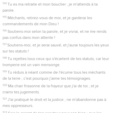
114
Tu es ma retraite et mon bouclier ; je m'attends à ta
parole.
115
Méchants, retirez-vous de moi, et je garderai les
commandements de mon Dieu !
116
Soutiens-moi selon ta parole, et je vivrai, et ne me rends
pas confus dans mon attente !
117
Soutiens-moi, et je serai sauvé, et j'aurai toujours les yeux
sur tes statuts !
118
Tu rejettes tous ceux qui s'écartent de tes statuts, car leur
tromperie est un vain mensonge.
119
Tu réduis à néant comme de l'écume tous les méchants
de la terre ; c'est pourquoi j'aime tes témoignages.
120
Ma chair frissonne de la frayeur que j'ai de toi ; et je
crains tes jugements.
121
J'ai pratiqué le droit et la justice ; ne m'abandonne pas à
mes oppresseurs.
122