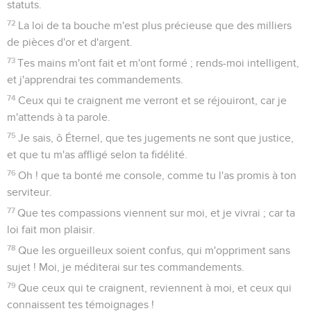
statuts.
72
La loi de ta bouche m'est plus précieuse que des milliers
de pièces d'or et d'argent.
73
Tes mains m'ont fait et m'ont formé ; rends-moi intelligent,
et j'apprendrai tes commandements.
74
Ceux qui te craignent me verront et se réjouiront, car je
m'attends à ta parole.
75
Je sais, ô Éternel, que tes jugements ne sont que justice,
et que tu m'as affligé selon ta fidélité.
76
Oh ! que ta bonté me console, comme tu l'as promis à ton
serviteur.
77
Que tes compassions viennent sur moi, et je vivrai ; car ta
loi fait mon plaisir.
78
Que les orgueilleux soient confus, qui m'oppriment sans
sujet ! Moi, je méditerai sur tes commandements.
79
Que ceux qui te craignent, reviennent à moi, et ceux qui
connaissent tes témoignages !