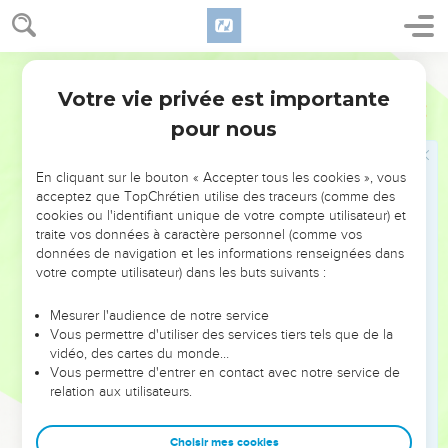
de plusieurs enfants et joyeuse. Louez l'Éternel !
Ostervald
Votre vie privée est importante
Psaumes
114
pour nous
Seuls les Évangiles sont disponibles en vidéo pour le moment.
En cliquant sur le bouton « Accepter tous les cookies », vous
A Dieu seul la gloire!
acceptez que TopChrétien utilise des traceurs (comme des
cookies ou l'identifiant unique de votre compte utilisateur) et
1
Quand Israël sortit d'Égypte, et la maison de Jacob de chez
traite vos données à caractère personnel (comme vos
le peuple barbare,
données de navigation et les informations renseignées dans
votre compte utilisateur) dans les buts suivants :
2
Juda fut le sanctuaire de Dieu, Israël devint son empire.
3
La mer le vit et s'enfuit ; le Jourdain retourna en arrière.
Mesurer l'audience de notre service
Vous permettre d'utiliser des services tiers tels que de la
4
Les montagnes bondirent comme des béliers, et les
vidéo, des cartes du monde…
collines comme des agneaux.
Vous permettre d'entrer en contact avec notre service de
relation aux utilisateurs.
5
Qu'avais-tu, ô mer, pour t'enfuir ? Et toi, Jourdain, pour
retourner en arrière ?
Choisir mes cookies
6