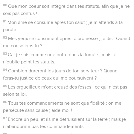
80
Que mon coeur soit intègre dans tes statuts, afin que je ne
sois pas confus !
81
Mon âme se consume après ton salut ; je m'attends à ta
parole.
82
Mes yeux se consument après ta promesse ; je dis : Quand
me consoleras-tu ?
83
Car je suis comme une outre dans la fumée ; mais je
n'oublie point tes statuts.
84
Combien dureront les jours de ton serviteur ? Quand
feras-tu justice de ceux qui me poursuivent ?
85
Les orgueilleux m'ont creusé des fosses ; ce qui n'est pas
selon ta loi.
86
Tous tes commandements ne sont que fidélité ; on me
persécute sans cause ; aide-moi !
87
Encore un peu, et ils me détruisaient sur la terre ; mais je
n'abandonne pas tes commandements.