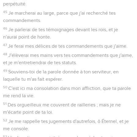
perpétuité.
45
Je marcherai au large, parce que j'ai recherché tes
commandements.
46
Je parlerai de tes témoignages devant les rois, et je
n'aurai point de honte.
47
Je ferai mes délices de tes commandements que j'aime.
48
J'élèverai mes mains vers tes commandements que j'aime,
et je m'entretiendrai de tes statuts.
49
Souviens-toi de la parole donnée à ton serviteur, en
laquelle tu m'as fait espérer.
50
C'est ici ma consolation dans mon affliction, que ta parole
me rend la vie.
51
Des orgueilleux me couvrent de railleries ; mais je ne
m'écarte point de ta loi.
52
Je me rappelle tes jugements d'autrefois, ô Éternel, et je
me console.
53