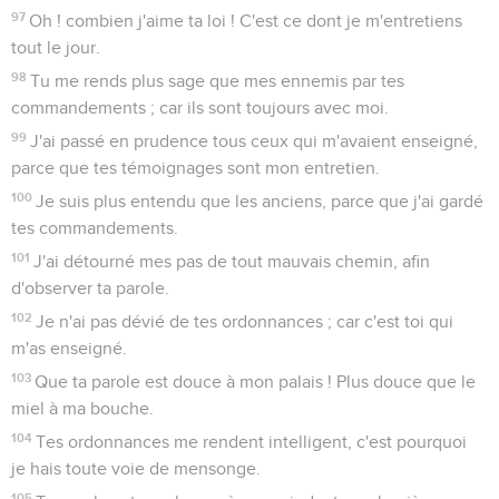
97
Oh ! combien j'aime ta loi ! C'est ce dont je m'entretiens
tout le jour.
98
Tu me rends plus sage que mes ennemis par tes
commandements ; car ils sont toujours avec moi.
99
J'ai passé en prudence tous ceux qui m'avaient enseigné,
parce que tes témoignages sont mon entretien.
100
Je suis plus entendu que les anciens, parce que j'ai gardé
tes commandements.
101
J'ai détourné mes pas de tout mauvais chemin, afin
d'observer ta parole.
102
Je n'ai pas dévié de tes ordonnances ; car c'est toi qui
m'as enseigné.
103
Que ta parole est douce à mon palais ! Plus douce que le
miel à ma bouche.
104
Tes ordonnances me rendent intelligent, c'est pourquoi
je hais toute voie de mensonge.
105