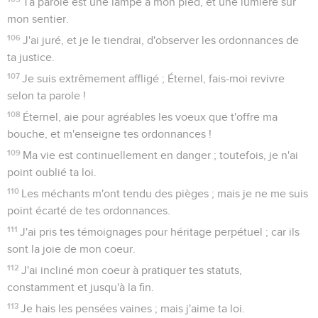
Ta parole est une lampe à mon pied, et une lumière sur
mon sentier.
106
J'ai juré, et je le tiendrai, d'observer les ordonnances de
ta justice.
107
Je suis extrêmement affligé ; Éternel, fais-moi revivre
selon ta parole !
108
Éternel, aie pour agréables les voeux que t'offre ma
bouche, et m'enseigne tes ordonnances !
109
Ma vie est continuellement en danger ; toutefois, je n'ai
point oublié ta loi.
110
Les méchants m'ont tendu des pièges ; mais je ne me suis
point écarté de tes ordonnances.
111
J'ai pris tes témoignages pour héritage perpétuel ; car ils
sont la joie de mon coeur.
112
J'ai incliné mon coeur à pratiquer tes statuts,
constamment et jusqu'à la fin.
113
Je hais les pensées vaines ; mais j'aime ta loi.