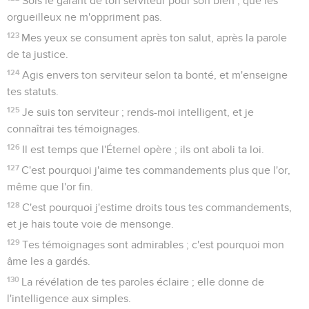
Sois le garant de ton serviteur pour son bien ; que les
orgueilleux ne m'oppriment pas.
123
Mes yeux se consument après ton salut, après la parole
de ta justice.
124
Agis envers ton serviteur selon ta bonté, et m'enseigne
tes statuts.
125
Je suis ton serviteur ; rends-moi intelligent, et je
connaîtrai tes témoignages.
126
Il est temps que l'Éternel opère ; ils ont aboli ta loi.
127
C'est pourquoi j'aime tes commandements plus que l'or,
même que l'or fin.
128
C'est pourquoi j'estime droits tous tes commandements,
et je hais toute voie de mensonge.
129
Tes témoignages sont admirables ; c'est pourquoi mon
âme les a gardés.
130
La révélation de tes paroles éclaire ; elle donne de
l'intelligence aux simples.