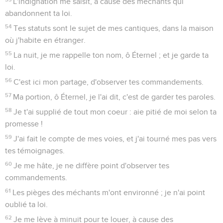
L'indignation me saisit, à cause des méchants qui
abandonnent ta loi.
54
Tes statuts sont le sujet de mes cantiques, dans la maison
où j'habite en étranger.
55
La nuit, je me rappelle ton nom, ô Éternel ; et je garde ta
loi.
56
C'est ici mon partage, d'observer tes commandements.
57
Ma portion, ô Éternel, je l'ai dit, c'est de garder tes paroles.
58
Je t'ai supplié de tout mon coeur : aie pitié de moi selon ta
promesse !
59
J'ai fait le compte de mes voies, et j'ai tourné mes pas vers
tes témoignages.
60
Je me hâte, je ne diffère point d'observer tes
commandements.
61
Les pièges des méchants m'ont environné ; je n'ai point
oublié ta loi.
62
Je me lève à minuit pour te louer, à cause des