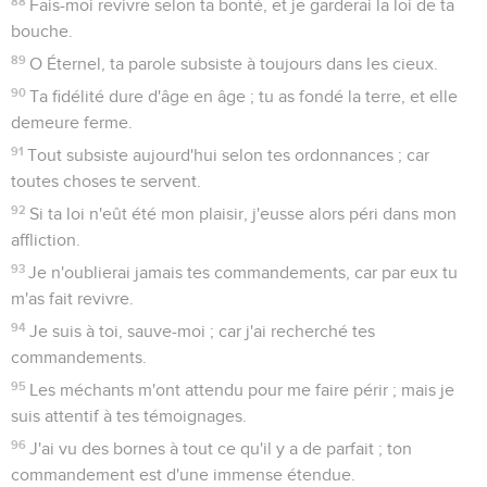
88
Fais-moi revivre selon ta bonté, et je garderai la loi de ta
bouche.
89
O Éternel, ta parole subsiste à toujours dans les cieux.
90
Ta fidélité dure d'âge en âge ; tu as fondé la terre, et elle
demeure ferme.
91
Tout subsiste aujourd'hui selon tes ordonnances ; car
toutes choses te servent.
92
Si ta loi n'eût été mon plaisir, j'eusse alors péri dans mon
affliction.
93
Je n'oublierai jamais tes commandements, car par eux tu
m'as fait revivre.
94
Je suis à toi, sauve-moi ; car j'ai recherché tes
commandements.
95
Les méchants m'ont attendu pour me faire périr ; mais je
suis attentif à tes témoignages.
96
J'ai vu des bornes à tout ce qu'il y a de parfait ; ton
commandement est d'une immense étendue.