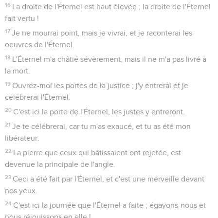
16
La droite de l'Éternel est haut élevée ; la droite de l'Éternel
fait vertu !
17
Je ne mourrai point, mais je vivrai, et je raconterai les
oeuvres de l'Éternel.
18
L'Éternel m'a châtié sévèrement, mais il ne m'a pas livré à
la mort.
19
Ouvrez-moi les portes de la justice ; j'y entrerai et je
célébrerai l'Éternel.
20
C'est ici la porte de l'Éternel, les justes y entreront.
21
Je te célébrerai, car tu m'as exaucé, et tu as été mon
libérateur.
22
La pierre que ceux qui bâtissaient ont rejetée, est
devenue la principale de l'angle.
23
Ceci a été fait par l'Éternel, et c'est une merveille devant
nos yeux.
24
C'est ici la journée que l'Éternel a faite ; égayons-nous et
nous réjouissons en elle !