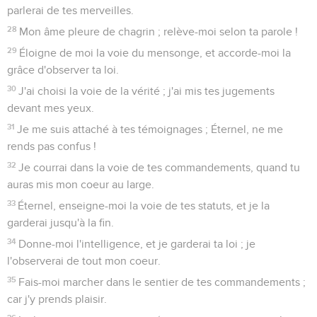
parlerai de tes merveilles.
28
Mon âme pleure de chagrin ; relève-moi selon ta parole !
29
Éloigne de moi la voie du mensonge, et accorde-moi la
grâce d'observer ta loi.
30
J'ai choisi la voie de la vérité ; j'ai mis tes jugements
devant mes yeux.
31
Je me suis attaché à tes témoignages ; Éternel, ne me
rends pas confus !
32
Je courrai dans la voie de tes commandements, quand tu
auras mis mon coeur au large.
33
Éternel, enseigne-moi la voie de tes statuts, et je la
garderai jusqu'à la fin.
34
Donne-moi l'intelligence, et je garderai ta loi ; je
l'observerai de tout mon coeur.
35
Fais-moi marcher dans le sentier de tes commandements ;
car j'y prends plaisir.