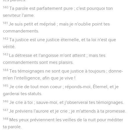
140
Ta parole est parfaitement pure ; c'est pourquoi ton
serviteur l'aime.
141
Je suis petit et méprisé ; mais je n'oublie point tes
commandements.
142
Ta justice est une justice éternelle, et ta loi n'est que
vérité.
143
La détresse et l'angoisse m'ont atteint ; mais tes
commandements sont mes plaisirs.
144
Tes témoignages ne sont que justice à toujours ; donne-
m'en l'intelligence, afin que je vive !
145
Je crie de tout mon coeur ; réponds-moi, Éternel, et je
garderai tes statuts.
146
Je crie à toi ; sauve-moi, et j'observerai tes témoignages.
147
Je préviens l'aurore et je crie ; je m'attends à ta promesse.
148
Mes yeux préviennent les veilles de la nuit pour méditer
ta parole.