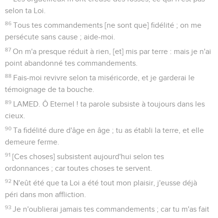
selon ta Loi.
86
Tous tes commandements [ne sont que] fidélité ; on me
persécute sans cause ; aide-moi.
87
On m'a presque réduit à rien, [et] mis par terre : mais je n'ai
point abandonné tes commandements.
88
Fais-moi revivre selon ta miséricorde, et je garderai le
témoignage de ta bouche.
89
LAMED. Ô Eternel ! ta parole subsiste à toujours dans les
cieux.
90
Ta fidélité dure d'âge en âge ; tu as établi la terre, et elle
demeure ferme.
91
[Ces choses] subsistent aujourd'hui selon tes
ordonnances ; car toutes choses te servent.
92
N'eût été que ta Loi a été tout mon plaisir, j'eusse déjà
péri dans mon affliction.
93
Je n'oublierai jamais tes commandements ; car tu m'as fait