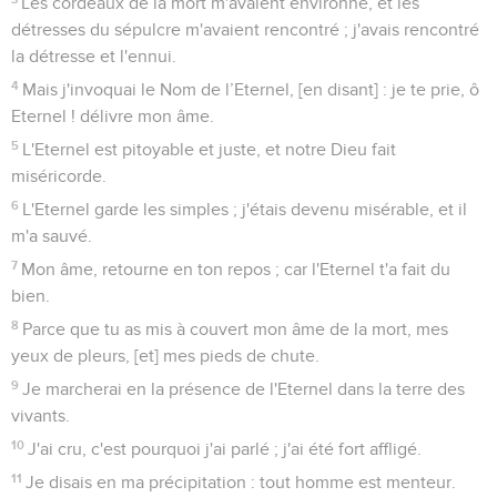
Les cordeaux de la mort m'avaient environné, et les
détresses du sépulcre m'avaient rencontré ; j'avais rencontré
la détresse et l'ennui.
4
Mais j'invoquai le Nom de l’Eternel, [en disant] : je te prie, ô
Eternel ! délivre mon âme.
5
L'Eternel est pitoyable et juste, et notre Dieu fait
miséricorde.
6
L'Eternel garde les simples ; j'étais devenu misérable, et il
m'a sauvé.
7
Mon âme, retourne en ton repos ; car l'Eternel t'a fait du
bien.
8
Parce que tu as mis à couvert mon âme de la mort, mes
yeux de pleurs, [et] mes pieds de chute.
9
Je marcherai en la présence de l'Eternel dans la terre des
vivants.
10
J'ai cru, c'est pourquoi j'ai parlé ; j'ai été fort affligé.
11
Je disais en ma précipitation : tout homme est menteur.