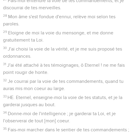
Fais-moi entendre la voie de tes commandements, et je
discourrai de tes merveilles.
28
Mon âme s'est fondue d'ennui, relève moi selon tes
paroles.
29
Eloigne de moi la voie du mensonge, et me donne
gratuitement ta Loi.
30
J'ai choisi la voie de la vérité, et je me suis proposé tes
ordonnances.
31
J'ai été attaché à tes témoignages, ô Eternel ! ne me fais
point rougir de honte.
32
Je courrai par la voie de tes commandements, quand tu
auras mis mon coeur au large.
33
HE. Eternel, enseigne-moi la voie de tes statuts, et je la
garderai jusques au bout.
34
Donne-moi de l'intelligence ; je garderai ta Loi, et je
l'observerai de tout [mon] coeur.
35
Fais-moi marcher dans le sentier de tes commandements ;