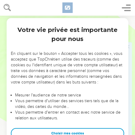
marchent point ; [et] ils ne rendent aucun son de leur gosier.
8
Que ceux qui les font, [et] tous ceux qui s'y confient, leur
Martin
soient faits semblables.
Votre vie privée est importante
9
Israël confie-toi en l'Eternel ; il est le secours et le bouclier
Psaumes
115
de ceux [qui se confient en lui].
pour nous
10
Maison d'Aaron, confiez-vous en l'Eternel ; il est leur aide
et leur bouclier.
En cliquant sur le bouton « Accepter tous les cookies », vous
acceptez que TopChrétien utilise des traceurs (comme des
11
Vous qui craignez l'Eternel, confiez-vous en l'Eternel ; il est
cookies ou l'identifiant unique de votre compte utilisateur) et
leur aide et leur bouclier.
traite vos données à caractère personnel (comme vos
données de navigation et les informations renseignées dans
12
L'Eternel s'est souvenu de nous, il bénira, il bénira la
votre compte utilisateur) dans les buts suivants :
maison d'Israël, il bénira la maison d'Aaron.
13
Il bénira ceux qui craignent l'Eternel, tant les petits que les
Mesurer l'audience de notre service
Vous permettre d'utiliser des services tiers tels que de la
grands.
vidéo, des cartes du monde…
14
L'Eternel ajoutera [bénédiction] sur vous, sur vous et sur
Vous permettre d'entrer en contact avec notre service de
vos enfants.
relation aux utilisateurs.
15
Vous êtes bénis de l'Eternel, qui a fait les cieux et la terre.
Choisir mes cookies
16