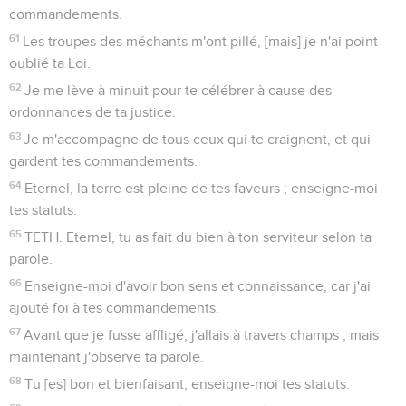
commandements.
61
Les troupes des méchants m'ont pillé, [mais] je n'ai point
oublié ta Loi.
62
Je me lève à minuit pour te célébrer à cause des
ordonnances de ta justice.
63
Je m'accompagne de tous ceux qui te craignent, et qui
gardent tes commandements.
64
Eternel, la terre est pleine de tes faveurs ; enseigne-moi
tes statuts.
65
TETH. Eternel, tu as fait du bien à ton serviteur selon ta
parole.
66
Enseigne-moi d'avoir bon sens et connaissance, car j'ai
ajouté foi à tes commandements.
67
Avant que je fusse affligé, j'allais à travers champs ; mais
maintenant j'observe ta parole.
68
Tu [es] bon et bienfaisant, enseigne-moi tes statuts.