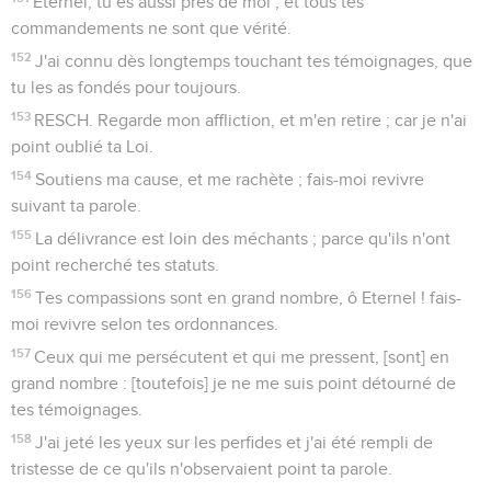
Eternel, tu es aussi près de moi ; et tous tes
commandements ne sont que vérité.
152
J'ai connu dès longtemps touchant tes témoignages, que
tu les as fondés pour toujours.
153
RESCH. Regarde mon affliction, et m'en retire ; car je n'ai
point oublié ta Loi.
154
Soutiens ma cause, et me rachète ; fais-moi revivre
suivant ta parole.
155
La délivrance est loin des méchants ; parce qu'ils n'ont
point recherché tes statuts.
156
Tes compassions sont en grand nombre, ô Eternel ! fais-
moi revivre selon tes ordonnances.
157
Ceux qui me persécutent et qui me pressent, [sont] en
grand nombre : [toutefois] je ne me suis point détourné de
tes témoignages.
158
J'ai jeté les yeux sur les perfides et j'ai été rempli de
tristesse de ce qu'ils n'observaient point ta parole.