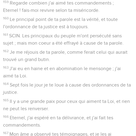
159
Regarde combien j'ai aimé tes commandements ;
Eternel ! fais-moi revivre selon ta miséricorde.
160
Le principal point de ta parole est la vérité, et toute
l'ordonnance de ta justice est à toujours.
161
SCIN. Les principaux du peuple m'ont persécuté sans
sujet ; mais mon coeur a été effrayé à cause de ta parole.
162
Je me réjouis de ta parole, comme ferait celui qui aurait
trouvé un grand butin.
163
J'ai eu en haine et en abomination le mensonge ; j'ai
aimé ta Loi.
164
Sept fois le jour je te loue à cause des ordonnances de ta
justice.
165
Il y a une grande paix pour ceux qui aiment ta Loi, et rien
ne peut les renverser.
166
Eternel, j'ai espéré en ta délivrance, et j'ai fait tes
commandements.
167
Mon âme a observé tes témoignages, et je les ai