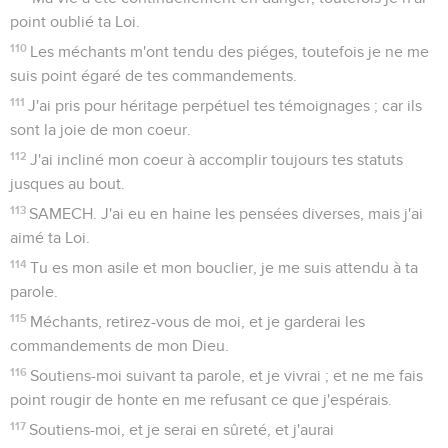
point oublié ta Loi.
110
Les méchants m'ont tendu des piéges, toutefois je ne me
suis point égaré de tes commandements.
111
J'ai pris pour héritage perpétuel tes témoignages ; car ils
sont la joie de mon coeur.
112
J'ai incliné mon coeur à accomplir toujours tes statuts
jusques au bout.
113
SAMECH. J'ai eu en haine les pensées diverses, mais j'ai
aimé ta Loi.
114
Tu es mon asile et mon bouclier, je me suis attendu à ta
parole.
115
Méchants, retirez-vous de moi, et je garderai les
commandements de mon Dieu.
116
Soutiens-moi suivant ta parole, et je vivrai ; et ne me fais
point rougir de honte en me refusant ce que j'espérais.
117
Soutiens-moi, et je serai en sûreté, et j'aurai