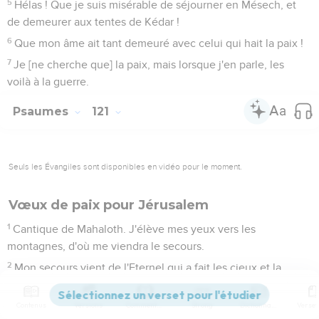
5
Hélas ! Que je suis misérable de séjourner en Mésech, et
de demeurer aux tentes de Kédar !
6
Que mon âme ait tant demeuré avec celui qui hait la paix !
7
Je [ne cherche que] la paix, mais lorsque j'en parle, les
voilà à la guerre.
Psaumes
121
Seuls les Évangiles sont disponibles en vidéo pour le moment.
Vœux de paix pour Jérusalem
1
Cantique de Mahaloth. J'élève mes yeux vers les
montagnes, d'où me viendra le secours.
2
Mon secours vient de l'Eternel qui a fait les cieux et la
terre.
3
Il ne permettra point que ton pied soit ébranlé ; celui qui te
Contenus
Versions
Commentaires
Strong
Dictionnaire