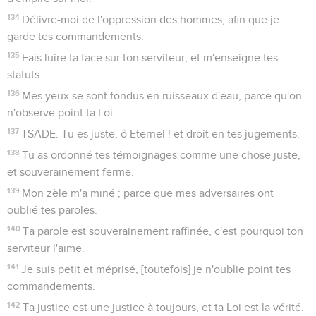
134
Délivre-moi de l'oppression des hommes, afin que je
garde tes commandements.
135
Fais luire ta face sur ton serviteur, et m'enseigne tes
statuts.
136
Mes yeux se sont fondus en ruisseaux d'eau, parce qu'on
n'observe point ta Loi.
137
TSADE. Tu es juste, ô Eternel ! et droit en tes jugements.
138
Tu as ordonné tes témoignages comme une chose juste,
et souverainement ferme.
139
Mon zèle m'a miné ; parce que mes adversaires ont
oublié tes paroles.
140
Ta parole est souverainement raffinée, c'est pourquoi ton
serviteur l'aime.
141
Je suis petit et méprisé, [toutefois] je n'oublie point tes
commandements.
142
Ta justice est une justice à toujours, et ta Loi est la vérité.