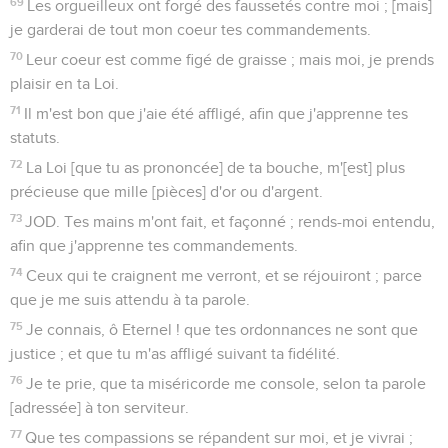
69
Les orgueilleux ont forgé des faussetés contre moi ; [mais]
je garderai de tout mon coeur tes commandements.
70
Leur coeur est comme figé de graisse ; mais moi, je prends
plaisir en ta Loi.
71
Il m'est bon que j'aie été affligé, afin que j'apprenne tes
statuts.
72
La Loi [que tu as prononcée] de ta bouche, m'[est] plus
précieuse que mille [pièces] d'or ou d'argent.
73
JOD. Tes mains m'ont fait, et façonné ; rends-moi entendu,
afin que j'apprenne tes commandements.
74
Ceux qui te craignent me verront, et se réjouiront ; parce
que je me suis attendu à ta parole.
75
Je connais, ô Eternel ! que tes ordonnances ne sont que
justice ; et que tu m'as affligé suivant ta fidélité.
76
Je te prie, que ta miséricorde me console, selon ta parole
[adressée] à ton serviteur.
77
Que tes compassions se répandent sur moi, et je vivrai ;