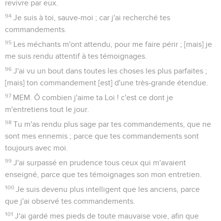
revivre par eux.
94
Je suis à toi, sauve-moi ; car j'ai recherché tes
commandements.
95
Les méchants m'ont attendu, pour me faire périr ; [mais] je
me suis rendu attentif à tes témoignages.
96
J'ai vu un bout dans toutes les choses les plus parfaites ;
[mais] ton commandement [est] d'une très-grande étendue.
97
MEM. Ô combien j'aime ta Loi ! c'est ce dont je
m'entretiens tout le jour.
98
Tu m'as rendu plus sage par tes commandements, que ne
sont mes ennemis ; parce que tes commandements sont
toujours avec moi.
99
J'ai surpassé en prudence tous ceux qui m'avaient
enseigné, parce que tes témoignages son mon entretien.
100
Je suis devenu plus intelligent que les anciens, parce
que j'ai observé tes commandements.
101
J'ai gardé mes pieds de toute mauvaise voie, afin que