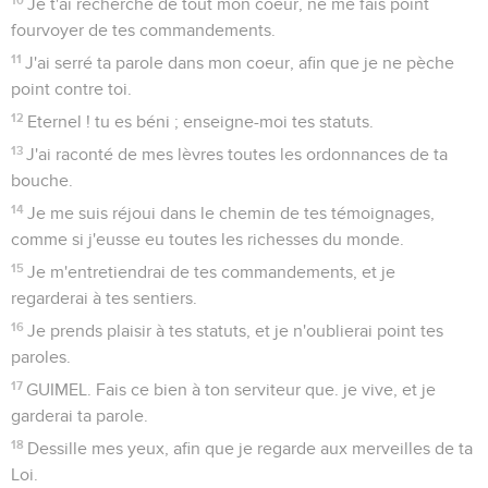
Je t'ai recherché de tout mon coeur, ne me fais point
fourvoyer de tes commandements.
11
J'ai serré ta parole dans mon coeur, afin que je ne pèche
point contre toi.
12
Eternel ! tu es béni ; enseigne-moi tes statuts.
13
J'ai raconté de mes lèvres toutes les ordonnances de ta
bouche.
14
Je me suis réjoui dans le chemin de tes témoignages,
comme si j'eusse eu toutes les richesses du monde.
15
Je m'entretiendrai de tes commandements, et je
regarderai à tes sentiers.
16
Je prends plaisir à tes statuts, et je n'oublierai point tes
paroles.
17
GUIMEL. Fais ce bien à ton serviteur que. je vive, et je
garderai ta parole.
18
Dessille mes yeux, afin que je regarde aux merveilles de ta
Loi.