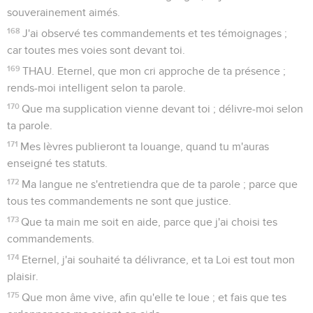
souverainement aimés.
168
J'ai observé tes commandements et tes témoignages ;
car toutes mes voies sont devant toi.
169
THAU. Eternel, que mon cri approche de ta présence ;
rends-moi intelligent selon ta parole.
170
Que ma supplication vienne devant toi ; délivre-moi selon
ta parole.
171
Mes lèvres publieront ta louange, quand tu m'auras
enseigné tes statuts.
172
Ma langue ne s'entretiendra que de ta parole ; parce que
tous tes commandements ne sont que justice.
173
Que ta main me soit en aide, parce que j'ai choisi tes
commandements.
174
Eternel, j'ai souhaité ta délivrance, et ta Loi est tout mon
plaisir.
175
Que mon âme vive, afin qu'elle te loue ; et fais que tes