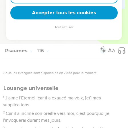
Quant aux Cieux, les Cieux sont à l'Eternel ; mais il a
donné la terre aux enfants des hommes.
Accepter tous les cookies
17
Les morts, et tous ceux qui descendent où l'on ne dit plus
mot, ne loueront point l'Eternel.
Tout refuser
18
Mais nous, nous bénirons l'Eternel dès maintenant, et à
toujours. Louez l'Eternel.
Psaumes
116
Seuls les Évangiles sont disponibles en vidéo pour le moment.
Louange universelle
1
J'aime l'Eternel, car il a exaucé ma voix, [et] mes
supplications.
2
Car il a incliné son oreille vers moi, c'est pourquoi je
l'invoquerai durant mes jours.
3