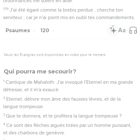
ordonnances me soient en aide.
176
J'ai été égaré comme la brebis perdue ; cherche ton
serviteur ; car je n'ai point mis en oubli tes commandements.
Psaumes
120
Seuls les Évangiles sont disponibles en vidéo pour le moment.
Qui pourra me secourir?
1
Cantique de Mahaloth. J'ai invoqué l'Eternel en ma grande
détresse, et il m'a exaucé.
2
Eternel, délivre mon âme des fausses lèvres, et de la
langue trompeuse.
3
Que te donnera, et te profitera la langue trompeuse ?
4
Ce sont des flèches aiguës tirées par un homme puissant,
et des charbons de genèvre.