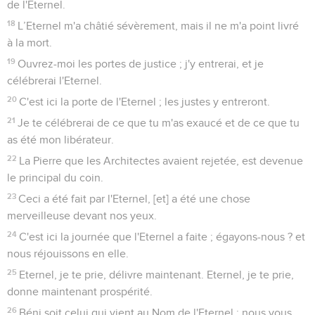
de l'Eternel.
18
L’Eternel m'a châtié sévèrement, mais il ne m'a point livré
à la mort.
19
Ouvrez-moi les portes de justice ; j'y entrerai, et je
célébrerai l'Eternel.
20
C'est ici la porte de l'Eternel ; les justes y entreront.
21
Je te célébrerai de ce que tu m'as exaucé et de ce que tu
as été mon libérateur.
22
La Pierre que les Architectes avaient rejetée, est devenue
le principal du coin.
23
Ceci a été fait par l'Eternel, [et] a été une chose
merveilleuse devant nos yeux.
24
C'est ici la journée que l'Eternel a faite ; égayons-nous ? et
nous réjouissons en elle.
25
Eternel, je te prie, délivre maintenant. Eternel, je te prie,
donne maintenant prospérité.
26
Béni soit celui qui vient au Nom de l'Eternel ; nous vous