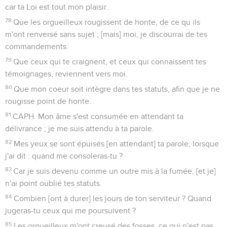
car ta Loi est tout mon plaisir.
78
Que les orgueilleux rougissent de honte, de ce qu ils
m'ont renversé sans sujet ; [mais] moi, je discourrai de tes
commandements.
79
Que ceux qui te craignent, et ceux qui connaissent tes
témoignages, reviennent vers moi.
80
Que mon coeur soit intègre dans tes statuts, afin que je ne
rougisse point de honte.
81
CAPH. Mon âme s'est consumée en attendant ta
délivrance ; je me suis attendu à ta parole.
82
Mes yeux se sont épuisés [en attendant] ta parole, lorsque
j'ai dit : quand me consoleras-tu ?
83
Car je suis devenu comme un outre mis à la fumée, [et je]
n'ai point oublié tes statuts.
84
Combien [ont à durer] les jours de ton serviteur ? Quand
jugeras-tu ceux qui me poursuivent ?
85
Les orgueilleux m'ont creusé des fosses, ce qui n'est pas