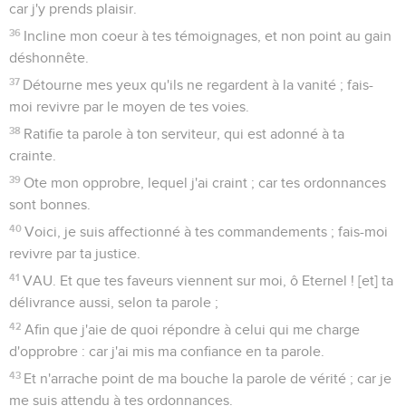
car j'y prends plaisir.
36
Incline mon coeur à tes témoignages, et non point au gain
déshonnête.
37
Détourne mes yeux qu'ils ne regardent à la vanité ; fais-
moi revivre par le moyen de tes voies.
38
Ratifie ta parole à ton serviteur, qui est adonné à ta
crainte.
39
Ote mon opprobre, lequel j'ai craint ; car tes ordonnances
sont bonnes.
40
Voici, je suis affectionné à tes commandements ; fais-moi
revivre par ta justice.
41
VAU. Et que tes faveurs viennent sur moi, ô Eternel ! [et] ta
délivrance aussi, selon ta parole ;
42
Afin que j'aie de quoi répondre à celui qui me charge
d'opprobre : car j'ai mis ma confiance en ta parole.
43
Et n'arrache point de ma bouche la parole de vérité ; car je
me suis attendu à tes ordonnances.