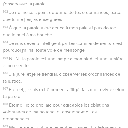
j'observasse ta parole.
102
Je ne me suis point détourné de tes ordonnances, parce
que tu me [les] as enseignées.
103
Ô que ta parole a été douce à mon palais ! plus douce
que le miel à ma bouche.
104
Je suis devenu intelligent par tes commandements, c'est
pourquoi j'ai haï toute voie de mensonge.
105
NUN. Ta parole est une lampe à mon pied, et une lumière
à mon sentier.
106
J'ai juré, et je le tiendrai, d'observer les ordonnances de
ta justice.
107
Eternel, je suis extrêmement affligé, fais-moi revivre selon
ta parole.
108
Eternel, je te prie, aie pour agréables les oblations
volontaires de ma bouche, et enseigne-moi tes
ordonnances.
109
Ma vie a été continuellement en danger, toutefois je n'ai