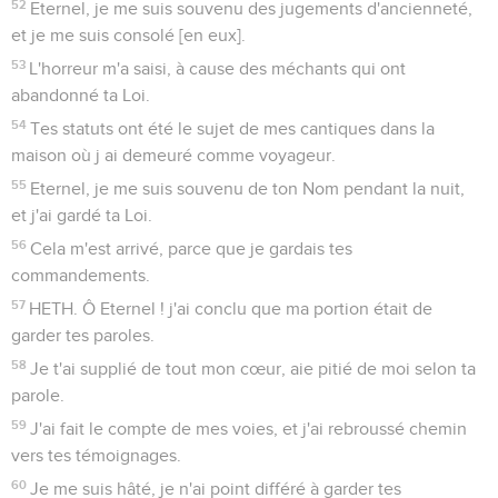
52
Eternel, je me suis souvenu des jugements d'ancienneté,
et je me suis consolé [en eux].
53
L'horreur m'a saisi, à cause des méchants qui ont
abandonné ta Loi.
54
Tes statuts ont été le sujet de mes cantiques dans la
maison où j ai demeuré comme voyageur.
55
Eternel, je me suis souvenu de ton Nom pendant la nuit,
et j'ai gardé ta Loi.
56
Cela m'est arrivé, parce que je gardais tes
commandements.
57
HETH. Ô Eternel ! j'ai conclu que ma portion était de
garder tes paroles.
58
Je t'ai supplié de tout mon cœur, aie pitié de moi selon ta
parole.
59
J'ai fait le compte de mes voies, et j'ai rebroussé chemin
vers tes témoignages.
60
Je me suis hâté, je n'ai point différé à garder tes