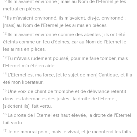
10
Ils m'avaient environné ; mais au Nom de l'Eternel je les
mettrai en pièces.
11
Ils m'avaient environné, ils m'avaient, dis-je, environné ;
[mais] au Nom de l'Eternel je les ai mis en pièces.
12
Ils m'avaient environné comme des abeilles ; ils ont été
éteints comme un feu d'épines, car au Nom de l'Eternel je
les ai mis en pièces.
13
Tu m'avais rudement poussé, pour me faire tomber, mais
l'Eternel m'a été en aide.
14
L'Eternel est ma force, [et le sujet de mon] Cantique, et il a
été mon libérateur.
15
Une voix de chant de triomphe et de délivrance retentit
dans les tabernacles des justes ; la droite de l'Eternel,
[s'écrient ils], fait vertu.
16
La droite de l'Eternel est haut élevée, la droite de l'Eternel
fait vertu.
17
Je ne mourrai point, mais je vivrai, et je raconterai les faits