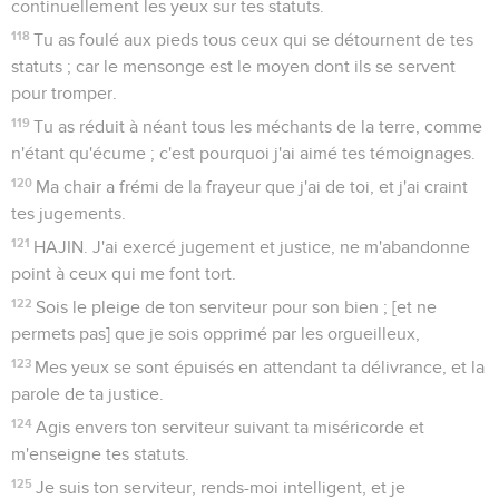
continuellement les yeux sur tes statuts.
118
Tu as foulé aux pieds tous ceux qui se détournent de tes
statuts ; car le mensonge est le moyen dont ils se servent
pour tromper.
119
Tu as réduit à néant tous les méchants de la terre, comme
n'étant qu'écume ; c'est pourquoi j'ai aimé tes témoignages.
120
Ma chair a frémi de la frayeur que j'ai de toi, et j'ai craint
tes jugements.
121
HAJIN. J'ai exercé jugement et justice, ne m'abandonne
point à ceux qui me font tort.
122
Sois le pleige de ton serviteur pour son bien ; [et ne
permets pas] que je sois opprimé par les orgueilleux,
123
Mes yeux se sont épuisés en attendant ta délivrance, et la
parole de ta justice.
124
Agis envers ton serviteur suivant ta miséricorde et
m'enseigne tes statuts.
125
Je suis ton serviteur, rends-moi intelligent, et je