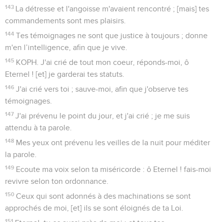
143
La détresse et l'angoisse m'avaient rencontré ; [mais] tes
commandements sont mes plaisirs.
144
Tes témoignages ne sont que justice à toujours ; donne
m'en l’intelligence, afin que je vive.
145
KOPH. J'ai crié de tout mon coeur, réponds-moi, ô
Eternel ! [et] je garderai tes statuts.
146
J'ai crié vers toi ; sauve-moi, afin que j'observe tes
témoignages.
147
J'ai prévenu le point du jour, et j'ai crié ; je me suis
attendu à ta parole.
148
Mes yeux ont prévenu les veilles de la nuit pour méditer
la parole.
149
Ecoute ma voix selon ta miséricorde : ô Eternel ! fais-moi
revivre selon ton ordonnance.
150
Ceux qui sont adonnés à des machinations se sont
approchés de moi, [et] ils se sont éloignés de ta Loi.
151