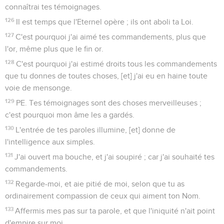
connaîtrai tes témoignages.
126
Il est temps que l'Eternel opère ; ils ont aboli ta Loi.
127
C'est pourquoi j'ai aimé tes commandements, plus que
l'or, même plus que le fin or.
128
C'est pourquoi j'ai estimé droits tous les commandements
que tu donnes de toutes choses, [et] j'ai eu en haine toute
voie de mensonge.
129
PE. Tes témoignages sont des choses merveilleuses ;
c'est pourquoi mon âme les a gardés.
130
L'entrée de tes paroles illumine, [et] donne de
l'intelligence aux simples.
131
J'ai ouvert ma bouche, et j'ai soupiré ; car j'ai souhaité tes
commandements.
132
Regarde-moi, et aie pitié de moi, selon que tu as
ordinairement compassion de ceux qui aiment ton Nom.
133
Affermis mes pas sur ta parole, et que l'iniquité n'ait point
d'empire sur moi.