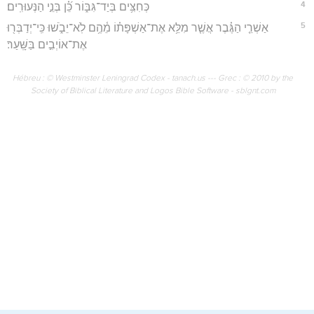
4
כְּחִצִּ֥ים בְּיַד־גִּבּ֑וֹר כֵּ֝֗ן בְּנֵ֣י הַנְּעוּרִֽים׃
5
אַשְׁרֵ֤י הַגֶּ֗בֶר אֲשֶׁ֤ר מִלֵּ֥א אֶת־אַשְׁפָּת֗וֹ מֵ֫הֶ֥ם לֹֽא־יֵבֹ֑שׁוּ כִּֽי־יְדַבְּר֖וּ
אֶת־אוֹיְבִ֣ים בַּשָּֽׁעַר׃
Hébreu : © Westminster Leningrad Codex - tanach.us --- Grec : © 2010 by the
Society of Biblical Literature and Logos Bible Software - sblgnt.com