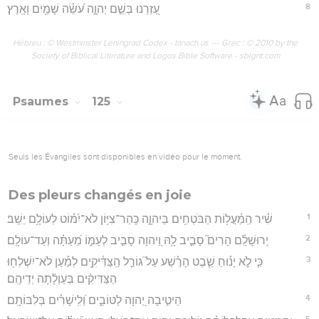
8
עֶ֭זְרֵנוּ בְּשֵׁ֣ם יְהוָ֑ה עֹ֝שֵׂ֗ה שָׁמַ֥יִם וָאָֽרֶץ׃
Hébreu : © Westminster Leningrad Codex - tanach.us --- Grec : © 2010 by the
Society of Biblical Literature and Logos Bible Software - sblgnt.com
Psaumes
125
Seuls les Évangiles sont disponibles en vidéo pour le moment.
Des pleurs changés en joie
1
שִׁ֗יר הַֽמַּ֫עֲל֥וֹת הַבֹּטְחִ֥ים בַּיהוָ֑ה כְּֽהַר־צִיּ֥וֹן לֹא־יִ֝מּ֗וֹט לְעוֹלָ֥ם יֵשֵֽׁב׃
2
יְֽרוּשָׁלִַ֗ם הָרִים֮ סָבִ֪יב לָ֥הּ וַ֭יהוָה סָבִ֣יב לְעַמּ֑וֹ מֵ֝עַתָּ֗ה וְעַד־עוֹלָֽם׃
3
כִּ֤י לֹ֪א יָנ֡וּחַ שֵׁ֤בֶט הָרֶ֗שַׁע עַל֮ גּוֹרַ֪ל הַֽצַּדִּ֫יקִ֥ים לְמַ֡עַן לֹא־יִשְׁלְח֖וּ
הַצַּדִּיקִ֨ים בְּעַוְלָ֬תָה יְדֵיהֶֽם׃
4
הֵיטִ֣יבָה יְ֭הוָה לַטּוֹבִ֑ים וְ֝לִֽישָׁרִ֗ים בְּלִבּוֹתָֽם׃
5