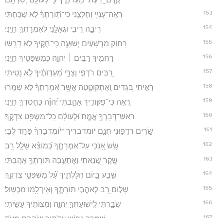
153
רְאֵֽה־עָנְיִ֥י וְחַלְּצֵ֑נִי כִּי־תֽ֝וֹרָתְךָ֗ לֹ֣א שָׁכָֽחְתִּי׃
154
רִיבָ֣ה רִ֭יבִי וּגְאָלֵ֑נִי לְאִמְרָתְךָ֥ חַיֵּֽנִי׃
155
רָח֣וֹק מֵרְשָׁעִ֣ים יְשׁוּעָ֑ה כִּֽי־חֻ֝קֶּיךָ לֹ֣א דָרָֽשׁוּ׃
156
רַחֲמֶ֖יךָ רַבִּ֥ים ׀ יְהוָ֑ה כְּֽמִשְׁפָּטֶ֥יךָ חַיֵּֽנִי׃
157
רַ֭בִּים רֹדְפַ֣י וְצָרָ֑י מֵ֝עֵדְוֺתֶ֗יךָ לֹ֣א נָטִֽיתִי׃
158
רָאִ֣יתִי בֹ֭גְדִים וָֽאֶתְקוֹטָ֑טָה אֲשֶׁ֥ר אִ֝מְרָתְךָ֗ לֹ֣א שָׁמָֽרוּ׃
159
רְ֭אֵה כִּי־פִקּוּדֶ֣יךָ אָהָ֑בְתִּי יְ֝הוָ֗ה כְּֽחַסְדְּךָ֥ חַיֵּֽנִי׃
160
רֹאשׁ־דְּבָרְךָ֥ אֱמֶ֑ת וּ֝לְעוֹלָ֗ם כָּל־מִשְׁפַּ֥ט צִדְקֶֽךָ׃
161
שָׂ֭רִים רְדָפ֣וּנִי חִנָּ֑ם *ומדבריך **וּ֝מִדְּבָרְךָ֗ פָּחַ֥ד לִבִּֽי׃
162
שָׂ֣שׂ אָ֭נֹכִֽי עַל־אִמְרָתֶ֑ךָ כְּ֝מוֹצֵ֗א שָׁלָ֥ל רָֽב׃
163
שֶׁ֣קֶר שָׂ֭נֵאתִי וַאֲתַעֵ֑בָה תּוֹרָתְךָ֥ אָהָֽבְתִּי׃
164
שֶׁ֣בַע בַּ֭יּוֹם הִלַּלְתִּ֑יךָ עַ֝֗ל מִשְׁפְּטֵ֥י צִדְקֶֽךָ׃
165
שָׁל֣וֹם רָ֭ב לְאֹהֲבֵ֣י תוֹרָתֶ֑ךָ וְאֵֽין־לָ֥מוֹ מִכְשֽׁוֹל׃
166
שִׂבַּ֣רְתִּי לִֽישׁוּעָתְךָ֣ יְהוָ֑ה וּֽמִצְוֺתֶ֥יךָ עָשִֽׂיתִי׃
167