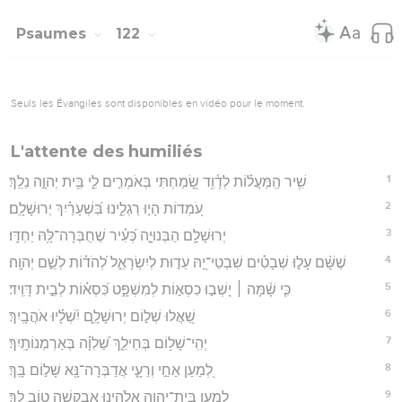
Psaumes
122
Seuls les Évangiles sont disponibles en vidéo pour le moment.
L'attente des humiliés
1
שִׁ֥יר הַֽמַּעֲל֗וֹת לְדָ֫וִ֥ד שָׂ֭מַחְתִּי בְּאֹמְרִ֣ים לִ֑י בֵּ֖ית יְהוָ֣ה נֵלֵֽךְ׃
2
עֹ֭מְדוֹת הָי֣וּ רַגְלֵ֑ינוּ בִּ֝שְׁעָרַ֗יִךְ יְרוּשָׁלִָֽם׃
3
יְרוּשָׁלִַ֥ם הַבְּנוּיָ֑ה כְּ֝עִ֗יר שֶׁחֻבְּרָה־לָּ֥הּ יַחְדָּֽו׃
4
שֶׁשָּׁ֨ם עָל֪וּ שְׁבָטִ֡ים שִׁבְטֵי־יָ֭הּ עֵד֣וּת לְיִשְׂרָאֵ֑ל לְ֝הֹד֗וֹת לְשֵׁ֣ם יְהוָֽה׃
5
כִּ֤י שָׁ֨מָּה ׀ יָשְׁב֣וּ כִסְא֣וֹת לְמִשְׁפָּ֑ט כִּ֝סְא֗וֹת לְבֵ֣ית דָּוִֽיד׃
6
שַׁ֭אֲלוּ שְׁל֣וֹם יְרוּשָׁלִָ֑ם יִ֝שְׁלָ֗יוּ אֹהֲבָֽיִךְ׃
7
יְהִֽי־שָׁל֥וֹם בְּחֵילֵ֑ךְ שַׁ֝לְוָ֗ה בְּאַרְמְנוֹתָֽיִךְ׃
8
לְ֭מַעַן אַחַ֣י וְרֵעָ֑י אֲדַבְּרָה־נָּ֖א שָׁל֣וֹם בָּֽךְ׃
9
לְ֭מַעַן בֵּית־יְהוָ֣ה אֱלֹהֵ֑ינוּ אֲבַקְשָׁ֖ה ט֣וֹב לָֽךְ׃