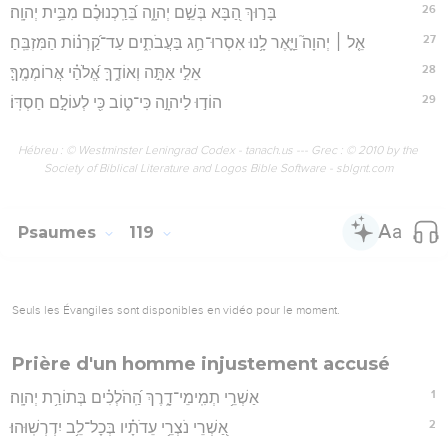
26
בָּר֣וּךְ הַ֭בָּא בְּשֵׁ֣ם יְהוָ֑ה בֵּ֝רַֽכְנוּכֶ֗ם מִבֵּ֥ית יְהוָֽה׃
27
אֵ֤ל ׀ יְהוָה֮ וַיָּ֪אֶר לָ֥נוּ אִסְרוּ־חַ֥ג בַּעֲבֹתִ֑ים עַד־קַ֝רְנ֗וֹת הַמִּזְבֵּֽחַ׃
28
אֵלִ֣י אַתָּ֣ה וְאוֹדֶ֑ךָּ אֱ֝לֹהַ֗י אֲרוֹמְמֶֽךָּ׃
29
הוֹד֣וּ לַיהוָ֣ה כִּי־ט֑וֹב כִּ֖י לְעוֹלָ֣ם חַסְדּֽוֹ׃
Hébreu : © Westminster Leningrad Codex - tanach.us --- Grec : © 2010 by the
Society of Biblical Literature and Logos Bible Software - sblgnt.com
Psaumes
119
Seuls les Évangiles sont disponibles en vidéo pour le moment.
Prière d'un homme injustement accusé
1
אַשְׁרֵ֥י תְמִֽימֵי־דָ֑רֶךְ הַֽ֝הֹלְכִ֗ים בְּתוֹרַ֥ת יְהוָֽה׃
2
אַ֭שְׁרֵי נֹצְרֵ֥י עֵדֹתָ֗יו בְּכָל־לֵ֥ב יִדְרְשֽׁוּהוּ׃