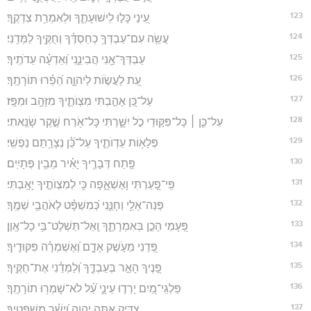
123
עֵ֭ינַי כָּל֣וּ לִֽישׁוּעָתֶ֑ךָ וּלְאִמְרַ֥ת צִדְקֶֽךָ׃
124
עֲשֵׂ֖ה עִם־עַבְדְּךָ֥ כְחַסְדֶּ֗ךָ וְחֻקֶּ֥יךָ לַמְּדֵֽנִי׃
125
עַבְדְּךָ־אָ֥נִי הֲבִינֵ֑נִי וְ֝אֵדְעָ֗ה עֵדֹתֶֽיךָ׃
126
עֵ֭ת לַעֲשׂ֣וֹת לַיהוָ֑ה הֵ֝פֵ֗רוּ תּוֹרָתֶֽךָ׃
127
עַל־כֵּ֭ן אָהַ֣בְתִּי מִצְוֺתֶ֑יךָ מִזָּהָ֥ב וּמִפָּֽז׃
128
עַל־כֵּ֤ן ׀ כָּל־פִּקּ֣וּדֵי כֹ֣ל יִשָּׁ֑רְתִּי כָּל־אֹ֖רַח שֶׁ֣קֶר שָׂנֵֽאתִי׃
129
פְּלָא֥וֹת עֵדְוֺתֶ֑יךָ עַל־כֵּ֝֗ן נְצָרָ֥תַם נַפְשִֽׁי׃
130
פֵּ֖תַח דְּבָרֶ֥יךָ יָאִ֗יר מֵבִ֥ין פְּתָיִֽים׃
131
פִּֽי־פָ֭עַרְתִּי וָאֶשְׁאָ֑פָה כִּ֖י לְמִצְוֺתֶ֣יךָ יָאָֽבְתִּי׃
132
פְּנֵה־אֵלַ֥י וְחָנֵּ֑נִי כְּ֝מִשְׁפָּ֗ט לְאֹהֲבֵ֥י שְׁמֶֽךָ׃
133
פְּ֭עָמַי הָכֵ֣ן בְּאִמְרָתֶ֑ךָ וְֽאַל־תַּשְׁלֶט־בִּ֥י כָל־אָֽוֶן׃
134
פְּ֭דֵנִי מֵעֹ֣שֶׁק אָדָ֑ם וְ֝אֶשְׁמְרָ֗ה פִּקּוּדֶֽיךָ׃
135
פָּ֭נֶיךָ הָאֵ֣ר בְּעַבְדֶּ֑ךָ וְ֝לַמְּדֵ֗נִי אֶת־חֻקֶּֽיךָ׃
136
פַּלְגֵי־מַ֭יִם יָרְד֣וּ עֵינָ֑י עַ֝֗ל לֹא־שָׁמְר֥וּ תוֹרָתֶֽךָ׃
137
צַדִּ֣יק אַתָּ֣ה יְהוָ֑ה וְ֝יָשָׁ֗ר מִשְׁפָּטֶֽיךָ׃