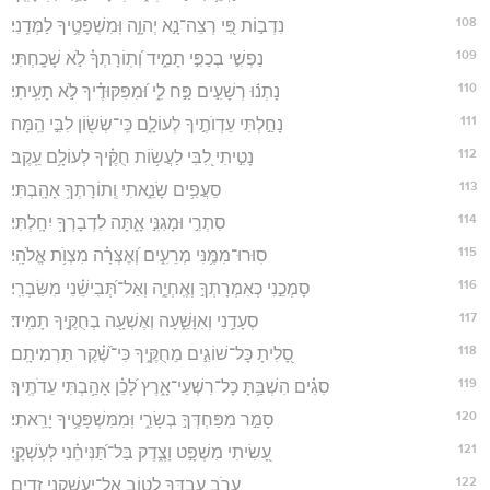
108
נִדְב֣וֹת פִּ֭י רְצֵה־נָ֣א יְהוָ֑ה וּֽמִשְׁפָּטֶ֥יךָ לַמְּדֵֽנִי׃
109
נַפְשִׁ֣י בְכַפִּ֣י תָמִ֑יד וְ֝תֽוֹרָתְךָ֗ לֹ֣א שָׁכָֽחְתִּי׃
110
נָתְנ֬וּ רְשָׁעִ֣ים פַּ֣ח לִ֑י וּ֝מִפִּקּוּדֶ֗יךָ לֹ֣א תָעִֽיתִי׃
111
נָחַ֣לְתִּי עֵדְוֺתֶ֣יךָ לְעוֹלָ֑ם כִּֽי־שְׂשׂ֖וֹן לִבִּ֣י הֵֽמָּה׃
112
נָטִ֣יתִי לִ֭בִּי לַעֲשׂ֥וֹת חֻקֶּ֗יךָ לְעוֹלָ֥ם עֵֽקֶב׃
113
סֵעֲפִ֥ים שָׂנֵ֑אתִי וְֽתוֹרָתְךָ֥ אָהָֽבְתִּי׃
114
סִתְרִ֣י וּמָגִנִּ֣י אָ֑תָּה לִדְבָרְךָ֥ יִחָֽלְתִּי׃
115
סֽוּרוּ־מִמֶּ֥נִּי מְרֵעִ֑ים וְ֝אֶצְּרָ֗ה מִצְוֺ֥ת אֱלֹהָֽי׃
116
סָמְכֵ֣נִי כְאִמְרָתְךָ֣ וְאֶֽחְיֶ֑ה וְאַל־תְּ֝בִישֵׁ֗נִי מִשִּׂבְרִֽי׃
117
סְעָדֵ֥נִי וְאִוָּשֵׁ֑עָה וְאֶשְׁעָ֖ה בְחֻקֶּ֣יךָ תָמִֽיד׃
118
סָ֭לִיתָ כָּל־שׁוֹגִ֣ים מֵחֻקֶּ֑יךָ כִּי־שֶׁ֝֗קֶר תַּרְמִיתָֽם׃
119
סִגִ֗ים הִשְׁבַּ֥תָּ כָל־רִשְׁעֵי־אָ֑רֶץ לָ֝כֵ֗ן אָהַ֥בְתִּי עֵדֹתֶֽיךָ׃
120
סָמַ֣ר מִפַּחְדְּךָ֣ בְשָׂרִ֑י וּֽמִמִּשְׁפָּטֶ֥יךָ יָרֵֽאתִי׃
121
עָ֭שִׂיתִי מִשְׁפָּ֣ט וָצֶ֑דֶק בַּל־תַּ֝נִּיחֵ֗נִי לְעֹֽשְׁקָֽי׃
122
עֲרֹ֣ב עַבְדְּךָ֣ לְט֑וֹב אַֽל־יַעַשְׁקֻ֥נִי זֵדִֽים׃