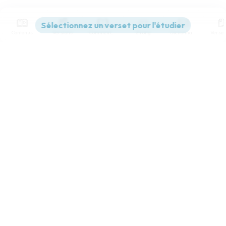
Contenus
Versions
Commentaires
Strong
Dictionnaire
Paramètres de lecture
Afficher les numéros de versets
Mode dyslexique
Désactivé
Simple
Coul
eur
Police d'écriture
Serif
Sans-serif
Taille de texte