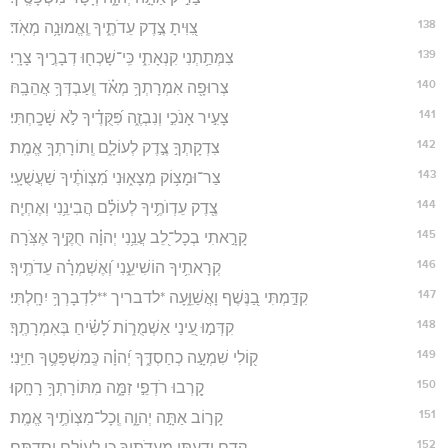
138
צִ֭וִּיתָ צֶ֣דֶק עֵדֹתֶ֑יךָ וֶֽאֱמוּנָ֥ה מְאֹֽד׃
139
צִמְּתַ֥תְנִי קִנְאָתִ֑י כִּֽי־שָׁכְח֖וּ דְבָרֶ֣יךָ צָרָֽי׃
140
צְרוּפָ֖ה אִמְרָתְךָ֥ מְאֹ֗ד וְֽעַבְדְּךָ֥ אֲהֵבָֽהּ׃
141
צָעִ֣יר אָנֹכִ֣י וְנִבְזֶ֑ה פִּ֝קֻּדֶ֗יךָ לֹ֣א שָׁכָֽחְתִּי׃
142
צִדְקָתְךָ֣ צֶ֣דֶק לְעוֹלָ֑ם וְֽתוֹרָתְךָ֥ אֱמֶֽת׃
143
צַר־וּמָצ֥וֹק מְצָא֑וּנִי מִ֝צְוֺתֶ֗יךָ שַׁעֲשֻׁעָֽי׃
144
צֶ֖דֶק עֵדְוֺתֶ֥יךָ לְעוֹלָ֗ם הֲבִינֵ֥נִי וְאֶחְיֶֽה׃
145
קָרָ֣אתִי בְכָל־לֵ֭ב עֲנֵ֥נִי יְהוָ֗ה חֻקֶּ֥יךָ אֶצֹּֽרָה׃
146
קְרָאתִ֥יךָ הוֹשִׁיעֵ֑נִי וְ֝אֶשְׁמְרָ֗ה עֵדֹתֶֽיךָ׃
147
קִדַּ֣מְתִּי בַ֭נֶּשֶׁף וָאֲשַׁוֵּ֑עָה *לדבריך **לִדְבָרְךָ֥ יִחָֽלְתִּי׃
148
קִדְּמ֣וּ עֵ֭ינַי אַשְׁמֻר֑וֹת לָ֝שִׂ֗יחַ בְּאִמְרָתֶֽךָ׃
149
ק֭וֹלִי שִׁמְעָ֣ה כְחַסְדֶּ֑ךָ יְ֝הוָ֗ה כְּֽמִשְׁפָּטֶ֥ךָ חַיֵּֽנִי׃
150
קָ֭רְבוּ רֹדְפֵ֣י זִמָּ֑ה מִתּוֹרָתְךָ֥ רָחָֽקוּ׃
151
קָר֣וֹב אַתָּ֣ה יְהוָ֑ה וְֽכָל־מִצְוֺתֶ֥יךָ אֱמֶֽת׃
152
קֶ֣דֶם יָ֭דַעְתִּי מֵעֵדֹתֶ֑יךָ כִּ֖י לְעוֹלָ֣ם יְסַדְתָּֽם׃