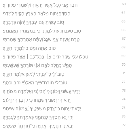
63
חָבֵ֣ר אָ֭נִי לְכָל־אֲשֶׁ֣ר יְרֵא֑וּךָ וּ֝לְשֹׁמְרֵ֗י פִּקּוּדֶֽיךָ׃
64
חַסְדְּךָ֣ יְ֭הוָה מָלְאָ֥ה הָאָ֗רֶץ חֻקֶּ֥יךָ לַמְּדֵֽנִי׃
65
ט֭וֹב עָשִׂ֣יתָ עִֽם־עַבְדְּךָ֑ יְ֝הוָ֗ה כִּדְבָרֶֽךָ׃
66
ט֤וּב טַ֣עַם וָדַ֣עַת לַמְּדֵ֑נִי כִּ֖י בְמִצְוֺתֶ֣יךָ הֶאֱמָֽנְתִּי׃
67
טֶ֣רֶם אֶ֭עֱנֶה אֲנִ֣י שֹׁגֵ֑ג וְ֝עַתָּ֗ה אִמְרָתְךָ֥ שָׁמָֽרְתִּי׃
68
טוֹב־אַתָּ֥ה וּמֵטִ֗יב לַמְּדֵ֥נִי חֻקֶּֽיךָ׃
69
טָפְל֬וּ עָלַ֣י שֶׁ֣קֶר זֵדִ֑ים אֲ֝נִ֗י בְּכָל־לֵ֤ב ׀ אֱצֹּ֬ר פִּקּוּדֶֽיךָ׃
70
טָפַ֣שׁ כַּחֵ֣לֶב לִבָּ֑ם אֲ֝נִ֗י תּוֹרָתְךָ֥ שִֽׁעֲשָֽׁעְתִּי׃
71
טֽוֹב־לִ֥י כִֽי־עֻנֵּ֑יתִי לְ֝מַ֗עַן אֶלְמַ֥ד חֻקֶּֽיךָ׃
72
טֽוֹב־לִ֥י תֽוֹרַת־פִּ֑יךָ מֵ֝אַלְפֵ֗י זָהָ֥ב וָכָֽסֶף׃
73
יָדֶ֣יךָ עָ֭שׂוּנִי וַֽיְכוֹנְנ֑וּנִי הֲ֝בִינֵ֗נִי וְאֶלְמְדָ֥ה מִצְוֺתֶֽיךָ׃
74
יְ֭רֵאֶיךָ יִרְא֣וּנִי וְיִשְׂמָ֑חוּ כִּ֖י לִדְבָרְךָ֣ יִחָֽלְתִּי׃
75
יָדַ֣עְתִּי יְ֭הוָה כִּי־צֶ֣דֶק מִשְׁפָּטֶ֑יךָ וֶ֝אֱמוּנָ֗ה עִנִּיתָֽנִי׃
76
יְהִי־נָ֣א חַסְדְּךָ֣ לְנַחֲמֵ֑נִי כְּאִמְרָתְךָ֥ לְעַבְדֶּֽךָ׃
77
יְבֹא֣וּנִי רַחֲמֶ֣יךָ וְאֶֽחְיֶ֑ה כִּי־תֽ֝וֹרָתְךָ֗ שַֽׁעֲשֻׁעָֽי׃