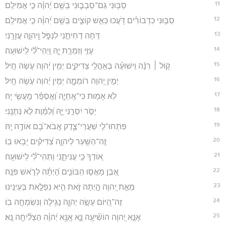
11
סַבּ֥וּנִי גַם־סְבָב֑וּנִי בְּשֵׁ֥ם יְ֝הוָ֗ה כִּ֣י אֲמִילַֽם׃
12
סַבּ֤וּנִי כִדְבוֹרִ֗ים דֹּ֭עֲכוּ כְּאֵ֣שׁ קוֹצִ֑ים בְּשֵׁ֥ם יְ֝הוָ֗ה כִּ֣י אֲמִילַֽם׃
13
דַּחֹ֣ה דְחִיתַ֣נִי לִנְפֹּ֑ל וַ֖יהוָ֣ה עֲזָרָֽנִי׃
14
עָזִּ֣י וְזִמְרָ֣ת יָ֑הּ וַֽיְהִי־לִ֝֗י לִֽישׁוּעָֽה׃
15
ק֤וֹל ׀ רִנָּ֬ה וִֽישׁוּעָ֗ה בְּאָהֳלֵ֥י צַדִּיקִ֑ים יְמִ֥ין יְ֝הוָה עֹ֣שָׂה חָֽיִל׃
16
יְמִ֣ין יְ֭הוָה רוֹמֵמָ֑ה יְמִ֥ין יְ֝הוָה עֹ֣שָׂה חָֽיִל׃
17
לֹֽא אָמ֥וּת כִּי־אֶֽחְיֶ֑ה וַ֝אֲסַפֵּ֗ר מַֽעֲשֵׂ֥י יָֽהּ׃
18
יַסֹּ֣ר יִסְּרַ֣נִּי יָּ֑הּ וְ֝לַמָּ֗וֶת לֹ֣א נְתָנָֽנִי׃
19
פִּתְחוּ־לִ֥י שַׁעֲרֵי־צֶ֑דֶק אָֽבֹא־בָ֝ם אוֹדֶ֥ה יָֽהּ׃
20
זֶֽה־הַשַּׁ֥עַר לַיהוָ֑ה צַ֝דִּיקִ֗ים יָבֹ֥אוּ בֽוֹ׃
21
א֭וֹדְךָ כִּ֣י עֲנִיתָ֑נִי וַתְּהִי־לִ֝֗י לִֽישׁוּעָֽה׃
22
אֶ֭בֶן מָאֲס֣וּ הַבּוֹנִ֑ים הָ֝יְתָ֗ה לְרֹ֣אשׁ פִּנָּֽה׃
23
מֵאֵ֣ת יְ֭הוָה הָ֣יְתָה זֹּ֑את הִ֖יא נִפְלָ֣את בְּעֵינֵֽינוּ׃
24
זֶה־הַ֭יּוֹם עָשָׂ֣ה יְהוָ֑ה נָגִ֖ילָה וְנִשְׂמְחָ֣ה בֽוֹ׃
25
אָנָּ֣א יְ֭הוָה הוֹשִׁ֘יעָ֥ה נָּ֑א אָֽנָּ֥א יְ֝הוָ֗ה הַצְלִ֘יחָ֥ה נָּֽא׃