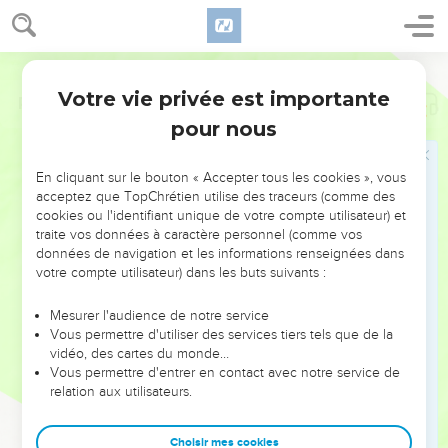
Votre vie privée est importante
Psaumes
116
pour nous
NE MANQUEZ PAS L’ÉVÉNEMENT
En cliquant sur le bouton « Accepter tous les cookies », vous
DE L’ANNÉE !
acceptez que TopChrétien utilise des traceurs (comme des
cookies ou l'identifiant unique de votre compte utilisateur) et
ET SI LEURS ERREURS POUVAIENT VOUS ÉVITER LES
traite vos données à caractère personnel (comme vos
VOTRES ?
données de navigation et les informations renseignées dans
votre compte utilisateur) dans les buts suivants :
On admire souvent les leaders pour leurs réussites, leur impact,
leur foi ou leur vision. Mais on voit moins les doutes, les erreurs
Mesurer l'audience de notre service
Vous permettre d'utiliser des services tiers tels que de la
et les saisons difficiles qu'ils ont traversés, alors même que ce
vidéo, des cartes du monde…
sont elles qui les ont façonnés.
Vous permettre d'entrer en contact avec notre service de
relation aux utilisateurs.
Dans cette conférence, leaders, entrepreneurs, et responsables
reviennent sur les erreurs marquantes de leur parcours et les
clés pour avancer avec plus de sagesse afin que leurs erreurs
Choisir mes cookies