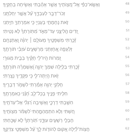
48
וְאֶשָּֽׂא־כַפַּ֗י אֶֽל־מִ֭צְוֺתֶיךָ אֲשֶׁ֥ר אָהָ֗בְתִּי וְאָשִׂ֥יחָה בְחֻקֶּֽיךָ׃
49
זְכֹר־דָּבָ֥ר לְעַבְדֶּ֑ךָ עַ֝֗ל אֲשֶׁ֣ר יִֽחַלְתָּֽנִי׃
50
זֹ֣את נֶחָמָתִ֣י בְעָנְיִ֑י כִּ֖י אִמְרָתְךָ֣ חִיָּֽתְנִי׃
51
זֵ֭דִים הֱלִיצֻ֣נִי עַד־מְאֹ֑ד מִ֝תּֽוֹרָתְךָ֗ לֹ֣א נָטִֽיתִי׃
52
זָ֘כַ֤רְתִּי מִשְׁפָּטֶ֖יךָ מֵעוֹלָ֥ם ׀ יְהוָ֗ה וָֽאֶתְנֶחָֽם׃
53
זַלְעָפָ֣ה אֲ֭חָזַתְנִי מֵרְשָׁעִ֑ים עֹ֝זְבֵ֗י תּוֹרָתֶֽךָ׃
54
זְ֭מִרוֹת הָֽיוּ־לִ֥י חֻקֶּ֗יךָ בְּבֵ֣ית מְגוּרָֽי׃
55
זָ֘כַ֤רְתִּי בַלַּ֣יְלָה שִׁמְךָ֣ יְהוָ֑ה וָֽ֝אֶשְׁמְרָ֗ה תּוֹרָתֶֽךָ׃
56
זֹ֥את הָֽיְתָה־לִּ֑י כִּ֖י פִקֻּדֶ֣יךָ נָצָֽרְתִּי׃
57
חֶלְקִ֖י יְהוָ֥ה אָמַ֗רְתִּי לִשְׁמֹ֥ר דְּבָרֶֽיךָ׃
58
חִלִּ֣יתִי פָנֶ֣יךָ בְכָל־לֵ֑ב חָ֝נֵּ֗נִי כְּאִמְרָתֶֽךָ׃
59
חִשַּׁ֥בְתִּי דְרָכָ֑י וָאָשִׁ֥יבָה רַ֝גְלַ֗י אֶל־עֵדֹתֶֽיךָ׃
60
חַ֭שְׁתִּי וְלֹ֣א הִתְמַהְמָ֑הְתִּי לִ֝שְׁמֹ֗ר מִצְוֺתֶֽיךָ׃
61
חֶבְלֵ֣י רְשָׁעִ֣ים עִוְּדֻ֑נִי תּֽ֝וֹרָתְךָ֗ לֹ֣א שָׁכָֽחְתִּי׃
62
חֲצֽוֹת־לַ֗יְלָה אָ֭קוּם לְהוֹד֣וֹת לָ֑ךְ עַ֝֗ל מִשְׁפְּטֵ֥י צִדְקֶֽךָ׃