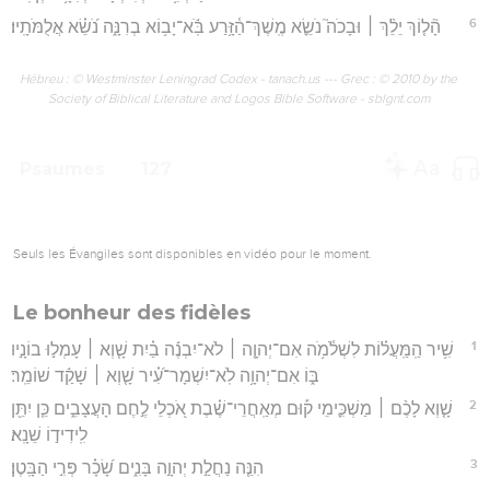
6
הָ֘ל֤וֹךְ יֵלֵ֨ךְ ׀ וּבָכֹה֮ נֹשֵׂ֪א מֶֽשֶׁךְ־הַ֫זָּ֥רַע בֹּֽ֬א־יָב֥וֹא בְרִנָּ֑ה נֹ֝שֵׂ֗א אֲלֻמֹּתָֽיו׃
Hébreu : © Westminster Leningrad Codex - tanach.us --- Grec : © 2010 by the
Society of Biblical Literature and Logos Bible Software - sblgnt.com
Psaumes
127
Seuls les Évangiles sont disponibles en vidéo pour le moment.
Le bonheur des fidèles
1
שִׁ֥יר הַֽמַּֽעֲל֗וֹת לִשְׁלֹ֫מֹ֥ה אִם־יְהוָ֤ה ׀ לֹא־יִבְנֶ֬ה בַ֗יִת שָׁ֤וְא ׀ עָמְל֣וּ בוֹנָ֣יו
בּ֑וֹ אִם־יְהוָ֥ה לֹֽא־יִשְׁמָר־עִ֝֗יר שָׁ֤וְא ׀ שָׁקַ֬ד שׁוֹמֵֽר׃
2
שָׁ֤וְא לָכֶ֨ם ׀ מַשְׁכִּ֪ימֵי ק֡וּם מְאַֽחֲרֵי־שֶׁ֗בֶת אֹ֭כְלֵי לֶ֣חֶם הָעֲצָבִ֑ים כֵּ֤ן יִתֵּ֖ן
לִֽידִיד֣וֹ שֵׁנָֽא׃
3
הִנֵּ֤ה נַחֲלַ֣ת יְהוָ֣ה בָּנִ֑ים שָׂ֝כָ֗ר פְּרִ֣י הַבָּֽטֶן׃