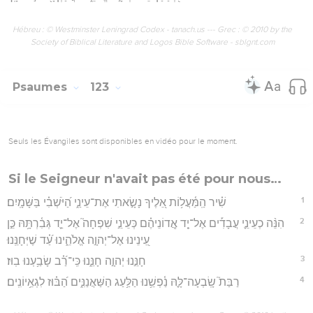
Hébreu : © Westminster Leningrad Codex - tanach.us --- Grec : © 2010 by the
Society of Biblical Literature and Logos Bible Software - sblgnt.com
Psaumes
123
Seuls les Évangiles sont disponibles en vidéo pour le moment.
Si le Seigneur n'avait pas été pour nous…
1
שִׁ֗יר הַֽמַּ֫עֲל֥וֹת אֵ֭לֶיךָ נָשָׂ֣אתִי אֶת־עֵינַ֑י הַ֝יֹּשְׁבִ֗י בַּשָּׁמָֽיִם׃
2
הִנֵּ֨ה כְעֵינֵ֪י עֲבָדִ֡ים אֶל־יַ֤ד אֲ‍ֽדוֹנֵיהֶ֗ם כְּעֵינֵ֣י שִׁפְחָה֮ אֶל־יַ֪ד גְּבִ֫רְתָּ֥הּ כֵּ֣ן
עֵ֭ינֵינוּ אֶל־יְהוָ֣ה אֱלֹהֵ֑ינוּ עַ֝֗ד שֶׁיְּחָנֵּֽנוּ׃
3
חָנֵּ֣נוּ יְהוָ֣ה חָנֵּ֑נוּ כִּֽי־רַ֝֗ב שָׂבַ֥עְנוּ בֽוּז׃
4
רַבַּת֮ שָֽׂבְעָה־לָּ֪הּ נַ֫פְשֵׁ֥נוּ הַלַּ֥עַג הַשַּׁאֲנַנִּ֑ים הַ֝בּ֗וּז לִגְאֵ֥יוֹנִֽים׃