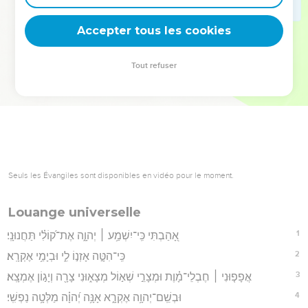
deviennent vos tremplins. Que vous guidiez un ministère, une
équipe, un groupe ou une famille, leur expérience est faite
Accepter tous les cookies
pour vous.
Tout refuser
Je découvre l’événement
Seuls les Évangiles sont disponibles en vidéo pour le moment.
Louange universelle
1
אָ֭הַבְתִּי כִּֽי־יִשְׁמַ֥ע ׀ יְהוָ֑ה אֶת־ק֝וֹלִ֗י תַּחֲנוּנָֽי׃
2
כִּֽי־הִטָּ֣ה אָזְנ֣וֹ לִ֑י וּבְיָמַ֥י אֶקְרָֽא׃
3
אֲפָפ֤וּנִי ׀ חֶבְלֵי־מָ֗וֶת וּמְצָרֵ֣י שְׁא֣וֹל מְצָא֑וּנִי צָרָ֖ה וְיָג֣וֹן אֶמְצָֽא׃
4
וּבְשֵֽׁם־יְהוָ֥ה אֶקְרָ֑א אָנָּ֥ה יְ֝הוָ֗ה מַלְּטָ֥ה נַפְשִֽׁי׃