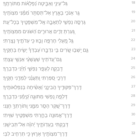
18
גַּל־עֵינַ֥י וְאַבִּ֑יטָה נִ֝פְלָא֗וֹת מִתּוֹרָתֶֽךָ׃
19
גֵּ֣ר אָנֹכִ֣י בָאָ֑רֶץ אַל־תַּסְתֵּ֥ר מִ֝מֶּ֗נִּי מִצְוֺתֶֽיךָ׃
20
גָּרְסָ֣ה נַפְשִׁ֣י לְתַאֲבָ֑ה אֶֽל־מִשְׁפָּטֶ֥יךָ בְכָל־עֵֽת׃
21
גָּ֭עַרְתָּ זֵדִ֣ים אֲרוּרִ֑ים הַ֝שֹּׁגִים מִמִּצְוֺתֶֽיךָ׃
22
גַּ֣ל מֵֽ֭עָלַי חֶרְפָּ֣ה וָב֑וּז כִּ֖י עֵדֹתֶ֣יךָ נָצָֽרְתִּי׃
23
גַּ֤ם יָֽשְׁב֣וּ שָׂ֭רִים בִּ֣י נִדְבָּ֑רוּ עַ֝בְדְּךָ֗ יָשִׂ֥יחַ בְּחֻקֶּֽיךָ׃
24
גַּֽם־עֵ֭דֹתֶיךָ שַׁעֲשֻׁעָ֗י אַנְשֵׁ֥י עֲצָתִֽי׃
25
דָּֽבְקָ֣ה לֶעָפָ֣ר נַפְשִׁ֑י חַ֝יֵּ֗נִי כִּדְבָרֶֽךָ׃
26
דְּרָכַ֣י סִ֭פַּרְתִּי וַֽתַּעֲנֵ֗נִי לַמְּדֵ֥נִי חֻקֶּֽיךָ׃
27
דֶּֽרֶךְ־פִּקּוּדֶ֥יךָ הֲבִינֵ֑נִי וְ֝אָשִׂ֗יחָה בְּנִפְלְאוֹתֶֽיךָ׃
28
דָּלְפָ֣ה נַ֭פְשִׁי מִתּוּגָ֑ה קַ֝יְּמֵ֗נִי כִּדְבָרֶֽךָ׃
29
דֶּֽרֶךְ־שֶׁ֭קֶר הָסֵ֣ר מִמֶּ֑נִּי וְֽתוֹרָתְךָ֥ חָנֵּֽנִי׃
30
דֶּֽרֶךְ־אֱמוּנָ֥ה בָחָ֑רְתִּי מִשְׁפָּטֶ֥יךָ שִׁוִּֽיתִי׃
31
דָּבַ֥קְתִּי בְעֵֽדְוֺתֶ֑יךָ יְ֝הוָ֗ה אַל־תְּבִישֵֽׁנִי׃
32
דֶּֽרֶךְ־מִצְוֺתֶ֥יךָ אָר֑וּץ כִּ֖י תַרְחִ֣יב לִבִּֽי׃