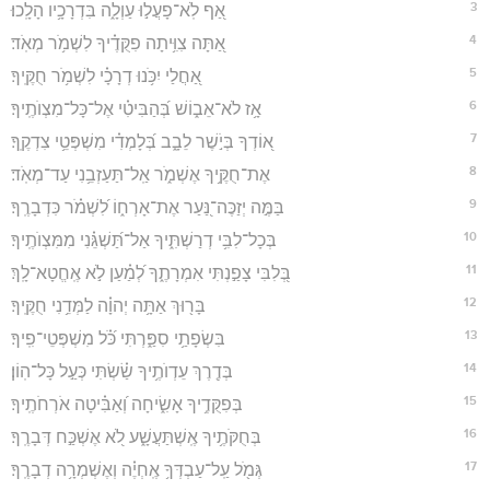
3
אַ֭ף לֹֽא־פָעֲל֣וּ עַוְלָ֑ה בִּדְרָכָ֥יו הָלָֽכוּ׃
4
אַ֭תָּה צִוִּ֥יתָה פִקֻּדֶ֗יךָ לִשְׁמֹ֥ר מְאֹֽד׃
5
אַ֭חֲלַי יִכֹּ֥נוּ דְרָכָ֗י לִשְׁמֹ֥ר חֻקֶּֽיךָ׃
6
אָ֥ז לֹא־אֵב֑וֹשׁ בְּ֝הַבִּיטִ֗י אֶל־כָּל־מִצְוֺתֶֽיךָ׃
7
א֭וֹדְךָ בְּיֹ֣שֶׁר לֵבָ֑ב בְּ֝לָמְדִ֗י מִשְׁפְּטֵ֥י צִדְקֶֽךָ׃
8
אֶת־חֻקֶּ֥יךָ אֶשְׁמֹ֑ר אַֽל־תַּעַזְבֵ֥נִי עַד־מְאֹֽד׃
9
בַּמֶּ֣ה יְזַכֶּה־נַּ֭עַר אֶת־אָרְח֑וֹ לִ֝שְׁמֹ֗ר כִּדְבָרֶֽךָ׃
10
בְּכָל־לִבִּ֥י דְרַשְׁתִּ֑יךָ אַל־תַּ֝שְׁגֵּ֗נִי מִמִּצְוֺתֶֽיךָ׃
11
בְּ֭לִבִּי צָפַ֣נְתִּי אִמְרָתֶ֑ךָ לְ֝מַ֗עַן לֹ֣א אֶֽחֱטָא־לָֽךְ׃
12
בָּר֖וּךְ אַתָּ֥ה יְהוָ֗ה לַמְּדֵ֥נִי חֻקֶּֽיךָ׃
13
בִּשְׂפָתַ֥י סִפַּ֑רְתִּי כֹּ֝֗ל מִשְׁפְּטֵי־פִֽיךָ׃
14
בְּדֶ֖רֶךְ עֵדְוֺתֶ֥יךָ שַׂ֗שְׂתִּי כְּעַ֣ל כָּל־הֽוֹן׃
15
בְּפִקֻּדֶ֥יךָ אָשִׂ֑יחָה וְ֝אַבִּ֗יטָה אֹרְחֹתֶֽיךָ׃
16
בְּחֻקֹּתֶ֥יךָ אֶֽשְׁתַּעֲשָׁ֑ע לֹ֭א אֶשְׁכַּ֣ח דְּבָרֶֽךָ׃
17
גְּמֹ֖ל עַֽל־עַבְדְּךָ֥ אֶֽחְיֶ֗ה וְאֶשְׁמְרָ֥ה דְבָרֶֽךָ׃