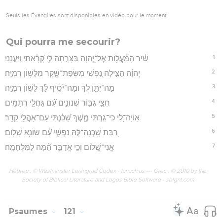
Seuls les Évangiles sont disponibles en vidéo pour le moment.
Qui pourra me secourir?
1
שִׁ֗יר הַֽמַּ֫עֲל֥וֹת אֶל־יְ֭הוָה בַּצָּרָ֣תָה לִּ֑י קָ֝רָ֗אתִי וַֽיַּעֲנֵֽנִי׃
2
יְֽהוָ֗ה הַצִּ֣ילָה נַ֭פְשִׁי מִשְּׂפַת־שֶׁ֑קֶר מִלָּשׁ֥וֹן רְמִיָּֽה׃
3
מַה־יִּתֵּ֣ן לְ֭ךָ וּמַה־יֹּסִ֥יף לָ֗ךְ לָשׁ֥וֹן רְמִיָּֽה׃
4
חִצֵּ֣י גִבּ֣וֹר שְׁנוּנִ֑ים עִ֝֗ם גַּחֲלֵ֥י רְתָמִֽים׃
5
אֽוֹיָה־לִ֭י כִּי־גַ֣רְתִּי מֶ֑שֶׁךְ שָׁ֝כַ֗נְתִּי עִֽם־אָהֳלֵ֥י קֵדָֽר׃
6
רַ֭בַּת שָֽׁכְנָה־לָּ֣הּ נַפְשִׁ֑י עִ֝֗ם שׂוֹנֵ֥א שָׁלֽוֹם׃
7
אֲ‍ֽנִי־שָׁ֭לוֹם וְכִ֣י אֲדַבֵּ֑ר הֵ֝֗מָּה לַמִּלְחָמָֽה׃
Hébreu : © Westminster Leningrad Codex - tanach.us --- Grec : © 2010 by the
Society of Biblical Literature and Logos Bible Software - sblgnt.com
Psaumes
121