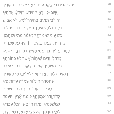
78
יֵבֹ֣שׁוּ זֵ֭דִים כִּי־שֶׁ֣קֶר עִוְּת֑וּנִי אֲ֝נִ֗י אָשִׂ֥יחַ בְּפִקּוּדֶֽיךָ׃
79
יָשׁ֣וּבוּ לִ֣י יְרֵאֶ֑יךָ *וידעו **וְ֝יֹדְעֵ֗י עֵדֹתֶֽיךָ׃
80
יְהִֽי־לִבִּ֣י תָמִ֣ים בְּחֻקֶּ֑יךָ לְ֝מַ֗עַן לֹ֣א אֵבֽוֹשׁ׃
81
כָּלְתָ֣ה לִתְשׁוּעָתְךָ֣ נַפְשִׁ֑י לִדְבָרְךָ֥ יִחָֽלְתִּי׃
82
כָּל֣וּ עֵ֭ינַי לְאִמְרָתֶ֑ךָ לֵ֝אמֹ֗ר מָתַ֥י תְּֽנַחֲמֵֽנִי׃
83
כִּֽי־הָ֭יִיתִי כְּנֹ֣אד בְּקִיט֑וֹר חֻ֝קֶּ֗יךָ לֹ֣א שָׁכָֽחְתִּי׃
84
כַּמָּ֥ה יְמֵֽי־עַבְדֶּ֑ךָ מָתַ֬י תַּעֲשֶׂ֖ה בְרֹדְפַ֣י מִשְׁפָּֽט׃
85
כָּֽרוּ־לִ֣י זֵדִ֣ים שִׁיח֑וֹת אֲ֝שֶׁ֗ר לֹ֣א כְתוֹרָתֶֽךָ׃
86
כָּל־מִצְוֺתֶ֥יךָ אֱמוּנָ֑ה שֶׁ֖קֶר רְדָפ֣וּנִי עָזְרֵֽנִי׃
87
כִּ֭מְעַט כִּלּ֣וּנִי בָאָ֑רֶץ וַ֝אֲנִ֗י לֹא־עָזַ֥בְתִּי פִקֻּודֶֽיךָ׃
88
כְּחַסְדְּךָ֥ חַיֵּ֑נִי וְ֝אֶשְׁמְרָ֗ה עֵד֥וּת פִּֽיךָ׃
89
לְעוֹלָ֥ם יְהוָ֑ה דְּ֝בָרְךָ֗ נִצָּ֥ב בַּשָּׁמָֽיִם׃
90
לְדֹ֣ר וָ֭דֹר אֱמֽוּנָתֶ֑ךָ כּוֹנַ֥נְתָּ אֶ֝֗רֶץ וַֽתַּעֲמֹֽד׃
91
לְֽ֭מִשְׁפָּטֶיךָ עָמְד֣וּ הַיּ֑וֹם כִּ֖י הַכֹּ֣ל עֲבָדֶֽיךָ׃
92
לוּלֵ֣י ת֭וֹרָתְךָ שַׁעֲשֻׁעָ֑י אָ֝֗ז אָבַ֥דְתִּי בְעָנְיִֽי׃