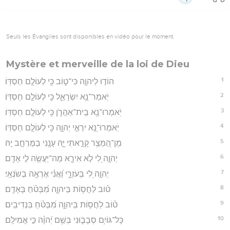
Seuls les Évangiles sont disponibles en vidéo pour le moment.
Mystère et merveille de la loi de Dieu
1
הוֹד֣וּ לַיהוָ֣ה כִּי־ט֑וֹב כִּ֖י לְעוֹלָ֣ם חַסְדּֽוֹ׃
2
יֹֽאמַר־נָ֥א יִשְׂרָאֵ֑ל כִּ֖י לְעוֹלָ֣ם חַסְדּֽוֹ׃
3
יֹֽאמְרוּ־נָ֥א בֵֽית־אַהֲרֹ֑ן כִּ֖י לְעוֹלָ֣ם חַסְדּֽוֹ׃
4
יֹֽאמְרוּ־נָ֭א יִרְאֵ֣י יְהוָ֑ה כִּ֖י לְעוֹלָ֣ם חַסְדּֽוֹ׃
5
מִֽן־הַ֭מֵּצַ֥ר קָרָ֣אתִי יָּ֑הּ עָנָ֖נִי בַמֶּרְחָ֣ב יָֽהּ׃
6
יְהוָ֣ה לִ֭י לֹ֣א אִירָ֑א מַה־יַּעֲשֶׂ֖ה לִ֣י אָדָֽם׃
7
יְהוָ֣ה לִ֭י בְּעֹזְרָ֑י וַ֝אֲנִ֗י אֶרְאֶ֥ה בְשֹׂנְאָֽי׃
8
ט֗וֹב לַחֲס֥וֹת בַּיהוָ֑ה מִ֝בְּטֹ֗חַ בָּאָדָֽם׃
9
ט֗וֹב לַחֲס֥וֹת בַּיהוָ֑ה מִ֝בְּטֹ֗חַ בִּנְדִיבִֽים׃
10
כָּל־גּוֹיִ֥ם סְבָב֑וּנִי בְּשֵׁ֥ם יְ֝הוָ֗ה כִּ֣י אֲמִילַֽם׃