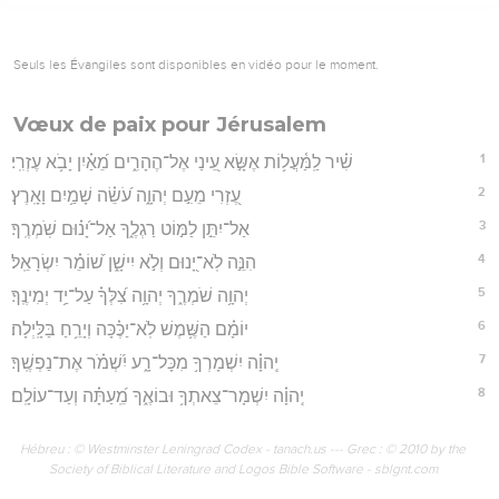
Seuls les Évangiles sont disponibles en vidéo pour le moment.
Vœux de paix pour Jérusalem
1
שִׁ֗יר לַֽמַּ֫עֲל֥וֹת אֶשָּׂ֣א עֵ֭ינַי אֶל־הֶהָרִ֑ים מֵ֝אַ֗יִן יָבֹ֥א עֶזְרִֽי׃
2
עֶ֭זְרִי מֵעִ֣ם יְהוָ֑ה עֹ֝שֵׂ֗ה שָׁמַ֥יִם וָאָֽרֶץ׃
3
אַל־יִתֵּ֣ן לַמּ֣וֹט רַגְלֶ֑ךָ אַל־יָ֝נ֗וּם שֹֽׁמְרֶֽךָ׃
4
הִנֵּ֣ה לֹֽא־יָ֭נוּם וְלֹ֣א יִישָׁ֑ן שׁ֝וֹמֵ֗ר יִשְׂרָאֵֽל׃
5
יְהוָ֥ה שֹׁמְרֶ֑ךָ יְהוָ֥ה צִ֝לְּךָ֗ עַל־יַ֥ד יְמִינֶֽךָ׃
6
יוֹמָ֗ם הַשֶּׁ֥מֶשׁ לֹֽא־יַכֶּ֗כָּה וְיָרֵ֥חַ בַּלָּֽיְלָה׃
7
יְֽהוָ֗ה יִשְׁמָרְךָ֥ מִכָּל־רָ֑ע יִ֝שְׁמֹ֗ר אֶת־נַפְשֶֽׁךָ׃
8
יְֽהוָ֗ה יִשְׁמָר־צֵאתְךָ֥ וּבוֹאֶ֑ךָ מֵֽ֝עַתָּ֗ה וְעַד־עוֹלָֽם׃
Hébreu : © Westminster Leningrad Codex - tanach.us --- Grec : © 2010 by the
Society of Biblical Literature and Logos Bible Software - sblgnt.com