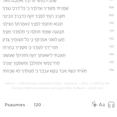
שָֽׁמְרָ֣ה נַ֭פְשִׁי עֵדֹתֶ֑יךָ וָאֹהֲבֵ֥ם מְאֹֽד׃
168
שָׁמַ֣רְתִּי פִ֭קּוּדֶיךָ וְעֵדֹתֶ֑יךָ כִּ֖י כָל־דְּרָכַ֣י נֶגְדֶּֽךָ׃
169
תִּקְרַ֤ב רִנָּתִ֣י לְפָנֶ֣יךָ יְהוָ֑ה כִּדְבָרְךָ֥ הֲבִינֵֽנִי׃
170
תָּב֣וֹא תְּחִנָּתִ֣י לְפָנֶ֑יךָ כְּ֝אִמְרָתְךָ֗ הַצִּילֵֽנִי׃
171
תַּבַּ֣עְנָה שְׂפָתַ֣י תְּהִלָּ֑ה כִּ֖י תְלַמְּדֵ֣נִי חֻקֶּֽיךָ׃
172
תַּ֣עַן לְ֭שׁוֹנִי אִמְרָתֶ֑ךָ כִּ֖י כָל־מִצְוֺתֶ֣יךָ צֶּֽדֶק׃
173
תְּהִֽי־יָדְךָ֥ לְעָזְרֵ֑נִי כִּ֖י פִקּוּדֶ֣יךָ בָחָֽרְתִּי׃
174
תָּאַ֣בְתִּי לִֽישׁוּעָתְךָ֣ יְהוָ֑ה וְ֝תֽוֹרָתְךָ֗ שַׁעֲשֻׁעָֽי׃
175
תְּֽחִי־נַ֭פְשִׁי וּֽתְהַֽלְלֶ֑ךָּ וּֽמִשְׁפָּטֶ֥ךָ יַעֲזְרֻֽנִי׃
176
תָּעִ֗יתִי כְּשֶׂ֣ה אֹ֭בֵד בַּקֵּ֣שׁ עַבְדֶּ֑ךָ כִּ֥י מִ֝צְוֺתֶ֗יךָ לֹ֣א שָׁכָֽחְתִּי׃
Hébreu : © Westminster Leningrad Codex - tanach.us --- Grec : © 2010 by the
Society of Biblical Literature and Logos Bible Software - sblgnt.com
Psaumes
120