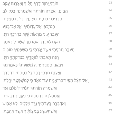
33
הוֹרֵ֣נִי יְ֭הוָה דֶּ֥רֶךְ חֻקֶּ֗יךָ וְאֶצְּרֶ֥נָּה עֵֽקֶב׃
34
הֲ֭בִינֵנִי וְאֶצְּרָ֥ה תֽוֹרָתֶ֗ךָ וְאֶשְׁמְרֶ֥נָּה בְכָל־לֵֽב׃
35
הַ֭דְרִיכֵנִי בִּנְתִ֣יב מִצְוֺתֶ֑יךָ כִּי־ב֥וֹ חָפָֽצְתִּי׃
36
הַט־לִ֭בִּי אֶל־עֵדְוֺתֶ֗יךָ וְאַ֣ל אֶל־בָּֽצַע׃
37
הַעֲבֵ֣ר עֵ֭ינַי מֵרְא֣וֹת שָׁ֑וְא בִּדְרָכֶ֥ךָ חַיֵּֽנִי׃
38
הָקֵ֣ם לְ֭עַבְדְּךָ אִמְרָתֶ֑ךָ אֲ֝שֶׁ֗ר לְיִרְאָתֶֽךָ׃
39
הַעֲבֵ֣ר חֶ֭רְפָּתִי אֲשֶׁ֣ר יָגֹ֑רְתִּי כִּ֖י מִשְׁפָּטֶ֣יךָ טוֹבִֽים׃
40
הִ֭נֵּה תָּאַ֣בְתִּי לְפִקֻּדֶ֑יךָ בְּצִדְקָתְךָ֥ חַיֵּֽנִי׃
41
וִֽיבֹאֻ֣נִי חֲסָדֶ֣ךָ יְהוָ֑ה תְּ֝שֽׁוּעָתְךָ֗ כְּאִמְרָתֶֽךָ׃
42
וְאֶֽעֱנֶ֣ה חֹרְפִ֣י דָבָ֑ר כִּֽי־בָ֝טַחְתִּי בִּדְבָרֶֽךָ׃
43
וְֽאַל־תַּצֵּ֬ל מִפִּ֣י דְבַר־אֱמֶ֣ת עַד־מְאֹ֑ד כִּ֖י לְמִשְׁפָּטֶ֣ךָ יִחָֽלְתִּי׃
44
וְאֶשְׁמְרָ֖ה תוֹרָתְךָ֥ תָמִ֗יד לְעוֹלָ֥ם וָעֶֽד׃
45
וְאֶתְהַלְּכָ֥ה בָרְחָבָ֑ה כִּ֖י פִקֻּדֶ֣יךָ דָרָֽשְׁתִּי׃
46
וַאֲדַבְּרָ֣ה בְ֭עֵדֹתֶיךָ נֶ֥גֶד מְלָכִ֗ים וְלֹ֣א אֵבֽוֹשׁ׃
47
וְאֶשְׁתַּֽעֲשַׁ֥ע בְּמִצְוֺתֶ֗יךָ אֲשֶׁ֣ר אָהָֽבְתִּי׃