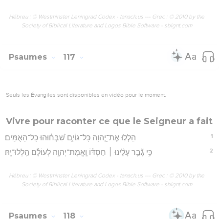
Hébreu : © Westminster Leningrad Codex - tanach.us --- Grec : © 2010 by the
Society of Biblical Literature and Logos Bible Software - sblgnt.com
Psaumes
117
Seuls les Évangiles sont disponibles en vidéo pour le moment.
Vivre pour raconter ce que le Seigneur a fait
1
הַֽלְל֣וּ אֶת־יְ֭הוָה כָּל־גּוֹיִ֑ם שַׁ֝בְּח֗וּהוּ כָּל־הָאֻמִּֽים׃
2
כִּ֥י גָ֘בַ֤ר עָלֵ֨ינוּ ׀ חַסְדּ֗וֹ וֶֽאֱמֶת־יְהוָ֥ה לְעוֹלָ֗ם הַֽלְלוּ־יָֽהּ׃
Hébreu : © Westminster Leningrad Codex - tanach.us --- Grec : © 2010 by the
Society of Biblical Literature and Logos Bible Software - sblgnt.com
Psaumes
118