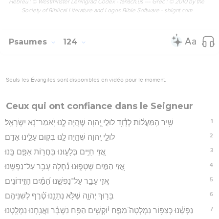
Hébreu : © Westminster Leningrad Codex - tanach.us --- Grec : © 2010 by the
Society of Biblical Literature and Logos Bible Software - sblgnt.com
Psaumes
124
Seuls les Évangiles sont disponibles en vidéo pour le moment.
Ceux qui ont confiance dans le Seigneur
1
שִׁ֥יר הַֽמַּעֲל֗וֹת לְדָ֫וִ֥ד לוּלֵ֣י יְ֭הוָה שֶׁהָ֣יָה לָ֑נוּ יֹֽאמַר־נָ֝א יִשְׂרָאֵֽל׃
2
לוּלֵ֣י יְ֭הוָה שֶׁהָ֣יָה לָ֑נוּ בְּק֖וּם עָלֵ֣ינוּ אָדָֽם׃
3
אֲ֭זַי חַיִּ֣ים בְּלָע֑וּנוּ בַּחֲר֖וֹת אַפָּ֣ם בָּֽנוּ׃
4
אֲ֭זַי הַמַּ֣יִם שְׁטָפ֑וּנוּ נַ֗֜חְלָה עָבַ֥ר עַל־נַפְשֵֽׁנוּ׃
5
אֲ֭זַי עָבַ֣ר עַל־נַפְשֵׁ֑נוּ הַ֝מַּ֗יִם הַזֵּֽידוֹנִֽים׃
6
בָּר֥וּךְ יְהוָ֑ה שֶׁלֹּ֥א נְתָנָ֥נוּ טֶ֝֗רֶף לְשִׁנֵּיהֶֽם׃
7
נַפְשֵׁ֗נוּ כְּצִפּ֥וֹר נִמְלְטָה֮ מִפַּ֪ח י֫וֹקְשִׁ֥ים הַפַּ֥ח נִשְׁבָּ֗ר וַאֲנַ֥חְנוּ נִמְלָֽטְנוּ׃