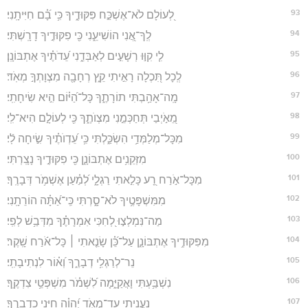
93
לְ֭עוֹלָם לֹא־אֶשְׁכַּ֣ח פִּקּוּדֶ֑יךָ כִּ֥י בָ֝֗ם חִיִּיתָֽנִי׃
94
לְֽךָ־אֲ֭נִי הוֹשִׁיעֵ֑נִי כִּ֖י פִקּוּדֶ֣יךָ דָרָֽשְׁתִּי׃
95
לִ֤י קִוּ֣וּ רְשָׁעִ֣ים לְאַבְּדֵ֑נִי עֵ֝דֹתֶ֗יךָ אֶתְבּוֹנָֽן׃
96
לְֽכָל תִּ֭כְלָה רָאִ֣יתִי קֵ֑ץ רְחָבָ֖ה מִצְוָתְךָ֣ מְאֹֽד׃
97
מָֽה־אָהַ֥בְתִּי תוֹרָתֶ֑ךָ כָּל־הַ֝יּ֗וֹם הִ֣יא שִׂיחָתִֽי׃
98
מֵ֭אֹ֣יְבַי תְּחַכְּמֵ֣נִי מִצְוֺתֶ֑ךָ כִּ֖י לְעוֹלָ֣ם הִיא־לִֽי׃
99
מִכָּל־מְלַמְּדַ֥י הִשְׂכַּ֑לְתִּי כִּ֥י עֵ֝דְוֺתֶ֗יךָ שִׂ֣יחָה לִֽֿי׃
100
מִזְּקֵנִ֥ים אֶתְבּוֹנָ֑ן כִּ֖י פִקּוּדֶ֣יךָ נָצָֽרְתִּי׃
101
מִכָּל־אֹ֣רַח רָ֭ע כָּלִ֣אתִי רַגְלָ֑י לְ֝מַ֗עַן אֶשְׁמֹ֥ר דְּבָרֶֽךָ׃
102
מִמִּשְׁפָּטֶ֥יךָ לֹא־סָ֑רְתִּי כִּֽי־אַ֝תָּ֗ה הוֹרֵתָֽנִי׃
103
מַה־נִּמְלְצ֣וּ לְ֭חִכִּי אִמְרָתֶ֗ךָ מִדְּבַ֥שׁ לְפִֽי׃
104
מִפִּקּוּדֶ֥יךָ אֶתְבּוֹנָ֑ן עַל־כֵּ֝֗ן שָׂנֵ֤אתִי ׀ כָּל־אֹ֬רַח שָֽׁקֶר׃
105
נֵר־לְרַגְלִ֥י דְבָרֶ֑ךָ וְ֝א֗וֹר לִנְתִיבָתִֽי׃
106
נִשְׁבַּ֥עְתִּי וָאֲקַיֵּ֑מָה לִ֝שְׁמֹ֗ר מִשְׁפְּטֵ֥י צִדְקֶֽךָ׃
107
נַעֲנֵ֥יתִי עַד־מְאֹ֑ד יְ֝הוָ֗ה חַיֵּ֥נִי כִדְבָרֶֽךָ׃