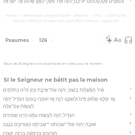
וְהַמַּטִּ֤ים עַֽקַלְקַלּוֹתָ֗ם יוֹלִיכֵ֣ם יְ֭הוָה אֶת־פֹּעֲלֵ֣י הָאָ֑וֶן שָׁ֝ל֗וֹם עַל־יִשְׂרָאֵֽל׃
Hébreu : © Westminster Leningrad Codex - tanach.us --- Grec : © 2010 by the
Society of Biblical Literature and Logos Bible Software - sblgnt.com
Psaumes
126
Seuls les Évangiles sont disponibles en vidéo pour le moment.
Si le Seigneur ne bâtit pas la maison
1
שִׁ֗יר הַֽמַּ֫עֲל֥וֹת בְּשׁ֣וּב יְ֭הוָה אֶת־שִׁיבַ֣ת צִיּ֑וֹן הָ֝יִ֗ינוּ כְּחֹלְמִֽים׃
2
אָ֤ז יִמָּלֵ֪א שְׂח֡וֹק פִּינוּ֮ וּלְשׁוֹנֵ֪נוּ רִ֫נָּ֥ה אָ֭ז יֹאמְר֣וּ בַגּוֹיִ֑ם הִגְדִּ֥יל יְ֝הוָ֗ה
לַעֲשׂ֥וֹת עִם־אֵֽלֶּה׃
3
הִגְדִּ֣יל יְ֭הוָה לַעֲשׂ֥וֹת עִמָּ֗נוּ הָיִ֥ינוּ שְׂמֵחִֽים׃
4
שׁוּבָ֣ה יְ֭הוָה אֶת־*שבותנו **שְׁבִיתֵ֑נוּ כַּאֲפִיקִ֥ים בַּנֶּֽגֶב׃
5
הַזֹּרְעִ֥ים בְּדִמְעָ֗ה בְּרִנָּ֥ה יִקְצֹֽרוּ׃