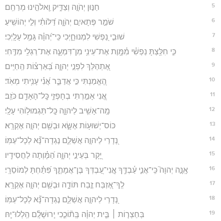
5
חַנּ֣וּן יְהֹוָ֣ה וְצַדִּ֑יק וֵ֖אלֹהֵ֣ינוּ מְרַחֵֽם׃
6
שֹׁמֵ֣ר פְּתָאיִ֣ם יְהֹוָ֑ה דַּ֝לּוֹתִ֗י וְלִ֣י יְהוֹשִֽׁיעַ׃
7
שׁוּבִ֣י נַ֭פְשִׁי לִמְנוּחָ֑יְכִי כִּֽי־יְ֝הוָ֗ה גָּמַ֥ל עָלָֽיְכִי׃
8
כִּ֤י חִלַּ֥צְתָּ נַפְשִׁ֗י מִ֫מָּ֥וֶת אֶת־עֵינִ֥י מִן־דִּמְעָ֑ה אֶת־רַגְלִ֥י מִדֶּֽחִי׃
9
אֶ֭תְהַלֵּךְ לִפְנֵ֣י יְהוָ֑ה בְּ֝אַרְצ֗וֹת הַֽחַיִּֽים׃
10
הֶ֭אֱמַנְתִּי כִּ֣י אֲדַבֵּ֑ר אֲ֝נִ֗י עָנִ֥יתִי מְאֹֽד׃
11
אֲ֭נִי אָמַ֣רְתִּי בְחָפְזִ֑י כָּֽל־הָאָדָ֥ם כֹּזֵֽב׃
12
מָֽה־אָשִׁ֥יב לַיהוָ֑ה כָּֽל־תַּגְמוּל֥וֹהִי עָלָֽי׃
13
כּוֹס־יְשׁוּע֥וֹת אֶשָּׂ֑א וּבְשֵׁ֖ם יְהוָ֣ה אֶקְרָֽא׃
14
נְ֭דָרַי לַיהוָ֣ה אֲשַׁלֵּ֑ם נֶגְדָה־נָּ֝֗א לְכָל־עַמּֽוֹ׃
15
יָ֭קָר בְּעֵינֵ֣י יְהוָ֑ה הַ֝מָּ֗וְתָה לַחֲסִידָֽיו׃
16
אָֽנָּ֣ה יְהוָה֮ כִּֽי־אֲנִ֪י עַ֫בְדֶּ֥ךָ אֲ‍ֽנִי־עַ֭בְדְּךָ בֶּן־אֲמָתֶ֑ךָ פִּ֝תַּ֗חְתָּ לְמוֹסֵרָֽי׃
17
לְֽךָ־אֶ֭זְבַּח זֶ֣בַח תּוֹדָ֑ה וּבְשֵׁ֖ם יְהוָ֣ה אֶקְרָֽא׃
18
נְ֭דָרַי לַיהוָ֣ה אֲשַׁלֵּ֑ם נֶגְדָה־נָּ֝֗א לְכָל־עַמּֽוֹ׃
19
בְּחַצְר֤וֹת ׀ בֵּ֤ית יְהוָ֗ה בְּֽת֘וֹכֵ֤כִי יְֽרוּשָׁלִָ֗ם הַֽלְלוּ־יָֽהּ׃