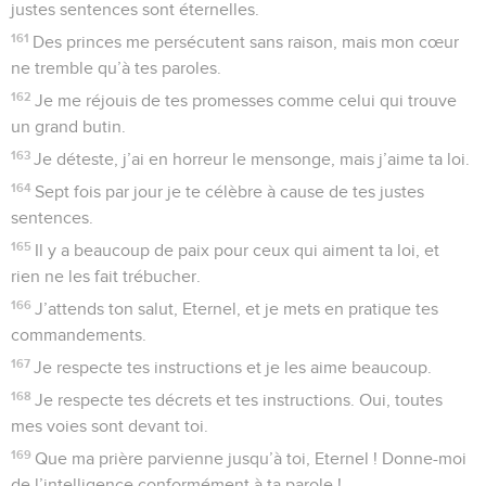
justes sentences sont éternelles.
161
Des princes me persécutent sans raison, mais mon cœur
ne tremble qu’à tes paroles.
162
Je me réjouis de tes promesses comme celui qui trouve
un grand butin.
163
Je déteste, j’ai en horreur le mensonge, mais j’aime ta loi.
164
Sept fois par jour je te célèbre à cause de tes justes
sentences.
165
Il y a beaucoup de paix pour ceux qui aiment ta loi, et
rien ne les fait trébucher.
166
J’attends ton salut, Eternel, et je mets en pratique tes
commandements.
167
Je respecte tes instructions et je les aime beaucoup.
168
Je respecte tes décrets et tes instructions. Oui, toutes
mes voies sont devant toi.
169
Que ma prière parvienne jusqu’à toi, Eternel ! Donne-moi
de l’intelligence conformément à ta parole !