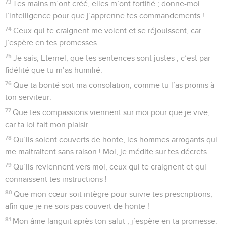
73
Tes mains m’ont créé, elles m’ont fortifié ; donne-moi
l’intelligence pour que j’apprenne tes commandements !
74
Ceux qui te craignent me voient et se réjouissent, car
j’espère en tes promesses.
75
Je sais, Eternel, que tes sentences sont justes ; c’est par
fidélité que tu m’as humilié.
76
Que ta bonté soit ma consolation, comme tu l’as promis à
ton serviteur.
77
Que tes compassions viennent sur moi pour que je vive,
car ta loi fait mon plaisir.
78
Qu’ils soient couverts de honte, les hommes arrogants qui
me maltraitent sans raison ! Moi, je médite sur tes décrets.
79
Qu’ils reviennent vers moi, ceux qui te craignent et qui
connaissent tes instructions !
80
Que mon cœur soit intègre pour suivre tes prescriptions,
afin que je ne sois pas couvert de honte !
81
Mon âme languit après ton salut ; j’espère en ta promesse.