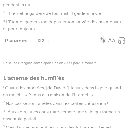
pendant la nuit.
7
L’Eternel te gardera de tout mal, il gardera ta vie.
8
L’Eternel gardera ton départ et ton arrivée dès maintenant
et pour toujours.
Psaumes
122
Seuls les Évangiles sont disponibles en vidéo pour le moment.
L'attente des humiliés
1
Chant des montées, [de David. ] Je suis dans la joie quand
on me dit : « Allons à la maison de l’Eternel ! »
2
Nos pas se sont arrêtés dans tes portes, Jérusalem !
3
Jérusalem, tu es construite comme une ville qui forme un
ensemble parfait.
4
C’est là que montent les tribus, les tribus de l’Eternel –