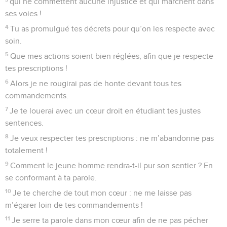
qui ne commettent aucune injustice et qui marchent dans
ses voies !
4
Tu as promulgué tes décrets pour qu’on les respecte avec
soin.
5
Que mes actions soient bien réglées, afin que je respecte
tes prescriptions !
6
Alors je ne rougirai pas de honte devant tous tes
commandements.
7
Je te louerai avec un cœur droit en étudiant tes justes
sentences.
8
Je veux respecter tes prescriptions : ne m’abandonne pas
totalement !
9
Comment le jeune homme rendra-t-il pur son sentier ? En
se conformant à ta parole.
10
Je te cherche de tout mon cœur : ne me laisse pas
m’égarer loin de tes commandements !
11
Je serre ta parole dans mon cœur afin de ne pas pécher