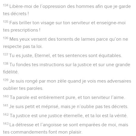
134
Libère-moi de l’oppression des hommes afin que je garde
tes décrets !
135
Fais briller ton visage sur ton serviteur et enseigne-moi
tes prescriptions !
136
Mes yeux versent des torrents de larmes parce qu’on ne
respecte pas ta loi.
137
Tu es juste, Eternel, et tes sentences sont équitables.
138
Tu fondes tes instructions sur la justice et sur une grande
fidélité.
139
Je suis rongé par mon zèle quand je vois mes adversaires
oublier tes paroles.
140
Ta parole est entièrement pure, et ton serviteur l’aime.
141
Je suis petit et méprisé, mais je n’oublie pas tes décrets.
142
Ta justice est une justice éternelle, et ta loi est la vérité.
143
La détresse et l’angoisse se sont emparées de moi, mais
tes commandements font mon plaisir.