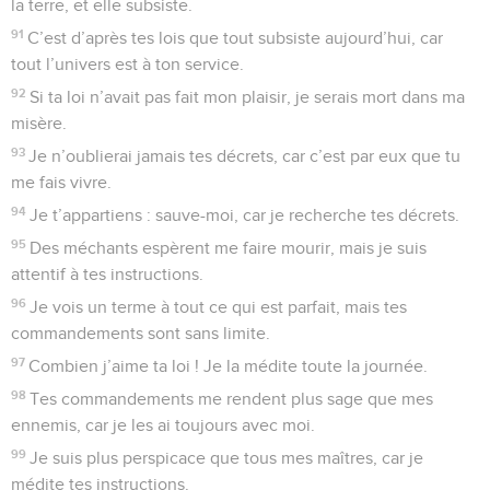
la terre, et elle subsiste.
91
C’est d’après tes lois que tout subsiste aujourd’hui, car
tout l’univers est à ton service.
92
Si ta loi n’avait pas fait mon plaisir, je serais mort dans ma
misère.
93
Je n’oublierai jamais tes décrets, car c’est par eux que tu
me fais vivre.
94
Je t’appartiens : sauve-moi, car je recherche tes décrets.
95
Des méchants espèrent me faire mourir, mais je suis
attentif à tes instructions.
96
Je vois un terme à tout ce qui est parfait, mais tes
commandements sont sans limite.
97
Combien j’aime ta loi ! Je la médite toute la journée.
98
Tes commandements me rendent plus sage que mes
ennemis, car je les ai toujours avec moi.
99
Je suis plus perspicace que tous mes maîtres, car je
médite tes instructions.