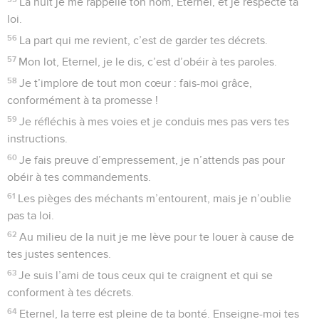
La nuit je me rappelle ton nom, Eternel, et je respecte ta
loi.
56
La part qui me revient, c’est de garder tes décrets.
57
Mon lot, Eternel, je le dis, c’est d’obéir à tes paroles.
58
Je t’implore de tout mon cœur : fais-moi grâce,
conformément à ta promesse !
59
Je réfléchis à mes voies et je conduis mes pas vers tes
instructions.
60
Je fais preuve d’empressement, je n’attends pas pour
obéir à tes commandements.
61
Les pièges des méchants m’entourent, mais je n’oublie
pas ta loi.
62
Au milieu de la nuit je me lève pour te louer à cause de
tes justes sentences.
63
Je suis l’ami de tous ceux qui te craignent et qui se
conforment à tes décrets.
64
Eternel, la terre est pleine de ta bonté. Enseigne-moi tes