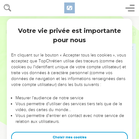
Votre vie privée est importante
Psaumes
119
pour nous
NE MANQUEZ PAS L’ÉVÉNEMENT
En cliquant sur le bouton « Accepter tous les cookies », vous
DE L’ANNÉE !
acceptez que TopChrétien utilise des traceurs (comme des
cookies ou l'identifiant unique de votre compte utilisateur) et
ET SI LEURS ERREURS POUVAIENT VOUS ÉVITER LES
traite vos données à caractère personnel (comme vos
VOTRES ?
données de navigation et les informations renseignées dans
votre compte utilisateur) dans les buts suivants :
On admire souvent les leaders pour leurs réussites, leur impact,
leur foi ou leur vision. Mais on voit moins les doutes, les erreurs
Mesurer l'audience de notre service
Vous permettre d'utiliser des services tiers tels que de la
et les saisons difficiles qu'ils ont traversés, alors même que ce
vidéo, des cartes du monde…
sont elles qui les ont façonnés.
Vous permettre d'entrer en contact avec notre service de
relation aux utilisateurs.
Dans cette conférence, leaders, entrepreneurs, et responsables
reviennent sur les erreurs marquantes de leur parcours et les
clés pour avancer avec plus de sagesse afin que leurs erreurs
Choisir mes cookies