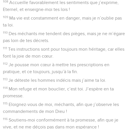
108
Accueille favorablement les sentiments que j’exprime,
Eternel, et enseigne-moi tes lois !
109
Ma vie est constamment en danger, mais je n’oublie pas
ta loi.
110
Des méchants me tendent des pièges, mais je ne m’égare
pas loin de tes décrets.
111
Tes instructions sont pour toujours mon héritage, car elles
font la joie de mon cœur.
112
Je pousse mon cœur à mettre tes prescriptions en
pratique, et ce toujours, jusqu’à la fin.
113
Je déteste les hommes indécis mais j’aime ta loi.
114
Mon refuge et mon bouclier, c’est toi. J’espère en ta
promesse.
115
Eloignez-vous de moi, méchants, afin que j’observe les
commandements de mon Dieu !
116
Soutiens-moi conformément à ta promesse, afin que je
vive, et ne me déçois pas dans mon espérance !