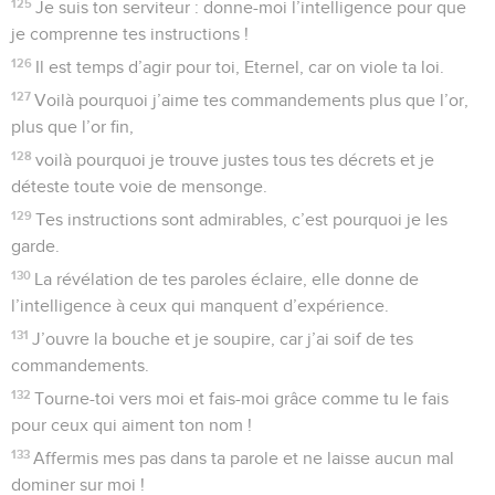
125
Je suis ton serviteur : donne-moi l’intelligence pour que
je comprenne tes instructions !
126
Il est temps d’agir pour toi, Eternel, car on viole ta loi.
127
Voilà pourquoi j’aime tes commandements plus que l’or,
plus que l’or fin,
128
voilà pourquoi je trouve justes tous tes décrets et je
déteste toute voie de mensonge.
129
Tes instructions sont admirables, c’est pourquoi je les
garde.
130
La révélation de tes paroles éclaire, elle donne de
l’intelligence à ceux qui manquent d’expérience.
131
J’ouvre la bouche et je soupire, car j’ai soif de tes
commandements.
132
Tourne-toi vers moi et fais-moi grâce comme tu le fais
pour ceux qui aiment ton nom !
133
Affermis mes pas dans ta parole et ne laisse aucun mal
dominer sur moi !