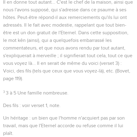
Il en donne tout autant...
C'est le chef de la maison, ainsi que
nous l'avons supposé, qui s'adresse dans ce psaume à ses
hôtes. Peut-être répond-il aux remerciements qu'ils lui ont
adressés. Il le fait avec modestie, rappelant que tout bien-
être est un don gratuit de l'Eternel. Dans cette supposition,
le mot
kên
(ainsi), qui a quelquefois embarrassé les
commentateurs, et que nous avons rendu par
tout autant
,
s'expliquerait à merveille ; il signifierait
tout cela
, tout ce que
vous voyez là... Il en serait de même du
voici
(verset 3) :
Voici, des fils (tels que ceux que vous voyez-là), etc. (Bovet,
page 119).
3
3 à 5
Une famille nombreuse.
Des fils
: voir verset 1, note.
Un héritage
: un bien que l'homme n'acquiert pas par son
travail, mais que l'Eternel accorde ou refuse comme il lui
plaît.