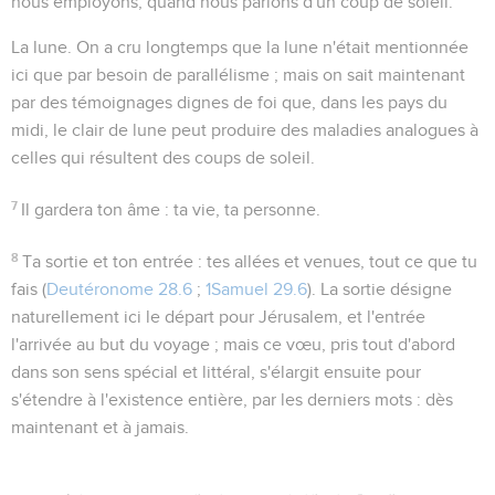
nous employons, quand nous parlons d'un coup de soleil.
La lune
. On a cru longtemps que la lune n'était mentionnée
ici que par besoin de parallélisme ; mais on sait maintenant
par des témoignages dignes de foi que, dans les pays du
midi, le clair de lune peut produire des maladies analogues à
celles qui résultent des coups de soleil.
7
Il gardera ton âme
: ta vie, ta personne.
8
Ta sortie et ton entrée
: tes allées et venues, tout ce que tu
fais (
Deutéronome 28.6
;
1Samuel 29.6
). La
sortie
désigne
naturellement ici le départ pour Jérusalem, et l'
entrée
l'arrivée au but du voyage ; mais ce vœu, pris tout d'abord
dans son sens spécial et littéral, s'élargit ensuite pour
s'étendre à l'existence entière, par les derniers mots :
dès
maintenant et à jamais
.