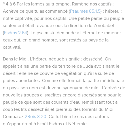
4
4 à 6
Par les larmes au triomphe.
Ramène nos captifs
:
Achève ce que tu as commencé (
Psaumes 85.1
,
5
) ; hébreu :
notre captivité
, pour
nos captifs
. Une petite partie du peuple
seulement était revenue sous la direction de Zorobabel
(
Esdras 2.64
). Le psalmiste demande à l'Eternel de ramener
ceux qui, en grand nombre, sont restés au pays de la
captivité.
Dans le Midi
. L'hébreu
négueb
signifie :
desséché
. On
appelait ainsi une partie du territoire de Juda avoisinant le
désert ; elle ne se couvre de végétation qu'à la suite de
pluies abondantes. Comme elle formait la partie méridionale
du pays, son nom est devenu synonyme de
midi
. L'arrivée de
nouvelles troupes d'Israélites encore dispersés sera pour le
peuple ce que sont des courants d'eau remplissant tout à
coup les lits desséchés,et pierreux des torrents du Midi.
Comparez
2Rois 3.20
. Ce fut bien le cas des renforts
qu'apportèrent à Israël Esdras et Néhémie.