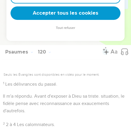
qui se sent étranger et comme perdu dans son propre pays,
Accepter tous les cookies
où le poursuit le mauvais vouloir de ses ennemis.
Tout refuser
Autres ressources sur theotex.org, contact theotex@gmail.com
Psaumes
120
Seuls les Évangiles sont disponibles en vidéo pour le moment.
1
Les délivrances du passé.
Il m'a répondu
. Avant d'exposer à Dieu sa triste. situation, le
fidèle pense avec reconnaissance aux exaucements
d'autrefois.
2
2 à 4
Les calomniateurs.