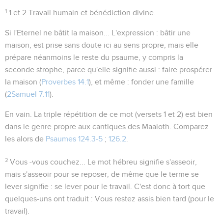
1
1 et 2
Travail humain et bénédiction divine.
Si l'Eternel ne bâtit la maison...
L'expression :
bâtir une
maison
, est prise sans doute ici au sens propre, mais elle
prépare néanmoins le reste du psaume, y compris la
seconde strophe, parce qu'elle signifie aussi : faire prospérer
la maison (
Proverbes 14.1
), et même : fonder une famille
(
2Samuel 7.11
).
En vain
. La triple répétition de ce mot (versets 1 et 2) est bien
dans le genre propre aux cantiques des Maaloth. Comparez
les
alors
de
Psaumes 124.3-5
;
126.2
.
2
Vous -vous couchez...
Le mot hébreu signifie
s'asseoir
,
mais s'asseoir pour se reposer, de même que le terme
se
lever
signifie : se lever pour le travail. C'est donc à tort que
quelques-uns ont traduit :
Vous restez assis bien tard
(pour le
travail).