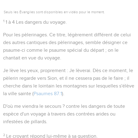
Seuls les Évangiles sont disponibles en vidéo pour le moment.
1
1 à 4
Les dangers du voyage.
Pour les pèlerinages
. Ce titre, légèrement différent de celui
des autres
cantiques des pèlerinages
, semble désigner ce
psaume-ci comme le psaume spécial du départ ; on le
chantait en vue du voyage.
Je lève les yeux
, proprement :
Je lèverai
. Dès ce moment, le
pèlerin regarde vers Sion, et il ne cessera pas de le faire ; il
cherche dans le lointain
les montagnes
sur lesquelles s'élève
la ville sainte (
Psaumes 87.1
).
D'où me viendra le secours ?
contre les dangers de toute
espèce d'un voyage à travers des contrées arides ou
infestées de pillards.
2
Le croyant répond lui-même à sa question.