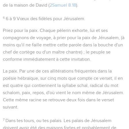
de
la maison de David
(
2Samuel 8.18
).
6
6 à 9
Vœux des fidèles pour Jérusalem.
Priez pour la paix
. Chaque pèlerin exhorte, lui et ses
compagnons de voyage, à prier pour la paix de Jérusalem, (à
moins qu'il ne faille mettre cette parole dans la bouche d'un
chef de cortège ou d'un
maître chantre
) ; le peuple se
conforme immédiatement à cette invitation.
La paix
. Par une de ces allitérations fréquentes dans la
poésie hébraïque, sur cinq mots que compte ce verset, il en
est quatre qui contiennent la syllabe
schal
, radical du mot
schalom
, paix, repos, d'où vient le nom même de Jérusalem.
Cette même racine se retrouve deux fois dans le verset
suivant.
7
Dans tes tours
, ou
tes palais
. Les palais de Jérusalem
doivent avoir été des maisons fortes et probablement de