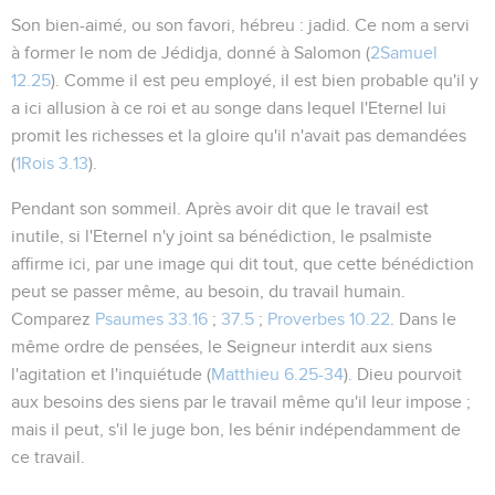
Son bien-aimé
, ou
son favori
, hébreu :
jadid
. Ce nom a servi
à former le nom de
Jédidja
, donné à Salomon (
2Samuel
12.25
). Comme il est peu employé, il est bien probable qu'il y
a ici allusion à ce roi et au songe dans lequel l'Eternel lui
promit les richesses et la gloire qu'il n'avait pas demandées
(
1Rois 3.13
).
Pendant son sommeil
. Après avoir dit que le travail est
inutile, si l'Eternel n'y joint sa bénédiction, le psalmiste
affirme ici, par une image qui dit tout, que cette bénédiction
peut se passer même, au besoin, du travail humain.
Comparez
Psaumes 33.16
;
37.5
;
Proverbes 10.22
. Dans le
même ordre de pensées, le Seigneur interdit aux siens
l'agitation et l'inquiétude (
Matthieu 6.25-34
). Dieu pourvoit
aux besoins des siens par le travail même qu'il leur impose ;
mais il peut, s'il le juge bon, les bénir indépendamment de
ce travail.