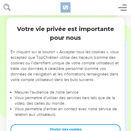
Sept fois le jour
: nombre sacré et symbolique. Le fidèle
ne s'en tient pas aux heures fixées pour la prière, le matin, à
midi et le soir (
Psaumes 55.18
;
Daniel 6.10
), mais à toute
Bible annotée
heure il éprouve le besoin de louer Dieu.
Votre vie privée est importante
Psaumes
119
pour nous
169
169 à 176
Vingt-deuxième strophe : Strophe finale, qui
résume le psaume entier. Que mon cri parvienne jusqu'à toi !
En cliquant sur le bouton « Accepter tous les cookies », vous
acceptez que TopChrétien utilise des traceurs (comme des
cookies ou l'identifiant unique de votre compte utilisateur) et
172
Ma langue célébrera ta parole
, littéralement :
répondra à
traite vos données à caractère personnel (comme vos
données de navigation et les informations renseignées dans
ta parole
. Il y a entre l'Eternel et l'homme pieux comme un
votre compte utilisateur) dans les buts suivants :
dialogue recommençant chaque fois que le fidèle entend ou
lit les Ecritures.
Mesurer l'audience de notre service
Vous permettre d'utiliser des services tiers tels que de la
vidéo, des cartes du monde…
176
Je suis errant
. Au terme de ce psaume, qui n'est qu'une
Vous permettre d'entrer en contact avec notre service de
relation aux utilisateurs.
longue affirmation d'attachement à la loi de Dieu, cette
parole ne peut être entendue dans le sens d'un égarement
Choisir mes cookies
spirituel. Il doit y avoir plutôt allusion à la position du peuple,