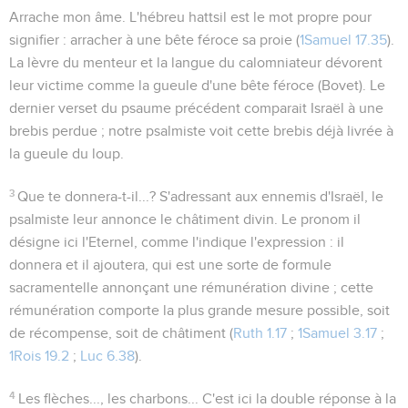
Arrache mon âme
. L'hébreu
hattsil
est le mot propre pour
signifier : arracher à une bête féroce sa proie (
1Samuel 17.35
).
La
lèvre
du menteur et la
langue
du calomniateur dévorent
leur victime comme la gueule d'une bête féroce (Bovet). Le
dernier verset du psaume précédent comparait Israël à une
brebis perdue ; notre psalmiste voit cette brebis déjà livrée à
la gueule du loup.
3
Que te donnera-t-il...?
S'adressant aux ennemis d'Israël, le
psalmiste leur annonce le châtiment divin. Le pronom
il
désigne ici l'Eternel, comme l'indique l'expression :
il
donnera
et
il ajoutera
, qui est une sorte de formule
sacramentelle annonçant une rémunération divine ; cette
rémunération comporte la plus grande mesure possible, soit
de récompense, soit de châtiment (
Ruth 1.17
;
1Samuel 3.17
;
1Rois 19.2
;
Luc 6.38
).
4
Les flèches..., les charbons...
C'est ici la double réponse à la