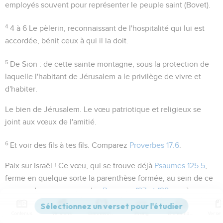
employés souvent pour représenter le peuple saint (Bovet).
4
4 à 6
Le pèlerin, reconnaissant de l'hospitalité qui lui est
accordée, bénit ceux à qui il la doit.
5
De Sion
: de cette sainte montagne, sous la protection de
laquelle l'habitant de Jérusalem a le privilège de vivre et
d'habiter.
Le bien de Jérusalem
. Le vœu patriotique et religieux se
joint aux vœux de l'amitié.
6
Et voir des fils à tes fils
. Comparez
Proverbes 17.6
.
Paix sur Israël !
Ce vœu, qui se trouve déjà
Psaumes 125.5
,
ferme en quelque sorte la parenthèse formée, au sein de ce
groupe de psaumes, par les
Psaumes 127 et 128
; après ce
regard jeté sur le bonheur domestique des familles craignant
Contenus
Versions
Commentaires
Strong
Dictionnaire
Dieu, la pensée va être ramenée aux grandes