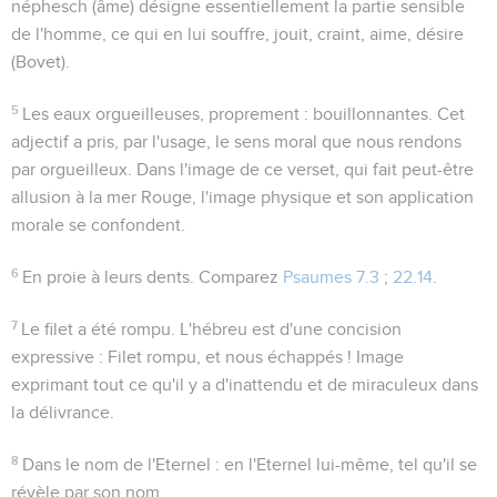
néphesch
(âme) désigne essentiellement la partie sensible
de l'homme, ce qui en lui souffre, jouit, craint, aime, désire
(Bovet).
5
Les eaux orgueilleuses
, proprement :
bouillonnantes
. Cet
adjectif a pris, par l'usage, le sens moral que nous rendons
par orgueilleux. Dans l'image de ce verset, qui fait peut-être
allusion à la mer Rouge, l'image physique et son application
morale se confondent.
6
En proie à leurs dents
. Comparez
Psaumes 7.3
;
22.14
.
7
Le filet a été rompu
. L'hébreu est d'une concision
expressive :
Filet rompu, et nous échappés !
Image
exprimant tout ce qu'il y a d'inattendu et de miraculeux dans
la délivrance.
8
Dans le nom de l'Eternel
: en l'Eternel lui-même, tel qu'il se
révèle par son nom.