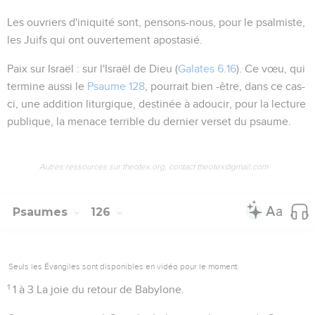
Les ouvriers d'iniquité
sont, pensons-nous, pour le psalmiste,
les Juifs qui ont ouvertement apostasié.
Paix sur Israël
: sur l'Israël de Dieu (
Galates 6.16
). Ce vœu, qui
termine aussi le
Psaume 128
, pourrait bien -être, dans ce cas-
ci, une addition liturgique, destinée à adoucir, pour la lecture
publique, la menace terrible du dernier verset du psaume.
Autres ressources sur theotex.org, contact theotex@gmail.com
Psaumes
126
Seuls les Évangiles sont disponibles en vidéo pour le moment.
1
1 à 3
La joie du retour de Babylone.