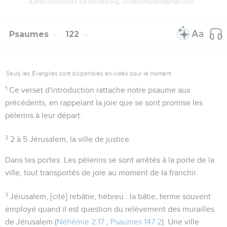
Autres ressources sur theotex.org, contact theotex@gmail.com
Psaumes
122
Seuls les Évangiles sont disponibles en vidéo pour le moment.
1
Ce verset d'introduction rattache notre psaume aux
précédents, en rappelant la joie que se sont promise les
pèlerins à leur départ.
2
2 à 5
Jérusalem, la ville de justice.
Dans tes portes
. Les pèlerins se sont arrêtés à la porte de la
ville, tout transportés de joie au moment de la franchir.
3
Jérusalem, [cité] rebâtie
, hébreu :
la bâtie
, terme souvent
employé quand il est question du relèvement des murailles
de Jérusalem (
Néhémie 2.17
;
Psaumes 147.2
). Une ville