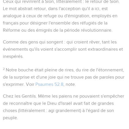
Ceux qui revinrent à Sion
, littéralement :
le retour de Sion
.
Le mot abstrait
retour
, dans l'acception qu'il a ici, est
analogue à ceux de
refuge
ou d'
émigration
, employés en
français pour désigner l'ensemble des réfugiés de la
Réforme ou des émigrés de la période révolutionnaire.
Comme des gens qui songent
: qui croient rêver, tant les
événements qu'ils voient s'accomplir sont extraordinaires et
inespérés.
2
Notre bouche était pleine de rires
, du rire de l'étonnement,
de la surprise et d'une joie qui ne trouve pas de paroles pour
s'exprimer. Voir
Psaumes 52.8
, note.
Chez les Gentils
. Même les païens ne pouvaient s'empêcher
de reconnaître que le Dieu d'Israël avait fait
de grandes
choses
(littéralement :
agi grandement
) à l'égard de son
peuple.