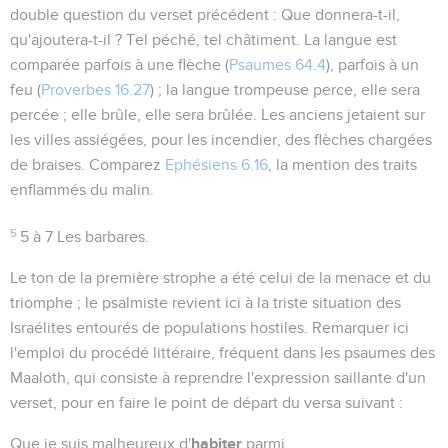
double question du verset précédent :
Que donnera-t-il,
qu'ajoutera-t-il ?
Tel péché, tel châtiment. La langue est
comparée parfois à une flèche (
Psaumes 64.4
), parfois à un
feu (
Proverbes 16.27
) ; la langue trompeuse perce, elle sera
percée ; elle brûle, elle sera brûlée. Les anciens jetaient sur
les villes assiégées, pour les incendier, des flèches chargées
de braises. Comparez
Ephésiens 6.16
, la mention des
traits
enflammés du malin
.
5
5 à 7
Les barbares.
Le ton de la première strophe a été celui de la menace et du
triomphe ; le psalmiste revient ici à la triste situation des
Israélites entourés de populations hostiles. Remarquer ici
l'emploi du procédé littéraire, fréquent dans les psaumes des
Maaloth, qui consiste à reprendre l'expression saillante d'un
verset, pour en faire le point de départ du versa suivant :
habiter
Que je suis malheureux d'
parmi...