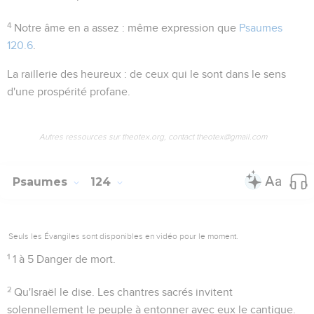
4
Notre âme en a assez
: même expression que
Psaumes
120.6
.
La raillerie des heureux
: de ceux qui le sont dans le sens
d'une prospérité profane.
Autres ressources sur theotex.org, contact theotex@gmail.com
Psaumes
124
Seuls les Évangiles sont disponibles en vidéo pour le moment.
1
1 à 5
Danger de mort.
2
Qu'Israël le dise
. Les chantres sacrés invitent
solennellement le peuple à entonner avec eux le cantique.