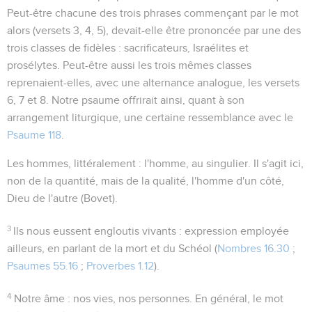
Peut-être chacune des trois phrases commençant par le mot
alors
(versets 3, 4, 5), devait-elle être prononcée par une des
trois classes de fidèles : sacrificateurs, Israélites et
prosélytes. Peut-être aussi les trois mêmes classes
reprenaient-elles, avec une alternance analogue, les versets
6, 7 et 8. Notre psaume offrirait ainsi, quant à son
arrangement liturgique, une certaine ressemblance avec le
Psaume 118
.
Les hommes
, littéralement :
l'homme
, au singulier. Il s'agit ici,
non de la quantité, mais de la qualité, l'homme d'un côté,
Dieu de l'autre (Bovet).
3
Ils nous eussent engloutis vivants
: expression employée
ailleurs, en parlant de la mort et du Schéol (
Nombres 16.30
;
Psaumes 55.16
;
Proverbes 1.12
).
4
Notre âme
: nos vies, nos personnes. En général, le mot