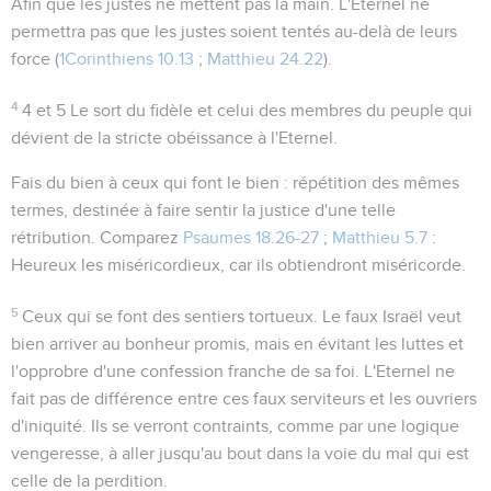
Afin que les justes ne mettent pas la main
. L'Eternel ne
permettra pas que les justes soient tentés au-delà de leurs
force (
1Corinthiens 10.13
;
Matthieu 24.22
).
4
4 et 5
Le sort du fidèle et celui des membres du peuple qui
dévient de la stricte obéissance à l'Eternel.
Fais du bien à ceux qui font le bien
: répétition des mêmes
termes, destinée à faire sentir la justice d'une telle
rétribution. Comparez
Psaumes 18.26-27
;
Matthieu 5.7
:
Heureux les miséricordieux, car ils obtiendront miséricorde
.
5
Ceux qui se font des sentiers tortueux
. Le faux Israël veut
bien arriver au bonheur promis, mais en évitant les luttes et
l'opprobre d'une confession franche de sa foi. L'Eternel ne
fait pas de différence entre ces faux serviteurs et les ouvriers
d'iniquité. Ils se verront contraints, comme par une logique
vengeresse, à aller jusqu'au bout dans la voie du mal qui est
celle de la perdition.