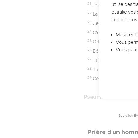
22
Roule de dessus moi 
23
Les princes même se s
24
Tes témoignages son
25
Mon âme est attachée 
26
Je t'ai déclaré mes v
27
Fais-moi comprendre l
28
Mon âme, de tristesse
29
Éloigne de moi la vo
30
J'ai choisi la voie de
31
Je suis attaché à tes
32
Je courrai dans la v
33
Éternel ! enseigne-moi 
34
Donne-moi de l'intelli
35
Fais-moi marcher dan
36
Incline mon coeur à 