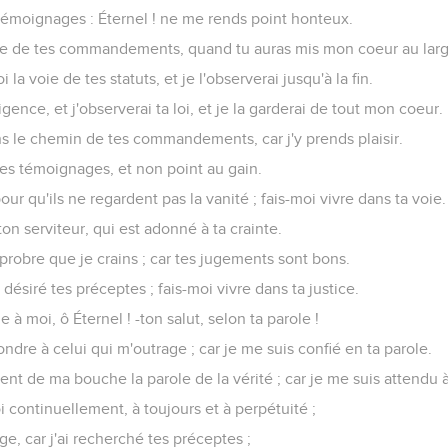
ligé, j'errais ; mais maintenant je garde ta parole.
ant ; enseigne-moi tes statuts.
inventé contre moi des mensonges ; j'observerai tes préceptes d
i comme la graisse ; moi, je trouve mes délices en ta loi.
 j'aie été affligé, afin que j'apprenne tes statuts.
st meilleure pour moi que des milliers de pièces d'or et d'argent.
et façonné ; rends-moi intelligent, et j'apprendrai tes commande
 me verront, et se réjouiront ; car je me suis attendu à ta parole.
ue tes jugements sont justice, et que c'est en fidélité que tu m'as 
ie, soit ma consolation, selon ta parole à ton serviteur.
ennent sur moi, et je vivrai ; car ta loi fait mes délices.
oient couverts de honte, car sans cause ils ont agi perversement
gnent se tournent vers moi, et ceux qui connaissent tes témoign
tègre dans tes statuts, afin que je ne sois pas honteux.