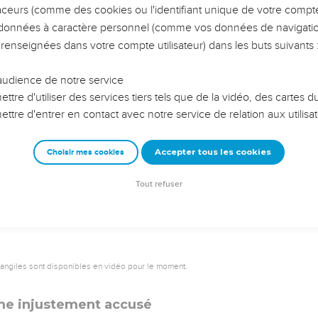
l'opprobre et le mépris ; car je garde tes témoignages.
ont assis et parlent contre moi ; ton serviteur médite tes statuts
t aussi mes délices, les hommes de mon conseil.
à la poussière ; fais-moi vivre selon ta parole.
oies, et tu m'as répondu ; enseigne-moi tes statuts.
a voie de tes préceptes, et je méditerai sur tes merveilles.
, se fond en larmes ; affermis-moi selon ta parole.
ie du mensonge, et, dans ta grâce, donne-moi ta loi.
 la fidélité, j'ai placé devant moi tes jugements.
 témoignages : Éternel ! ne me rends point honteux.
oie de tes commandements, quand tu auras mis mon coeur au larg
la voie de tes statuts, et je l'observerai jusqu'à la fin.
gence, et j'observerai ta loi, et je la garderai de tout mon coeur.
s le chemin de tes commandements, car j'y prends plaisir.
tes témoignages, et non point au gain.