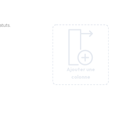
re ceux qui me
ndonné tes préceptes.
e.
te servent.