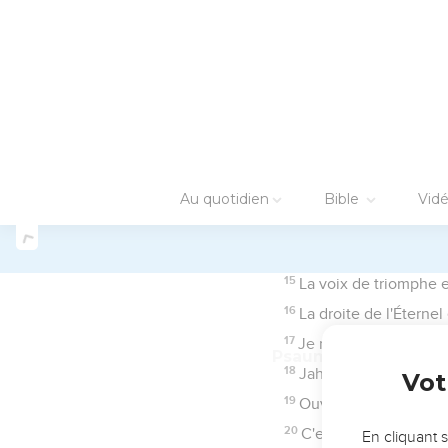
7
Je te célébrerai d'un c
8
Je garderai tes statuts
9
Comment un jeune homm
10
Je t'ai cherché de t
11
J'ai caché ta parole 
12
Éternel ! tu es béni ;
13
J'ai raconté de mes l
14
J'ai pris plaisir au c
15
Je méditerai tes préce
16
Je fais mes délices de
17
Fais du bien à ton serv
18
Ouvre mes yeux, et je 
19
Je suis étranger dan
20
Mon âme est brisée p
21
Tu as tancé les orgu