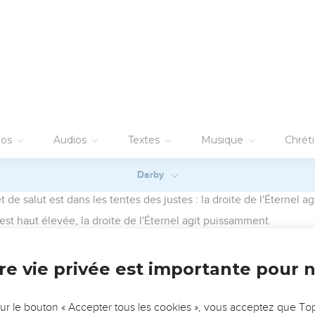
oeur droit, quand j'aurai appris les ordonnances de ta justice.
 ; ne me délaisse pas tout à fait.
e rendra-t-il pure sa voie ? Ce sera en y prenant garde selon 
out mon coeur ; ne me laisse pas m'égarer de tes commandements
dans mon coeur, afin que je ne pèche pas contre toi.
 enseigne-moi tes statuts.
èvres toutes les ordonnances de ta bouche.
hemin de tes témoignages, autant qu'à toutes les richesses.
ptes et je regarderai à tes sentiers.
 tes statuts, je n'oublierai pas ta parole.
iteur, et je vivrai et je garderai ta parole.
verrai les merveilles qui sont dans ta loi.
s le pays ; ne me cache pas tes commandements.
ar l'ardent désir qu'elle a en tout temps pour tes ordonnances.
eilleux, les maudits, qui s'égarent de tes commandements.