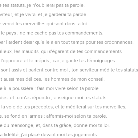
 tes ordonnances de jadis, ô Éternel ! et je me suis consolé.
ion m'a saisi à cause des méchants qui abandonnent ta loi.
é des cantiques, dans la maison de mon pèlerinage.
 ton nom pendant la nuit, ô Éternel ! et j'ai gardé ta loi.
 j'ai observé tes préceptes.
 l'ai dit, c'est de garder tes paroles.
ut mon coeur : use de grâce envers moi selon ta parole.
s, et j'ai tourné mes pieds vers tes témoignages.
je n'ai point différé de garder tes commandements.
ts m'ont entouré : je n'ai pas oublié ta loi.
pour te célébrer à cause des ordonnances de ta justice.
 de tous ceux qui te craignent, et de ceux qui gardent tes préce
est pleine de ta bonté ; enseigne-moi tes statuts.
on serviteur, ô Éternel ! selon ta parole.
sens et la connaissance ; car j'ai ajouté foi à tes commandement