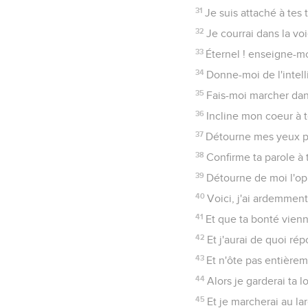
67
Avant que je fusse aff
68
Tu es bon et bienfais
69
Les orgueilleux ont 
70
Leur coeur est épaiss
71
Il est bon pour moi que
72
La loi de ta bouche e
73
Tes mains m'ont fait 
74
Ceux qui te craignent
75
Je sais, ô Éternel ! q
76
Que ta bonté, je te pr
77
Que tes compassions vi
78
Que les orgueilleux s
médite tes préceptes.
79
Que ceux qui te crai
80
Que mon coeur soit in