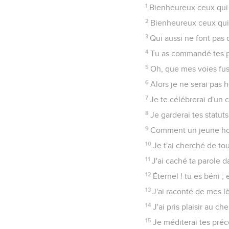
37
Détourne mes yeux pou
38
Confirme ta parole à 
39
Détourne de moi l'opp
40
Voici, j'ai ardemment 
41
Et que ta bonté vienne
42
Et j'aurai de quoi rép
43
Et n'ôte pas entièrem
44
Alors je garderai ta l
45
Et je marcherai au lar
46
Et je parlerai de tes
47
Et je trouverai mes 
48
Et je lèverai mes mai
49
Souviens-toi de ta par
50
C'est ici ma consolati
51
Les orgueilleux se so