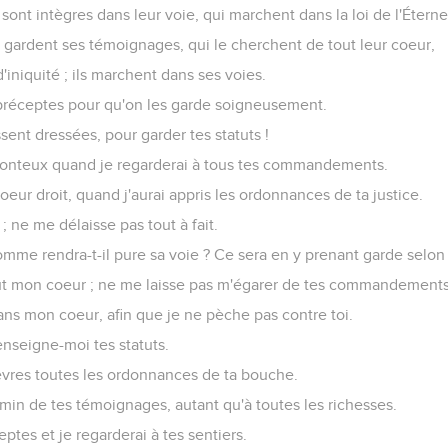
r qu'ils ne regardent pas la vanité ; fais-moi vivre dans ta voie.
ton serviteur, qui est adonné à ta crainte.
robre que je crains ; car tes jugements sont bons.
désiré tes préceptes ; fais-moi vivre dans ta justice.
 à moi, ô Éternel ! -ton salut, selon ta parole !
ondre à celui qui m'outrage ; car je me suis confié en ta parole.
ent de ma bouche la parole de la vérité ; car je me suis attendu 
oi continuellement, à toujours et à perpétuité ;
ge, car j'ai recherché tes préceptes ;
 témoignages devant des rois, et je ne serai pas honteux ;
délices en tes commandements que j'ai aimés ;
ns vers tes commandements que j'ai aimés, et je méditerai tes st
ole à ton serviteur, à laquelle tu as fait que je me suis attendu.
on dans mon affliction, que ta parole m'a fait vivre.
nt moqués de moi excessivement : je n'ai pas dévié de ta loi ;