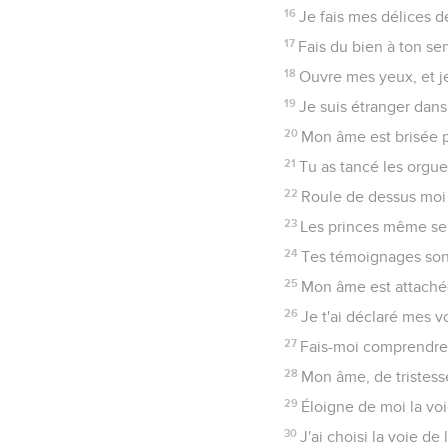
52
Je me suis souvenu de
53
Une ardente indignat
54
Tes statuts m'ont ét
55
Je me suis souvenu de
56
Cela m'est arrivé, car
57
Ma part, ô Éternel ! je
58
Je t'ai imploré de to
59
J'ai pensé à mes voie
60
Je me suis hâté, et 
61
Les cordes des méchan
62
Je me lève à minuit 
63
Je suis le compagnon
64
La terre, ô Éternel ! 
65
Tu as fait du bien à t
66
Enseigne-moi le bon 