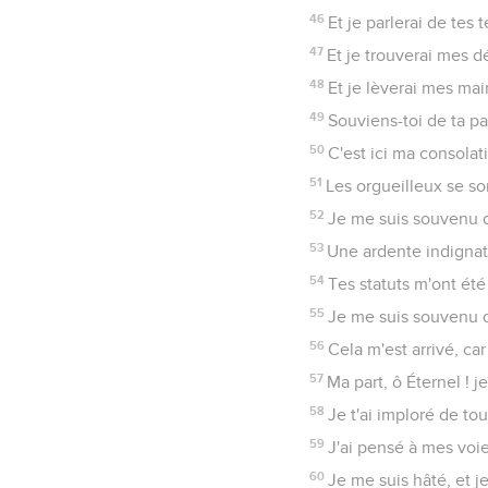
81
Mon âme languit après
82
Mes yeux languissent 
83
Car je suis devenu co
84
Combien dureront les
persécutent ?
85
Les orgueilleux ont c
86
Tous tes commandemen
87
Peu s'en est fallu qu
88
Selon ta bonté, fais-
89
Éternel ! ta parole es
90
Ta fidélité est de gé
91
Selon tes ordonnance
92
Si ta loi n'eût fait m
93
Jamais je n'oublierai 
94
Je suis à toi, sauve-m