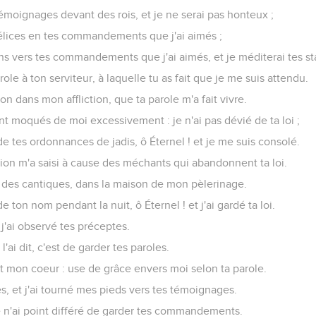
 ton salut ; je m'attends à ta parole.
après ta parole ; et j'ai dit : Quand me consoleras-tu ?
mme une outre mise à la fumée ; je n'oublie pas tes statuts.
 jours de ton serviteur ? Quand exécuteras-tu le jugement cont
reusé pour moi des fosses, ce qui n'est pas selon ta loi.
ts sont fidélité. On me persécute sans cause ; aide-moi !
'ils ne m'eussent consumé sur la terre ; mais moi, je n'ai pas aba
moi vivre, et je garderai le témoignage de ta bouche.
t établie à toujours dans les cieux.
nération en génération. Tu as établi la terre, et elle demeure ferm
s, ces choses demeurent fermes aujourd'hui ; car toutes choses 
es délices, j'eusse péri dans mon affliction.
tes préceptes, car par eux tu m'as fait vivre.
oi ; car j'ai recherché tes préceptes.