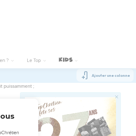
ta parole.
.