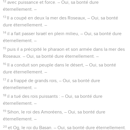
12
avec puissance et force. – Oui, sa bonté dure
éternellement. –
13
Il a coupé en deux la mer des Roseaux, – Oui, sa bonté
dure éternellement. –
14
il a fait passer Israël en plein milieu, – Oui, sa bonté dure
éternellement. –
15
puis il a précipité le pharaon et son armée dans la mer des
Roseaux. – Oui, sa bonté dure éternellement. –
16
Il a conduit son peuple dans le désert, – Oui, sa bonté
dure éternellement. –
17
il a frappé de grands rois, – Oui, sa bonté dure
éternellement. –
18
il a tué des rois puissants : – Oui, sa bonté dure
éternellement. –
19
Sihon, le roi des Amoréens, – Oui, sa bonté dure
éternellement. –
20
et Og, le roi du Basan. – Oui, sa bonté dure éternellement.