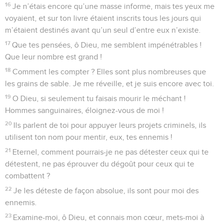
16
Je n’étais encore qu’une masse informe, mais tes yeux me
voyaient, et sur ton livre étaient inscrits tous les jours qui
m’étaient destinés avant qu’un seul d’entre eux n’existe.
17
Que tes pensées, ô Dieu, me semblent impénétrables !
Que leur nombre est grand !
18
Comment les compter ? Elles sont plus nombreuses que
les grains de sable. Je me réveille, et je suis encore avec toi.
19
O Dieu, si seulement tu faisais mourir le méchant !
Hommes sanguinaires, éloignez-vous de moi !
20
Ils parlent de toi pour appuyer leurs projets criminels, ils
utilisent ton nom pour mentir, eux, tes ennemis !
21
Eternel, comment pourrais-je ne pas détester ceux qui te
détestent, ne pas éprouver du dégoût pour ceux qui te
combattent ?
22
Je les déteste de façon absolue, ils sont pour moi des
ennemis.
23
Examine-moi, ô Dieu, et connais mon cœur, mets-moi à