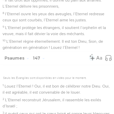
Il fait droit aux opprimés, il donne du pain aux affamés.
L’Eternel délivre les prisonniers,
8
l’Eternel ouvre les yeux des aveugles, l’Eternel redresse
ceux qui sont courbés, l’Eternel aime les justes.
9
L’Eternel protège les étrangers, il soutient l’orphelin et la
veuve, mais il fait dévier la voie des méchants.
10
L’Eternel règne éternellement. Il est ton Dieu, Sion, de
génération en génération ! Louez l’Eternel !
Psaumes
147
Seuls les Évangiles sont disponibles en vidéo pour le moment.
1
Louez l’Eternel ! Oui, il est bon de célébrer notre Dieu. Oui,
il est agréable, il est convenable de le louer.
2
L’Eternel reconstruit Jérusalem, il rassemble les exilés
d’Israël ;
3
il guérit ceux qui ont le cœur brisé et panse leurs blessures.