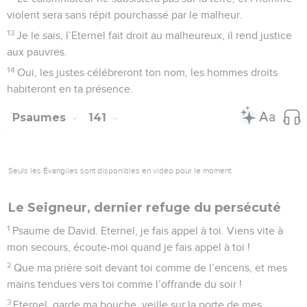
violent sera sans répit pourchassé par le malheur.
13
Je le sais, l’Eternel fait droit au malheureux, il rend justice
aux pauvres.
14
Oui, les justes célébreront ton nom, les hommes droits
habiteront en ta présence.
Psaumes
141
Seuls les Évangiles sont disponibles en vidéo pour le moment.
Le Seigneur, dernier refuge du persécuté
1
Psaume de David. Eternel, je fais appel à toi. Viens vite à
mon secours, écoute-moi quand je fais appel à toi !
2
Que ma prière soit devant toi comme de l’encens, et mes
mains tendues vers toi comme l’offrande du soir !
3
Eternel, garde ma bouche, veille sur la porte de mes