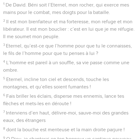
1
De David. Béni soit l’Eternel, mon rocher, qui exerce mes
mains pour le combat, mes doigts pour la bataille.
2
Il est mon bienfaiteur et ma forteresse, mon refuge et mon
libérateur. Il est mon bouclier : c’est en lui que je me réfugie.
Il me soumet mon peuple.
3
Eternel, qu’est-ce que l’homme pour que tu le connaisses,
le fils de l’homme pour que tu penses à lui ?
4
L’homme est pareil à un souffle, sa vie passe comme une
ombre.
5
Eternel, incline ton ciel et descends, touche les
montagnes, et qu’elles soient fumantes !
6
Fais briller les éclairs, disperse mes ennemis, lance tes
flèches et mets-les en déroute !
7
Interviens d’en haut, délivre-moi, sauve-moi des grandes
eaux, des étrangers
8
dont la bouche est menteuse et la main droite parjure !
9
O Dieu, je chanterai en ton honneur un cantique nouveau,