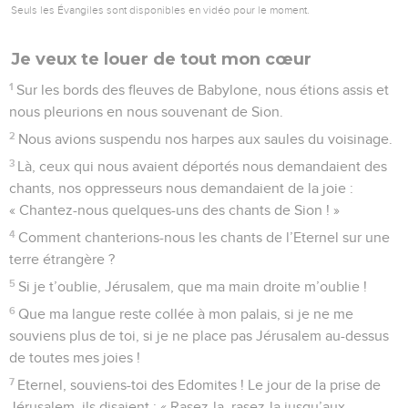
Seuls les Évangiles sont disponibles en vidéo pour le moment.
Je veux te louer de tout mon cœur
1
Sur les bords des fleuves de Babylone, nous étions assis et
nous pleurions en nous souvenant de Sion.
2
Nous avions suspendu nos harpes aux saules du voisinage.
3
Là, ceux qui nous avaient déportés nous demandaient des
chants, nos oppresseurs nous demandaient de la joie :
« Chantez-nous quelques-uns des chants de Sion ! »
4
Comment chanterions-nous les chants de l’Eternel sur une
terre étrangère ?
5
Si je t’oublie, Jérusalem, que ma main droite m’oublie !
6
Que ma langue reste collée à mon palais, si je ne me
souviens plus de toi, si je ne place pas Jérusalem au-dessus
de toutes mes joies !
7
Eternel, souviens-toi des Edomites ! Le jour de la prise de
Jérusalem, ils disaient : « Rasez-la, rasez-la jusqu’aux