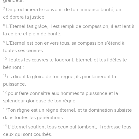
grandeur.
7
On proclamera le souvenir de ton immense bonté, on
célébrera ta justice.
8
L’Eternel fait grâce, il est rempli de compassion, il est lent à
la colère et plein de bonté.
9
L’Eternel est bon envers tous, sa compassion s’étend à
toutes ses œuvres.
10
Toutes tes œuvres te loueront, Eternel, et tes fidèles te
béniront ;
11
ils diront la gloire de ton règne, ils proclameront ta
puissance,
12
pour faire connaître aux hommes ta puissance et la
splendeur glorieuse de ton règne.
13
Ton règne est un règne éternel, et ta domination subsiste
dans toutes les générations.
14
L’Eternel soutient tous ceux qui tombent, il redresse tous
ceux qui sont courbés.