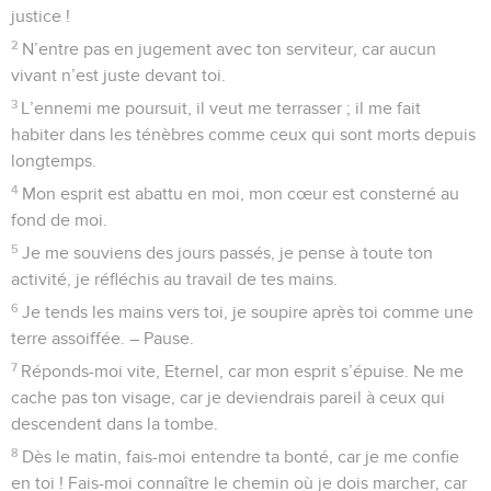
justice !
2
N’entre pas en jugement avec ton serviteur, car aucun
vivant n’est juste devant toi.
3
L’ennemi me poursuit, il veut me terrasser ; il me fait
habiter dans les ténèbres comme ceux qui sont morts depuis
longtemps.
4
Mon esprit est abattu en moi, mon cœur est consterné au
fond de moi.
5
Je me souviens des jours passés, je pense à toute ton
activité, je réfléchis au travail de tes mains.
6
Je tends les mains vers toi, je soupire après toi comme une
terre assoiffée. – Pause.
7
Réponds-moi vite, Eternel, car mon esprit s’épuise. Ne me
cache pas ton visage, car je deviendrais pareil à ceux qui
descendent dans la tombe.
8
Dès le matin, fais-moi entendre ta bonté, car je me confie
en toi ! Fais-moi connaître le chemin où je dois marcher, car