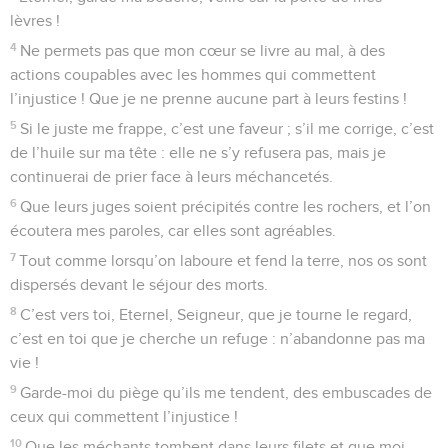
lèvres !
4
Ne permets pas que mon cœur se livre au mal, à des
actions coupables avec les hommes qui commettent
l’injustice ! Que je ne prenne aucune part à leurs festins !
5
Si le juste me frappe, c’est une faveur ; s’il me corrige, c’est
de l’huile sur ma tête : elle ne s’y refusera pas, mais je
continuerai de prier face à leurs méchancetés.
6
Que leurs juges soient précipités contre les rochers, et l’on
écoutera mes paroles, car elles sont agréables.
7
Tout comme lorsqu’on laboure et fend la terre, nos os sont
dispersés devant le séjour des morts.
8
C’est vers toi, Eternel, Seigneur, que je tourne le regard,
c’est en toi que je cherche un refuge : n’abandonne pas ma
vie !
9
Garde-moi du piège qu’ils me tendent, des embuscades de
ceux qui commettent l’injustice !
10
Que les méchants tombent dans leurs filets et que moi-