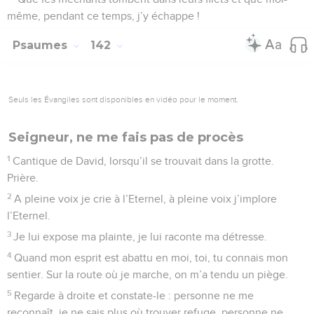
même, pendant ce temps, j’y échappe !
Psaumes
142
Seuls les Évangiles sont disponibles en vidéo pour le moment.
Seigneur, ne me fais pas de procès
1
Cantique de David, lorsqu’il se trouvait dans la grotte.
Prière.
2
A pleine voix je crie à l’Eternel, à pleine voix j’implore
l’Eternel.
3
Je lui expose ma plainte, je lui raconte ma détresse.
4
Quand mon esprit est abattu en moi, toi, tu connais mon
sentier. Sur la route où je marche, on m’a tendu un piège.
5
Regarde à droite et constate-le : personne ne me
reconnaît, je ne sais plus où trouver refuge, personne ne