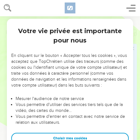
Votre vie privée est importante
Psaumes
135
pour nous
NE MANQUEZ PAS L’ÉVÉNEMENT
En cliquant sur le bouton « Accepter tous les cookies », vous
DE L’ANNÉE !
acceptez que TopChrétien utilise des traceurs (comme des
cookies ou l'identifiant unique de votre compte utilisateur) et
ET SI LEURS ERREURS POUVAIENT VOUS ÉVITER LES
traite vos données à caractère personnel (comme vos
VOTRES ?
données de navigation et les informations renseignées dans
votre compte utilisateur) dans les buts suivants :
On admire souvent les leaders pour leurs réussites, leur impact,
leur foi ou leur vision. Mais on voit moins les doutes, les erreurs
Mesurer l'audience de notre service
Vous permettre d'utiliser des services tiers tels que de la
et les saisons difficiles qu'ils ont traversés, alors même que ce
vidéo, des cartes du monde…
sont elles qui les ont façonnés.
Vous permettre d'entrer en contact avec notre service de
relation aux utilisateurs.
Dans cette conférence, leaders, entrepreneurs, et responsables
reviennent sur les erreurs marquantes de leur parcours et les
clés pour avancer avec plus de sagesse afin que leurs erreurs
Choisir mes cookies