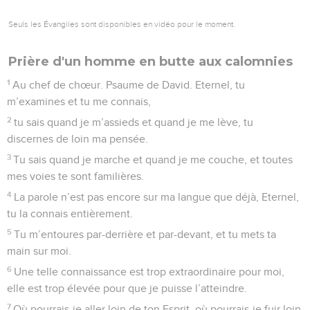
Seuls les Évangiles sont disponibles en vidéo pour le moment.
Prière d'un homme en butte aux calomnies
1
Au chef de chœur. Psaume de David. Eternel, tu
m’examines et tu me connais,
2
tu sais quand je m’assieds et quand je me lève, tu
discernes de loin ma pensée.
3
Tu sais quand je marche et quand je me couche, et toutes
mes voies te sont familières.
4
La parole n’est pas encore sur ma langue que déjà, Eternel,
tu la connais entièrement.
5
Tu m’entoures par-derrière et par-devant, et tu mets ta
main sur moi.
6
Une telle connaissance est trop extraordinaire pour moi,
elle est trop élevée pour que je puisse l’atteindre.
7
Où pourrais-je aller loin de ton Esprit, où pourrais-je fuir loin