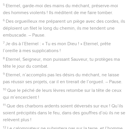
5
Eternel, garde-moi des mains du méchant, préserve-moi
des hommes violents ! Ils méditent de me faire tomber.
6
Des orgueilleux me préparent un piège avec des cordes, ils
déploient un filet le long du chemin, ils me tendent une
embuscade. – Pause.
7
Je dis à l’Eternel : « Tu es mon Dieu ! » Eternel, prête
l’oreille à mes supplications !
8
Eternel, Seigneur, mon puissant Sauveur, tu protèges ma
tête le jour du combat.
9
Eternel, n’accomplis pas les désirs du méchant, ne laisse
pas réussir ses projets, car il en tirerait de l’orgueil. – Pause.
10
Que le péché de leurs lèvres retombe sur la tête de ceux
qui m’encerclent !
11
Que des charbons ardents soient déversés sur eux ! Qu’ils
soient précipités dans le feu, dans des gouffres d’où ils ne se
relèvent plus !
12
Le calomniateur ne subsistera pas sur la terre, et l’homme