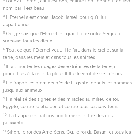
Louez l’Eternel, car il est bon, chantez en l’honneur de son
nom, car il est beau !
4
L’Eternel s’est choisi Jacob, Israël, pour qu’il lui
appartienne.
5
Oui, je sais que l’Eternel est grand, que notre Seigneur
surpasse tous les dieux.
6
Tout ce que l’Eternel veut, il le fait, dans le ciel et sur la
terre, dans les mers et dans tous les abîmes.
7
Il fait monter les nuages des extrémités de la terre, il
produit les éclairs et la pluie, il tire le vent de ses trésors.
8
Il a frappé les premiers-nés de l’Egypte, depuis les hommes
jusqu’aux animaux.
9
Il a réalisé des signes et des miracles au milieu de toi,
Egypte, contre le pharaon et contre tous ses serviteurs.
10
Il a frappé des nations nombreuses et tué des rois
puissants :
11
Sihon, le roi des Amoréens, Og, le roi du Basan, et tous les