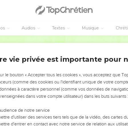
-nés de l’Égypte, Depuis les hommes jusqu’au bétail.
t des prodiges Au milieu de toi, (terre d’) Égypte ! Contre le Pha
éos
Audios
Textes
Musique
Chrét
 nombreuses Et tua des rois puissants,
Segond 1978 (Colombe)
ns, Og, roi de Basan, Et tous les rois de Canaan ;
en héritage, En héritage à Israël, son peuple.
re vie privée est importante pour 
bsiste) à toujours, Éternel ! ton souvenir de génération en généra
on peuple Et il aura pitié de ses serviteurs.
sur le bouton « Accepter tous les cookies », vous acceptez que T
s sont de l’argent et de l’or, Œuvre de la main des hommes.
traceurs (comme des cookies ou l'identifiant unique de votre compte 
et ne parlent pas, Elles ont des yeux et ne voient pas,
s données à caractère personnel (comme vos données de navigatio
 renseignées dans votre compte utilisateur) dans les buts suivants 
 et n’écoutent pas, Elles n’ont pas de souffle dans leur bouche.
ceux qui les fabriquent, Tous ceux qui se confient en elles.
audience de notre service
sez l’Éternel ! Maison d’Aaron, bénissez l’Éternel !
ttre d'utiliser des services tiers tels que de la vidéo, des cartes
sez l’Éternel ! Vous qui craignez l’Éternel, bénissez l’Éternel !
ttre d'entrer en contact avec notre service de relation aux utilisat