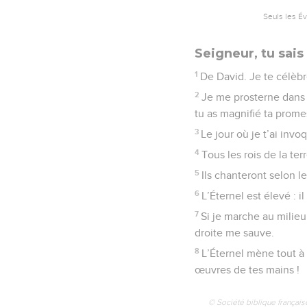
Seuls les É
Seigneur, tu sais
1
De David. Je te célèb
2
Je me prosterne dans t
tu as magnifié ta prom
3
Le jour où je t’ai inv
4
Tous les rois de la te
5
Ils chanteront selon le
6
L’Éternel est élevé : i
7
Si je marche au milieu
droite me sauve.
8
L’Éternel mène tout à 
œuvres de tes mains !
© Société biblique français