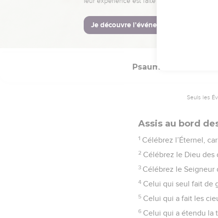
21
Béni soit l’Éternel d
© Société biblique français
Psaumes
136
Seuls les É
Assis au bord de
1
Célébrez l’Éternel, car
2
Célébrez le Dieu des d
3
Célébrez le Seigneur d
4
Celui qui seul fait de
5
Celui qui a fait les ci
6
Celui qui a étendu la 