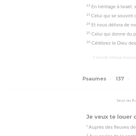
22
En héritage à Israël, 
23
Celui qui se souvint 
24
Et nous délivra de no
25
Celui qui donne du pa
26
Célébrez le Dieu des 
© Société biblique français
Psaumes
137
Seuls les É
Je veux te louer
1
Auprès des fleuves de
2