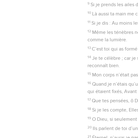
9
Si je prends les ailes 
10
Là aussi ta main me co
11
Si je dis : Au moins 
12
Même les ténèbres ne 
comme la lumière.
13
C’est toi qui as form
14
Je te célèbre ; car j
reconnaît bien.
15
Mon corps n’était pas 
16
Quand je n’étais qu’u
qui étaient fixés, Avant
17
Que tes pensées, ô D
18
Si je les compte, Elle
19
O Dieu, si seulement
20
Ils parlent de toi d’
21
Éternel, n’aurai-je p