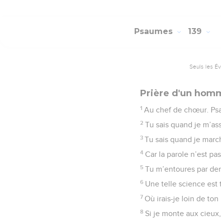
Psaumes
139
Seuls les É
Prière d'un hom
1
Au chef de chœur. Psa
2
Tu sais quand je m’as
3
Tu sais quand je marc
4
Car la parole n’est pa
5
Tu m’entoures par derr
6
Une telle science est 
7
Où irais-je loin de ton 
8
Si je monte aux cieux, 