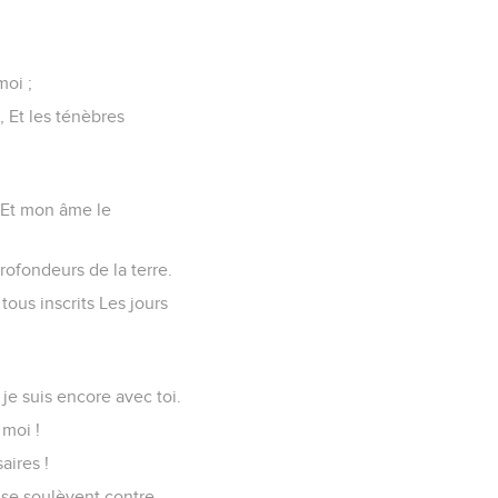
moi ;
 Et les ténèbres
, Et mon âme le
profondeurs de la terre.
tous inscrits Les jours
 je suis encore avec toi.
 moi !
aires !
i se soulèvent contre