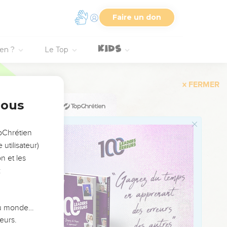
Faire un don
raon et contre tous ses
ien ?
Le Top
nous
tion.
opChrétien
utilisateur)
n et les
:
 du monde…
eurs.