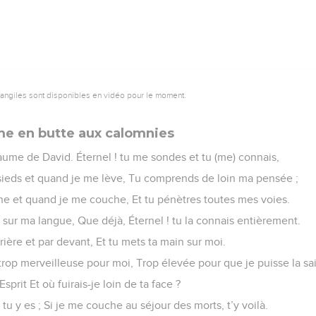
vangiles sont disponibles en vidéo pour le moment.
me en butte aux calomnies
ume de David. Éternel ! tu me sondes et tu (me) connais,
sieds et quand je me lève, Tu comprends de loin ma pensée ;
he et quand je me couche, Et tu pénètres toutes mes voies.
s sur ma langue, Que déjà, Éternel ! tu la connais entièrement.
ière et par devant, Et tu mets ta main sur moi.
trop merveilleuse pour moi, Trop élevée pour que je puisse la sai
Esprit Et où fuirais-je loin de ta face ?
tu y es ; Si je me couche au séjour des morts, t’y voilà.