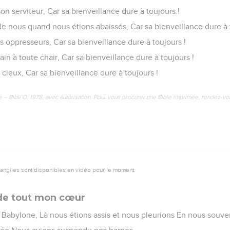
son serviteur, Car sa bienveillance dure à toujours !
de nous quand nous étions abaissés, Car sa bienveillance dure à 
s oppresseurs, Car sa bienveillance dure à toujours !
in à toute chair, Car sa bienveillance dure à toujours !
cieux, Car sa bienveillance dure à toujours !
e – Bibli’O, 1978, avec autorisation. Pour vous procurer une Bible imprimée, rendez-vo
vangiles sont disponibles en vidéo pour le moment.
 de tout mon cœur
 Babylone, Là nous étions assis et nous pleurions En nous souve