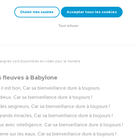
epuis Sion, Lui qui demeure à Jérusalem ! Louez l’Éternel !
Accepter tous les cookies
Choisir mes cookies
e – Bibli’O, 1978, avec autorisation. Pour vous procurer une Bible imprimée, rendez-vo
Tout refuser
vangiles sont disponibles en vidéo pour le moment.
s fleuves à Babylone
 il est bon, Car sa bienveillance dure à toujours.
ieux, Car sa bienveillance dure à toujours !
es seigneurs, Car sa bienveillance dure à toujours !
 grands miracles, Car sa bienveillance dure à toujours !
eux avec intelligence, Car sa bienveillance dure à toujours !
terre sur les eaux, Car sa bienveillance dure à toujours !