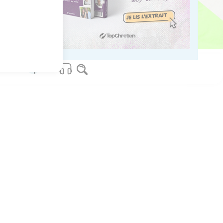
us sur www.editionsbiblio.fr