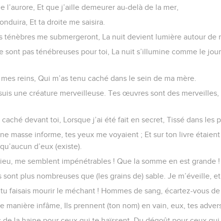
de l’aurore, Et que j’aille demeurer au-delà de la mer,
nduira, Et ta droite me saisira.
les ténèbres me submergeront, La nuit devient lumière autour de 
sont pas ténébreuses pour toi, La nuit s’illumine comme le jour,
é mes reins, Qui m’as tenu caché dans le sein de ma mère.
e suis une créature merveilleuse. Tes œuvres sont des merveilles
caché devant toi, Lorsque j’ai été fait en secret, Tissé dans les 
ne masse informe, tes yeux me voyaient ; Et sur ton livre étaient 
 qu’aucun d’eux (existe).
ieu, me semblent impénétrables ! Que la somme en est grande !
s sont plus nombreuses que (les grains de) sable. Je m’éveille, et
 tu faisais mourir le méchant ! Hommes de sang, écartez-vous de
une manière infâme, Ils prennent (ton nom) en vain, eux, tes advers
as de la haine pour ceux qui te haïssent, Du dégoût pour ceux qu