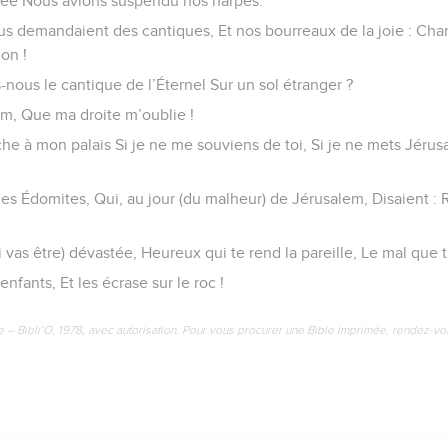
rée Nous avions suspendu nos harpes.
us demandaient des cantiques, Et nos bourreaux de la joie : Ch
on !
ous le cantique de l’Éternel Sur un sol étranger ?
lem, Que ma droite m’oublie !
he à mon palais Si je ne me souviens de toi, Si je ne mets Jéru
des Édomites, Qui, au jour (du malheur) de Jérusalem, Disaient : 
 vas être) dévastée, Heureux qui te rend la pareille, Le mal que tu
enfants, Et les écrase sur le roc !
e – Bibli’O, 1978, avec autorisation. Pour vous procurer une Bible imprimée, rendez-vo