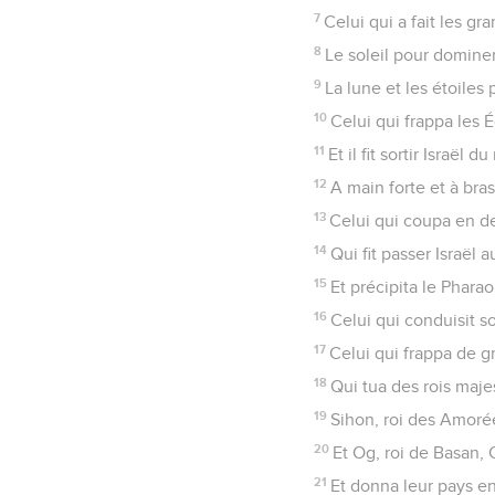
7
Celui qui a fait les gr
8
Le soleil pour dominer
9
La lune et les étoiles 
10
Celui qui frappa les 
11
Et il fit sortir Israël
12
A main forte et à bra
13
Celui qui coupa en de
14
Qui fit passer Israël 
15
Et précipita le Phara
16
Celui qui conduisit s
17
Celui qui frappa de gr
18
Qui tua des rois maje
19
Sihon, roi des Amorée
20
Et Og, roi de Basan, 
21
Et donna leur pays en