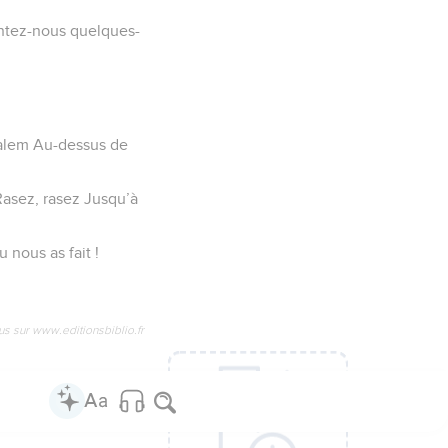
antez-nous quelques-
salem Au-dessus de
Rasez, rasez Jusqu’à
 nous as fait !
us sur www.editionsbiblio.fr