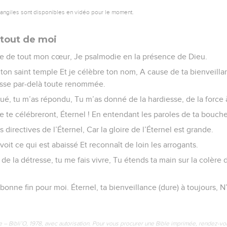
vangiles sont disponibles en vidéo pour le moment.
 tout de moi
re de tout mon cœur, Je psalmodie en la présence de Dieu.
on saint temple Et je célèbre ton nom, A cause de ta bienveillan
esse par-delà toute renommée.
oqué, tu m’as répondu, Tu m’as donné de la hardiesse, de la forc
rre te célébreront, Éternel ! En entendant les paroles de ta bouche
s directives de l’Éternel, Car la gloire de l’Éternel est grande.
l voit ce qui est abaissé Et reconnaît de loin les arrogants.
 de la détresse, tu me fais vivre, Tu étends ta main sur la colère
bonne fin pour moi. Éternel, ta bienveillance (dure) à toujours,
e – Bibli’O, 1978, avec autorisation. Pour vous procurer une Bible imprimée, rendez-vo