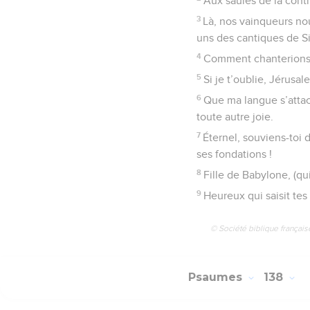
Aux saules de la cont
3
Là, nos vainqueurs no
uns des cantiques de Si
4
Comment chanterions-n
5
Si je t’oublie, Jérusa
6
Que ma langue s’attac
toute autre joie.
7
Éternel, souviens-toi 
ses fondations !
8
Fille de Babylone, (qui
9
Heureux qui saisit tes 
© Société biblique français
Psaumes
138