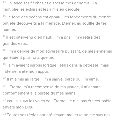
15
Il a lancé ses flèches et dispersé mes ennemis, il a
multiplié les éclairs et les a mis en déroute.
16
Le fond des océans est apparu, les fondements du monde
ont été découverts à ta menace, Eternel, au souffle de tes
narines.
17
Il est intervenu d’en haut, il m’a pris, il m’a retiré des
grandes eaux,
18
il m’a délivré de mon adversaire puissant, de mes ennemis
qui étaient plus forts que moi.
19
Ils m’avaient surpris lorsque j’étais dans la détresse, mais
l’Eternel a été mon appui.
20
Il m’a mis au large, il m’a sauvé, parce qu’il m’aime.
21
L’Eternel m’a récompensé de ma justice, il m’a traité
conformément à la pureté de mes mains,
22
car j’ai suivi les voies de l’Eternel, je n’ai pas été coupable
envers mon Dieu.
23
Toutes ses règles ont été devant moi et je ne me suis pas