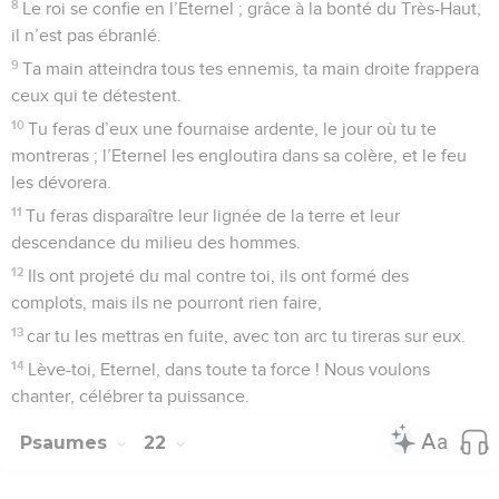
8
Le roi se confie en l’Eternel ; grâce à la bonté du Très-Haut,
il n’est pas ébranlé.
9
Ta main atteindra tous tes ennemis, ta main droite frappera
ceux qui te détestent.
10
Tu feras d’eux une fournaise ardente, le jour où tu te
montreras ; l’Eternel les engloutira dans sa colère, et le feu
les dévorera.
11
Tu feras disparaître leur lignée de la terre et leur
descendance du milieu des hommes.
12
Ils ont projeté du mal contre toi, ils ont formé des
complots, mais ils ne pourront rien faire,
13
car tu les mettras en fuite, avec ton arc tu tireras sur eux.
14
Lève-toi, Eternel, dans toute ta force ! Nous voulons
chanter, célébrer ta puissance.
Psaumes
22