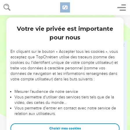
Votre vie privée est importante
pour nous
NE MANQUEZ PAS L’ÉVÉNEMENT
En cliquant sur le bouton « Accepter tous les cookies », vous
DE L’ANNÉE !
acceptez que TopChrétien utilise des traceurs (comme des
cookies ou l'identifiant unique de votre compte utilisateur) et
ET SI LEURS ERREURS POUVAIENT VOUS ÉVITER LES
traite vos données à caractère personnel (comme vos
VOTRES ?
données de navigation et les informations renseignées dans
votre compte utilisateur) dans les buts suivants :
On admire souvent les leaders pour leurs réussites, leur impact,
leur foi ou leur vision. Mais on voit moins les doutes, les erreurs
Mesurer l'audience de notre service
Vous permettre d'utiliser des services tiers tels que de la
et les saisons difficiles qu'ils ont traversés, alors même que ce
vidéo, des cartes du monde…
sont elles qui les ont façonnés.
Vous permettre d'entrer en contact avec notre service de
relation aux utilisateurs.
Dans cette conférence, leaders, entrepreneurs, et responsables
reviennent sur les erreurs marquantes de leur parcours et les
clés pour avancer avec plus de sagesse afin que leurs erreurs
Choisir mes cookies