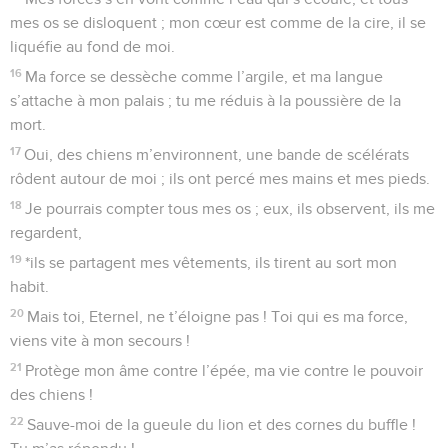
mes os se disloquent ; mon cœur est comme de la cire, il se
liquéfie au fond de moi.
16
Ma force se dessèche comme l’argile, et ma langue
s’attache à mon palais ; tu me réduis à la poussière de la
mort.
17
Oui, des chiens m’environnent, une bande de scélérats
rôdent autour de moi ; ils ont percé mes mains et mes pieds.
18
Je pourrais compter tous mes os ; eux, ils observent, ils me
regardent,
19
*ils se partagent mes vêtements, ils tirent au sort mon
habit.
20
Mais toi, Eternel, ne t’éloigne pas ! Toi qui es ma force,
viens vite à mon secours !
21
Protège mon âme contre l’épée, ma vie contre le pouvoir
des chiens !
22
Sauve-moi de la gueule du lion et des cornes du buffle !