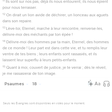
11
Ils sont sur nos pas, déjà ils nous entourent, ils nous épient
pour nous terrasser.
12
On dirait un lion avide de déchirer, un lionceau aux aguets
dans son repaire.
13
Lève-toi, Eternel, marche à leur rencontre, renverse-les,
délivre-moi des méchants par ton épée !
14
Délivre-moi des hommes par ta main, Eternel, des hommes
de ce monde ! Leur part est dans cette vie, et tu remplis leur
ventre de tes biens ; leurs enfants sont rassasiés, et ils
laissent leur superflu à leurs petits-enfants.
15
Quant à moi, couvert de justice, je te verrai ; dès le réveil,
je me rassasierai de ton image.
Psaumes
18
Seuls les Évangiles sont disponibles en vidéo pour le moment.