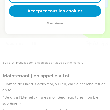
deviennent vos tremplins. Que vous guidiez un ministère, une
équipe, un groupe ou une famille, leur expérience est faite
Accepter tous les cookies
pour vous.
Tout refuser
Je découvre l’événement
Psaumes
16
Seuls les Évangiles sont disponibles en vidéo pour le moment.
Maintenant j'en appelle à toi
1
Hymne de David. Garde-moi, ô Dieu, car *je cherche refuge
en toi !
2
Je dis à l’Eternel : « Tu es mon Seigneur, tu es mon bien
suprême. »
3