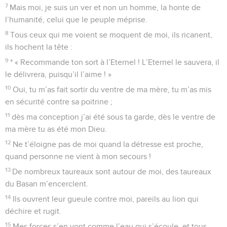
7
Mais moi, je suis un ver et non un homme, la honte de
l’humanité, celui que le peuple méprise.
8
Tous ceux qui me voient se moquent de moi, ils ricanent,
ils hochent la tête :
9
* « Recommande ton sort à l’Eternel ! L’Eternel le sauvera, il
le délivrera, puisqu’il l’aime ! »
10
Oui, tu m’as fait sortir du ventre de ma mère, tu m’as mis
en sécurité contre sa poitrine ;
11
dès ma conception j’ai été sous ta garde, dès le ventre de
ma mère tu as été mon Dieu.
12
Ne t’éloigne pas de moi quand la détresse est proche,
quand personne ne vient à mon secours !
13
De nombreux taureaux sont autour de moi, des taureaux
du Basan m’encerclent.
14
Ils ouvrent leur gueule contre moi, pareils au lion qui
déchire et rugit.
15
Mes forces s’en vont comme l’eau qui s’écoule, et tous