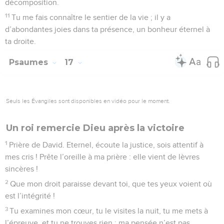
décomposition.
11
Tu me fais connaître le sentier de la vie ; il y a
d’abondantes joies dans ta présence, un bonheur éternel à
ta droite.
Psaumes
17
Seuls les Évangiles sont disponibles en vidéo pour le moment.
Un roi remercie Dieu après la victoire
1
Prière de David. Eternel, écoute la justice, sois attentif à
mes cris ! Prête l’oreille à ma prière : elle vient de lèvres
sincères !
2
Que mon droit paraisse devant toi, que tes yeux voient où
est l’intégrité !
3
Tu examines mon cœur, tu le visites la nuit, tu me mets à
l’épreuve, et tu ne trouves rien : ma pensée n’est pas