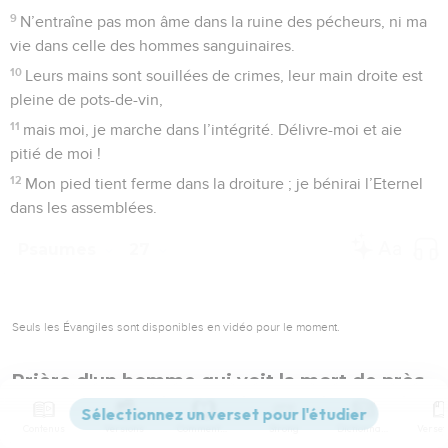
9
N’entraîne pas mon âme dans la ruine des pécheurs, ni ma
vie dans celle des hommes sanguinaires.
10
Leurs mains sont souillées de crimes, leur main droite est
pleine de pots-de-vin,
11
mais moi, je marche dans l’intégrité. Délivre-moi et aie
pitié de moi !
12
Mon pied tient ferme dans la droiture ; je bénirai l’Eternel
dans les assemblées.
Psaumes
27
Seuls les Évangiles sont disponibles en vidéo pour le moment.
Prière d'un homme qui voit la mort de près
1
De David. L’Eternel est ma lumière et mon salut : de qui
Contenus
Versions
Commentaires
Strong
Dictionnaire
aurais-je peur ? L’Eternel est le soutien de ma vie : qui