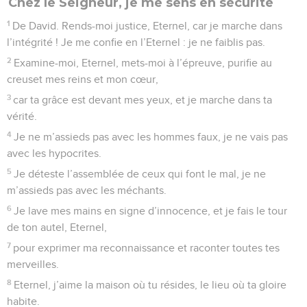
Chez le Seigneur, je me sens en sécurité
1
De David. Rends-moi justice, Eternel, car je marche dans
l’intégrité ! Je me confie en l’Eternel : je ne faiblis pas.
2
Examine-moi, Eternel, mets-moi à l’épreuve, purifie au
creuset mes reins et mon cœur,
3
car ta grâce est devant mes yeux, et je marche dans ta
vérité.
4
Je ne m’assieds pas avec les hommes faux, je ne vais pas
avec les hypocrites.
5
Je déteste l’assemblée de ceux qui font le mal, je ne
m’assieds pas avec les méchants.
6
Je lave mes mains en signe d’innocence, et je fais le tour
de ton autel, Eternel,
7
pour exprimer ma reconnaissance et raconter toutes tes
merveilles.
8
Eternel, j’aime la maison où tu résides, le lieu où ta gloire
habite.