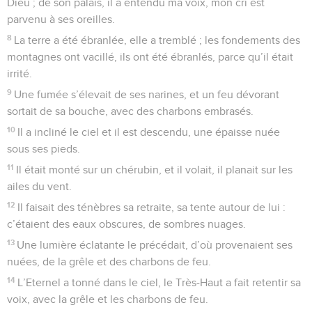
Dieu ; de son palais, il a entendu ma voix, mon cri est
parvenu à ses oreilles.
8
La terre a été ébranlée, elle a tremblé ; les fondements des
montagnes ont vacillé, ils ont été ébranlés, parce qu’il était
irrité.
9
Une fumée s’élevait de ses narines, et un feu dévorant
sortait de sa bouche, avec des charbons embrasés.
10
Il a incliné le ciel et il est descendu, une épaisse nuée
sous ses pieds.
11
Il était monté sur un chérubin, et il volait, il planait sur les
ailes du vent.
12
Il faisait des ténèbres sa retraite, sa tente autour de lui :
c’étaient des eaux obscures, de sombres nuages.
13
Une lumière éclatante le précédait, d’où provenaient ses
nuées, de la grêle et des charbons de feu.
14
L’Eternel a tonné dans le ciel, le Très-Haut a fait retentir sa
voix, avec la grêle et les charbons de feu.