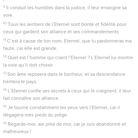
9
Il conduit les humbles dans la justice, il leur enseigne sa
voie.
10
Tous les sentiers de l’Eternel sont bonté et fidélité pour
ceux qui gardent son alliance et ses commandements.
11
C’est à cause de ton nom, Eternel, que tu pardonneras ma
faute, car elle est grande.
12
Quel est l’homme qui craint l’Eternel ? L’Eternel lui montre
la voie qu’il doit choisir.
13
Son âme reposera dans le bonheur, et sa descendance
héritera le pays.
14
L’Eternel confie ses secrets à ceux qui le craignent, il leur
fait connaître son alliance.
15
Je tourne constamment les yeux vers l’Eternel, car il
dégagera mes pieds du piège.
16
Regarde-moi, aie pitié de moi, car je suis abandonné et
malheureux !