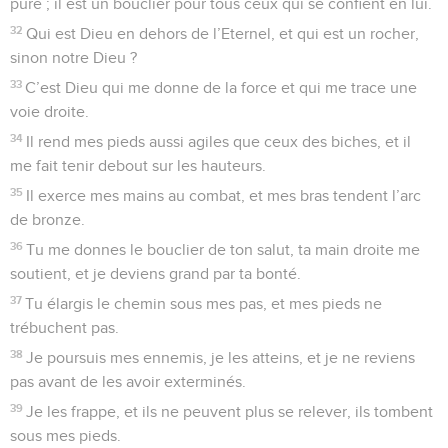
pure ; il est un bouclier pour tous ceux qui se confient en lui.
32
Qui est Dieu en dehors de l’Eternel, et qui est un rocher,
sinon notre Dieu ?
33
C’est Dieu qui me donne de la force et qui me trace une
voie droite.
34
Il rend mes pieds aussi agiles que ceux des biches, et il
me fait tenir debout sur les hauteurs.
35
Il exerce mes mains au combat, et mes bras tendent l’arc
de bronze.
36
Tu me donnes le bouclier de ton salut, ta main droite me
soutient, et je deviens grand par ta bonté.
37
Tu élargis le chemin sous mes pas, et mes pieds ne
trébuchent pas.
38
Je poursuis mes ennemis, je les atteins, et je ne reviens
pas avant de les avoir exterminés.
39
Je les frappe, et ils ne peuvent plus se relever, ils tombent
sous mes pieds.