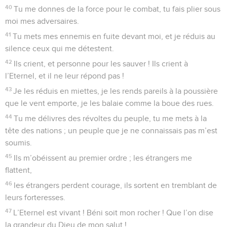
40
Tu me donnes de la force pour le combat, tu fais plier sous
moi mes adversaires.
41
Tu mets mes ennemis en fuite devant moi, et je réduis au
silence ceux qui me détestent.
42
Ils crient, et personne pour les sauver ! Ils crient à
l’Eternel, et il ne leur répond pas !
43
Je les réduis en miettes, je les rends pareils à la poussière
que le vent emporte, je les balaie comme la boue des rues.
44
Tu me délivres des révoltes du peuple, tu me mets à la
tête des nations ; un peuple que je ne connaissais pas m’est
soumis.
45
Ils m’obéissent au premier ordre ; les étrangers me
flattent,
46
les étrangers perdent courage, ils sortent en tremblant de
leurs forteresses.
47
L’Eternel est vivant ! Béni soit mon rocher ! Que l’on dise
la grandeur du Dieu de mon salut !