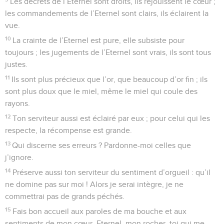
Les décrets de l’Eternel sont droits, ils réjouissent le cœur ;
les commandements de l’Eternel sont clairs, ils éclairent la
vue.
10
La crainte de l’Eternel est pure, elle subsiste pour
toujours ; les jugements de l’Eternel sont vrais, ils sont tous
justes.
11
Ils sont plus précieux que l’or, que beaucoup d’or fin ; ils
sont plus doux que le miel, même le miel qui coule des
rayons.
12
Ton serviteur aussi est éclairé par eux ; pour celui qui les
respecte, la récompense est grande.
13
Qui discerne ses erreurs ? Pardonne-moi celles que
j’ignore.
14
Préserve aussi ton serviteur du sentiment d’orgueil : qu’il
ne domine pas sur moi ! Alors je serai intègre, je ne
commettrai pas de grands péchés.
15
Fais bon accueil aux paroles de ma bouche et aux
sentiments de mon cœur, Eternel, mon rocher, toi qui me