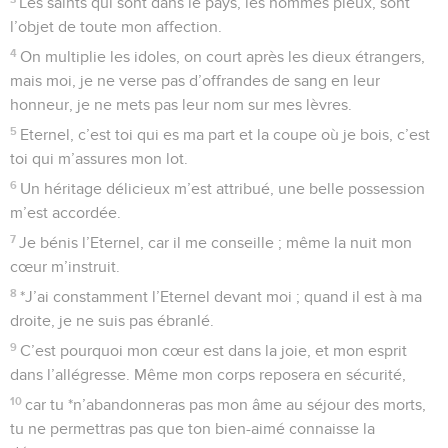
Les saints qui sont dans le pays, les hommes pieux, sont
l’objet de toute mon affection.
4
On multiplie les idoles, on court après les dieux étrangers,
mais moi, je ne verse pas d’offrandes de sang en leur
honneur, je ne mets pas leur nom sur mes lèvres.
5
Eternel, c’est toi qui es ma part et la coupe où je bois, c’est
toi qui m’assures mon lot.
6
Un héritage délicieux m’est attribué, une belle possession
m’est accordée.
7
Je bénis l’Eternel, car il me conseille ; même la nuit mon
cœur m’instruit.
8
*J’ai constamment l’Eternel devant moi ; quand il est à ma
droite, je ne suis pas ébranlé.
9
C’est pourquoi mon cœur est dans la joie, et mon esprit
dans l’allégresse. Même mon corps reposera en sécurité,
10
car tu *n’abandonneras pas mon âme au séjour des morts,
tu ne permettras pas que ton bien-aimé connaisse la