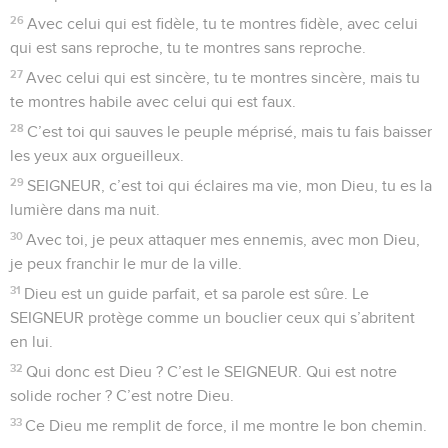
tendus sous mes pieds.
7
Dans mon malheur, j’ai fait appel au SEIGNEUR, j’ai crié
vers mon Dieu. De son temple, il a entendu ma voix, mon cri
est arrivé à ses oreilles.
8
Alors la terre s’est mise à bouger, les bases des montagnes
ont été secouées, elles ont tremblé devant la colère de Dieu.
9
Une fumée s’est élevée de ses narines, un feu terrible est
sorti de sa bouche avec des charbons brûlants.
10
Le SEIGNEUR a déroulé le ciel comme un tapis et il est
descendu, un nuage sombre sous ses pieds.
11
Le SEIGNEUR s’est envolé, porté par un chérubin, il planait
sur les ailes du vent.
12
Il s’est caché au cœur de la nuit, entouré de nuages
énormes, sombres comme l’eau profonde.
13
Une lumière éclatante le précédait, éclairs de feu et grêle
jaillissaient de ses épais nuages.
14