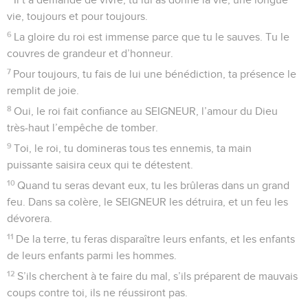
1
Psaume de David, pris dans le livre du chef de chorale.
2
Que le SEIGNEUR te réponde quand tu es malheureux, que
le nom du Dieu de Jacob te protège !
3
Qu’il t’envoie de l’aide depuis son temple, qu’il te
soutienne depuis Jérusalem !
4
Qu’il se rappelle toutes tes offrandes, qu’il apprécie le
sacrifice que tu lui apportes !
5
Qu’il te donne ce que ton cœur désire, qu’il réalise tous tes
projets !
6
Alors nous crierons de joie pour ta victoire, nous lèverons
le drapeau en l’honneur de notre Dieu. Que le SEIGNEUR
réalise toutes tes demandes !
7
Maintenant, je le sais : le SEIGNEUR sauve le roi qu’il a
choisi. Il lui répond depuis son temple du ciel. Sa main
puissante fait des exploits pour le sauver.
8
Certains comptent sur les chars de guerre, d’autres