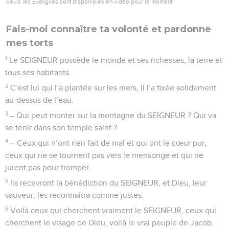
28
Toute la terre se souviendra du SEIGNEUR et reviendra
vers lui, toutes les familles des peuples l’adoreront.
29
Oui, le SEIGNEUR est roi, il gouverne les peuples.
30
Ceux qui sont pleins de vie mangent et l’adorent. Tous
ceux qui vont mourir, ceux qui ne peuvent rester en vie, se
mettront à genoux devant lui.
31
Leurs enfants le serviront. On parlera du Seigneur à la
génération d’aujourd’hui.
32
À ceux qui vont naître, on racontera ce qu’il a fait pour
sauver son peuple.
© Société biblique française – Bibli’O, 2000, avec autorisation. Pour vous procurer
une Bible imprimée, rendez-vous sur www.editionsbiblio.fr
Psaumes
23