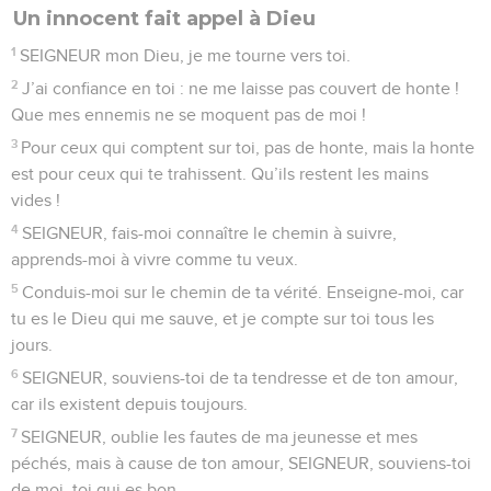
© Société biblique française – Bibli’O, 2000, avec autorisation. Pour vous procurer
une Bible imprimée, rendez-vous sur www.editionsbiblio.fr
Psaumes
24
Seuls les Évangiles sont disponibles en vidéo pour le moment.
Fais-moi connaître ta volonté et pardonne
mes torts
1
Le SEIGNEUR possède le monde et ses richesses, la terre et
tous ses habitants.
2
C’est lui qui l’a plantée sur les mers, il l’a fixée solidement
au-dessus de l’eau.
3
– Qui peut monter sur la montagne du SEIGNEUR ? Qui va