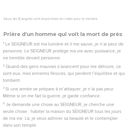
21
Je compte sur toi, garde-moi sans faute et toujours fidèle.
22
Ô Dieu, libère Israël de tout ce qui l’écrase !
© Société biblique française – Bibli’O, 2000, avec autorisation. Pour vous procurer
une Bible imprimée, rendez-vous sur www.editionsbiblio.fr
Psaumes
26
Seuls les Évangiles sont disponibles en vidéo pour le moment.
Chez le Seigneur, je me sens en sécurité
1
SEIGNEUR, fais-moi justice ! Moi, je me conduis
parfaitement. Je fais confiance au SEIGNEUR, je ne risque
pas de tomber.
2
Regarde-moi bien, SEIGNEUR, mets-moi à l’épreuve,
examine le fond de mon cœur.