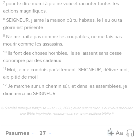
montre quel chemin choisir.
13
Il vivra dans le bonheur, et ses enfants posséderont le
pays.
14
Le SEIGNEUR confie ses secrets à ceux qui le respectent,
il leur fait connaître son alliance.
15
Mes yeux regardent toujours le SEIGNEUR. Oui, il me
sortira du piège où je suis.
16
Tourne-toi vers moi, SEIGNEUR, aie pitié de moi, je suis
seul et malheureux.
17
Mon cœur étouffe de plus en plus, délivre-moi de ma
peur !
18
Vois mon malheur et ma peine, enlève tous mes péchés.
19
Regarde mes ennemis : ils sont très nombreux, et leur
haine est violente.
20
Protège-moi, délivre-moi ! Tu es mon abri, ne me laisse
pas couvert de honte !