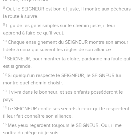
se tenir dans son temple saint ?
4
– Ceux qui n’ont rien fait de mal et qui ont le cœur pur,
ceux qui ne se tournent pas vers le mensonge et qui ne
jurent pas pour tromper.
5
Ils recevront la bénédiction du SEIGNEUR, et Dieu, leur
sauveur, les reconnaîtra comme justes.
6
Voilà ceux qui cherchent vraiment le SEIGNEUR, ceux qui
cherchent le visage de Dieu, voilà le vrai peuple de Jacob.
7
Portes, ouvrez-vous largement ! Ouvrez-vous, portes
anciennes ! Laissez entrer le roi glorieux !
8
– Qui est ce roi glorieux ? – C’est le SEIGNEUR : il est fort
et courageux, le SEIGNEUR est le héros des combats.
9
Portes, ouvrez-vous largement ! Ouvrez-vous, portes
anciennes ! Laissez entrer le roi glorieux !
10
– Qui est ce roi glorieux ? – C’est le SEIGNEUR de
l’univers, c’est lui, le roi glorieux.