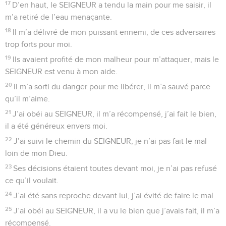
Seuls les Évangiles sont disponibles en vidéo pour le moment.
La gloire de Dieu dans l'univers. La loi du
Seigneur
1
Chant pris dans le livre du chef de chorale. David, le
serviteur du SEIGNEUR, l’a chanté quand le SEIGNEUR l’a
délivré de tous ses ennemis et de Saül.
2
Je t’aime, SEIGNEUR, tu es ma force !
3
Le SEIGNEUR est mon solide rocher, il me protège avec
puissance et me rend libre. Mon Dieu est le rocher où je
m’abrite. Il est mon bouclier, mon puissant défenseur et mon
sauveur.
4
Louange au SEIGNEUR ! Je fais appel à lui, et il me sauve
de mes ennemis.
5
La mort m’avait déjà attaché, elle me faisait peur comme un
fleuve en colère.
6
La mort m’avait entouré de ses chaînes, ses pièges étaient