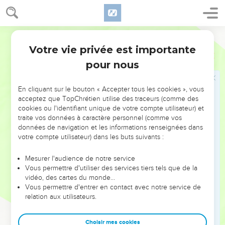
Votre vie privée est importante
pour nous
NE MANQUEZ PAS L’ÉVÉNEMENT
En cliquant sur le bouton « Accepter tous les cookies », vous
DE L’ANNÉE !
acceptez que TopChrétien utilise des traceurs (comme des
cookies ou l'identifiant unique de votre compte utilisateur) et
ET SI LEURS ERREURS POUVAIENT VOUS ÉVITER LES
traite vos données à caractère personnel (comme vos
VOTRES ?
données de navigation et les informations renseignées dans
votre compte utilisateur) dans les buts suivants :
On admire souvent les leaders pour leurs réussites, leur impact,
leur foi ou leur vision. Mais on voit moins les doutes, les erreurs
Mesurer l'audience de notre service
Vous permettre d'utiliser des services tiers tels que de la
et les saisons difficiles qu'ils ont traversés, alors même que ce
vidéo, des cartes du monde…
sont elles qui les ont façonnés.
Vous permettre d'entrer en contact avec notre service de
relation aux utilisateurs.
Dans cette conférence, leaders, entrepreneurs, et responsables
reviennent sur les erreurs marquantes de leur parcours et les
clés pour avancer avec plus de sagesse afin que leurs erreurs
Choisir mes cookies