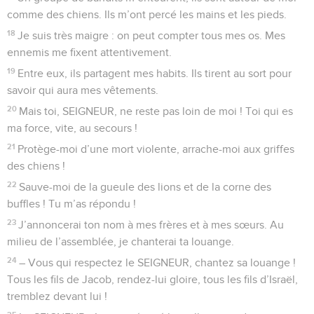
Seuls les Évangiles sont disponibles en vidéo pour le moment.
Le Seigneur est mon berger
1
Psaume de David, pris dans le livre du chef de chorale. À
chanter sur l’air de « La biche au lever du jour ».
2
Mon Dieu, mon Dieu, pourquoi m’as-tu abandonné ? Je
crie, mais ton secours ne vient pas.
3
Mon Dieu, pendant le jour, je fais appel à toi, mais tu ne
réponds pas. Pendant la nuit, je t’appelle encore et je ne
trouve pas le repos.
4
Pourtant, toi, le Dieu saint, tu es assis sur ton siège royal, et
tu reçois sans cesse les louanges d’Israël !
5
Nos ancêtres ont mis leur confiance en toi, en toi, ils ont
mis leur confiance, et tu les as délivrés.
6
Vers toi, ils ont crié, et tu les as libérés. En toi, ils ont mis