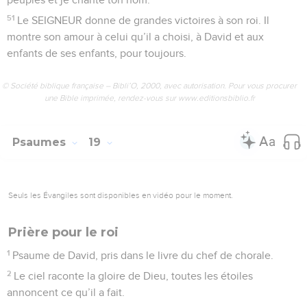
je peux franchir le mur de la ville.
31
Dieu est un guide parfait, et sa parole est sûre. Le
SEIGNEUR protège comme un bouclier ceux qui s’abritent
en lui.
32
Qui donc est Dieu ? C’est le SEIGNEUR. Qui est notre
solide rocher ? C’est notre Dieu.
33
Ce Dieu me remplit de force, il me montre le bon chemin.
34
Il me fait courir aussi vite que les gazelles, il me fait tenir
debout sur les collines.
35
Il m’entraîne pour le combat, il m’aide à tendre l’arc de
bronze.
36
Avec ton bouclier, tu me donnes la victoire, ta main
puissante me soutient, ta bonté me grandit.
37
Avec ton aide, je cours plus vite, et mes chevilles restent
solides.
38
Je poursuis mes ennemis, je les rattrape, je ne reviens pas