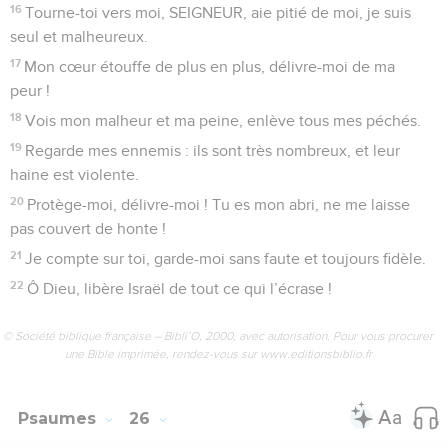
© Société biblique française – Bibli’O, 2000, avec autorisation. Pour vous procurer
une Bible imprimée, rendez-vous sur www.editionsbiblio.fr
Psaumes
25
Seuls les Évangiles sont disponibles en vidéo pour le moment.
Un innocent fait appel à Dieu
1
SEIGNEUR mon Dieu, je me tourne vers toi.
2
J’ai confiance en toi : ne me laisse pas couvert de honte !
Que mes ennemis ne se moquent pas de moi !
3
Pour ceux qui comptent sur toi, pas de honte, mais la honte
est pour ceux qui te trahissent. Qu’ils restent les mains
vides !
4
SEIGNEUR, fais-moi connaître le chemin à suivre,
apprends-moi à vivre comme tu veux.