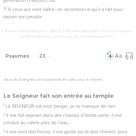
moi pour rugir et déchirer.
15
Ma force s’en va comme l’eau qui coule, tous mes os se
détachent. Mon cœur est comme la cire, il fond dans ma
poitrine.
16
Ma gorge est sèche comme un morceau de terre cuite, et
ma langue reste collée dans ma bouche. Tu me mets déjà au
bord de la tombe.
17
Un groupe de bandits m’entourent, ils sont autour de moi
comme des chiens. Ils m’ont percé les mains et les pieds.
18
Je suis très maigre : on peut compter tous mes os. Mes
ennemis me fixent attentivement.
19
Entre eux, ils partagent mes habits. Ils tirent au sort pour
savoir qui aura mes vêtements.
20
Mais toi, SEIGNEUR, ne reste pas loin de moi ! Toi qui es
ma force, vite, au secours !
21
Protège-moi d’une mort violente, arrache-moi aux griffes
des chiens !