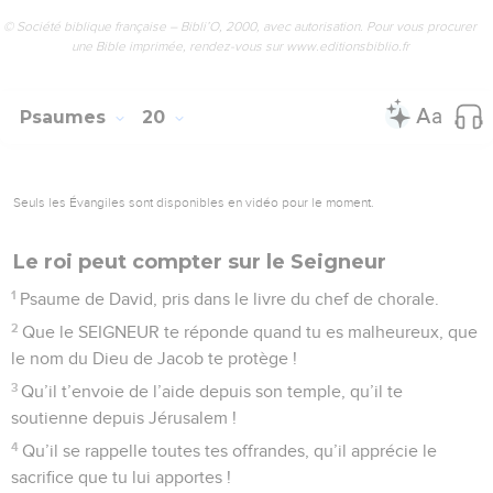
Seuls les Évangiles sont disponibles en vidéo pour le moment.
Prière pour le roi
1
Psaume de David, pris dans le livre du chef de chorale.
2
Le ciel raconte la gloire de Dieu, toutes les étoiles
annoncent ce qu’il a fait.
3
Chaque jour raconte cela au jour suivant, chaque nuit le fait
connaître à la nuit qui la suit.
4
Ce n’est pas un discours, il n’y a pas de paroles, aucun son
ne se fait entendre.
5
Mais leur message parcourt toute la terre, et il se répand
jusqu’au bout du monde. Là-haut, Dieu a planté une tente
pour le soleil.
6
Le matin, celui-ci est comme un jeune marié qui sort de sa
maison. Il s’élance comme un champion heureux de courir
sur la route.