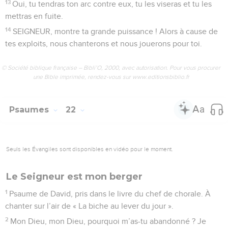
comptent sur leurs chevaux. Notre force à nous, c’est de
faire appel au SEIGNEUR notre Dieu.
9
Eux, ils deviennent faibles, puis ils tombent, nous, debout,
nous résistons.
10
SEIGNEUR, sauve le roi ! Qu’il nous réponde quand nous
l’appelons !
© Société biblique française – Bibli’O, 2000, avec autorisation. Pour vous procurer
une Bible imprimée, rendez-vous sur www.editionsbiblio.fr
Psaumes
21
Seuls les Évangiles sont disponibles en vidéo pour le moment.
Mon Dieu, mon Dieu, pourquoi m'as-tu
abandonné?