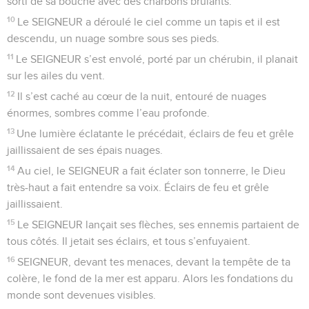
jeune lion impatient de déchirer.
13
SEIGNEUR, lève-toi, mets-toi devant eux, renverse-les !
Avec ton épée, sauve-moi des gens mauvais !
14
SEIGNEUR, par ta main, chasse-les de la terre, loin des
habitants du monde ! Voilà tout ce qu’ils méritent dans cette
vie ! Remplis leur ventre des choses amères que tu gardes
pour eux ! Que leurs enfants en soient rassasiés, et qu’il en
reste encore pour leurs petits-enfants !
15
Mais moi, parce que je suis juste, je verrai ton visage. À
mon réveil, je serai rassasié de ta présence.
© Société biblique française – Bibli’O, 2000, avec autorisation. Pour vous procurer
une Bible imprimée, rendez-vous sur www.editionsbiblio.fr
Psaumes
18