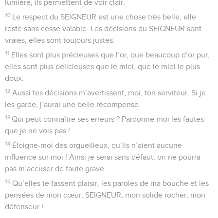
47
Le SEIGNEUR est vivant ! Gloire à mon solide rocher !
Gloire à Dieu qui m’a sauvé !
48
C’est Dieu qui punit mes ennemis, qui met les peuples
sous mon pouvoir.
49
Tu me libères de mes ennemis. Tu me donnes la victoire
sur ceux qui m’attaquent, tu me délivres des gens violents.
50
C’est pourquoi, SEIGNEUR, je te dis merci parmi les
peuples et je chante ton nom.
51
Le SEIGNEUR donne de grandes victoires à son roi. Il
montre son amour à celui qu’il a choisi, à David et aux
enfants de ses enfants, pour toujours.
© Société biblique française – Bibli’O, 2000, avec autorisation. Pour vous procurer
une Bible imprimée, rendez-vous sur www.editionsbiblio.fr
Psaumes
19