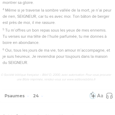
22
Sauve-moi de la gueule des lions et de la corne des
buffles ! Tu m’as répondu !
23
J’annoncerai ton nom à mes frères et à mes sœurs. Au
milieu de l’assemblée, je chanterai ta louange.
24
– Vous qui respectez le SEIGNEUR, chantez sa louange !
Tous les fils de Jacob, rendez-lui gloire, tous les fils d’Israël,
tremblez devant lui !
25
Le SEIGNEUR n’a pas méprisé le malheureux dans son
malheur, il ne l’a pas rejeté, il n’a pas détourné son visage de
lui. Le malheureux a crié vers le SEIGNEUR, et le SEIGNEUR
l’a écouté.
26
Grâce à toi, SEIGNEUR, je peux chanter ta louange dans la
grande assemblée. Devant ceux qui te respectent, je ferai ce
que j’ai promis.
27
Les pauvres mangeront, ils n’auront plus faim. Ceux qui
cherchent le SEIGNEUR chanteront sa louange. Qu’ils vivent
pour toujours !