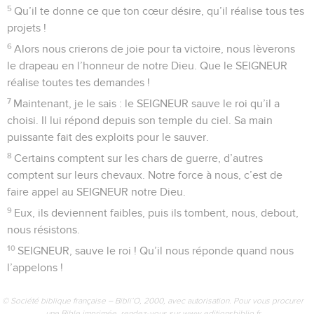
7
Il se lève à un bout du ciel, il termine sa course à l’autre
bout, et rien n’échappe à sa chaleur.
8
La loi du SEIGNEUR est parfaite, elle redonne la vie. Les
ordres du SEIGNEUR sont clairs, ils donnent la sagesse aux
ignorants.
9
Les exigences du SEIGNEUR sont justes, elles rendent le
cœur joyeux. Les commandements du SEIGNEUR donnent la
lumière, ils permettent de voir clair.
10
Le respect du SEIGNEUR est une chose très belle, elle
reste sans cesse valable. Les décisions du SEIGNEUR sont
vraies, elles sont toujours justes.
11
Elles sont plus précieuses que l’or, que beaucoup d’or pur,
elles sont plus délicieuses que le miel, que le miel le plus
doux.
12
Aussi tes décisions m’avertissent, moi, ton serviteur. Si je
les garde, j’aurai une belle récompense.
13
Qui peut connaître ses erreurs ? Pardonne-moi les fautes