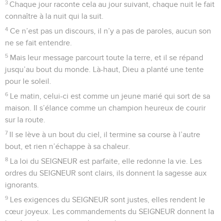
avant de les avoir tués.
39
Je les détruis : ils ne peuvent plus se relever. Ils tombent
par terre : les voilà sous mes pieds.
40
Tu me remplis de force pour le combat. Ceux qui
m’attaquent, tu les fais mettre à genoux devant moi.
41
Avec ton aide, je pose le pied sur mes ennemis, et mes
adversaires, je les détruis.
42
Ils crient, mais il n’y a personne pour les sauver, ils
appellent le SEIGNEUR, mais il ne répond pas.
43
Je les écrase, ils sont comme la poussière emportée par le
vent. Je les balaie comme les ordures des rues.
44
Le peuple se lève contre moi, mais tu me mets à l’abri, tu
me places à la tête des autres peuples. Des gens que je ne
connais pas deviennent mes serviteurs.
45
Dès que je parle, ils m’obéissent, des étrangers me font
des compliments.
46
Ils sont découragés, ils sortent de leurs abris en tremblant.