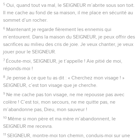
3
Ton amour est devant mes yeux, et je vis de ta fidélité.
4
Je ne m’assois pas avec les gens faux et je ne vais pas
avec les menteurs.
5
Je déteste la bande de ceux qui font le mal, je ne m’assois
pas avec les méchants.
6
Je lave mes mains pour montrer mon innocence. Je fais le
tour de ton autel, SEIGNEUR,
7
pour te dire merci à pleine voix et raconter toutes tes
actions magnifiques.
8
SEIGNEUR, j’aime la maison où tu habites, le lieu où ta
gloire est présente.
9
Ne me traite pas comme les coupables, ne me fais pas
mourir comme les assassins.
10
Ils font des choses horribles, ils se laissent sans cesse
corrompre par des cadeaux.
11
Moi, je me conduis parfaitement. SEIGNEUR, délivre-moi,