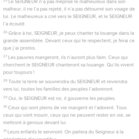
leur confiance, et ils ne l’ont pas regretté.
7
Mais moi, je suis comme un ver de terre, je ne suis plus un
homme. Les gens m’insultent et me méprisent.
8
Tous ceux qui me voient se moquent de moi. Ils font des
grimaces, ils secouent la tête en disant :
9
« Il a fait confiance au SEIGNEUR. Eh bien, si le SEIGNEUR
l’aime, il n’a qu’à le délivrer et le sauver ! »
10
Oui, tu m’as fait sortir du ventre de ma mère, tu m’as mis
en sécurité sur sa poitrine.
11
On m’a confié à toi dès ma naissance, depuis le ventre de
ma mère, tu es mon Dieu.
12
Ne reste pas loin de moi, le malheur est proche, je n’ai
personne pour m’aider.
13
Beaucoup d’ennemis m’entourent, ils sont autour de moi
comme des taureaux, comme les puissants taureaux du
Bachan.
14
Ils sont comme des lions, ils ouvrent leur gueule contre