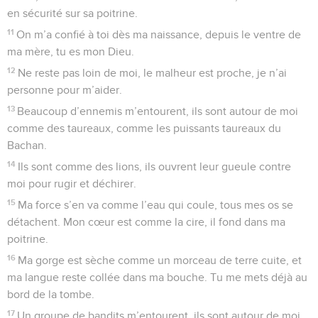
10
Quand tu seras devant eux, tu les brûleras dans un grand
feu. Dans sa colère, le SEIGNEUR les détruira, et un feu les
dévorera.
11
De la terre, tu feras disparaître leurs enfants, et les enfants
de leurs enfants parmi les hommes.
12
S’ils cherchent à te faire du mal, s’ils préparent de mauvais
coups contre toi, ils ne réussiront pas.
13
Oui, tu tendras ton arc contre eux, tu les viseras et tu les
mettras en fuite.
14
SEIGNEUR, montre ta grande puissance ! Alors à cause de
tes exploits, nous chanterons et nous jouerons pour toi.
© Société biblique française – Bibli’O, 2000, avec autorisation. Pour vous procurer
une Bible imprimée, rendez-vous sur www.editionsbiblio.fr
Psaumes
22