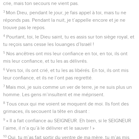
1
Psaume de David, pris dans le livre du chef de chorale.
2
SEIGNEUR, le roi se réjouit de ta puissance. Quand tu le
sauves, il danse de joie.
3
Tu lui donnes ce que son cœur désire, tu ne refuses pas ce
que sa bouche demande.
4
Oui, tu lui apportes bonheur et bénédictions, tu poses sur
sa tête une couronne d’or.
5
Il t’a demandé de vivre, tu lui as donné la vie, une longue
vie, toujours et pour toujours.
6
La gloire du roi est immense parce que tu le sauves. Tu le
couvres de grandeur et d’honneur.
7
Pour toujours, tu fais de lui une bénédiction, ta présence le
remplit de joie.
8
Oui, le roi fait confiance au SEIGNEUR, l’amour du Dieu
très-haut l’empêche de tomber.
9
Toi, le roi, tu domineras tous tes ennemis, ta main
puissante saisira ceux qui te détestent.