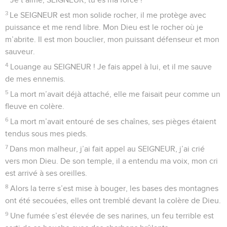
me surveiller, tu m’as bien examiné, tu n’as rien trouvé de
mal en moi.
4
Je n’ai pas dit ce que je pense des autres. J’ai fait ce que
tu as demandé, j’ai suivi le chemin que tu m’as montré.
5
J’ai marché sur tes pas, je n’ai pas glissé.
6
Maintenant, je fais appel à toi, ô Dieu, car tu me répondras.
Tends l’oreille vers moi, écoute ce que je dis !
7
Montre-moi ton amour. Oui, tu sauves de leurs ennemis
ceux qui te prennent comme abri.
8
Protège-moi comme ton trésor le plus précieux. Cache-moi
à l’ombre de tes ailes,
9
loin des gens mauvais qui m’attaquent, loin des ennemis
terribles qui m’entourent !
10
Leur cœur est sans pitié, leur bouche est pleine d’orgueil.
11
Ils me suivent de très près, maintenant, ils m’entourent, ils
attendent le moment de me jeter à terre.
12
Ils sont comme un lion caché dans le buisson, comme un