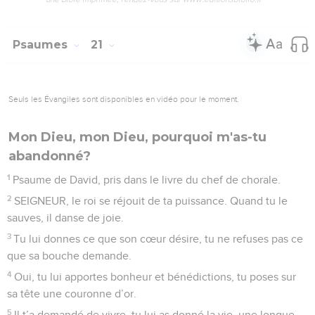
que je ne vois pas !
14
Éloigne-moi des orgueilleux, qu’ils n’aient aucune
influence sur moi ! Ainsi je serai sans défaut, on ne pourra
pas m’accuser de faute grave.
15
Qu’elles te fassent plaisir, les paroles de ma bouche et les
pensées de mon cœur, SEIGNEUR, mon solide rocher, mon
défenseur !
© Société biblique française – Bibli’O, 2000, avec autorisation. Pour vous procurer
une Bible imprimée, rendez-vous sur www.editionsbiblio.fr
Psaumes
20
Seuls les Évangiles sont disponibles en vidéo pour le moment.
Le roi peut compter sur le Seigneur