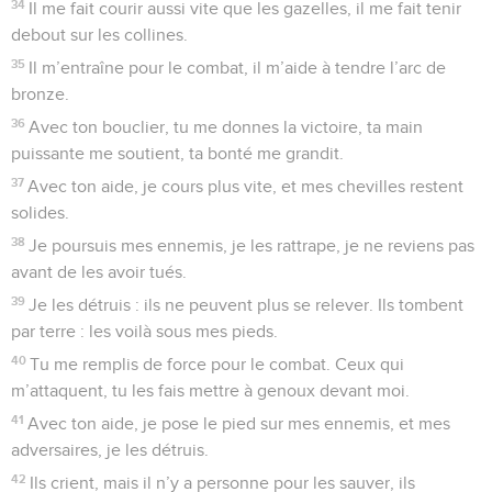
Au ciel, le SEIGNEUR a fait éclater son tonnerre, le Dieu
très-haut a fait entendre sa voix. Éclairs de feu et grêle
jaillissaient.
15
Le SEIGNEUR lançait ses flèches, ses ennemis partaient de
tous côtés. Il jetait ses éclairs, et tous s’enfuyaient.
16
SEIGNEUR, devant tes menaces, devant la tempête de ta
colère, le fond de la mer est apparu. Alors les fondations du
monde sont devenues visibles.
17
D’en haut, le SEIGNEUR a tendu la main pour me saisir, il
m’a retiré de l’eau menaçante.
18
Il m’a délivré de mon puissant ennemi, de ces adversaires
trop forts pour moi.
19
Ils avaient profité de mon malheur pour m’attaquer, mais le
SEIGNEUR est venu à mon aide.
20
Il m’a sorti du danger pour me libérer, il m’a sauvé parce
qu’il m’aime.
21
J’ai obéi au SEIGNEUR, il m’a récompensé, j’ai fait le bien,