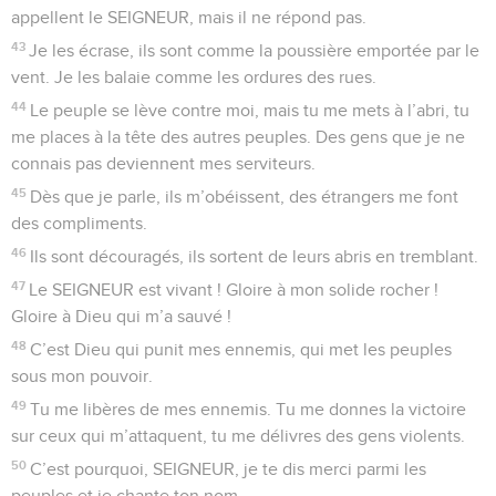
il a été généreux envers moi.
22
J’ai suivi le chemin du SEIGNEUR, je n’ai pas fait le mal
loin de mon Dieu.
23
Ses décisions étaient toutes devant moi, je n’ai pas refusé
ce qu’il voulait.
24
J’ai été sans reproche devant lui, j’ai évité de faire le mal.
25
J’ai obéi au SEIGNEUR, il a vu le bien que j’avais fait, il m’a
récompensé.
26
Avec celui qui est fidèle, tu te montres fidèle, avec celui
qui est sans reproche, tu te montres sans reproche.
27
Avec celui qui est sincère, tu te montres sincère, mais tu
te montres habile avec celui qui est faux.
28
C’est toi qui sauves le peuple méprisé, mais tu fais baisser
les yeux aux orgueilleux.
29
SEIGNEUR, c’est toi qui éclaires ma vie, mon Dieu, tu es la
lumière dans ma nuit.
30
Avec toi, je peux attaquer mes ennemis, avec mon Dieu,