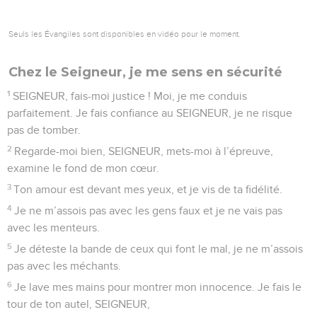
5
Conduis-moi sur le chemin de ta vérité. Enseigne-moi, car
tu es le Dieu qui me sauve, et je compte sur toi tous les
jours.
6
SEIGNEUR, souviens-toi de ta tendresse et de ton amour,
car ils existent depuis toujours.
7
SEIGNEUR, oublie les fautes de ma jeunesse et mes
péchés, mais à cause de ton amour, SEIGNEUR, souviens-toi
de moi, toi qui es bon.
8
Oui, le SEIGNEUR est bon et juste, il montre aux pécheurs
la route à suivre.
9
Il guide les gens simples sur le chemin juste, il leur
apprend à faire ce qu’il veut.
10
Chaque enseignement du SEIGNEUR montre son amour
fidèle à ceux qui suivent les règles de son alliance.
11
SEIGNEUR, pour montrer ta gloire, pardonne ma faute qui
est si grande.
12
Si quelqu’un respecte le SEIGNEUR, le SEIGNEUR lui