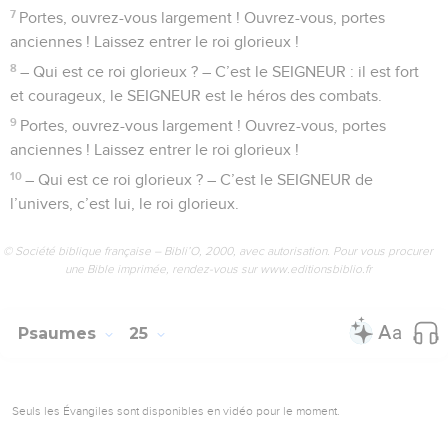
Seuls les Évangiles sont disponibles en vidéo pour le moment.
Le Seigneur fait son entrée au temple
1
Le SEIGNEUR est mon berger, je ne manque de rien.
2
Il me fait reposer dans des champs d’herbe verte, il me
conduit au calme près de l’eau,
3
il me rend des forces, il me guide sur le bon chemin, pour
montrer sa gloire.
4
Même si je traverse la sombre vallée de la mort, je n’ai peur
de rien, SEIGNEUR, car tu es avec moi. Ton bâton de berger
est près de moi, il me rassure.
5
Tu m’offres un bon repas sous les yeux de mes ennemis.
Tu verses sur ma tête de l’huile parfumée, tu me donnes à
boire en abondance.
6
Oui, tous les jours de ma vie, ton amour m’accompagne, et
je suis heureux. Je reviendrai pour toujours dans la maison
du SEIGNEUR.