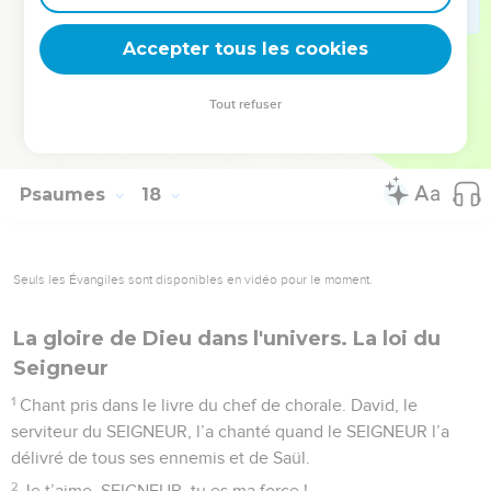
deviennent vos tremplins. Que vous guidiez un ministère, une
équipe, un groupe ou une famille, leur expérience est faite
Accepter tous les cookies
pour vous.
Tout refuser
Je découvre l’événement
Psaumes
17
Seuls les Évangiles sont disponibles en vidéo pour le moment.
Un roi remercie Dieu après la victoire
1
SEIGNEUR, écoute ma juste demande, sois attentif à mon
cri ! Tends l’oreille à ma prière : ma bouche ne ment pas.
2
C’est toi qui me feras justice, regarde bien ce qui est vrai.
3
Tu as vu le fond de mon cœur. Pendant la nuit, tu es venu