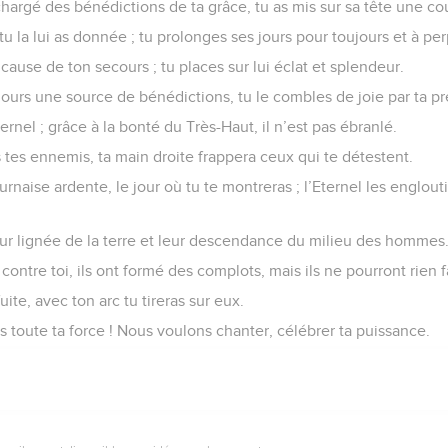
 chargé des bénédictions de ta grâce, tu as mis sur sa tête une co
 tu la lui as donnée ; tu prolonges ses jours pour toujours et à per
 cause de ton secours ; tu places sur lui éclat et splendeur.
ujours une source de bénédictions, tu le combles de joie par ta p
ternel ; grâce à la bonté du Très-Haut, il n’est pas ébranlé.
 tes ennemis, ta main droite frappera ceux qui te détestent.
rnaise ardente, le jour où tu te montreras ; l’Eternel les englouti
leur lignée de la terre et leur descendance du milieu des hommes
 contre toi, ils ont formé des complots, mais ils ne pourront rien f
uite, avec ton arc tu tireras sur eux.
ns toute ta force ! Nous voulons chanter, célébrer ta puissance.