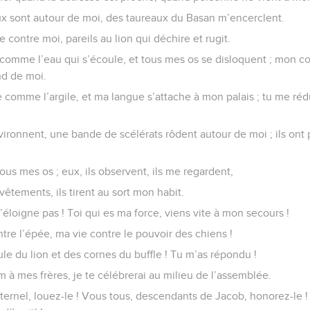
 sont autour de moi, des taureaux du Basan m’encerclent.
e contre moi, pareils au lion qui déchire et rugit.
 comme l’eau qui s’écoule, et tous mes os se disloquent ; mon 
ond de moi.
comme l’argile, et ma langue s’attache à mon palais ; tu me rédu
ironnent, une bande de scélérats rôdent autour de moi ; ils ont
ous mes os ; eux, ils observent, ils me regardent,
vêtements, ils tirent au sort mon habit.
t’éloigne pas ! Toi qui es ma force, viens vite à mon secours !
re l’épée, ma vie contre le pouvoir des chiens !
le du lion et des cornes du buffle ! Tu m’as répondu !
 à mes frères, je te célébrerai au milieu de l’assemblée.
ternel, louez-le ! Vous tous, descendants de Jacob, honorez-le !