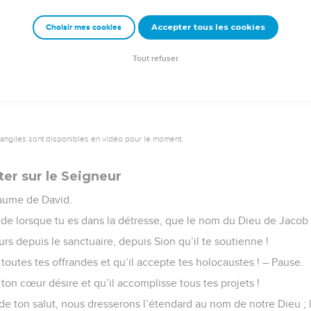
viteur du sentiment d’orgueil : qu’il ne domine pas sur moi ! Alors
nds péchés.
Accepter tous les cookies
Choisir mes cookies
 paroles de ma bouche et aux sentiments de mon cœur, Eternel, 
Tout refuser
vangiles sont disponibles en vidéo pour le moment.
ter sur le Seigneur
aume de David.
nde lorsque tu es dans la détresse, que le nom du Dieu de Jacob 
urs depuis le sanctuaire, depuis Sion qu’il te soutienne !
toutes tes offrandes et qu’il accepte tes holocaustes ! – Pause.
ton cœur désire et qu’il accomplisse tous tes projets !
de ton salut, nous dresserons l’étendard au nom de notre Dieu ; 