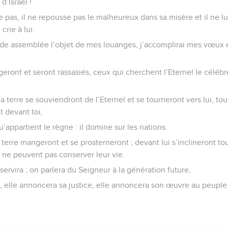
d’Israël !
se pas, il ne repousse pas le malheureux dans sa misère et il ne l
crie à lui.
nde assemblée l’objet de mes louanges, j’accomplirai mes vœux
ront et seront rassasiés, ceux qui cherchent l’Eternel le céléb
a terre se souviendront de l’Eternel et se tourneront vers lui, tou
t devant toi,
qu’appartient le règne : il domine sur les nations.
 terre mangeront et se prosterneront ; devant lui s’inclineront t
i ne peuvent pas conserver leur vie.
ervira ; on parlera du Seigneur à la génération future,
, elle annoncera sa justice, elle annoncera son œuvre au peuple 