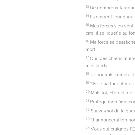
13
De nombreux taureaux
14
Ils ouvrent leur gueul
15
Mes forces s’en vont
cire, il se liquéfie au f
16
Ma force se dessèche 
mort.
17
Oui, des chiens m’env
mes pieds.
18
Je pourrais compter t
19
*ils se partagent mes 
20
Mais toi, Eternel, ne 
21
Protège mon âme cont
22
Sauve-moi de la gueu
23
*J’annoncerai ton nom
24
Vous qui craignez l’E