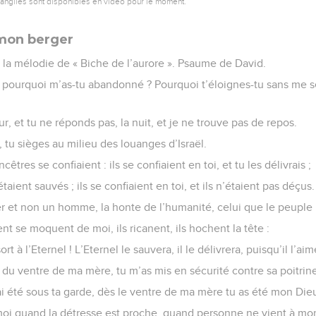
vangiles sont disponibles en vidéo pour le moment.
 mon berger
 la mélodie de « Biche de l’aurore ». Psaume de David.
pourquoi m’as-tu abandonné ? Pourquoi t’éloignes-tu sans me se
ur, et tu ne réponds pas, la nuit, et je ne trouve pas de repos.
, tu sièges au milieu des louanges d’Israël.
êtres se confiaient : ils se confiaient en toi, et tu les délivrais ;
ls étaient sauvés ; ils se confiaient en toi, et ils n’étaient pas déçus.
ver et non un homme, la honte de l’humanité, celui que le peuple
t se moquent de moi, ils ricanent, ils hochent la tête :
 à l’Eternel ! L’Eternel le sauvera, il le délivrera, puisqu’il l’aime
ir du ventre de ma mère, tu m’as mis en sécurité contre sa poitrine
i été sous ta garde, dès le ventre de ma mère tu as été mon Die
moi quand la détresse est proche, quand personne ne vient à mon