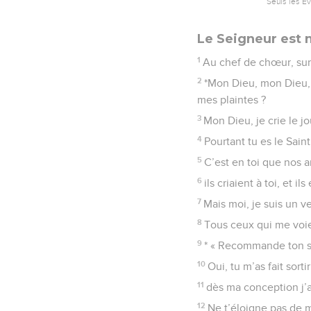
Seuls les É
Le Seigneur est
1
Au chef de chœur, sur
2
*Mon Dieu, mon Dieu, 
mes plaintes ?
3
Mon Dieu, je crie le jo
4
Pourtant tu es le Saint
5
C’est en toi que nos anc
6
ils criaient à toi, et i
7
Mais moi, je suis un 
8
Tous ceux qui me voien
9
* « Recommande ton sort
10
Oui, tu m’as fait sort
11
dès ma conception j’a
12
Ne t’éloigne pas de 