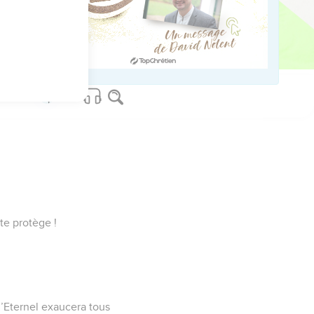
 je serai intègre, je ne
mon rocher, toi qui me
te protège !
l’Eternel exaucera tous