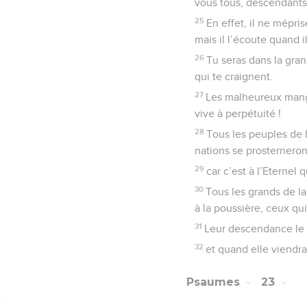
vous tous, descendants 
25
En effet, il ne mépri
mais il l’écoute quand il 
26
Tu seras dans la gra
qui te craignent.
27
Les malheureux mange
vive à perpétuité !
28
Tous les peuples de l
nations se prosterneron
29
car c’est à l’Eternel 
30
Tous les grands de la
à la poussière, ceux qu
31
Leur descendance le s
32
et quand elle viendra
Psaumes
23