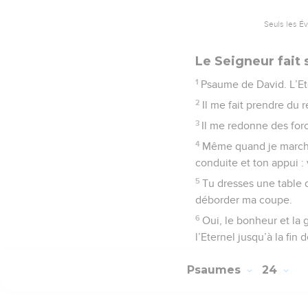
Seuls les É
Le Seigneur fait
1
Psaume de David. L’Et
2
Il me fait prendre du 
3
Il me redonne des forc
4
Même quand je marche 
conduite et ton appui :
5
Tu dresses une table d
déborder ma coupe.
6
Oui, le bonheur et la
l’Eternel jusqu’à la fin 
Psaumes
24