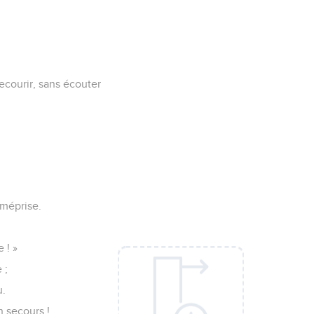
courir, sans écouter
 méprise.
 ! »
 ;
u.
 secours !