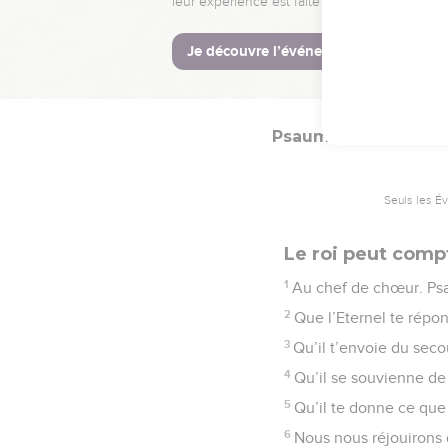
Préserve aussi ton ser
commettrai pas de gra
15
Fais bon accueil aux
rachètes !
Psaumes
20
Seuls les É
Le roi peut comp
1
Au chef de chœur. Ps
2
Que l’Eternel te répo
3
Qu’il t’envoie du seco
4
Qu’il se souvienne de 
5
Qu’il te donne ce que 
6
Nous nous réjouirons 