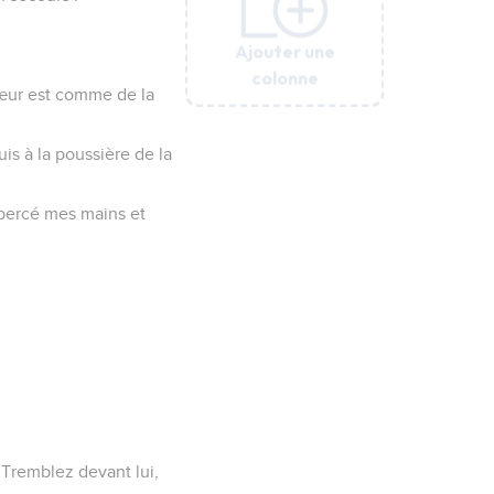
Ajouter une
Ajouter une
Ajouter une
Ajouter une
Ajouter une
Ajouter une
Ajouter une
Ajouter une
Ajouter une
colonne
colonne
colonne
colonne
colonne
colonne
colonne
colonne
colonne
cœur est comme de la
is à la poussière de la
 percé mes mains et
 Tremblez devant lui,