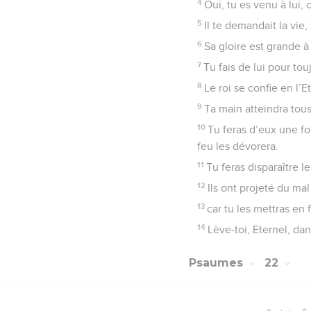
4
Oui, tu es venu à lui,
5
Il te demandait la vie,
6
Sa gloire est grande à
7
Tu fais de lui pour to
8
Le roi se confie en l’E
9
Ta main atteindra tous
10
Tu feras d’eux une fou
feu les dévorera.
11
Tu feras disparaître 
12
Ils ont projeté du mal
13
car tu les mettras en f
14
Lève-toi, Eternel, da
Psaumes
22