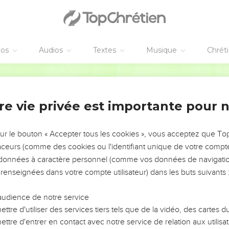
 autre jour, la nuit en donne connaissance à une autre nuit.
ge, ce ne sont pas des paroles, on n’entend pas leur son.
parcourt toute la terre, leurs discours vont jusqu’aux extrémités
 soleil.
éos
Audios
Textes
Musique
Chrét
 un époux qui sort de sa chambre, s’élance dans la course avec la j
Segond 21
ité du ciel et termine sa course à l’autre extrémité : rien n’écha
 parfaite, elle donne du réconfort ; le témoignage de l’Eternel est 
ce.
re vie privée est importante pour 
l sont droits, ils réjouissent le cœur ; les commandements de l’Ete
sur le bouton « Accepter tous les cookies », vous acceptez que T
l est pure, elle subsiste pour toujours ; les jugements de l’Eternel 
traceurs (comme des cookies ou l'identifiant unique de votre compte 
s données à caractère personnel (comme vos données de navigatio
 renseignées dans votre compte utilisateur) dans les buts suivants 
 que l’or, que beaucoup d’or fin ; ils sont plus doux que le miel,
audience de notre service
st éclairé par eux ; pour celui qui les respecte, la récompense es
ttre d'utiliser des services tiers tels que de la vidéo, des cartes
urs ? Pardonne-moi celles que j’ignore.
ttre d'entrer en contact avec notre service de relation aux utilisat