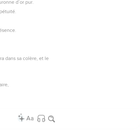
uronne d’or pur.
pétuité.
résence.
ra dans sa colère, et le
.
aire,