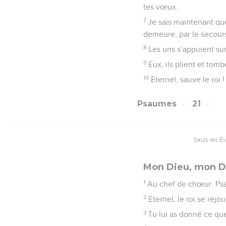
tes vœux.
7
Je sais maintenant que 
demeure, par le secours
8
Les uns s’appuient sur
9
Eux, ils plient et tom
10
Eternel, sauve le roi
Psaumes
21
Seuls les É
Mon Dieu, mon D
1
Au chef de chœur. Ps
2
Eternel, le roi se réjo
3
Tu lui as donné ce que