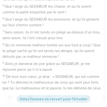
5
Que l’ange du SEIGNEUR les chasse, et qu’ils soient
comme la paille emportée par le vent !
6
Que l’ange du SEIGNEUR les poursuive, et qu’ils glissent
sur leur chemin sombre !
7
Sans raison, ils m’ont tendu un piège au-dessus d’un trou,
sans raison, ils l’ont creusé pour moi.
8
Qu’un immense malheur tombe sur eux tout à coup ! Que
le piège caché qu’ils ont tendu les attrape, qu’ils soient
détruits par ce malheur immense !
9
Alors je danserai de joie grâce au SEIGNEUR, je me
réjouirai parce qu’il m’a sauvé.
10
De tout mon cœur, je dirai : « SEIGNEUR, qui est comme
toi ? Tu délivres le malheureux de ceux qui sont plus forts
que lui. Le malheureux et le pauvre, tu les délivres de ceux
qui les pillent. »
11
De faux témoins se présentent : ils m’interrogent sur des
Contenus
Versions
Commentaires
Strong
Dictionnaire
choses que j’ignore.