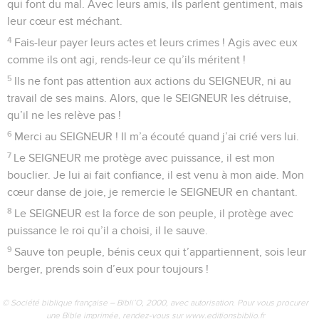
qui font du mal. Avec leurs amis, ils parlent gentiment, mais
leur cœur est méchant.
4
Fais-leur payer leurs actes et leurs crimes ! Agis avec eux
comme ils ont agi, rends-leur ce qu’ils méritent !
5
Ils ne font pas attention aux actions du SEIGNEUR, ni au
travail de ses mains. Alors, que le SEIGNEUR les détruise,
qu’il ne les relève pas !
6
Merci au SEIGNEUR ! Il m’a écouté quand j’ai crié vers lui.
7
Le SEIGNEUR me protège avec puissance, il est mon
bouclier. Je lui ai fait confiance, il est venu à mon aide. Mon
cœur danse de joie, je remercie le SEIGNEUR en chantant.
8
Le SEIGNEUR est la force de son peuple, il protège avec
puissance le roi qu’il a choisi, il le sauve.
9
Sauve ton peuple, bénis ceux qui t’appartiennent, sois leur
berger, prends soin d’eux pour toujours !
© Société biblique française – Bibli’O, 2000, avec autorisation. Pour vous procurer
une Bible imprimée, rendez-vous sur www.editionsbiblio.fr