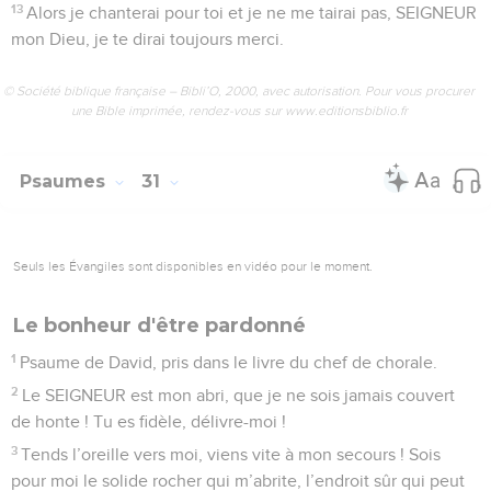
13
Alors je chanterai pour toi et je ne me tairai pas, SEIGNEUR
mon Dieu, je te dirai toujours merci.
© Société biblique française – Bibli’O, 2000, avec autorisation. Pour vous procurer
une Bible imprimée, rendez-vous sur www.editionsbiblio.fr
Psaumes
31
Seuls les Évangiles sont disponibles en vidéo pour le moment.
Le bonheur d'être pardonné
1
Psaume de David, pris dans le livre du chef de chorale.
2
Le SEIGNEUR est mon abri, que je ne sois jamais couvert
de honte ! Tu es fidèle, délivre-moi !
3
Tends l’oreille vers moi, viens vite à mon secours ! Sois
pour moi le solide rocher qui m’abrite, l’endroit sûr qui peut