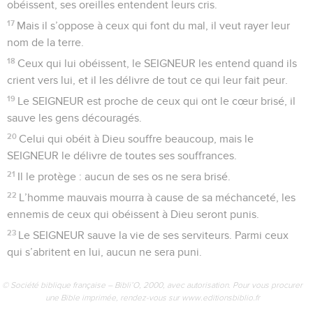
obéissent, ses oreilles entendent leurs cris.
17
Mais il s’oppose à ceux qui font du mal, il veut rayer leur
nom de la terre.
18
Ceux qui lui obéissent, le SEIGNEUR les entend quand ils
crient vers lui, et il les délivre de tout ce qui leur fait peur.
19
Le SEIGNEUR est proche de ceux qui ont le cœur brisé, il
sauve les gens découragés.
20
Celui qui obéit à Dieu souffre beaucoup, mais le
SEIGNEUR le délivre de toutes ses souffrances.
21
Il le protège : aucun de ses os ne sera brisé.
22
L’homme mauvais mourra à cause de sa méchanceté, les
ennemis de ceux qui obéissent à Dieu seront punis.
23
Le SEIGNEUR sauve la vie de ses serviteurs. Parmi ceux
qui s’abritent en lui, aucun ne sera puni.
© Société biblique française – Bibli’O, 2000, avec autorisation. Pour vous procurer
une Bible imprimée, rendez-vous sur www.editionsbiblio.fr