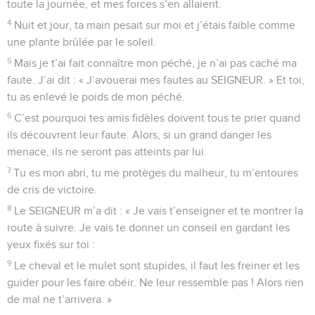
toute la journée, et mes forces s’en allaient.
4
Nuit et jour, ta main pesait sur moi et j’étais faible comme
une plante brûlée par le soleil.
5
Mais je t’ai fait connaître mon péché, je n’ai pas caché ma
faute. J’ai dit : « J’avouerai mes fautes au SEIGNEUR. » Et toi,
tu as enlevé le poids de mon péché.
6
C’est pourquoi tes amis fidèles doivent tous te prier quand
ils découvrent leur faute. Alors, si un grand danger les
menace, ils ne seront pas atteints par lui.
7
Tu es mon abri, tu me protèges du malheur, tu m’entoures
de cris de victoire.
8
Le SEIGNEUR m’a dit : « Je vais t’enseigner et te montrer la
route à suivre. Je vais te donner un conseil en gardant les
yeux fixés sur toi :
9
Le cheval et le mulet sont stupides, il faut les freiner et les
guider pour les faire obéir. Ne leur ressemble pas ! Alors rien
de mal ne t’arrivera. »