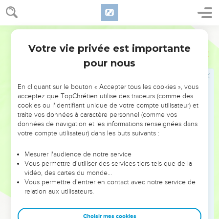
Votre vie privée est importante
pour nous
NE MANQUEZ PAS L’ÉVÉNEMENT
En cliquant sur le bouton « Accepter tous les cookies », vous
DE L’ANNÉE !
acceptez que TopChrétien utilise des traceurs (comme des
cookies ou l'identifiant unique de votre compte utilisateur) et
ET SI LEURS ERREURS POUVAIENT VOUS ÉVITER LES
traite vos données à caractère personnel (comme vos
VOTRES ?
données de navigation et les informations renseignées dans
votre compte utilisateur) dans les buts suivants :
On admire souvent les leaders pour leurs réussites, leur impact,
leur foi ou leur vision. Mais on voit moins les doutes, les erreurs
Mesurer l'audience de notre service
Vous permettre d'utiliser des services tiers tels que de la
et les saisons difficiles qu'ils ont traversés, alors même que ce
vidéo, des cartes du monde…
sont elles qui les ont façonnés.
Vous permettre d'entrer en contact avec notre service de
relation aux utilisateurs.
Dans cette conférence, leaders, entrepreneurs, et responsables
reviennent sur les erreurs marquantes de leur parcours et les
clés pour avancer avec plus de sagesse afin que leurs erreurs
Choisir mes cookies