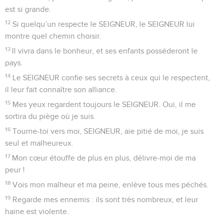
est si grande.
12
Si quelqu’un respecte le SEIGNEUR, le SEIGNEUR lui
montre quel chemin choisir.
13
Il vivra dans le bonheur, et ses enfants posséderont le
pays.
14
Le SEIGNEUR confie ses secrets à ceux qui le respectent,
il leur fait connaître son alliance.
15
Mes yeux regardent toujours le SEIGNEUR. Oui, il me
sortira du piège où je suis.
16
Tourne-toi vers moi, SEIGNEUR, aie pitié de moi, je suis
seul et malheureux.
17
Mon cœur étouffe de plus en plus, délivre-moi de ma
peur !
18
Vois mon malheur et ma peine, enlève tous mes péchés.
19
Regarde mes ennemis : ils sont très nombreux, et leur
haine est violente.