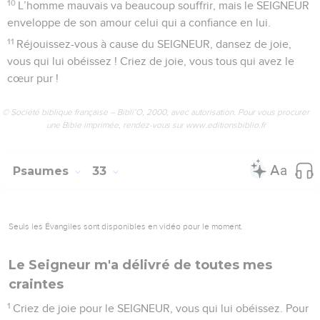
10
L’homme mauvais va beaucoup souffrir, mais le SEIGNEUR
enveloppe de son amour celui qui a confiance en lui.
11
Réjouissez-vous à cause du SEIGNEUR, dansez de joie,
vous qui lui obéissez ! Criez de joie, vous tous qui avez le
cœur pur !
© Société biblique française – Bibli’O, 2000, avec autorisation. Pour vous procurer
une Bible imprimée, rendez-vous sur www.editionsbiblio.fr
Psaumes
33
Seuls les Évangiles sont disponibles en vidéo pour le moment.
Le Seigneur m'a délivré de toutes mes
craintes
1
Criez de joie pour le SEIGNEUR, vous qui lui obéissez. Pour