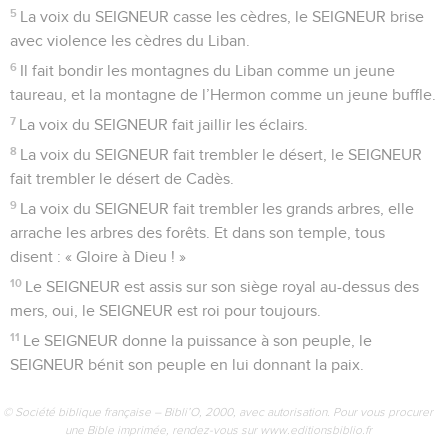
5
La voix du SEIGNEUR casse les cèdres, le SEIGNEUR brise
avec violence les cèdres du Liban.
6
Il fait bondir les montagnes du Liban comme un jeune
taureau, et la montagne de l’Hermon comme un jeune buffle.
7
La voix du SEIGNEUR fait jaillir les éclairs.
8
La voix du SEIGNEUR fait trembler le désert, le SEIGNEUR
fait trembler le désert de Cadès.
9
La voix du SEIGNEUR fait trembler les grands arbres, elle
arrache les arbres des forêts. Et dans son temple, tous
disent : « Gloire à Dieu ! »
10
Le SEIGNEUR est assis sur son siège royal au-dessus des
mers, oui, le SEIGNEUR est roi pour toujours.
11
Le SEIGNEUR donne la puissance à son peuple, le
SEIGNEUR bénit son peuple en lui donnant la paix.
© Société biblique française – Bibli’O, 2000, avec autorisation. Pour vous procurer
une Bible imprimée, rendez-vous sur www.editionsbiblio.fr