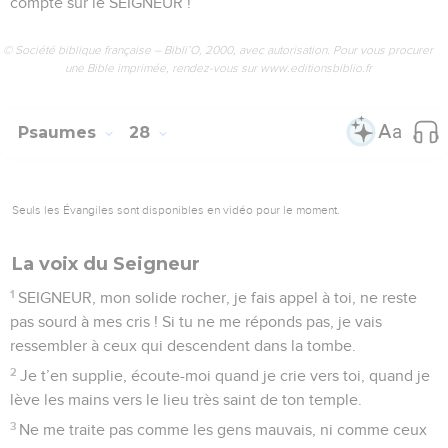
compte sur le SEIGNEUR !
© Société biblique française – Bibli’O, 2000, avec autorisation. Pour vous procurer
une Bible imprimée, rendez-vous sur www.editionsbiblio.fr
Psaumes
28
Seuls les Évangiles sont disponibles en vidéo pour le moment.
La voix du Seigneur
1
SEIGNEUR, mon solide rocher, je fais appel à toi, ne reste
pas sourd à mes cris ! Si tu ne me réponds pas, je vais
ressembler à ceux qui descendent dans la tombe.
2
Je t’en supplie, écoute-moi quand je crie vers toi, quand je
lève les mains vers le lieu très saint de ton temple.
3
Ne me traite pas comme les gens mauvais, ni comme ceux