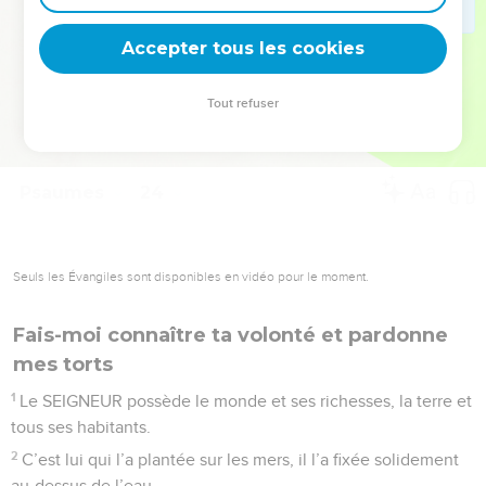
deviennent vos tremplins. Que vous guidiez un ministère, une
équipe, un groupe ou une famille, leur expérience est faite
Accepter tous les cookies
pour vous.
Tout refuser
Je découvre l’événement
Psaumes
24
Seuls les Évangiles sont disponibles en vidéo pour le moment.
Fais-moi connaître ta volonté et pardonne
mes torts
1
Le SEIGNEUR possède le monde et ses richesses, la terre et
tous ses habitants.
2
C’est lui qui l’a plantée sur les mers, il l’a fixée solidement
au-dessus de l’eau.