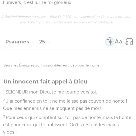
l’univers, c’est lui, le roi glorieux.
© Société biblique française – Bibli’O, 2000, avec autorisation. Pour vous procurer
une Bible imprimée, rendez-vous sur www.editionsbiblio.fr
Psaumes
25
Seuls les Évangiles sont disponibles en vidéo pour le moment.
Un innocent fait appel à Dieu
1
SEIGNEUR mon Dieu, je me tourne vers toi.
2
J’ai confiance en toi : ne me laisse pas couvert de honte !
Que mes ennemis ne se moquent pas de moi !
3
Pour ceux qui comptent sur toi, pas de honte, mais la honte
est pour ceux qui te trahissent. Qu’ils restent les mains
vides !