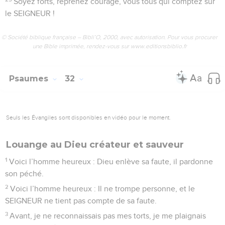
Soyez forts, reprenez courage, vous tous qui comptez sur
le SEIGNEUR !
© Société biblique française – Bibli’O, 2000, avec autorisation. Pour vous procurer
une Bible imprimée, rendez-vous sur www.editionsbiblio.fr
Psaumes
32
Seuls les Évangiles sont disponibles en vidéo pour le moment.
Louange au Dieu créateur et sauveur
1
Voici l’homme heureux : Dieu enlève sa faute, il pardonne
son péché.
2
Voici l’homme heureux : Il ne trompe personne, et le
SEIGNEUR ne tient pas compte de sa faute.
3
Avant, je ne reconnaissais pas mes torts, je me plaignais