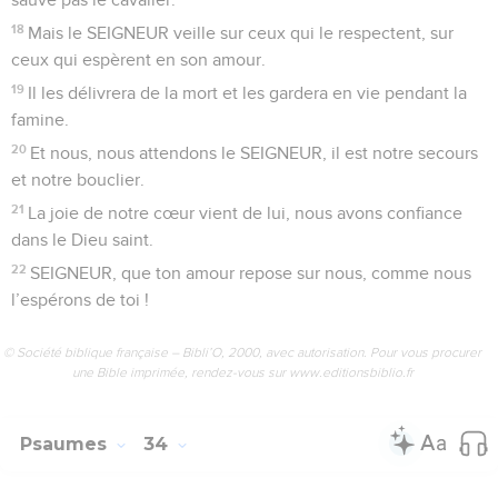
18
Mais le SEIGNEUR veille sur ceux qui le respectent, sur
ceux qui espèrent en son amour.
19
Il les délivrera de la mort et les gardera en vie pendant la
famine.
20
Et nous, nous attendons le SEIGNEUR, il est notre secours
et notre bouclier.
21
La joie de notre cœur vient de lui, nous avons confiance
dans le Dieu saint.
22
SEIGNEUR, que ton amour repose sur nous, comme nous
l’espérons de toi !
© Société biblique française – Bibli’O, 2000, avec autorisation. Pour vous procurer
une Bible imprimée, rendez-vous sur www.editionsbiblio.fr
Psaumes
34