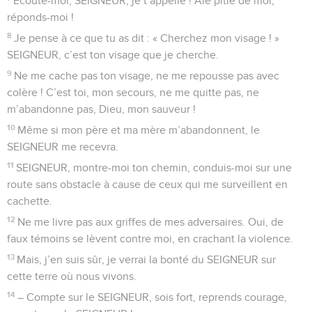
Écoute-moi, SEIGNEUR, je t’appelle ! Aie pitié de moi,
réponds-moi !
8
Je pense à ce que tu as dit : « Cherchez mon visage ! »
SEIGNEUR, c’est ton visage que je cherche.
9
Ne me cache pas ton visage, ne me repousse pas avec
colère ! C’est toi, mon secours, ne me quitte pas, ne
m’abandonne pas, Dieu, mon sauveur !
10
Même si mon père et ma mère m’abandonnent, le
SEIGNEUR me recevra.
11
SEIGNEUR, montre-moi ton chemin, conduis-moi sur une
route sans obstacle à cause de ceux qui me surveillent en
cachette.
12
Ne me livre pas aux griffes de mes adversaires. Oui, de
faux témoins se lèvent contre moi, en crachant la violence.
13
Mais, j’en suis sûr, je verrai la bonté du SEIGNEUR sur
cette terre où nous vivons.
14
– Compte sur le SEIGNEUR, sois fort, reprends courage,