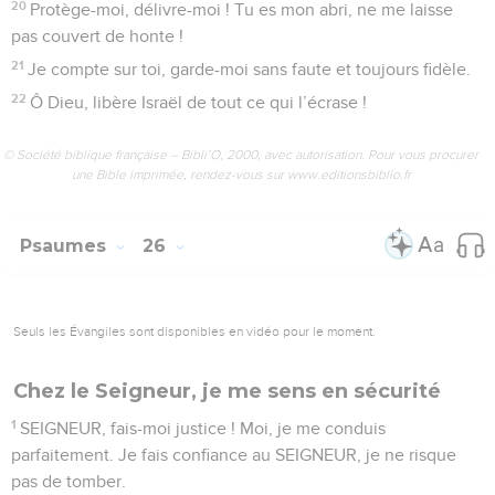
20
Protège-moi, délivre-moi ! Tu es mon abri, ne me laisse
pas couvert de honte !
21
Je compte sur toi, garde-moi sans faute et toujours fidèle.
22
Ô Dieu, libère Israël de tout ce qui l’écrase !
© Société biblique française – Bibli’O, 2000, avec autorisation. Pour vous procurer
une Bible imprimée, rendez-vous sur www.editionsbiblio.fr
Psaumes
26
Seuls les Évangiles sont disponibles en vidéo pour le moment.
Chez le Seigneur, je me sens en sécurité
1
SEIGNEUR, fais-moi justice ! Moi, je me conduis
parfaitement. Je fais confiance au SEIGNEUR, je ne risque
pas de tomber.