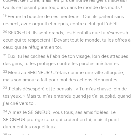
couvert de honte, mais remplis de honte les gens mauvais !
Qu’ils se taisent pour toujours dans le monde des morts !
19
Ferme la bouche de ces menteurs ! Oui, ils parlent sans
respect, avec orgueil et mépris, contre celui qui t’obéit.
20
SEIGNEUR, ils sont grands, les bienfaits que tu réserves à
ceux qui te respectent ! Devant tout le monde, tu les offres à
ceux qui se réfugient en toi.
21
Eux, tu les caches à l’abri de ton visage, loin des attaques
des gens, tu les protèges contre les paroles méchantes.
22
Merci au SEIGNEUR ! J’étais comme une ville attaquée,
mais son amour a fait pour moi des actions étonnantes.
23
J’étais désespéré et je pensais : « Tu m’as chassé loin de
tes yeux. » Mais tu m’as entendu quand je t’ai supplié, quand
j’ai crié vers toi.
24
Aimez le SEIGNEUR, vous tous, ses amis fidèles. Le
SEIGNEUR protège ceux qui croient en lui, mais il punit
durement les orgueilleux.
25