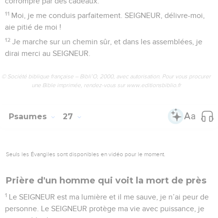
corrompre par des cadeaux.
11
Moi, je me conduis parfaitement. SEIGNEUR, délivre-moi,
aie pitié de moi !
12
Je marche sur un chemin sûr, et dans les assemblées, je
dirai merci au SEIGNEUR.
© Société biblique française – Bibli’O, 2000, avec autorisation. Pour vous procurer
une Bible imprimée, rendez-vous sur www.editionsbiblio.fr
Psaumes
27
Seuls les Évangiles sont disponibles en vidéo pour le moment.
Prière d'un homme qui voit la mort de près
1
Le SEIGNEUR est ma lumière et il me sauve, je n’ai peur de
personne. Le SEIGNEUR protège ma vie avec puissance, je