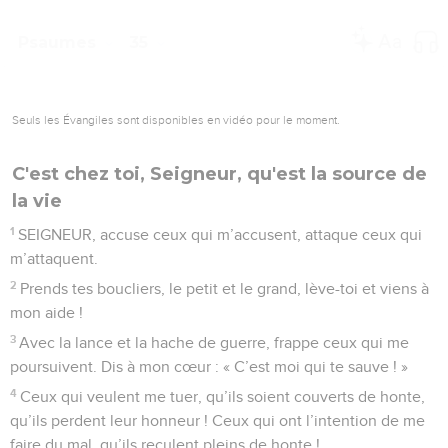
Psaumes
35
Seuls les Évangiles sont disponibles en vidéo pour le moment.
C'est chez toi, Seigneur, qu'est la source de
la vie
1
SEIGNEUR, accuse ceux qui m’accusent, attaque ceux qui
m’attaquent.
2
Prends tes boucliers, le petit et le grand, lève-toi et viens à
mon aide !
3
Avec la lance et la hache de guerre, frappe ceux qui me
poursuivent. Dis à mon cœur : « C’est moi qui te sauve ! »
4
Ceux qui veulent me tuer, qu’ils soient couverts de honte,
qu’ils perdent leur honneur ! Ceux qui ont l’intention de me
faire du mal, qu’ils reculent pleins de honte !