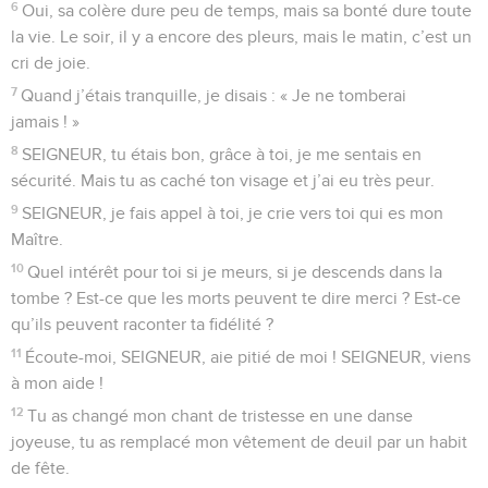
6
Oui, sa colère dure peu de temps, mais sa bonté dure toute
la vie. Le soir, il y a encore des pleurs, mais le matin, c’est un
cri de joie.
7
Quand j’étais tranquille, je disais : « Je ne tomberai
jamais ! »
8
SEIGNEUR, tu étais bon, grâce à toi, je me sentais en
sécurité. Mais tu as caché ton visage et j’ai eu très peur.
9
SEIGNEUR, je fais appel à toi, je crie vers toi qui es mon
Maître.
10
Quel intérêt pour toi si je meurs, si je descends dans la
tombe ? Est-ce que les morts peuvent te dire merci ? Est-ce
qu’ils peuvent raconter ta fidélité ?
11
Écoute-moi, SEIGNEUR, aie pitié de moi ! SEIGNEUR, viens
à mon aide !
12
Tu as changé mon chant de tristesse en une danse
joyeuse, tu as remplacé mon vêtement de deuil par un habit
de fête.