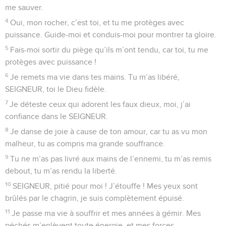
me sauver.
4
Oui, mon rocher, c’est toi, et tu me protèges avec
puissance. Guide-moi et conduis-moi pour montrer ta gloire.
5
Fais-moi sortir du piège qu’ils m’ont tendu, car toi, tu me
protèges avec puissance !
6
Je remets ma vie dans tes mains. Tu m’as libéré,
SEIGNEUR, toi le Dieu fidèle.
7
Je déteste ceux qui adorent les faux dieux, moi, j’ai
confiance dans le SEIGNEUR.
8
Je danse de joie à cause de ton amour, car tu as vu mon
malheur, tu as compris ma grande souffrance.
9
Tu ne m’as pas livré aux mains de l’ennemi, tu m’as remis
debout, tu m’as rendu la liberté.
10
SEIGNEUR, pitié pour moi ! J’étouffe ! Mes yeux sont
brûlés par le chagrin, je suis complètement épuisé.
11
Je passe ma vie à souffrir et mes années à gémir. Mes
péchés m’enlèvent toute énergie, et mes forces