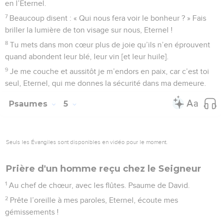
détestes tous ceux qui commettent l’injustice,
7
tu fais disparaître les menteurs ; l’Eternel a horreur des
assassins et des trompeurs.
8
Mais moi, par ta grande bonté, je vais à ta maison, je me
prosterne dans ton saint temple avec la crainte qui t’est due.
9
Eternel, conduis-moi dans ta justice, à cause de mes
adversaires, aplanis ta voie devant moi,
10
car il n’y a pas de sincérité dans leur bouche ; ils ne
pensent qu’à détruire, *leur gosier est une tombe ouverte,
leur langue prononce des paroles flatteuses.
11
Traite-les comme des coupables, ô Dieu, que leurs projets
provoquent leur chute ! Chasse-les à cause de leurs
nombreux péchés, de leur révolte contre toi.
12
Alors tous ceux qui se confient en toi se réjouiront, ils
seront pour toujours dans l’allégresse, et tu les protégeras ;
tu seras un sujet de joie pour ceux qui aiment ton nom,
13
car tu bénis le juste, Eternel, tu l’entoures de ta grâce