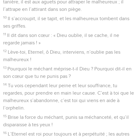
Seuls les Évangiles sont disponibles en vidéo pour le moment.
La Parole du Seigneur dans un monde
corrompu
1
Au chef de chœur. De David. C’est en l’Eternel que je
cherche un refuge. Comment pouvez-vous me dire : « Fuis
dans les montagnes comme un oiseau » ?
2
Les méchants bandent leur arc, ils ajustent leur flèche sur
la corde pour tirer dans l’ombre sur ceux dont le cœur est
droit.
3
Quand les fondements sont renversés, que peut faire le
juste ?
4
L’Eternel est dans son saint temple, l’Eternel a son trône
dans le ciel. Ses yeux regardent, il examine les hommes.
5
L’Eternel examine le juste ; il déteste le méchant et celui
qui aime la violence.