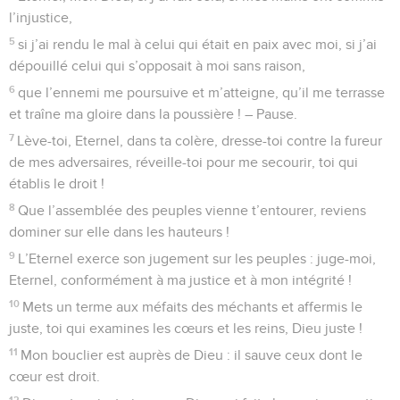
16
Il ouvre une fosse, il la creuse, mais il tombe dans le trou
qu’il a fait.
17
Sa misère retombe sur sa tête, et sa violence descend sur
son front.
18
Je louerai l’Eternel à cause de sa justice, je chanterai le
nom de l’Eternel, le Très-Haut.
Psaumes
8
Seuls les Évangiles sont disponibles en vidéo pour le moment.
La gloire de Dieu et la grandeur de l'homme
1
Au chef de chœur, sur la guitthith. Psaume de David.
2
Eternel, notre Seigneur, que ton nom est magnifique sur
toute la terre ! Ta majesté domine le ciel.
3