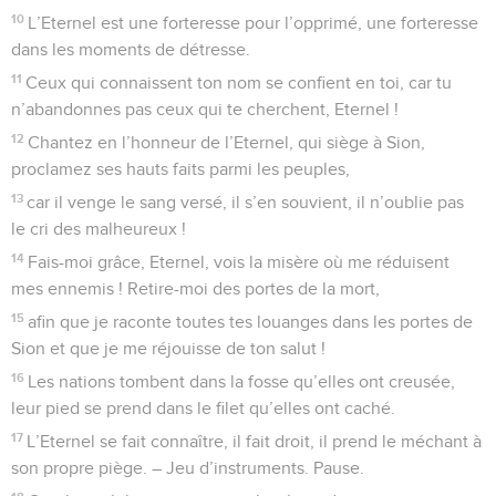
Psaumes
10
Seuls les Évangiles sont disponibles en vidéo pour le moment.
Quand tout semble perdu
1
Pourquoi, Eternel, te tiens-tu éloigné ? Pourquoi te caches-
tu dans les moments de détresse ?
2
Le méchant, dans son orgueil, poursuit les malheureux : ils
sont pris dans les pièges qu’il a conçus.
3
Le méchant se vante de ses mauvais désirs, le profiteur
maudit et méprise l’Eternel.
4
Le méchant dit, dans son arrogance : « Il ne punit pas ! Il n’y
a pas de Dieu ! » Voilà toutes ses pensées.
5
Ses entreprises réussissent en tout temps ; tes jugements
passent au-dessus de sa tête, il disperse tous ses