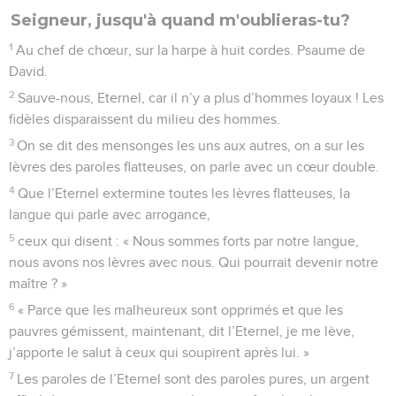
Seuls les Évangiles sont disponibles en vidéo pour le moment.
Les fidèles et leur Dieu dans un monde
corrompu
1
Au chef de chœur. Psaume de David.
2
Jusqu’à quand, Eternel, m’oublieras-tu sans cesse ?
Jusqu’à quand me cacheras-tu ton visage ?
3
Jusqu’à quand aurai-je des soucis dans mon âme, et
chaque jour des chagrins dans mon cœur ? Jusqu’à quand
mon ennemi s’attaquera-t-il à moi ?
4
Regarde, réponds-moi, Eternel, mon Dieu ! Donne la
lumière à mes yeux, afin que je ne m’endorme pas du
sommeil de la mort !
5
En effet, mon ennemi pourrait dire : « Je l’ai vaincu », et
mes adversaires se réjouir en me voyant ébranlé.
6