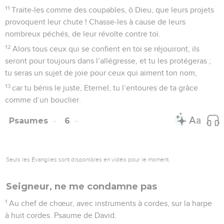
bonté,
6
car dans la mort on n’évoque plus ton souvenir : qui te
louera dans le séjour des morts ?
7
Je m’épuise à force de gémir ; chaque nuit mon lit est
trempé de mes larmes, il est inondé de mes pleurs.
8
Mes yeux sont usés par le chagrin : tous ceux qui me
persécutent les affaiblissent.
9
*Eloignez-vous de moi, vous tous qui commettez l’injustice,
car l’Eternel entend mes pleurs !
10
L’Eternel exauce mes supplications, l’Eternel accueille ma
prière.
11
Tous mes ennemis sont remplis de confusion et d’effroi ;
ils reculent, soudain couverts de honte.
Psaumes
7