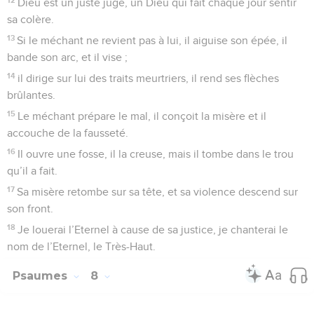
*Par la bouche des enfants et des nourrissons, tu as fondé
ta gloire pour confondre tes adversaires, pour réduire au
silence l’ennemi, l’homme avide de vengeance.
4
Quand je contemple le ciel, œuvre de tes mains, la lune et
les étoiles que tu y as placées,
5
je dis : * « Qu’est-ce que l’homme, pour que tu te
souviennes de lui, et le fils de l’homme, pour que tu prennes
soin de lui ? »
6
Tu l’as fait de peu inférieur à Dieu et tu l’as couronné de
gloire et d’honneur.
7
Tu lui as donné la domination sur ce que tes mains ont fait,
tu as tout mis sous ses pieds,
8
les brebis comme les bœufs, et même les animaux
sauvages,
9
les oiseaux du ciel et les poissons de la mer, tout ce qui
parcourt les sentiers des mers.
10
Eternel, notre Seigneur, que ton nom est magnifique sur