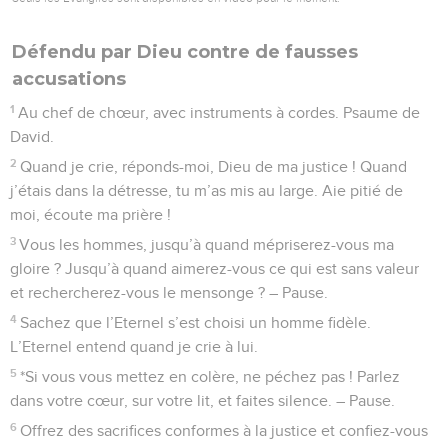
Psaumes
5
Seuls les Évangiles sont disponibles en vidéo pour le moment.
Prière d'un homme reçu chez le Seigneur
1
Au chef de chœur, avec les flûtes. Psaume de David.
2
Prête l’oreille à mes paroles, Eternel, écoute mes
gémissements !
3
Sois attentif à mes cris, mon roi et mon Dieu ! C’est à toi
que j’adresse ma prière.
4
Eternel, le matin tu entends ma voix, le matin je me tourne
vers toi et j’attends,
5
car tu n’es pas un Dieu qui prenne plaisir à la méchanceté.
Le mal n’a pas sa place auprès de toi,
6
les vantards ne peuvent résister devant ton regard. Tu