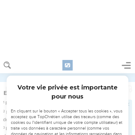
Je n’ai pas peur de ces milliers de personnes qui
m’assiègent de tous côtés.
Accepter tous les cookies
8
Lève-toi, Eternel, sauve-moi, mon Dieu ! Tu gifles tous mes
ennemis, tu brises les dents des méchants.
Tout refuser
9
Le salut appartient à l’Eternel. Que ta bénédiction soit sur
ton peuple ! – Pause.
Psaumes
4
Seuls les Évangiles sont disponibles en vidéo pour le moment.
Défendu par Dieu contre de fausses
accusations
1
Au chef de chœur, avec instruments à cordes. Psaume de
David.
2
Quand je crie, réponds-moi, Dieu de ma justice ! Quand
j’étais dans la détresse, tu m’as mis au large. Aie pitié de