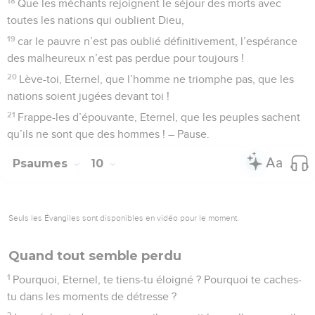
adversaires.
6
Il dit dans son cœur : « Je ne suis pas ébranlé, je suis pour
toujours à l’abri du malheur ! »
7
*Sa bouche est pleine de malédictions, de tromperies et de
fraudes ; il y a sous sa langue la méchanceté et le malheur.
8
Il se tient en embuscade près des villages, il assassine
l’innocent dans des endroits retirés ; ses yeux épient le
malheureux.
9
Il est aux aguets dans sa cachette comme le lion dans sa
tanière, il est aux aguets pour attraper le malheureux ; il
l’attrape en l’attirant dans son piège.
10
Il s’accroupit, il se tapit, et les malheureux tombent dans
ses griffes.
11
Il dit dans son cœur : « Dieu oublie, il se cache, il ne
regarde jamais ! »
12
Lève-toi, Eternel, ô Dieu, interviens, n’oublie pas les