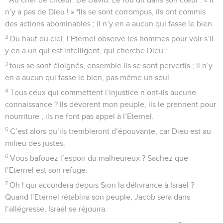
1
Psaume de David. Eternel, qui séjournera dans ta tente ?
Qui demeurera sur ta montagne sainte ?
2
Celui qui marche dans l’intégrité, pratique la justice et dit
ce qu’il pense vraiment.
3
Il ne calomnie pas avec sa langue, il ne fait pas de mal à
son semblable, et il ne jette pas le déshonneur sur son
prochain.
4
Il regarde avec répulsion l’homme au comportement
méprisable, mais il honore ceux qui craignent l’Eternel. Il ne
se rétracte pas, s’il fait un serment à son préjudice,
5
il n’exige pas d’intérêt de son argent, et il n’accepte pas de
don contre l’innocent. Celui qui se conduit ainsi ne sera
jamais ébranlé.