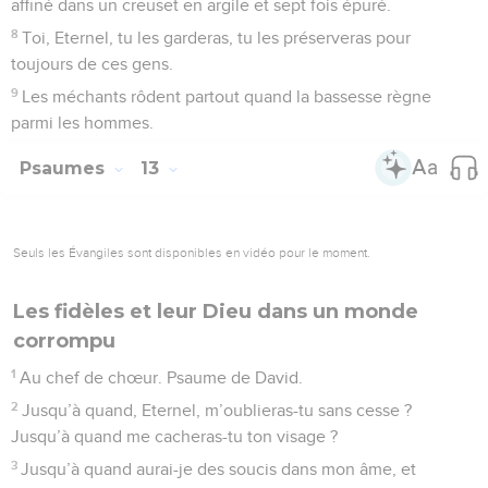
Moi, j’ai confiance en ta bonté, j’ai de la joie dans le cœur à
cause de ton salut. Je veux chanter en l’honneur de
l’Eternel, car il m’a fait du bien.
Psaumes
14
Seuls les Évangiles sont disponibles en vidéo pour le moment.
Ce que Dieu demande à ses fidèles
1
Au chef de chœur. De David. Le fou dit dans son cœur : « Il
n’y a pas de Dieu ! » *Ils se sont corrompus, ils ont commis
des actions abominables ; il n’y en a aucun qui fasse le bien.
2
Du haut du ciel, l’Eternel observe les hommes pour voir s’il
y en a un qui est intelligent, qui cherche Dieu :
3
tous se sont éloignés, ensemble ils se sont pervertis ; il n’y
en a aucun qui fasse le bien, pas même un seul.
4
Tous ceux qui commettent l’injustice n’ont-ils aucune