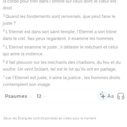
4
Que l’Eternel extermine toutes les lèvres flatteuses, la
langue qui parle avec arrogance,
5
ceux qui disent : « Nous sommes forts par notre langue,
nous avons nos lèvres avec nous. Qui pourrait devenir notre
maître ? »
6
« Parce que les malheureux sont opprimés et que les
pauvres gémissent, maintenant, dit l’Eternel, je me lève,
j’apporte le salut à ceux qui soupirent après lui. »
7
Les paroles de l’Eternel sont des paroles pures, un argent
affiné dans un creuset en argile et sept fois épuré.
8
Toi, Eternel, tu les garderas, tu les préserveras pour
toujours de ces gens.
9
Les méchants rôdent partout quand la bassesse règne
parmi les hommes.
Psaumes
13