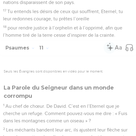
6
Il fait pleuvoir sur les méchants des charbons, du feu et du
soufre. Un vent brûlant, tel est le lot qu’ils ont en partage,
7
car l’Eternel est juste, il aime la justice ; les hommes droits
contemplent son visage.
Psaumes
12
Seuls les Évangiles sont disponibles en vidéo pour le moment.
Seigneur, jusqu'à quand m'oublieras-tu?
1
Au chef de chœur, sur la harpe à huit cordes. Psaume de
David.
2
Sauve-nous, Eternel, car il n’y a plus d’hommes loyaux ! Les
fidèles disparaissent du milieu des hommes.
3
On se dit des mensonges les uns aux autres, on a sur les
lèvres des paroles flatteuses, on parle avec un cœur double.