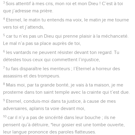
comme d’un bouclier.
Psaumes
6
Seuls les Évangiles sont disponibles en vidéo pour le moment.
Seigneur, ne me condamne pas
1
Au chef de chœur, avec instruments à cordes, sur la harpe
à huit cordes. Psaume de David.
2
Eternel, ne me punis pas dans ta colère et ne me corrige
pas dans ta fureur.
3
Aie pitié de moi, Eternel, car je suis sans force ! Guéris-moi,
Eternel, car je tremble de tous mes os !
4
*Mon âme est toute troublée. Et toi, Eternel, jusqu’à quand
me traiteras-tu ainsi ?
5
Reviens, Eternel, délivre-moi, sauve-moi à cause de ta