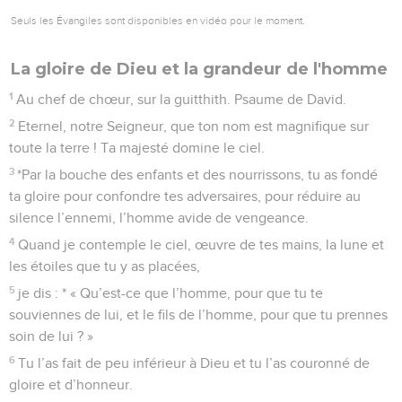
toute la terre !
Psaumes
9
Seuls les Évangiles sont disponibles en vidéo pour le moment.
Le Seigneur, sauveur des pauvres et des
opprimés
1
Au chef de chœur, sur la mélodie de « Meurs pour le fils ».
Psaume de David.
2
Je te louerai, Eternel, de tout mon cœur, je raconterai
toutes tes merveilles.
3
Je ferai de toi le sujet de ma joie et de mon allégresse, je
chanterai ton nom, Dieu très-haut.
4
Mes ennemis reculent, ils trébuchent, ils disparaissent
devant toi,