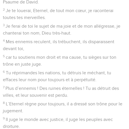
le cri des malheureux !
14
Fais-moi grâce, Eternel, vois la misère où me réduisent
mes ennemis ! Retire-moi des portes de la mort,
15
afin que je raconte toutes tes louanges dans les portes de
Sion et que je me réjouisse de ton salut !
16
Les nations tombent dans la fosse qu’elles ont creusée,
leur pied se prend dans le filet qu’elles ont caché.
17
L’Eternel se fait connaître, il fait droit, il prend le méchant à
son propre piège. – Jeu d’instruments. Pause.
18
Que les méchants rejoignent le séjour des morts avec
toutes les nations qui oublient Dieu,
19
car le pauvre n’est pas oublié définitivement, l’espérance
des malheureux n’est pas perdue pour toujours !
20
Lève-toi, Eternel, que l’homme ne triomphe pas, que les
nations soient jugées devant toi !
21
Frappe-les d’épouvante, Eternel, que les peuples sachent
qu’ils ne sont que des hommes ! – Pause.