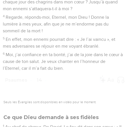
connaissance ? Ils dévorent mon peuple, ils le prennent pour
nourriture ; ils ne font pas appel à l’Eternel.
5
C’est alors qu’ils trembleront d’épouvante, car Dieu est au
milieu des justes.
6
Vous bafouez l’espoir du malheureux ? Sachez que
l’Eternel est son refuge.
7
Oh ! qui accordera depuis Sion la délivrance à Israël ?
Quand l’Eternel rétablira son peuple, Jacob sera dans
l’allégresse, Israël se réjouira.
Psaumes
15
Seuls les Évangiles sont disponibles en vidéo pour le moment.
Joie d'un homme que Dieu a délivré de la
mort