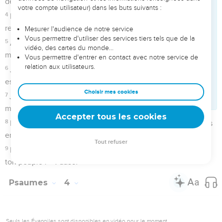
moi, écoute ma prière !
3
Vous les hommes, jusqu’à quand mépriserez-vous ma
gloire ? Jusqu’à quand aimerez-vous ce qui est sans valeur
et rechercherez-vous le mensonge ? – Pause.
4
Sachez que l’Eternel s’est choisi un homme fidèle.
L’Eternel entend quand je crie à lui.
5
*Si vous vous mettez en colère, ne péchez pas ! Parlez
dans votre cœur, sur votre lit, et faites silence. – Pause.
6
Offrez des sacrifices conformes à la justice et confiez-vous
en l’Eternel.
7
Beaucoup disent : « Qui nous fera voir le bonheur ? » Fais
briller la lumière de ton visage sur nous, Eternel !
8
Tu mets dans mon cœur plus de joie qu’ils n’en éprouvent
quand abondent leur blé, leur vin [et leur huile].
9
Je me couche et aussitôt je m’endors en paix, car c’est toi
seul, Eternel, qui me donnes la sécurité dans ma demeure.