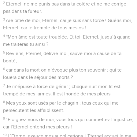
Seuls les Évangiles sont disponibles en vidéo pour le moment.
Seigneur, rends-moi justice
1
Complainte de David chantée à l’Eternel au sujet de Cush,
le Benjaminite.
2
Eternel, mon Dieu, je cherche refuge en toi : sauve-moi de
tous mes persécuteurs et délivre-moi,
3
sinon ils vont me déchirer comme un lion, ils vont me
dévorer, sans personne pour me délivrer.
4
Eternel, mon Dieu, si j’ai fait cela, si mes mains ont commis
l’injustice,
5
si j’ai rendu le mal à celui qui était en paix avec moi, si j’ai
dépouillé celui qui s’opposait à moi sans raison,
6
que l’ennemi me poursuive et m’atteigne, qu’il me terrasse
et traîne ma gloire dans la poussière ! – Pause.
7
Lève-toi, Eternel, dans ta colère, dresse-toi contre la fureur
de mes adversaires, réveille-toi pour me secourir, toi qui