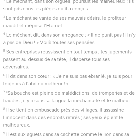
malheureux !
13
Pourquoi le méchant méprise-t-il Dieu ? Pourquoi dit-il en
son cœur que tu ne punis pas ?
14
Tu vois cependant leur peine et leur souffrance, tu
regardes, pour prendre en main leur cause. C’est à toi que le
malheureux s’abandonne, c’est toi qui viens en aide à
l’orphelin.
15
Brise la force du méchant, punis sa méchanceté, et qu’il
disparaisse à tes yeux !
16
L’Eternel est roi pour toujours et à perpétuité ; les autres
nations disparaissent de son pays.
17
Tu entends les désirs de ceux qui souffrent, Eternel, tu
leur redonnes courage, tu prêtes l’oreille
18
pour rendre justice à l’orphelin et à l’opprimé, afin que
l’homme tiré de la terre cesse d’inspirer de la crainte.
Psaumes
11