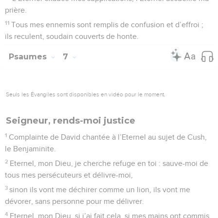
établis le droit !
8
Que l’assemblée des peuples vienne t’entourer, reviens
dominer sur elle dans les hauteurs !
9
L’Eternel exerce son jugement sur les peuples : juge-moi,
Eternel, conformément à ma justice et à mon intégrité !
10
Mets un terme aux méfaits des méchants et affermis le
juste, toi qui examines les cœurs et les reins, Dieu juste !
11
Mon bouclier est auprès de Dieu : il sauve ceux dont le
cœur est droit.
12
Dieu est un juste juge, un Dieu qui fait chaque jour sentir
sa colère.
13
Si le méchant ne revient pas à lui, il aiguise son épée, il
bande son arc, et il vise ;
14
il dirige sur lui des traits meurtriers, il rend ses flèches
brûlantes.
15
Le méchant prépare le mal, il conçoit la misère et il
accouche de la fausseté.