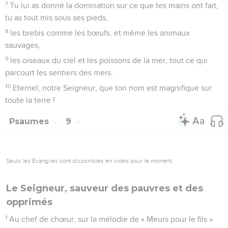
5
car tu soutiens mon droit et ma cause, tu sièges sur ton
trône en juste juge.
6
Tu réprimandes les nations, tu détruis le méchant, tu
effaces leur nom pour toujours et à perpétuité.
7
Plus d’ennemis ! Des ruines éternelles ! Tu as détruit des
villes, et leur souvenir est perdu.
8
L’Eternel règne pour toujours, il a dressé son trône pour le
jugement.
9
Il juge le monde avec justice, il juge les peuples avec
droiture.
10
L’Eternel est une forteresse pour l’opprimé, une forteresse
dans les moments de détresse.
11
Ceux qui connaissent ton nom se confient en toi, car tu
n’abandonnes pas ceux qui te cherchent, Eternel !
12
Chantez en l’honneur de l’Eternel, qui siège à Sion,
proclamez ses hauts faits parmi les peuples,
13
car il venge le sang versé, il s’en souvient, il n’oublie pas