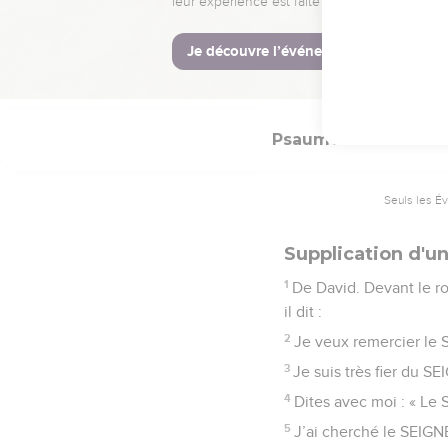
22
SEIGNEUR, que ton a
© Société biblique français
Psaumes
34
Seuls les É
Supplication d'un
1
De David. Devant le ro
il dit :
2
Je veux remercier le 
3
Je suis très fier du S
4
Dites avec moi : « Le
5
J’ai cherché le SEIGNE