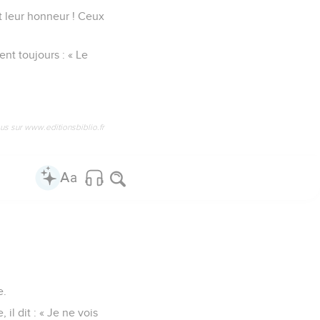
t leur honneur ! Ceux
ent toujours : « Le
us sur www.editionsbiblio.fr
e.
l dit : « Je ne vois