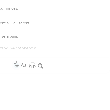
ouffrances.
ent à Dieu seront
 sera puni.
us sur www.editionsbiblio.fr