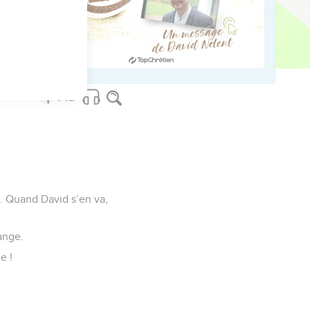
us sur www.editionsbiblio.fr
e. Quand David s’en va,
ange.
e !