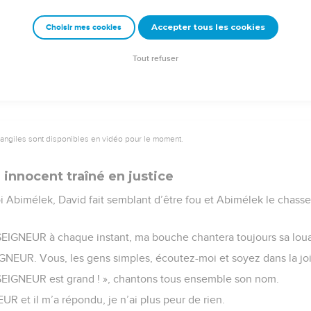
mour repose sur nous, comme nous l’espérons de toi !
Accepter tous les cookies
Choisir mes cookies
e – Bibli’O, 2000, avec autorisation. Pour vous procurer une Bible imprimée, rendez-vo
Tout refuser
vangiles sont disponibles en vidéo pour le moment.
 innocent traîné en justice
i Abimélek, David fait semblant d’être fou et Abimélek le chass
SEIGNEUR à chaque instant, ma bouche chantera toujours sa lou
EIGNEUR. Vous, les gens simples, écoutez-moi et soyez dans la joi
 SEIGNEUR est grand ! », chantons tous ensemble son nom.
UR et il m’a répondu, je n’ai plus peur de rien.