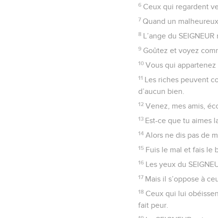
6
Ceux qui regardent ver
7
Quand un malheureux cr
8
L’ange du SEIGNEUR mo
9
Goûtez et voyez comme 
10
Vous qui appartenez 
11
Les riches peuvent c
d’aucun bien.
12
Venez, mes amis, éco
13
Est-ce que tu aimes l
14
Alors ne dis pas de m
15
Fuis le mal et fais le
16
Les yeux du SEIGNEUR 
17
Mais il s’oppose à ceu
18
Ceux qui lui obéissent
fait peur.
19