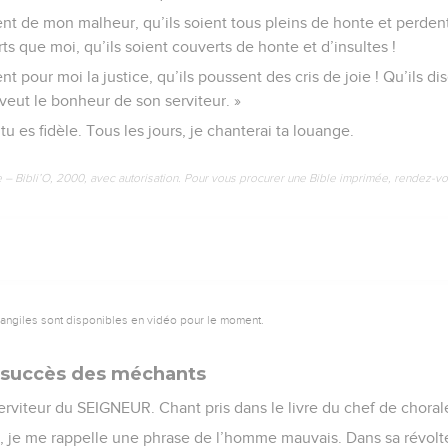
ent de mon malheur, qu’ils soient tous pleins de honte et perden
rts que moi, qu’ils soient couverts de honte et d’insultes !
t pour moi la justice, qu’ils poussent des cris de joie ! Qu’ils dis
veut le bonheur de son serviteur. »
 tu es fidèle. Tous les jours, je chanterai ta louange.
e – Bibli’O, 2000, avec autorisation. Pour vous procurer une Bible imprimée, rendez-vo
vangiles sont disponibles en vidéo pour le moment.
du succès des méchants
rviteur du SEIGNEUR. Chant pris dans le livre du chef de choral
je me rappelle une phrase de l’homme mauvais. Dans sa révolte, i