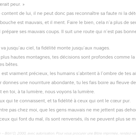
rait peur. »
content de lui, il ne peut donc pas reconnaître sa faute ni la dét
 bouche est mauvais, et il ment. Faire le bien, cela n’a plus de se
l prépare ses mauvais coups. Il suit une route qui n’est pas bonne,
a jusqu’au ciel, ta fidélité monte jusqu’aux nuages.
s plus hautes montagnes, tes décisions sont profondes comme l
es bêtes.
st vraiment précieux, les humains s’abritent à l’ombre de tes ai
r donnes une nourriture abondante, tu les fais boire au fleuve de
t en toi, à ta lumière, nous voyons la lumière.
 qui te connaissent, et ta fidélité à ceux qui ont le cœur pur.
ntre pas chez moi, que les gens mauvais ne me jettent pas dehor
 ceux qui font du mal, ils sont renversés, ils ne peuvent plus se 
e – Bibli’O, 2000, avec autorisation. Pour vous procurer une Bible imprimée, rendez-vo