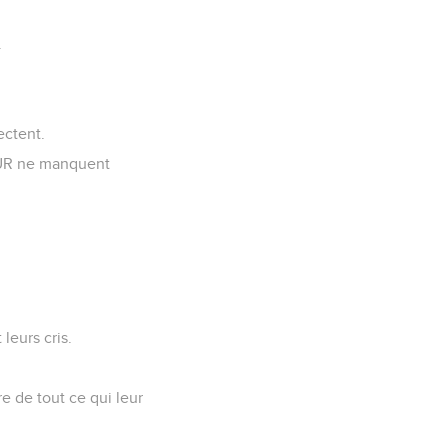
.
.
ectent.
NEUR ne manquent
leurs cris.
re de tout ce qui leur