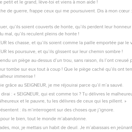
e petit et le grand, lève-toi et viens à mon aide !
che de guerre, frappe ceux qui me poursuivent. Dis à mon cœur : 
er, qu’ils soient couverts de honte, qu’ils perdent leur honneur
du mal, qu’ils reculent pleins de honte !
R les chasse, et qu’ils soient comme la paille emportée par le v
R les poursuive, et qu’ils glissent sur leur chemin sombre !
 tendu un piège au-dessus d’un trou, sans raison, ils l’ont creusé 
 tombe sur eux tout à coup ! Que le piège caché qu’ils ont tendu
malheur immense !
oie grâce au SEIGNEUR, je me réjouirai parce qu’il m’a sauvé.
dirai : « SEIGNEUR, qui est comme toi ? Tu délivres le malheure
alheureux et le pauvre, tu les délivres de ceux qui les pillent. »
ésentent : ils m’interrogent sur des choses que j’ignore.
l pour le bien, tout le monde m’abandonne.
des, moi, je mettais un habit de deuil. Je m’abaissais en jeûnant 