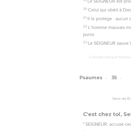
Le SEIGNEUR est proc
20
Celui qui obéit à Di
21
Il le protège : aucun 
22
L’homme mauvais mou
punis.
23
Le SEIGNEUR sauve la 
© Société biblique français
Psaumes
35
Seuls les É
C'est chez toi, Se
1
SEIGNEUR, accuse ceux