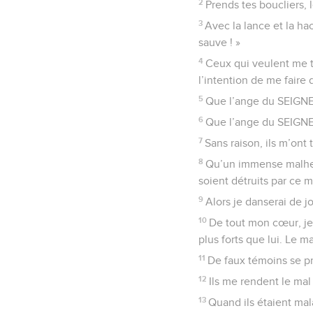
2
Prends tes boucliers, l
3
Avec la lance et la ha
sauve ! »
4
Ceux qui veulent me tu
l’intention de me faire 
5
Que l’ange du SEIGNEU
6
Que l’ange du SEIGNEU
7
Sans raison, ils m’ont
8
Qu’un immense malheur
soient détruits par ce 
9
Alors je danserai de j
10
De tout mon cœur, je 
plus forts que lui. Le m
11
De faux témoins se pr
12
Ils me rendent le ma
13
Quand ils étaient mala