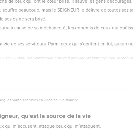
he de ceux qui ont le cœur brisé, il sauve les gens découragés.
eu souffre beaucoup, mais le SEIGNEUR le délivre de toutes ses s
de ses os ne sera brisé.
rra à cause de sa méchanceté, les ennemis de ceux qui obéiss
vie de ses serviteurs. Parmi ceux qui s’abritent en lui, aucun ne
e – Bibli’O, 2000, avec autorisation. Pour vous procurer une Bible imprimée, rendez-vo
vangiles sont disponibles en vidéo pour le moment.
igneur, qu'est la source de la vie
 qui m’accusent, attaque ceux qui m’attaquent.