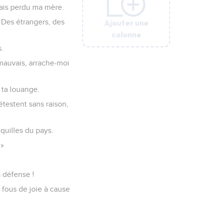
vais perdu ma mère.
Ajouter une
Ajouter une
Ajouter une
Ajouter une
Ajouter une
Ajouter une
Ajouter une
. Des étrangers, des
colonne
colonne
colonne
colonne
colonne
colonne
colonne
.
mauvais, arrache-moi
 ta louange.
testent sans raison,
quilles du pays.
 »
a défense !
 fous de joie à cause