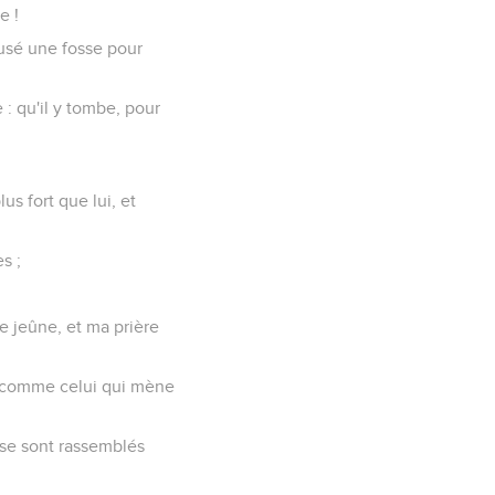
e !
reusé une fosse pour
 : qu'il y tombe, pour
lus fort que lui, et
s ;
le jeûne, et ma prière
é comme celui qui mène
s se sont rassemblés