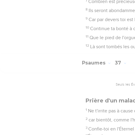
7
Combien est précieuse 
8
Ils seront abondamment
9
Car par devers toi est
10
Continue ta bonté à c
11
Que le pied de l'orgu
12
Là sont tombés les ouv
Psaumes
37
Seuls les É
Prière d'un mala
1
Ne t'irrite pas à cause
2
car bientôt, comme l'h
3
Confie-toi en l'Éternel 