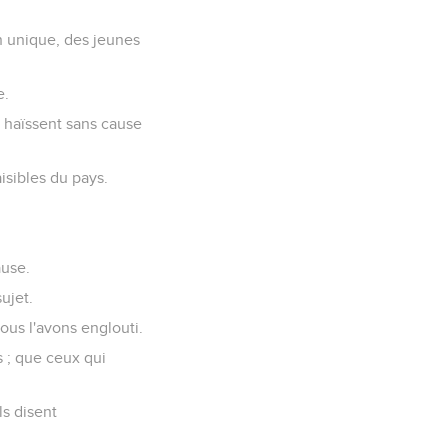
n unique, des jeunes
e.
 haïssent sans cause
isibles du pays.
ause.
ujet.
Nous l'avons englouti.
 ; que ceux qui
ls disent