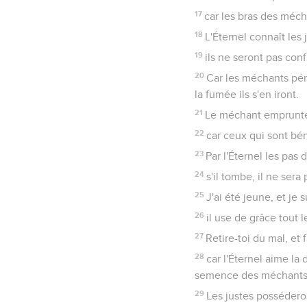
17
car les bras des mécha
18
L'Éternel connaît les 
19
ils ne seront pas con
20
Car les méchants péri
la fumée ils s'en iront.
21
Le méchant emprunte, 
22
car ceux qui sont bén
23
Par l'Éternel les pas 
24
s'il tombe, il ne sera
25
J'ai été jeune, et je
26
il use de grâce tout l
27
Retire-toi du mal, et 
28
car l'Éternel aime la 
semence des méchants 
29
Les justes posséderont