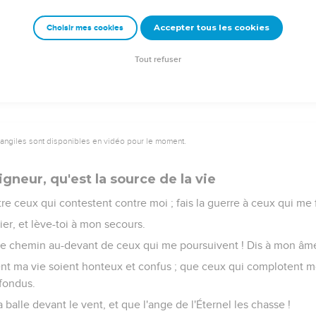
 méchant ; et ceux qui haïssent le juste en porteront la peine.
Accepter tous les cookies
Choisir mes cookies
me de ses serviteurs ; et aucun de ceux qui se confient en lui ne 
Tout refuser
vangiles sont disponibles en vidéo pour le moment.
igneur, qu'est la source de la vie
tre ceux qui contestent contre moi ; fais la guerre à ceux qui me 
lier, et lève-toi à mon secours.
e le chemin au-devant de ceux qui me poursuivent ! Dis à mon âme 
t ma vie soient honteux et confus ; que ceux qui complotent m
nfondus.
 balle devant le vent, et que l'ange de l'Éternel les chasse !