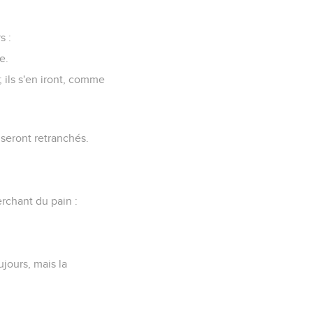
s :
e.
 ils s'en iront, comme
 seront retranchés.
erchant du pain :
ujours, mais la