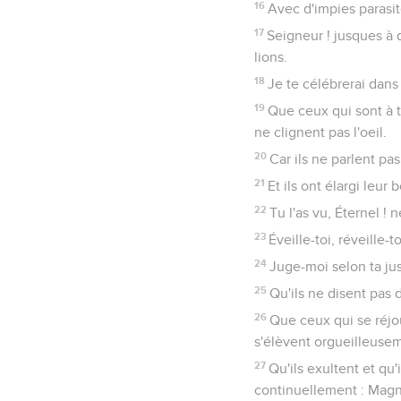
16
Avec d'impies parasit
17
Seigneur ! jusques à
lions.
18
Je te célébrerai dans
19
Que ceux qui sont à 
ne clignent pas l'oeil.
20
Car ils ne parlent pa
21
Et ils ont élargi leur 
22
Tu l'as vu, Éternel ! 
23
Éveille-toi, réveille
24
Juge-moi selon ta jus
25
Qu'ils ne disent pas d
26
Que ceux qui se réjo
s'élèvent orgueilleuse
27
Qu'ils exultent et qu'
continuellement : Magnifi