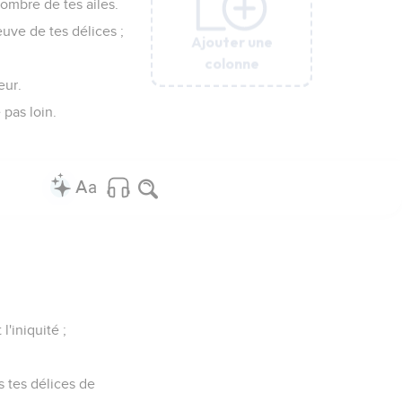
'ombre de tes ailes.
euve de tes délices ;
Ajouter une
Ajouter une
Ajouter une
Ajouter une
Ajouter une
Ajouter une
Ajouter une
Ajouter une
colonne
colonne
colonne
colonne
colonne
colonne
colonne
colonne
eur.
pas loin.
l'iniquité ;
is tes délices de