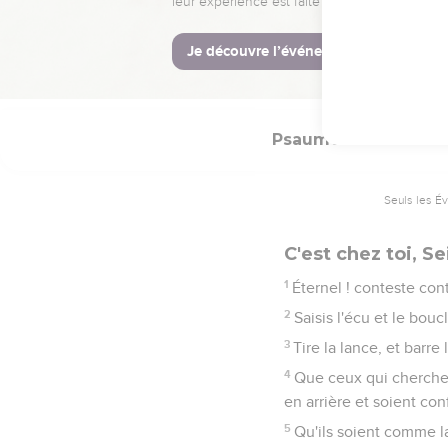
21
Le mal fera mourir le
22
L'Éternel rachète l'â
coupable.
Psaumes
35
Seuls les É
C'est chez toi, Se
1
Éternel ! conteste con
2
Saisis l'écu et le bouc
3
Tire la lance, et barr
4
Que ceux qui cherchen
en arrière et soient co
5
Qu'ils soient comme la