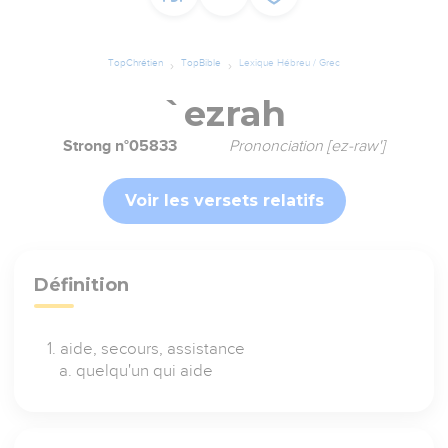
TopChrétien
TopBible
Lexique Hébreu / Grec
`ezrah
Strong n°05833
Prononciation [ez-raw']
Voir les versets relatifs
Définition
aide, secours, assistance
quelqu'un qui aide