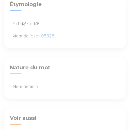
Étymologie
< עזרה - עֶזְרָה
vient de
`ezer 05828
Nature du mot
Nom féminin
Voir aussi