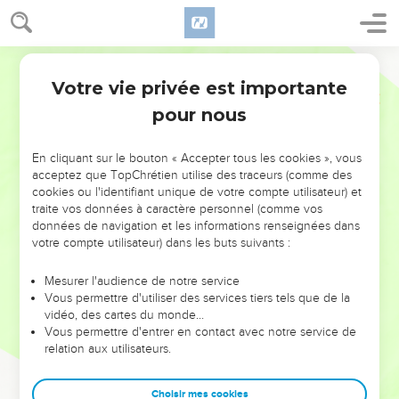
Votre vie privée est importante
pour nous
NE MANQUEZ PAS L’ÉVÉNEMENT
En cliquant sur le bouton « Accepter tous les cookies », vous
DE L’ANNÉE !
acceptez que TopChrétien utilise des traceurs (comme des
cookies ou l'identifiant unique de votre compte utilisateur) et
ET SI LEURS ERREURS POUVAIENT VOUS ÉVITER LES
traite vos données à caractère personnel (comme vos
VOTRES ?
données de navigation et les informations renseignées dans
votre compte utilisateur) dans les buts suivants :
On admire souvent les leaders pour leurs réussites, leur impact,
leur foi ou leur vision. Mais on voit moins les doutes, les erreurs
Mesurer l'audience de notre service
Vous permettre d'utiliser des services tiers tels que de la
et les saisons difficiles qu'ils ont traversés, alors même que ce
vidéo, des cartes du monde…
sont elles qui les ont façonnés.
Vous permettre d'entrer en contact avec notre service de
relation aux utilisateurs.
Dans cette conférence, leaders, entrepreneurs, et responsables
reviennent sur les erreurs marquantes de leur parcours et les
clés pour avancer avec plus de sagesse afin que leurs erreurs
Choisir mes cookies