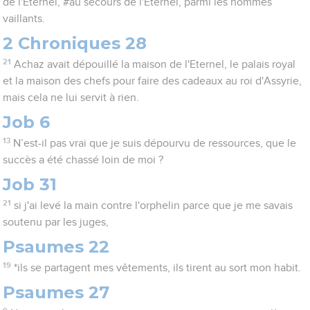
de l'Eternel, #au secours de l'Eternel, parmi les hommes
vaillants.
2 Chroniques 28
21
Achaz avait dépouillé la maison de l'Eternel, le palais royal
et la maison des chefs pour faire des cadeaux au roi d'Assyrie,
mais cela ne lui servit à rien.
Job 6
13
N’est-il pas vrai que je suis dépourvu de ressources, que le
succès a été chassé loin de moi ?
Job 31
21
si j'ai levé la main contre l'orphelin parce que je me savais
soutenu par les juges,
Psaumes 22
19
*ils se partagent mes vêtements, ils tirent au sort mon habit.
Psaumes 27