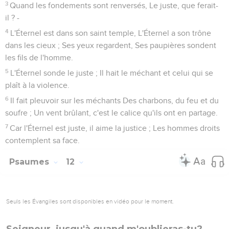
3
Quand les fondements sont renversés, Le juste, que ferait-
il ? -
4
L'Éternel est dans son saint temple, L'Éternel a son trône
dans les cieux ; Ses yeux regardent, Ses paupières sondent
les fils de l'homme.
5
L'Éternel sonde le juste ; Il hait le méchant et celui qui se
plaît à la violence.
6
Il fait pleuvoir sur les méchants Des charbons, du feu et du
soufre ; Un vent brûlant, c'est le calice qu'ils ont en partage.
7
Car l'Éternel est juste, il aime la justice ; Les hommes droits
contemplent sa face.
Psaumes
12
Seuls les Évangiles sont disponibles en vidéo pour le moment.
Seigneur, jusqu'à quand m'oublieras-tu?