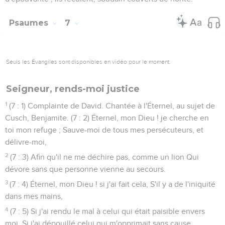
Psaumes
7
Seuls les Évangiles sont disponibles en vidéo pour le moment.
Seigneur, rends-moi justice
1
(7 : 1) Complainte de David. Chantée à l'Éternel, au sujet de
Cusch, Benjamite. (7 : 2) Éternel, mon Dieu ! je cherche en
toi mon refuge ; Sauve-moi de tous mes persécuteurs, et
délivre-moi,
2
(7 : 3) Afin qu'il ne me déchire pas, comme un lion Qui
dévore sans que personne vienne au secours.
3
(7 : 4) Éternel, mon Dieu ! si j'ai fait cela, S'il y a de l'iniquité
dans mes mains,
4
(7 : 5) Si j'ai rendu le mal à celui qui était paisible envers
moi, Si j'ai dépouillé celui qui m'opprimait sans cause,