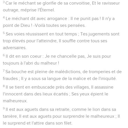
3
Car le méchant se glorifie de sa convoitise, Et le ravisseur
outrage, méprise l'Éternel.
4
Le méchant dit avec arrogance : Il ne punit pas ! Il n'y a
point de Dieu ! -Voilà toutes ses pensées.
5
Ses voies réussissent en tout temps ; Tes jugements sont
trop élevés pour l'atteindre, Il souffle contre tous ses
adversaires.
6
Il dit en son coeur : Je ne chancelle pas, Je suis pour
toujours à l'abri du malheur !
7
Sa bouche est pleine de malédictions, de tromperies et de
fraudes ; Il y a sous sa langue de la malice et de l'iniquité.
8
Il se tient en embuscade près des villages, Il assassine
l'innocent dans des lieux écartés ; Ses yeux épient le
malheureux.
9
Il est aux aguets dans sa retraite, comme le lion dans sa
tanière, Il est aux aguets pour surprendre le malheureux ; Il
le surprend et l'attire dans son filet.