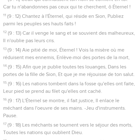
Car tu n'abandonnes pas ceux qui te cherchent, ô Éternel !
11
(9 : 12) Chantez à l'Éternel, qui réside en Sion, Publiez
parmi les peuples ses hauts faits !
12
(9 : 13) Car il venge le sang et se souvient des malheureux,
Il n'oublie pas leurs cris.
13
(9 : 14) Aie pitié de moi, Éternel ! Vois la misère où me
réduisent mes ennemis, Enlève-moi des portes de la mort,
14
(9 : 15) Afin que je publie toutes tes louanges, Dans les
portes de la fille de Sion, Et que je me réjouisse de ton salut.
15
(9 : 16) Les nations tombent dans la fosse qu'elles ont faite,
Leur pied se prend au filet qu'elles ont caché.
16
(9 : 17) L'Éternel se montre, il fait justice, Il enlace le
méchant dans l'oeuvre de ses mains. -Jeu d'instruments.
Pause.
17
(9 : 18) Les méchants se tournent vers le séjour des morts,
Toutes les nations qui oublient Dieu.