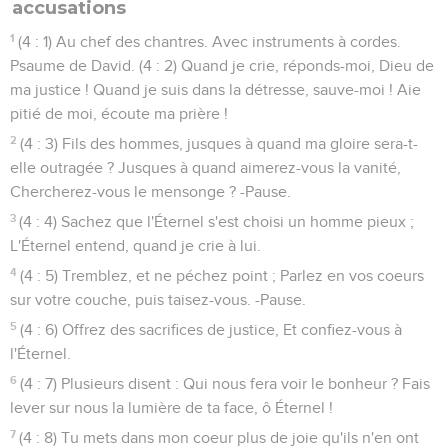
accusations
1
(4 : 1) Au chef des chantres. Avec instruments à cordes.
Psaume de David. (4 : 2) Quand je crie, réponds-moi, Dieu de
ma justice ! Quand je suis dans la détresse, sauve-moi ! Aie
pitié de moi, écoute ma prière !
2
(4 : 3) Fils des hommes, jusques à quand ma gloire sera-t-
elle outragée ? Jusques à quand aimerez-vous la vanité,
Chercherez-vous le mensonge ? -Pause.
3
(4 : 4) Sachez que l'Éternel s'est choisi un homme pieux ;
L'Éternel entend, quand je crie à lui.
4
(4 : 5) Tremblez, et ne péchez point ; Parlez en vos coeurs
sur votre couche, puis taisez-vous. -Pause.
5
(4 : 6) Offrez des sacrifices de justice, Et confiez-vous à
l'Éternel.
6
(4 : 7) Plusieurs disent : Qui nous fera voir le bonheur ? Fais
lever sur nous la lumière de ta face, ô Éternel !
7
(4 : 8) Tu mets dans mon coeur plus de joie qu'ils n'en ont