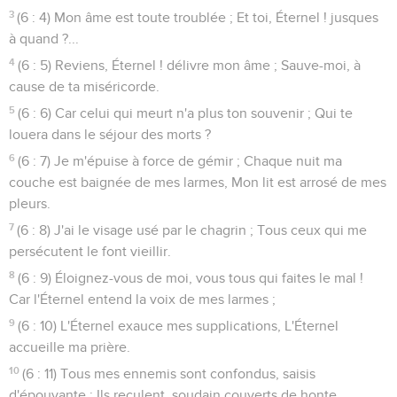
3
(6 : 4) Mon âme est toute troublée ; Et toi, Éternel ! jusques
à quand ?...
4
(6 : 5) Reviens, Éternel ! délivre mon âme ; Sauve-moi, à
cause de ta miséricorde.
5
(6 : 6) Car celui qui meurt n'a plus ton souvenir ; Qui te
louera dans le séjour des morts ?
6
(6 : 7) Je m'épuise à force de gémir ; Chaque nuit ma
couche est baignée de mes larmes, Mon lit est arrosé de mes
pleurs.
7
(6 : 8) J'ai le visage usé par le chagrin ; Tous ceux qui me
persécutent le font vieillir.
8
(6 : 9) Éloignez-vous de moi, vous tous qui faites le mal !
Car l'Éternel entend la voix de mes larmes ;
9
(6 : 10) L'Éternel exauce mes supplications, L'Éternel
accueille ma prière.
10
(6 : 11) Tous mes ennemis sont confondus, saisis
d'épouvante ; Ils reculent, soudain couverts de honte.