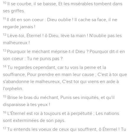
10
Il se courbe, il se baisse, Et les misérables tombent dans
ses griffes.
11
Il dit en son coeur : Dieu oublie ! Il cache sa face, il ne
regarde jamais !
12
Lève-toi, Éternel ! ô Dieu, lève ta main ! N'oublie pas les
malheureux !
13
Pourquoi le méchant méprise-t-il Dieu ? Pourquoi dit-il en
son coeur : Tu ne punis pas ?
14
Tu regardes cependant, car tu vois la peine et la
souffrance, Pour prendre en main leur cause ; C'est à toi que
s'abandonne le malheureux, C'est toi qui viens en aide à
l'orphelin.
15
Brise le bras du méchant, Punis ses iniquités, et qu'il
disparaisse à tes yeux !
16
L'Éternel est roi à toujours et à perpétuité ; Les nations
sont exterminées de son pays.
17
Tu entends les voeux de ceux qui souffrent, ô Éternel ! Tu