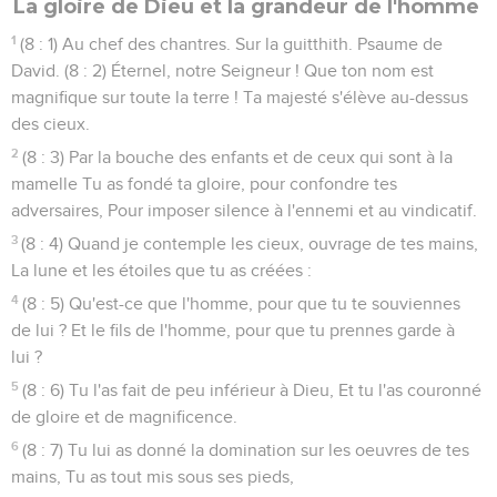
La gloire de Dieu et la grandeur de l'homme
1
(8 : 1) Au chef des chantres. Sur la guitthith. Psaume de
David. (8 : 2) Éternel, notre Seigneur ! Que ton nom est
magnifique sur toute la terre ! Ta majesté s'élève au-dessus
des cieux.
2
(8 : 3) Par la bouche des enfants et de ceux qui sont à la
mamelle Tu as fondé ta gloire, pour confondre tes
adversaires, Pour imposer silence à l'ennemi et au vindicatif.
3
(8 : 4) Quand je contemple les cieux, ouvrage de tes mains,
La lune et les étoiles que tu as créées :
4
(8 : 5) Qu'est-ce que l'homme, pour que tu te souviennes
de lui ? Et le fils de l'homme, pour que tu prennes garde à
lui ?
5
(8 : 6) Tu l'as fait de peu inférieur à Dieu, Et tu l'as couronné
de gloire et de magnificence.
6
(8 : 7) Tu lui as donné la domination sur les oeuvres de tes
mains, Tu as tout mis sous ses pieds,