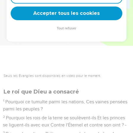
deviennent vos tremplins. Que vous guidiez un ministère, une
équipe, un groupe ou une famille, leur expérience est faite
Accepter tous les cookies
pour vous.
Tout refuser
Je découvre l’événement
Seuls les Évangiles sont disponibles en vidéo pour le moment.
Le roi que Dieu a consacré
1
Pourquoi ce tumulte parmi les nations, Ces vaines pensées
parmi les peuples ?
2
Pourquoi les rois de la terre se soulèvent-ils Et les princes
se liguent-ils avec eux Contre l'Éternel et contre son oint ? -
3