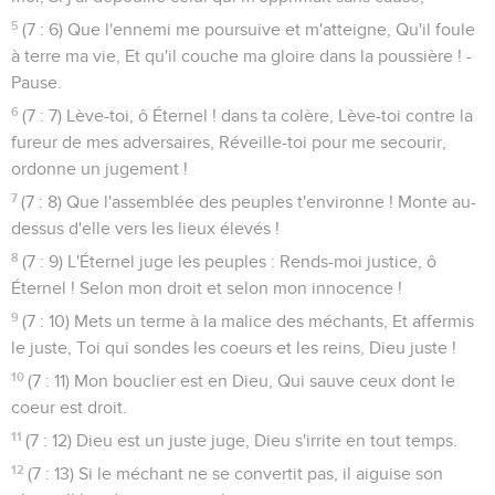
5
(7 : 6) Que l'ennemi me poursuive et m'atteigne, Qu'il foule
à terre ma vie, Et qu'il couche ma gloire dans la poussière ! -
Pause.
6
(7 : 7) Lève-toi, ô Éternel ! dans ta colère, Lève-toi contre la
fureur de mes adversaires, Réveille-toi pour me secourir,
ordonne un jugement !
7
(7 : 8) Que l'assemblée des peuples t'environne ! Monte au-
dessus d'elle vers les lieux élevés !
8
(7 : 9) L'Éternel juge les peuples : Rends-moi justice, ô
Éternel ! Selon mon droit et selon mon innocence !
9
(7 : 10) Mets un terme à la malice des méchants, Et affermis
le juste, Toi qui sondes les coeurs et les reins, Dieu juste !
10
(7 : 11) Mon bouclier est en Dieu, Qui sauve ceux dont le
coeur est droit.
11
(7 : 12) Dieu est un juste juge, Dieu s'irrite en tout temps.
12
(7 : 13) Si le méchant ne se convertit pas, il aiguise son