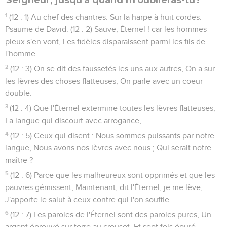
1
(12 : 1) Au chef des chantres. Sur la harpe à huit cordes.
Psaume de David. (12 : 2) Sauve, Éternel ! car les hommes
pieux s'en vont, Les fidèles disparaissent parmi les fils de
l'homme.
2
(12 : 3) On se dit des faussetés les uns aux autres, On a sur
les lèvres des choses flatteuses, On parle avec un coeur
double.
3
(12 : 4) Que l'Éternel extermine toutes les lèvres flatteuses,
La langue qui discourt avec arrogance,
4
(12 : 5) Ceux qui disent : Nous sommes puissants par notre
langue, Nous avons nos lèvres avec nous ; Qui serait notre
maître ? -
5
(12 : 6) Parce que les malheureux sont opprimés et que les
pauvres gémissent, Maintenant, dit l'Éternel, je me lève,
J'apporte le salut à ceux contre qui l'on souffle.
6
(12 : 7) Les paroles de l'Éternel sont des paroles pures, Un
argent éprouvé sur terre au creuset, Et sept fois épuré.