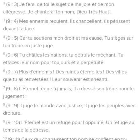
2
(9 : 3) Je ferai de toi le sujet de ma joie et de mon
allégresse, Je chanterai ton nom, Dieu Très Haut !
3
(9 : 4) Mes ennemis reculent, Ils chancellent, ils périssent
devant ta face.
4
(9 : 5) Car tu soutiens mon droit et ma cause, Tu sièges sur
ton trône en juste juge.
5
(9 : 6) Tu châties les nations, tu détruis le méchant, Tu
effaces leur nom pour toujours et à perpétuité.
6
(9 : 7) Plus d'ennemis ! Des ruines éternelles ! Des villes
que tu as renversées ! Leur souvenir est anéanti.
7
(9 : 8) L'Éternel règne à jamais, Il a dressé son trône pour le
jugement ;
8
(9 : 9) Il juge le monde avec justice, Il juge les peuples avec
droiture.
9
(9 : 10) L'Éternel est un refuge pour l'opprimé, Un refuge au
temps de la détresse.
10
(9 : 11) Ceux qui connaissent ton nom se confient en toi.