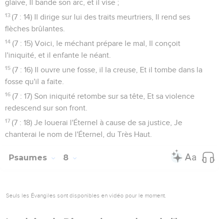
glaive, Il bande son arc, et il vise ;
13
(7 : 14) Il dirige sur lui des traits meurtriers, Il rend ses
flèches brûlantes.
14
(7 : 15) Voici, le méchant prépare le mal, Il conçoit
l'iniquité, et il enfante le néant.
15
(7 : 16) Il ouvre une fosse, il la creuse, Et il tombe dans la
fosse qu'il a faite.
16
(7 : 17) Son iniquité retombe sur sa tête, Et sa violence
redescend sur son front.
17
(7 : 18) Je louerai l'Éternel à cause de sa justice, Je
chanterai le nom de l'Éternel, du Très Haut.
Psaumes
8
Seuls les Évangiles sont disponibles en vidéo pour le moment.