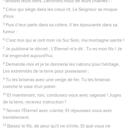
Brisons leurs liens, Délivrons-nous de leurs chaînes ! -
4
Celui qui siège dans les cieux rit, Le Seigneur se moque
d'eux.
5
Puis il leur parle dans sa colère, Il les épouvante dans sa
fureur :
6
C'est moi qui ai oint mon roi Sur Sion, ma montagne sainte !
7
Je publierai le décret ; L'Éternel m'a dit : Tu es mon fils ! Je
t'ai engendré aujourd'hui.
8
Demande-moi et je te donnerai les nations pour héritage,
Les extrémités de la terre pour possession ;
9
Tu les briseras avec une verge de fer, Tu les briseras
comme le vase d'un potier.
10
Et maintenant, rois, conduisez-vous avec sagesse ! Juges
de la terre, recevez instruction !
11
Servez l'Éternel avec crainte, Et réjouissez-vous avec
tremblement.
12
Baisez le fils, de peur qu'il ne s'irrite, Et que vous ne