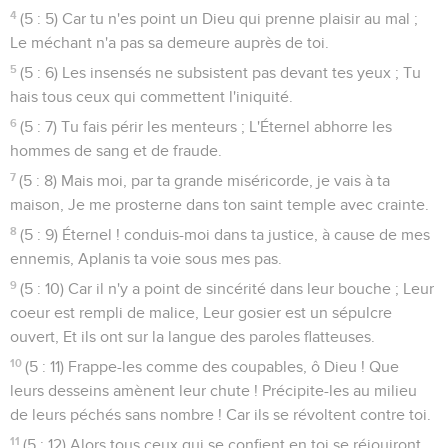
4
(5 : 5) Car tu n'es point un Dieu qui prenne plaisir au mal ;
Le méchant n'a pas sa demeure auprès de toi.
5
(5 : 6) Les insensés ne subsistent pas devant tes yeux ; Tu
hais tous ceux qui commettent l'iniquité.
6
(5 : 7) Tu fais périr les menteurs ; L'Éternel abhorre les
hommes de sang et de fraude.
7
(5 : 8) Mais moi, par ta grande miséricorde, je vais à ta
maison, Je me prosterne dans ton saint temple avec crainte.
8
(5 : 9) Éternel ! conduis-moi dans ta justice, à cause de mes
ennemis, Aplanis ta voie sous mes pas.
9
(5 : 10) Car il n'y a point de sincérité dans leur bouche ; Leur
coeur est rempli de malice, Leur gosier est un sépulcre
ouvert, Et ils ont sur la langue des paroles flatteuses.
10
(5 : 11) Frappe-les comme des coupables, ô Dieu ! Que
leurs desseins amènent leur chute ! Précipite-les au milieu
de leurs péchés sans nombre ! Car ils se révoltent contre toi.
11
(5 : 12) Alors tous ceux qui se confient en toi se réjouiront,