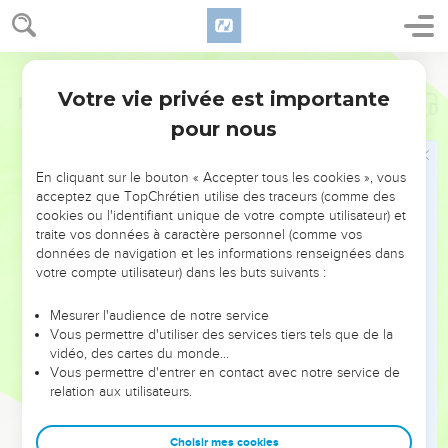
Votre vie privée est importante
Psaumes
2
pour nous
NE MANQUEZ PAS L’ÉVÉNEMENT
En cliquant sur le bouton « Accepter tous les cookies », vous
DE L’ANNÉE !
acceptez que TopChrétien utilise des traceurs (comme des
cookies ou l'identifiant unique de votre compte utilisateur) et
ET SI LEURS ERREURS POUVAIENT VOUS ÉVITER LES
traite vos données à caractère personnel (comme vos
VOTRES ?
données de navigation et les informations renseignées dans
votre compte utilisateur) dans les buts suivants :
On admire souvent les leaders pour leurs réussites, leur impact,
leur foi ou leur vision. Mais on voit moins les doutes, les erreurs
Mesurer l'audience de notre service
Vous permettre d'utiliser des services tiers tels que de la
et les saisons difficiles qu'ils ont traversés, alors même que ce
vidéo, des cartes du monde…
sont elles qui les ont façonnés.
Vous permettre d'entrer en contact avec notre service de
relation aux utilisateurs.
Dans cette conférence, leaders, entrepreneurs, et responsables
reviennent sur les erreurs marquantes de leur parcours et les
clés pour avancer avec plus de sagesse afin que leurs erreurs
Choisir mes cookies