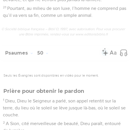
21
Pourtant, au milieu de son luxe, l’homme ne comprend pas
qu’il va vers sa fin, comme un simple animal.
© Société biblique française – Bibli’O, 1997, avec autorisation. Pour vous procurer
une Bible imprimée, rendez-vous sur www.editionsbiblio.fr
Psaumes
50
Seuls les Évangiles sont disponibles en vidéo pour le moment.
Prière pour obtenir le pardon
1
Dieu, Dieu le Seigneur a parlé, son appel retentit sur la
terre, du lieu où le soleil se lève jusque là-bas, où le soleil se
couche.
2
A Sion, cité merveilleuse de beauté, Dieu paraît, entouré