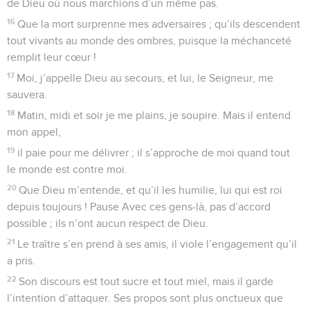
de Dieu où nous marchions d’un même pas.
16
Que la mort surprenne mes adversaires ; qu’ils descendent
tout vivants au monde des ombres, puisque la méchanceté
remplit leur cœur !
17
Moi, j’appelle Dieu au secours, et lui, le Seigneur, me
sauvera.
18
Matin, midi et soir je me plains, je soupire. Mais il entend
mon appel,
19
il paie pour me délivrer ; il s’approche de moi quand tout
le monde est contre moi.
20
Que Dieu m’entende, et qu’il les humilie, lui qui est roi
depuis toujours ! Pause Avec ces gens-là, pas d’accord
possible ; ils n’ont aucun respect de Dieu.
21
Le traître s’en prend à ses amis, il viole l’engagement qu’il
a pris.
22
Son discours est tout sucre et tout miel, mais il garde
l’intention d’attaquer. Ses propos sont plus onctueux que