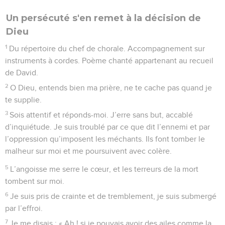
Un persécuté s'en remet à la décision de
Dieu
1
Du répertoire du chef de chorale. Accompagnement sur
instruments à cordes. Poème chanté appartenant au recueil
de David.
2
O Dieu, entends bien ma prière, ne te cache pas quand je
te supplie.
3
Sois attentif et réponds-moi. J’erre sans but, accablé
d’inquiétude. Je suis troublé par ce que dit l’ennemi et par
l’oppression qu’imposent les méchants. Ils font tomber le
malheur sur moi et me poursuivent avec colère.
5
L’angoisse me serre le cœur, et les terreurs de la mort
tombent sur moi.
6
Je suis pris de crainte et de tremblement, je suis submergé
par l’effroi.
7
Je me disais : « Ah ! si je pouvais avoir des ailes comme la