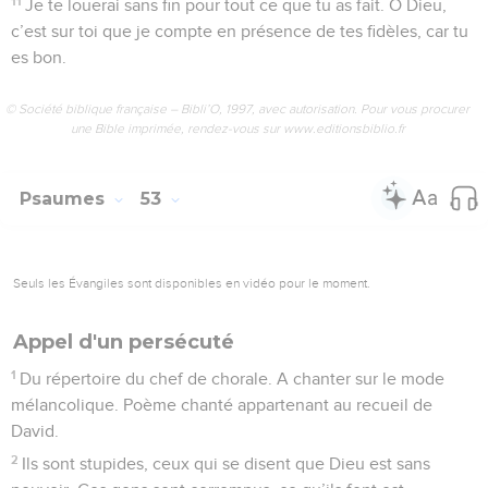
11
Je te louerai sans fin pour tout ce que tu as fait. O Dieu,
c’est sur toi que je compte en présence de tes fidèles, car tu
es bon.
© Société biblique française – Bibli’O, 1997, avec autorisation. Pour vous procurer
une Bible imprimée, rendez-vous sur www.editionsbiblio.fr
Psaumes
53
Seuls les Évangiles sont disponibles en vidéo pour le moment.
Appel d'un persécuté
1
Du répertoire du chef de chorale. A chanter sur le mode
mélancolique. Poème chanté appartenant au recueil de
David.
2
Ils sont stupides, ceux qui se disent que Dieu est sans