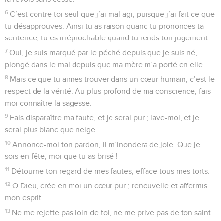
6
C’est contre toi seul que j’ai mal agi, puisque j’ai fait ce que
tu désapprouves. Ainsi tu as raison quand tu prononces ta
sentence, tu es irréprochable quand tu rends ton jugement.
7
Oui, je suis marqué par le péché depuis que je suis né,
plongé dans le mal depuis que ma mère m’a porté en elle.
8
Mais ce que tu aimes trouver dans un cœur humain, c’est le
respect de la vérité. Au plus profond de ma conscience, fais-
moi connaître la sagesse.
9
Fais disparaître ma faute, et je serai pur ; lave-moi, et je
serai plus blanc que neige.
10
Annonce-moi ton pardon, il m’inondera de joie. Que je
sois en fête, moi que tu as brisé !
11
Détourne ton regard de mes fautes, efface tous mes torts.
12
O Dieu, crée en moi un cœur pur ; renouvelle et affermis
mon esprit.
13
Ne me rejette pas loin de toi, ne me prive pas de ton saint