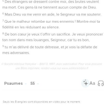
5
Des étrangers se dressent contre moi, des brutes veulent
ma mort. Ces gens-là ne tiennent aucun compte de Dieu.
6
Mais Dieu va me venir en aide, le Seigneur va me soutenir.
7
Que le malheur retombe sur mes ennemis ! Montre-moi ta
fidélité en les réduisant au silence.
8
De bon cœur je veux t’offrir un sacrifice. Je veux prononcer
ton nom dans mes louanges, Seigneur, car tu es bon,
9
tu m’as délivré de toute détresse, et je vois la défaite de
mes adversaires.
© Société biblique française – Bibli’O, 1997, avec autorisation. Pour vous procurer
une Bible imprimée, rendez-vous sur www.editionsbiblio.fr
Psaumes
55
Seuls les Évangiles sont disponibles en vidéo pour le moment.