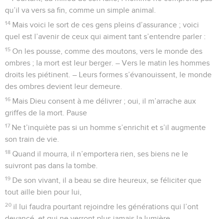
qu’il va vers sa fin, comme un simple animal.
14
Mais voici le sort de ces gens pleins d’assurance ; voici
quel est l’avenir de ceux qui aiment tant s’entendre parler :
15
On les pousse, comme des moutons, vers le monde des
ombres ; la mort est leur berger. – Vers le matin les hommes
droits les piétinent. – Leurs formes s’évanouissent, le monde
des ombres devient leur demeure.
16
Mais Dieu consent à me délivrer ; oui, il m’arrache aux
griffes de la mort. Pause
17
Ne t’inquiète pas si un homme s’enrichit et s’il augmente
son train de vie.
18
Quand il mourra, il n’emportera rien, ses biens ne le
suivront pas dans la tombe.
19
De son vivant, il a beau se dire heureux, se féliciter que
tout aille bien pour lui,
20
il lui faudra pourtant rejoindre les générations qui l’ont
devancé, et qui ne verront plus jamais la lumière.