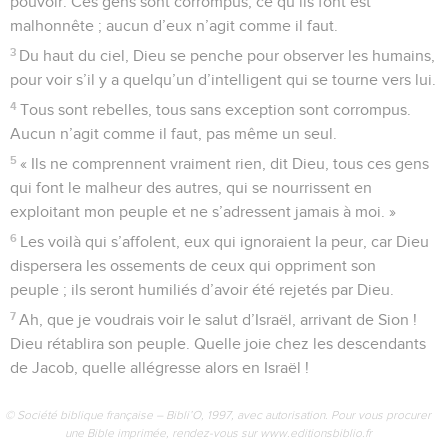
pouvoir. Ces gens sont corrompus, ce qu’ils font est
malhonnête ; aucun d’eux n’agit comme il faut.
3
Du haut du ciel, Dieu se penche pour observer les humains,
pour voir s’il y a quelqu’un d’intelligent qui se tourne vers lui.
4
Tous sont rebelles, tous sans exception sont corrompus.
Aucun n’agit comme il faut, pas même un seul.
5
« Ils ne comprennent vraiment rien, dit Dieu, tous ces gens
qui font le malheur des autres, qui se nourrissent en
exploitant mon peuple et ne s’adressent jamais à moi. »
6
Les voilà qui s’affolent, eux qui ignoraient la peur, car Dieu
dispersera les ossements de ceux qui oppriment son
peuple ; ils seront humiliés d’avoir été rejetés par Dieu.
7
Ah, que je voudrais voir le salut d’Israël, arrivant de Sion !
Dieu rétablira son peuple. Quelle joie chez les descendants
de Jacob, quelle allégresse alors en Israël !
© Société biblique française – Bibli’O, 1997, avec autorisation. Pour vous procurer
une Bible imprimée, rendez-vous sur www.editionsbiblio.fr