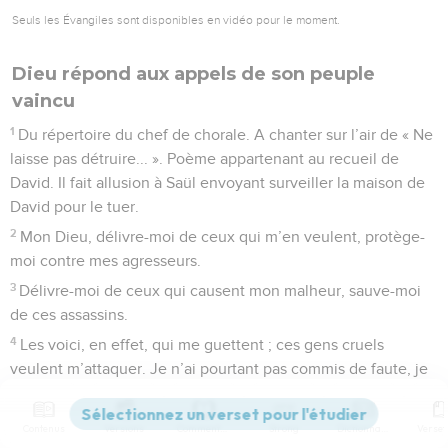
Seuls les Évangiles sont disponibles en vidéo pour le moment.
Dieu répond aux appels de son peuple
vaincu
1
Du répertoire du chef de chorale. A chanter sur l’air de « Ne
laisse pas détruire... ». Poème appartenant au recueil de
David. Il fait allusion à Saül envoyant surveiller la maison de
David pour le tuer.
2
Mon Dieu, délivre-moi de ceux qui m’en veulent, protège-
moi contre mes agresseurs.
3
Délivre-moi de ceux qui causent mon malheur, sauve-moi
de ces assassins.
4
Les voici, en effet, qui me guettent ; ces gens cruels
veulent m’attaquer. Je n’ai pourtant pas commis de faute, je
n’ai pas manqué à mes devoirs, Seigneur ;
5
je n’ai rien fait de mal, mais ils accourent, ils se préparent.
Contenus
Versions
Commentaires
Strong
Dictionnaire
Réveille-toi, viens jusqu’à moi et regarde.