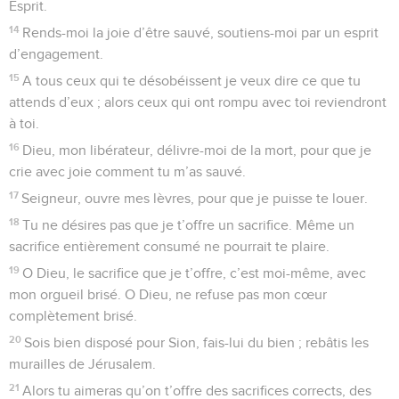
Esprit.
14
Rends-moi la joie d’être sauvé, soutiens-moi par un esprit
d’engagement.
15
A tous ceux qui te désobéissent je veux dire ce que tu
attends d’eux ; alors ceux qui ont rompu avec toi reviendront
à toi.
16
Dieu, mon libérateur, délivre-moi de la mort, pour que je
crie avec joie comment tu m’as sauvé.
17
Seigneur, ouvre mes lèvres, pour que je puisse te louer.
18
Tu ne désires pas que je t’offre un sacrifice. Même un
sacrifice entièrement consumé ne pourrait te plaire.
19
O Dieu, le sacrifice que je t’offre, c’est moi-même, avec
mon orgueil brisé. O Dieu, ne refuse pas mon cœur
complètement brisé.
20
Sois bien disposé pour Sion, fais-lui du bien ; rebâtis les
murailles de Jérusalem.
21
Alors tu aimeras qu’on t’offre des sacrifices corrects, des