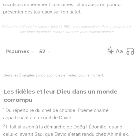
sacrifices entièrement consumés ; alors aussi on pourra
présenter des taureaux sur ton autel.
© Société biblique française – Bibli’O, 1997, avec autorisation. Pour vous procurer
une Bible imprimée, rendez-vous sur www.editionsbiblio.fr
Psaumes
52
Seuls les Évangiles sont disponibles en vidéo pour le moment.
Les fidèles et leur Dieu dans un monde
corrompu
1
Du répertoire du chef de chorale. Poème chanté
appartenant au recueil de David.
2
Il fait allusion à la démarche de Doëg l’Édomite, quand
celui-ci avertit Saül que David s’était rendu chez Ahimélek.