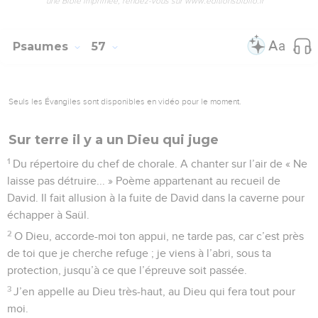
une Bible imprimée, rendez-vous sur www.editionsbiblio.fr
Psaumes
57
Seuls les Évangiles sont disponibles en vidéo pour le moment.
Sur terre il y a un Dieu qui juge
1
Du répertoire du chef de chorale. A chanter sur l’air de « Ne
laisse pas détruire... » Poème appartenant au recueil de
David. Il fait allusion à la fuite de David dans la caverne pour
échapper à Saül.
2
O Dieu, accorde-moi ton appui, ne tarde pas, car c’est près
de toi que je cherche refuge ; je viens à l’abri, sous ta
protection, jusqu’à ce que l’épreuve soit passée.
3
J’en appelle au Dieu très-haut, au Dieu qui fera tout pour
moi.