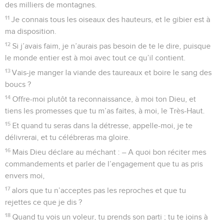
des milliers de montagnes.
11
Je connais tous les oiseaux des hauteurs, et le gibier est à
ma disposition.
12
Si j’avais faim, je n’aurais pas besoin de te le dire, puisque
le monde entier est à moi avec tout ce qu’il contient.
13
Vais-je manger la viande des taureaux et boire le sang des
boucs ?
14
Offre-moi plutôt ta reconnaissance, à moi ton Dieu, et
tiens les promesses que tu m’as faites, à moi, le Très-Haut.
15
Et quand tu seras dans la détresse, appelle-moi, je te
délivrerai, et tu célébreras ma gloire.
16
Mais Dieu déclare au méchant : – A quoi bon réciter mes
commandements et parler de l’engagement que tu as pris
envers moi,
17
alors que tu n’acceptes pas les reproches et que tu
rejettes ce que je dis ?
18
Quand tu vois un voleur, tu prends son parti ; tu te joins à