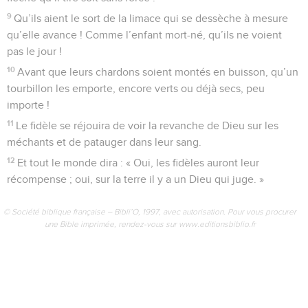
9
Qu’ils aient le sort de la limace qui se dessèche à mesure
qu’elle avance ! Comme l’enfant mort-né, qu’ils ne voient
pas le jour !
10
Avant que leurs chardons soient montés en buisson, qu’un
tourbillon les emporte, encore verts ou déjà secs, peu
importe !
11
Le fidèle se réjouira de voir la revanche de Dieu sur les
méchants et de patauger dans leur sang.
12
Et tout le monde dira : « Oui, les fidèles auront leur
récompense ; oui, sur la terre il y a un Dieu qui juge. »
© Société biblique française – Bibli’O, 1997, avec autorisation. Pour vous procurer
une Bible imprimée, rendez-vous sur www.editionsbiblio.fr
Psaumes
59