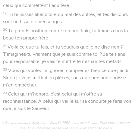
ceux qui commettent l’adultère.
19
Tu te laisses aller à dire du mal des autres, et tes discours
sont un tissu de mensonges.
20
Tu prends position contre ton prochain, tu traînes dans la
boue ton propre frère !
21
Voilà ce que tu fais, et tu voudrais que je ne dise rien ?
T’imagines-tu vraiment que je suis comme toi ? Je te tiens
pour responsable, je vais te mettre le nez sur tes méfaits.
22
Vous qui voulez m’ignorer, comprenez bien ce que j’ai dit.
Sinon je vous mettrai en pièces, sans que personne puisse
m’en empêcher.
23
Celui qui m’honore, c’est celui qui m’offre sa
reconnaissance. A celui qui veille sur sa conduite je ferai voir
que je suis le Sauveur.
© Société biblique française – Bibli’O, 1997, avec autorisation. Pour vous procurer
une Bible imprimée, rendez-vous sur www.editionsbiblio.fr