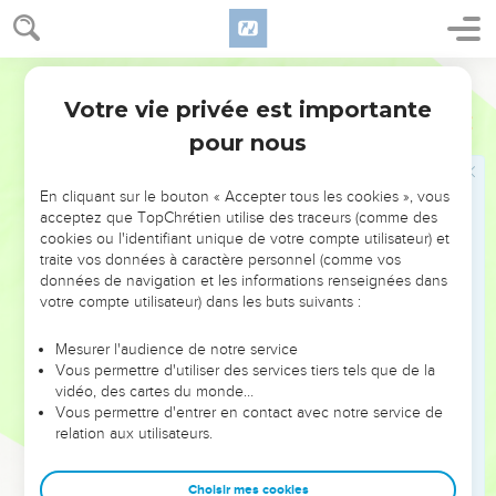
Votre vie privée est importante
pour nous
NE MANQUEZ PAS L’ÉVÉNEMENT
En cliquant sur le bouton « Accepter tous les cookies », vous
DE L’ANNÉE !
acceptez que TopChrétien utilise des traceurs (comme des
cookies ou l'identifiant unique de votre compte utilisateur) et
ET SI LEURS ERREURS POUVAIENT VOUS ÉVITER LES
traite vos données à caractère personnel (comme vos
VOTRES ?
données de navigation et les informations renseignées dans
votre compte utilisateur) dans les buts suivants :
On admire souvent les leaders pour leurs réussites, leur impact,
leur foi ou leur vision. Mais on voit moins les doutes, les erreurs
Mesurer l'audience de notre service
Vous permettre d'utiliser des services tiers tels que de la
et les saisons difficiles qu'ils ont traversés, alors même que ce
vidéo, des cartes du monde…
sont elles qui les ont façonnés.
Vous permettre d'entrer en contact avec notre service de
relation aux utilisateurs.
Dans cette conférence, leaders, entrepreneurs, et responsables
reviennent sur les erreurs marquantes de leur parcours et les
clés pour avancer avec plus de sagesse afin que leurs erreurs
Choisir mes cookies