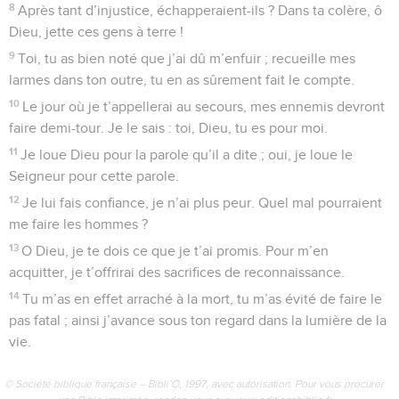
8
Après tant d’injustice, échapperaient-ils ? Dans ta colère, ô
Dieu, jette ces gens à terre !
9
Toi, tu as bien noté que j’ai dû m’enfuir ; recueille mes
larmes dans ton outre, tu en as sûrement fait le compte.
10
Le jour où je t’appellerai au secours, mes ennemis devront
faire demi-tour. Je le sais : toi, Dieu, tu es pour moi.
11
Je loue Dieu pour la parole qu’il a dite ; oui, je loue le
Seigneur pour cette parole.
12
Je lui fais confiance, je n’ai plus peur. Quel mal pourraient
me faire les hommes ?
13
O Dieu, je te dois ce que je t’ai promis. Pour m’en
acquitter, je t’offrirai des sacrifices de reconnaissance.
14
Tu m’as en effet arraché à la mort, tu m’as évité de faire le
pas fatal ; ainsi j’avance sous ton regard dans la lumière de la
vie.
© Société biblique française – Bibli’O, 1997, avec autorisation. Pour vous procurer