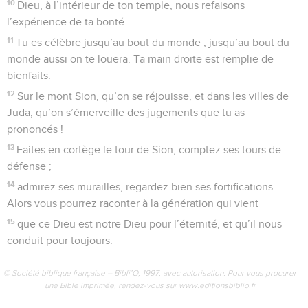
10
Dieu, à l’intérieur de ton temple, nous refaisons
l’expérience de ta bonté.
11
Tu es célèbre jusqu’au bout du monde ; jusqu’au bout du
monde aussi on te louera. Ta main droite est remplie de
bienfaits.
12
Sur le mont Sion, qu’on se réjouisse, et dans les villes de
Juda, qu’on s’émerveille des jugements que tu as
prononcés !
13
Faites en cortège le tour de Sion, comptez ses tours de
défense ;
14
admirez ses murailles, regardez bien ses fortifications.
Alors vous pourrez raconter à la génération qui vient
15
que ce Dieu est notre Dieu pour l’éternité, et qu’il nous
conduit pour toujours.
© Société biblique française – Bibli’O, 1997, avec autorisation. Pour vous procurer
une Bible imprimée, rendez-vous sur www.editionsbiblio.fr