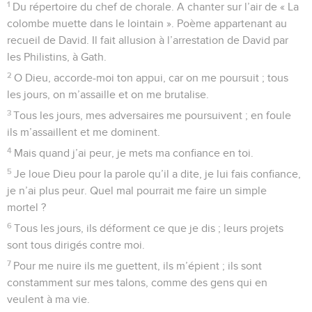
1
Du répertoire du chef de chorale. A chanter sur l’air de « La
colombe muette dans le lointain ». Poème appartenant au
recueil de David. Il fait allusion à l’arrestation de David par
les Philistins, à Gath.
2
O Dieu, accorde-moi ton appui, car on me poursuit ; tous
les jours, on m’assaille et on me brutalise.
3
Tous les jours, mes adversaires me poursuivent ; en foule
ils m’assaillent et me dominent.
4
Mais quand j’ai peur, je mets ma confiance en toi.
5
Je loue Dieu pour la parole qu’il a dite, je lui fais confiance,
je n’ai plus peur. Quel mal pourrait me faire un simple
mortel ?
6
Tous les jours, ils déforment ce que je dis ; leurs projets
sont tous dirigés contre moi.
7
Pour me nuire ils me guettent, ils m’épient ; ils sont
constamment sur mes talons, comme des gens qui en
veulent à ma vie.