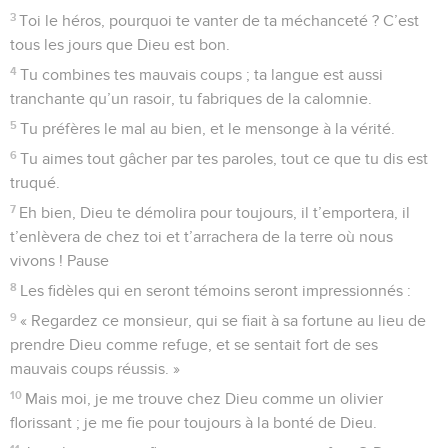
3
Toi le héros, pourquoi te vanter de ta méchanceté ? C’est
tous les jours que Dieu est bon.
4
Tu combines tes mauvais coups ; ta langue est aussi
tranchante qu’un rasoir, tu fabriques de la calomnie.
5
Tu préfères le mal au bien, et le mensonge à la vérité.
6
Tu aimes tout gâcher par tes paroles, tout ce que tu dis est
truqué.
7
Eh bien, Dieu te démolira pour toujours, il t’emportera, il
t’enlèvera de chez toi et t’arrachera de la terre où nous
vivons ! Pause
8
Les fidèles qui en seront témoins seront impressionnés :
9
« Regardez ce monsieur, qui se fiait à sa fortune au lieu de
prendre Dieu comme refuge, et se sentait fort de ses
mauvais coups réussis. »
10
Mais moi, je me trouve chez Dieu comme un olivier
florissant ; je me fie pour toujours à la bonté de Dieu.