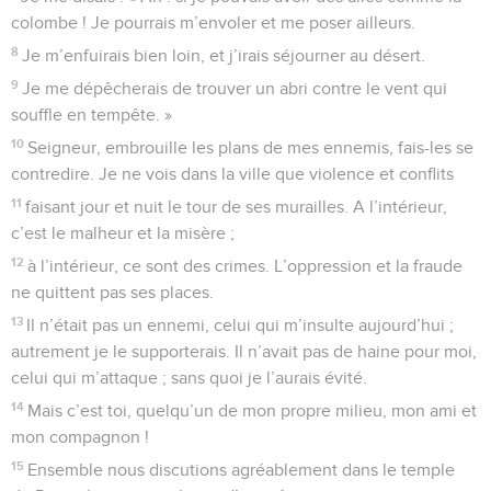
colombe ! Je pourrais m’envoler et me poser ailleurs.
8
Je m’enfuirais bien loin, et j’irais séjourner au désert.
9
Je me dépêcherais de trouver un abri contre le vent qui
souffle en tempête. »
10
Seigneur, embrouille les plans de mes ennemis, fais-les se
contredire. Je ne vois dans la ville que violence et conflits
11
faisant jour et nuit le tour de ses murailles. A l’intérieur,
c’est le malheur et la misère ;
12
à l’intérieur, ce sont des crimes. L’oppression et la fraude
ne quittent pas ses places.
13
Il n’était pas un ennemi, celui qui m’insulte aujourd’hui ;
autrement je le supporterais. Il n’avait pas de haine pour moi,
celui qui m’attaque ; sans quoi je l’aurais évité.
14
Mais c’est toi, quelqu’un de mon propre milieu, mon ami et
mon compagnon !
15
Ensemble nous discutions agréablement dans le temple