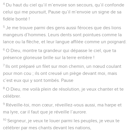
4
Du haut du ciel qu’il m’envoie son secours, qu’il confonde
celui qui me poursuit, Pause qu’il m’envoie un signe de sa
fidèle bonté !
5
Je me trouve parmi des gens aussi féroces que des lions
mangeurs d’hommes. Leurs dents sont pointues comme la
lance ou la flèche, et leur langue affilée comme un poignard.
6
O Dieu, montre ta grandeur qui dépasse le ciel, que ta
présence glorieuse brille sur la terre entière !
7
Ils ont préparé un filet sur mon chemin, un nœud coulant
pour mon cou ; ils ont creusé un piège devant moi, mais
c’est eux qui y sont tombés. Pause
8
O Dieu, me voilà plein de résolution, je veux chanter et te
célébrer.
9
Réveille-toi, mon cœur, réveillez-vous aussi, ma harpe et
ma lyre, car il faut que je réveille l’aurore.
10
Seigneur, je veux te louer parmi les peuples, je veux te
célébrer par mes chants devant les nations,