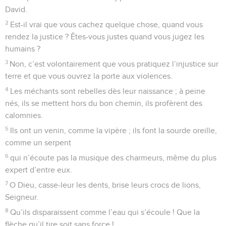
David.
2
Est-il vrai que vous cachez quelque chose, quand vous
rendez la justice ? Êtes-vous justes quand vous jugez les
humains ?
3
Non, c’est volontairement que vous pratiquez l’injustice sur
terre et que vous ouvrez la porte aux violences.
4
Les méchants sont rebelles dès leur naissance ; à peine
nés, ils se mettent hors du bon chemin, ils profèrent des
calomnies.
5
Ils ont un venin, comme la vipère ; ils font la sourde oreille,
comme un serpent
6
qui n’écoute pas la musique des charmeurs, même du plus
expert d’entre eux.
7
O Dieu, casse-leur les dents, brise leurs crocs de lions,
Seigneur.
8
Qu’ils disparaissent comme l’eau qui s’écoule ! Que la
flèche qu’il tire soit sans force !