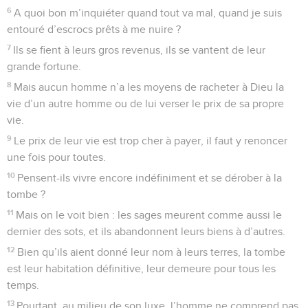
6
A quoi bon m’inquiéter quand tout va mal, quand je suis
entouré d’escrocs prêts à me nuire ?
7
Ils se fient à leurs gros revenus, ils se vantent de leur
grande fortune.
8
Mais aucun homme n’a les moyens de racheter à Dieu la
vie d’un autre homme ou de lui verser le prix de sa propre
vie.
9
Le prix de leur vie est trop cher à payer, il faut y renoncer
une fois pour toutes.
10
Pensent-ils vivre encore indéfiniment et se dérober à la
tombe ?
11
Mais on le voit bien : les sages meurent comme aussi le
dernier des sots, et ils abandonnent leurs biens à d’autres.
12
Bien qu’ils aient donné leur nom à leurs terres, la tombe
est leur habitation définitive, leur demeure pour tous les
temps.
13
Pourtant, au milieu de son luxe, l’homme ne comprend pas