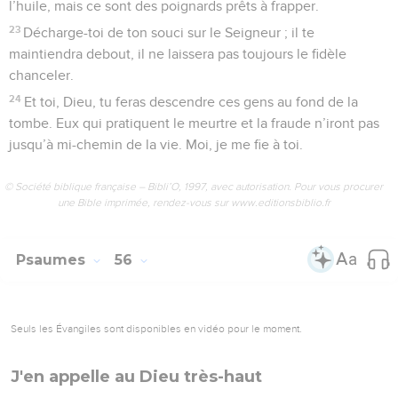
l’huile, mais ce sont des poignards prêts à frapper.
23
Décharge-toi de ton souci sur le Seigneur ; il te
maintiendra debout, il ne laissera pas toujours le fidèle
chanceler.
24
Et toi, Dieu, tu feras descendre ces gens au fond de la
tombe. Eux qui pratiquent le meurtre et la fraude n’iront pas
jusqu’à mi-chemin de la vie. Moi, je me fie à toi.
© Société biblique française – Bibli’O, 1997, avec autorisation. Pour vous procurer
une Bible imprimée, rendez-vous sur www.editionsbiblio.fr
Psaumes
56
Seuls les Évangiles sont disponibles en vidéo pour le moment.
J'en appelle au Dieu très-haut