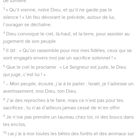
de lumière.
3
« Qu’il vienne, notre Dieu, et qu’il ne garde pas le
silence ! » Un feu dévorant le précède, autour de lui,
l’ouragan se déchaîne.
4
Dieu convoque le ciel, là-haut, et la terre, pour assister au
jugement de son peuple.
5
Il dit : « Qu’on rassemble pour moi mes fidèles, ceux qui se
sont engagés envers moi par un sacrifice solennel ! »
6
Que le ciel le proclame : « Le Seigneur est juste, le Dieu
qui juge, c’est lui ! »
7
– Mon peuple, écoute, j’ai à te parler ; Israël, je t’adresse un
avertissement, moi Dieu, ton Dieu.
8
J’ai des reproches à te faire, mais ce n’est pas pour tes
sacrifices ; tu n’as d’ailleurs jamais cessé de m’en offrir.
9
Je n’irai pas prendre un taureau chez toi, ni des boucs dans
tes enclos,
10
car j’ai à moi toutes les bêtes des forêts et des animaux sur