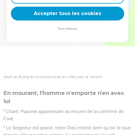
deviennent vos tremplins. Que vous guidiez un ministère, une
équipe, un groupe ou une famille, leur expérience est faite
Accepter tous les cookies
pour vous.
Tout refuser
Je découvre l’événement
Psaumes
48
Seuls les Évangiles sont disponibles en vidéo pour le moment.
En mourant, l'homme n'emporte rien avec
lui
1
Chant. Psaume appartenant au recueil de la confrérie de
Coré.
2
Le Seigneur est grand, notre Dieu mérite bien qu’on le loue
dans la ville qui est la sienne. La montagne qui lui est