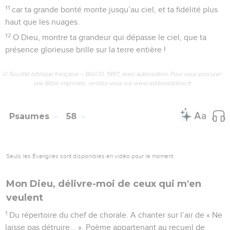
11
car ta grande bonté monte jusqu’au ciel, et ta fidélité plus
haut que les nuages.
12
O Dieu, montre ta grandeur qui dépasse le ciel, que ta
présence glorieuse brille sur la terre entière !
© Société biblique française – Bibli’O, 1997, avec autorisation. Pour vous procurer
une Bible imprimée, rendez-vous sur www.editionsbiblio.fr
Psaumes
58
Seuls les Évangiles sont disponibles en vidéo pour le moment.
Mon Dieu, délivre-moi de ceux qui m'en
veulent
1
Du répertoire du chef de chorale. A chanter sur l’air de « Ne
laisse pas détruire... ». Poème appartenant au recueil de