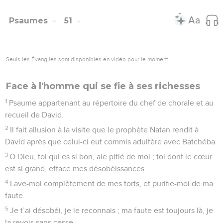
Psaumes
51
Seuls les Évangiles sont disponibles en vidéo pour le moment.
Face à l'homme qui se fie à ses richesses
1
Psaume appartenant au répertoire du chef de chorale et au
recueil de David.
2
Il fait allusion à la visite que le prophète Natan rendit à
David après que celui-ci eut commis adultère avec Batchéba.
3
O Dieu, toi qui es si bon, aie pitié de moi ; toi dont le cœur
est si grand, efface mes désobéissances.
4
Lave-moi complètement de mes torts, et purifie-moi de ma
faute.
5
Je t’ai désobéi, je le reconnais ; ma faute est toujours là, je
la revois sans cesse.