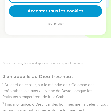
deviennent vos tremplins. Que vous guidiez un ministère, une
équipe, un groupe ou une famille, leur expérience est faite
Accepter tous les cookies
pour vous.
Tout refuser
Je découvre l’événement
Seuls les Évangiles sont disponibles en vidéo pour le moment.
J'en appelle au Dieu très-haut
1
Au chef de chœur, sur la mélodie de « Colombe des
térébinthes lointains ». Hymne de David, lorsque les
Philistins s’emparèrent de lui à Gath.
2
Fais-moi grâce, ô Dieu, car des hommes me harcèlent ; tout
le jour, ils me font la guerre, ils me tourmentent.