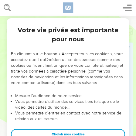
Votre vie privée est importante
Psaumes
56
pour nous
NE MANQUEZ PAS L’ÉVÉNEMENT
En cliquant sur le bouton « Accepter tous les cookies », vous
DE L’ANNÉE !
acceptez que TopChrétien utilise des traceurs (comme des
cookies ou l'identifiant unique de votre compte utilisateur) et
ET SI LEURS ERREURS POUVAIENT VOUS ÉVITER LES
traite vos données à caractère personnel (comme vos
VOTRES ?
données de navigation et les informations renseignées dans
votre compte utilisateur) dans les buts suivants :
On admire souvent les leaders pour leurs réussites, leur impact,
leur foi ou leur vision. Mais on voit moins les doutes, les erreurs
Mesurer l'audience de notre service
Vous permettre d'utiliser des services tiers tels que de la
et les saisons difficiles qu'ils ont traversés, alors même que ce
vidéo, des cartes du monde…
sont elles qui les ont façonnés.
Vous permettre d'entrer en contact avec notre service de
relation aux utilisateurs.
Dans cette conférence, leaders, entrepreneurs, et responsables
reviennent sur les erreurs marquantes de leur parcours et les
clés pour avancer avec plus de sagesse afin que leurs erreurs
Choisir mes cookies