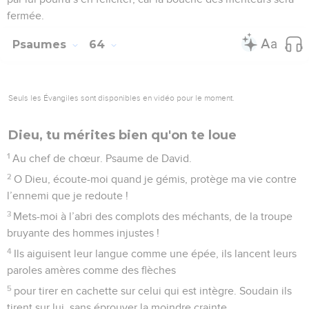
fermée.
Psaumes
64
Seuls les Évangiles sont disponibles en vidéo pour le moment.
Dieu, tu mérites bien qu'on te loue
1
Au chef de chœur. Psaume de David.
2
O Dieu, écoute-moi quand je gémis, protège ma vie contre
l’ennemi que je redoute !
3
Mets-moi à l’abri des complots des méchants, de la troupe
bruyante des hommes injustes !
4
Ils aiguisent leur langue comme une épée, ils lancent leurs
paroles amères comme des flèches
5
pour tirer en cachette sur celui qui est intègre. Soudain ils
tirent sur lui, sans éprouver la moindre crainte.