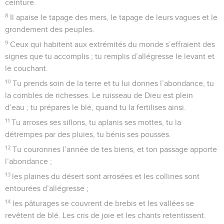
ceinture.
8
Il apaise le tapage des mers, le tapage de leurs vagues et le
grondement des peuples.
9
Ceux qui habitent aux extrémités du monde s’effraient des
signes que tu accomplis ; tu remplis d’allégresse le levant et
le couchant.
10
Tu prends soin de la terre et tu lui donnes l’abondance, tu
la combles de richesses. Le ruisseau de Dieu est plein
d’eau ; tu prépares le blé, quand tu la fertilises ainsi.
11
Tu arroses ses sillons, tu aplanis ses mottes, tu la
détrempes par des pluies, tu bénis ses pousses.
12
Tu couronnes l’année de tes biens, et ton passage apporte
l’abondance ;
13
les plaines du désert sont arrosées et les collines sont
entourées d’allégresse ;
14
les pâturages se couvrent de brebis et les vallées se
revêtent de blé. Les cris de joie et les chants retentissent.