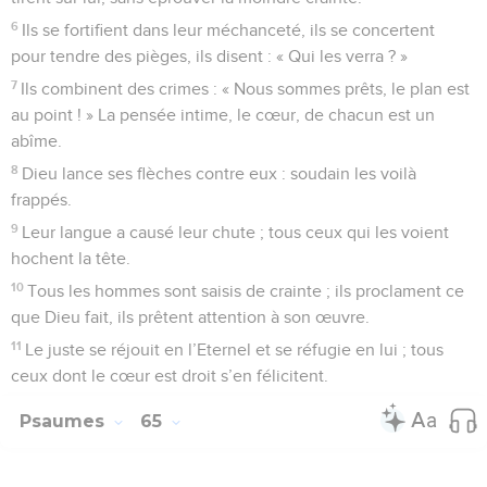
6
Ils se fortifient dans leur méchanceté, ils se concertent
pour tendre des pièges, ils disent : « Qui les verra ? »
7
Ils combinent des crimes : « Nous sommes prêts, le plan est
au point ! » La pensée intime, le cœur, de chacun est un
abîme.
8
Dieu lance ses flèches contre eux : soudain les voilà
frappés.
9
Leur langue a causé leur chute ; tous ceux qui les voient
hochent la tête.
10
Tous les hommes sont saisis de crainte ; ils proclament ce
que Dieu fait, ils prêtent attention à son œuvre.
11
Le juste se réjouit en l’Eternel et se réfugie en lui ; tous
ceux dont le cœur est droit s’en félicitent.
Psaumes
65