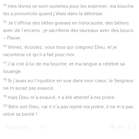
14
mes lèvres se sont ouvertes pour les exprimer, ma bouche
les a prononcés quand j’étais dans la détresse.
15
Je t’offrirai des bêtes grasses en holocauste, des béliers
avec de l’encens ; je sacrifierai des taureaux avec des boucs.
– Pause.
16
Venez, écoutez, vous tous qui craignez Dieu, et je
raconterai ce qu’il a fait pour moi.
17
J’ai crié à lui de ma bouche, et ma langue a célébré sa
louange.
18
Si j’avais eu l’injustice en vue dans mon cœur, le Seigneur
ne m’aurait pas exaucé,
19
mais Dieu m’a exaucé, il a été attentif à ma prière.
20
Béni soit Dieu, car il n’a pas rejeté ma prière, il ne m’a pas
retiré sa bonté !
Psaumes
67