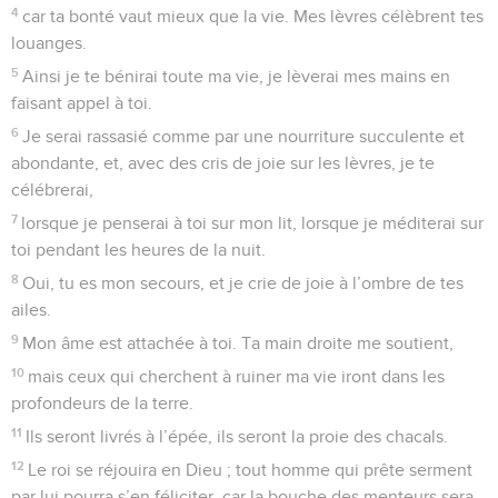
4
car ta bonté vaut mieux que la vie. Mes lèvres célèbrent tes
louanges.
5
Ainsi je te bénirai toute ma vie, je lèverai mes mains en
faisant appel à toi.
6
Je serai rassasié comme par une nourriture succulente et
abondante, et, avec des cris de joie sur les lèvres, je te
célébrerai,
7
lorsque je penserai à toi sur mon lit, lorsque je méditerai sur
toi pendant les heures de la nuit.
8
Oui, tu es mon secours, et je crie de joie à l’ombre de tes
ailes.
9
Mon âme est attachée à toi. Ta main droite me soutient,
10
mais ceux qui cherchent à ruiner ma vie iront dans les
profondeurs de la terre.
11
Ils seront livrés à l’épée, ils seront la proie des chacals.
12
Le roi se réjouira en Dieu ; tout homme qui prête serment
par lui pourra s’en féliciter, car la bouche des menteurs sera