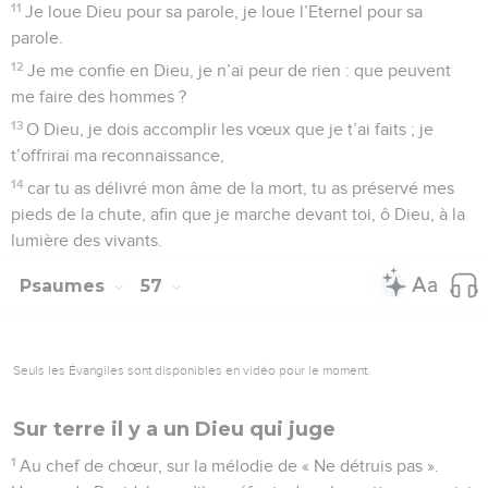
11
Je loue Dieu pour sa parole, je loue l’Eternel pour sa
parole.
12
Je me confie en Dieu, je n’ai peur de rien : que peuvent
me faire des hommes ?
13
O Dieu, je dois accomplir les vœux que je t’ai faits ; je
t’offrirai ma reconnaissance,
14
car tu as délivré mon âme de la mort, tu as préservé mes
pieds de la chute, afin que je marche devant toi, ô Dieu, à la
lumière des vivants.
Psaumes
57
Seuls les Évangiles sont disponibles en vidéo pour le moment.
Sur terre il y a un Dieu qui juge
1
Au chef de chœur, sur la mélodie de « Ne détruis pas ».