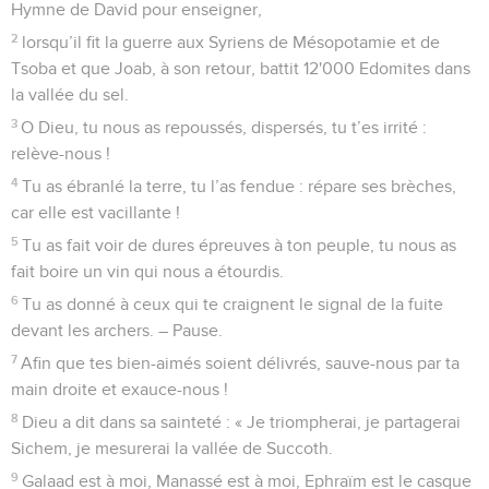
Hymne de David pour enseigner,
2
lorsqu’il fit la guerre aux Syriens de Mésopotamie et de
Tsoba et que Joab, à son retour, battit 12'000 Edomites dans
la vallée du sel.
3
O Dieu, tu nous as repoussés, dispersés, tu t’es irrité :
relève-nous !
4
Tu as ébranlé la terre, tu l’as fendue : répare ses brèches,
car elle est vacillante !
5
Tu as fait voir de dures épreuves à ton peuple, tu nous as
fait boire un vin qui nous a étourdis.
6
Tu as donné à ceux qui te craignent le signal de la fuite
devant les archers. – Pause.
7
Afin que tes bien-aimés soient délivrés, sauve-nous par ta
main droite et exauce-nous !
8
Dieu a dit dans sa sainteté : « Je triompherai, je partagerai
Sichem, je mesurerai la vallée de Succoth.
9
Galaad est à moi, Manassé est à moi, Ephraïm est le casque