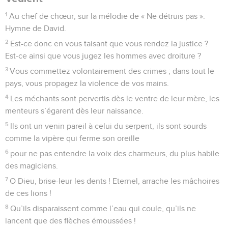
1
Au chef de chœur, sur la mélodie de « Ne détruis pas ».
Hymne de David.
2
Est-ce donc en vous taisant que vous rendez la justice ?
Est-ce ainsi que vous jugez les hommes avec droiture ?
3
Vous commettez volontairement des crimes ; dans tout le
pays, vous propagez la violence de vos mains.
4
Les méchants sont pervertis dès le ventre de leur mère, les
menteurs s’égarent dès leur naissance.
5
Ils ont un venin pareil à celui du serpent, ils sont sourds
comme la vipère qui ferme son oreille
6
pour ne pas entendre la voix des charmeurs, du plus habile
des magiciens.
7
O Dieu, brise-leur les dents ! Eternel, arrache les mâchoires
de ces lions !
8
Qu’ils disparaissent comme l’eau qui coule, qu’ils ne
lancent que des flèches émoussées !