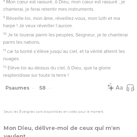
8
Mon cœur est rassuré, ô Dieu, mon cœur est rassuré ; je
chanterai, je ferai retentir mes instruments.
9
Réveille-toi, mon âme, réveillez-vous, mon luth et ma
harpe ! Je veux réveiller l’aurore.
10
Je te louerai parmi les peuples, Seigneur, je te chanterai
parmi les nations,
11
car ta bonté s’élève jusqu’au ciel, et ta vérité atteint les
nuages.
12
Elève-toi au-dessus du ciel, ô Dieu, que ta gloire
resplendisse sur toute la terre !
Psaumes
58
Seuls les Évangiles sont disponibles en vidéo pour le moment.
Mon Dieu, délivre-moi de ceux qui m'en
veulent