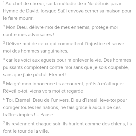
1
Au chef de chœur, sur la mélodie de « Ne détruis pas ».
Hymne de David, lorsque Saül envoya cerner sa maison pour
le faire mourir.
2
Mon Dieu, délivre-moi de mes ennemis, protège-moi
contre mes adversaires !
3
Délivre-moi de ceux qui commettent l’injustice et sauve-
moi des hommes sanguinaires,
4
car les voici aux aguets pour m’enlever la vie. Des hommes
puissants complotent contre moi sans que je sois coupable,
sans que j’aie péché, Eternel !
5
Malgré mon innocence ils accourent, prêts à m’attaquer.
Réveille-toi, viens vers moi et regarde !
6
Toi, Eternel, Dieu de l’univers, Dieu d’Israël, lève-toi pour
corriger toutes les nations, ne fais grâce à aucun de ces
traîtres impies ! – Pause.
7
Ils reviennent chaque soir, ils hurlent comme des chiens, ils
font le tour de la ville.