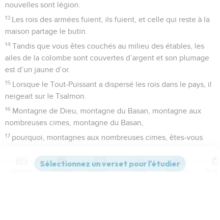
nouvelles sont légion.
13
Les rois des armées fuient, ils fuient, et celle qui reste à la
maison partage le butin.
14
Tandis que vous êtes couchés au milieu des étables, les
ailes de la colombe sont couvertes d’argent et son plumage
est d’un jaune d’or.
15
Lorsque le Tout-Puissant a dispersé les rois dans le pays, il
neigeait sur le Tsalmon.
16
Montagne de Dieu, montagne du Basan, montagne aux
nombreuses cimes, montagne du Basan,
17
pourquoi, montagnes aux nombreuses cimes, êtes-vous
jalouses de la montagne que Dieu a choisie pour résidence ?
Cependant, l’Eternel en fera sa demeure à perpétuité.
Contenus
Versions
Commentaires
Strong
Dictionnaire
18
Les chars de Dieu se comptent par dizaines de milliers, par
milliers de milliers ; le Seigneur est au milieu d’eux sur le
Sinaï, dans le sanctuaire.
Paramètres de lecture
19
*Tu es monté sur les hauteurs, tu as emmené des