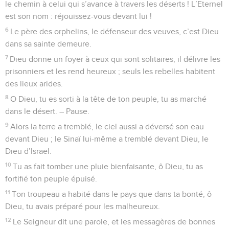
le chemin à celui qui s’avance à travers les déserts ! L’Eternel
est son nom : réjouissez-vous devant lui !
6
Le père des orphelins, le défenseur des veuves, c’est Dieu
dans sa sainte demeure.
7
Dieu donne un foyer à ceux qui sont solitaires, il délivre les
prisonniers et les rend heureux ; seuls les rebelles habitent
des lieux arides.
8
O Dieu, tu es sorti à la tête de ton peuple, tu as marché
dans le désert. – Pause.
9
Alors la terre a tremblé, le ciel aussi a déversé son eau
devant Dieu ; le Sinaï lui-même a tremblé devant Dieu, le
Dieu d’Israël.
10
Tu as fait tomber une pluie bienfaisante, ô Dieu, tu as
fortifié ton peuple épuisé.
11
Ton troupeau a habité dans le pays que dans ta bonté, ô
Dieu, tu avais préparé pour les malheureux.
12
Le Seigneur dit une parole, et les messagères de bonnes