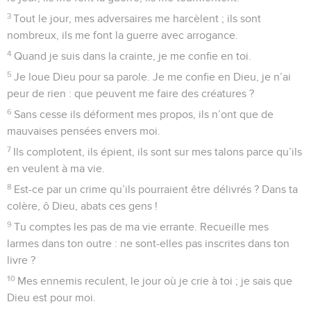
3
Tout le jour, mes adversaires me harcèlent ; ils sont
nombreux, ils me font la guerre avec arrogance.
4
Quand je suis dans la crainte, je me confie en toi.
5
Je loue Dieu pour sa parole. Je me confie en Dieu, je n’ai
peur de rien : que peuvent me faire des créatures ?
6
Sans cesse ils déforment mes propos, ils n’ont que de
mauvaises pensées envers moi.
7
Ils complotent, ils épient, ils sont sur mes talons parce qu’ils
en veulent à ma vie.
8
Est-ce par un crime qu’ils pourraient être délivrés ? Dans ta
colère, ô Dieu, abats ces gens !
9
Tu comptes les pas de ma vie errante. Recueille mes
larmes dans ton outre : ne sont-elles pas inscrites dans ton
livre ?
10
Mes ennemis reculent, le jour où je crie à toi ; je sais que
Dieu est pour moi.