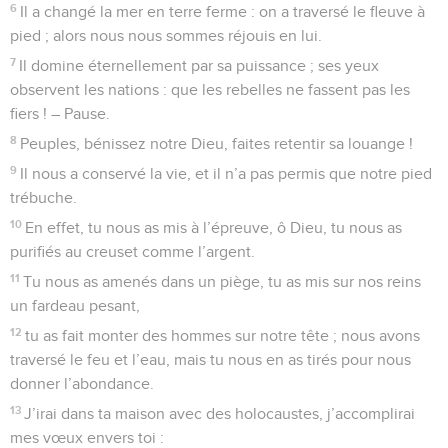
6
Il a changé la mer en terre ferme : on a traversé le fleuve à
pied ; alors nous nous sommes réjouis en lui.
7
Il domine éternellement par sa puissance ; ses yeux
observent les nations : que les rebelles ne fassent pas les
fiers ! – Pause.
8
Peuples, bénissez notre Dieu, faites retentir sa louange !
9
Il nous a conservé la vie, et il n’a pas permis que notre pied
trébuche.
10
En effet, tu nous as mis à l’épreuve, ô Dieu, tu nous as
purifiés au creuset comme l’argent.
11
Tu nous as amenés dans un piège, tu as mis sur nos reins
un fardeau pesant,
12
tu as fait monter des hommes sur notre tête ; nous avons
traversé le feu et l’eau, mais tu nous en as tirés pour nous
donner l’abondance.
13
J’irai dans ta maison avec des holocaustes, j’accomplirai
mes vœux envers toi :