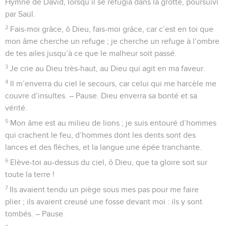
Hymne de David, lorsqu’il se réfugia dans la grotte, poursuivi
par Saül.
2
Fais-moi grâce, ô Dieu, fais-moi grâce, car c’est en toi que
mon âme cherche un refuge ; je cherche un refuge à l’ombre
de tes ailes jusqu’à ce que le malheur soit passé.
3
Je crie au Dieu très-haut, au Dieu qui agit en ma faveur.
4
Il m’enverra du ciel le secours, car celui qui me harcèle me
couvre d’insultes. – Pause. Dieu enverra sa bonté et sa
vérité.
5
Mon âme est au milieu de lions ; je suis entouré d’hommes
qui crachent le feu, d’hommes dont les dents sont des
lances et des flèches, et la langue une épée tranchante.
6
Elève-toi au-dessus du ciel, ô Dieu, que ta gloire soit sur
toute la terre !
7
Ils avaient tendu un piège sous mes pas pour me faire
plier ; ils avaient creusé une fosse devant moi : ils y sont
tombés. – Pause.