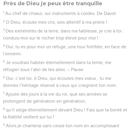
Près de Dieu je peux être tranquille
1
Au chef de chœur, sur instruments à cordes. De David.
2
O Dieu, écoute mes cris, sois attentif à ma prière !
3
Des extrémités de la terre, dans ma faiblesse, je crie à toi :
conduis-moi sur le rocher trop élevé pour moi !
4
Oui, tu es pour moi un refuge, une tour fortifiée, en face de
l’ennemi.
5
Je voudrais habiter éternellement dans ta tente, me
réfugier sous l’abri de tes ailes. – Pause.
6
Oui, c’est toi, ô Dieu, qui écoutes mes vœux ; tu me
donnes l’héritage réservé à ceux qui craignent ton nom.
7
Ajoute des jours à la vie du roi, que ses années se
prolongent de génération en génération,
8
qu’il siège éternellement devant Dieu ! Fais que ta bonté et
ta fidélité veillent sur lui !
9
Alors je chanterai sans cesse ton nom en accomplissant