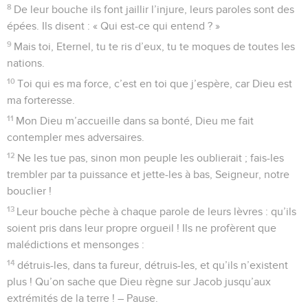
8
De leur bouche ils font jaillir l’injure, leurs paroles sont des
épées. Ils disent : « Qui est-ce qui entend ? »
9
Mais toi, Eternel, tu te ris d’eux, tu te moques de toutes les
nations.
10
Toi qui es ma force, c’est en toi que j’espère, car Dieu est
ma forteresse.
11
Mon Dieu m’accueille dans sa bonté, Dieu me fait
contempler mes adversaires.
12
Ne les tue pas, sinon mon peuple les oublierait ; fais-les
trembler par ta puissance et jette-les à bas, Seigneur, notre
bouclier !
13
Leur bouche pèche à chaque parole de leurs lèvres : qu’ils
soient pris dans leur propre orgueil ! Ils ne profèrent que
malédictions et mensonges :
14
détruis-les, dans ta fureur, détruis-les, et qu’ils n’existent
plus ! Qu’on sache que Dieu règne sur Jacob jusqu’aux
extrémités de la terre ! – Pause.