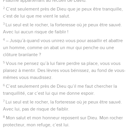
8
Dans son saint temple, Dieu a parlé : « A moi la victoire ! Je
partagerai la ville de Sichem, je répartirai en lots la vallée de
Soukoth.
9
Galaad est à moi, à moi aussi Manassé. Mon casque, c’est
Éfraïm, et mon bâton de commandement, Juda.
10
Moab n’est que la cuvette où je me lave. J’ai des droits sur
Édom, j’y jette ma sandale. Contre la Philistie je pousse un
cri de guerre. »
11
Qui me mènera jusqu’en Édom ? Qui me livrera sa ville
fortifiée,
12
si ce n’est toi, Dieu ? Or tu nous as rejetés, tu
n’accompagnes plus nos armées.
13
Viens à notre aide contre l’adversaire, car les hommes
n’offrent qu’un secours dérisoire.
14
Avec Dieu, nous serons victorieux, car lui, il terrasse nos
adversaires.