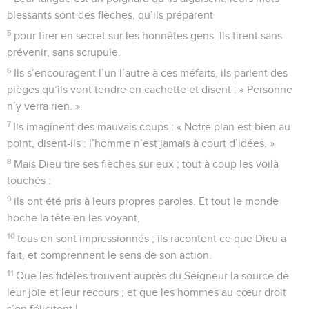
© Société biblique française – Bibli’O, 1997, avec autorisation. Pour vous procurer
une Bible imprimée, rendez-vous sur www.editionsbiblio.fr
Psaumes
63
Seuls les Évangiles sont disponibles en vidéo pour le moment.
La victoire de Dieu sur les mauvaises
langues
1
Psaume appartenant au recueil de David. Il fait allusion au
séjour de David dans le désert de Juda.
2
O Dieu, tu es mon Dieu, je te cherche, j’ai soif de toi. Tout
mon être soupire après toi, comme une terre aride,
desséchée, sans eau.
3
Dans le temple, je t’ai cherché du regard pour voir ta
puissance et ta présence glorieuse,