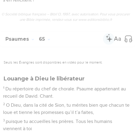
4
car ta bonté vaut mieux que la vie. Je proclamerai ta
louange,
5
toute ma vie je te remercierai ; en levant les mains vers toi
je dirai qui tu es.
6
Je serai comblé, comme rassasié des meilleurs morceaux.
Je laisserai exploser ma joie, je t’acclamerai.
7
Quand je suis couché, je me souviens de toi ; je pense à toi
pendant les heures de la nuit :
8
tu es venu à mon secours. A l’abri de tes ailes je crie ma
joie.
9
Je suis attaché à toi de tout mon être, ta main droite est
mon soutien.
10
Il y a des gens qui veulent ma mort. Qu’ils aillent à un
désastre soudain, qu’ils descendent au fond du monde des
morts !
11
Qu’ils soient livrés à la mort violente, qu’ils deviennent la
proie des chacals !