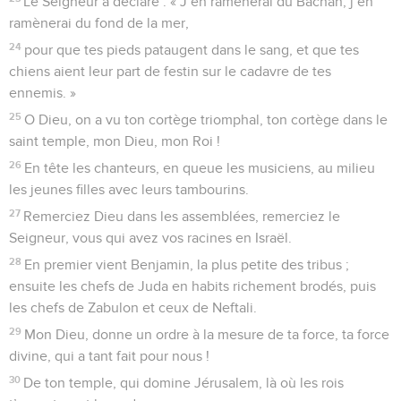
Seuls les Évangiles sont disponibles en vidéo pour le moment.
L'amour que j'ai pour ton temple
1
Du répertoire du chef de chorale. Psaume appartenant au
recueil de David. Chant.
2
Que Dieu intervienne, que ses ennemis se dispersent, et
que ses adversaires s’enfuient devant lui !
3
Comme une fumée se dissipe, comme la cire fond au feu,
qu’ainsi les méchants disparaissent devant Dieu !
4
Mais que ses fidèles débordent de joie, qu’ils explosent
d’allégresse devant lui !
5
Chantez en l’honneur de Dieu, célébrez son nom, pour
l’accueillir, lui qui chevauche les nuages : le Seigneur, voilà
son nom. Soyez en fête devant lui.
6
Dans la demeure qui lui est consacrée, Dieu est un père
pour l’orphelin, un justicier qui défend la veuve.
7