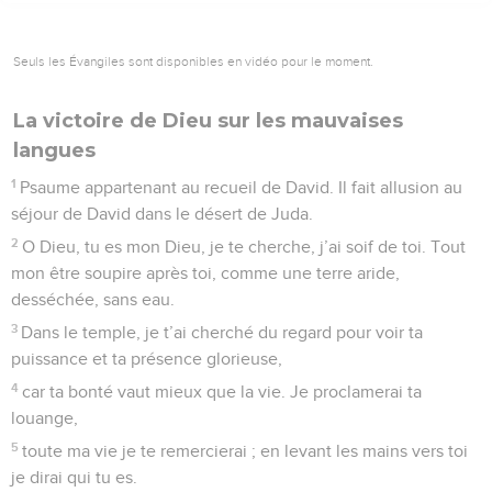
sous tes ailes.
6
C’est toi, Dieu, qui entends mes souhaits, et qui as donné à
tes adorateurs leur part de terre sainte.
7
Donne au roi longue vie, fais-le subsister longtemps,
longtemps.
8
O Dieu, qu’il règne sans fin en ta présence ; que ta fidèle
bonté soit sa sauvegarde !
9
Alors je te célébrerai sans cesse par mes chants, et
j’accomplirai jour après jour les promesses que je t’ai faites.
© Société biblique française – Bibli’O, 1997, avec autorisation. Pour vous procurer
une Bible imprimée, rendez-vous sur www.editionsbiblio.fr
Psaumes
62