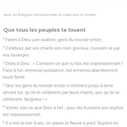
10
tous en sont impressionnés ; ils racontent ce que Dieu a
fait, et comprennent le sens de son action.
11
Que les fidèles trouvent auprès du Seigneur la source de
leur joie et leur recours ; et que les hommes au cœur droit
s’en félicitent !
© Société biblique française – Bibli’O, 1997, avec autorisation. Pour vous procurer
une Bible imprimée, rendez-vous sur www.editionsbiblio.fr
Psaumes
65
Seuls les Évangiles sont disponibles en vidéo pour le moment.
Louange à Dieu le libérateur
1
Du répertoire du chef de chorale. Psaume appartenant au
recueil de David. Chant.