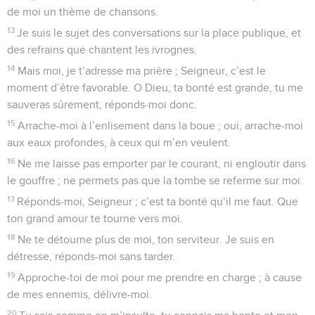
les chefs de Zabulon et ceux de Neftali.
29
Mon Dieu, donne un ordre à la mesure de ta force, ta force
divine, qui a tant fait pour nous !
30
De ton temple, qui domine Jérusalem, là où les rois
t’apporteront leurs dons,
31
lance tes menaces à la bête des roseaux, au troupeau de
taureaux et au peuple de veaux qui se soumettent en
t’offrant des pièces d’argent ; disperse les peuples qui se
plaisent à la guerre.
32
Des ambassadeurs arrivent d’Égypte, les Éthiopiens
accourent vers Dieu en tendant les mains.
33
Royaumes de la terre, chantez en l’honneur de Dieu,
célébrez le Seigneur, Pause
34
qui chevauche au plus haut du ciel éternel. Le voici qui
fait gronder sa forte voix.
35
Proclamez que la force est à Dieu, que sa majesté domine
Israël, et que sa force a la hauteur des nuages.