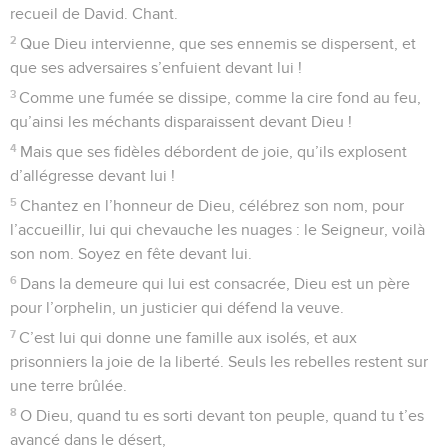
13
J’entre dans ton temple pour t’apporter des sacrifices, pour
tenir les promesses que je t’ai faites,
14
celles-là mêmes que j’ai prononcées quand j’étais dans la
détresse.
15
Je t’offre des bêtes grasses et des béliers, je prépare un
taureau et des boucs. Sur l’autel ils vont être consumés et
leur fumée montera jusqu’à toi. Pause
16
Vous tous, les fidèles de Dieu, venez écouter, je vous
raconterai ce qu’il a fait pour moi :
17
Je l’ai appelé à mon secours, déjà prêt à proclamer sa
grandeur.
18
Si j’avais eu des intentions coupables, le Seigneur ne
m’aurait pas écouté.
19
Mais voilà, Dieu a écouté, il a été attentif à ma prière.
20
Merci à Dieu ! Il n’a pas écarté ma prière, il ne m’a pas
privé de sa bonté.