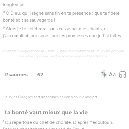
1
Du répertoire du chef de chorale. Accompagnement sur la
guitare. Poème commémoratif appartenant au recueil de
David. Pour enseigner.
2
Il fait allusion à l’expédition menée par David contre les
Syriens de Mésopotamie et ceux de Soba. Au retour, Joab
battit l’armée d’Édom, soit douze mille hommes, dans la
vallée du Sel.
3
O Dieu, tu nous as rejetés, tu as rompu nos rangs. Malgré ta
colère, rétablis-nous !
4
Tu as secoué la terre, tu l’as fissurée ; répare ses cassures,
car elle ne tient plus.
5
Tu as fait voir de dures épreuves à ton peuple, tu nous as
forcés à boire un vin qui enivre.
6
Tu as donné à tes fidèles le signal de la fuite sous le tir des
archers.
7
Agis, viens à notre secours et réponds-nous ; ainsi nous
serons sauvés, nous tes amis.