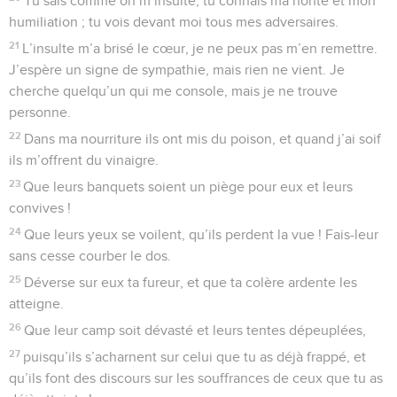
36
O Dieu, tu te révèles redoutable depuis ton sanctuaire.
C’est le Dieu d’Israël, qui donne à son peuple force et
pouvoir. Merci à Dieu !
© Société biblique française – Bibli’O, 1997, avec autorisation. Pour vous procurer
une Bible imprimée, rendez-vous sur www.editionsbiblio.fr
Psaumes
69
Seuls les Évangiles sont disponibles en vidéo pour le moment.
Viens vite, Seigneur
1
Du répertoire du chef de chorale et du recueil de David ;
accompagnement sur guitares.
2
Dieu, au secours, j’ai de l’eau jusqu’au cou !
3
J’enfonce tout au fond de la boue, sans trouver un sol