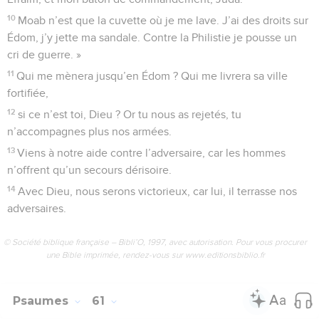
Mais toi, Seigneur, tu te mets à rire d’eux, tu te moques de
tous ces païens.
10
Je regarde vers toi, mon protecteur. C’est toi, Dieu, qui es
ma forteresse.
11
Mon Dieu, qui est si bon, viendra jusqu’à moi, il me fera
voir mes adversaires battus.
12
Ne les massacre pas tout de suite, de peur que mon
peuple oublie ta victoire. Secoue-les avec force, fais-les
tomber, Seigneur, notre bouclier.
13
Leur moindre parole est une offense pour toi. Qu’ils soient
pris au piège de leur orgueil, parce qu’ils n’ont fait que
maudire et mentir !
14
Finis-en avec eux, dans ta fureur, finis-en, et qu’on ne les
voie plus ! Alors on saura jusqu’au bout du monde qu’il y a
un Dieu souverain en Israël. Pause
15
Vers le soir, ils reviennent, comme une meute de chiens
hurlants, et font le tour de la ville.
16