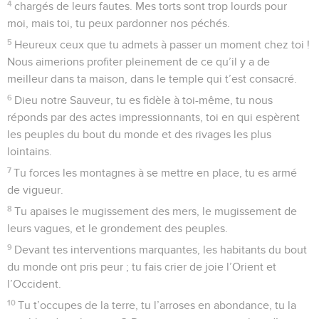
12
Que le roi trouve en Dieu la source de sa joie ! Quant à
tous ceux qui font un serment en prenant Dieu à témoin,
qu’ils puissent se féliciter, car les menteurs seront réduits au
silence !
© Société biblique française – Bibli’O, 1997, avec autorisation. Pour vous procurer
une Bible imprimée, rendez-vous sur www.editionsbiblio.fr
Psaumes
64
Seuls les Évangiles sont disponibles en vidéo pour le moment.
Dieu, tu mérites bien qu'on te loue
1
Du répertoire du chef de chorale. Psaume appartenant au
recueil de David.
2