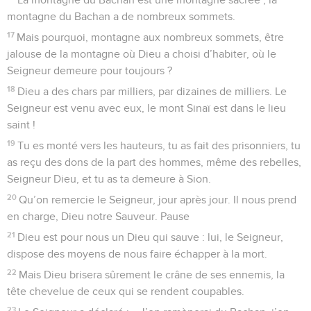
louent !
5
Que les nations expriment leur joie par des cris, car tu
juges les peuples équitablement, et sur la terre tu conduis
les nations. Pause
6
Que les peuples te louent, Dieu, que tous les peuples te
louent !
7
La terre a donné ses produits ; que Dieu, notre Dieu, nous
bénisse !
8
Oui, que Dieu nous bénisse, et que les peuples les plus
lointains reconnaissent son autorité !
© Société biblique française – Bibli’O, 1997, avec autorisation. Pour vous procurer
une Bible imprimée, rendez-vous sur www.editionsbiblio.fr
Psaumes
68