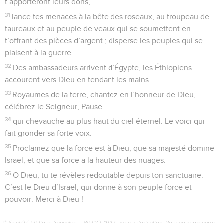
C’est lui qui donne une famille aux isolés, et aux
prisonniers la joie de la liberté. Seuls les rebelles restent sur
une terre brûlée.
8
O Dieu, quand tu es sorti devant ton peuple, quand tu t’es
avancé dans le désert,
9
la terre s’est mise à trembler et le ciel à ruisseler devant toi,
Dieu du Sinaï, Dieu d’Israël.
10
Tu as fait tomber une pluie abondante, tu as revigoré ton
pays épuisé.
11
C’est là que ton peuple s’est fixé, en ce lieu que toi, Dieu
si bon, tu avais préparé pour le malheureux.
12
Le Seigneur prononce une parole ; les messagères de
bonne nouvelle forment une troupe nombreuse.
13
« Les rois des armées ennemies s’enfuient à toutes
jambes, les femmes restées à la maison font le partage du
butin.
14
Les ailes de la colombe sont plaquées d’argent et ses