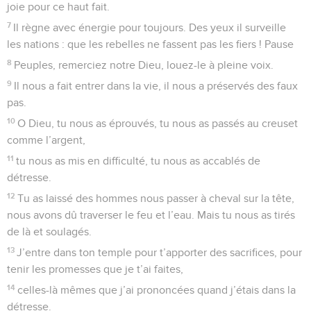
2
O Dieu, dans la cité de Sion, tu mérites bien que chacun te
loue et tienne les promesses qu’il t’a faites,
3
puisque tu accueilles les prières. Tous les humains
viennent à toi
4
chargés de leurs fautes. Mes torts sont trop lourds pour
moi, mais toi, tu peux pardonner nos péchés.
5
Heureux ceux que tu admets à passer un moment chez toi !
Nous aimerions profiter pleinement de ce qu’il y a de
meilleur dans ta maison, dans le temple qui t’est consacré.
6
Dieu notre Sauveur, tu es fidèle à toi-même, tu nous
réponds par des actes impressionnants, toi en qui espèrent
les peuples du bout du monde et des rivages les plus
lointains.
7
Tu forces les montagnes à se mettre en place, tu es armé
de vigueur.
8
Tu apaises le mugissement des mers, le mugissement de
leurs vagues, et le grondement des peuples.