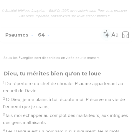
7
Lui seul est le rocher, la forteresse où je peux être sauvé.
Avec lui, pas de risque de faiblir.
8
Mon salut et mon honneur reposent sur Dieu. Mon rocher
protecteur, mon refuge, c’est lui.
9
– Vous qui êtes là, fiez-vous toujours à lui, confiez-lui ce
qui vous préoccupe ; Dieu est pour nous un refuge. Pause
10
Les humains : du vent, rien de plus ; les hommes : rien de
plus décevant. Sur la balance, à eux tous, ils ne pèseraient
pas lourd.
11
– Ne vous fiez pas aux méthodes violentes, n’espérez rien
de ce qui est pris de force. Si vos ressources augmentent,
n’y accordez pas d’importance.
12
Plus d’une fois j’ai entendu cette parole de Dieu : « C’est à
moi qu’appartient la puissance. »
13
– A toi aussi appartient la bonté, Seigneur, car tu traites
chaque homme selon ce qu’il a fait.