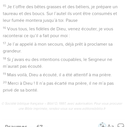
9
Devant tes interventions marquantes, les habitants du bout
du monde ont pris peur ; tu fais crier de joie l’Orient et
l’Occident.
10
Tu t’occupes de la terre, tu l’arroses en abondance, tu la
combles de richesses. O Dieu, ton ruisseau est plein d’eau,
tu prépares le blé pour les hommes, tu mets la terre en état :
11
tu irrigues ses sillons, tu aplanis ses mottes, tu la
détrempes par la pluie, tu donnes aux graines la force de
germer.
12
Tu achèves en beauté une année de bontés, sur ton
passage l’abondance ruisselle.
13
Les pâturages de la campagne ruissellent de la même
richesse, les collines s’entourent de cris de joie.
14
Les prés portent un manteau de troupeaux, le fond des
vallées se couvre de blés ; toute la campagne te fait ovation
et te chante.