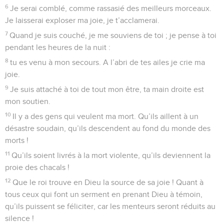
Seuls les Évangiles sont disponibles en vidéo pour le moment.
Ta bonté vaut mieux que la vie
1
Du répertoire du chef de chorale. D’après Yedoutoun.
Psaume appartenant au recueil de David.
2
C’est seulement près de Dieu que je peux être tranquille,
c’est de lui que me vient le salut.
3
Lui seul est le rocher, la forteresse où je peux être sauvé.
Avec lui aucun risque de faiblir !
4
– Jusqu’à quand vous unirez-vous pour assaillir et abattre
un homme, comme on abat un mur qui penche ou une
clôture branlante ?
5
Vous ne pensez qu’à lui faire perdre sa place, vous vous
plaisez à mentir. Des lèvres vous bénissez, au fond de vous-
mêmes vous maudissez.
6
C’est seulement près de Dieu qu’il me faut chercher la
tranquillité, car c’est lui qui me donne espoir.