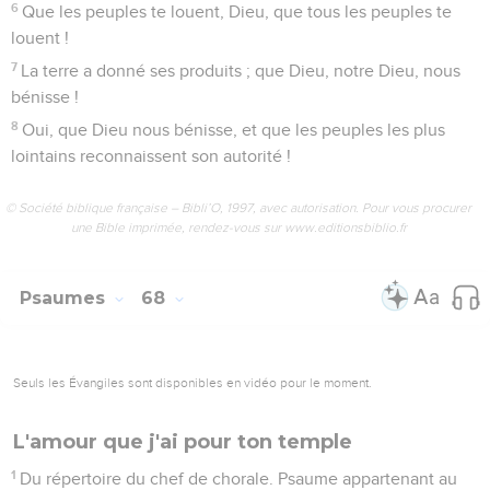
célèbrent, Seigneur ! »
5
Venez voir ce que Dieu a fait ; pour les humains son exploit
est impressionnant.
6
Il a mis la mer à sec, on passe le fleuve à pied. Soyons en
joie pour ce haut fait.
7
Il règne avec énergie pour toujours. Des yeux il surveille
les nations : que les rebelles ne fassent pas les fiers ! Pause
8
Peuples, remerciez notre Dieu, louez-le à pleine voix.
9
Il nous a fait entrer dans la vie, il nous a préservés des faux
pas.
10
O Dieu, tu nous as éprouvés, tu nous as passés au creuset
comme l’argent,
11
tu nous as mis en difficulté, tu nous as accablés de
détresse.
12
Tu as laissé des hommes nous passer à cheval sur la tête,
nous avons dû traverser le feu et l’eau. Mais tu nous as tirés
de là et soulagés.