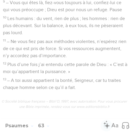
© Société biblique française – Bibli’O, 1997, avec autorisation. Pour vous procurer
une Bible imprimée, rendez-vous sur www.editionsbiblio.fr
Psaumes
61
Seuls les Évangiles sont disponibles en vidéo pour le moment.
Près de Dieu je peux être tranquille
1
Du répertoire du chef de chorale. Accompagnement sur
instruments à cordes. Du recueil de David.
2
O Dieu, écoute ma plainte, sois attentif à ma prière.
3
Du bout du monde, quand je n’en peux plus, je t’appelle au
secours. Conduis-moi au rocher que je ne puis atteindre.
4
Tu as été pour moi un sûr protecteur, une tour fortifiée face
à l’ennemi.
5
J’aimerais vivre toujours dans ta maison et y trouver abri