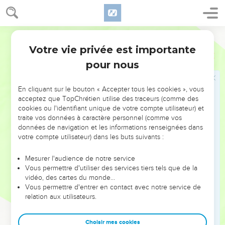
Votre vie privée est importante
pour nous
NE MANQUEZ PAS L’ÉVÉNEMENT
En cliquant sur le bouton « Accepter tous les cookies », vous
DE L’ANNÉE !
acceptez que TopChrétien utilise des traceurs (comme des
cookies ou l'identifiant unique de votre compte utilisateur) et
ET SI LEURS ERREURS POUVAIENT VOUS ÉVITER LES
traite vos données à caractère personnel (comme vos
VOTRES ?
données de navigation et les informations renseignées dans
votre compte utilisateur) dans les buts suivants :
On admire souvent les leaders pour leurs réussites, leur impact,
leur foi ou leur vision. Mais on voit moins les doutes, les erreurs
Mesurer l'audience de notre service
Vous permettre d'utiliser des services tiers tels que de la
et les saisons difficiles qu'ils ont traversés, alors même que ce
vidéo, des cartes du monde…
sont elles qui les ont façonnés.
Vous permettre d'entrer en contact avec notre service de
relation aux utilisateurs.
Dans cette conférence, leaders, entrepreneurs, et responsables
reviennent sur les erreurs marquantes de leur parcours et les
clés pour avancer avec plus de sagesse afin que leurs erreurs
Choisir mes cookies