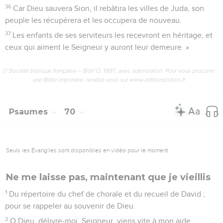
10
L’amour que j’ai pour ta maison me consume comme un
feu. Les insultes qui te sont destinées retombent sur moi.
11
J’ai pleuré, j’ai jeûné, et cela me vaut encore des insultes.
12
Je porte un vêtement de deuil, et du même coup on fait
de moi un thème de chansons.
13
Je suis le sujet des conversations sur la place publique, et
des refrains que chantent les ivrognes.
14
Mais moi, je t’adresse ma prière ; Seigneur, c’est le
moment d’être favorable. O Dieu, ta bonté est grande, tu me
sauveras sûrement, réponds-moi donc.
15
Arrache-moi à l’enlisement dans la boue ; oui, arrache-moi
aux eaux profondes, à ceux qui m’en veulent.
16
Ne me laisse pas emporter par le courant, ni engloutir dans
le gouffre ; ne permets pas que la tombe se referme sur moi.
17
Réponds-moi, Seigneur ; c’est ta bonté qu’il me faut. Que
ton grand amour te tourne vers moi.