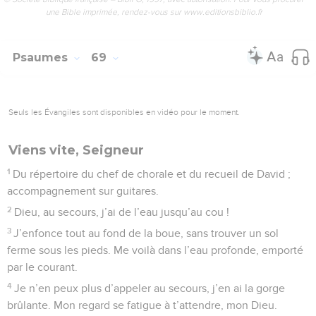
plumes ont des reflets d’or pâle. – Allez-vous rester couchés
au campement ? –
15
Quand le Dieu très-grand dispersa les rois, la neige
tombait sur le mont Salmon. »
16
La montagne du Bachan est une montagne sacrée ; la
montagne du Bachan a de nombreux sommets.
17
Mais pourquoi, montagne aux nombreux sommets, être
jalouse de la montagne où Dieu a choisi d’habiter, où le
Seigneur demeure pour toujours ?
18
Dieu a des chars par milliers, par dizaines de milliers. Le
Seigneur est venu avec eux, le mont Sinaï est dans le lieu
saint !
19
Tu es monté vers les hauteurs, tu as fait des prisonniers, tu
as reçu des dons de la part des hommes, même des rebelles,
Seigneur Dieu, et tu as ta demeure à Sion.
20
Qu’on remercie le Seigneur, jour après jour. Il nous prend
en charge, Dieu notre Sauveur. Pause