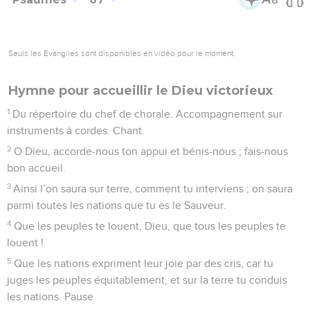
© Société biblique française – Bibli’O, 1997, avec autorisation. Pour vous procurer
une Bible imprimée, rendez-vous sur www.editionsbiblio.fr
Psaumes
66
Seuls les Évangiles sont disponibles en vidéo pour le moment.
Que tous les peuples te louent
1
Faites à Dieu une ovation, gens du monde entier.
2
Célébrez par vos chants son nom glorieux, honorez-le par
vos louanges.
3
Dites à Dieu : « Combien ce que tu fais est impressionnant !
Face à ton immense puissance, tes ennemis abandonnent
toute fierté.
4
Que les gens du monde entier s’inclinent jusqu’à terre
devant toi, qu’ils te célèbrent par leurs chants, oui, qu’ils te