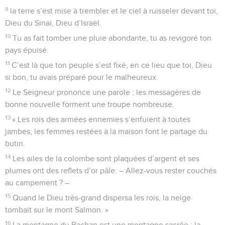
© Société biblique française – Bibli’O, 1997, avec autorisation. Pour vous procurer
une Bible imprimée, rendez-vous sur www.editionsbiblio.fr
Psaumes
67
Seuls les Évangiles sont disponibles en vidéo pour le moment.
Hymne pour accueillir le Dieu victorieux
1
Du répertoire du chef de chorale. Accompagnement sur
instruments à cordes. Chant.
2
O Dieu, accorde-nous ton appui et bénis-nous ; fais-nous
bon accueil.
3
Ainsi l’on saura sur terre, comment tu interviens ; on saura
parmi toutes les nations que tu es le Sauveur.
4
Que les peuples te louent, Dieu, que tous les peuples te