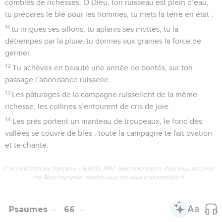
O Dieu, je me plains à toi, écoute-moi. Préserve ma vie de
l’ennemi que je crains,
3
fais-moi échapper au complot des malfaiteurs, aux intrigues
des gens malfaisants.
4
Leur langue est un poignard qu’ils aiguisent, leurs mots
blessants sont des flèches, qu’ils préparent
5
pour tirer en secret sur les honnêtes gens. Ils tirent sans
prévenir, sans scrupule.
6
Ils s’encouragent l’un l’autre à ces méfaits, ils parlent des
pièges qu’ils vont tendre en cachette et disent : « Personne
n’y verra rien. »
7
Ils imaginent des mauvais coups : « Notre plan est bien au
point, disent-ils : l’homme n’est jamais à court d’idées. »
8
Mais Dieu tire ses flèches sur eux ; tout à coup les voilà
touchés :
9
ils ont été pris à leurs propres paroles. Et tout le monde
hoche la tête en les voyant,