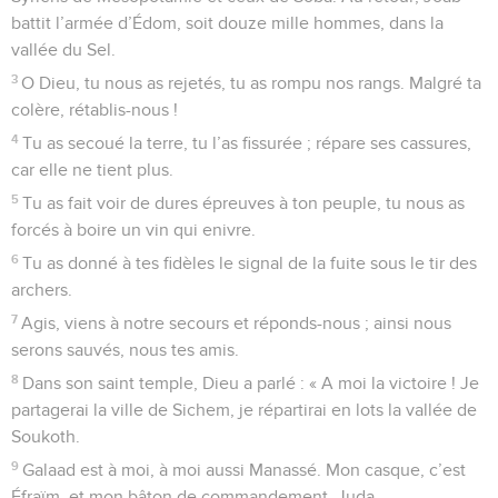
2
Mon Dieu, délivre-moi de ceux qui m’en veulent, protège-
moi contre mes agresseurs.
3
Délivre-moi de ceux qui causent mon malheur, sauve-moi
de ces assassins.
4
Les voici, en effet, qui me guettent ; ces gens cruels
veulent m’attaquer. Je n’ai pourtant pas commis de faute, je
n’ai pas manqué à mes devoirs, Seigneur ;
5
je n’ai rien fait de mal, mais ils accourent, ils se préparent.
Réveille-toi, viens jusqu’à moi et regarde.
6
Toi, Seigneur, Dieu de l’univers, Dieu d’Israël, réveille-toi,
interviens contre ces païens, refuse ta faveur à tous ces
traîtres.
7
Vers le soir, ils reviennent comme une meute de chiens
hurlants et font le tour de la ville.
8
Ils ont la bouche pleine de méchancetés, leurs paroles sont
des poignards. Qui d’autre les entendra ?
9