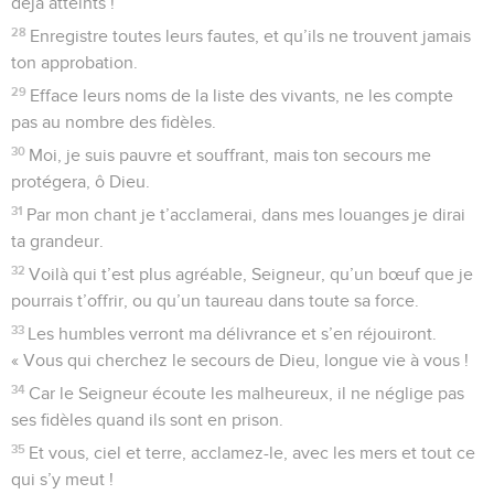
ferme sous les pieds. Me voilà dans l’eau profonde, emporté
par le courant.
4
Je n’en peux plus d’appeler au secours, j’en ai la gorge
brûlante. Mon regard se fatigue à t’attendre, mon Dieu.
5
Ceux qui m’en veulent sans raison sont plus nombreux que
les cheveux sur ma tête. A tort ils me traitent en ennemi, et
ils ont le pouvoir de me détruire. Ce que je n’ai pas pris, voilà
que je devrais le rendre !
6
Mais toi, Dieu, tu sais comme j’ai été sot, et mes fautes ne
t’échappent pas.
7
Seigneur, Dieu de l’univers, je ne voudrais pas faire honte à
ceux qui comptent sur toi. Dieu d’Israël, ne laisse pas tes
fidèles dans l’humiliation à cause de moi.
8
Car c’est pour toi que je subis des insultes, que je rougis
d’humiliation,
9
et que je suis devenu un étranger pour mes frères, un
inconnu pour ma famille.