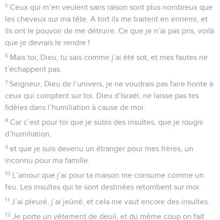
21
Dieu est pour nous un Dieu qui sauve : lui, le Seigneur,
dispose des moyens de nous faire échapper à la mort.
22
Mais Dieu brisera sûrement le crâne de ses ennemis, la
tête chevelue de ceux qui se rendent coupables.
23
Le Seigneur a déclaré : « J’en ramènerai du Bachan, j’en
ramènerai du fond de la mer,
24
pour que tes pieds pataugent dans le sang, et que tes
chiens aient leur part de festin sur le cadavre de tes
ennemis. »
25
O Dieu, on a vu ton cortège triomphal, ton cortège dans le
saint temple, mon Dieu, mon Roi !
26
En tête les chanteurs, en queue les musiciens, au milieu
les jeunes filles avec leurs tambourins.
27
Remerciez Dieu dans les assemblées, remerciez le
Seigneur, vous qui avez vos racines en Israël.
28
En premier vient Benjamin, la plus petite des tribus ;
ensuite les chefs de Juda en habits richement brodés, puis