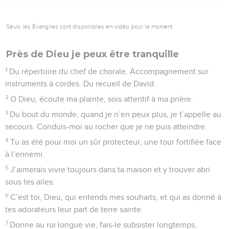
Ils cherchent çà et là quelque chose à manger, et s’ils
n’ont pas assez, ils se mettent à grogner.
17
Moi, je célébrerai ta puissance, dès le matin je crierai ta
bonté, car tu es une forteresse pour moi, un refuge quand je
suis dans la détresse.
18
Mon protecteur, je veux te célébrer par mes chants, car tu
es ma forteresse, ô Dieu, mon Dieu, toi qui es si bon.
© Société biblique française – Bibli’O, 1997, avec autorisation. Pour vous procurer
une Bible imprimée, rendez-vous sur www.editionsbiblio.fr
Psaumes
60
Seuls les Évangiles sont disponibles en vidéo pour le moment.
J'aimerais vivre toujours dans ta maison