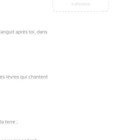
de chacun, et le coeur,
'enfuiront.
on oeuvre.
eur se glorifieront.