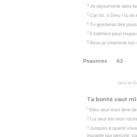
Psaumes
63
Seuls les É
La victoire de D
1
Dieu ! tu es mon Dieu ;
une terre aride et altér
2
voir ta force et ta glo
3
Car ta bonté est meill
4
Ainsi je te bénirai du
5
Mon âme est rassasiée
de joie.
6
Quand je me souviens de
7
Car tu as été mon secou
8
Mon âme s'attache à to
9