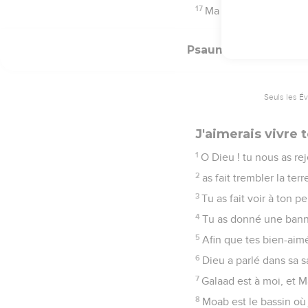
trop haut pour moi.
3
Car tu m'as été un ref
4
Je séjournerai dans ta 
5
Car toi, ô Dieu ! tu 
6
Tu ajouteras des jour
7
Il habitera pour toujou
8
Ainsi je chanterai ton
Psaumes
62
Seuls les É
Ta bonté vaut mi
1
Dieu seul mon âme se r
2
Lui seul est mon roche