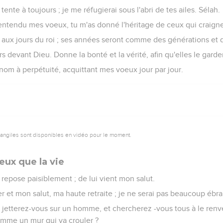
vangiles sont disponibles en vidéo pour le moment.
ieu sur les mauvaises langues
 je te cherche au point du jour ; mon âme a soif de toi, ma chair 
ée, sans eau,
ire, comme je t'ai contemplé dans le lieu saint.
eure que la vie ; mes lèvres te loueront.
rant ma vie, j'élèverai mes mains en ton nom.
 comme de moelle et de graisse, et ma bouche te louera avec d
 toi sur mon lit, je médite de toi durant les veilles de la nuit ;
rs, et à l'ombre de tes ailes je chanterai de joie.
i pour te suivre, ta droite me soutient.