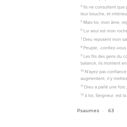
Mais ceux qui cherchen
10
On les livrera à la pu
11
Mais le roi se réjouir
faussement sera fermé
Psaumes
64
Seuls les É
Dieu, tu mérites 
1
Écoute, ô Dieu ! ma vo
2
Cache-moi loin du cons
3
Qui ont aiguisé leur 
4
Pour tirer de leurs cac
5
Ils s'affermissent dan
Qui le verra ?