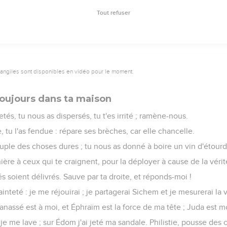
uge, une forte tour, de devant l'ennemi.
tente à toujours ; je me réfugierai sous l'abri de tes ailes. Sélah.
as entendu mes voeux, tu m'as donné l'héritage de ceux qui craign
s aux jours du roi ; ses années seront comme des générations et 
rs devant Dieu. Donne la bonté et la vérité, afin qu'elles le garde
 nom à perpétuité, acquittant mes voeux jour par jour.
vangiles sont disponibles en vidéo pour le moment.
eux que la vie
epose paisiblement ; de lui vient mon salut.
r et mon salut, ma haute retraite ; je ne serai pas beaucoup ébra