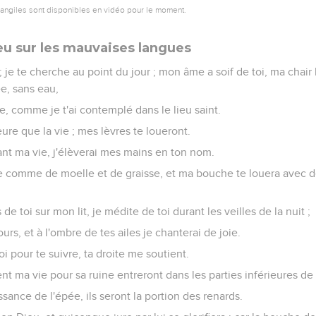
ncetés : Nous avons fini ; la machination est ourdie. L'intérieur 
che contre eux : soudain ils sont blessés ;
a tomber les uns par-dessus les autres ; tous ceux qui les voient s
indront, et ils raconteront les actes de Dieu, et considéreront s
n l'Éternel et se confiera en lui, et tous ceux qui sont droits de co
vangiles sont disponibles en vidéo pour le moment.
 libérateur
ttend dans le silence en Sion, et le voeu te sera payé.
ière ! toute chair viendra à toi.
lu sur moi ; nos transgressions, toi tu les pardonneras.