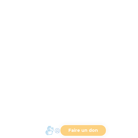
m'as été une haute
 envers moi.
dissement.
, (Sélah),
 vallée du Succoth.