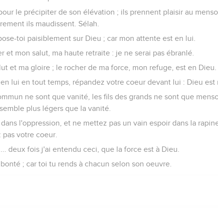
t ma vie pour sa ruine entreront dans les parties inférieures de l
issance de l'épée, ils seront la portion des renards.
a en Dieu, et quiconque jure par lui se glorifiera ; car la bouche d
e.
vangiles sont disponibles en vidéo pour le moment.
bien qu'on te loue
ix, quand je me plains ; garde ma vie de la crainte de l'ennemi.
eil secret des méchants, et de la foule tumultueuse des ouvriers
langue comme une épée, ajusté leur flèche, -une parole amère,
hettes contre celui qui est intègre : soudain ils tirent sur lui, et i
s de mauvaises choses, ils s'entretiennent ensemble pour cacher d