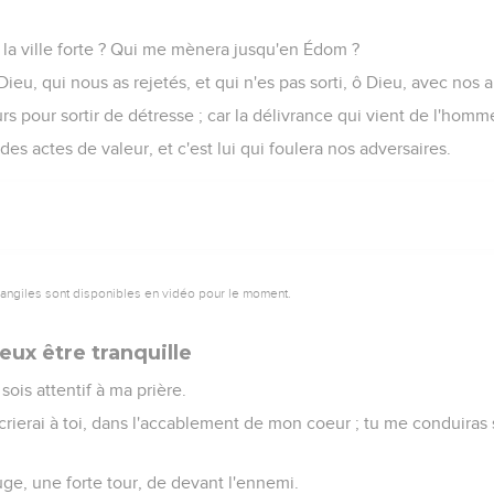
 jetterez-vous sur un homme, et chercherez -vous tous à le re
omme un mur qui va crouler ?
pour le précipiter de son élévation ; ils prennent plaisir au menso
urement ils maudissent. Sélah.
ose-toi paisiblement sur Dieu ; car mon attente est en lui.
r et mon salut, ma haute retraite : je ne serai pas ébranlé.
t et ma gloire ; le rocher de ma force, mon refuge, est en Dieu.
en lui en tout temps, répandez votre coeur devant lui : Dieu est 
commun ne sont que vanité, les fils des grands ne sont que menso
semble plus légers que la vanité.
dans l'oppression, et ne mettez pas un vain espoir dans la rapine 
 pas votre coeur.
... deux fois j'ai entendu ceci, que la force est à Dieu.
a bonté ; car toi tu rends à chacun selon son oeuvre.