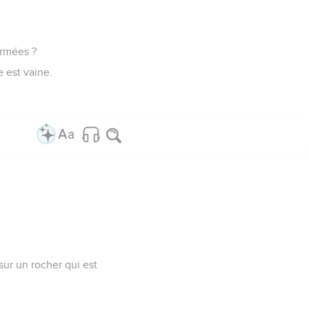
nverser comme une
nge ; ils bénissent de
notre refuge. Sélah.
nge : placés dans la
; si les biens