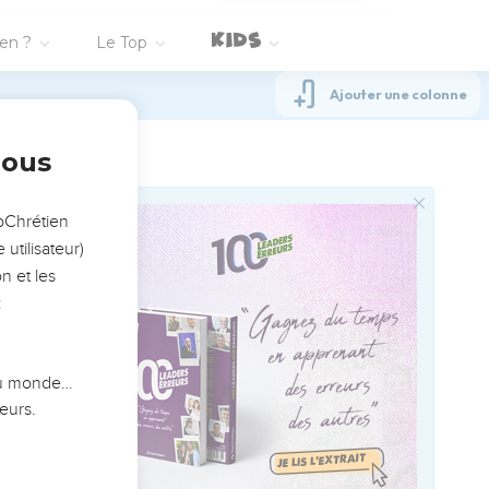
n législateur ;
 cris de triomphe à mon
armées ?
 est vaine.
sur un rocher qui est