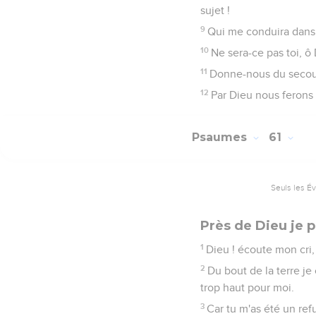
3
Jusques à quand vous
muraille qui penche, c
4
Ils ne consultent que 
leur bouche, et intérie
5
Mais toi, mon âme, rep
6
Lui seul est mon roche
7
Dieu reposent mon salu
8
Peuple, -confiez-vous 
9
Les fils des gens du 
balance, ils montent en
10
N'ayez pas confiance 
augmentent, n'y mettez
11
Dieu a parlé une fois ;
12
à toi, Seigneur, est l