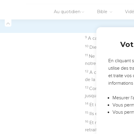
7
Galaad est à moi, et M
8
Moab est le bassin où 
sujet !
9
Qui me conduira dans 
10
Ne sera-ce pas toi, ô 
11
Donne-nous du secours
12
Par Dieu nous ferons d
Psaumes
61
Seuls les É
Près de Dieu je p
1
Dieu ! écoute mon cri, 
2
Du bout de la terre je