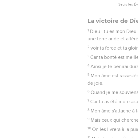
6
Ils méditent des mécha
est profond.
7
Mais Dieu tirera sa flè
8
Et leur langue les fer
9
Et tous les hommes cra
10
Le juste se réjouira e
Psaumes
65
Seuls les É
Louange à Dieu le
1
O Dieu ! la louange t'a
2
O toi qui écoutes la pr
3
Les iniquités ont préva