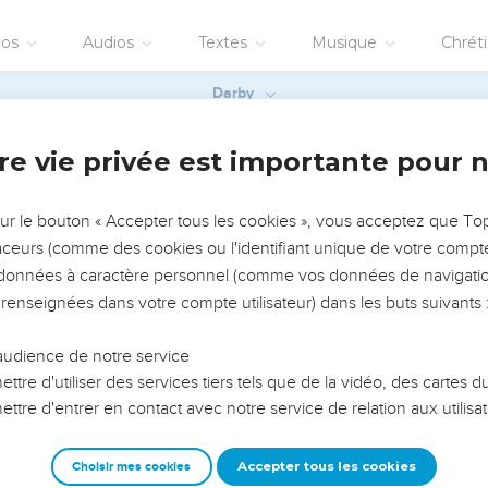
anassé est à moi, et Éphraïm est la force de ma tête ; Juda est mo
je me lave ; sur Édom j'ai jeté ma sandale. Philistie, pousse des
la ville forte ? Qui me mènera jusqu'en Édom ?
Dieu, qui nous as rejetés, et qui n'es pas sorti, ô Dieu, avec nos 
 pour sortir de détresse ; car la délivrance qui vient de l'homme
es actes de valeur, et c'est lui qui foulera nos adversaires.
vangiles sont disponibles en vidéo pour le moment.
eux être tranquille
sois attentif à ma prière.
 crierai à toi, dans l'accablement de mon coeur ; tu me conduiras 