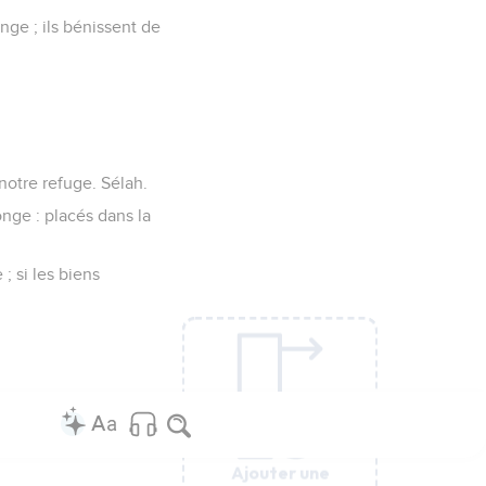
a terre ;
e ceux qui parlent
 d'iniquité,
ls ne craignent pas.
es pièges ; ils disent :