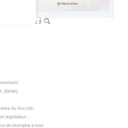
ent ton nom.
des générations.
nt.
nlé.