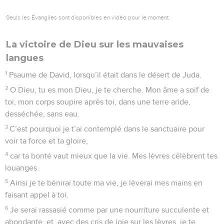
Seuls les Évangiles sont disponibles en vidéo pour le moment.
La victoire de Dieu sur les mauvaises
langues
1
Psaume de David, lorsqu’il était dans le désert de Juda.
2
O Dieu, tu es mon Dieu, je te cherche. Mon âme a soif de
toi, mon corps soupire après toi, dans une terre aride,
desséchée, sans eau.
3
C’est pourquoi je t’ai contemplé dans le sanctuaire pour
voir ta force et ta gloire,
4
car ta bonté vaut mieux que la vie. Mes lèvres célèbrent tes
louanges.
5
Ainsi je te bénirai toute ma vie, je lèverai mes mains en
faisant appel à toi.
6
Je serai rassasié comme par une nourriture succulente et
abondante, et, avec des cris de joie sur les lèvres, je te