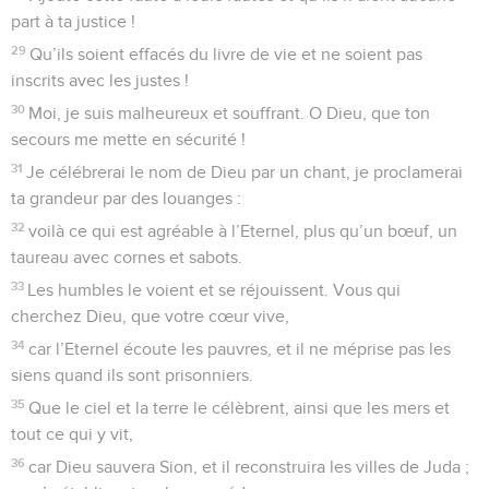
part à ta justice !
29
Qu’ils soient effacés du livre de vie et ne soient pas
inscrits avec les justes !
30
Moi, je suis malheureux et souffrant. O Dieu, que ton
secours me mette en sécurité !
31
Je célébrerai le nom de Dieu par un chant, je proclamerai
ta grandeur par des louanges :
32
voilà ce qui est agréable à l’Eternel, plus qu’un bœuf, un
taureau avec cornes et sabots.
33
Les humbles le voient et se réjouissent. Vous qui
cherchez Dieu, que votre cœur vive,
34
car l’Eternel écoute les pauvres, et il ne méprise pas les
siens quand ils sont prisonniers.
35
Que le ciel et la terre le célèbrent, ainsi que les mers et
tout ce qui y vit,
36
car Dieu sauvera Sion, et il reconstruira les villes de Juda ;