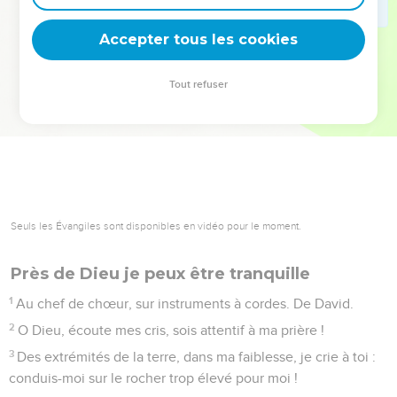
deviennent vos tremplins. Que vous guidiez un ministère, une
équipe, un groupe ou une famille, leur expérience est faite
Accepter tous les cookies
pour vous.
Tout refuser
Je découvre l’événement
Seuls les Évangiles sont disponibles en vidéo pour le moment.
Près de Dieu je peux être tranquille
1
Au chef de chœur, sur instruments à cordes. De David.
2
O Dieu, écoute mes cris, sois attentif à ma prière !
3
Des extrémités de la terre, dans ma faiblesse, je crie à toi :
conduis-moi sur le rocher trop élevé pour moi !