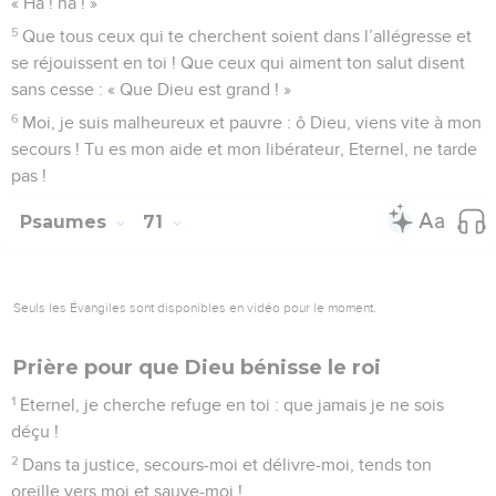
« Ha ! ha ! »
5
Que tous ceux qui te cherchent soient dans l’allégresse et
se réjouissent en toi ! Que ceux qui aiment ton salut disent
sans cesse : « Que Dieu est grand ! »
6
Moi, je suis malheureux et pauvre : ô Dieu, viens vite à mon
secours ! Tu es mon aide et mon libérateur, Eternel, ne tarde
pas !
Psaumes
71
Seuls les Évangiles sont disponibles en vidéo pour le moment.
Prière pour que Dieu bénisse le roi
1
Eternel, je cherche refuge en toi : que jamais je ne sois
déçu !
2
Dans ta justice, secours-moi et délivre-moi, tends ton
oreille vers moi et sauve-moi !