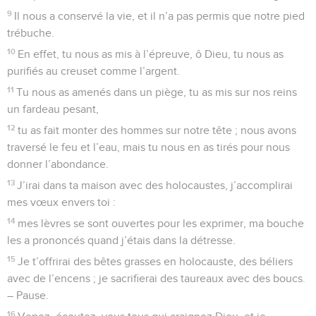
9
Il nous a conservé la vie, et il n’a pas permis que notre pied
trébuche.
10
En effet, tu nous as mis à l’épreuve, ô Dieu, tu nous as
purifiés au creuset comme l’argent.
11
Tu nous as amenés dans un piège, tu as mis sur nos reins
un fardeau pesant,
12
tu as fait monter des hommes sur notre tête ; nous avons
traversé le feu et l’eau, mais tu nous en as tirés pour nous
donner l’abondance.
13
J’irai dans ta maison avec des holocaustes, j’accomplirai
mes vœux envers toi :
14
mes lèvres se sont ouvertes pour les exprimer, ma bouche
les a prononcés quand j’étais dans la détresse.
15
Je t’offrirai des bêtes grasses en holocauste, des béliers
avec de l’encens ; je sacrifierai des taureaux avec des boucs.
– Pause.
16