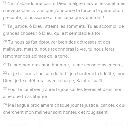
18
Ne m’abandonne pas, ô Dieu, malgré ma vieillesse et mes
cheveux blancs, afin que j’annonce ta force à la génération
présente, ta puissance à tous ceux qui viendront !
19
Ta justice, ô Dieu, atteint les sommets. Tu as accompli de
grandes choses : ô Dieu, qui est semblable à toi ?
20
Tu nous as fait éprouver bien des détresses et des
malheurs, mais tu nous redonneras la vie, tu nous feras
remonter des abîmes de la terre.
21
Tu augmenteras mon honneur, tu me consoleras encore,
22
et je te louerai au son du luth, je chanterai ta fidélité, mon
Dieu, je te célébrerai avec la harpe, Saint d’Israël.
23
Pour te célébrer, j’aurai la joie sur les lèvres et dans mon
âme que tu as libérée.
24
Ma langue proclamera chaque jour ta justice, car ceux qui
cherchent mon malheur sont honteux et rougissent.
Psaumes
72