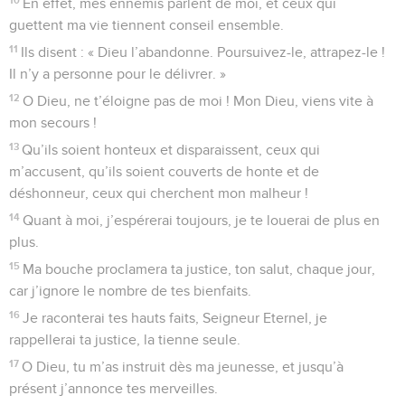
En effet, mes ennemis parlent de moi, et ceux qui
guettent ma vie tiennent conseil ensemble.
11
Ils disent : « Dieu l’abandonne. Poursuivez-le, attrapez-le !
Il n’y a personne pour le délivrer. »
12
O Dieu, ne t’éloigne pas de moi ! Mon Dieu, viens vite à
mon secours !
13
Qu’ils soient honteux et disparaissent, ceux qui
m’accusent, qu’ils soient couverts de honte et de
déshonneur, ceux qui cherchent mon malheur !
14
Quant à moi, j’espérerai toujours, je te louerai de plus en
plus.
15
Ma bouche proclamera ta justice, ton salut, chaque jour,
car j’ignore le nombre de tes bienfaits.
16
Je raconterai tes hauts faits, Seigneur Eternel, je
rappellerai ta justice, la tienne seule.
17
O Dieu, tu m’as instruit dès ma jeunesse, et jusqu’à
présent j’annonce tes merveilles.