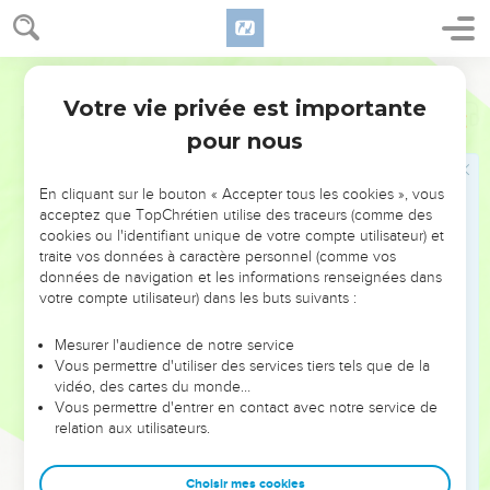
Votre vie privée est importante
Psaumes
61
pour nous
NE MANQUEZ PAS L’ÉVÉNEMENT
En cliquant sur le bouton « Accepter tous les cookies », vous
DE L’ANNÉE !
acceptez que TopChrétien utilise des traceurs (comme des
cookies ou l'identifiant unique de votre compte utilisateur) et
ET SI LEURS ERREURS POUVAIENT VOUS ÉVITER LES
traite vos données à caractère personnel (comme vos
VOTRES ?
données de navigation et les informations renseignées dans
votre compte utilisateur) dans les buts suivants :
On admire souvent les leaders pour leurs réussites, leur impact,
leur foi ou leur vision. Mais on voit moins les doutes, les erreurs
Mesurer l'audience de notre service
Vous permettre d'utiliser des services tiers tels que de la
et les saisons difficiles qu'ils ont traversés, alors même que ce
vidéo, des cartes du monde…
sont elles qui les ont façonnés.
Vous permettre d'entrer en contact avec notre service de
relation aux utilisateurs.
Dans cette conférence, leaders, entrepreneurs, et responsables
reviennent sur les erreurs marquantes de leur parcours et les
clés pour avancer avec plus de sagesse afin que leurs erreurs
Choisir mes cookies