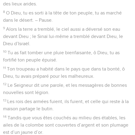
des lieux arides.
8
O Dieu, tu es sorti à la tête de ton peuple, tu as marché
dans le désert. – Pause.
9
Alors la terre a tremblé, le ciel aussi a déversé son eau
devant Dieu ; le Sinaï lui-même a tremblé devant Dieu, le
Dieu d’Israël.
10
Tu as fait tomber une pluie bienfaisante, ô Dieu, tu as
fortifié ton peuple épuisé.
11
Ton troupeau a habité dans le pays que dans ta bonté, ô
Dieu, tu avais préparé pour les malheureux.
12
Le Seigneur dit une parole, et les messagères de bonnes
nouvelles sont légion.
13
Les rois des armées fuient, ils fuient, et celle qui reste à la
maison partage le butin.
14
Tandis que vous êtes couchés au milieu des étables, les
ailes de la colombe sont couvertes d’argent et son plumage
est d’un jaune d’or.