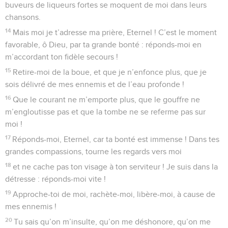
buveurs de liqueurs fortes se moquent de moi dans leurs
chansons.
14
Mais moi je t’adresse ma prière, Eternel ! C’est le moment
favorable, ô Dieu, par ta grande bonté : réponds-moi en
m’accordant ton fidèle secours !
15
Retire-moi de la boue, et que je n’enfonce plus, que je
sois délivré de mes ennemis et de l’eau profonde !
16
Que le courant ne m’emporte plus, que le gouffre ne
m’engloutisse pas et que la tombe ne se referme pas sur
moi !
17
Réponds-moi, Eternel, car ta bonté est immense ! Dans tes
grandes compassions, tourne les regards vers moi
18
et ne cache pas ton visage à ton serviteur ! Je suis dans la
détresse : réponds-moi vite !
19
Approche-toi de moi, rachète-moi, libère-moi, à cause de
mes ennemis !
20
Tu sais qu’on m’insulte, qu’on me déshonore, qu’on me