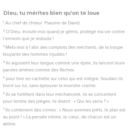
Dieu, tu mérites bien qu'on te loue
1
Au chef de chœur. Psaume de David.
2
O Dieu, écoute-moi quand je gémis, protège ma vie contre
l’ennemi que je redoute !
3
Mets-moi à l’abri des complots des méchants, de la troupe
bruyante des hommes injustes !
4
Ils aiguisent leur langue comme une épée, ils lancent leurs
paroles amères comme des flèches
5
pour tirer en cachette sur celui qui est intègre. Soudain ils
tirent sur lui, sans éprouver la moindre crainte.
6
Ils se fortifient dans leur méchanceté, ils se concertent
pour tendre des pièges, ils disent : « Qui les verra ? »
7
Ils combinent des crimes : « Nous sommes prêts, le plan est
au point ! » La pensée intime, le cœur, de chacun est un
abîme.