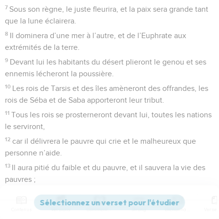
7
Sous son règne, le juste fleurira, et la paix sera grande tant
que la lune éclairera.
8
Il dominera d’une mer à l’autre, et de l’Euphrate aux
extrémités de la terre.
9
Devant lui les habitants du désert plieront le genou et ses
ennemis lécheront la poussière.
10
Les rois de Tarsis et des îles amèneront des offrandes, les
rois de Séba et de Saba apporteront leur tribut.
11
Tous les rois se prosterneront devant lui, toutes les nations
le serviront,
12
car il délivrera le pauvre qui crie et le malheureux que
personne n’aide.
13
Il aura pitié du faible et du pauvre, et il sauvera la vie des
pauvres ;
14
il les rachètera de l’oppression et de la violence, et leur
sang aura de la valeur à ses yeux.
Contenus
Versions
Commentaires
Strong
Dictionnaire
15