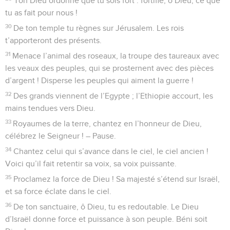
Ton Dieu ordonne que tu sois fort : fortifie, ô Dieu, ce que
tu as fait pour nous !
30
De ton temple tu règnes sur Jérusalem. Les rois
t’apporteront des présents.
31
Menace l’animal des roseaux, la troupe des taureaux avec
les veaux des peuples, qui se prosternent avec des pièces
d’argent ! Disperse les peuples qui aiment la guerre !
32
Des grands viennent de l’Egypte ; l’Ethiopie accourt, les
mains tendues vers Dieu.
33
Royaumes de la terre, chantez en l’honneur de Dieu,
célébrez le Seigneur ! – Pause.
34
Chantez celui qui s’avance dans le ciel, le ciel ancien !
Voici qu’il fait retentir sa voix, sa voix puissante.
35
Proclamez la force de Dieu ! Sa majesté s’étend sur Israël,
et sa force éclate dans le ciel.
36
De ton sanctuaire, ô Dieu, tu es redoutable. Le Dieu
d’Israël donne force et puissance à son peuple. Béni soit