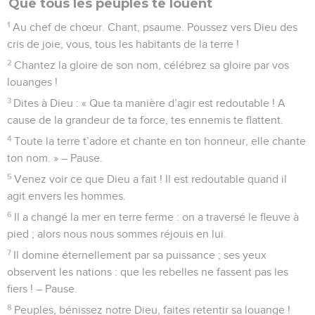
Que tous les peuples te louent
1
Au chef de chœur. Chant, psaume. Poussez vers Dieu des
cris de joie, vous, tous les habitants de la terre !
2
Chantez la gloire de son nom, célébrez sa gloire par vos
louanges !
3
Dites à Dieu : « Que ta manière d’agir est redoutable ! A
cause de la grandeur de ta force, tes ennemis te flattent.
4
Toute la terre t’adore et chante en ton honneur, elle chante
ton nom. » – Pause.
5
Venez voir ce que Dieu a fait ! Il est redoutable quand il
agit envers les hommes.
6
Il a changé la mer en terre ferme : on a traversé le fleuve à
pied ; alors nous nous sommes réjouis en lui.
7
Il domine éternellement par sa puissance ; ses yeux
observent les nations : que les rebelles ne fassent pas les
fiers ! – Pause.
8
Peuples, bénissez notre Dieu, faites retentir sa louange !