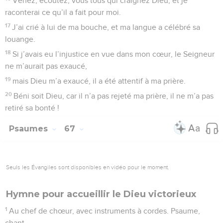
Venez, écoutez, vous tous qui craignez Dieu, et je
raconterai ce qu’il a fait pour moi.
17
J’ai crié à lui de ma bouche, et ma langue a célébré sa
louange.
18
Si j’avais eu l’injustice en vue dans mon cœur, le Seigneur
ne m’aurait pas exaucé,
19
mais Dieu m’a exaucé, il a été attentif à ma prière.
20
Béni soit Dieu, car il n’a pas rejeté ma prière, il ne m’a pas
retiré sa bonté !
Psaumes
67
Seuls les Évangiles sont disponibles en vidéo pour le moment.
Hymne pour accueillir le Dieu victorieux
1
Au chef de chœur, avec instruments à cordes. Psaume,
chant.