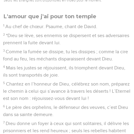
Seuls les Évangiles sont disponibles en vidéo pour le moment.
L'amour que j'ai pour ton temple
1
Au chef de chœur. Psaume, chant de David.
2
*Dieu se lève, ses ennemis se dispersent et ses adversaires
prennent la fuite devant lui.
3
Comme la fumée se dissipe, tu les dissipes ; comme la cire
fond au feu, les méchants disparaissent devant Dieu.
4
Mais les justes se réjouissent, ils triomphent devant Dieu,
ils sont transportés de joie.
5
Chantez en l’honneur de Dieu, célébrez son nom, préparez
le chemin à celui qui s’avance à travers les déserts ! L’Eternel
est son nom : réjouissez-vous devant lui !
6
Le père des orphelins, le défenseur des veuves, c’est Dieu
dans sa sainte demeure.
7
Dieu donne un foyer à ceux qui sont solitaires, il délivre les
prisonniers et les rend heureux ; seuls les rebelles habitent