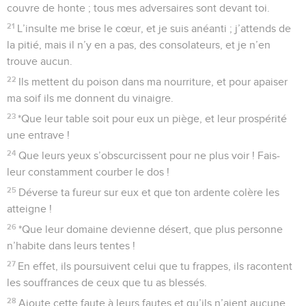
couvre de honte ; tous mes adversaires sont devant toi.
21
L’insulte me brise le cœur, et je suis anéanti ; j’attends de
la pitié, mais il n’y en a pas, des consolateurs, et je n’en
trouve aucun.
22
Ils mettent du poison dans ma nourriture, et pour apaiser
ma soif ils me donnent du vinaigre.
23
*Que leur table soit pour eux un piège, et leur prospérité
une entrave !
24
Que leurs yeux s’obscurcissent pour ne plus voir ! Fais-
leur constamment courber le dos !
25
Déverse ta fureur sur eux et que ton ardente colère les
atteigne !
26
*Que leur domaine devienne désert, que plus personne
n’habite dans leurs tentes !
27
En effet, ils poursuivent celui que tu frappes, ils racontent
les souffrances de ceux que tu as blessés.
28
Ajoute cette faute à leurs fautes et qu’ils n’aient aucune