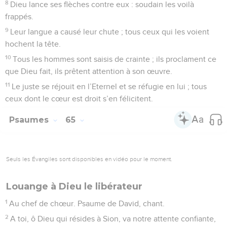
8
Dieu lance ses flèches contre eux : soudain les voilà
frappés.
9
Leur langue a causé leur chute ; tous ceux qui les voient
hochent la tête.
10
Tous les hommes sont saisis de crainte ; ils proclament ce
que Dieu fait, ils prêtent attention à son œuvre.
11
Le juste se réjouit en l’Eternel et se réfugie en lui ; tous
ceux dont le cœur est droit s’en félicitent.
Psaumes
65
Seuls les Évangiles sont disponibles en vidéo pour le moment.
Louange à Dieu le libérateur
1
Au chef de chœur. Psaume de David, chant.
2
A toi, ô Dieu qui résides à Sion, va notre attente confiante,