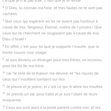
Ce que je n’ai pas volé, il faut que je le rende.
6
O Dieu, tu connais ma folie, et mes fautes ne te sont pas
cachées.
7
Que ceux qui espèrent en toi ne soient pas honteux à
cause de moi, Seigneur, Eternel, maître de l’univers ! Que
ceux qui te cherchent ne rougissent pas à cause de moi,
Dieu d’Israël !
8
En effet, c’est pour toi que je supporte l’insulte, que la
honte couvre mon visage.
9
Je suis devenu un étranger pour mes frères, un inconnu
pour les fils de ma mère,
10
car *le zèle de ta maison me dévore, et *les injures de
ceux qui t’insultent tombent sur moi.
11
Je pleure et je jeûne, et c’est ce qui m’attire les insultes.
12
Je prends un sac pour habit et je suis l’objet de leurs
moqueries.
13
Ceux qui sont assis à la porte parlent contre moi, et les