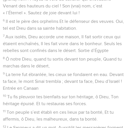
Venant des hauteurs du ciel ! Son (vrai) nom, c’est
« l’Éternel ». Sautez de joie devant lui !
6
Il est le père des orphelins Et le défenseur des veuves. Oui,
tel est Dieu dans sa sainte habitation.
7
Aux isolés, Dieu accorde une maison, Il fait sortir ceux qui
étaient enchaînés, Il les fait vivre dans le bonheur. Seuls les
rebelles sont confinés dans le désert. Sortie d’Égypte
8
Ô notre Dieu, quand tu sortis devant ton peuple, Quand tu
marchas dans le désert,
9
La terre fut ébranlée, les cieux se fondaient en eau. Devant
ta face, le mont Sinaï trembla ; devant ta face, Dieu d’Israël !
Entrée en Canaan
10
Tu fis pleuvoir tes bienfaits sur ton héritage, ô Dieu, Ton
héritage épuisé. Et tu restauras ses forces.
11
Ton peuple s’est établi en ces lieux par ta bonté, Et tu
affermis, ô Dieu, les malheureux, dans ta bonté.
12
Le Seigneur a dit un mot, Aussitôt les messagères forment