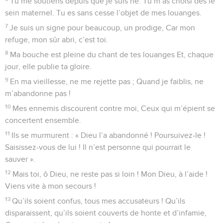
Tu me soutiens depuis que je suis né. Tu m’as choisi dès le
sein maternel. Tu es sans cesse l’objet de mes louanges.
7
Je suis un signe pour beaucoup, un prodige, Car mon
refuge, mon sûr abri, c’est toi.
8
Ma bouche est pleine du chant de tes louanges Et, chaque
jour, elle publie ta gloire.
9
En ma vieillesse, ne me rejette pas ; Quand je faiblis, ne
m’abandonne pas !
10
Mes ennemis discourent contre moi, Ceux qui m’épient se
concertent ensemble.
11
Ils se murmurent : « Dieu l’a abandonné ! Poursuivez-le !
Saisissez-vous de lui ! Il n’est personne qui pourrait le
sauver ».
12
Mais toi, ô Dieu, ne reste pas si loin ! Mon Dieu, à l’aide !
Viens vite à mon secours !
13
Qu’ils soient confus, tous mes accusateurs ! Qu’ils
disparaissent, qu’ils soient couverts de honte et d’infamie,