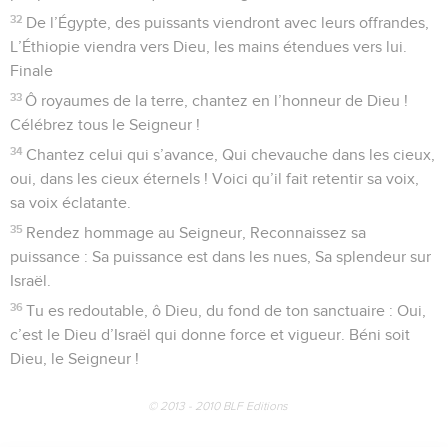
32
De l’Égypte, des puissants viendront avec leurs offrandes,
L’Éthiopie viendra vers Dieu, les mains étendues vers lui.
Finale
33
Ô royaumes de la terre, chantez en l’honneur de Dieu !
Célébrez tous le Seigneur !
34
Chantez celui qui s’avance, Qui chevauche dans les cieux,
oui, dans les cieux éternels ! Voici qu’il fait retentir sa voix,
sa voix éclatante.
35
Rendez hommage au Seigneur, Reconnaissez sa
puissance : Sa puissance est dans les nues, Sa splendeur sur
Israël.
36
Tu es redoutable, ô Dieu, du fond de ton sanctuaire : Oui,
c’est le Dieu d’Israël qui donne force et vigueur. Béni soit
Dieu, le Seigneur !
© 2013 - 2010 BLF Editions