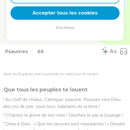
collines se revêtent d’une ceinture de joie.
14
Les prés couverts de brebis, les vallées drapées de blé,
Accepter tous les cookies
Tout chante et clame sa joie.
Tout refuser
© 2013 - 2010 BLF Editions
Psaumes
66
Seuls les Évangiles sont disponibles en vidéo pour le moment.
Que tous les peuples te louent
1
Au chef de chœur. Cantique, psaume. Poussez vers Dieu
des cris de joie, vous tous, habitants de la terre !
2
Chantez la gloire de son nom ! Glorifiez-le par la louange !
3
Dites à Dieu : « Que tes œuvres sont imposantes ! » Devant