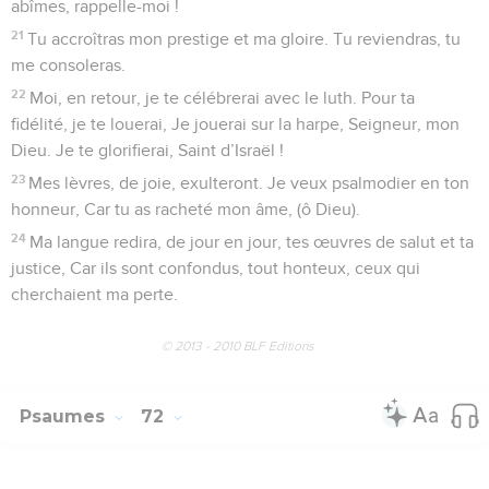
abîmes, rappelle-moi !
21
Tu accroîtras mon prestige et ma gloire. Tu reviendras, tu
me consoleras.
22
Moi, en retour, je te célébrerai avec le luth. Pour ta
fidélité, je te louerai, Je jouerai sur la harpe, Seigneur, mon
Dieu. Je te glorifierai, Saint d’Israël !
23
Mes lèvres, de joie, exulteront. Je veux psalmodier en ton
honneur, Car tu as racheté mon âme, (ô Dieu).
24
Ma langue redira, de jour en jour, tes œuvres de salut et ta
justice, Car ils sont confondus, tout honteux, ceux qui
cherchaient ma perte.
© 2013 - 2010 BLF Editions
Psaumes
72