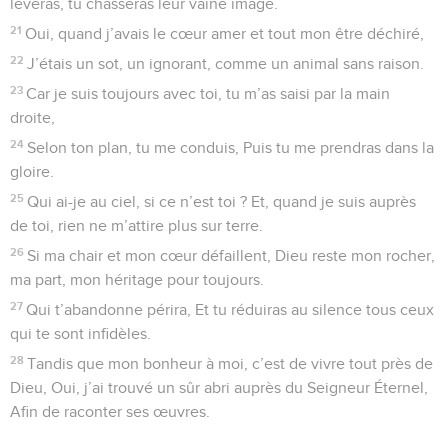
lèveras, tu chasseras leur vaine image.
21
Oui, quand j’avais le cœur amer et tout mon être déchiré,
22
J’étais un sot, un ignorant, comme un animal sans raison.
23
Car je suis toujours avec toi, tu m’as saisi par la main
droite,
24
Selon ton plan, tu me conduis, Puis tu me prendras dans la
gloire.
25
Qui ai-je au ciel, si ce n’est toi ? Et, quand je suis auprès
de toi, rien ne m’attire plus sur terre.
26
Si ma chair et mon cœur défaillent, Dieu reste mon rocher,
ma part, mon héritage pour toujours.
27
Qui t’abandonne périra, Et tu réduiras au silence tous ceux
qui te sont infidèles.
28
Tandis que mon bonheur à moi, c’est de vivre tout près de
Dieu, Oui, j’ai trouvé un sûr abri auprès du Seigneur Éternel,
Afin de raconter ses œuvres.