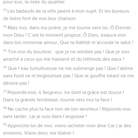
pour eux, la risée du quartier.
13
Les badauds de la ville jasent à mon sujet, Et les buveurs
de bière font de moi leur chanson.
14
Mais moi, dans ma prière, je me tourne vers toi, Ô Éternel,
mon Dieu ! C’est le moment propice, Ô Dieu, exauce-moi
dans ton immense amour, Que ta fidélité m’accorde le salut !
15
Tire-moi du bourbier : que je ne sombre pas ! Que je sois
arraché à ceux qui me haïssent et du tréfonds des eaux !
16
Que l’eau tumultueuse ne me submerge pas ! Que l’abîme
sans fond ne m’engloutisse pas ! Que le gouffre béant ne me
dévore pas !
17
Réponds-moi, ô Seigneur, toi dont la grâce est douce !
Dans ta grande tendresse, tourne vers moi ta face !
18
Ne cache plus ta face loin de ton serviteur ! Réponds-moi
sans tarder, car je suis dans l’angoisse !
19
Approche-toi de moi, viens racheter mon âme Car j’ai des
ennemis. Viens donc me libérer !