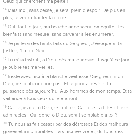
Ceux qui cherchent ma perte !
14
Mais moi, sans cesse, je serai plein d’espoir. De plus en
plus, je veux chanter ta gloire.
15
Oui, tout le jour, ma bouche annoncera ton équité, Tes
bienfaits sans mesure, sans parvenir à les énumérer.
16
Je parlerai des hauts faits du Seigneur, J’évoquerai ta
justice, ô mon Dieu.
17
Tu m’as instruit, ô Dieu, dès ma jeunesse, Jusqu’à ce jour,
je publie tes merveilles.
18
Reste avec moi à la blanche vieillesse ! Seigneur, mon
Dieu, ne m’abandonne pas ! Et je pourrai révéler ta
puissance dès aujourd’hui Aux hommes de mon temps, Et ta
vaillance à tous ceux qui viendront.
19
Car ta justice, ô Dieu, est infinie, Car tu as fait des choses
admirables ! Qui donc, ô Dieu, serait semblable à toi ?
20
Tu nous as fait passer par des détresses Et des malheurs
graves et innombrables. Fais-moi revivre et, du fond des