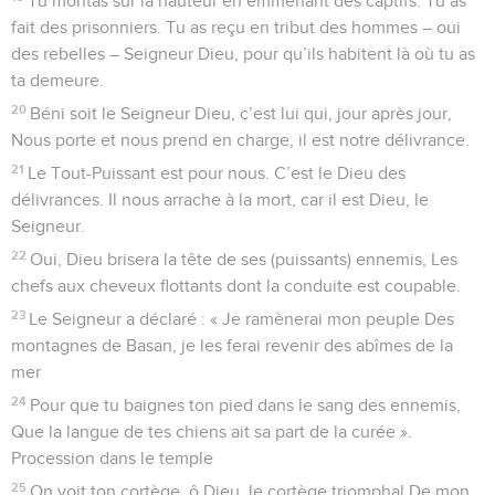
Tu montas sur la hauteur en emmenant des captifs. Tu as
fait des prisonniers. Tu as reçu en tribut des hommes – oui
des rebelles – Seigneur Dieu, pour qu’ils habitent là où tu as
ta demeure.
20
Béni soit le Seigneur Dieu, c’est lui qui, jour après jour,
Nous porte et nous prend en charge, il est notre délivrance.
21
Le Tout-Puissant est pour nous. C’est le Dieu des
délivrances. Il nous arrache à la mort, car il est Dieu, le
Seigneur.
22
Oui, Dieu brisera la tête de ses (puissants) ennemis, Les
chefs aux cheveux flottants dont la conduite est coupable.
23
Le Seigneur a déclaré : « Je ramènerai mon peuple Des
montagnes de Basan, je les ferai revenir des abîmes de la
mer
24
Pour que tu baignes ton pied dans le sang des ennemis,
Que la langue de tes chiens ait sa part de la curée ».
Procession dans le temple
25
On voit ton cortège, ô Dieu, le cortège triomphal De mon