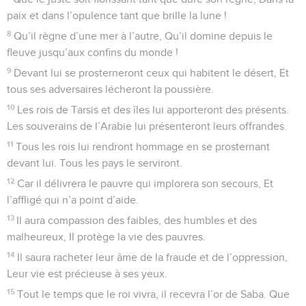
paix et dans l’opulence tant que brille la lune !
8
Qu’il règne d’une mer à l’autre, Qu’il domine depuis le
fleuve jusqu’aux confins du monde !
9
Devant lui se prosterneront ceux qui habitent le désert, Et
tous ses adversaires lécheront la poussière.
10
Les rois de Tarsis et des îles lui apporteront des présents.
Les souverains de l’Arabie lui présenteront leurs offrandes.
11
Tous les rois lui rendront hommage en se prosternant
devant lui. Tous les pays le serviront.
12
Car il délivrera le pauvre qui implorera son secours, Et
l’affligé qui n’a point d’aide.
13
Il aura compassion des faibles, des humbles et des
malheureux, Il protège la vie des pauvres.
14
Il saura racheter leur âme de la fraude et de l’oppression,
Leur vie est précieuse à ses yeux.
15
Tout le temps que le roi vivra, il recevra l’or de Saba. Que