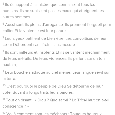
5
Ils échappent à la misère que connaissent tous les
humains. Ils ne subissent pas les maux qui atteignent les
autres hommes.
6
Aussi sont-ils pleins d’arrogance, Ils prennent l’orgueil pour
collier Et la violence est leur parure,
7
Leurs yeux pétillent de bien-être, Les convoitises de leur
cœur Débordent sans frein, sans mesure.
8
Ils sont railleurs et insolents Et ils se vantent méchamment
de leurs méfaits, De leurs violences. Ils parlent sur un ton
hautain,
9
Leur bouche s’attaque au ciel même, Leur langue sévit sur
la terre.
10
C’est pourquoi le peuple de Dieu Se détourne de leur
côté, Buvant à longs traits leurs paroles,
11
Tout en disant : « Dieu ? Que sait-il ? Le Très-Haut en a-t-il
conscience ? »
12
Voilà comment sont les méchants : Toujours heureux,