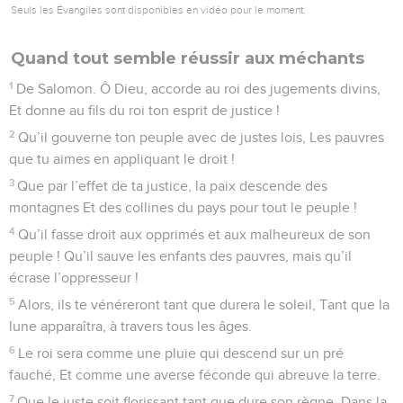
Seuls les Évangiles sont disponibles en vidéo pour le moment.
Quand tout semble réussir aux méchants
1
De Salomon. Ô Dieu, accorde au roi des jugements divins,
Et donne au fils du roi ton esprit de justice !
2
Qu’il gouverne ton peuple avec de justes lois, Les pauvres
que tu aimes en appliquant le droit !
3
Que par l’effet de ta justice, la paix descende des
montagnes Et des collines du pays pour tout le peuple !
4
Qu’il fasse droit aux opprimés et aux malheureux de son
peuple ! Qu’il sauve les enfants des pauvres, mais qu’il
écrase l’oppresseur !
5
Alors, ils te vénéreront tant que durera le soleil, Tant que la
lune apparaîtra, à travers tous les âges.
6
Le roi sera comme une pluie qui descend sur un pré
fauché, Et comme une averse féconde qui abreuve la terre.
7
Que le juste soit florissant tant que dure son règne, Dans la