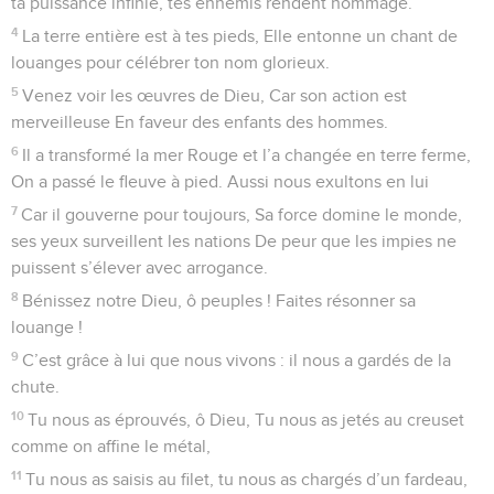
ta puissance infinie, tes ennemis rendent hommage.
4
La terre entière est à tes pieds, Elle entonne un chant de
louanges pour célébrer ton nom glorieux.
5
Venez voir les œuvres de Dieu, Car son action est
merveilleuse En faveur des enfants des hommes.
6
Il a transformé la mer Rouge et l’a changée en terre ferme,
On a passé le fleuve à pied. Aussi nous exultons en lui
7
Car il gouverne pour toujours, Sa force domine le monde,
ses yeux surveillent les nations De peur que les impies ne
puissent s’élever avec arrogance.
8
Bénissez notre Dieu, ô peuples ! Faites résonner sa
louange !
9
C’est grâce à lui que nous vivons : il nous a gardés de la
chute.
10
Tu nous as éprouvés, ô Dieu, Tu nous as jetés au creuset
comme on affine le métal,
11
Tu nous as saisis au filet, tu nous as chargés d’un fardeau,