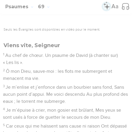
Psaumes
69
Seuls les Évangiles sont disponibles en vidéo pour le moment.
Viens vite, Seigneur
1
Au chef de chœur. Un psaume de David (à chanter sur)
« Les lis ».
2
Ô mon Dieu, sauve-moi : les flots me submergent et
menacent ma vie.
3
Je m’enlise et j’enfonce dans un bourbier sans fond, Sans
aucun point d’appui. Me voici descendu Au plus profond des
eaux ; le torrent me submerge.
4
Je m’épuise à crier, mon gosier est brûlant, Mes yeux se
sont usés à force de guetter le secours de mon Dieu.
5
Car ceux qui me haïssent sans cause ni raison Ont dépassé