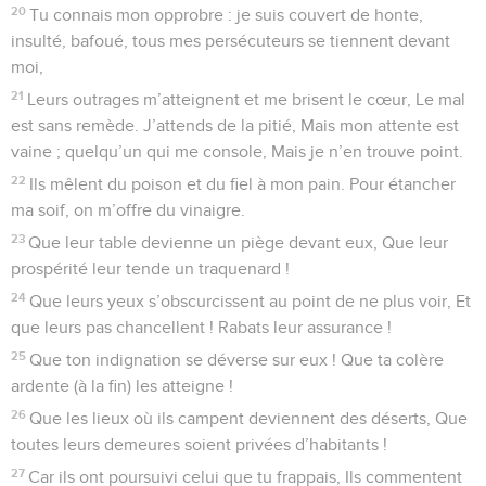
20
Tu connais mon opprobre : je suis couvert de honte,
insulté, bafoué, tous mes persécuteurs se tiennent devant
moi,
21
Leurs outrages m’atteignent et me brisent le cœur, Le mal
est sans remède. J’attends de la pitié, Mais mon attente est
vaine ; quelqu’un qui me console, Mais je n’en trouve point.
22
Ils mêlent du poison et du fiel à mon pain. Pour étancher
ma soif, on m’offre du vinaigre.
23
Que leur table devienne un piège devant eux, Que leur
prospérité leur tende un traquenard !
24
Que leurs yeux s’obscurcissent au point de ne plus voir, Et
que leurs pas chancellent ! Rabats leur assurance !
25
Que ton indignation se déverse sur eux ! Que ta colère
ardente (à la fin) les atteigne !
26
Que les lieux où ils campent deviennent des déserts, Que
toutes leurs demeures soient privées d’habitants !
27
Car ils ont poursuivi celui que tu frappais, Ils commentent