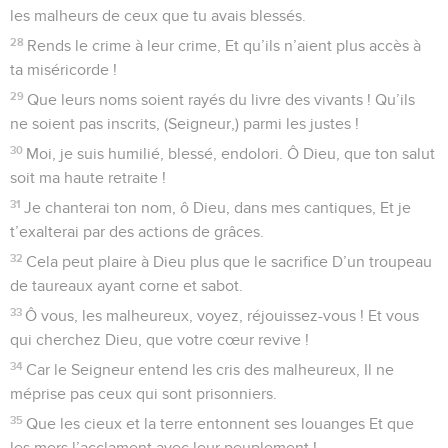
les malheurs de ceux que tu avais blessés.
28
Rends le crime à leur crime, Et qu’ils n’aient plus accès à
ta miséricorde !
29
Que leurs noms soient rayés du livre des vivants ! Qu’ils
ne soient pas inscrits, (Seigneur,) parmi les justes !
30
Moi, je suis humilié, blessé, endolori. Ô Dieu, que ton salut
soit ma haute retraite !
31
Je chanterai ton nom, ô Dieu, dans mes cantiques, Et je
t’exalterai par des actions de grâces.
32
Cela peut plaire à Dieu plus que le sacrifice D’un troupeau
de taureaux ayant corne et sabot.
33
Ô vous, les malheureux, voyez, réjouissez-vous ! Et vous
qui cherchez Dieu, que votre cœur revive !
34
Car le Seigneur entend les cris des malheureux, Il ne
méprise pas ceux qui sont prisonniers.
35
Que les cieux et la terre entonnent ses louanges Et que
les mers l’acclament avec leur peuplement !