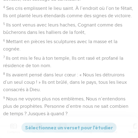
4
Ses cris emplissent le lieu saint. À l’endroit où l’on te fêtait,
Ils ont planté leurs étendards comme des signes de victoire.
5
Ils sont venus avec leurs haches, Cognant comme des
bûcherons dans les halliers de la forêt,
6
Mettant en pièces les sculptures avec la masse et la
cognée.
7
Ils ont mis le feu à ton temple, Ils ont rasé et profané la
résidence de ton nom.
8
Ils avaient pensé dans leur cœur : « Nous les détruirons
d’un seul coup ! » Ils ont brûlé, dans le pays, tous les lieux
consacrés à Dieu.
9
Nous ne voyons plus nos emblèmes, Nous n’entendons
plus de prophètes. Personne d’entre nous ne sait combien
de temps ? Jusques à quand ?
10
Jusques à quand, ô (Seigneur) Dieu, l’adversaire insultera-
t-il ? Les ennemis pourront-ils donc sans cesse outrager ton
Contenus
Versions
Commentaires
Strong
Dictionnaire
saint nom ?