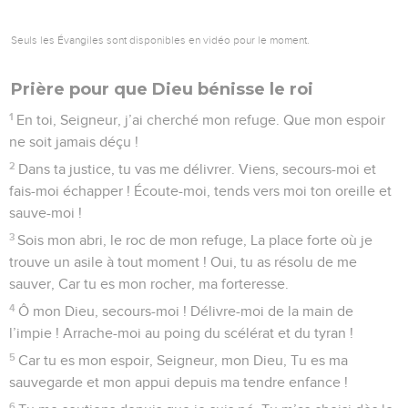
Seuls les Évangiles sont disponibles en vidéo pour le moment.
Prière pour que Dieu bénisse le roi
1
En toi, Seigneur, j’ai cherché mon refuge. Que mon espoir
ne soit jamais déçu !
2
Dans ta justice, tu vas me délivrer. Viens, secours-moi et
fais-moi échapper ! Écoute-moi, tends vers moi ton oreille et
sauve-moi !
3
Sois mon abri, le roc de mon refuge, La place forte où je
trouve un asile à tout moment ! Oui, tu as résolu de me
sauver, Car tu es mon rocher, ma forteresse.
4
Ô mon Dieu, secours-moi ! Délivre-moi de la main de
l’impie ! Arrache-moi au poing du scélérat et du tyran !
5
Car tu es mon espoir, Seigneur, mon Dieu, Tu es ma
sauvegarde et mon appui depuis ma tendre enfance !
6