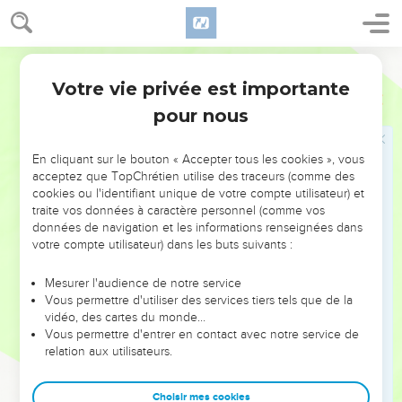
6
Dans ta justice, tu nous réponds par des merveilles, Ô Dieu
Sauveur, espoir des hommes jusqu’aux confins De notre
terre et de la mer.
Parole Vivante
7
Il établit fermement les montagnes par sa force. Il se revêt
Votre vie privée est importante
Psaumes
65
de puissance,
pour nous
8
Il calme le bruit des vagues et l’agitation des peuples.
9
Aux extrémités du monde, Les peuples sont angoissés à la
En cliquant sur le bouton « Accepter tous les cookies », vous
vue de tes prodiges. Tu fais tressaillir de joie le levant et le
acceptez que TopChrétien utilise des traceurs (comme des
cookies ou l'identifiant unique de votre compte utilisateur) et
couchant.
traite vos données à caractère personnel (comme vos
10
Tu as visité la terre, pour lui donner l’abondance, Tu la
données de navigation et les informations renseignées dans
votre compte utilisateur) dans les buts suivants :
combles de richesses ! Les ruisseaux de Dieu débordent, Tu
fais pousser nos moissons, en fertilisant la terre.
Mesurer l'audience de notre service
11
Tu inondes ses sillons ; tu en aplanis les mottes, Tes
Vous permettre d'utiliser des services tiers tels que de la
averses l’amollissent, et tu bénis ce qui germe.
vidéo, des cartes du monde…
Vous permettre d'entrer en contact avec notre service de
12
Tu as couronné l’année de tes bienfaits généreux, Tes pas
relation aux utilisateurs.
versent l’abondance.
13
Les prés et les pâturages sont largement arrosés, Les
Choisir mes cookies