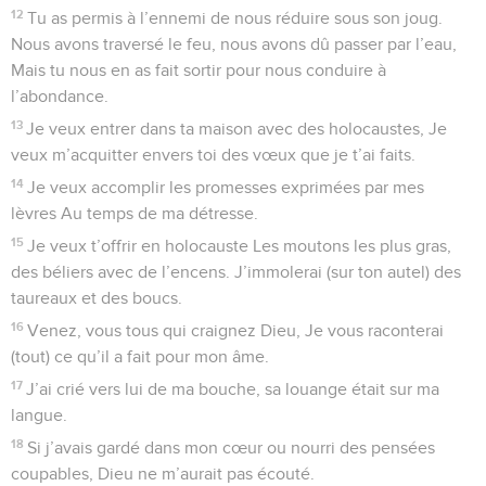
12
Tu as permis à l’ennemi de nous réduire sous son joug.
Nous avons traversé le feu, nous avons dû passer par l’eau,
Mais tu nous en as fait sortir pour nous conduire à
l’abondance.
13
Je veux entrer dans ta maison avec des holocaustes, Je
veux m’acquitter envers toi des vœux que je t’ai faits.
14
Je veux accomplir les promesses exprimées par mes
lèvres Au temps de ma détresse.
15
Je veux t’offrir en holocauste Les moutons les plus gras,
des béliers avec de l’encens. J’immolerai (sur ton autel) des
taureaux et des boucs.
16
Venez, vous tous qui craignez Dieu, Je vous raconterai
(tout) ce qu’il a fait pour mon âme.
17
J’ai crié vers lui de ma bouche, sa louange était sur ma
langue.
18
Si j’avais gardé dans mon cœur ou nourri des pensées
coupables, Dieu ne m’aurait pas écouté.