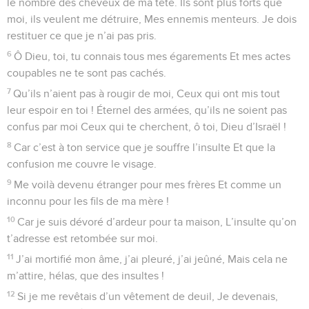
le nombre des cheveux de ma tête. Ils sont plus forts que
moi, ils veulent me détruire, Mes ennemis menteurs. Je dois
restituer ce que je n’ai pas pris.
6
Ô Dieu, toi, tu connais tous mes égarements Et mes actes
coupables ne te sont pas cachés.
7
Qu’ils n’aient pas à rougir de moi, Ceux qui ont mis tout
leur espoir en toi ! Éternel des armées, qu’ils ne soient pas
confus par moi Ceux qui te cherchent, ô toi, Dieu d’Israël !
8
Car c’est à ton service que je souffre l’insulte Et que la
confusion me couvre le visage.
9
Me voilà devenu étranger pour mes frères Et comme un
inconnu pour les fils de ma mère !
10
Car je suis dévoré d’ardeur pour ta maison, L’insulte qu’on
t’adresse est retombée sur moi.
11
J’ai mortifié mon âme, j’ai pleuré, j’ai jeûné, Mais cela ne
m’attire, hélas, que des insultes !
12
Si je me revêtais d’un vêtement de deuil, Je devenais,