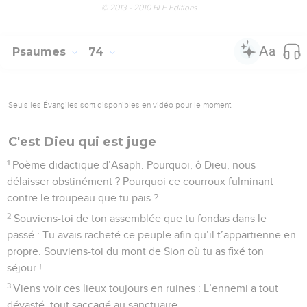
© 2013 - 2010 BLF Editions
Psaumes
74
Seuls les Évangiles sont disponibles en vidéo pour le moment.
C'est Dieu qui est juge
1
Poème didactique d’Asaph. Pourquoi, ô Dieu, nous
délaisser obstinément ? Pourquoi ce courroux fulminant
contre le troupeau que tu pais ?
2
Souviens-toi de ton assemblée que tu fondas dans le
passé : Tu avais racheté ce peuple afin qu’il t’appartienne en
propre. Souviens-toi du mont de Sion où tu as fixé ton
séjour !
3
Viens voir ces lieux toujours en ruines : L’ennemi a tout
dévasté, tout saccagé au sanctuaire.