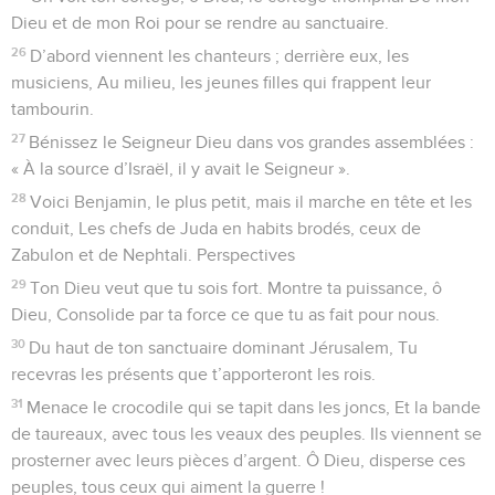
Dieu et de mon Roi pour se rendre au sanctuaire.
26
D’abord viennent les chanteurs ; derrière eux, les
musiciens, Au milieu, les jeunes filles qui frappent leur
tambourin.
27
Bénissez le Seigneur Dieu dans vos grandes assemblées :
« À la source d’Israël, il y avait le Seigneur ».
28
Voici Benjamin, le plus petit, mais il marche en tête et les
conduit, Les chefs de Juda en habits brodés, ceux de
Zabulon et de Nephtali. Perspectives
29
Ton Dieu veut que tu sois fort. Montre ta puissance, ô
Dieu, Consolide par ta force ce que tu as fait pour nous.
30
Du haut de ton sanctuaire dominant Jérusalem, Tu
recevras les présents que t’apporteront les rois.
31
Menace le crocodile qui se tapit dans les joncs, Et la bande
de taureaux, avec tous les veaux des peuples. Ils viennent se
prosterner avec leurs pièces d’argent. Ô Dieu, disperse ces
peuples, tous ceux qui aiment la guerre !