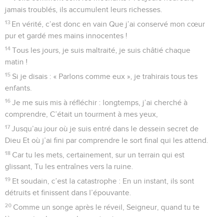
jamais troublés, ils accumulent leurs richesses.
13
En vérité, c’est donc en vain Que j’ai conservé mon cœur
pur et gardé mes mains innocentes !
14
Tous les jours, je suis maltraité, je suis châtié chaque
matin !
15
Si je disais : « Parlons comme eux », je trahirais tous tes
enfants.
16
Je me suis mis à réfléchir : longtemps, j’ai cherché à
comprendre, C’était un tourment à mes yeux,
17
Jusqu’au jour où je suis entré dans le dessein secret de
Dieu Et où j’ai fini par comprendre le sort final qui les attend.
18
Car tu les mets, certainement, sur un terrain qui est
glissant, Tu les entraînes vers la ruine.
19
Et soudain, c’est la catastrophe : En un instant, ils sont
détruits et finissent dans l’épouvante.
20
Comme un songe après le réveil, Seigneur, quand tu te