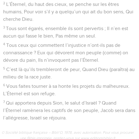
2
L’Éternel, du haut des cieux, se penche sur les êtres
humains, Pour voir s’il y a quelqu’un qui ait du bon sens, Qui
cherche Dieu.
3
Tous sont égarés, ensemble ils sont pervertis ; Il n’en est
aucun qui fasse le bien, Pas même un seul.
4
Tous ceux qui commettent l’injustice n’ont-ils pas de
connaissance ? Eux qui dévorent mon peuple (comme) on
dévore du pain, Ils n’invoquent pas l’Éternel.
5
C’est là qu’ils trembleront de peur, Quand Dieu (paraîtra) au
milieu de la race juste.
6
Vous faites tourner à sa honte les projets du malheureux.
L’Éternel est son refuge.
7
Qui apportera depuis Sion, le salut d’Israël ? Quand
l’Éternel ramènera les captifs de son peuple, Jacob sera dans
l’allégresse, Israël se réjouira.
© Société biblique française – Bibli’O, 1978, avec autorisation. Pour vous procurer
une Bible imprimée, rendez-vous sur www.editionsbiblio.fr