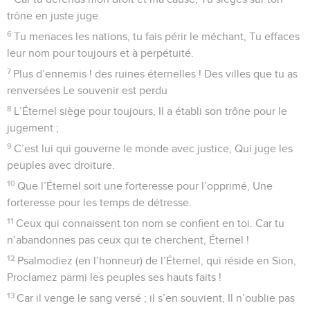
trône en juste juge.
6
Tu menaces les nations, tu fais périr le méchant, Tu effaces
leur nom pour toujours et à perpétuité.
7
Plus d’ennemis ! des ruines éternelles ! Des villes que tu as
renversées Le souvenir est perdu
8
L’Éternel siège pour toujours, Il a établi son trône pour le
jugement ;
9
C’est lui qui gouverne le monde avec justice, Qui juge les
peuples avec droiture.
10
Que l’Éternel soit une forteresse pour l’opprimé, Une
forteresse pour les temps de détresse.
11
Ceux qui connaissent ton nom se confient en toi. Car tu
n’abandonnes pas ceux qui te cherchent, Éternel !
12
Psalmodiez (en l’honneur) de l’Éternel, qui réside en Sion,
Proclamez parmi les peuples ses hauts faits !
13
Car il venge le sang versé ; il s’en souvient, Il n’oublie pas