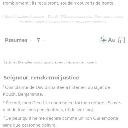
tremblement ; Ils reculeront, soudain couverts de honte.
© Société biblique française – Bibli’O, 1978, avec autorisation. Pour vous procurer
une Bible imprimée, rendez-vous sur www.editionsbiblio.fr
Psaumes
7
Seuls les Évangiles sont disponibles en vidéo pour le moment.
Seigneur, rends-moi justice
1
Complainte de David chantée à l’Éternel, au sujet de
Kouch, Benjaminite.
2
Éternel, mon Dieu ! Je cherche en toi mon refuge ; Sauve-
moi de tous mes persécuteurs, et délivre-moi,
3
De peur qu’il ne me déchire comme un lion Qui emporte
sans que personne délivre.