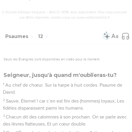
© Société biblique française – Bibli’O, 1978, avec autorisation. Pour vous procurer
une Bible imprimée, rendez-vous sur www.editionsbiblio.fr
Psaumes
12
Seuls les Évangiles sont disponibles en vidéo pour le moment.
Seigneur, jusqu'à quand m'oublieras-tu?
1
Au chef de chœur. Sur la harpe à huit cordes. Psaume de
David.
2
Sauve, Éternel ! car c’en est fini des (hommes) loyaux, Les
fidèles disparaissent parmi les humains.
3
Chacun dit des calomnies à son prochain. On se parle avec
des lèvres flatteuses, Et un cœur double.
4