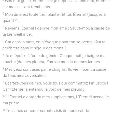
Fais-moi grâce, Éternel, car je dépéris ; Guéris-moi, Éternel !
car mes os sont tremblants.
4
Mon âme est toute tremblante ; Et toi, Éternel ! jusques à
quand ?...
5
Reviens, Éternel ! délivre mon âme ; Sauve-moi, à cause de
ta bienveillance.
6
Car dans la mort, on n’évoque point ton souvenir ; Qui te
célébrera dans le séjour des morts ?
7
Je m’épuise à force de gémir ; Chaque nuit je baigne ma
couche (de mes pleurs), J’arrose mon lit de mes larmes.
8
Mes yeux sont usés par le chagrin ; Ils vieillissent à cause
de tous mes adversaires.
9
Écartez-vous de moi, vous tous qui commettez l’injustice !
Car l’Éternel a entendu la voix de mes pleurs ;
10
L’Éternel a entendu mes supplications, L’Éternel accueille
ma prière.
11
Tous mes ennemis seront saisis de honte et de