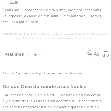
chancelle.
6
Mais moi, j’ai confiance en ta bonté, Mon cœur est dans
l’allégresse, à cause de ton salut ; Je chanterai à l’Éternel,
car il m’a fait du bien.
© Société biblique française – Bibli’O, 1978, avec autorisation. Pour vous procurer
une Bible imprimée, rendez-vous sur www.editionsbiblio.fr
Psaumes
14
Seuls les Évangiles sont disponibles en vidéo pour le moment.
Ce que Dieu demande à ses fidèles
1
Au chef de chœur. De David. L’insensé dit en son cœur : Il
n’y a point de Dieu ! Ils se sont corrompus, ils ont commis
des actions horribles ; Il n’en est aucun qui fasse le bien.