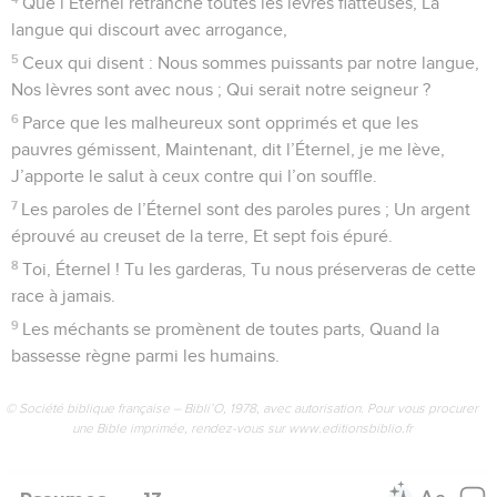
Que l’Éternel retranche toutes les lèvres flatteuses, La
langue qui discourt avec arrogance,
5
Ceux qui disent : Nous sommes puissants par notre langue,
Nos lèvres sont avec nous ; Qui serait notre seigneur ?
6
Parce que les malheureux sont opprimés et que les
pauvres gémissent, Maintenant, dit l’Éternel, je me lève,
J’apporte le salut à ceux contre qui l’on souffle.
7
Les paroles de l’Éternel sont des paroles pures ; Un argent
éprouvé au creuset de la terre, Et sept fois épuré.
8
Toi, Éternel ! Tu les garderas, Tu nous préserveras de cette
race à jamais.
9
Les méchants se promènent de toutes parts, Quand la
bassesse règne parmi les humains.
© Société biblique française – Bibli’O, 1978, avec autorisation. Pour vous procurer
une Bible imprimée, rendez-vous sur www.editionsbiblio.fr