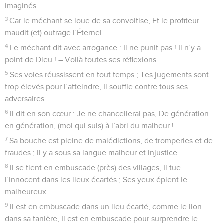
imaginés.
3
Car le méchant se loue de sa convoitise, Et le profiteur
maudit (et) outrage l’Éternel.
4
Le méchant dit avec arrogance : Il ne punit pas ! Il n’y a
point de Dieu ! – Voilà toutes ses réflexions.
5
Ses voies réussissent en tout temps ; Tes jugements sont
trop élevés pour l’atteindre, Il souffle contre tous ses
adversaires.
6
Il dit en son cœur : Je ne chancellerai pas, De génération
en génération, (moi qui suis) à l’abri du malheur !
7
Sa bouche est pleine de malédictions, de tromperies et de
fraudes ; Il y a sous sa langue malheur et injustice.
8
Il se tient en embuscade (près) des villages, Il tue
l’innocent dans les lieux écartés ; Ses yeux épient le
malheureux.
9
Il est en embuscade dans un lieu écarté, comme le lion
dans sa tanière, Il est en embuscade pour surprendre le