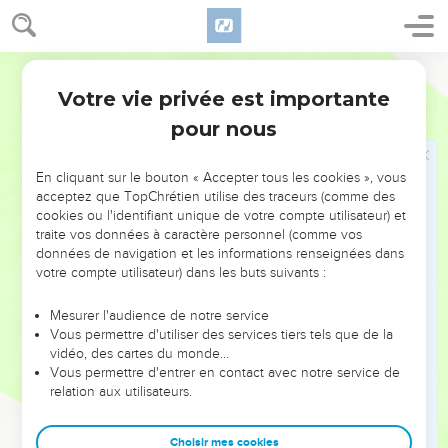
Votre vie privée est importante
Psaumes
6
pour nous
NE MANQUEZ PAS L’ÉVÉNEMENT
En cliquant sur le bouton « Accepter tous les cookies », vous
DE L’ANNÉE !
acceptez que TopChrétien utilise des traceurs (comme des
cookies ou l'identifiant unique de votre compte utilisateur) et
ET SI LEURS ERREURS POUVAIENT VOUS ÉVITER LES
traite vos données à caractère personnel (comme vos
VOTRES ?
données de navigation et les informations renseignées dans
votre compte utilisateur) dans les buts suivants :
On admire souvent les leaders pour leurs réussites, leur impact,
leur foi ou leur vision. Mais on voit moins les doutes, les erreurs
Mesurer l'audience de notre service
Vous permettre d'utiliser des services tiers tels que de la
et les saisons difficiles qu'ils ont traversés, alors même que ce
vidéo, des cartes du monde…
sont elles qui les ont façonnés.
Vous permettre d'entrer en contact avec notre service de
relation aux utilisateurs.
Dans cette conférence, leaders, entrepreneurs, et responsables
reviennent sur les erreurs marquantes de leur parcours et les
clés pour avancer avec plus de sagesse afin que leurs erreurs
Choisir mes cookies