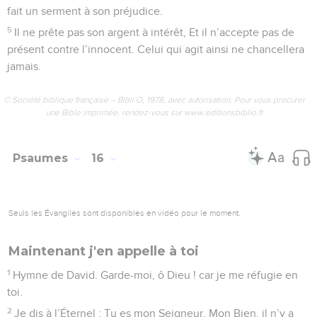
fait un serment à son préjudice.
5
Il ne prête pas son argent à intérêt, Et il n’accepte pas de
présent contre l’innocent. Celui qui agit ainsi ne chancellera
jamais.
© Société biblique française – Bibli’O, 1978, avec autorisation. Pour vous procurer
une Bible imprimée, rendez-vous sur www.editionsbiblio.fr
Psaumes
16
Seuls les Évangiles sont disponibles en vidéo pour le moment.
Maintenant j'en appelle à toi
1
Hymne de David. Garde-moi, ô Dieu ! car je me réfugie en
toi.
2
Je dis à l’Éternel : Tu es mon Seigneur, Mon Bien, il n’y a