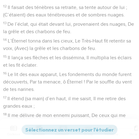
12
Il faisait des ténèbres sa retraite, sa tente autour de lui ;
(C’étaient) des eaux ténébreuses et de sombres nuages.
13
De l’éclat, qui était devant lui, provenaient des nuages, De
la grêle et des charbons de feu.
14
L’Éternel tonna dans les cieux, Le Très-Haut fit retentir sa
voix, (Avec) la grêle et les charbons de feu.
15
Il lança ses flèches et les dissémina, Il multiplia les éclairs
et les fit éclater.
16
Le lit des eaux apparut, Les fondements du monde furent
découverts, Par ta menace, ô Éternel ! Par le souffle du vent
de tes narines.
17
Il étend (sa main) d’en haut, il me saisit, Il me retire des
grandes eaux ;
18
Il me délivre de mon ennemi puissant, De ceux qui me
haïssent, et qui sont plus forts que moi.
19
Ils m’avaient affronté au jour de mon malheur ; Mais
Contenus
Versions
Commentaires
Strong
Dictionnaire