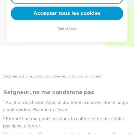
deviennent vos tremplins. Que vous guidiez un ministère, une
équipe, un groupe ou une famille, leur expérience est faite
Accepter tous les cookies
pour vous.
Tout refuser
Je découvre l’événement
Seuls les Évangiles sont disponibles en vidéo pour le moment.
Seigneur, ne me condamne pas
1
Au chef de chœur. Avec instruments à cordes. Sur la harpe
à huit cordes. Psaume de David.
2
Éternel ! ne me punis pas dans ta colère, Et ne me châtie
pas dans ta fureur.
3