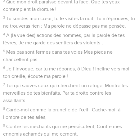
2
Que mon droit paraisse devant ta face, Que tes yeux
contemplent la droiture !
3
Tu sondes mon cœur, tu le visites la nuit, Tu m’éprouves, tu
ne trouveras rien : Ma parole ne dépasse pas ma pensée.
4
A (la vue des) actions des hommes, par la parole de tes
lèvres, Je me garde des sentiers des violents ;
5
Mes pas sont fermes dans tes voies Mes pieds ne
chancellent pas.
6
Je t’invoque, car tu me réponds, ô Dieu ! Incline vers moi
ton oreille, écoute ma parole !
7
Toi qui sauves ceux qui cherchent un refuge, Montre les
merveilles de tes bienfaits, Par ta droite contre les
assaillants.
8
Garde-moi comme la prunelle de l’œil ; Cache-moi, à
l’ombre de tes ailes,
9
Contre les méchants qui me persécutent, Contre mes
ennemis acharnés qui me cernent,