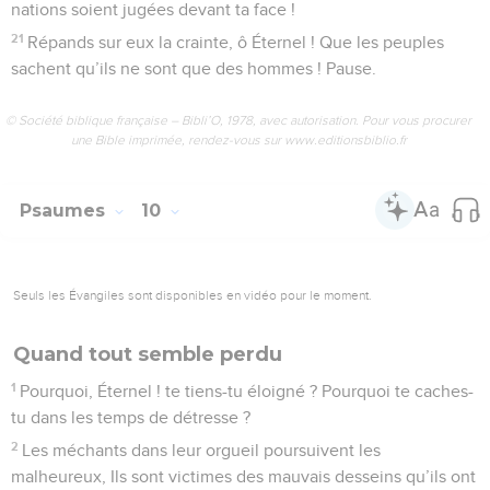
nations soient jugées devant ta face !
21
Répands sur eux la crainte, ô Éternel ! Que les peuples
sachent qu’ils ne sont que des hommes ! Pause.
© Société biblique française – Bibli’O, 1978, avec autorisation. Pour vous procurer
une Bible imprimée, rendez-vous sur www.editionsbiblio.fr
Psaumes
10
Seuls les Évangiles sont disponibles en vidéo pour le moment.
Quand tout semble perdu
1
Pourquoi, Éternel ! te tiens-tu éloigné ? Pourquoi te caches-
tu dans les temps de détresse ?
2
Les méchants dans leur orgueil poursuivent les
malheureux, Ils sont victimes des mauvais desseins qu’ils ont