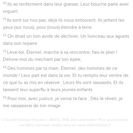
10
Ils se renferment dans leur graisse, Leur bouche parle avec
orgueil,
11
Ils sont sur nos pas, déjà ils nous entourent, Ils jettent les
yeux (sur nous), pour (nous) étendre à terre.
12
On dirait un lion avide de déchirer, Un lionceau aux aguets
dans son repaire.
13
Lève-toi, Éternel, marche à sa rencontre, fais-le plier !
Délivre-moi du méchant par ton épée,
14
Des hommes par ta main, Éternel, des hommes de ce
monde ! Leur part est dans la vie, Et tu remplis leur ventre de
ce que tu as mis en réserve ; Leurs fils sont rassasiés, Et ils
laissent leur superflu à leurs jeunes enfants.
15
Pour moi, avec justice, je verrai ta face ; Dès le réveil, je
me rassasierai de ton image.
© Société biblique française – Bibli’O, 1978, avec autorisation. Pour vous procurer
une Bible imprimée, rendez-vous sur www.editionsbiblio.fr