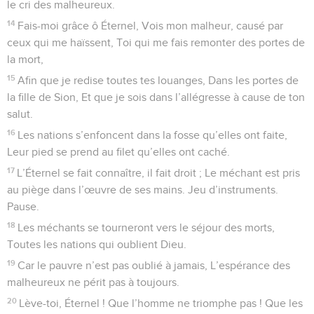
le cri des malheureux.
14
Fais-moi grâce ô Éternel, Vois mon malheur, causé par
ceux qui me haïssent, Toi qui me fais remonter des portes de
la mort,
15
Afin que je redise toutes tes louanges, Dans les portes de
la fille de Sion, Et que je sois dans l’allégresse à cause de ton
salut.
16
Les nations s’enfoncent dans la fosse qu’elles ont faite,
Leur pied se prend au filet qu’elles ont caché.
17
L’Éternel se fait connaître, il fait droit ; Le méchant est pris
au piège dans l’œuvre de ses mains. Jeu d’instruments.
Pause.
18
Les méchants se tourneront vers le séjour des morts,
Toutes les nations qui oublient Dieu.
19
Car le pauvre n’est pas oublié à jamais, L’espérance des
malheureux ne périt pas à toujours.
20
Lève-toi, Éternel ! Que l’homme ne triomphe pas ! Que les