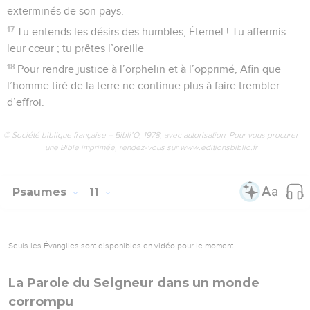
exterminés de son pays.
17
Tu entends les désirs des humbles, Éternel ! Tu affermis
leur cœur ; tu prêtes l’oreille
18
Pour rendre justice à l’orphelin et à l’opprimé, Afin que
l’homme tiré de la terre ne continue plus à faire trembler
d’effroi.
© Société biblique française – Bibli’O, 1978, avec autorisation. Pour vous procurer
une Bible imprimée, rendez-vous sur www.editionsbiblio.fr
Psaumes
11
Seuls les Évangiles sont disponibles en vidéo pour le moment.
La Parole du Seigneur dans un monde
corrompu