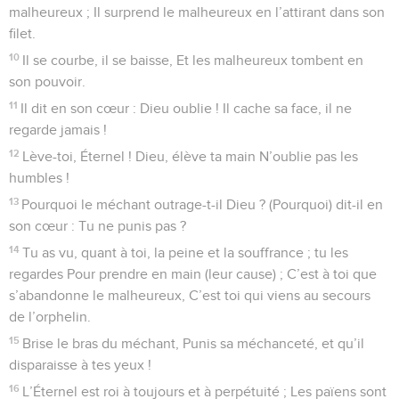
malheureux ; Il surprend le malheureux en l’attirant dans son
filet.
10
Il se courbe, il se baisse, Et les malheureux tombent en
son pouvoir.
11
Il dit en son cœur : Dieu oublie ! Il cache sa face, il ne
regarde jamais !
12
Lève-toi, Éternel ! Dieu, élève ta main N’oublie pas les
humbles !
13
Pourquoi le méchant outrage-t-il Dieu ? (Pourquoi) dit-il en
son cœur : Tu ne punis pas ?
14
Tu as vu, quant à toi, la peine et la souffrance ; tu les
regardes Pour prendre en main (leur cause) ; C’est à toi que
s’abandonne le malheureux, C’est toi qui viens au secours
de l’orphelin.
15
Brise le bras du méchant, Punis sa méchanceté, et qu’il
disparaisse à tes yeux !
16
L’Éternel est roi à toujours et à perpétuité ; Les païens sont