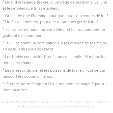
4
Quand je regarde tes cieux, ouvrage de tes mains, La lune
et les étoiles que tu as établies :
5
Qu’est-ce que l’homme, pour que tu te souviennes de lui ?
Et le fils de l’homme, pour que tu prennes garde à lui ?
6
Tu l’as fait de peu inférieur à Dieu, Et tu l’as couronné de
gloire et de splendeur.
7
Tu lui as donné la domination sur les œuvres de tes mains,
Tu as tout mis sous ses pieds,
8
Les brebis comme les bœufs tous ensemble, Et même les
bêtes des champs,
9
Les oiseaux du ciel et les poissons de la mer, Tout ce qui
parcourt les courants marins.
10
Éternel, notre Seigneur ! Que ton nom est magnifique sur
toute la terre !
© Société biblique française – Bibli’O, 1978, avec autorisation. Pour vous procurer
une Bible imprimée, rendez-vous sur www.editionsbiblio.fr