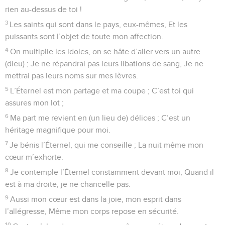
rien au-dessus de toi !
3
Les saints qui sont dans le pays, eux-mêmes, Et les
puissants sont l’objet de toute mon affection.
4
On multiplie les idoles, on se hâte d’aller vers un autre
(dieu) ; Je ne répandrai pas leurs libations de sang, Je ne
mettrai pas leurs noms sur mes lèvres.
5
L’Éternel est mon partage et ma coupe ; C’est toi qui
assures mon lot ;
6
Ma part me revient en (un lieu de) délices ; C’est un
héritage magnifique pour moi.
7
Je bénis l’Éternel, qui me conseille ; La nuit même mon
cœur m’exhorte.
8
Je contemple l’Éternel constamment devant moi, Quand il
est à ma droite, je ne chancelle pas.
9
Aussi mon cœur est dans la joie, mon esprit dans
l’allégresse, Même mon corps repose en sécurité.
10