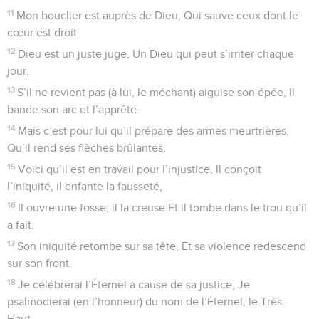
11
Mon bouclier est auprès de Dieu, Qui sauve ceux dont le
cœur est droit.
12
Dieu est un juste juge, Un Dieu qui peut s’irriter chaque
jour.
13
S’il ne revient pas (à lui, le méchant) aiguise son épée, Il
bande son arc et l’apprête.
14
Mais c’est pour lui qu’il prépare des armes meurtrières,
Qu’il rend ses flèches brûlantes.
15
Voici qu’il est en travail pour l’injustice, Il conçoit
l’iniquité, il enfante la fausseté,
16
Il ouvre une fosse, il la creuse Et il tombe dans le trou qu’il
a fait.
17
Son iniquité retombe sur sa tête, Et sa violence redescend
sur son front.
18
Je célébrerai l’Éternel à cause de sa justice, Je
psalmodierai (en l’honneur) du nom de l’Éternel, le Très-
Haut.