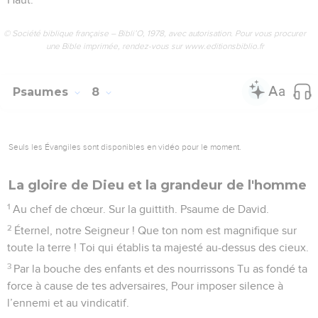
© Société biblique française – Bibli’O, 1978, avec autorisation. Pour vous procurer
une Bible imprimée, rendez-vous sur www.editionsbiblio.fr
Psaumes
8
Seuls les Évangiles sont disponibles en vidéo pour le moment.
La gloire de Dieu et la grandeur de l'homme
1
Au chef de chœur. Sur la guittith. Psaume de David.
2
Éternel, notre Seigneur ! Que ton nom est magnifique sur
toute la terre ! Toi qui établis ta majesté au-dessus des cieux.
3
Par la bouche des enfants et des nourrissons Tu as fondé ta
force à cause de tes adversaires, Pour imposer silence à
l’ennemi et au vindicatif.