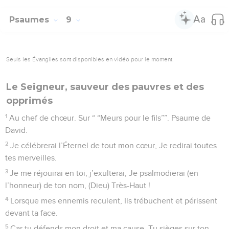
Psaumes
9
Seuls les Évangiles sont disponibles en vidéo pour le moment.
Le Seigneur, sauveur des pauvres et des
opprimés
1
Au chef de chœur. Sur “ “Meurs pour le fils””. Psaume de
David.
2
Je célébrerai l’Éternel de tout mon cœur, Je redirai toutes
tes merveilles.
3
Je me réjouirai en toi, j’exulterai, Je psalmodierai (en
l’honneur) de ton nom, (Dieu) Très-Haut !
4
Lorsque mes ennemis reculent, Ils trébuchent et périssent
devant ta face.
5
Car tu défends mon droit et ma cause, Tu sièges sur ton