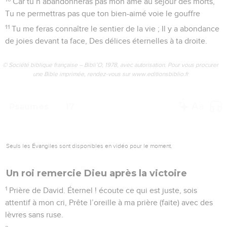
Car tu n’abandonneras pas mon âme au séjour des morts,
Tu ne permettras pas que ton bien-aimé voie le gouffre
11
Tu me feras connaître le sentier de la vie ; Il y a abondance
de joies devant ta face, Des délices éternelles à ta droite.
© Société biblique française – Bibli’O, 1978, avec autorisation. Pour vous procurer
une Bible imprimée, rendez-vous sur www.editionsbiblio.fr
Psaumes
17
Seuls les Évangiles sont disponibles en vidéo pour le moment.
Un roi remercie Dieu après la victoire
1
Prière de David. Éternel ! écoute ce qui est juste, sois
attentif à mon cri, Prête l’oreille à ma prière (faite) avec des
lèvres sans ruse.