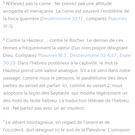
5
N'élevez pas la corne
: Ne prenez pas une attitude
arrogante et menaçante. La corne est souvent l'emblème de
la force guerrière (
Deutéronome 33.17
; comparez
Psaumes
18.3
).
6
Contre la Hauteur..., contre le Rocher
. Le dernier de ces
termes a fréquemment la valeur d'un nom propre désignant
Dieu. Comparez
Psaumes 18.3
;
Deutéronome 32.4
,
37
;
Esaïe
30.29
. Dans l'hébreu postérieur à la captivité, le mot
la
Hauteur
prend une valeur analogue. S'il a ce sens dans notre
passage, comme nous le pensons, le parallélisme des deux
parties du verset est parfait. Ici, comme au verset 2, nous
adoptons la leçon des Septante, qui modifie légèrement un
des mots du texte hébreu. La traduction littérale de l'hébreu
est :
Ne parlez pas avec un air insolent
.
7
Le désert montagneux
, en regard de l'orient et de
l'occident, doit désigner ici le sud de la Palestine. L'omission