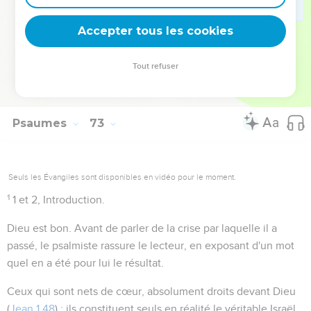
même exposait, sous forme de prière, la vision grandiose de
Accepter tous les cookies
la royauté idéale, telle qu'il l'entrevoyait.
Tout refuser
Autres ressources sur theotex.org, contact theotex@gmail.com
Psaumes
73
Seuls les Évangiles sont disponibles en vidéo pour le moment.
1
1 et 2
, Introduction.
Dieu est bon
. Avant de parler de la crise par laquelle il a
passé, le psalmiste rassure le lecteur, en exposant d'un mot
quel en a été pour lui le résultat.
Ceux qui sont nets de cœur
, absolument droits devant Dieu
(
Jean 1.48
) ; ils constituent seuls en réalité le véritable Israël