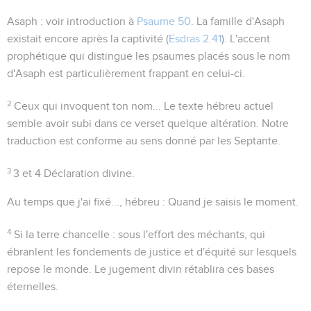
Asaph
: voir introduction à
Psaume 50
. La famille d'Asaph
existait encore après la captivité (
Esdras 2.41
). L'accent
prophétique qui distingue les psaumes placés sous le nom
d'Asaph est particulièrement frappant en celui-ci.
2
Ceux qui invoquent ton nom...
Le texte hébreu actuel
semble avoir subi dans ce verset quelque altération. Notre
traduction est conforme au sens donné par les Septante.
3
3 et 4
Déclaration divine.
Au temps que j'ai fixé...
, hébreu :
Quand je saisis le moment
.
4
Si la terre chancelle
: sous l'effort des méchants, qui
ébranlent les fondements de justice et d'équité sur lesquels
repose le monde. Le jugement divin rétablira ces bases
éternelles.