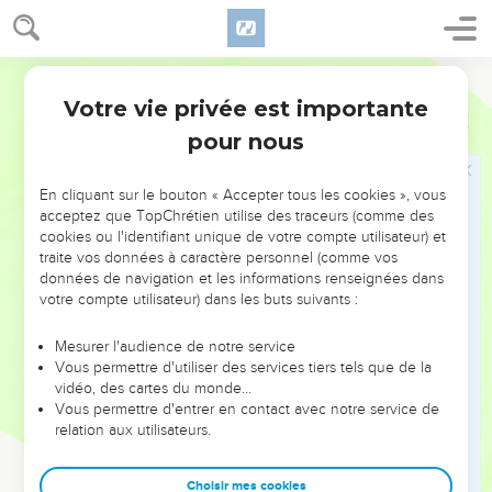
développée que celle qui termine le premier livre (
Psaumes
41.14
). Le verset 19 est comme un écho du psaume qui
précède.
Bible annotée
Votre vie privée est importante
Psaumes
72
20
Cette annotation, distincte à la fois du psaume et de la
pour nous
doxologie, doit avoir formé la clôture d'un ancien recueil
renfermant principalement les
prières de David
. Des
En cliquant sur le bouton « Accepter tous les cookies », vous
rédacteurs postérieurs ont sans doute remanié ce recueil, en
acceptez que TopChrétien utilise des traceurs (comme des
y introduisant des cantiques de date plus récente (47, 48, 66,
cookies ou l'identifiant unique de votre compte utilisateur) et
67, 69, etc.). Ils ont laissé subsister cette annotation
traite vos données à caractère personnel (comme vos
données de navigation et les informations renseignées dans
primitive, qui reste vraie, en ce sens que nous avons
votre compte utilisateur) dans les buts suivants :
apparemment. dans nos deux premiers livres, le noyau
principal d'un recueil de cantiques formé peu après l'époque
Mesurer l'audience de notre service
de David.
Vous permettre d'utiliser des services tiers tels que de la
vidéo, des cartes du monde…
Si, comme nous l'avons reconnu possible, ce
psaume 72
est
Vous permettre d'entrer en contact avec notre service de
relation aux utilisateurs.
de Salomon, on pourrait supposer avec Delitzsch que ce roi
lui-même prit soin de recueillir les
prières
de son père ; il
Choisir mes cookies
aurait ajouté, comme clôture du livre, ce cantique, où lui-