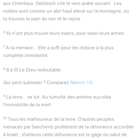
aux Orientaux. Delitzsch cite le vers arabe suivant :
Les
nobles sont comme un abri haut élevé sur la montagne, où
tu trouves le pain du soir et le repos.
6
Ils n'ont plus trouvé leurs mains
, pour saisir leurs armes.
7
A ta menace...
Elle a suffi pour les réduire à la plus
complète immobilité.
8
8 à 13
Le Dieu redoutable.
Qui peut subsister ?
Comparez
Nahum 1.6
.
9
La terre... se tut
. Au tumulte des armées succéda
l'immobilité de la mort.
10
Tous les malheureux de la terre
. D'autres peuples
menacés par Sanchérib profitèrent de la délivrance accordée
à Israël ; d'ailleurs cette délivrance est le gage du salut de