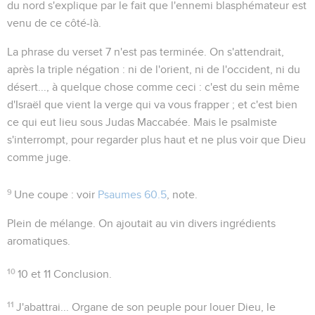
du nord s'explique par le fait que l'ennemi blasphémateur est
venu de ce côté-là.
La phrase du verset 7 n'est pas terminée. On s'attendrait,
après la triple négation :
ni de l'orient, ni de l'occident, ni du
désert...
, à quelque chose comme ceci : c'est du sein même
d'Israël que vient la verge qui va vous frapper ; et c'est bien
ce qui eut lieu sous Judas Maccabée. Mais le psalmiste
s'interrompt, pour regarder plus haut et ne plus voir que Dieu
comme juge.
9
Une coupe
: voir
Psaumes 60.5
, note.
Plein de mélange
. On ajoutait au vin divers ingrédients
aromatiques.
10
10 et 11
Conclusion.
11
J'abattrai...
Organe de son peuple pour louer Dieu, le