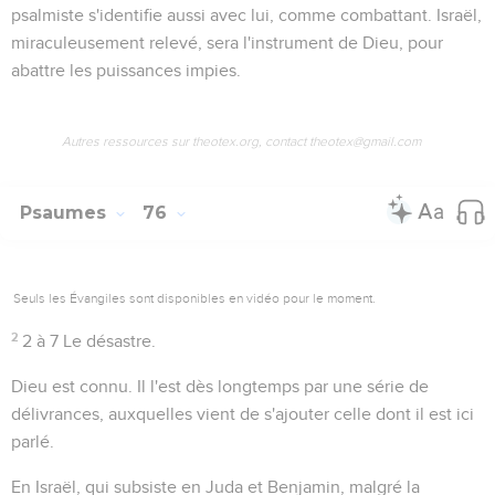
psalmiste s'identifie aussi avec lui, comme combattant. Israël,
miraculeusement relevé, sera l'instrument de Dieu, pour
abattre les puissances impies.
Autres ressources sur theotex.org, contact theotex@gmail.com
Psaumes
76
Seuls les Évangiles sont disponibles en vidéo pour le moment.
2
2 à 7
Le désastre.
Dieu est connu
. Il l'est dès longtemps par une série de
délivrances, auxquelles vient de s'ajouter celle dont il est ici
parlé.
En Israël
, qui subsiste en Juda et Benjamin, malgré la