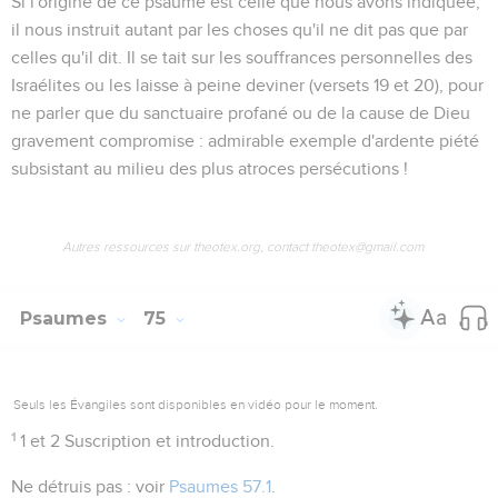
Si l'origine de ce psaume est celle que nous avons indiquée,
il nous instruit autant par les choses qu'il ne dit pas que par
celles qu'il dit. Il se tait sur les souffrances personnelles des
Israélites ou les laisse à peine deviner (versets 19 et 20), pour
ne parler que du sanctuaire profané ou de la cause de Dieu
gravement compromise : admirable exemple d'ardente piété
subsistant au milieu des plus atroces persécutions !
Autres ressources sur theotex.org, contact theotex@gmail.com
Psaumes
75
Seuls les Évangiles sont disponibles en vidéo pour le moment.
1
1 et 2
Suscription et introduction.
Ne détruis pas
: voir
Psaumes 57.1
.