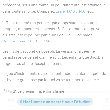
précédent, sous une forme un peu différente, est affirmée ici
dans toute sa force. Comparez
Esaïe 43.10
;
44.6
, etc.
16
Tu as racheté ton peuple
: par oppposition aux autres
peuples, mentionnés au verset 15. Ces derniers ont pu voir
qu'Israël est le peuple particulier de Dieu. Comparez
Deutéronome 7.6
;
Tite 2.14
.
Les fils de Jacob et de Joseph
. La version chaldéenne
paraphrase ce verset comme suit :
Les enfants que Jacob a
engendrés et que Joseph a nourris
.
Le
jeu d'instruments
qui se fait entendre maintenant prélude
à l'hymne grandiose par lequel va se terminer le psaume.
17
17 à 21
Le chemin frayé dans la mer.
Le souffle poétique si puissant et les images hardies de cet
Contenus
Versions
Commentaires
Strong
Dictionnaire
hymne rappellent
le chapitre 3
d'Habakuk.