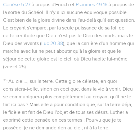
Genèse 5.27
à propos d'Enoch et
Psaumes 49.16
à propos de
la sortie du Schéol. Il n'y a ici aucune équivoque possible.
C'est bien de la gloire divine dans l'au-delà qu'il est question.
Le croyant s'empare, par la seule puissance de sa foi, de
cette certitude que Dieu n'est pas le Dieu des morts, mais le
Dieu des vivants (
Luc 20.38
), que la carrière d'un homme qui
marche avec lui ne peut aboutir qu'à la gloire et que le
séjour de cette gloire est le ciel, où Dieu habite lui-même
(verset 25).
25
Au ciel..., sur la terre
. Cette gloire céleste, en quoi
consistera-t-elle, sinon en ceci que, dans la vie à venir, Dieu
se communiquera plus complètement au croyant qu'il ne le
fait ici bas ? Mais elle a pour condition que, sur la
terre
déjà,
le fidèle ait fait de Dieu l'objet de tous ses désirs. Luther a
exprimé cette pensée en ces termes :
Pourvu que je te
possède, je ne demande rien au ciel, ni à la terre
.