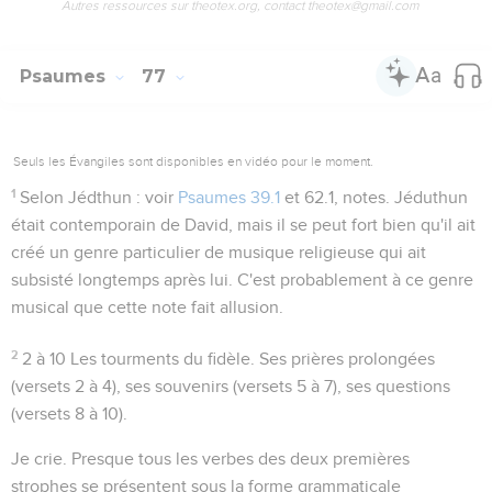
Autres ressources sur theotex.org, contact theotex@gmail.com
Psaumes
77
Seuls les Évangiles sont disponibles en vidéo pour le moment.
1
Selon Jédthun
: voir
Psaumes 39.1
et
62.1
, notes. Jéduthun
était contemporain de David, mais il se peut fort bien qu'il ait
créé un genre particulier de musique religieuse qui ait
subsisté longtemps après lui. C'est probablement à ce genre
musical que cette note fait allusion.
2
2 à 10
Les tourments du fidèle. Ses prières prolongées
(versets 2 à 4), ses souvenirs (versets 5 à 7), ses questions
(versets 8 à 10).
Je crie
. Presque tous les verbes des deux premières
strophes se présentent sous la forme grammaticale