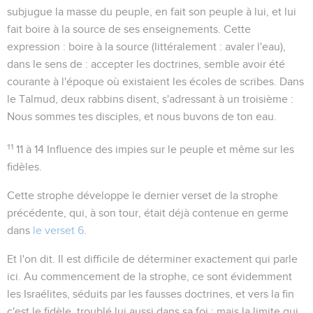
subjugue la masse du peuple, en fait
son peuple
à lui, et lui
fait boire à la
source
de ses enseignements. Cette
expression :
boire à la source
(littéralement :
avaler l'eau
),
dans le sens de : accepter les doctrines, semble avoir été
courante à l'époque où existaient les écoles de scribes. Dans
le Talmud, deux rabbins disent, s'adressant à un troisième :
Nous sommes tes disciples, et nous buvons de ton eau
.
11
11 à 14
Influence des impies sur le peuple et même sur les
fidèles.
Cette strophe développe le dernier verset de la strophe
précédente, qui, à son tour, était déjà contenue en germe
dans
le verset 6
.
Et l'on dit
. Il est difficile de déterminer exactement qui parle
ici. Au commencement de la strophe, ce sont évidemment
les Israélites, séduits par les fausses doctrines, et vers la fin
c'est le fidèle, troublé lui aussi dans sa foi ; mais la limite qui