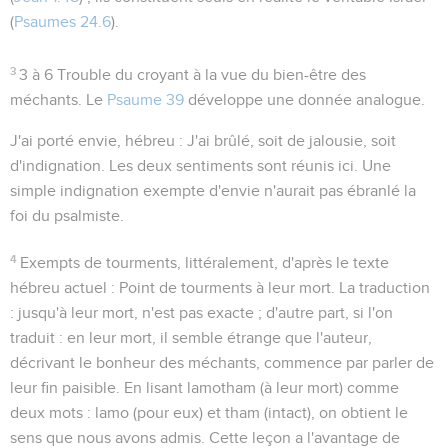
(
Psaumes 24.6
).
3
3 à 6
Trouble du croyant à la vue du bien-être des
méchants. Le
Psaume 39
développe une donnée analogue.
J'ai porté envie
, hébreu :
J'ai brûlé
, soit de jalousie, soit
d'indignation. Les deux sentiments sont réunis ici. Une
simple indignation exempte d'envie n'aurait pas ébranlé la
foi du psalmiste.
4
Exempts de tourments
, littéralement, d'après le texte
hébreu actuel :
Point de tourments à leur mort
. La traduction
:
jusqu'à leur mort
, n'est pas exacte ; d'autre part, si l'on
traduit :
en leur mort
, il semble étrange que l'auteur,
décrivant le bonheur des méchants, commence par parler de
leur fin paisible. En lisant
lamotham
(à leur mort) comme
deux mots :
lamo
(pour eux) et
tham
(intact), on obtient le
sens que nous avons admis. Cette leçon a l'avantage de