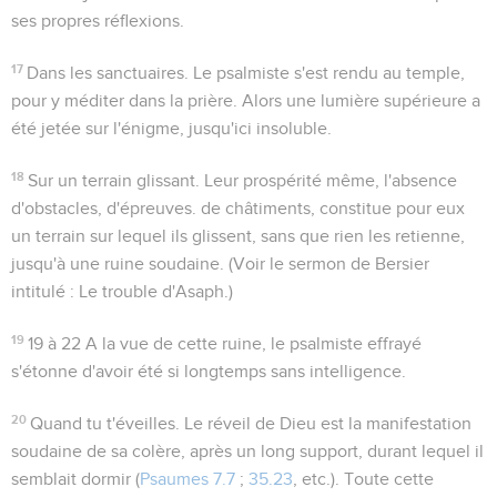
ses propres réflexions.
17
Dans les sanctuaires
. Le psalmiste s'est rendu au temple,
pour y méditer dans la prière. Alors une lumière supérieure a
été jetée sur l'énigme, jusqu'ici insoluble.
18
Sur un terrain glissant
. Leur prospérité même, l'absence
d'obstacles, d'épreuves. de châtiments, constitue pour eux
un terrain sur lequel ils glissent, sans que rien les retienne,
jusqu'à une ruine soudaine. (Voir le sermon de Bersier
intitulé :
Le trouble d'Asaph
.)
19
19 à 22
A la vue de cette ruine, le psalmiste effrayé
s'étonne d'avoir été si longtemps sans intelligence.
20
Quand tu t'éveilles
. Le réveil de Dieu est la manifestation
soudaine de sa colère, après un long support, durant lequel il
semblait dormir (
Psaumes 7.7
;
35.23
, etc.). Toute cette