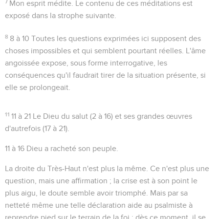
7
Mon esprit médite
. Le contenu de ces méditations est
exposé dans la strophe suivante.
8
8 à 10
Toutes les questions exprimées ici supposent des
choses impossibles et qui semblent pourtant réelles. L'âme
angoissée expose, sous forme interrogative, les
conséquences qu'il faudrait tirer de la situation présente, si
elle se prolongeait.
11
11 à 21
Le Dieu du salut (2 à 16) et ses grandes œuvres
d'autrefois (17 à 21).
11 à 16
Dieu a racheté son peuple.
La droite du Très-Haut n'est plus la même
. Ce n'est plus une
question, mais une affirmation ; la crise est à son point le
plus aigu, le doute semble avoir triomphé. Mais par sa
netteté même une telle déclaration aide au psalmiste à
reprendre pied sur le terrain de la foi ; dès ce moment, il se