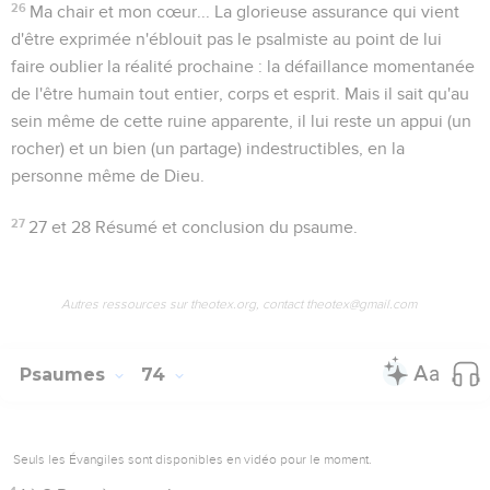
26
Ma chair et mon cœur...
La glorieuse assurance qui vient
d'être exprimée n'éblouit pas le psalmiste au point de lui
faire oublier la réalité prochaine : la défaillance momentanée
de l'être humain tout entier, corps et esprit. Mais il sait qu'au
sein même de cette ruine apparente, il lui reste un appui (
un
rocher
) et un bien (
un partage
) indestructibles, en la
personne même de Dieu.
27
27 et 28
Résumé et conclusion du psaume.
Autres ressources sur theotex.org, contact theotex@gmail.com
Psaumes
74
Seuls les Évangiles sont disponibles en vidéo pour le moment.