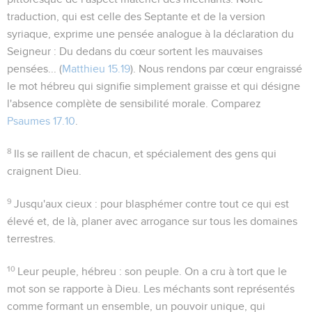
traduction, qui est celle des Septante et de la version
syriaque, exprime une pensée analogue à la déclaration du
Seigneur :
Du dedans du cœur sortent les mauvaises
pensées...
(
Matthieu 15.19
). Nous rendons par
cœur engraissé
le mot hébreu qui signifie simplement
graisse
et qui désigne
l'absence complète de sensibilité morale. Comparez
Psaumes 17.10
.
8
Ils se raillent
de chacun, et spécialement des gens qui
craignent Dieu.
9
Jusqu'aux cieux
: pour blasphémer contre tout ce qui est
élevé et, de là, planer avec arrogance sur tous les domaines
terrestres.
10
Leur peuple
, hébreu :
son peuple
. On a cru à tort que le
mot
son
se rapporte à Dieu. Les méchants sont représentés
comme formant un ensemble, un pouvoir unique, qui