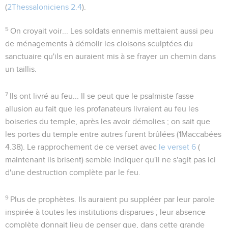
(
2Thessaloniciens 2.4
).
5
On croyait voir...
Les soldats ennemis mettaient aussi peu
de ménagements à démolir les cloisons sculptées du
sanctuaire qu'ils en auraient mis à se frayer un chemin dans
un taillis.
7
Ils ont livré au feu...
Il se peut que le psalmiste fasse
allusion au fait que les profanateurs livraient au feu les
boiseries du temple, après les avoir démolies ; on sait que
les portes du temple entre autres furent brûlées (
1Maccabées
4.38
). Le rapprochement de ce verset avec
le verset 6
(
maintenant ils brisent
) semble indiquer qu'il ne s'agit pas ici
d'une destruction complète par le feu.
9
Plus de prophètes
. Ils auraient pu suppléer par leur parole
inspirée à toutes les institutions disparues ; leur absence
complète donnait lieu de penser que, dans cette grande