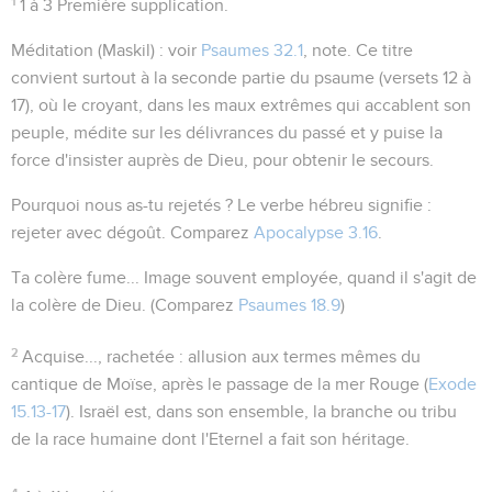
1
1 à 3
Première supplication.
Méditation
(
Maskil
) : voir
Psaumes 32.1
, note. Ce titre
convient surtout à la seconde partie du psaume (versets 12 à
17), où le croyant, dans les maux extrêmes qui accablent son
peuple, médite sur les délivrances du passé et y puise la
force d'insister auprès de Dieu, pour obtenir le secours.
Pourquoi nous as-tu rejetés ?
Le verbe hébreu signifie :
rejeter avec dégoût
. Comparez
Apocalypse 3.16
.
Ta colère fume...
Image souvent employée, quand il s'agit de
la colère de Dieu. (Comparez
Psaumes 18.9
)
2
Acquise..., rachetée
: allusion aux termes mêmes du
cantique de Moïse, après le passage de la mer Rouge (
Exode
15.13-17
). Israël est, dans son ensemble, la branche ou
tribu
de la race humaine dont l'Eternel a fait son héritage.