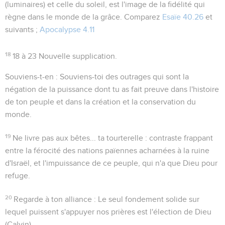
(
luminaires
) et celle du soleil, est l'image de la fidélité qui
règne dans le monde de la grâce. Comparez
Esaïe 40.26
et
suivants ;
Apocalypse 4.11
18
18 à 23
Nouvelle supplication.
Souviens-t-en
: Souviens-toi des outrages qui sont la
négation de la puissance dont tu as fait preuve dans l'histoire
de ton peuple et dans la création et la conservation du
monde.
19
Ne livre pas aux bêtes... ta tourterelle
: contraste frappant
entre la férocité des nations païennes acharnées à la ruine
d'Israël, et l'impuissance de ce peuple, qui n'a que Dieu pour
refuge.
20
Regarde à ton alliance
:
Le seul fondement solide sur
lequel puissent s'appuyer nos prières est l'élection de Dieu
(Calvin).