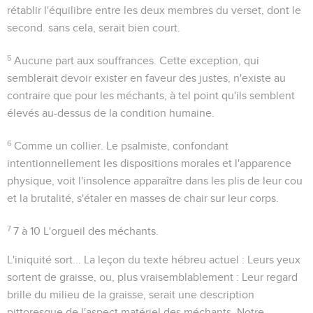
rétablir l'équilibre entre les deux membres du verset, dont le
second. sans cela, serait bien court.
5
Aucune part aux souffrances
. Cette exception, qui
semblerait devoir exister en faveur des justes, n'existe au
contraire que pour les méchants, à tel point qu'ils semblent
élevés au-dessus de la condition humaine.
6
Comme un collier
. Le psalmiste, confondant
intentionnellement les dispositions morales et l'apparence
physique, voit l'insolence apparaître dans les plis de leur cou
et la brutalité, s'étaler en masses de chair sur leur corps.
7
7 à 10
L'orgueil des méchants.
L'iniquité sort...
La leçon du texte hébreu actuel :
Leurs yeux
sortent de graisse
, ou, plus vraisemblablement :
Leur regard
brille du milieu de la graisse
, serait une description
pittoresque de l'aspect matériel des méchants. Notre