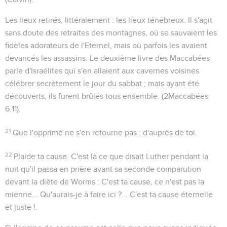
Les lieux retirés
, littéralement :
les lieux ténébreux
. Il s'agit
sans doute des retraites des montagnes, où se sauvaient les
fidèles adorateurs de l'Eternel, mais où parfois les avaient
devancés les assassins. Le deuxième livre des Maccabées
parle d'Israélites qui
s'en allaient aux cavernes voisines
célébrer secrètement le jour du sabbat ; mais ayant été
découverts, ils furent brûlés tous ensemble
. (
2Maccabées
6.11
).
21
Que l'opprimé ne s'en retourne pas
: d'auprès de toi.
22
Plaide ta cause
. C'est là ce que disait Luther pendant la
nuit qu'il passa en prière avant sa seconde comparution
devant la diète de Worms :
C'est ta cause, ce n'est pas la
mienne... Qu'aurais-je à faire ici ?... C'est ta cause éternelle
et juste !
.