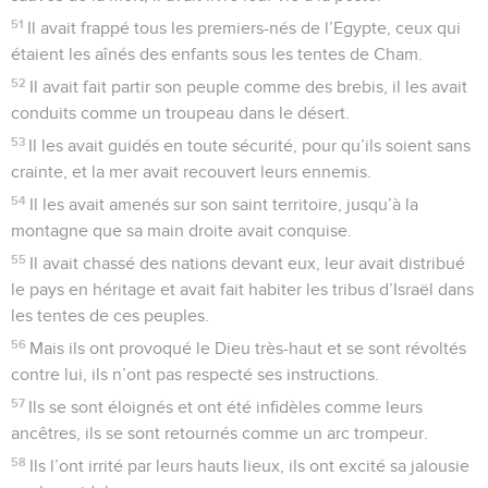
25
Ils ont tous mangé ce pain des grands, il leur a envoyé de
la nourriture à satiété.
26
Il a fait souffler dans le ciel le vent d’est, et il a amené par
sa puissance le vent du sud.
27
Il a fait pleuvoir sur eux la viande comme de la poussière,
et les oiseaux ailés comme le sable de la mer ;
28
il les a fait tomber au milieu de leur camp, tout autour de
leurs tentes.
29
Ils ont mangé et ont été pleinement rassasiés : Dieu leur a
donné ce qu’ils avaient désiré.
30
Mais ils n’avaient pas encore assouvi leur désir, ils avaient
encore la nourriture dans la bouche,
31
quand la colère de Dieu a éclaté contre eux : il a fait
mourir les plus vigoureux, il a abattu les jeunes hommes
d’Israël.
32
Malgré tout cela, ils ont continué à pécher et n’ont pas cru
à ses merveilles.