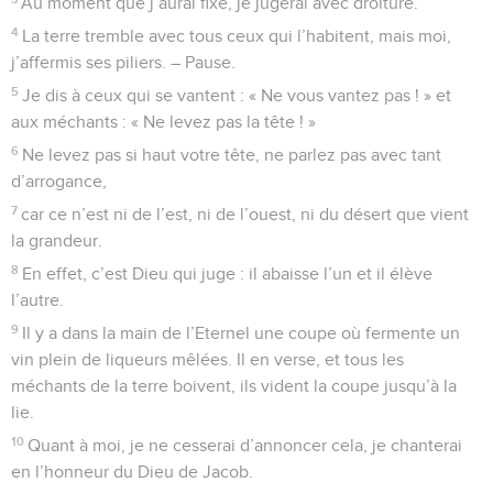
Souviens-toi du mont Sion où tu faisais ta résidence !
3
Porte tes pas vers ces endroits toujours en ruine ! L’ennemi
a tout dévasté dans le sanctuaire,
4
tes adversaires ont rugi au milieu de ton temple ; ils ont
établi pour signes leurs signes.
5
On les a vus pareils à ceux qui lèvent la hache dans une
épaisse forêt,
6
quand ils ont brisé toutes les sculptures à coups de masses
et de marteaux.
7
Ils ont mis le feu à ton sanctuaire, ils ont abattu, profané la
demeure de ton nom.
8
Ils disaient dans leur cœur : « Traitons-les tous avec
violence ! » Ils ont brûlé dans le pays tous les lieux saints.
9
Nous ne voyons plus nos signes, il n’y a plus de prophète,
et personne parmi nous qui sache jusqu’à quand…
10
Jusqu’à quand, ô Dieu, l’adversaire va-t-il proférer ses