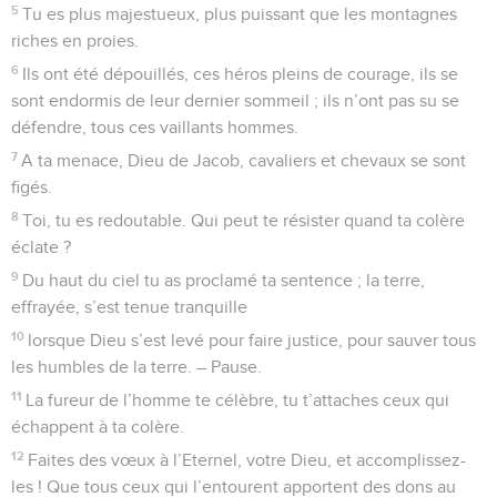
19
Ne livre pas aux bêtes la vie de ta tourterelle, n’oublie pas
définitivement le sort des malheureux qui t’appartiennent,
20
prête attention à ton alliance, car les endroits retirés du
pays sont pleins de repaires de brigands !
21
Que l’opprimé ne fasse pas demi-tour, couvert de honte,
que le malheureux et le pauvre célèbrent ton nom !
22
Lève-toi, ô Dieu, défends ta cause, souviens-toi des
insultes que le fou t’adresse chaque jour !
23
N’oublie pas les cris de tes adversaires, le tapage sans
cesse grandissant de ceux qui s’attaquent à toi !
Psaumes
75
Seuls les Évangiles sont disponibles en vidéo pour le moment.
A Sion, Dieu a cassé la guerre