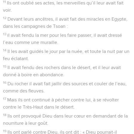
11
Je me dis : « Ce qui fait ma souffrance, c’est que la main
droite du Très-Haut n’est plus la même. »
12
Je me rappelle la manière d’agir de l’Eternel. Oui, je veux
me souvenir de tes miracles passés.
13
Je réfléchis à toute ton activité, je veux méditer tes hauts
faits.
14
O Dieu, tes voies sont saintes. Quel dieu est grand comme
Dieu ?
15
Tu es le Dieu qui fait des miracles. Tu as fait connaître ta
puissance parmi les peuples ;
16
par ton bras tu as racheté ton peuple, les descendants de
Jacob et de Joseph. – Pause.
17
L’eau t’a vu, ô Dieu, l’eau t’a vu : elle a tremblé, les abîmes
ont été ébranlés.
18
Les nuages ont déversé des torrents d’eau, le tonnerre a
retenti dans le ciel, et tes flèches ont volé de tous côtés.
19