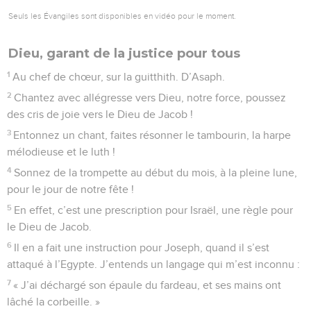
Seigneur !
13
Et nous, ton peuple, le troupeau dont tu es le berger, nous
te célébrerons éternellement ; de génération en génération
nous proclamerons tes louanges.
Psaumes
80
Seuls les Évangiles sont disponibles en vidéo pour le moment.
Ah, si mon peuple m'écoutait…!
1
Au chef de chœur, sur la mélodie « Les lis du témoignage ».
Psaume d’Asaph.
2
Prête l’oreille, berger d’Israël, toi qui conduis Joseph
comme un troupeau ! Interviens dans ta splendeur, toi qui
sièges entre les chérubins !
3
Devant Ephraïm, Benjamin et Manassé, déploie ta force et