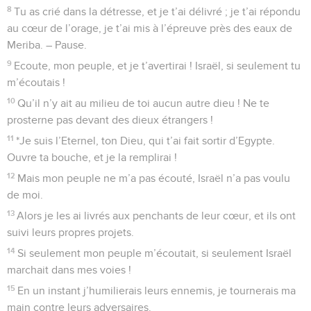
viens à notre secours !
4
O Dieu, relève-nous ! Fais briller ton visage, et nous serons
sauvés !
5
Eternel, Dieu de l’univers, jusqu’à quand t’irriteras-tu contre
la prière de ton peuple ?
6
Tu les as nourris d’un pain trempé de larmes, tu leur as fait
boire des larmes à pleine mesure.
7
Tu fais de nous une source de conflits pour nos voisins et
nos ennemis se moquent de nous.
8
Dieu de l’univers, relève-nous ! Fais briller ton visage, et
nous serons sauvés !
9
Tu avais arraché de l’Egypte une vigne : tu as chassé des
nations et tu l’as plantée.
10
Tu as déblayé le sol devant elle : elle a pris racine et
rempli la terre.
11
Les montagnes étaient couvertes de son ombre, et ses
rameaux étaient comme des cèdres de Dieu.