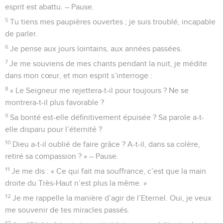
vin plein de liqueurs mêlées. Il en verse, et tous les
méchants de la terre boivent, ils vident la coupe jusqu’à la
lie.
10
Quant à moi, je ne cesserai d’annoncer cela, je chanterai
en l’honneur du Dieu de Jacob.
11
J’abattrai toutes les forces des méchants, mais les forces
du juste seront relevées.
Psaumes
76
Seuls les Évangiles sont disponibles en vidéo pour le moment.
Dans la détresse j'évoque tes merveilles
d'autrefois
1
Au chef de chœur, avec instruments à cordes. Psaume,
chant d’Asaph.
2
Dieu s’est fait connaître en Juda, son nom est grand en