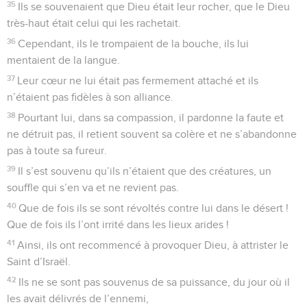
9
Les hommes d’Ephraïm, armés de leur arc, ont tourné le
dos, le jour du combat.
10
Ils n’ont pas gardé l’alliance de Dieu, ils ont refusé de se
conformer à sa loi.
11
Ils ont oublié ses actes, les merveilles qu’il leur avait fait
voir.
12
Devant leurs ancêtres, il avait fait des miracles en Egypte,
dans les campagnes de Tsoan :
13
il avait fendu la mer pour les faire passer, il avait dressé
l’eau comme une muraille.
14
Il les avait guidés le jour par la nuée, et toute la nuit par un
feu éclatant.
15
Il avait fendu des rochers dans le désert, et il leur avait
donné à boire en abondance.
16
Du rocher il avait fait jaillir des sources et couler de l’eau,
comme des fleuves.