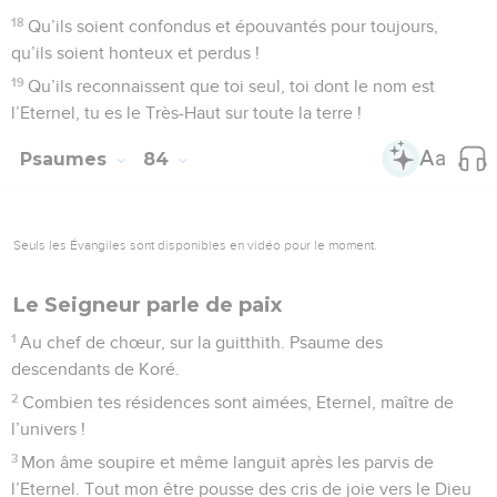
1
Psaume d’Asaph. Dieu se tient dans l’assemblée de Dieu, il
juge au milieu des dieux :
2
« Jusqu’à quand jugerez-vous de façon injuste et
favoriserez-vous les méchants ? – Pause.
3
» Rendez justice au faible et à l’orphelin, faites droit au
malheureux et à l’indigent,
4
sauvez le faible et le pauvre, délivrez-les des méchants !
5
Ils ne savent rien, ils ne comprennent rien, ils marchent
dans les ténèbres ; toutes les fondations de la terre sont
ébranlées.
6
*J’avais dit : ‘Vous êtes des dieux, vous êtes tous des fils du
Très-Haut.’
7
Cependant vous mourrez comme des hommes, vous
tomberez comme un prince quelconque. »
8
Lève-toi, ô Dieu, juge la terre, car toutes les nations
t’appartiennent !