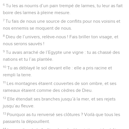
Psaumes
79
Seuls les Évangiles sont disponibles en vidéo pour le moment.
O Berger d'Israël, écoute!
1
Psaume d’Asaph. O Dieu, les nations ont envahi ton
héritage ; elles ont rendu impur ton saint temple, elles ont
fait de Jérusalem un tas de ruines.
2
Elles ont donné le cadavre de tes serviteurs en pâture aux
oiseaux du ciel, le corps de tes fidèles aux bêtes de la terre.
3
Elles ont versé leur sang comme de l’eau tout autour de
Jérusalem, et personne n’était là pour les enterrer.
4
Nous sommes devenus un objet de mépris pour nos
voisins, de moquerie et de raillerie pour ceux qui nous
entourent.
5
Jusqu’à quand, Eternel, t’irriteras-tu sans cesse et ta colère