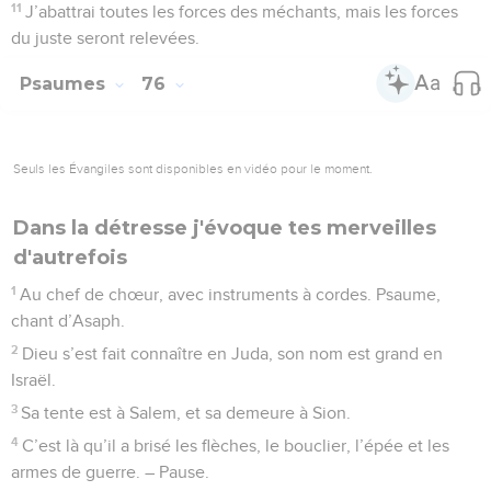
insultes, et l’ennemi mépriser sans cesse ton nom ?
11
Pourquoi retires-tu ta main, ta main droite ? Sors-la !
Détruis l’adversaire !
12
Dieu est mon roi depuis les temps anciens, lui qui
accomplit des délivrances sur toute la terre.
13
Tu as fendu la mer par ta puissance, tu as brisé les têtes
des monstres sur les eaux ;
14
tu as écrasé la tête du léviathan, tu l’as donné pour
nourriture aux habitants du désert.
15
Tu as fait jaillir des sources et des torrents, tu as mis à sec
des fleuves qui n’arrêtaient jamais de couler.
16
A toi appartient le jour, à toi appartient la nuit ; tu as établi
la lune et le soleil.
17
Tu as fixé toutes les limites de la terre, tu as formé l’été et
l’hiver.
18
Souviens-toi que l’ennemi insulte l’Eternel et qu’un
peuple rempli de folie méprise ton nom !