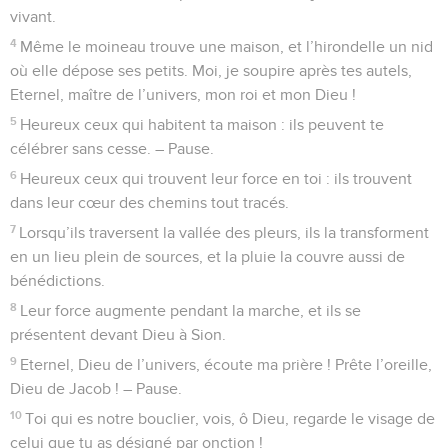
Psaumes
83
Seuls les Évangiles sont disponibles en vidéo pour le moment.
Cantique des pèlerins arrivant à Jérusalem
1
Chant, psaume d’Asaph.
2
O Dieu, ne garde pas le silence ! Ne te tais pas et ne reste
pas inactif, ô Dieu !
3
En effet, tes ennemis s’agitent, ceux qui te détestent
relèvent la tête.
4
Ils forment de perfides complots contre ton peuple, ils
conspirent contre ceux que tu protèges :
5
« Venez, disent-ils, exterminons-les du milieu des nations,
et qu’on ne se souvienne plus du nom d’Israël ! »
6
Ils intriguent tous d’un même cœur, ils font une alliance
contre toi :