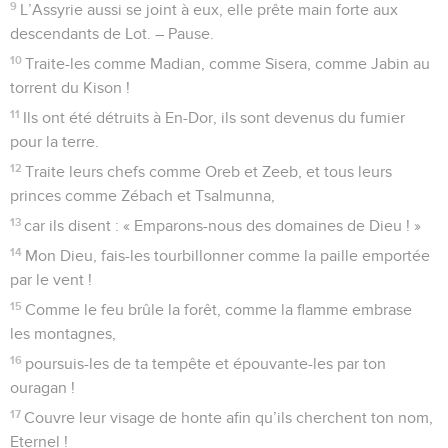
suivi leurs propres projets.
14
Si seulement mon peuple m’écoutait, si seulement Israël
marchait dans mes voies !
15
En un instant j’humilierais leurs ennemis, je tournerais ma
main contre leurs adversaires.
16
Ceux qui détestent l’Eternel le flatteraient, et le bonheur
d’Israël durerait toujours.
17
Je le nourrirais du meilleur blé, et je le rassasierais de miel
sauvage.
Psaumes
82
Seuls les Évangiles sont disponibles en vidéo pour le moment.
Prière du peuple de Dieu menacé par ses
voisins