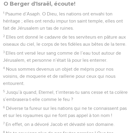
à la foudre.
49
Il avait lâché contre eux son ardente colère, la fureur, la
rage et la détresse, une troupe d’anges de malheur.
50
Il avait donné libre cours à sa colère : il ne les avait pas
sauvés de la mort, il avait livré leur vie à la peste.
51
Il avait frappé tous les premiers-nés de l’Egypte, ceux qui
étaient les aînés des enfants sous les tentes de Cham.
52
Il avait fait partir son peuple comme des brebis, il les avait
conduits comme un troupeau dans le désert.
53
Il les avait guidés en toute sécurité, pour qu’ils soient sans
crainte, et la mer avait recouvert leurs ennemis.
54
Il les avait amenés sur son saint territoire, jusqu’à la
montagne que sa main droite avait conquise.
55
Il avait chassé des nations devant eux, leur avait distribué
le pays en héritage et avait fait habiter les tribus d’Israël dans
les tentes de ces peuples.
56
Mais ils ont provoqué le Dieu très-haut et se sont révoltés