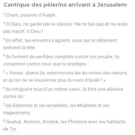
le Dieu de Jacob.
6
Il en a fait une instruction pour Joseph, quand il s’est
attaqué à l’Egypte. J’entends un langage qui m’est inconnu :
7
« J’ai déchargé son épaule du fardeau, et ses mains ont
lâché la corbeille. »
8
Tu as crié dans la détresse, et je t’ai délivré ; je t’ai répondu
au cœur de l’orage, je t’ai mis à l’épreuve près des eaux de
Meriba. – Pause.
9
Ecoute, mon peuple, et je t’avertirai ! Israël, si seulement tu
m’écoutais !
10
Qu’il n’y ait au milieu de toi aucun autre dieu ! Ne te
prosterne pas devant des dieux étrangers !
11
*Je suis l’Eternel, ton Dieu, qui t’ai fait sortir d’Egypte.
Ouvre ta bouche, et je la remplirai !
12
Mais mon peuple ne m’a pas écouté, Israël n’a pas voulu
de moi.
13
Alors je les ai livrés aux penchants de leur cœur, et ils ont