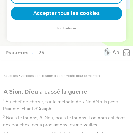
deviennent vos tremplins. Que vous guidiez un ministère, une
équipe, un groupe ou une famille, leur expérience est faite
Accepter tous les cookies
pour vous.
Tout refuser
Je découvre l’événement
Psaumes
74
Seuls les Évangiles sont disponibles en vidéo pour le moment.
C'est Dieu qui est juge
1
Cantique d’Asaph. Pourquoi, ô Dieu, nous rejettes-tu
définitivement ? Pourquoi t’irrites-tu contre le troupeau dont
tu es le berger ?
2
Souviens-toi de ton peuple que tu as acquis autrefois, que
tu as racheté pour en faire une tribu qui t’appartienne !