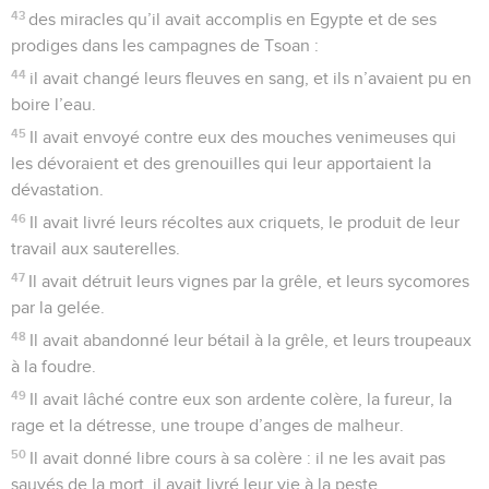
17
Mais ils ont continué à pécher contre lui, à se révolter
contre le Très-Haut dans le désert.
18
Ils ont provoqué Dieu dans leur cœur en demandant de la
nourriture à leur goût.
19
Ils ont parlé contre Dieu, ils ont dit : « Dieu pourrait-il
dresser une table dans le désert ?
20
Voici, il a frappé le rocher et l’eau a coulé, des torrents se
sont déversés. Pourra-t-il aussi donner du pain ou fournir de
la viande à son peuple ? »
21
L’Eternel a entendu cela, et il a été irrité ; un feu s’est
allumé contre Jacob, et la colère a éclaté contre Israël
22
parce qu’ils n’ont pas cru en Dieu, parce qu’ils n’ont pas
eu confiance dans son secours.
23
Il a donné ses ordres aux nuages d’en haut, et il a ouvert
les portes du ciel ;
24
il a fait pleuvoir sur eux de la manne comme nourriture, *il
leur a donné le pain du ciel.