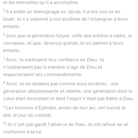
Dieu, et il m’écoutera.
3
Quand je suis dans la détresse, je cherche le Seigneur ; la
nuit, mes mains se tendent vers lui, sans se lasser ; je refuse
toute consolation.
4
Je me souviens de Dieu et je gémis ; je médite, et mon
esprit est abattu. – Pause.
5
Tu tiens mes paupières ouvertes ; je suis troublé, incapable
de parler.
6
Je pense aux jours lointains, aux années passées.
7
Je me souviens de mes chants pendant la nuit, je médite
dans mon cœur, et mon esprit s’interroge :
8
« Le Seigneur me rejettera-t-il pour toujours ? Ne se
montrera-t-il plus favorable ?
9
Sa bonté est-elle définitivement épuisée ? Sa parole a-t-
elle disparu pour l’éternité ?
10
Dieu a-t-il oublié de faire grâce ? A-t-il, dans sa colère,
retiré sa compassion ? » – Pause.