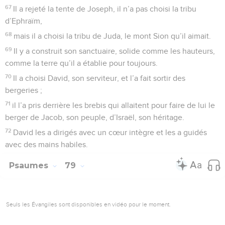
Que de fois ils l’ont irrité dans les lieux arides !
41
Ainsi, ils ont recommencé à provoquer Dieu, à attrister le
Saint d’Israël.
42
Ils ne se sont pas souvenus de sa puissance, du jour où il
les avait délivrés de l’ennemi,
43
des miracles qu’il avait accomplis en Egypte et de ses
prodiges dans les campagnes de Tsoan :
44
il avait changé leurs fleuves en sang, et ils n’avaient pu en
boire l’eau.
45
Il avait envoyé contre eux des mouches venimeuses qui
les dévoraient et des grenouilles qui leur apportaient la
dévastation.
46
Il avait livré leurs récoltes aux criquets, le produit de leur
travail aux sauterelles.
47
Il avait détruit leurs vignes par la grêle, et leurs sycomores
par la gelée.
48
Il avait abandonné leur bétail à la grêle, et leurs troupeaux