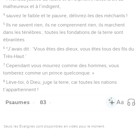
Eternel, Dieu de l’univers, relève-nous ! Fais briller ton
visage, et nous serons sauvés !
Psaumes
81
Seuls les Évangiles sont disponibles en vidéo pour le moment.
Dieu, garant de la justice pour tous
1
Au chef de chœur, sur la guitthith. D’Asaph.
2
Chantez avec allégresse vers Dieu, notre force, poussez
des cris de joie vers le Dieu de Jacob !
3
Entonnez un chant, faites résonner le tambourin, la harpe
mélodieuse et le luth !
4
Sonnez de la trompette au début du mois, à la pleine lune,
pour le jour de notre fête !
5
En effet, c’est une prescription pour Israël, une règle pour