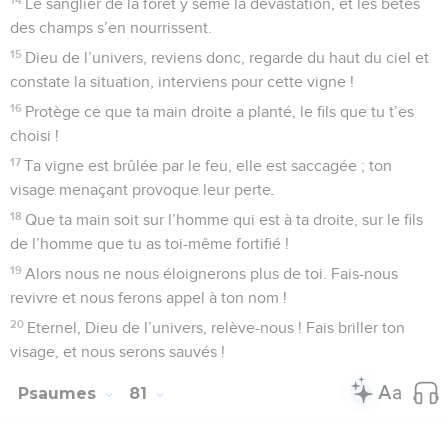
s’embrasera-t-elle comme le feu ?
6
Déverse ta fureur sur les nations qui ne te connaissent pas
et sur les royaumes qui ne font pas appel à ton nom !
7
En effet, on a dévoré Jacob et dévasté son domaine.
8
Ne te souviens plus de nos fautes passées ! Que tes
compassions viennent sur nous sans tarder, car nous
sommes bien malheureux !
9
Secours-nous, Dieu de notre salut, pour la gloire de ton
nom ! Délivre-nous et pardonne nos péchés, à cause de ton
nom !
10
Pourquoi les nations diraient-elles : « Où est leur Dieu ? »
Qu’on sache parmi les nations, et puissions-nous le voir, que
tu venges le sang de tes serviteurs, le sang versé !
11
Que les gémissements des prisonniers parviennent jusqu’à
toi ! Par ton bras puissant, sauve ceux qui sont destinés à la
mort !
12
Rends sept fois à nos voisins les insultes qu’ils t’ont faites,