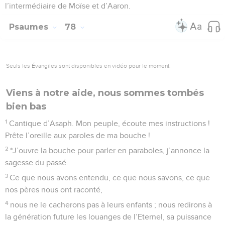
les humbles de la terre. – Pause.
11
La fureur de l’homme te célèbre, tu t’attaches ceux qui
échappent à ta colère.
12
Faites des vœux à l’Eternel, votre Dieu, et accomplissez-
les ! Que tous ceux qui l’entourent apportent des dons au
Dieu terrible !
13
Il abat l’orgueil des princes, il est redoutable pour les rois
de la terre.
Psaumes
77
Seuls les Évangiles sont disponibles en vidéo pour le moment.
Le passé d'Israël, une leçon à ne pas oublier
1
Au chef de chœur, d’après Jeduthun. Psaume d’Asaph.
2
Ma voix s’élève vers Dieu, et je crie ; ma voix s’élève vers