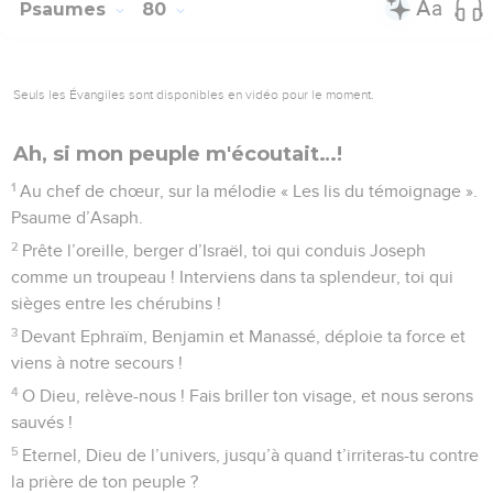
pas pleuré leurs morts.
65
Le Seigneur s’est éveillé comme un homme qui a dormi,
comme un héros ragaillardi par le vin.
66
Il a frappé ses adversaires et les a fait reculer, il les a
couverts d’une honte éternelle.
67
Il a rejeté la tente de Joseph, il n’a pas choisi la tribu
d’Ephraïm,
68
mais il a choisi la tribu de Juda, le mont Sion qu’il aimait.
69
Il y a construit son sanctuaire, solide comme les hauteurs,
comme la terre qu’il a établie pour toujours.
70
Il a choisi David, son serviteur, et l’a fait sortir des
bergeries ;
71
il l’a pris derrière les brebis qui allaitent pour faire de lui le
berger de Jacob, son peuple, d’Israël, son héritage.
72
David les a dirigés avec un cœur intègre et les a guidés
avec des mains habiles.