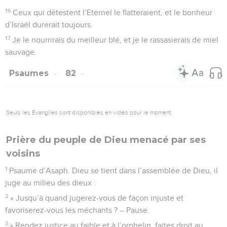
12
Elle étendait ses branches jusqu’à la mer, et ses rejets
jusqu’au fleuve.
13
Pourquoi as-tu renversé ses clôtures ? Voilà que tous les
passants la dépouillent.
14
Le sanglier de la forêt y sème la dévastation, et les bêtes
des champs s’en nourrissent.
15
Dieu de l’univers, reviens donc, regarde du haut du ciel et
constate la situation, interviens pour cette vigne !
16
Protège ce que ta main droite a planté, le fils que tu t’es
choisi !
17
Ta vigne est brûlée par le feu, elle est saccagée ; ton
visage menaçant provoque leur perte.
18
Que ta main soit sur l’homme qui est à ta droite, sur le fils
de l’homme que tu as toi-même fortifié !
19
Alors nous ne nous éloignerons plus de toi. Fais-nous
revivre et nous ferons appel à ton nom !
20