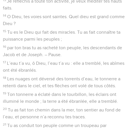
Israël.
3
Sa tente est à Salem, et sa demeure à Sion.
4
C’est là qu’il a brisé les flèches, le bouclier, l’épée et les
armes de guerre. – Pause.
5
Tu es plus majestueux, plus puissant que les montagnes
riches en proies.
6
Ils ont été dépouillés, ces héros pleins de courage, ils se
sont endormis de leur dernier sommeil ; ils n’ont pas su se
défendre, tous ces vaillants hommes.
7
A ta menace, Dieu de Jacob, cavaliers et chevaux se sont
figés.
8
Toi, tu es redoutable. Qui peut te résister quand ta colère
éclate ?
9
Du haut du ciel tu as proclamé ta sentence ; la terre,
effrayée, s’est tenue tranquille
10
lorsque Dieu s’est levé pour faire justice, pour sauver tous