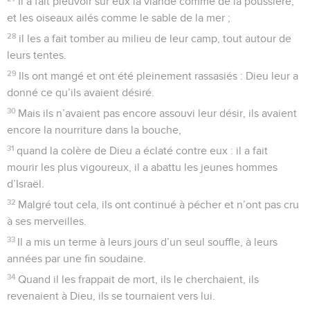
3
Ce que nous avons entendu, ce que nous savons, ce que
nos pères nous ont raconté,
4
nous ne le cacherons pas à leurs enfants ; nous redirons à
la génération future les louanges de l’Eternel, sa puissance
et les merveilles qu’il a accomplies.
5
Il a établi un témoignage en Jacob, il a mis une loi en
Israël, et il a ordonné à nos ancêtres de l’enseigner à leurs
enfants
6
pour que la génération future, celle des enfants à naître, la
connaisse, et que, devenus grands, ils en parlent à leurs
enfants.
7
Ainsi, ils mettraient leur confiance en Dieu, ils
n’oublieraient pas la manière d’agir de Dieu et
respecteraient ses commandements.
8
Ainsi, ils ne seraient pas comme leurs ancêtres : une
génération désobéissante et rebelle, une génération dont le
cœur était inconstant et dont l’esprit n’était pas fidèle à Dieu.