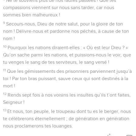
contre lui, ils n’ont pas respecté ses instructions.
57
Ils se sont éloignés et ont été infidèles comme leurs
ancêtres, ils se sont retournés comme un arc trompeur.
58
Ils l’ont irrité par leurs hauts lieux, ils ont excité sa jalousie
par leurs idoles.
59
Dieu a entendu cela, et il a été irrité, il a durement rejeté
Israël.
60
Il a abandonné la demeure de Silo, la tente où il habitait
parmi les hommes.
61
Il a livré sa puissance à l’exil, et sa parure entre les mains
de l’ennemi.
62
Il a livré son peuple à l’épée, il s’est irrité contre son
héritage :
63
le feu a dévoré ses jeunes gens, et ses vierges n’ont plus
été célébrées ;
64
ses prêtres sont tombés par l’épée, et ses veuves n’ont