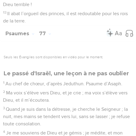
1
Au chef de chœur, sur la mélodie de « Ne détruis pas ».
Psaume, chant d’Asaph.
2
Nous te louons, ô Dieu, nous te louons. Ton nom est dans
nos bouches, nous proclamons tes merveilles.
3
Au moment que j’aurai fixé, je jugerai avec droiture.
4
La terre tremble avec tous ceux qui l’habitent, mais moi,
j’affermis ses piliers. – Pause.
5
Je dis à ceux qui se vantent : « Ne vous vantez pas ! » et
aux méchants : « Ne levez pas la tête ! »
6
Ne levez pas si haut votre tête, ne parlez pas avec tant
d’arrogance,
7
car ce n’est ni de l’est, ni de l’ouest, ni du désert que vient
la grandeur.
8
En effet, c’est Dieu qui juge : il abaisse l’un et il élève
l’autre.
9
Il y a dans la main de l’Eternel une coupe où fermente un