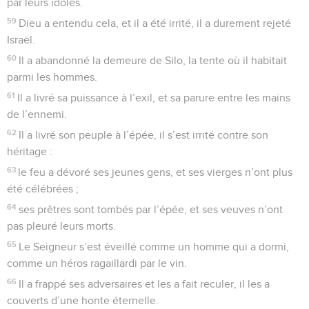
33
Il a mis un terme à leurs jours d’un seul souffle, à leurs
années par une fin soudaine.
34
Quand il les frappait de mort, ils le cherchaient, ils
revenaient à Dieu, ils se tournaient vers lui.
35
Ils se souvenaient que Dieu était leur rocher, que le Dieu
très-haut était celui qui les rachetait.
36
Cependant, ils le trompaient de la bouche, ils lui
mentaient de la langue.
37
Leur cœur ne lui était pas fermement attaché et ils
n’étaient pas fidèles à son alliance.
38
Pourtant lui, dans sa compassion, il pardonne la faute et
ne détruit pas, il retient souvent sa colère et ne s’abandonne
pas à toute sa fureur.
39
Il s’est souvenu qu’ils n’étaient que des créatures, un
souffle qui s’en va et ne revient pas.
40
Que de fois ils se sont révoltés contre lui dans le désert !