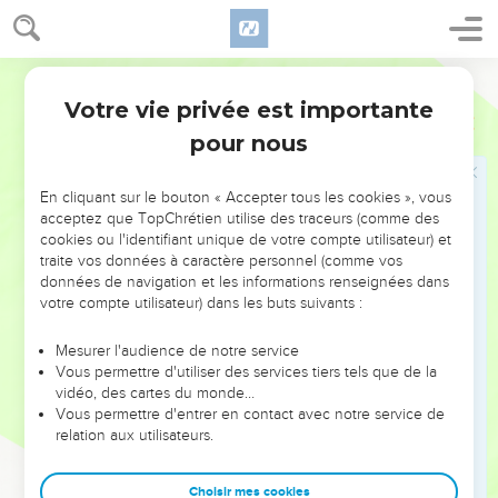
Votre vie privée est importante
pour nous
NE MANQUEZ PAS L’ÉVÉNEMENT
En cliquant sur le bouton « Accepter tous les cookies », vous
DE L’ANNÉE !
acceptez que TopChrétien utilise des traceurs (comme des
cookies ou l'identifiant unique de votre compte utilisateur) et
ET SI LEURS ERREURS POUVAIENT VOUS ÉVITER LES
traite vos données à caractère personnel (comme vos
VOTRES ?
données de navigation et les informations renseignées dans
votre compte utilisateur) dans les buts suivants :
On admire souvent les leaders pour leurs réussites, leur impact,
leur foi ou leur vision. Mais on voit moins les doutes, les erreurs
Mesurer l'audience de notre service
Vous permettre d'utiliser des services tiers tels que de la
et les saisons difficiles qu'ils ont traversés, alors même que ce
vidéo, des cartes du monde…
sont elles qui les ont façonnés.
Vous permettre d'entrer en contact avec notre service de
relation aux utilisateurs.
Dans cette conférence, leaders, entrepreneurs, et responsables
reviennent sur les erreurs marquantes de leur parcours et les
clés pour avancer avec plus de sagesse afin que leurs erreurs
Choisir mes cookies