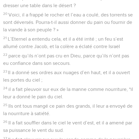
Ton tonnerre a éclaté dans le tourbillon, les éclairs ont
illuminé le monde ; la terre a été ébranlée, elle a tremblé.
20
Tu as fait ton chemin dans la mer, ton sentier au fond de
l’eau, et personne n’a reconnu tes traces.
21
Tu as conduit ton peuple comme un troupeau par
l’intermédiaire de Moïse et d’Aaron.
Psaumes
78
Seuls les Évangiles sont disponibles en vidéo pour le moment.
Viens à notre aide, nous sommes tombés
bien bas
1
Cantique d’Asaph. Mon peuple, écoute mes instructions !
Prête l’oreille aux paroles de ma bouche !
2
*J’ouvre la bouche pour parler en paraboles, j’annonce la
sagesse du passé.