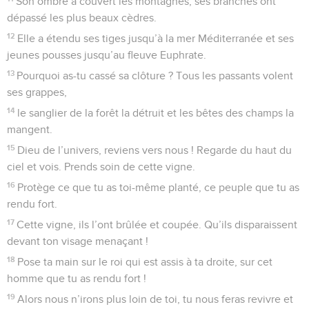
Son ombre a couvert les montagnes, ses branches ont
dépassé les plus beaux cèdres.
12
Elle a étendu ses tiges jusqu’à la mer Méditerranée et ses
jeunes pousses jusqu’au fleuve Euphrate.
13
Pourquoi as-tu cassé sa clôture ? Tous les passants volent
ses grappes,
14
le sanglier de la forêt la détruit et les bêtes des champs la
mangent.
15
Dieu de l’univers, reviens vers nous ! Regarde du haut du
ciel et vois. Prends soin de cette vigne.
16
Protège ce que tu as toi-même planté, ce peuple que tu as
rendu fort.
17
Cette vigne, ils l’ont brûlée et coupée. Qu’ils disparaissent
devant ton visage menaçant !
18
Pose ta main sur le roi qui est assis à ta droite, sur cet
homme que tu as rendu fort !
19
Alors nous n’irons plus loin de toi, tu nous feras revivre et