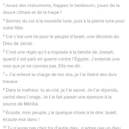
3
Jouez des instruments, frappez le tambourin, jouez de la
douce cithare et de la harpe !
4
Sonnez du cor à la nouvelle lune, puis à la pleine lune pour
notre fête.
5
Car c’est une loi pour le peuple d’Israël, une décision du
Dieu de Jacob.
6
C’est une règle qu’il a imposée à la famille de Joseph,
quand il est parti en guerre contre l’Égypte. J’entends une
voix que je ne connais pas. Elle me dit :
7
« J’ai enlevé la charge de ton dos, je t’ai libéré des durs
travaux.
8
Dans le malheur, tu as crié, je t’ai sauvé. Je t’ai répondu,
caché dans l’orage. Je t’ai fait passer une épreuve à la
source de Mériba.
9
Écoute, mon peuple, j’ai quelque chose à te dire. Israël,
écoute-moi donc !
10
Tu n’auras pas chez toi d’autre dieu, n’adore pas un dieu