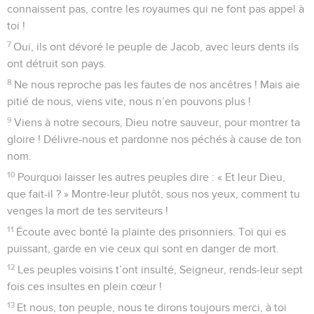
connaissent pas, contre les royaumes qui ne font pas appel à
toi !
7
Oui, ils ont dévoré le peuple de Jacob, avec leurs dents ils
ont détruit son pays.
8
Ne nous reproche pas les fautes de nos ancêtres ! Mais aie
pitié de nous, viens vite, nous n’en pouvons plus !
9
Viens à notre secours, Dieu notre sauveur, pour montrer ta
gloire ! Délivre-nous et pardonne nos péchés à cause de ton
nom.
10
Pourquoi laisser les autres peuples dire : « Et leur Dieu,
que fait-il ? » Montre-leur plutôt, sous nos yeux, comment tu
venges la mort de tes serviteurs !
11
Écoute avec bonté la plainte des prisonniers. Toi qui es
puissant, garde en vie ceux qui sont en danger de mort.
12
Les peuples voisins t’ont insulté, Seigneur, rends-leur sept
fois ces insultes en plein cœur !
13
Et nous, ton peuple, nous te dirons toujours merci, à toi