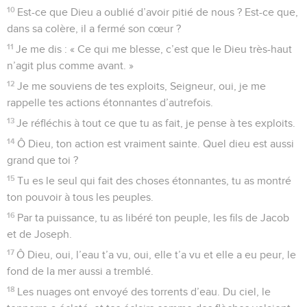
10
Est-ce que Dieu a oublié d’avoir pitié de nous ? Est-ce que,
dans sa colère, il a fermé son cœur ?
11
Je me dis : « Ce qui me blesse, c’est que le Dieu très-haut
n’agit plus comme avant. »
12
Je me souviens de tes exploits, Seigneur, oui, je me
rappelle tes actions étonnantes d’autrefois.
13
Je réfléchis à tout ce que tu as fait, je pense à tes exploits.
14
Ô Dieu, ton action est vraiment sainte. Quel dieu est aussi
grand que toi ?
15
Tu es le seul qui fait des choses étonnantes, tu as montré
ton pouvoir à tous les peuples.
16
Par ta puissance, tu as libéré ton peuple, les fils de Jacob
et de Joseph.
17
Ô Dieu, oui, l’eau t’a vu, oui, elle t’a vu et elle a eu peur, le
fond de la mer aussi a tremblé.
18
Les nuages ont envoyé des torrents d’eau. Du ciel, le