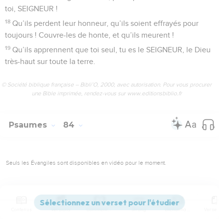
toi, SEIGNEUR !
18
Qu’ils perdent leur honneur, qu’ils soient effrayés pour
toujours ! Couvre-les de honte, et qu’ils meurent !
19
Qu’ils apprennent que toi seul, tu es le SEIGNEUR, le Dieu
très-haut sur toute la terre.
© Société biblique française – Bibli’O, 2000, avec autorisation. Pour vous procurer
une Bible imprimée, rendez-vous sur www.editionsbiblio.fr
Psaumes
84
Seuls les Évangiles sont disponibles en vidéo pour le moment.
Le Seigneur parle de paix
1
Psaume du groupe de Coré, pris dans le livre du chef de
Contenus
Versions
Commentaires
Strong
Dictionnaire
chorale. Avec la harpe de Gath.