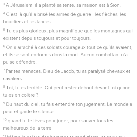
3
À Jérusalem, il a planté sa tente, sa maison est à Sion.
4
C’est là qu’il a brisé les armes de guerre : les flèches, les
boucliers et les lances.
5
Tu es plus glorieux, plus magnifique que les montagnes qui
existent depuis toujours et pour toujours.
6
On a arraché à ces soldats courageux tout ce qu’ils avaient,
et ils se sont endormis dans la mort. Aucun combattant n’a
pu se défendre.
7
Par tes menaces, Dieu de Jacob, tu as paralysé chevaux et
cavaliers.
8
Toi, tu es terrible. Qui peut rester debout devant toi quand
tu es en colère ?
9
Du haut du ciel, tu fais entendre ton jugement. Le monde a
peur et garde le silence
10
quand tu te lèves pour juger, pour sauver tous les
malheureux de la terre.
11