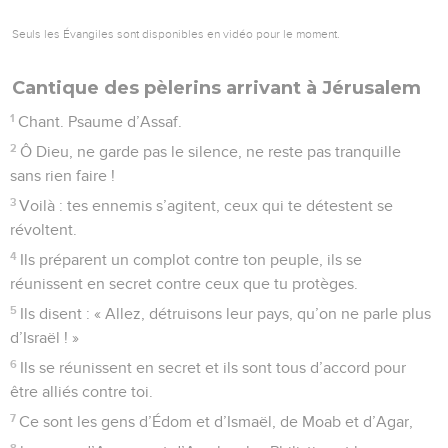
Seuls les Évangiles sont disponibles en vidéo pour le moment.
Cantique des pèlerins arrivant à Jérusalem
1
Chant. Psaume d’Assaf.
2
Ô Dieu, ne garde pas le silence, ne reste pas tranquille
sans rien faire !
3
Voilà : tes ennemis s’agitent, ceux qui te détestent se
révoltent.
4
Ils préparent un complot contre ton peuple, ils se
réunissent en secret contre ceux que tu protèges.
5
Ils disent : « Allez, détruisons leur pays, qu’on ne parle plus
d’Israël ! »
6
Ils se réunissent en secret et ils sont tous d’accord pour
être alliés contre toi.
7
Ce sont les gens d’Édom et d’Ismaël, de Moab et d’Agar,
8