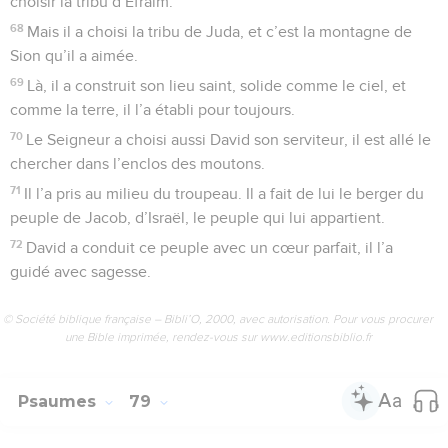
choisir la tribu d’Éfraïm.
68
Mais il a choisi la tribu de Juda, et c’est la montagne de
Sion qu’il a aimée.
69
Là, il a construit son lieu saint, solide comme le ciel, et
comme la terre, il l’a établi pour toujours.
70
Le Seigneur a choisi aussi David son serviteur, il est allé le
chercher dans l’enclos des moutons.
71
Il l’a pris au milieu du troupeau. Il a fait de lui le berger du
peuple de Jacob, d’Israël, le peuple qui lui appartient.
72
David a conduit ce peuple avec un cœur parfait, il l’a
guidé avec sagesse.
© Société biblique française – Bibli’O, 2000, avec autorisation. Pour vous procurer
une Bible imprimée, rendez-vous sur www.editionsbiblio.fr
Psaumes
79