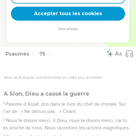
23
N’oublie pas les cris de tes ennemis, le bruit toujours plus
Accepter tous les cookies
fort de tes adversaires.
© Société biblique française – Bibli’O, 2000, avec autorisation. Pour vous procurer
Tout refuser
une Bible imprimée, rendez-vous sur www.editionsbiblio.fr
Psaumes
75
Seuls les Évangiles sont disponibles en vidéo pour le moment.
A Sion, Dieu a cassé la guerre
1
Psaume d’Assaf, pris dans le livre du chef de chorale. Sur
l’air de : « Ne détruis pas... » Chant.
2
Nous te disons merci, ô Dieu, nous te disons merci, car tu
es proche de nous. Nous racontons tes actions magnifiques.
3