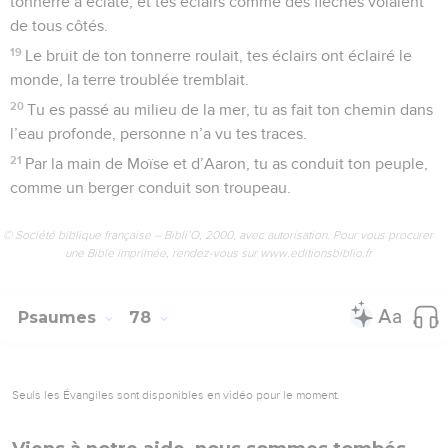
tonnerre a éclaté, et tes éclairs comme des flèches volaient
de tous côtés.
19
Le bruit de ton tonnerre roulait, tes éclairs ont éclairé le
monde, la terre troublée tremblait.
20
Tu es passé au milieu de la mer, tu as fait ton chemin dans
l’eau profonde, personne n’a vu tes traces.
21
Par la main de Moïse et d’Aaron, tu as conduit ton peuple,
comme un berger conduit son troupeau.
© Société biblique française – Bibli’O, 2000, avec autorisation. Pour vous procurer
une Bible imprimée, rendez-vous sur www.editionsbiblio.fr
Psaumes
78
Seuls les Évangiles sont disponibles en vidéo pour le moment.