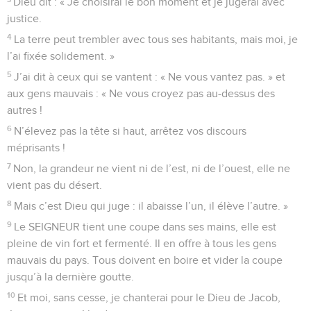
Dieu dit : « Je choisirai le bon moment et je jugerai avec
justice.
4
La terre peut trembler avec tous ses habitants, mais moi, je
l’ai fixée solidement. »
5
J’ai dit à ceux qui se vantent : « Ne vous vantez pas. » et
aux gens mauvais : « Ne vous croyez pas au-dessus des
autres !
6
N’élevez pas la tête si haut, arrêtez vos discours
méprisants !
7
Non, la grandeur ne vient ni de l’est, ni de l’ouest, elle ne
vient pas du désert.
8
Mais c’est Dieu qui juge : il abaisse l’un, il élève l’autre. »
9
Le SEIGNEUR tient une coupe dans ses mains, elle est
pleine de vin fort et fermenté. Il en offre à tous les gens
mauvais du pays. Tous doivent en boire et vider la coupe
jusqu’à la dernière goutte.
10
Et moi, sans cesse, je chanterai pour le Dieu de Jacob,