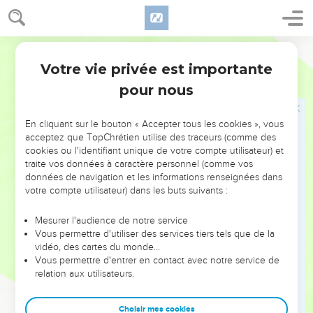
rends secs des fleuves toujours pleins d’eau.
16
Le jour est à toi, la nuit est à toi, toi qui as créé la lune et le
Parole de Vie
soleil.
Votre vie privée est importante
17
Tu as fixé toutes les limites de la terre, et c’est toi qui as
Psaumes
74
fait les saisons.
pour nous
18
Souviens-toi de ceci, SEIGNEUR : tes ennemis t’insultent,
et un peuple stupide méprise ton nom !
En cliquant sur le bouton « Accepter tous les cookies », vous
acceptez que TopChrétien utilise des traceurs (comme des
19
Ne livre pas aux bêtes sauvages la vie de ton peuple très
cookies ou l'identifiant unique de votre compte utilisateur) et
aimé. N’oublie pas pour toujours la vie des malheureux de
traite vos données à caractère personnel (comme vos
données de navigation et les informations renseignées dans
ton peuple !
votre compte utilisateur) dans les buts suivants :
20
Sois attentif à ton alliance ! Dans les lieux sombres du
pays, des gens se cachent pour agir avec violence.
Mesurer l'audience de notre service
Vous permettre d'utiliser des services tiers tels que de la
21
Ceux qu’on écrase, qu’ils ne reviennent pas couverts de
vidéo, des cartes du monde…
honte ! Mais que les malheureux et les pauvres chantent ton
Vous permettre d'entrer en contact avec notre service de
nom !
relation aux utilisateurs.
22
Lève-toi, ô Dieu, défends ta cause ! Souviens-toi des
insultes que ces gens stupides te lancent toute la journée.
Choisir mes cookies