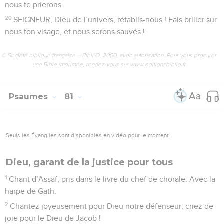
nous te prierons.
20
SEIGNEUR, Dieu de l’univers, rétablis-nous ! Fais briller sur
nous ton visage, et nous serons sauvés !
© Société biblique française – Bibli’O, 2000, avec autorisation. Pour vous procurer
une Bible imprimée, rendez-vous sur www.editionsbiblio.fr
Psaumes
81
Seuls les Évangiles sont disponibles en vidéo pour le moment.
Dieu, garant de la justice pour tous
1
Chant d’Assaf, pris dans le livre du chef de chorale. Avec la
harpe de Gath.
2
Chantez joyeusement pour Dieu notre défenseur, criez de
joie pour le Dieu de Jacob !