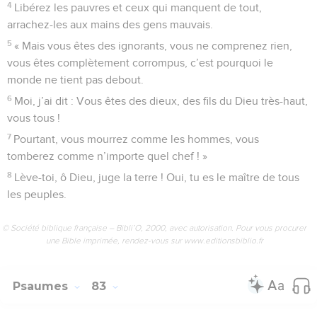
4
Libérez les pauvres et ceux qui manquent de tout,
arrachez-les aux mains des gens mauvais.
5
« Mais vous êtes des ignorants, vous ne comprenez rien,
vous êtes complètement corrompus, c’est pourquoi le
monde ne tient pas debout.
6
Moi, j’ai dit : Vous êtes des dieux, des fils du Dieu très-haut,
vous tous !
7
Pourtant, vous mourrez comme les hommes, vous
tomberez comme n’importe quel chef ! »
8
Lève-toi, ô Dieu, juge la terre ! Oui, tu es le maître de tous
les peuples.
© Société biblique française – Bibli’O, 2000, avec autorisation. Pour vous procurer
une Bible imprimée, rendez-vous sur www.editionsbiblio.fr
Psaumes
83