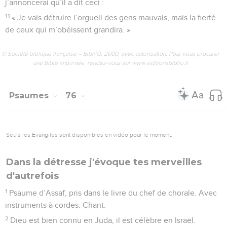
j’annoncerai qu’il a dit ceci :
11
« Je vais détruire l’orgueil des gens mauvais, mais la fierté
de ceux qui m’obéissent grandira. »
© Société biblique française – Bibli’O, 2000, avec autorisation. Pour vous procurer
une Bible imprimée, rendez-vous sur www.editionsbiblio.fr
Psaumes
76
Seuls les Évangiles sont disponibles en vidéo pour le moment.
Dans la détresse j'évoque tes merveilles
d'autrefois
1
Psaume d’Assaf, pris dans le livre du chef de chorale. Avec
instruments à cordes. Chant.
2
Dieu est bien connu en Juda, il est célèbre en Israël.