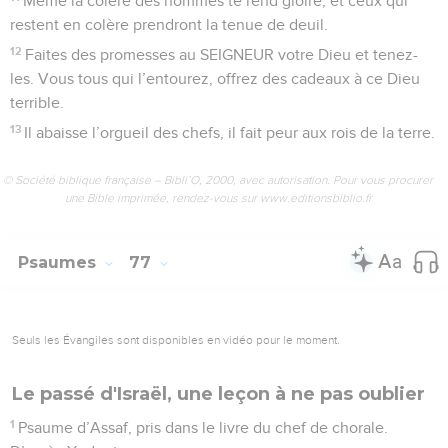
Même la colère des hommes te rend gloire, et ceux qui
restent en colère prendront la tenue de deuil.
12
Faites des promesses au SEIGNEUR votre Dieu et tenez-
les. Vous tous qui l’entourez, offrez des cadeaux à ce Dieu
terrible.
13
Il abaisse l’orgueil des chefs, il fait peur aux rois de la terre.
© Société biblique française – Bibli’O, 2000, avec autorisation. Pour vous procurer
une Bible imprimée, rendez-vous sur www.editionsbiblio.fr
Psaumes
77
Seuls les Évangiles sont disponibles en vidéo pour le moment.
Le passé d'Israël, une leçon à ne pas oublier
1
Psaume d’Assaf, pris dans le livre du chef de chorale.