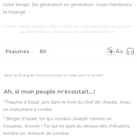
notre berger. De génération en génération, nous chanterons
ta louange.
© Société biblique française – Bibli’O, 2000, avec autorisation. Pour vous procurer
une Bible imprimée, rendez-vous sur www.editionsbiblio.fr
Psaumes
80
Seuls les Évangiles sont disponibles en vidéo pour le moment.
Ah, si mon peuple m'écoutait…!
1
Psaume d’Assaf, pris dans le livre du chef de chorale. Avec
un instrument à cordes.
2
Berger d’Israël, toi qui conduis Joseph comme un
troupeau, écoute ! Toi qui es assis au-dessus des chérubins,
montre-toi, entouré de lumière.