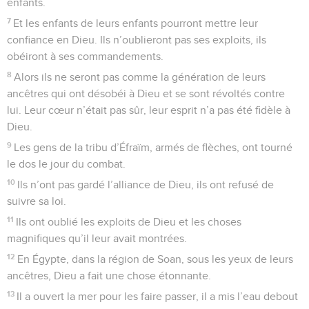
enfants.
7
Et les enfants de leurs enfants pourront mettre leur
confiance en Dieu. Ils n’oublieront pas ses exploits, ils
obéiront à ses commandements.
8
Alors ils ne seront pas comme la génération de leurs
ancêtres qui ont désobéi à Dieu et se sont révoltés contre
lui. Leur cœur n’était pas sûr, leur esprit n’a pas été fidèle à
Dieu.
9
Les gens de la tribu d’Éfraïm, armés de flèches, ont tourné
le dos le jour du combat.
10
Ils n’ont pas gardé l’alliance de Dieu, ils ont refusé de
suivre sa loi.
11
Ils ont oublié les exploits de Dieu et les choses
magnifiques qu’il leur avait montrées.
12
En Égypte, dans la région de Soan, sous les yeux de leurs
ancêtres, Dieu a fait une chose étonnante.
13
Il a ouvert la mer pour les faire passer, il a mis l’eau debout