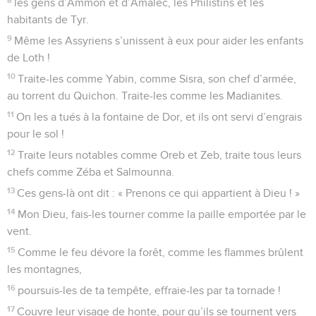
les gens d’Ammon et d’Amalec, les Philistins et les
habitants de Tyr.
9
Même les Assyriens s’unissent à eux pour aider les enfants
de Loth !
10
Traite-les comme Yabin, comme Sisra, son chef d’armée,
au torrent du Quichon. Traite-les comme les Madianites.
11
On les a tués à la fontaine de Dor, et ils ont servi d’engrais
pour le sol !
12
Traite leurs notables comme Oreb et Zeb, traite tous leurs
chefs comme Zéba et Salmounna.
13
Ces gens-là ont dit : « Prenons ce qui appartient à Dieu ! »
14
Mon Dieu, fais-les tourner comme la paille emportée par le
vent.
15
Comme le feu dévore la forêt, comme les flammes brûlent
les montagnes,
16
poursuis-les de ta tempête, effraie-les par ta tornade !
17
Couvre leur visage de honte, pour qu’ils se tournent vers