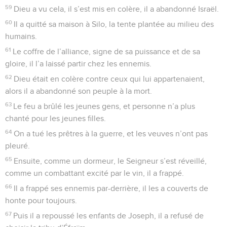
59
Dieu a vu cela, il s’est mis en colère, il a abandonné Israël.
60
Il a quitté sa maison à Silo, la tente plantée au milieu des
humains.
61
Le coffre de l’alliance, signe de sa puissance et de sa
gloire, il l’a laissé partir chez les ennemis.
62
Dieu était en colère contre ceux qui lui appartenaient,
alors il a abandonné son peuple à la mort.
63
Le feu a brûlé les jeunes gens, et personne n’a plus
chanté pour les jeunes filles.
64
On a tué les prêtres à la guerre, et les veuves n’ont pas
pleuré.
65
Ensuite, comme un dormeur, le Seigneur s’est réveillé,
comme un combattant excité par le vin, il a frappé.
66
Il a frappé ses ennemis par-derrière, il les a couverts de
honte pour toujours.
67
Puis il a repoussé les enfants de Joseph, il a refusé de