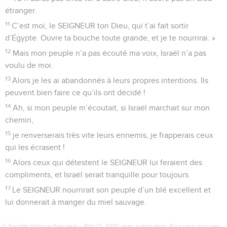
étranger.
11
C’est moi, le SEIGNEUR ton Dieu, qui t’ai fait sortir
d’Égypte. Ouvre ta bouche toute grande, et je te nourrirai. »
12
Mais mon peuple n’a pas écouté ma voix, Israël n’a pas
voulu de moi.
13
Alors je les ai abandonnés à leurs propres intentions. Ils
peuvent bien faire ce qu’ils ont décidé !
14
Ah, si mon peuple m’écoutait, si Israël marchait sur mon
chemin,
15
je renverserais très vite leurs ennemis, je frapperais ceux
qui les écrasent !
16
Alors ceux qui détestent le SEIGNEUR lui feraient des
compliments, et Israël serait tranquille pour toujours.
17
Le SEIGNEUR nourrirait son peuple d’un blé excellent et
lui donnerait à manger du miel sauvage.
© Société biblique française – Bibli’O, 2000, avec autorisation. Pour vous procurer