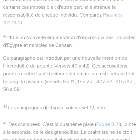
certains cas impossible ; d'autre part, elle atténue la
responsabilité de chaque individu. Comparez
Psaumes
103.13-14
.
40
40 à 55
Nouvelle énumération d'œuvres divines : miracles
d'Egypte et miracles de Canaan.
Ce paragraphe est introduit par une nouvelle mention de
l'incrédulité du peuple (versets 40 à 42). Ces accusations
portées contre Israël reviennent comme un triste refrain tout
le long du psaume (versets 9 à 11 ; 17 à 20 ; 32 à 37 ; 40 à 42 ;
56 à 58).
43
Les campagnes de Tsoan
. voir verset 12, note.
45
Des scarabées
. C'est la quatrième plaie (
Exode 8.21
), jointe
à la seconde, celle
des grenouilles
. Le psalmiste ne se croit
pas obligé de tout dire. Il choisit parmi les plaies celles qui