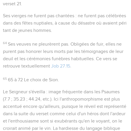
verset 21.
Ses vierges ne furent pas chantées
: ne furent pas célébrées
dans des fêtes nuptiales, à cause du désastre où avaient péri
tant de jeunes hommes.
64
Ses veuves ne pleurèrent pas
. Obligées de fuir, elles ne
purent pas honorer leurs morts par les témoignages de leur
deuil et les cérémonies funèbres habituelles. Ce vers se
retrouve textuellement
Job 27.15
.
65
65 à 72
Le choix de Sion.
Le Seigneur s'éveilla
: image fréquente dans les Psaumes
(
7.7 ; 35.23 ; 44.24
, etc.). Ici l'anthropomorphisme est plus
accentué encore qu'ailleurs, puisque le réveil est représenté
dans la suite du verset comme celui d'un héros dont l'ardeur
et l'enthousiasme sont si exubérants qu'en le voyant, on le
croirait
animé par le vin
. La hardiesse du langage biblique