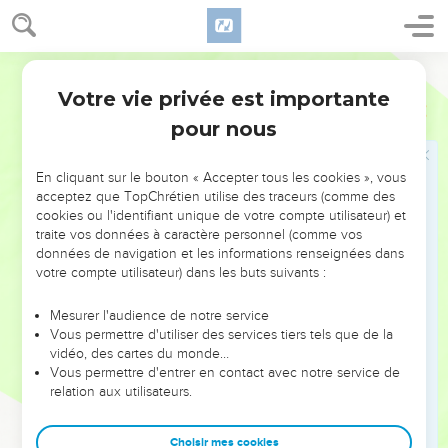
venu de ce côté-là.
La phrase du verset 7 n'est pas terminée. On s'attendrait,
Bible annotée
après la triple négation :
ni de l'orient, ni de l'occident, ni du
Votre vie privée est importante
Psaumes
75
désert...
, à quelque chose comme ceci : c'est du sein même
pour nous
d'Israël que vient la verge qui va vous frapper ; et c'est bien
ce qui eut lieu sous Judas Maccabée. Mais le psalmiste
En cliquant sur le bouton « Accepter tous les cookies », vous
s'interrompt, pour regarder plus haut et ne plus voir que Dieu
acceptez que TopChrétien utilise des traceurs (comme des
comme juge.
cookies ou l'identifiant unique de votre compte utilisateur) et
traite vos données à caractère personnel (comme vos
données de navigation et les informations renseignées dans
9
Une coupe
: voir
Psaumes 60.5
, note.
votre compte utilisateur) dans les buts suivants :
Plein de mélange
. On ajoutait au vin divers ingrédients
Mesurer l'audience de notre service
aromatiques.
Vous permettre d'utiliser des services tiers tels que de la
vidéo, des cartes du monde…
10
Vous permettre d'entrer en contact avec notre service de
10 et 11
Conclusion.
relation aux utilisateurs.
11
J'abattrai...
Organe de son peuple pour louer Dieu, le
Choisir mes cookies
psalmiste s'identifie aussi avec lui, comme combattant. Israël,