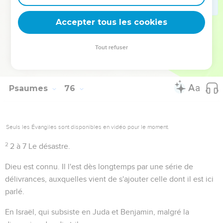
miraculeusement relevé, sera l'instrument de Dieu, pour
Accepter tous les cookies
abattre les puissances impies.
Tout refuser
Autres ressources sur theotex.org, contact theotex@gmail.com
Psaumes
76
Seuls les Évangiles sont disponibles en vidéo pour le moment.
2
2 à 7
Le désastre.
Dieu est connu
. Il l'est dès longtemps par une série de
délivrances, auxquelles vient de s'ajouter celle dont il est ici
parlé.
En Israël
, qui subsiste en Juda et Benjamin, malgré la