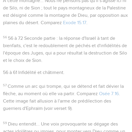
A cette montagne...
Nous ne pensons pas qu'il s'agisse ici ni
de Silo, ni de Sion ; tout le pays montagneux de la Palestine
est désigné comme la montagne de Dieu, par opposition aux
plaines du désert. Comparez
Exode 15.17
.
56
56 à 72
Seconde partie : la réponse d'Israël à tant de
bienfaits, c'est le redoublement de péchés et d'infidélités de
l'époque des Juges, qui a pour résultat la destruction de Silo
et le choix de Sion.
56 à 61
Infidélité et châtiment.
57
Comme un arc qui trompe
, qui se détend et fait dévier la
flèche, au moment où elle va partir. Comparez
Osée 7.16
.
Cette image fait allusion à l'arme de prédilection des
guerriers d'Ephraïm (voir verset 9).
59
Dieu entendit...
Une voix provoquante se dégage des
actes idolâtres ou impies, pour monter vers Dieu comme un