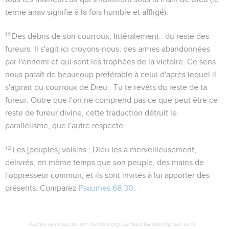
terme
anav
signifie à la fois humble et affligé).
11
Des débris de son courroux
, littéralement :
du reste des
fureurs
. Il s'agit ici croyons-nous, des armes abandonnées
par l'ennemi et qui sont les trophées de la victoire. Ce sens
nous paraît de beaucoup préférable à celui d'après lequel il
s'agirait du courroux de Dieu :
Tu te revêts du reste de ta
fureur
. Outre que l'on ne comprend pas ce que peut être ce
reste de fureur divine, cette traduction détruit le
parallélisme, que l'autre respecte.
12
Les [peuples] voisins
: Dieu les a merveilleusement,
délivrés, en même temps que son peuple, des mains de
l'oppresseur commun, et ils sont invités à lui apporter des
présents. Comparez
Psaumes 68.30
.
Autres ressources sur theotex.org, contact theotex@gmail.com