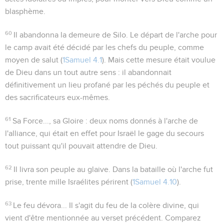
blasphème.
60
Il abandonna la demeure de Silo
. Le départ de l'arche pour
le camp avait été décidé par les chefs du peuple, comme
moyen de salut (
1Samuel 4.1
). Mais cette mesure était voulue
de Dieu dans un tout autre sens : il abandonnait
définitivement un lieu profané par les péchés du peuple et
des sacrificateurs eux-mêmes.
61
Sa Force..., sa Gloire
: deux noms donnés à l'arche de
l'alliance, qui était en effet pour Israël le gage du secours
tout puissant qu'il pouvait attendre de Dieu.
62
Il livra son peuple au glaive
. Dans la bataille où l'arche fut
prise, trente mille Israélites périrent (
1Samuel 4.10
).
63
Le feu dévora...
Il s'agit du feu de la colère divine, qui
vient d'être mentionnée au verset précédent. Comparez