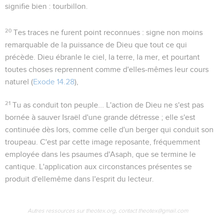
signifie bien : tourbillon.
20
Tes traces ne furent point reconnues
: signe non moins
remarquable de la puissance de Dieu que tout ce qui
précède. Dieu ébranle le ciel, la terre, la mer, et pourtant
toutes choses reprennent comme d'elles-mêmes leur cours
naturel (
Exode 14.28
),
21
Tu as conduit ton peuple...
L'action de Dieu ne s'est pas
bornée à sauver Israël d'une grande détresse ; elle s'est
continuée dès lors, comme celle d'un berger qui conduit son
troupeau. C'est par cette image reposante, fréquemment
employée dans les psaumes d'Asaph, que se termine le
cantique. L'application aux circonstances présentes se
produit d'ellemême dans l'esprit du lecteur.
Autres ressources sur theotex.org, contact theotex@gmail.com