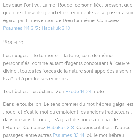
Les eaux t'ont vu
. La mer Rouge, personnifiée, pressent que
quelque chose de grand et de redoutable va se passer à son
égard, par l'intervention de Dieu lui-même. Comparez
Psaumes 114.3-5
;
Habakuk 3.10
.
18
18 et 19
Les nuages..., le tonnerre..., la terre
, sont de même
personnifiés, comme autant d'agents concourant à l'œuvre
divine ; toutes les forces de la nature sont appelées à servir
Israël et à perdre ses ennemis.
Tes flèches
: les éclairs. Voir
Exode 14.24
, note.
Dans le tourbillon
. Le sens premier du mot hébreu
galgal
est
: roue, et c'est le mot qu'emploient les anciens traducteurs :
dans
ou
sous la roue
; il s'agirait des roues du char de
l'Eternel. Comparez
Habakuk 3.8
. Cependant il est d'autres
passages, entre autres
Psaumes 83.14
, où le mot hébreu