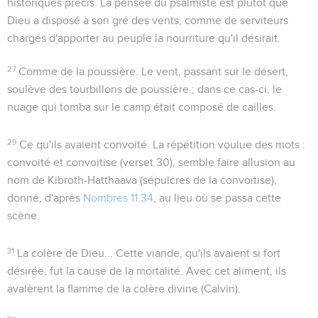
historiques précis. La pensée du psalmiste est plutôt que
Dieu a disposé à son gré des vents, comme de serviteurs
chargés d'apporter au peuple la nourriture qu'il désirait.
27
Comme de la poussière
. Le vent, passant sur le désert,
soulève des tourbillons de poussière ; dans ce cas-ci, le
nuage qui tomba sur le camp était composé de cailles.
29
Ce qu'ils avaient convoité
. La répétition voulue des mots :
convoité et convoitise (verset 30), semble faire allusion au
nom de Kibroth-Hatthaava (sépulcres de la convoitise),
donné, d'après
Nombres 11.34
, au lieu où se passa cette
scène.
31
La colère de Dieu...
Cette viande, qu'ils avaient si fort
désirée, fut la cause de la mortalité.
Avec cet aliment, ils
avalèrent la flamme de la colère divine
(Calvin).