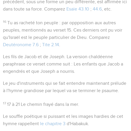
précédent, sous une forme un peu différente, est affirmée ici
dans toute sa force. Comparez
Esaïe 43.10
;
44.6
, etc.
16
Tu as racheté ton peuple
: par oppposition aux autres
peuples, mentionnés au verset 15. Ces derniers ont pu voir
qu'Israël est le peuple particulier de Dieu. Comparez
Deutéronome 7.6
;
Tite 2.14
.
Les fils de Jacob et de Joseph
. La version chaldéenne
paraphrase ce verset comme suit :
Les enfants que Jacob a
engendrés et que Joseph a nourris
.
Le
jeu d'instruments
qui se fait entendre maintenant prélude
à l'hymne grandiose par lequel va se terminer le psaume.
17
17 à 21
Le chemin frayé dans la mer.
Le souffle poétique si puissant et les images hardies de cet
hymne rappellent
le chapitre 3
d'Habakuk.