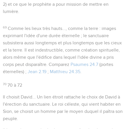
2) et ce que le prophète a pour mission de mettre en
lumière.
69
Comme les lieux très hauts..., comme la terre
: images
exprimant l'idée d'une durée éternelle ; le sanctuaire
subsistera aussi longtemps et plus longtemps que les cieux
et la terre. Il est indestructible, comme création spirituelle,
alors même que l'édifice dans lequel l'idée divine a pris
corps peut disparaître. Comparez
Psaumes 24.7
(
portes
éternelles
) ;
Jean 2.19
;
Matthieu 24.35
.
70
70 à 72
Il choisit David...
Un lien étroit rattache le choix de David à
l'érection du sanctuaire. Le roi céleste, qui vient habiter en
Sion, se choisit un homme par le moyen duquel il paîtra son
peuple.