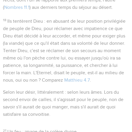
(
Nombres 11.1
) aux derniers temps du séjour au désert.
18
Ils tentèrent Dieu
: en abusant de leur position privilégiée
de peuple de Dieu, pour réclamer avec impatience ce que
Dieu était décidé à leur accorder, et même pour exiger plus
(la viande) que ce qu'il était dans sa volonté de leur donner.
Tenter Dieu, c'est se réclamer de son secours au moment
même où l'on pèche contre lui, ou essayer jusqu'où ira sa
patience, sa longanimité, sa puissance, et chercher à lui
forcer la main.
L'Eternel
, disait le peuple,
est-il au milieu de
nous, oui ou non ?
Comparez
Matthieu 4.7
.
Selon leur désir
, littéralement :
selon leurs âmes
. Lors du
second envoi de cailles, il s'agissait pour le peuple, non de
savoir s'il aurait de quoi manger, mais s'il aurait de quoi
satisfaire sa convoitise.
21
Un feu
: image de la colère divine.