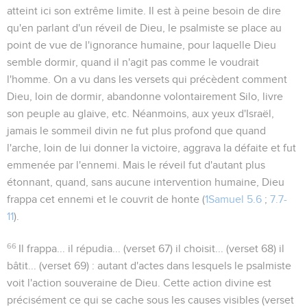
atteint ici son extrême limite. Il est à peine besoin de dire
qu'en parlant d'un réveil de Dieu, le psalmiste se place au
point de vue de l'ignorance humaine, pour laquelle Dieu
semble dormir, quand il n'agit pas comme le voudrait
l'homme. On a vu dans les versets qui précèdent comment
Dieu, loin de dormir, abandonne volontairement Silo, livre
son peuple au glaive, etc. Néanmoins, aux yeux d'Israël,
jamais le sommeil divin ne fut plus profond que quand
l'arche, loin de lui donner la victoire, aggrava la défaite et fut
emmenée par l'ennemi. Mais le réveil fut d'autant plus
étonnant, quand, sans aucune intervention humaine, Dieu
frappa cet ennemi et le couvrit de honte (
1Samuel 5.6
;
7.7-
11
).
66
Il frappa... il répudia...
(verset 67)
il choisit...
(verset 68)
il
bâtit...
(verset 69) : autant d'actes dans lesquels le psalmiste
voit l'action souveraine de Dieu. Cette action divine est
précisément ce qui se cache sous les causes visibles (verset