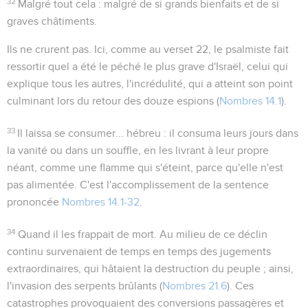
32
Malgré tout cela
: malgré de si grands bienfaits et de si
graves châtiments.
Ils ne crurent pas
. Ici, comme au verset 22, le psalmiste fait
ressortir quel a été le péché le plus grave d'Israël, celui qui
explique tous les autres, l'incrédulité, qui a atteint son point
culminant lors du retour des douze espions (
Nombres 14.1
).
33
Il laissa se consumer...
hébreu :
il consuma leurs jours dans
la vanité
ou
dans un souffle
, en les livrant à leur propre
néant, comme une flamme qui s'éteint, parce qu'elle n'est
pas alimentée. C'est l'accomplissement de la sentence
prononcée
Nombres 14.1-32
.
34
Quand il les frappait de mort
. Au milieu de ce déclin
continu survenaient de temps en temps des jugements
extraordinaires, qui hâtaient la destruction du peuple ; ainsi,
l'invasion des serpents brûlants (
Nombres 21.6
). Ces
catastrophes provoquaient des conversions passagères et