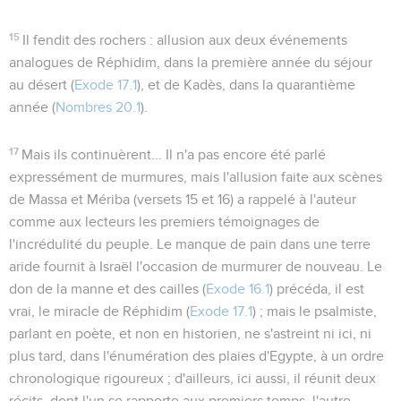
15
Il fendit des rochers
: allusion aux deux événements
analogues de Réphidim, dans la première année du séjour
au désert (
Exode 17.1
), et de Kadès, dans la quarantième
année (
Nombres 20.1
).
17
Mais ils continuèrent...
Il n'a pas encore été parlé
expressément de murmures, mais l'allusion faite aux scènes
de Massa et Mériba (versets 15 et 16) a rappelé à l'auteur
comme aux lecteurs les premiers témoignages de
l'incrédulité du peuple. Le manque de pain dans une
terre
aride
fournit à Israël l'occasion de murmurer de nouveau. Le
don de la manne et des cailles (
Exode 16.1
) précéda, il est
vrai, le miracle de Réphidim (
Exode 17.1
) ; mais le psalmiste,
parlant en poète, et non en historien, ne s'astreint ni ici, ni
plus tard, dans l'énumération des plaies d'Egypte, à un ordre
chronologique rigoureux ; d'ailleurs, ici aussi, il réunit deux
récits, dont l'un se rapporte aux premiers temps, l'autre