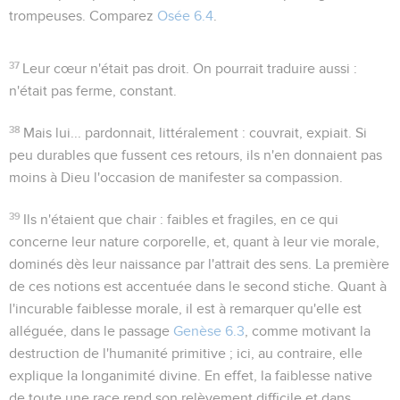
trompeuses. Comparez
Osée 6.4
.
37
Leur cœur n'était pas droit
. On pourrait traduire aussi :
n'était pas ferme, constant.
38
Mais lui... pardonnait
, littéralement :
couvrait, expiait
. Si
peu durables que fussent ces retours, ils n'en donnaient pas
moins à Dieu l'occasion de manifester sa compassion.
39
Ils n'étaient que chair
: faibles et fragiles, en ce qui
concerne leur nature corporelle, et, quant à leur vie morale,
dominés dès leur naissance par l'attrait des sens. La première
de ces notions est accentuée dans le second stiche. Quant à
l'incurable faiblesse morale, il est à remarquer qu'elle est
alléguée, dans le passage
Genèse 6.3
, comme motivant la
destruction de l'humanité primitive ; ici, au contraire, elle
explique la longanimité divine. En effet, la faiblesse native
de toute une race rend son relèvement difficile et dans