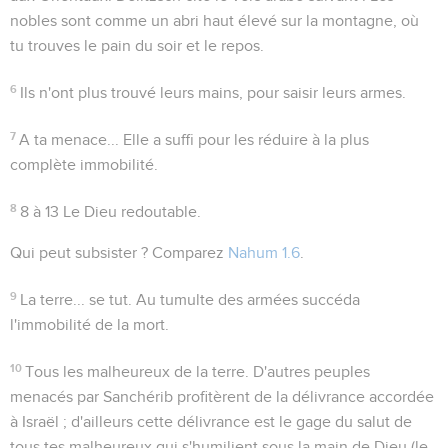
nobles sont comme un abri haut élevé sur la montagne, où
tu trouves le pain du soir et le repos.
6
Ils n'ont plus trouvé leurs mains
, pour saisir leurs armes.
7
A ta menace...
Elle a suffi pour les réduire à la plus
complète immobilité.
8
8 à 13
Le Dieu redoutable.
Qui peut subsister ?
Comparez
Nahum 1.6
.
9
La terre... se tut
. Au tumulte des armées succéda
l'immobilité de la mort.
10
Tous les malheureux de la terre
. D'autres peuples
menacés par Sanchérib profitèrent de la délivrance accordée
à Israël ; d'ailleurs cette délivrance est le gage du salut de
tous tes malheureux qui s'humilient sous la main de Dieu (le