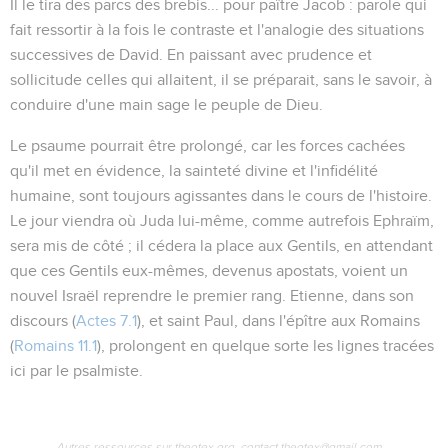
Il le tira des parcs des brebis... pour paître Jacob
: parole qui
fait ressortir à la fois le contraste et l'analogie des situations
successives de David. En paissant avec prudence et
sollicitude
celles qui allaitent
, il se préparait, sans le savoir, à
conduire
d'une main sage
le peuple de Dieu.
Le psaume pourrait être prolongé, car les forces cachées
qu'il met en évidence, la sainteté divine et l'infidélité
humaine, sont toujours agissantes dans le cours de l'histoire.
Le jour viendra où Juda lui-même, comme autrefois Ephraïm,
sera mis de côté ; il cédera la place aux Gentils, en attendant
que ces Gentils eux-mêmes, devenus apostats, voient un
nouvel Israël reprendre le premier rang. Etienne, dans son
discours (
Actes 7.1
), et saint Paul, dans l'épître aux Romains
(
Romains 11.1
), prolongent en quelque sorte les lignes tracées
ici par le psalmiste.
Autres ressources sur theotex.org, contact theotex@gmail.com