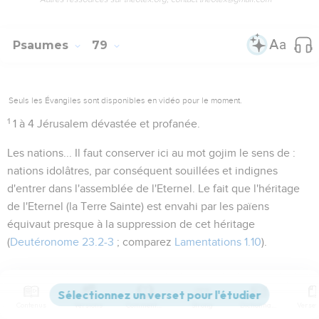
Psaumes
79
Seuls les Évangiles sont disponibles en vidéo pour le moment.
1
1 à 4
Jérusalem dévastée et profanée.
Les nations...
Il faut conserver ici au mot
gojim
le sens de :
nations idolâtres, par conséquent souillées et indignes
d'entrer dans l'assemblée de l'Eternel. Le fait que l'
héritage
de l'Eternel (la Terre Sainte) est envahi par les païens
équivaut presque à la suppression de cet héritage
(
Deutéronome 23.2-3
; comparez
Lamentations 1.10
).
2
Tes fidèles
: voir, pour le sens du mot
chasid
,
Psaumes 4.4
;
50.5
, notes.
Contenus
Versions
Commentaires
Strong
Dictionnaire