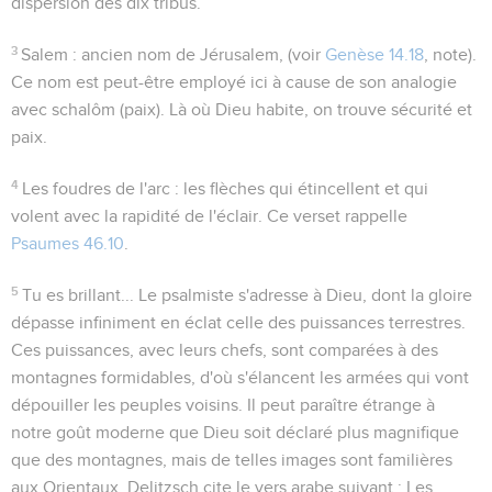
dispersion des dix tribus.
3
Salem
: ancien nom de Jérusalem, (voir
Genèse 14.18
, note).
Ce nom est peut-être employé ici à cause de son analogie
avec
schalôm
(paix). Là où Dieu habite, on trouve sécurité et
paix.
4
Les foudres de l'arc
: les flèches qui étincellent et qui
volent avec la rapidité de l'éclair. Ce verset rappelle
Psaumes 46.10
.
5
Tu es brillant...
Le psalmiste s'adresse à Dieu, dont la gloire
dépasse infiniment en éclat celle des puissances terrestres.
Ces puissances, avec leurs chefs, sont comparées à des
montagnes formidables, d'où s'élancent les armées qui vont
dépouiller les peuples voisins. Il peut paraître étrange à
notre goût moderne que Dieu soit déclaré plus magnifique
que des montagnes, mais de telles images sont familières
aux Orientaux. Delitzsch cite le vers arabe suivant :
Les