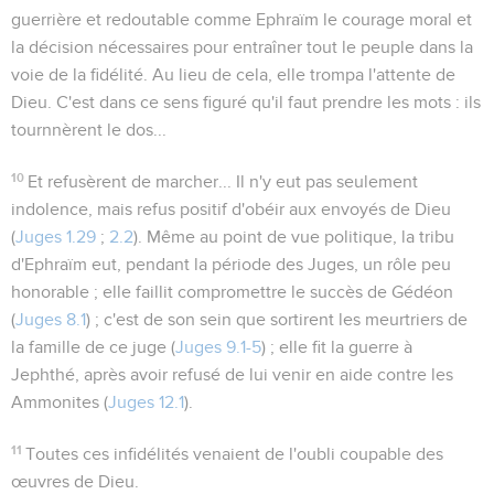
guerrière et redoutable comme Ephraïm le courage moral et
la décision nécessaires pour entraîner tout le peuple dans la
voie de la fidélité. Au lieu de cela, elle trompa l'attente de
Dieu. C'est dans ce sens figuré qu'il faut prendre les mots :
ils
tournnèrent le dos...
10
Et refusèrent de marcher...
Il n'y eut pas seulement
indolence, mais refus positif d'obéir aux envoyés de Dieu
(
Juges 1.29
;
2.2
). Même au point de vue politique, la tribu
d'Ephraïm eut, pendant la période des Juges, un rôle peu
honorable ; elle faillit compromettre le succès de Gédéon
(
Juges 8.1
) ; c'est de son sein que sortirent les meurtriers de
la famille de ce juge (
Juges 9.1-5
) ; elle fit la guerre à
Jephthé, après avoir refusé de lui venir en aide contre les
Ammonites (
Juges 12.1
).
11
Toutes ces infidélités venaient de l'oubli coupable des
œuvres de Dieu.