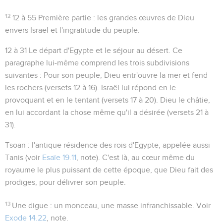
12
12 à 55
Première partie : les grandes œuvres de Dieu
envers Israël et l'ingratitude du peuple.
12 à 31
Le départ d'Egypte et le séjour au désert. Ce
paragraphe lui-même comprend les trois subdivisions
suivantes : Pour son peuple, Dieu entr'ouvre la mer et fend
les rochers (versets 12 à 16). Israël lui répond en le
provoquant et en le tentant (versets 17 à 20). Dieu le châtie,
en lui accordant la chose même qu'il a désirée (versets 21 à
31).
Tsoan
: l'antique résidence des rois d'Egypte, appelée aussi
Tanis (voir
Esaïe 19.11
, note). C'est là, au cœur même du
royaume le plus puissant de cette époque, que Dieu fait des
prodiges, pour délivrer son peuple.
13
Une digue
: un monceau, une masse infranchissable. Voir
Exode 14.22
, note.