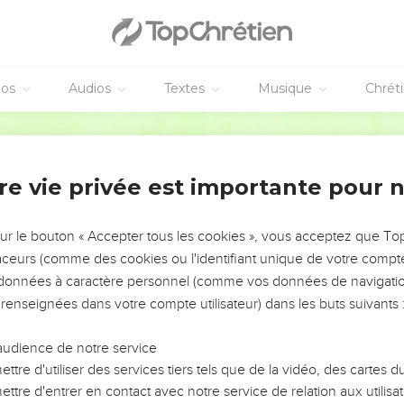
vangiles sont disponibles en vidéo pour le moment.
e de paix
éos
Audios
Textes
Musique
Chrét
לַמְנַצֵּ֥חַ עַֽ
מַה־יְּדִיד֥ו
Hébreu / Grec - Texte original
נִכְסְפָ֬ה וְגַם־כָּלְתָ֨ה ׀ נַפְשִׁי֮ לְחַצְר֪וֹת יְה֫וָ֥ה לִבִּ֥
ַּם־צִפּ֨וֹר ׀ מָ֪צְאָה בַ֡יִת וּדְר֤וֹר ׀ קֵ֥ן לָהּ֮ אֲשֶׁר־שָׁ֪תָה אֶפְרֹ֫חֶ֥יהָ אֶֽת־מִ֭זְבְּחוֹתֶיךָ י
re vie privée est importante pour 
אַ֭שְׁרֵי יוֹשׁ
אַשְׁרֵ֣י אָ֭דָם ע
sur le bouton « Accepter tous les cookies », vous acceptez que T
עֹבְרֵ֤י ׀ בְּעֵ֣מֶק הַ֭בָּכָא מַעְיָ֣ן יְשִׁית֑
traceurs (comme des cookies ou l'identifiant unique de votre compte 
יֵ֭לְכוּ מֵחַ֣יִל אֶל־ח
s données à caractère personnel (comme vos données de navigatio
 renseignées dans votre compte utilisateur) dans les buts suivants 
יְה֘וָ֤ה אֱלֹהִ֣ים צְ֭בָאוֹת שִׁמְעָ֣ה תְפִלָּתִ֑י
מָ֭גִנֵּנוּ רְאֵ֣
audience de notre service
כִּ֤י טֽוֹב־י֥וֹם בַּחֲצֵרֶ֗יךָ מֵ֫אָ֥לֶף בָּחַ֗רְתִּי הִ֭סְתּוֹפֵף בְּבֵ֣י
ttre d'utiliser des services tiers tels que de la vidéo, des cartes
כִּ֤י שֶׁ֨מֶשׁ ׀ וּמָגֵן֮ יְהוָ֪ה אֱלֹ֫הִ֥ים חֵ֣ן וְ֭כָבוֹד יִתֵּ֣ן יְהוָ֑ה לֹ֥
ttre d'entrer en contact avec notre service de relation aux utilisat