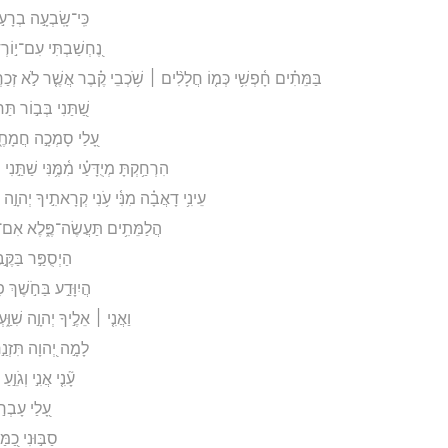
כִּֽי־שָֽׂבְעָ֣ה בְרָע֣וֹ
נֶ֭חְשַׁבְתִּי עִם־י֣וֹרְדֵ
בַּמֵּתִ֗ים חָ֫פְשִׁ֥י כְּמ֤וֹ חֲלָלִ֨ים ׀ שֹׁ֥כְבֵי קֶ֗בֶר אֲשֶׁ֤ר לֹ֣א זְכַרְתָּ֣
שַׁ֭תַּנִי בְּב֣וֹר תַּח
עָ֭לַי סָמְכָ֣ה חֲמָתֶ֑ךָ
הִרְחַ֥קְתָּ מְיֻדָּעַ֗י מִ֫מֶּ֥נִּי שַׁתַּ֣נִ
עֵינִ֥י דָאֲבָ֗ה מִנִּ֫י עֹ֥נִי קְרָאתִ֣יךָ יְהוָ֣ה בּ
הֲלַמֵּתִ֥ים תַּעֲשֶׂה־פֶּ֑לֶא אִם־רְ֝
הַיְסֻפַּ֣ר בַּקֶּ֣ב
הֲיִוָּדַ֣ע בַּחֹ֣שֶׁךְ פּ
וַאֲנִ֤י ׀ אֵלֶ֣יךָ יְהוָ֣ה שִׁוַּ֑עְ
לָמָ֣ה יְ֭הוָה תִּזְנַ֣ח
עָ֘נִ֤י אֲנִ֣י וְגֹוֵ
עָ֭לַי עָבְר֣ו
סַבּ֣וּנִי כַ֭מּ