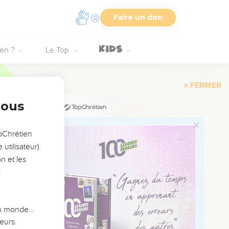
Faire un don
1
ien ?
Le Top
2
3
4
ג
nous
5
6
opChrétien
7
utilisateur)
8
n et les
:
9
10
11
 du monde…
12
eurs.