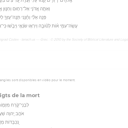
אֱלֹהִ֤ים ׀ זֵ֘דִ֤ים קָֽמוּ־עָלַ֗י וַעֲדַ֣ת עָ֭רִיצִים בִּקְשׁ֣ו
וְאַתָּ֣ה אֲ֭דֹנָי אֵל־רַח֣וּם וְחַנּ֑וּן א
פְּנֵ֥ה אֵלַ֗י וְחָ֫נֵּ֥נִי תְּנָֽה־עֻזְּךָ֥ 
עֲשֵֽׂה־עִמִּ֥י א֗וֹת לְט֫וֹבָ֥ה וְיִרְא֣וּ שֹׂנְאַ֣י וְיֵבֹ֑שׁוּ כִּֽי־אַת
rad Codex - tanach.us --- Grec : © 2010 by the Society of Biblical Literature and Log
vangiles sont disponibles en vidéo pour le moment.
igts de la mort
לִבְנֵי־קֹ֭רַח מִזְמ֣וֹר 
אֹהֵ֣ב יְ֭הוָה שַׁעֲרֵ֣
נִ֭כְבָּדוֹת מְד