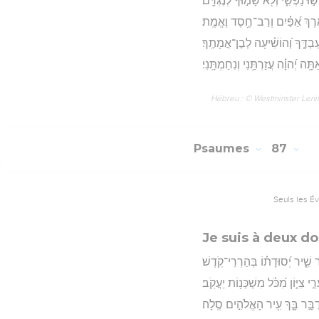
ּ נַפְשִׁ֑י וְלֹ֖א שָׂמ֣וּךָ לְנֶגְדָּֽם׃
ֶ֥רֶךְ אַ֝פַּ֗יִם וְרַב־חֶ֥סֶד וֶאֱמֶֽת׃
לְעַבְדֶּ֑ךָ וְ֝הוֹשִׁ֗יעָה לְבֶן־אֲמָתֶֽךָ׃
ָּ֥ה יְ֝הוָ֗ה עֲזַרְתַּ֥נִי וְנִחַמְתָּֽנִי׃
Hébreu : © Westminster Lening
Psaumes
87
Seuls les É
Je suis à deux do
שִׁ֑יר יְ֝סוּדָת֗וֹ בְּהַרְרֵי־קֹֽדֶשׁ׃
י צִיּ֑וֹן מִ֝כֹּ֗ל מִשְׁכְּנ֥וֹת יַעֲקֹֽב׃
ֻבָּ֣ר בָּ֑ךְ עִ֖יר הָאֱלֹהִ֣ים סֶֽלָה׃