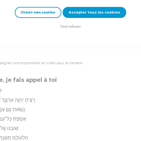
יְהוָ֥ה צְבָ
Accepter tous les cookies
Choisir mes cookies
rad Codex - tanach.us --- Grec : © 2010 by the Society of Biblical Literature and Log
Tout refuser
vangiles sont disponibles en vidéo pour le moment.
 je fais appel à toi
לַ
רָצִ֣יתָ יְהוָ֣ה אַרְצֶ֑ךָ
נָ֭שָׂאתָ עֲוֺ֣ן עַמ
אָסַ֥פְתָּ כָל־עֶבְרָ
שׁ֭וּבֵנוּ אֱלֹהֵ
הַלְעוֹלָ֥ם תֶּֽאֱנַף־בּ