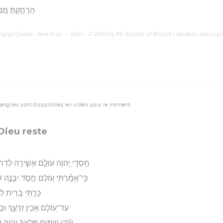
הִרְחַ֣קְתָּ מִ֭מֶּ
rad Codex - tanach.us --- Grec : © 2010 by the Society of Biblical Literature and Log
vangiles sont disponibles en vidéo pour le moment.
Dieu reste
חַֽסְדֵ֣י יְ֭הוָה עוֹלָ֣ם אָשִׁ֑ירָה לְדֹ֥ר 
כִּֽי־אָמַ֗רְתִּי ע֭וֹלָם חֶ֣סֶד יִבָּנֶ֑ה 
כָּרַ֣תִּֽי בְ֭רִית לִב
עַד־ע֭וֹלָם אָכִ֣ין זַרְעֶ֑ךָ וּבָ
וְי֘וֹד֤וּ שָׁמַ֣יִם פִּלְאֲךָ֣ יְהוָ֑