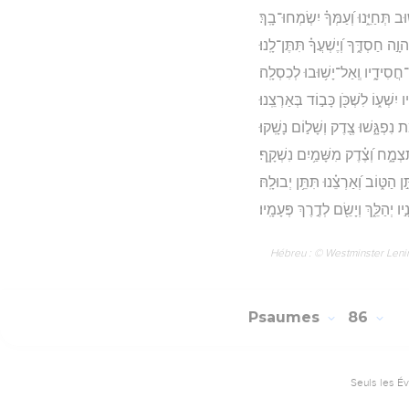
 תְּחַיֵּ֑נוּ וְ֝עַמְּךָ֗ יִשְׂמְחוּ־בָֽךְ׃
וָ֣ה חַסְדֶּ֑ךָ וְ֝יֶשְׁעֲךָ֗ תִּתֶּן־לָֽנוּ׃
ֲסִידָ֑יו וְֽאַל־יָשׁ֥וּבוּ לְכִסְלָֽה׃
ִשְׁע֑וֹ לִשְׁכֹּ֖ן כָּב֣וֹד בְּאַרְצֵֽנוּ׃
נִפְגָּ֑שׁוּ צֶ֖דֶק וְשָׁל֣וֹם נָשָֽׁקוּ׃
מָ֑ח וְ֝צֶ֗דֶק מִשָּׁמַ֥יִם נִשְׁקָֽף׃
ן הַטּ֑וֹב וְ֝אַרְצֵ֗נוּ תִּתֵּ֥ן יְבוּלָֽהּ׃
יו יְהַלֵּ֑ךְ וְיָשֵׂ֖ם לְדֶ֣רֶךְ פְּעָמָֽיו׃
Hébreu : © Westminster Lening
Psaumes
86
Seuls les É