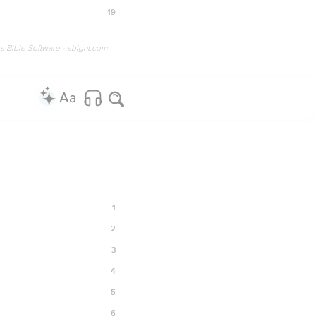
19
os Bible Software - sblgnt.com
1
2
3
4
5
6