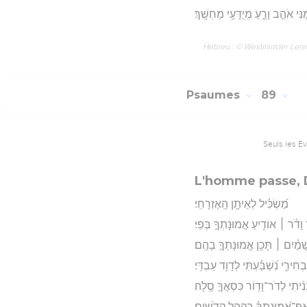
נִּי אֹהֵ֣ב וָרֵ֑עַ מְֽיֻדָּעַ֥י מַחְשָֽׁךְ׃
Hébreu : © Westminster Lening
Psaumes
89
Seuls les É
L'homme passe, 
מַ֝שְׂכִּ֗יל לְאֵיתָ֥ן הָֽאֶזְרָחִֽי׃
וָדֹ֓ר ׀ אוֹדִ֖יעַ אֱמוּנָתְךָ֣ בְּפִֽי׃
שָׁמַ֓יִם ׀ תָּכִ֖ן אֱמוּנָתְךָ֣ בָהֶֽם׃
ְחִירִ֑י נִ֝שְׁבַּ֗עְתִּי לְדָוִ֥ד עַבְדִּֽי׃
נִ֨יתִי לְדֹר־וָד֖וֹר כִּסְאֲךָ֣ סֶֽלָה׃
ה אַף־אֱ֝מֽוּנָתְךָ֗ בִּקְהַ֥ל קְדֹשִֽׁים׃