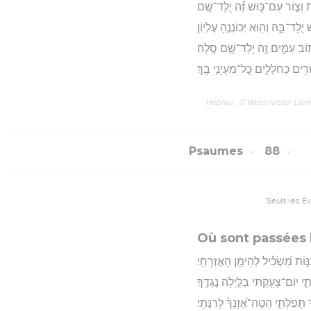
ת וְצ֣וֹר עִם־כּ֑וּשׁ זֶ֝֗ה יֻלַּד־שָֽׁם׃
 יֻלַּד־בָּ֑הּ וְה֖וּא יְכוֹנְנֶ֣הָ עֶלְיֽוֹן׃
ת֣וֹב עַמִּ֑ים זֶ֖ה יֻלַּד־שָׁ֣ם סֶֽלָה׃
ָרִ֥ים כְּחֹלְלִ֑ים כָּֽל־מַעְיָנַ֥י בָּֽךְ׃
Hébreu : © Westminster Lening
Psaumes
88
Seuls les É
Où sont passées 
וֹת מַ֝שְׂכִּ֗יל לְהֵימָ֥ן הָאֶזְרָחִֽי׃
֑י יוֹם־צָעַ֖קְתִּי בַלַּ֣יְלָה נֶגְדֶּֽךָ׃
תְּפִלָּתִ֑י הַטֵּֽה־אָ֝זְנְךָ֗ לְרִנָּתִֽי׃