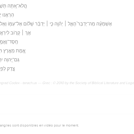
הֲֽלֹא־אַ֭תָּה תָּשׁ֣וּב
הַרְאֵ֣נוּ יְה
אֶשְׁמְעָ֗ה מַה־יְדַבֵּר֮ הָאֵ֪ל ׀ יְה֫וָ֥ה כִּ֤י ׀ יְדַבֵּ֬ר שָׁל֗וֹם אֶל־עַמּ֥וֹ וְאֶל־ח
אַ֤ךְ ׀ קָר֣וֹב לִירֵאָ֣יו י
חֶֽסֶד־וֶאֱמֶ֥ת 
אֱ֭מֶת מֵאֶ֣רֶץ תִּצְ
גַּם־יְ֭הוָה יִתֵּ֣
צֶ֭דֶק לְפָנָ֣
rad Codex - tanach.us --- Grec : © 2010 by the Society of Biblical Literature and Log
vangiles sont disponibles en vidéo pour le moment.