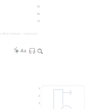
15
16
17
os Bible Software - sblgnt.com
1
2
3