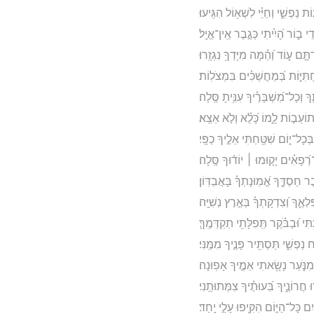
ת נַפְשִׁ֑י וְחַיַּ֗י לִשְׁא֥וֹל הִגִּֽיעוּ׃
י ב֑וֹר הָ֝יִ֗יתִי כְּגֶ֣בֶר אֵֽין־אֱיָֽל׃
ם ע֑וֹד וְ֝הֵ֗מָּה מִיָּדְךָ֥ נִגְזָֽרוּ׃
ְתִּיּ֑וֹת בְּ֝מַחֲשַׁכִּ֗ים בִּמְצֹלֽוֹת׃
 וְכָל־מִ֝שְׁבָּרֶ֗יךָ עִנִּ֥יתָ סֶּֽלָה׃
י תוֹעֵב֣וֹת לָ֑מוֹ כָּ֝לֻ֗א וְלֹ֣א אֵצֵֽא׃
ְכָל־י֑וֹם שִׁטַּ֖חְתִּי אֵלֶ֣יךָ כַפָּֽי׃
פָאִ֗ים יָק֤וּמוּ ׀ יוֹד֬וּךָ סֶּֽלָה׃
ֶר חַסְדֶּ֑ךָ אֱ֝מֽוּנָתְךָ֗ בָּאֲבַדּֽוֹן׃
ִלְאֶ֑ךָ וְ֝צִדְקָתְךָ֗ בְּאֶ֣רֶץ נְשִׁיָּֽה׃
תִּי וּ֝בַבֹּ֗קֶר תְּֽפִלָּתִ֥י תְקַדְּמֶֽךָּ׃
 נַפְשִׁ֑י תַּסְתִּ֖יר פָּנֶ֣יךָ מִמֶּֽנִּי׃
֣עַ מִנֹּ֑עַר נָשָׂ֖אתִי אֵמֶ֣יךָ אָפֽוּנָה׃
ּ חֲרוֹנֶ֑יךָ בִּ֝עוּתֶ֗יךָ צִמְּתוּתֻֽנִי׃
ַיִם כָּל־הַיּ֑וֹם הִקִּ֖יפוּ עָלַ֣י יָֽחַד׃