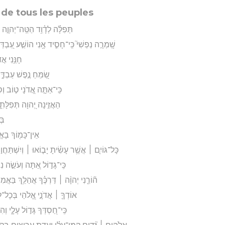
e de tous les peuples
תְּפִלָּ֗ה לְדָ֫וִ֥ד הַטֵּֽה־יְהוָ֣ה אָזְנ
שָֽׁמְרָ֣ה נַפְשִׁי֮ כִּֽי־חָסִ֪יד אָ֥נִי הוֹשַׁ֣ע עַ֭בְדְּ
חָנֵּ֥נִי אֲד
שַׂ֭מֵּחַ נֶ֣פֶשׁ עַבְדֶּ֑ךָ
כִּֽי־אַתָּ֣ה אֲ֭דֹנָי ט֣וֹב ו
הַאֲזִ֣ינָה יְ֭הוָה תְּפִלָּתִ֑י
בְּ
אֵין־כָּמ֖וֹךָ בָאֱל
כָּל־גּוֹיִ֤ם ׀ אֲשֶׁ֥ר עָשִׂ֗יתָ יָב֤וֹאוּ ׀ וְיִשְׁתַּחֲו֣וּ ל
כִּֽי־גָד֣וֹל אַ֭תָּה וְעֹשֵׂ֣ה נ
ה֘וֹרֵ֤נִי יְהוָ֨ה ׀ דַּרְכֶּ֗ךָ אֲהַלֵּ֥ךְ בַּאֲמִת
אוֹדְךָ֤ ׀ אֲדֹנָ֣י אֱ֭לֹהַי בְּכָל־לְ
כִּֽי־חַ֭סְדְּךָ גָּד֣וֹל עָלָ֑י וְהִצ