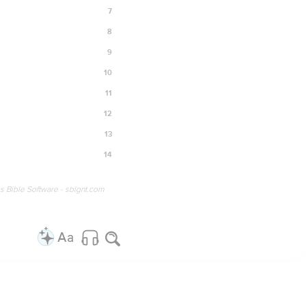
7
8
9
10
11
12
13
14
os Bible Software - sblgnt.com