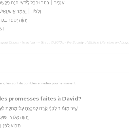
אַזְכִּ֤יר ׀ רַ֥הַב וּבָבֶ֗ל לְֽיֹ֫דְעָ֥י הִנֵּ֤ה פְלֶ֣שֶׁ
וּֽלֲצִיּ֨וֹן ׀ יֵאָמַ֗ר אִ֣ישׁ וְ֭אִישׁ
יְֽהוָ֗ה יִ֭סְפֹּר בִּכְ
וְשׁ
rad Codex - tanach.us --- Grec : © 2010 by the Society of Biblical Literature and Log
vangiles sont disponibles en vidéo pour le moment.
les promesses faites à David?
שִׁ֥יר מִזְמ֗וֹר לִבְנֵ֫י קֹ֥רַח לַמְנַצֵּ֣חַ עַל־מָחֲלַ֣ת לְעַנּ֑
יְ֭הוָה אֱלֹהֵ֣י יְשׁוּעָתִ
תָּב֣וֹא לְ֭פָנֶיךָ 