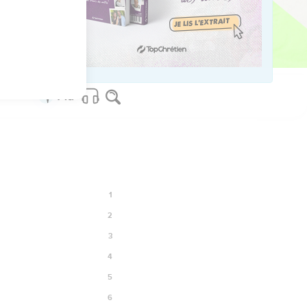
13
os Bible Software - sblgnt.com
1
2
3
4
5
6