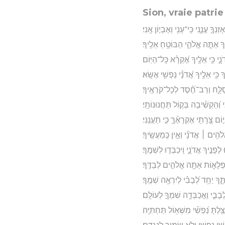
Sion, vraie patri
ְךָ֣ עֲנֵ֑נִי כִּֽי־עָנִ֖י וְאֶבְי֣וֹן אָֽנִי׃
ךָ אַתָּ֣ה אֱלֹהַ֑י הַבּוֹטֵ֥חַ אֵלֶֽיךָ׃
ֹנָ֑י כִּ֥י אֵלֶ֥יךָ אֶ֝קְרָ֗א כָּל־הַיּֽוֹם׃
 כִּ֥י אֵלֶ֥יךָ אֲ֝דֹנָ֗י נַפְשִׁ֥י אֶשָּֽׂא׃
ְסַלָּ֑ח וְרַב־חֶ֝֗סֶד לְכָל־קֹרְאֶֽיךָ׃
 וְ֝הַקְשִׁ֗יבָה בְּק֣וֹל תַּחֲנוּנוֹתָֽי׃
י֣וֹם צָ֭רָתִ֥י אֶקְרָאֶ֗ךָּ כִּ֣י תַעֲנֵֽנִי׃
ֹהִ֥ים ׀ אֲדֹנָ֗י וְאֵ֣ין כְּֽמַעֲשֶֽׂיךָ׃
ְפָנֶ֣יךָ אֲדֹנָ֑י וִֽיכַבְּד֣וּ לִשְׁמֶֽךָ׃
ִפְלָא֑וֹת אַתָּ֖ה אֱלֹהִ֣ים לְבַדֶּֽךָ׃
ֶּ֑ךָ יַחֵ֥ד לְ֝בָבִ֗י לְיִרְאָ֥ה שְׁמֶֽךָ׃
בָבִ֑י וַאֲכַבְּדָ֖ה שִׁמְךָ֣ לְעוֹלָֽם׃
ַּ֥לְתָּ נַ֝פְשִׁ֗י מִשְּׁא֥וֹל תַּחְתִּיָּֽה׃