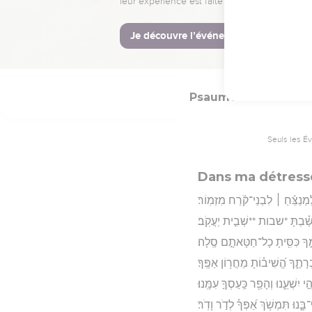
א֑וֹת אַֽשְׁרֵ֥י אָ֝דָ֗ם בֹּטֵ֥חַ בָּֽךְ׃
Hébreu : © Westminster Lening
Psaumes
85
Seuls les É
Dans ma détresse,
מְנַצֵּ֬חַ ׀ לִבְנֵי־קֹ֬רַח מִזְמֽוֹר׃
 שַׁ֝֗בְתָּ *שבות **שְׁבִ֣ית יַעֲקֹֽב׃
ֶּ֑ךָ כִּסִּ֖יתָ כָל־חַטָּאתָ֣ם סֶֽלָה׃
תֶ֑ךָ הֱ֝שִׁיב֗וֹתָ מֵחֲר֥וֹן אַפֶּֽךָ׃
֣י יִשְׁעֵ֑נוּ וְהָפֵ֖ר כַּֽעַסְךָ֣ עִמָּֽנוּ׃
ָ֑נוּ תִּמְשֹׁ֥ךְ אַ֝פְּךָ֗ לְדֹ֣ר וָדֹֽר׃