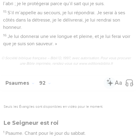
vie, nous crierons de joie.
15
Pendant longtemps tu nous as humiliés. Donne-nous
maintenant autant d’années de joie que nous en avons eu
de malheur.
16
Que nous puissions te voir agir, et que nos descendants
découvrent ta grandeur !
17
Seigneur notre Dieu, accorde-nous ton amitié, et donne à
nos travaux un résultat durable ; oui, donne à nos travaux un
résultat durable.
© Société biblique française – Bibli’O, 1997, avec autorisation. Pour vous procurer
une Bible imprimée, rendez-vous sur www.editionsbiblio.fr
Psaumes
91
Seuls les Évangiles sont disponibles en vidéo pour le moment.