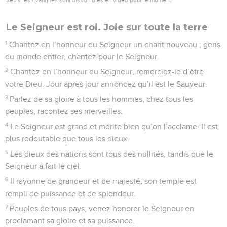
l’innocent.
22
Mais le Seigneur a été ma forteresse, mon Dieu le rocher
où j’ai trouvé refuge.
23
Il a fait retomber sur eux leur crime, il s’est servi de leur
propre méchanceté pour les réduire à rien, lui, le Seigneur
notre Dieu.
© Société biblique française – Bibli’O, 1997, avec autorisation. Pour vous procurer
une Bible imprimée, rendez-vous sur www.editionsbiblio.fr
Psaumes
95
Seuls les Évangiles sont disponibles en vidéo pour le moment.
Un chant nouveau pour le Seigneur qui vient
1
Venez, crions au Seigneur notre joie, faisons une ovation à