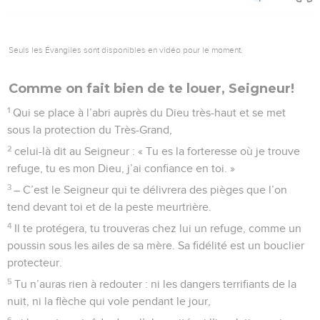
Seuls les Évangiles sont disponibles en vidéo pour le moment.
A l'abri chez le Dieu très-haut
1
Seigneur, de génération en génération, c’est toi qui as été
notre sécurité.
2
Avant que soient nées les montagnes, avant même que le
monde ait vu le jour, depuis toujours, c’est toi qui es Dieu, et
tu le resteras toujours.
3
Tu fais revenir les humains à la poussière, tu leur dis :
« Retournez d’où vous êtes venus. »
4
Pour toi, mille ans sont aussi brefs que la journée d’hier,
déjà passée, ou quelques heures de la nuit.
5
Tu mets fin à la vie humaine ; elle passe comme le sommeil
du matin. Comme l’herbe qui pousse,
6