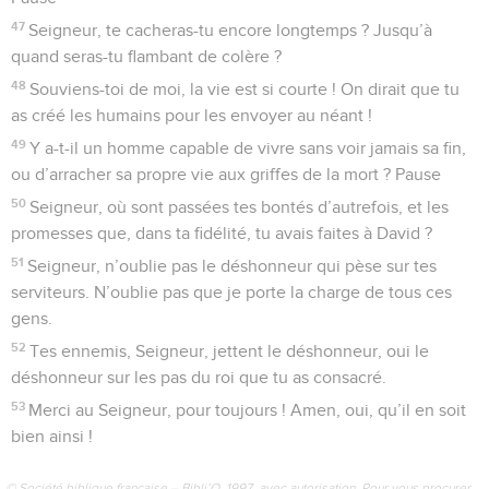
pas l’humilier.
24
Sous ses yeux, j’écraserai ses adversaires, je frapperai
ceux qui lui en veulent.
25
Ma fidèle bonté lui est assurée, c’est moi qui ferai grandir
son pouvoir.
26
Je lui donnerai autorité sur la mer, il aura la haute main sur
les fleuves.
27
Et voici comment il s’adressera à moi : “Tu es mon Père, tu
es mon Dieu, le rocher où je trouve le salut”.
28
Bien plus, je ferai de lui mon fils aîné, le plus grand des
rois de la terre.
29
Je lui conserverai ma bonté pour toujours, et je prends ce
ferme engagement envers lui :
30
Je lui assurerai toujours un descendant, sa dynastie durera
autant que le ciel.
31
« Si ses descendants abandonnent ma loi, s’ils ne suivent
pas mes décisions,