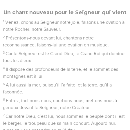
t’appartiennent.
6
Ils tuent froidement la veuve et l’immigré, ils assassinent
les orphelins.
7
Et ils ajoutent : « Le Seigneur ne voit rien, le Dieu de Jacob
n’y fait pas attention. »
8
Attention, gens les plus bêtes du monde ! Idiots, quand
vous mettrez-vous à réfléchir ?
9
Le Seigneur, qui a planté l’oreille de l’homme, est-il
incapable d’entendre ? Lui qui a façonné l’œil, est-il
incapable de voir ?
10
Lui qui corrige les nations, est-il incapable de punir ? Lui
qui apprend aux humains à comprendre,
11
lui, le Seigneur, connaît les projets des humains : ce n’est
que du vent, il le sait bien.
12
Seigneur, heureux celui que tu corriges et que tu éduques
par ta loi !
13