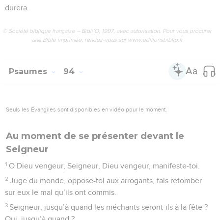
fidélité,
4
au son du luth et de la harpe, aux accords de la lyre !
5
Ce que tu as fait, Seigneur, m’a réjoui, je crie ma joie pour
ce que tu as réalisé.
6
Seigneur, que tes actions sont grandioses et tes pensées
profondes !
7
Le sot ne s’en rend pas compte, l’idiot n’y comprend rien.
8
Les méchants poussent comme la mauvaise herbe, les
gens malfaisants sont tous florissants, mais la ruine définitive
les attend.
9
Toi, Seigneur, tu domines pour toujours la situation.
10
Quant à tes ennemis, Seigneur, quant à tes ennemis ils
tomberont morts, et ceux qui font le malheur des autres
seront tous éparpillés.
11
Tu m’as donné la force du buffle, tu as versé sur moi un
peu d’huile fraîche.
12
Je vois la défaite de mes adversaires, j’entends crier mes