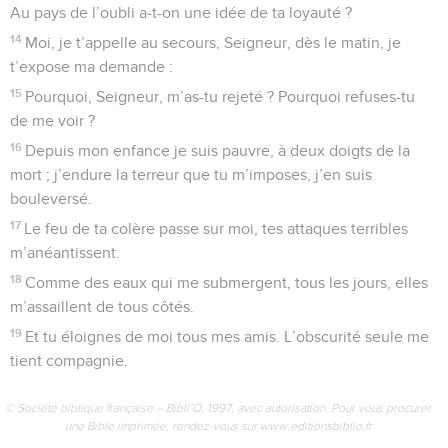
5
Mais au sujet de Sion, on doit dire : c’est ici qu’est la vraie
patrie de chacun d’eux. Le Dieu très-haut l’a lui-même
fondée. »
6
Le Seigneur dresse la liste des peuples, et note pour
chacun d’eux : « Sa vraie patrie est à Sion. » Pause
7
O cité de Dieu, chanteurs et danseurs te célèbrent tous
ensemble.
© Société biblique française – Bibli’O, 1997, avec autorisation. Pour vous procurer
une Bible imprimée, rendez-vous sur www.editionsbiblio.fr
Psaumes
88
Seuls les Évangiles sont disponibles en vidéo pour le moment.
Où sont passées les promesses faites à