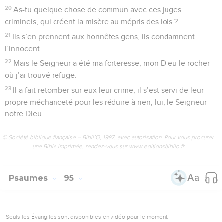
Psaumes
94
Seuls les Évangiles sont disponibles en vidéo pour le moment.
Au moment de se présenter devant le
Seigneur
1
O Dieu vengeur, Seigneur, Dieu vengeur, manifeste-toi.
2
Juge du monde, oppose-toi aux arrogants, fais retomber
sur eux le mal qu’ils ont commis.
3
Seigneur, jusqu’à quand les méchants seront-ils à la fête ?
Oui, jusqu’à quand ?
4
Ils profèrent grossièretés et insolences, ils font les
fanfarons, tous ces gens qui causent le malheur des autres.
5
Ils oppriment ton peuple, Seigneur, ils maltraitent ceux qui