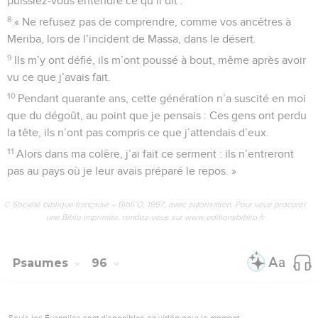
Il peut rester calme au jour du malheur, tandis qu’un piège
se creuse pour les méchants.
14
Non, le Seigneur ne rejette pas son peuple, il
n’abandonne pas ceux qui lui appartiennent.
15
Oui, il y aura de nouveau une justice, et tous les hommes
au cœur droit l’approuveront.
16
Ah, comme j’aimerais avoir un défenseur contre ces gens
malfaisants, un avocat contre ces fauteurs de malheur !
17
Si le Seigneur ne m’avait pas secouru, je ne serais pas loin
du pays du silence.
18
Chaque fois que j’ai dit : « Je ne tiens plus debout », ta
bonté, Seigneur, m’a soutenu.
19
Et quand j’avais le cœur surchargé de soucis, tu m’as
consolé, tu m’as rendu la joie.
20
As-tu quelque chose de commun avec ces juges
criminels, qui créent la misère au mépris des lois ?
21
Ils s’en prennent aux honnêtes gens, ils condamnent