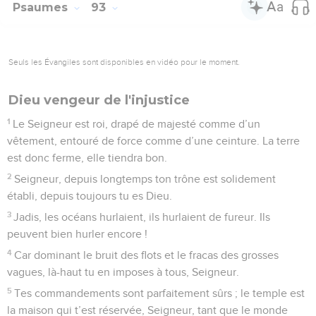
honneur.
16
Je lui donnerai une vie longue et pleine, et je lui ferai voir
que je suis son sauveur. »
© Société biblique française – Bibli’O, 1997, avec autorisation. Pour vous procurer
une Bible imprimée, rendez-vous sur www.editionsbiblio.fr
Psaumes
92
Seuls les Évangiles sont disponibles en vidéo pour le moment.
Le Seigneur est roi
1
Psaume. Chant pour le jour du sabbat.
2
Comme on fait bien de te louer, Seigneur, et de te célébrer
en chantant, Dieu très-haut !
3
d’annoncer dès le matin ta bonté, et pendant la nuit ta