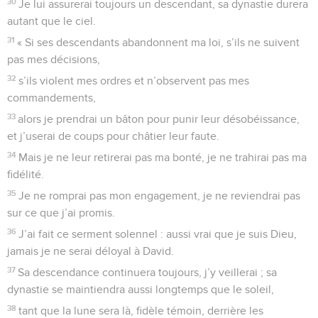
dieux, personne ne t’égale.
8
Dieu, tu es terrible dans le conseil des anges, beaucoup
plus redouté que ceux qui t’entourent.
9
Seigneur, Dieu de l’univers, qui est comme toi ? Force et
fidélité t’environnent, Seigneur.
10
C’est toi qui domptes la mer orgueilleuse et qui apaises
ses vagues en colère.
11
C’est toi qui as transpercé le monstre Rahab, qui l’as
écrasé et qui as éparpillé tes ennemis d’une main de fer.
12
A toi le ciel, à toi aussi la terre, le monde entier et tout ce
qui s’y trouve ; c’est toi qui en as posé les bases.
13
C’est toi qui as créé le Nord et le Sud ; les montagnes du
Tabor et de l’Hermon crient de joie en entendant ton nom.
14
C’est toi qui as le bras vigoureux, la poigne forte, la main
droite haut levée.
15
Justice et droit : voilà les bases de ton règne. Bonté et