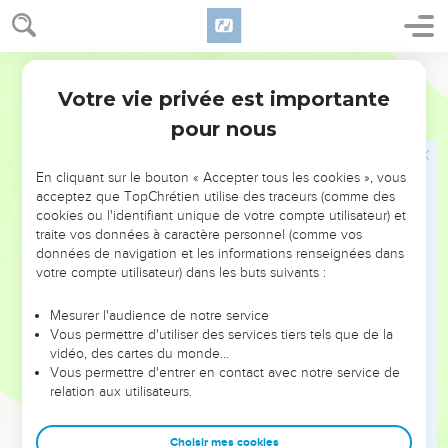
Votre vie privée est importante
pour nous
NE MANQUEZ PAS L’ÉVÉNEMENT
En cliquant sur le bouton « Accepter tous les cookies », vous
DE L’ANNÉE !
acceptez que TopChrétien utilise des traceurs (comme des
cookies ou l'identifiant unique de votre compte utilisateur) et
ET SI LEURS ERREURS POUVAIENT VOUS ÉVITER LES
traite vos données à caractère personnel (comme vos
VOTRES ?
données de navigation et les informations renseignées dans
votre compte utilisateur) dans les buts suivants :
On admire souvent les leaders pour leurs réussites, leur impact,
leur foi ou leur vision. Mais on voit moins les doutes, les erreurs
Mesurer l'audience de notre service
Vous permettre d'utiliser des services tiers tels que de la
et les saisons difficiles qu'ils ont traversés, alors même que ce
vidéo, des cartes du monde…
sont elles qui les ont façonnés.
Vous permettre d'entrer en contact avec notre service de
relation aux utilisateurs.
Dans cette conférence, leaders, entrepreneurs, et responsables
reviennent sur les erreurs marquantes de leur parcours et les
clés pour avancer avec plus de sagesse afin que leurs erreurs
Choisir mes cookies