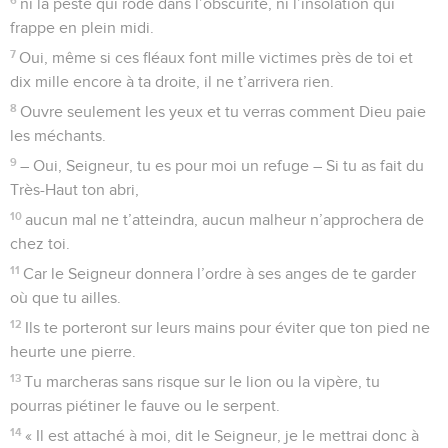
le matin, elle fleurit, elle grandit ; le soir, elle se fane, elle
est sèche.
7
Oui, ta colère nous balaie, ton indignation nous terrifie.
8
Tu mets nos fautes au grand jour, ta lumière éclaire tous
nos secrets.
9
Sous l’effet de ta colère, notre vie décline ; le temps d’un
soupir, elle arrive à sa fin.
10
Elle peut durer soixante-dix ans, ou quatre-vingts pour les
plus vigoureux, mais nous n’en retirons que peine et
malheur. La vie passe vite et nous volons vers la mort.
11
Qui reconnaît la force de ta colère ? Qui te respecte assez
pour en tenir compte ?
12
Fais-nous comprendre que nos jours sont comptés. Alors
nous acquerrons un cœur sage.
13
Seigneur, nous en voudras-tu longtemps encore ? Tourne-
toi vers nous, aie pitié de nous, tes serviteurs.
14
Dès le matin, comble-nous de ta bonté ; alors toute notre