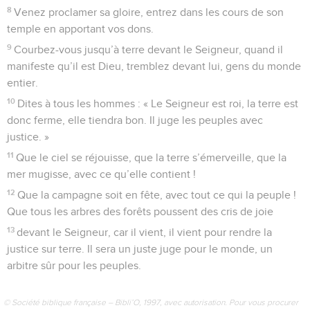
notre Rocher, notre Sauveur.
2
Présentons-nous devant lui, chantons notre
reconnaissance, faisons-lui une ovation en musique.
3
Car le Seigneur est le Grand Dieu, le Grand Roi qui domine
tous les dieux.
4
Il dispose des profondeurs de la terre, et le sommet des
montagnes est à lui.
5
A lui aussi la mer, puisqu’il l’a faite, et la terre, qu’il a
façonnée.
6
Entrez, inclinons-nous, courbons-nous, mettons-nous à
genoux devant le Seigneur, notre Créateur.
7
Car notre Dieu, c’est lui, nous sommes le peuple dont il est
le berger, le troupeau que sa main conduit. Aujourd’hui,
puissiez-vous entendre ce qu’il dit :
8
« Ne refusez pas de comprendre, comme vos ancêtres à
Meriba, lors de l’incident de Massa, dans le désert.
9
Ils m’y ont défié, ils m’ont poussé à bout, même après avoir