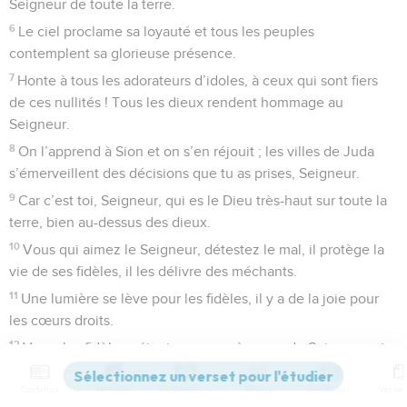
du monde entier, chantez pour le Seigneur.
2
Chantez en l’honneur du Seigneur, remerciez-le d’être
votre Dieu. Jour après jour annoncez qu’il est le Sauveur.
3
Parlez de sa gloire à tous les hommes, chez tous les
peuples, racontez ses merveilles.
4
Le Seigneur est grand et mérite bien qu’on l’acclame. Il est
plus redoutable que tous les dieux.
5
Les dieux des nations sont tous des nullités, tandis que le
Seigneur a fait le ciel.
6
Il rayonne de grandeur et de majesté, son temple est
rempli de puissance et de splendeur.
7
Peuples de tous pays, venez honorer le Seigneur en
proclamant sa gloire et sa puissance.
8
Venez proclamer sa gloire, entrez dans les cours de son
temple en apportant vos dons.
9
Contenus
Versions
Commentaires
Strong
Dictionnaire
Courbez-vous jusqu’à terre devant le Seigneur, quand il