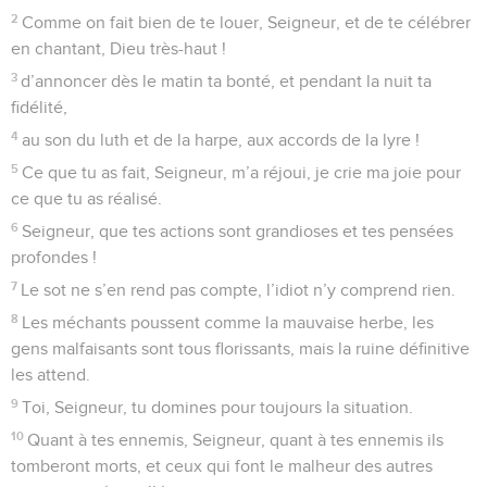
Comme on fait bien de te louer, Seigneur!
1
Qui se place à l’abri auprès du Dieu très-haut et se met
sous la protection du Très-Grand,
2
celui-là dit au Seigneur : « Tu es la forteresse où je trouve
refuge, tu es mon Dieu, j’ai confiance en toi. »
3
– C’est le Seigneur qui te délivrera des pièges que l’on
tend devant toi et de la peste meurtrière.
4
Il te protégera, tu trouveras chez lui un refuge, comme un
poussin sous les ailes de sa mère. Sa fidélité est un bouclier
protecteur.
5
Tu n’auras rien à redouter : ni les dangers terrifiants de la
nuit, ni la flèche qui vole pendant le jour,
6
ni la peste qui rôde dans l’obscurité, ni l’insolation qui
frappe en plein midi.
7
Oui, même si ces fléaux font mille victimes près de toi et
dix mille encore à ta droite, il ne t’arrivera rien.