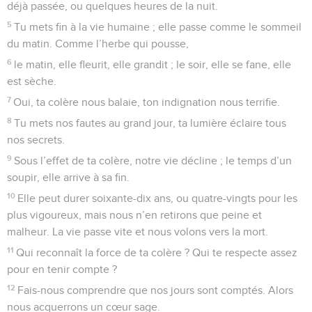
40
Tu as rompu l’engagement que tu avais pris envers ton
serviteur ; tu as souillé sa couronne en la jetant à terre.
41
Tu as enfoncé tous ses murs de défense, tu as mis en
ruine ses fortifications.
42
Tous les passants le dépouillent, il est devenu la risée de
ses voisins.
43
Tu as rendu courage à ses ennemis, tu as fait plaisir à ses
adversaires.
44
Tu as rendu ses armes inefficaces, tu ne l’as pas soutenu
dans la bataille.
45
Tu lui as fait perdre sa splendeur, tu as renversé son trône
à terre.
46
Tu as abrégé sa jeunesse, tu l’as couvert d’humiliation.
Pause
47
Seigneur, te cacheras-tu encore longtemps ? Jusqu’à
quand seras-tu flambant de colère ?
48
Souviens-toi de moi, la vie est si courte ! On dirait que tu