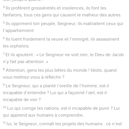
agresseurs malfaisants.
13
Mais le fidèle pousse droit comme un palmier, il s’étend
comme un cèdre du Liban.
14
Il est un arbre planté dans la cour du temple, il s’épanouit
chez le Seigneur notre Dieu.
15
Même en vieillissant, il porte encore des fruits, il reste
plein de sève et de vie,
16
preuve vivante que le Seigneur est juste et sans détour,
lui, mon Rocher.
© Société biblique française – Bibli’O, 1997, avec autorisation. Pour vous procurer
une Bible imprimée, rendez-vous sur www.editionsbiblio.fr
Psaumes
93
Seuls les Évangiles sont disponibles en vidéo pour le moment.