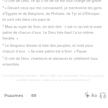
Je passe mes journées à t’appeler, Seigneur, accorde-moi
ton appui.
4
Je me tourne vers toi, Seigneur ; je t’en prie, rends-moi la
joie.
5
Toi, Seigneur, tu es bon, prêt à pardonner, et généreux
pour tous ceux qui t’appellent.
6
Écoute bien ma prière, Seigneur, sois attentif quand je te
supplie.
7
Quand je suis dans la détresse, je t’appelle, car tu me
répondras.
8
Parmi les dieux, aucun n’est comme toi, Seigneur, aucun
ne pourrait faire ce que tu as fait.
9
Tu as créé toutes les nations ; elles viendront s’incliner
devant toi pour t’apporter leurs hommages, Seigneur.
10
Car tu es grand, tu fais des merveilles, tu es le seul vrai
Dieu.
11
Seigneur, montre-moi quel chemin je dois suivre, je veux