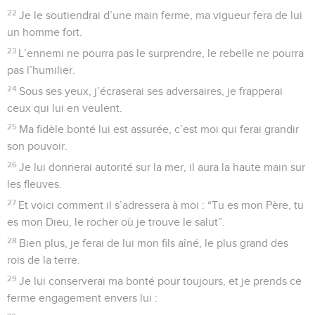
Seuls les Évangiles sont disponibles en vidéo pour le moment.
L'homme passe, Dieu reste
1
Poème chanté attribué à Étan l’Ezrahite.
2
Je veux chanter toujours tes bontés, Seigneur, pour toutes
les générations à venir, je veux proclamer ta fidélité.
3
Je le déclare : Ta bonté est bâtie pour l’éternité, ta fidélité
est ancrée dans le ciel.
4
Tu l’as dit : « J’ai pris un engagement solennel envers celui
que j’ai choisi, mon serviteur David, et je lui ai promis ceci :
5
J’établirai toujours un de tes descendants comme roi après
toi. Je construirai ainsi ta dynastie pour tous les siècles à
venir. »
6
Que les anges du ciel te louent pour les miracles que tu
fais, Seigneur, et que leur assemblée loue ta fidélité !
7
Seigneur, tu n’as pas ton pareil, là-haut ; dans le monde des