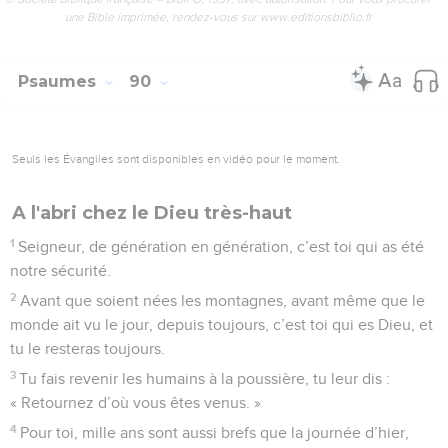
32
s’ils violent mes ordres et n’observent pas mes
commandements,
33
alors je prendrai un bâton pour punir leur désobéissance,
et j’userai de coups pour châtier leur faute.
34
Mais je ne leur retirerai pas ma bonté, je ne trahirai pas ma
fidélité.
35
Je ne romprai pas mon engagement, je ne reviendrai pas
sur ce que j’ai promis.
36
J’ai fait ce serment solennel : aussi vrai que je suis Dieu,
jamais je ne serai déloyal à David.
37
Sa descendance continuera toujours, j’y veillerai ; sa
dynastie se maintiendra aussi longtemps que le soleil,
38
tant que la lune sera là, fidèle témoin, derrière les
nuages. » Pause
39
Mais tu as rejeté, tu as laissé tomber le roi que tu avais
consacré ; tu t’es fâché contre lui.