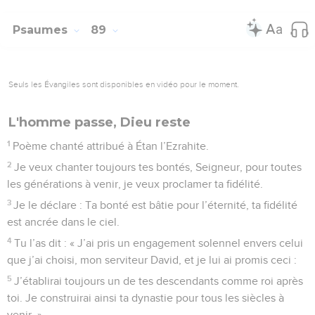
David?
1
Chant. Psaume appartenant au recueil de la confrérie de
Coré. Du répertoire du chef de chorale. A exécuter sur le
mode mélancolique. Poème chanté attribué à Héman,
l’Ezrahite.
2
Seigneur Dieu, mon Sauveur, le jour je crie au secours, la
nuit je me tiens devant toi.
3
Accueille ma prière avec bienveillance, tends une oreille
attentive à ma plainte.
4
Oui, j’en ai plus qu’assez, des malheurs, et je suis à deux
doigts de la mort.
5
Tous me considèrent comme un homme fini, un homme
pour qui on ne peut plus rien.
6
J’ai ma place parmi les morts, comme les cadavres couchés
dans la tombe. Tu ne tiens plus compte d’eux et tu ne fais
plus rien pour eux.
7
Tu m’as mis au fond du gouffre, dans l’obscurité profonde