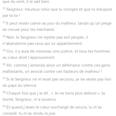
Dieu vengeur de l'injustice
1
Le Seigneur est roi, drapé de majesté comme d’un
vêtement, entouré de force comme d’une ceinture. La terre
est donc ferme, elle tiendra bon.
2
Seigneur, depuis longtemps ton trône est solidement
établi, depuis toujours tu es Dieu.
3
Jadis, les océans hurlaient, ils hurlaient de fureur. Ils
peuvent bien hurler encore !
4
Car dominant le bruit des flots et le fracas des grosses
vagues, là-haut tu en imposes à tous, Seigneur.
5
Tes commandements sont parfaitement sûrs ; le temple est
la maison qui t’est réservée, Seigneur, tant que le monde
durera.
© Société biblique française – Bibli’O, 1997, avec autorisation. Pour vous procurer
une Bible imprimée, rendez-vous sur www.editionsbiblio.fr