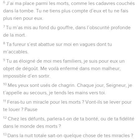
© Société biblique française – Bibli’O, 1997, avec autorisation. Pour vous procurer
une Bible imprimée, rendez-vous sur www.editionsbiblio.fr
Psaumes
87
Seuls les Évangiles sont disponibles en vidéo pour le moment.
Je suis à deux doigts de la mort
1
Le Seigneur a fondé Jérusalem sur les hauteurs qui lui sont
consacrées.
2
Il préfère la cité de Sion à tous les autres lieux habités du
territoire de Jacob.
3
O cité de Dieu, ce qu’il dit de toi est tout chargé de gloire :
4
« Devant ceux qui me connaissent, je mentionne les gens
d’Égypte et de Babylone, de Philistie, de Tyr et d’Éthiopie ;
ils sont nés dans ces pays-là.