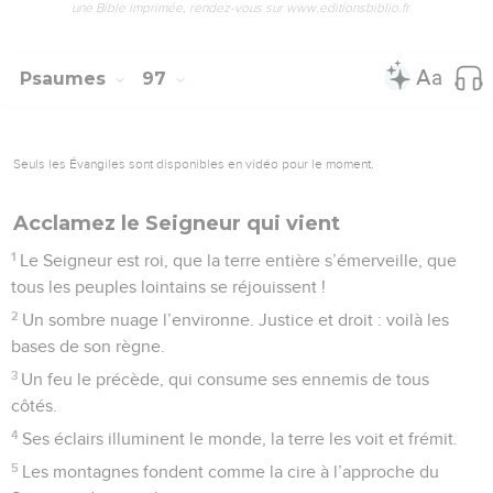
vu ce que j’avais fait.
10
Pendant quarante ans, cette génération n’a suscité en moi
que du dégoût, au point que je pensais : Ces gens ont perdu
la tête, ils n’ont pas compris ce que j’attendais d’eux.
11
Alors dans ma colère, j’ai fait ce serment : ils n’entreront
pas au pays où je leur avais préparé le repos. »
© Société biblique française – Bibli’O, 1997, avec autorisation. Pour vous procurer
une Bible imprimée, rendez-vous sur www.editionsbiblio.fr
Psaumes
96
Seuls les Évangiles sont disponibles en vidéo pour le moment.
Le Seigneur est roi. Joie sur toute la terre
1
Chantez en l’honneur du Seigneur un chant nouveau ; gens