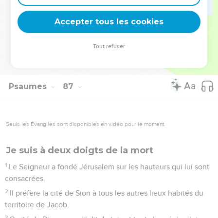
deviennent vos tremplins. Que vous guidiez un ministère, une
équipe, un groupe ou une famille, leur expérience est faite
Accepter tous les cookies
pour vous.
Tout refuser
Je découvre l’événement
Psaumes
86
Seuls les Évangiles sont disponibles en vidéo pour le moment.
Sion, vraie patrie de tous les peuples
1
Seigneur, tends vers moi une oreille attentive, réponds-
moi, car je suis pauvre et malheureux.
2
Je suis un de tes fidèles, protège-moi. Je suis ton serviteur,
je me fie à toi, sauve-moi, toi qui es mon Dieu.
3