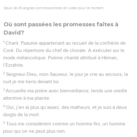
vivre en te restant fidèle ; mets en moi cette seule
préoccupation : rester soumis à ton autorité.
12
Seigneur mon Dieu, je te louerai de tout mon cœur, je
t’apporterai mon hommage pour toujours.
13
Ta bonté pour moi est immense : tu m’as arraché au
gouffre de la mort.
14
O Dieu, des insolents se dressent contre moi ; j’ai affaire à
une bande de brutes qui veulent ma mort. Ils ne tiennent
aucun compte de toi.
15
Mais toi, Seigneur, Dieu compatissant et bienveillant,
patient, d’une immense et fidèle bonté,
16
tourne-toi vers moi, accorde-moi ton appui. Je suis ton
serviteur, donne-moi ta force ; je t’appartiens, sauve-moi.
17
Donne-moi un signe que tout ira bien. Honte à ceux qui
m’en veulent, quand ils verront que toi, Seigneur, tu m’as
sauvé et consolé !