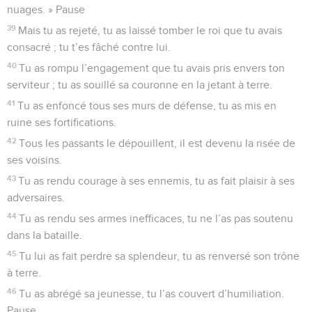
fidélité marchent devant toi.
16
Heureux ceux qui savent t’acclamer, Seigneur ! Ils vivent
en ta présence accueillante.
17
Ils se félicitent que tu sois leur Dieu, tous les jours, ils
s’honorent de ta loyauté.
18
C’est toi qui es leur force souveraine, grâce à toi notre
défenseur prend le dessus.
19
Notre protecteur t’est redevable, Seigneur, notre roi te
doit tout, toi l’unique vrai Dieu, Dieu d’Israël.
20
Un jour, tu as parlé dans une vision, tu as dit à l’intention
de tes fidèles : « J’ai accordé mon appui à un homme
vaillant, dans le peuple j’ai distingué un jeune homme.
21
J’ai trouvé David pour être mon serviteur, je l’ai consacré
de mon huile d’onction.
22
Je le soutiendrai d’une main ferme, ma vigueur fera de lui
un homme fort.
23
L’ennemi ne pourra pas le surprendre, le rebelle ne pourra