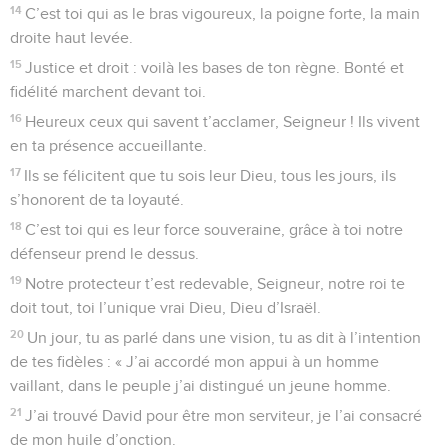
15
Pourquoi, Seigneur, m’as-tu rejeté ? Pourquoi refuses-tu
de me voir ?
16
Depuis mon enfance je suis pauvre, à deux doigts de la
mort ; j’endure la terreur que tu m’imposes, j’en suis
bouleversé.
17
Le feu de ta colère passe sur moi, tes attaques terribles
m’anéantissent.
18
Comme des eaux qui me submergent, tous les jours, elles
m’assaillent de tous côtés.
19
Et tu éloignes de moi tous mes amis. L’obscurité seule me
tient compagnie.
© Société biblique française – Bibli’O, 1997, avec autorisation. Pour vous procurer
une Bible imprimée, rendez-vous sur www.editionsbiblio.fr
Psaumes
89