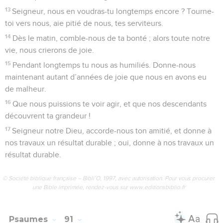
as créé les humains pour les envoyer au néant !
49
Y a-t-il un homme capable de vivre sans voir jamais sa fin,
ou d’arracher sa propre vie aux griffes de la mort ? Pause
50
Seigneur, où sont passées tes bontés d’autrefois, et les
promesses que, dans ta fidélité, tu avais faites à David ?
51
Seigneur, n’oublie pas le déshonneur qui pèse sur tes
serviteurs. N’oublie pas que je porte la charge de tous ces
gens.
52
Tes ennemis, Seigneur, jettent le déshonneur, oui le
déshonneur sur les pas du roi que tu as consacré.
53
Merci au Seigneur, pour toujours ! Amen, oui, qu’il en soit
bien ainsi !
© Société biblique française – Bibli’O, 1997, avec autorisation. Pour vous procurer
une Bible imprimée, rendez-vous sur www.editionsbiblio.fr
Psaumes
90