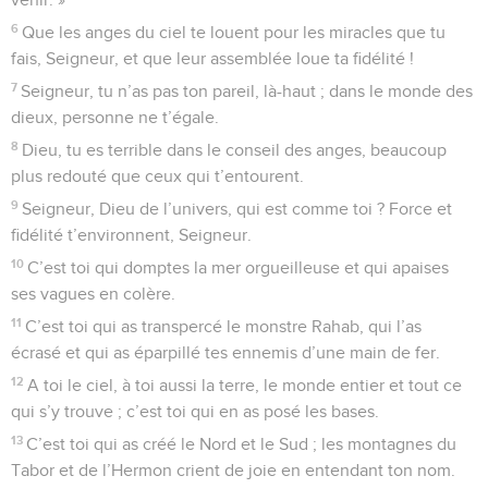
de la mort.
8
Ta fureur s’est abattue sur moi en vagues dont tu
m’accables.
9
Tu as éloigné de moi mes familiers, je suis pour eux un
objet de dégoût. Me voilà enfermé dans mon malheur,
impossible d’en sortir.
10
Mes yeux sont usés de chagrin. Chaque jour, Seigneur, je
t’appelle au secours, je tends les mains vers toi.
11
Feras-tu un miracle pour les morts ? Vont-ils se lever pour
te louer ? Pause
12
Chez les défunts, parlera-t-on de ta bonté, ou de ta fidélité
dans le monde des morts ?
13
Dans la nuit totale sait-on quelque chose de tes miracles ?
Au pays de l’oubli a-t-on une idée de ta loyauté ?
14
Moi, je t’appelle au secours, Seigneur, dès le matin, je
t’expose ma demande :