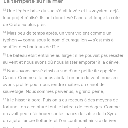
La tempête sur la mer
13
Une légère brise du sud s’était levée et ils voyaient déjà
leur projet réalisé. Ils ont donc levé l’ancre et longé la côte
de Crète au plus près.
14
Mais peu de temps après, un vent violent comme un
typhon — connu sous le nom d’euraquilon — s’est mis à
souffler des hauteurs de l’île.
15
Le bateau était entraîné au large : il ne pouvait pas résister
au vent et nous avons dû nous laisser emporter à la dérive.
16
Nous avons passé ainsi au sud d’une petite île appelée
Cauda. Comme elle nous abritait un peu du vent, nous en
avons profité pour nous rendre maîtres du canot de
sauvetage. Nous sommes parvenus, à grand-peine,
17
à le hisser à bord. Puis on a eu recours à des moyens de
fortune : on a ceinturé tout le bateau de cordages. Comme
on avait peur d’échouer sur les bancs de sable de la Syrte,
on a jeté l’ancre flottante et l’on continuait ainsi à dériver.
18