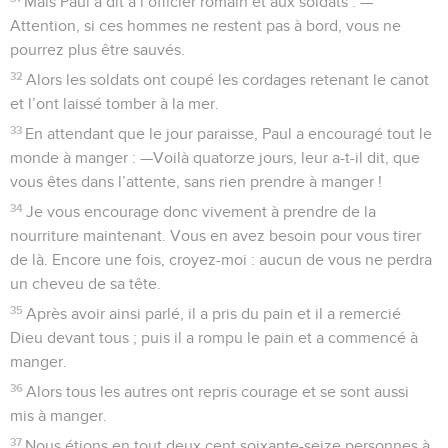
Mais Paul a dit à l’officier romain et aux soldats : —
Attention, si ces hommes ne restent pas à bord, vous ne
pourrez plus être sauvés.
32
Alors les soldats ont coupé les cordages retenant le canot
et l’ont laissé tomber à la mer.
33
En attendant que le jour paraisse, Paul a encouragé tout le
monde à manger : —Voilà quatorze jours, leur a-t-il dit, que
vous êtes dans l’attente, sans rien prendre à manger !
34
Je vous encourage donc vivement à prendre de la
nourriture maintenant. Vous en avez besoin pour vous tirer
de là. Encore une fois, croyez-moi : aucun de vous ne perdra
un cheveu de sa tête.
35
Après avoir ainsi parlé, il a pris du pain et il a remercié
Dieu devant tous ; puis il a rompu le pain et a commencé à
manger.
36
Alors tous les autres ont repris courage et se sont aussi
mis à manger.
37
Nous étions en tout deux cent soixante-seize personnes à