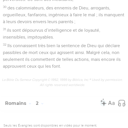
30
des calomniateurs, des ennemis de Dieu, arrogants,
orgueilleux, fanfarons, ingénieux à faire le mal ; ils manquent
à leurs devoirs envers leurs parents ;
31
ils sont dépourvus d’intelligence et de loyauté,
insensibles, impitoyables.
32
Ils connaissent très bien la sentence de Dieu qui déclare
passibles de mort ceux qui agissent ainsi. Malgré cela, non
seulement ils commettent de telles actions, mais encore ils
approuvent ceux qui les font.
La Bible Du Semeur Copyright © 1992, 1999 by Biblica, Inc.® Used by permission.
All rights reserved worldwide.
Romains
2
Seuls les Évangiles sont disponibles en vidéo pour le moment.