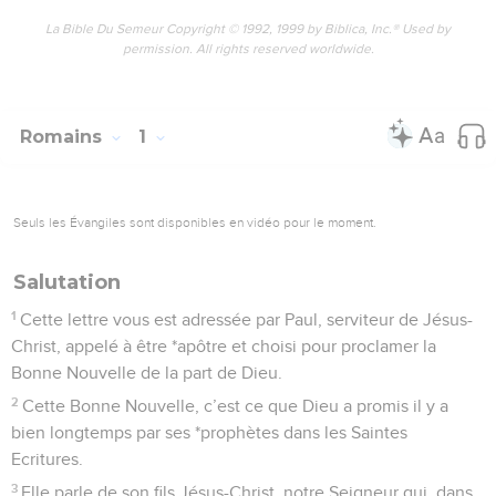
La Bible Du Semeur Copyright © 1992, 1999 by Biblica, Inc.® Used by
permission. All rights reserved worldwide.
Romains
1
Seuls les Évangiles sont disponibles en vidéo pour le moment.
Salutation
1
Cette lettre vous est adressée par Paul, serviteur de Jésus-
Christ, appelé à être *apôtre et choisi pour proclamer la
Bonne Nouvelle de la part de Dieu.
2
Cette Bonne Nouvelle, c’est ce que Dieu a promis il y a
bien longtemps par ses *prophètes dans les Saintes
Ecritures.
3
Elle parle de son fils Jésus-Christ, notre Seigneur qui, dans