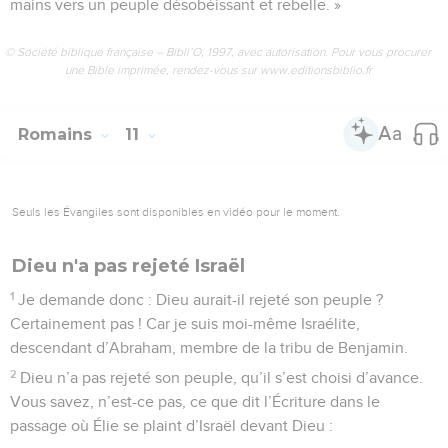
mains vers un peuple désobéissant et rebelle. »
© Société biblique française – Bibli’O, 1997, avec autorisation. Pour vous procurer
une Bible imprimée, rendez-vous sur www.editionsbiblio.fr
Romains
11
Seuls les Évangiles sont disponibles en vidéo pour le moment.
Dieu n'a pas rejeté Israël
1
Je demande donc : Dieu aurait-il rejeté son peuple ?
Certainement pas ! Car je suis moi-même Israélite,
descendant d’Abraham, membre de la tribu de Benjamin.
2
Dieu n’a pas rejeté son peuple, qu’il s’est choisi d’avance.
Vous savez, n’est-ce pas, ce que dit l’Écriture dans le
passage où Élie se plaint d’Israël devant Dieu :