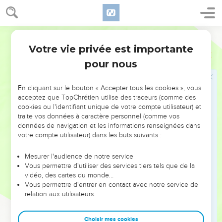
péché, vous avez maintenant obéi de tout votre cœur au
modèle présenté par l’enseignement que vous avez reçu.
18
Vous avez été libérés du péché et vous êtes entrés au
Français Courant
service de ce qui est juste.
Votre vie privée est importante
Romains
6
19
J’emploie cette façon humaine de parler à cause de votre
pour nous
faiblesse naturelle. Auparavant, vous vous étiez mis tout
entiers comme esclaves au service de l’impureté et du mal
En cliquant sur le bouton « Accepter tous les cookies », vous
qui produisent la révolte contre Dieu ; de même, maintenant,
acceptez que TopChrétien utilise des traceurs (comme des
mettez-vous tout entiers comme esclaves au service de ce
cookies ou l'identifiant unique de votre compte utilisateur) et
qui est juste pour mener une vie sainte.
traite vos données à caractère personnel (comme vos
données de navigation et les informations renseignées dans
20
Quand vous étiez esclaves du péché, vous étiez libres par
votre compte utilisateur) dans les buts suivants :
rapport à ce qui est juste.
21
Qu’avez-vous gagné à commettre alors des actes dont
Mesurer l'audience de notre service
Vous permettre d'utiliser des services tiers tels que de la
vous avez honte maintenant ? Ces actes mènent à la mort !
vidéo, des cartes du monde…
22
Mais maintenant vous avez été libérés du péché et vous
Vous permettre d'entrer en contact avec notre service de
relation aux utilisateurs.
êtes au service de Dieu ; vous y gagnez d’être dirigés dans
une vie sainte et de recevoir, à la fin, la vie éternelle.
Choisir mes cookies
23
Car le salaire que paie le péché, c’est la mort ; mais le don