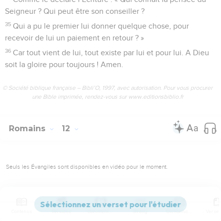
Seigneur ? Qui peut être son conseiller ?
35
Qui a pu le premier lui donner quelque chose, pour
recevoir de lui un paiement en retour ? »
36
Car tout vient de lui, tout existe par lui et pour lui. A Dieu
soit la gloire pour toujours ! Amen.
© Société biblique française – Bibli’O, 1997, avec autorisation. Pour vous procurer
une Bible imprimée, rendez-vous sur www.editionsbiblio.fr
Romains
12
Seuls les Évangiles sont disponibles en vidéo pour le moment.
La vie nouvelle au service de Dieu
1
Frères, puisque Dieu a ainsi manifesté sa bonté pour nous,
Contenus
Versions
Commentaires
Strong
Dictionnaire