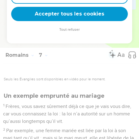
que Dieu accorde gratuitement, c’est la vie éternelle dans
Accepter tous les cookies
l’union avec Jésus-Christ notre Seigneur.
© Société biblique française – Bibli’O, 1997, avec autorisation. Pour vous procurer
Tout refuser
une Bible imprimée, rendez-vous sur www.editionsbiblio.fr
Romains
7
Seuls les Évangiles sont disponibles en vidéo pour le moment.
Un exemple emprunté au mariage
1
Frères, vous savez sûrement déjà ce que je vais vous dire,
car vous connaissez la loi : la loi n’a autorité sur un homme
qu’aussi longtemps qu’il vit.
2
Par exemple, une femme mariée est liée par la loi à son
mari tant qu’il vit ; mais si le mari meurt, elle est libérée de la