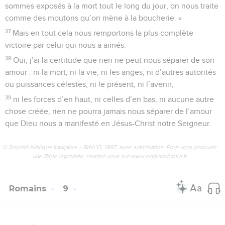
sommes exposés à la mort tout le long du jour, on nous traite
comme des moutons qu’on mène à la boucherie. »
37
Mais en tout cela nous remportons la plus complète
victoire par celui qui nous a aimés.
38
Oui, j’ai la certitude que rien ne peut nous séparer de son
amour : ni la mort, ni la vie, ni les anges, ni d’autres autorités
ou puissances célestes, ni le présent, ni l’avenir,
39
ni les forces d’en haut, ni celles d’en bas, ni aucune autre
chose créée, rien ne pourra jamais nous séparer de l’amour
que Dieu nous a manifesté en Jésus-Christ notre Seigneur.
© Société biblique française – Bibli’O, 1997, avec autorisation. Pour vous procurer
une Bible imprimée, rendez-vous sur www.editionsbiblio.fr
Romains
9