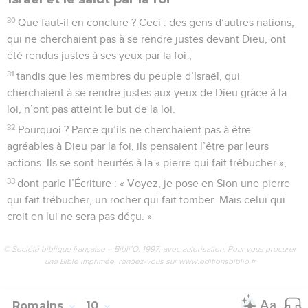
30
Que faut-il en conclure ? Ceci : des gens d’autres nations,
qui ne cherchaient pas à se rendre justes devant Dieu, ont
été rendus justes à ses yeux par la foi ;
31
tandis que les membres du peuple d’Israël, qui
cherchaient à se rendre justes aux yeux de Dieu grâce à la
loi, n’ont pas atteint le but de la loi.
32
Pourquoi ? Parce qu’ils ne cherchaient pas à être
agréables à Dieu par la foi, ils pensaient l’être par leurs
actions. Ils se sont heurtés à la « pierre qui fait trébucher »,
33
dont parle l’Écriture : « Voyez, je pose en Sion une pierre
qui fait trébucher, un rocher qui fait tomber. Mais celui qui
croit en lui ne sera pas déçu. »
© Société biblique française – Bibli’O, 1997, avec autorisation. Pour vous procurer
une Bible imprimée, rendez-vous sur www.editionsbiblio.fr
Romains
10