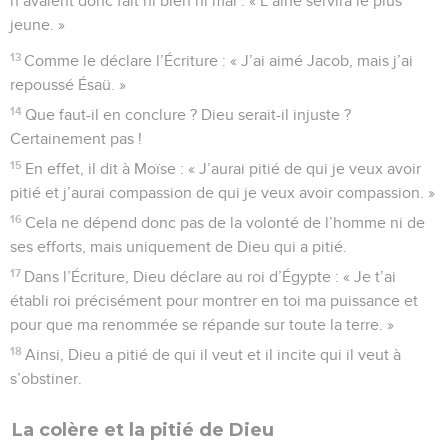
n’avaient donc fait ni bien ni mal : « L’aîné servira le plus
jeune. »
13
Comme le déclare l’Écriture : « J’ai aimé Jacob, mais j’ai
repoussé Ésaü. »
14
Que faut-il en conclure ? Dieu serait-il injuste ?
Certainement pas !
15
En effet, il dit à Moïse : « J’aurai pitié de qui je veux avoir
pitié et j’aurai compassion de qui je veux avoir compassion. »
16
Cela ne dépend donc pas de la volonté de l’homme ni de
ses efforts, mais uniquement de Dieu qui a pitié.
17
Dans l’Écriture, Dieu déclare au roi d’Égypte : « Je t’ai
établi roi précisément pour montrer en toi ma puissance et
pour que ma renommée se répande sur toute la terre. »
18
Ainsi, Dieu a pitié de qui il veut et il incite qui il veut à
s’obstiner.
La colère et la pitié de Dieu