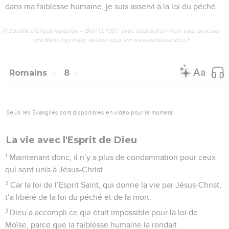
dans ma faiblesse humaine, je suis asservi à la loi du péché.
© Société biblique française – Bibli’O, 1997, avec autorisation. Pour vous procurer
une Bible imprimée, rendez-vous sur www.editionsbiblio.fr
Romains
8
Seuls les Évangiles sont disponibles en vidéo pour le moment.
La vie avec l'Esprit de Dieu
1
Maintenant donc, il n’y a plus de condamnation pour ceux
qui sont unis à Jésus-Christ.
2
Car la loi de l’Esprit Saint, qui donne la vie par Jésus-Christ,
t’a libéré de la loi du péché et de la mort.
3
Dieu a accompli ce qui était impossible pour la loi de
Moïse, parce que la faiblesse humaine la rendait