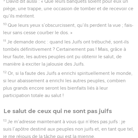
David dit aussi : « Que leurs banquets soient pour eux un
piège, une trappe, une occasion de tomber et de recevoir ce
qu’ils méritent.
10
Que leurs yeux s’obscurcissent, qu’ils perdent la vue ; fais-
leur sans cesse courber le dos. »
11
Je demande donc : quand les Juifs ont trébuché, sont-ils
tombés définitivement ? Certainement pas ! Mais, grâce à
leur faute, les autres peuples ont pu obtenir le salut, de
manière à exciter la jalousie des Juifs.
12
Or, si la faute des Juifs a enrichi spirituellement le monde,
si leur abaissement a enrichi les autres peuples, combien
plus grands encore seront les bienfaits liés à leur
participation totale au salut !
Le salut de ceux qui ne sont pas juifs
13
Je m’adresse maintenant à vous qui n’êtes pas juifs : je
suis l’apôtre destiné aux peuples non juifs et, en tant que tel,
je me réjouis de la tâche qui est la mienne.