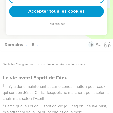
à la loi du péché, qui est dans mes membres.
24
[Ha ! ] misérable que je suis ! qui me délivrera du corps de
Accepter tous les cookies
cette mort ?
25
Je rends grâces à Dieu par Jésus-Christ notre Seigneur. Je
Tout refuser
sers donc moi-même de l'entendement à la Loi de Dieu, mais
de la chair, à la loi du péché.
Romains
8
Seuls les Évangiles sont disponibles en vidéo pour le moment.
La vie avec l'Esprit de Dieu
1
Il n'y a donc maintenant aucune condamnation pour ceux
qui sont en Jésus-Christ, lesquels ne marchent point selon la
chair, mais selon l'Esprit.
2
Parce que la Loi de l'Esprit de vie [qui est] en Jésus-Christ,
m'a affranchi de la Loi du péché et de la mort.