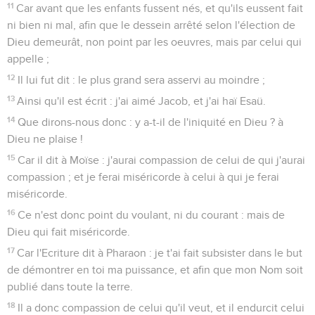
11
Car avant que les enfants fussent nés, et qu'ils eussent fait
ni bien ni mal, afin que le dessein arrêté selon l'élection de
Dieu demeurât, non point par les oeuvres, mais par celui qui
appelle ;
12
Il lui fut dit : le plus grand sera asservi au moindre ;
13
Ainsi qu'il est écrit : j'ai aimé Jacob, et j'ai haï Esaü.
14
Que dirons-nous donc : y a-t-il de l'iniquité en Dieu ? à
Dieu ne plaise !
15
Car il dit à Moïse : j'aurai compassion de celui de qui j'aurai
compassion ; et je ferai miséricorde à celui à qui je ferai
miséricorde.
16
Ce n'est donc point du voulant, ni du courant : mais de
Dieu qui fait miséricorde.
17
Car l'Ecriture dit à Pharaon : je t'ai fait subsister dans le but
de démontrer en toi ma puissance, et afin que mon Nom soit
publié dans toute la terre.
18
Il a donc compassion de celui qu'il veut, et il endurcit celui