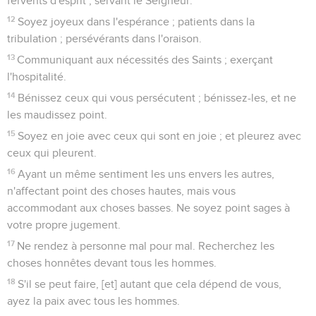
fervents d'esprit ; servant le Seigneur.
12
Soyez joyeux dans l'espérance ; patients dans la
tribulation ; persévérants dans l'oraison.
13
Communiquant aux nécessités des Saints ; exerçant
l'hospitalité.
14
Bénissez ceux qui vous persécutent ; bénissez-les, et ne
les maudissez point.
15
Soyez en joie avec ceux qui sont en joie ; et pleurez avec
ceux qui pleurent.
16
Ayant un même sentiment les uns envers les autres,
n'affectant point des choses hautes, mais vous
accommodant aux choses basses. Ne soyez point sages à
votre propre jugement.
17
Ne rendez à personne mal pour mal. Recherchez les
choses honnêtes devant tous les hommes.
18
S'il se peut faire, [et] autant que cela dépend de vous,
ayez la paix avec tous les hommes.