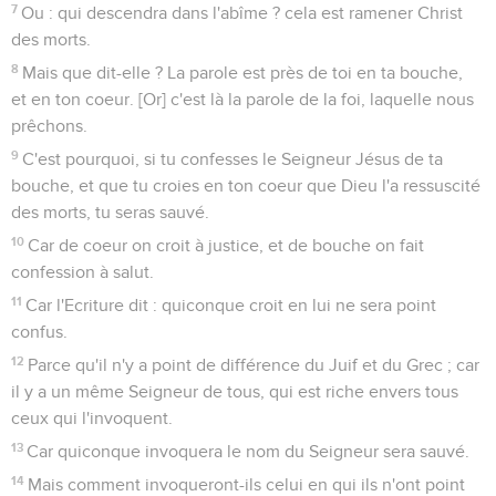
7
Ou : qui descendra dans l'abîme ? cela est ramener Christ
des morts.
8
Mais que dit-elle ? La parole est près de toi en ta bouche,
et en ton coeur. [Or] c'est là la parole de la foi, laquelle nous
prêchons.
9
C'est pourquoi, si tu confesses le Seigneur Jésus de ta
bouche, et que tu croies en ton coeur que Dieu l'a ressuscité
des morts, tu seras sauvé.
10
Car de coeur on croit à justice, et de bouche on fait
confession à salut.
11
Car l'Ecriture dit : quiconque croit en lui ne sera point
confus.
12
Parce qu'il n'y a point de différence du Juif et du Grec ; car
il y a un même Seigneur de tous, qui est riche envers tous
ceux qui l'invoquent.
13
Car quiconque invoquera le nom du Seigneur sera sauvé.
14
Mais comment invoqueront-ils celui en qui ils n'ont point