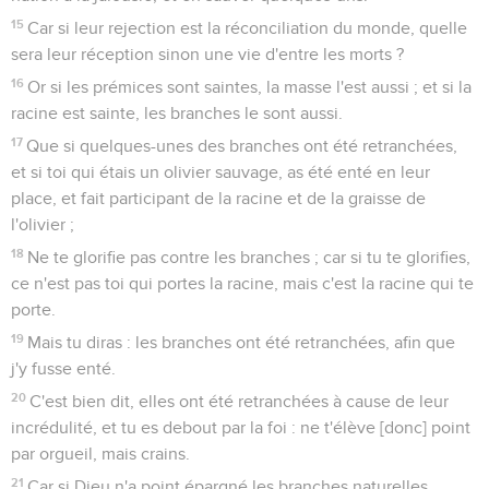
15
Car si leur rejection est la réconciliation du monde, quelle
sera leur réception sinon une vie d'entre les morts ?
16
Or si les prémices sont saintes, la masse l'est aussi ; et si la
racine est sainte, les branches le sont aussi.
17
Que si quelques-unes des branches ont été retranchées,
et si toi qui étais un olivier sauvage, as été enté en leur
place, et fait participant de la racine et de la graisse de
l'olivier ;
18
Ne te glorifie pas contre les branches ; car si tu te glorifies,
ce n'est pas toi qui portes la racine, mais c'est la racine qui te
porte.
19
Mais tu diras : les branches ont été retranchées, afin que
j'y fusse enté.
20
C'est bien dit, elles ont été retranchées à cause de leur
incrédulité, et tu es debout par la foi : ne t'élève [donc] point
par orgueil, mais crains.
21
Car si Dieu n'a point épargné les branches naturelles,