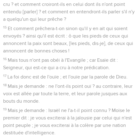
cru ? et comment croiront-ils en celui dont ils n'ont point
entendu [parler] ? et comment en entendront-ils parler s'il n'y
a quelqu'un qui leur prêche ?
15
Et comment prêchera-t-on sinon qu'il y en ait qui soient
envoyés ? ainsi qu'il est écrit : ô que les pieds de ceux qui
annoncent la paix sont beaux, [les pieds, dis-je], de ceux qui
annoncent de bonnes choses !
16
Mais tous n'ont pas obéi à l'Evangile ; car Esaïe dit :
Seigneur, qui est-ce qui a cru à notre prédication.
17
La foi donc est de l'ouïe ; et l'ouïe par la parole de Dieu.
18
Mais je demande : ne l'ont-ils point ouï ? au contraire, leur
voix est allée par toute la terre, et leur parole jusques aux
bouts du monde.
19
Mais je demande : Israël ne l'a-t-il point connu ? Moïse le
premier dit : je vous exciterai à la jalousie par celui qui n'est
point peuple ; je vous exciterai à la colère par une nation
destituée d'intelligence.