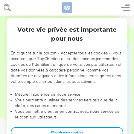
Or si ce que je fais je ne le veux point, je reconnais [par
cela même] que la Loi est bonne.
17
Maintenant donc ce n'est plus moi qui fais cela ; mais c'est
Martin
le péché qui habite en moi.
Votre vie privée est importante
Romains
7
18
Car je sais qu'en moi, c'est-à-dire, en ma chair, il n'habite
pour nous
point de bien ; vu que le vouloir est bien attaché à moi, mais
je ne trouve pas le moyen d'accomplir le bien.
En cliquant sur le bouton « Accepter tous les cookies », vous
19
Car je ne fais pas le bien que je veux, mais je fais le mal
acceptez que TopChrétien utilise des traceurs (comme des
que je ne veux point.
cookies ou l'identifiant unique de votre compte utilisateur) et
traite vos données à caractère personnel (comme vos
20
Or si je fais ce que je ne veux point, ce n'est plus moi qui
données de navigation et les informations renseignées dans
le fais, mais [c'est] le péché qui habite en moi.
votre compte utilisateur) dans les buts suivants :
21
Je trouve donc cette Loi au-dedans de moi, que quand je
Mesurer l'audience de notre service
veux faire le bien, le mal est attaché à moi.
Vous permettre d'utiliser des services tiers tels que de la
22
Car je prends bien plaisir à la loi de Dieu quant à l'homme
vidéo, des cartes du monde…
Vous permettre d'entrer en contact avec notre service de
intérieur ;
relation aux utilisateurs.
23
Mais je vois dans mes membres une autre loi, qui combat
contre la loi de mon entendement, et qui me rend prisonnier
Choisir mes cookies