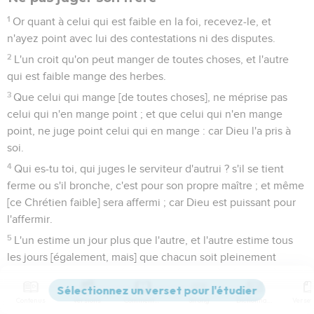
1
Or quant à celui qui est faible en la foi, recevez-le, et
n'ayez point avec lui des contestations ni des disputes.
2
L'un croit qu'on peut manger de toutes choses, et l'autre
qui est faible mange des herbes.
3
Que celui qui mange [de toutes choses], ne méprise pas
celui qui n'en mange point ; et que celui qui n'en mange
point, ne juge point celui qui en mange : car Dieu l'a pris à
soi.
4
Qui es-tu toi, qui juges le serviteur d'autrui ? s'il se tient
ferme ou s'il bronche, c'est pour son propre maître ; et même
[ce Chrétien faible] sera affermi ; car Dieu est puissant pour
l'affermir.
5
L'un estime un jour plus que l'autre, et l'autre estime tous
les jours [également, mais] que chacun soit pleinement
persuadé en son esprit.
6
Celui qui a égard au jour, y a égard à cause du Seigneur ; et
Contenus
Versions
Commentaires
Strong
Dictionnaire
celui aussi qui n'a point égard au jour, il n'y a point d'égard à