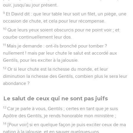
ouïr, jusqu'au jour présent.
9
Et David dit : que leur table leur soit un filet, un piège, une
occasion de chute, et cela pour leur récompense.
10
Que leurs yeux soient obscurcis pour ne point voir ; et
courbe continuellement leur dos.
11
Mais je demande : ont-ils bronché pour tomber ?
nullement ! mais par leur chute le salut est accordé aux
Gentils, pour les exciter à la jalousie.
12
Or si leur chute est la richesse du monde, et leur
diminution la richesse des Gentils, combien plus le sera leur
abondance ?
Le salut de ceux qui ne sont pas juifs
13
Car je parle à vous, Gentils ; certes en tant que je suis
Apôtre des Gentils, je rends honorable mon ministère ;
14
[Pour voir] si en quelque façon je puis exciter ceux de ma
nation à la jalousie, et en sauver quelques-uns.