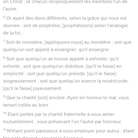
en Christ ; et chacun réciproquement les membres l'un de
l'autre.
6
Or ayant des dons différents, selon la grâce qui nous est
donnée : soit de prophétie, [prophétisons] selon l'analogie
de la foi ;
7
Soit de ministère, [appliquons-nous] au ministère ; soit que
quelqu'un soit appelé à enseigner, qu'il enseigne.
8
Soit que quelqu'un se trouve appelé à exhorter, qu'il
exhorte ; soit que quelqu'un distribue, [qu'il le fasse] en
simplicité ; soit que quelqu'un préside, [qu'il le fasse]
soigneusement ; soit que quelqu'un exerce la miséricorde,
[qu'il le fasse] joyeusement.
9
Que la charité [soit] sincère. Ayez en horreur le mal, vous
tenant collés au bien.
10
Etant portés par la charité fraternelle à vous aimer
mutuellement ; vous prévenant l'un l'autre par honneur.
11
N'étant point paresseux à vous employer pour autrui ; étant