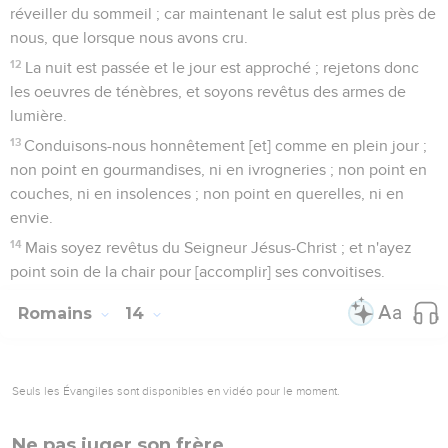
réveiller du sommeil ; car maintenant le salut est plus près de
nous, que lorsque nous avons cru.
12
La nuit est passée et le jour est approché ; rejetons donc
les oeuvres de ténèbres, et soyons revêtus des armes de
lumière.
13
Conduisons-nous honnêtement [et] comme en plein jour ;
non point en gourmandises, ni en ivrogneries ; non point en
couches, ni en insolences ; non point en querelles, ni en
envie.
14
Mais soyez revêtus du Seigneur Jésus-Christ ; et n'ayez
point soin de la chair pour [accomplir] ses convoitises.
Romains
14
Seuls les Évangiles sont disponibles en vidéo pour le moment.
Ne pas juger son frère