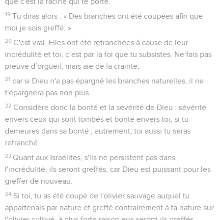
que c'est la racine qui te porte.
19
Tu diras alors : « Des branches ont été coupées afin que
moi je sois greffé. »
20
C'est vrai. Elles ont été retranchées à cause de leur
incrédulité et toi, c’est par la foi que tu subsistes. Ne fais pas
preuve d’orgueil, mais aie de la crainte,
21
car si Dieu n'a pas épargné les branches naturelles, il ne
t'épargnera pas non plus.
22
Considère donc la bonté et la sévérité de Dieu : sévérité
envers ceux qui sont tombés et bonté envers toi, si tu
demeures dans sa bonté ; autrement, toi aussi tu seras
retranché.
23
Quant aux Israélites, s'ils ne persistent pas dans
l'incrédulité, ils seront greffés, car Dieu est puissant pour les
greffer de nouveau.
24
Si toi, tu as été coupé de l'olivier sauvage auquel tu
appartenais par nature et greffé contrairement à ta nature sur
l'olivier cultivé, à plus forte raison eux seront-ils greffés