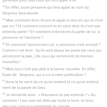
généreux pour tous ceux qui font appel à lui.
13
En effet, toute personne qui fera appel au nom du
Seigneur sera sauvée.
14
Mais comment donc feront-ils appel à celui en qui ils n'ont
pas cru ? Et comment croiront-ils en celui dont ils n'ont pas
entendu parler ? Et comment entendront-ils parler de lui, si
personne ne l'annonce ?
15
Et comment l'annoncera-t-on, si personne n'est envoyé ?
Comme il est écrit : Qu'ils sont beaux les pieds [de ceux qui
annoncent la paix, ] de ceux qui annoncent de bonnes
nouvelles !
16
Mais tous n'ont pas obéi à la bonne nouvelle. En effet,
Esaïe dit : Seigneur, qui a cru à notre prédication ?
17
Ainsi la foi vient de ce qu'on entend et ce qu'on entend
vient de la parole de Dieu.
18
Je demande alors : « N'auraient-ils pas entendu ? » Au
contraire ! Leur voix est allée par toute la terre, et leurs
discours jusqu'aux extrémités du monde.