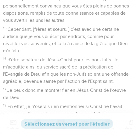
personnellement convaincu que vous êtes pleins de bonnes
dispositions, remplis de toute connaissance et capables de
vous avertir les uns les autres.
15
Cependant, [frères et sœurs, ] c’est avec une certaine
audace que je vous ai écrit par endroits, comme pour
réveiller vos souvenirs, et cela à cause de la grâce que Dieu
m'a faite
16
d'être serviteur de Jésus-Christ pour les non-Juifs. Je
m'acquitte ainsi du service sacré de la prédication de
l'Evangile de Dieu afin que les non-Juifs soient une offrande
agréable, devenue sainte par l’action de l'Esprit saint.
17
Je peux donc me montrer fier en Jésus-Christ de l'œuvre
de Dieu.
18
En effet, je n'oserais rien mentionner si Christ ne l’avait
pas accompli par moi pour amener les non-Juifs à
l'obéissance par la parole et par les actes,
Contenus
Versions
Commentaires
Strong
Dictionnaire
19
par la puissance des signes et des prodiges et par la