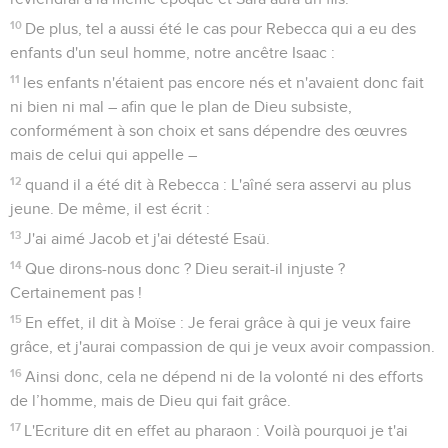
10
De plus, tel a aussi été le cas pour Rebecca qui a eu des
enfants d'un seul homme, notre ancêtre Isaac :
11
les enfants n'étaient pas encore nés et n'avaient donc fait
ni bien ni mal – afin que le plan de Dieu subsiste,
conformément à son choix et sans dépendre des œuvres
mais de celui qui appelle –
12
quand il a été dit à Rebecca : L'aîné sera asservi au plus
jeune. De même, il est écrit :
13
J'ai aimé Jacob et j'ai détesté Esaü.
14
Que dirons-nous donc ? Dieu serait-il injuste ?
Certainement pas !
15
En effet, il dit à Moïse : Je ferai grâce à qui je veux faire
grâce, et j'aurai compassion de qui je veux avoir compassion.
16
Ainsi donc, cela ne dépend ni de la volonté ni des efforts
de l’homme, mais de Dieu qui fait grâce.
17
L'Ecriture dit en effet au pharaon : Voilà pourquoi je t'ai