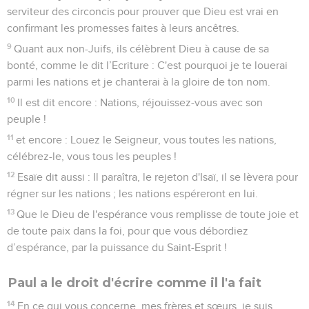
serviteur des circoncis pour prouver que Dieu est vrai en
confirmant les promesses faites à leurs ancêtres.
9
Quant aux non-Juifs, ils célèbrent Dieu à cause de sa
bonté, comme le dit l’Ecriture : C'est pourquoi je te louerai
parmi les nations et je chanterai à la gloire de ton nom.
10
Il est dit encore : Nations, réjouissez-vous avec son
peuple !
11
et encore : Louez le Seigneur, vous toutes les nations,
célébrez-le, vous tous les peuples !
12
Esaïe dit aussi : Il paraîtra, le rejeton d'Isaï, il se lèvera pour
régner sur les nations ; les nations espéreront en lui.
13
Que le Dieu de l'espérance vous remplisse de toute joie et
de toute paix dans la foi, pour que vous débordiez
d’espérance, par la puissance du Saint-Esprit !
Paul a le droit d'écrire comme il l'a fait
14
En ce qui vous concerne, mes frères et sœurs, je suis