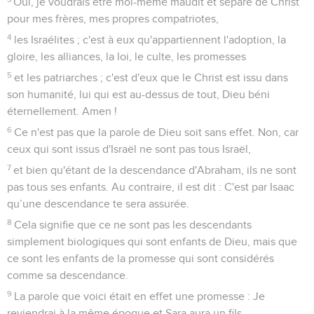
Oui, je voudrais être moi-même maudit et séparé de Christ
pour mes frères, mes propres compatriotes,
4
les Israélites ; c'est à eux qu'appartiennent l'adoption, la
gloire, les alliances, la loi, le culte, les promesses
5
et les patriarches ; c'est d'eux que le Christ est issu dans
son humanité, lui qui est au-dessus de tout, Dieu béni
éternellement. Amen !
6
Ce n'est pas que la parole de Dieu soit sans effet. Non, car
ceux qui sont issus d'Israël ne sont pas tous Israël,
7
et bien qu'étant de la descendance d'Abraham, ils ne sont
pas tous ses enfants. Au contraire, il est dit : C'est par Isaac
qu’une descendance te sera assurée.
8
Cela signifie que ce ne sont pas les descendants
simplement biologiques qui sont enfants de Dieu, mais que
ce sont les enfants de la promesse qui sont considérés
comme sa descendance.
9
La parole que voici était en effet une promesse : Je
reviendrai à la même époque et Sara aura un fils.