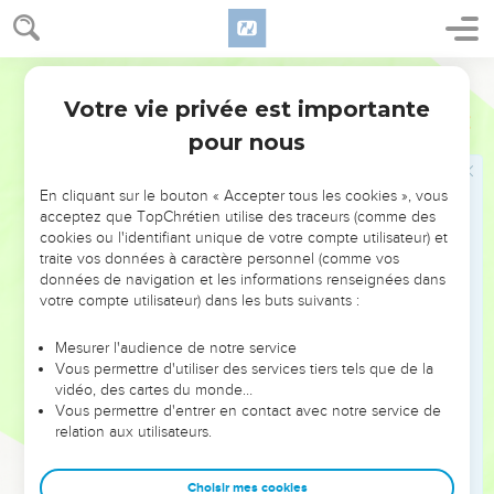
sera contre nous ?
32
Lui qui n'a pas épargné son propre Fils mais l'a donné pour
nous tous, comment ne nous accorderait-il pas aussi tout
Segond 21
avec lui ?
Votre vie privée est importante
Romains
8
33
Qui accusera ceux que Dieu a choisis ? C'est Dieu qui les
pour nous
déclare justes !
34
Qui les condamnera ? [Jésus-]Christ est mort, bien plus, il
En cliquant sur le bouton « Accepter tous les cookies », vous
est ressuscité, il est à la droite de Dieu et il intercède pour
acceptez que TopChrétien utilise des traceurs (comme des
cookies ou l'identifiant unique de votre compte utilisateur) et
nous !
traite vos données à caractère personnel (comme vos
35
Qui nous séparera de l'amour de Christ ? Serait-ce la
données de navigation et les informations renseignées dans
détresse, l'angoisse, la persécution, la faim, le dénuement, le
votre compte utilisateur) dans les buts suivants :
danger ou l'épée ?
Mesurer l'audience de notre service
36
De fait, il est écrit : C'est à cause de toi qu'on nous met à
Vous permettre d'utiliser des services tiers tels que de la
mort à longueur de journée, qu'on nous considère comme
vidéo, des cartes du monde…
Vous permettre d'entrer en contact avec notre service de
des brebis destinées à la boucherie.
relation aux utilisateurs.
37
Au contraire, dans tout cela nous sommes plus que
vainqueurs grâce à celui qui nous a aimés.
Choisir mes cookies