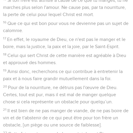
Si ton frère est attristé à cause de ce que tu manges, tu ne
marches plus selon l'amour. Ne cause pas, par ta nourriture,
la perte de celui pour lequel Christ est mort.
16
Que ce qui est bon pour vous ne devienne pas un sujet de
calomnie.
17
En effet, le royaume de Dieu, ce n'est pas le manger et le
boire, mais la justice, la paix et la joie, par le Saint-Esprit.
18
Celui qui sert Christ de cette manière est agréable à Dieu
et approuvé des hommes.
19
Ainsi donc, recherchons ce qui contribue à entretenir la
paix et à nous faire grandir mutuellement dans la foi.
20
Pour de la nourriture, ne détruis pas l'œuvre de Dieu.
Certes, tout est pur, mais il est mal de manger quelque
chose si cela représente un obstacle pour quelqu’un.
21
Il est bien de ne pas manger de viande, de ne pas boire de
vin et de t'abstenir de ce qui peut être pour ton frère un
obstacle, [un piège ou une source de faiblesse].
22