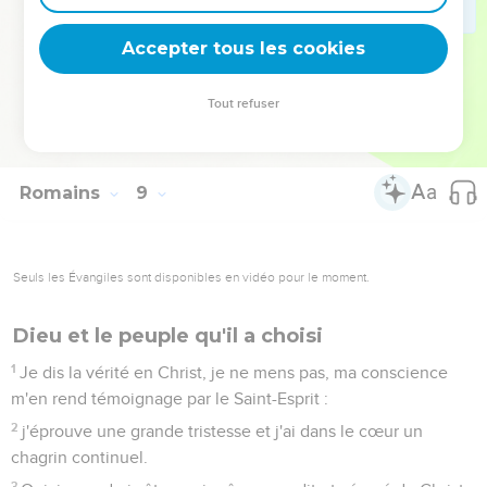
38
En effet, j'ai l'assurance que ni la mort ni la vie, ni les
anges ni les dominations, ni le présent ni l'avenir, ni les
Accepter tous les cookies
puissances,
39
ni la hauteur, ni la profondeur, ni aucune autre créature ne
Tout refuser
pourra nous séparer de l'amour de Dieu manifesté en Jésus-
Christ notre Seigneur.
Romains
9
Seuls les Évangiles sont disponibles en vidéo pour le moment.
Dieu et le peuple qu'il a choisi
1
Je dis la vérité en Christ, je ne mens pas, ma conscience
m'en rend témoignage par le Saint-Esprit :
2
j'éprouve une grande tristesse et j'ai dans le cœur un
chagrin continuel.
3