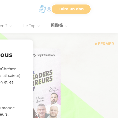
Faire un don
ien ?
Le Top
FERMER
nous
opChrétien
utilisateur)
n et les
:
 du monde…
eurs.