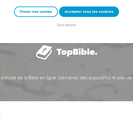
Accepter tous les cookies
Choisir mes cookies
Tout refuser
t d'étude de la Bible en ligne. Démarrez dès aujourd'hui le plan de
c