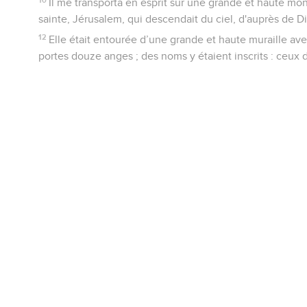
Il me transporta en esprit sur une grande et haute mo
sainte, Jérusalem, qui descendait du ciel, d'auprès de D
12
Elle était entourée d’une grande et haute muraille ave
portes douze anges ; des noms y étaient inscrits : ceux d