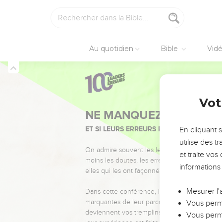
Au quotidien
Bible
Vid
Vot
NE MANQUEZ PAS L’ÉVÉ
ET SI LEURS ERREURS POUVAIENT VOUS 
En cliquant 
utilise des 
On admire souvent les leaders pour leurs réussi
et traite vo
moins les doutes, les erreurs et les saisons di
informations
elles qui les ont façonnés.
Mesurer l'
Dans cette conférence, leaders, entrepreneur
marquantes de leur parcours et les clés pour
Vous perme
deviennent vos tremplins. Que vous guidiez 
Vous perme