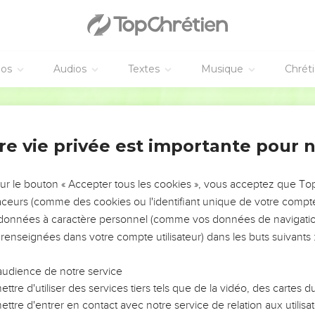
éos
Audios
Textes
Musique
Chrét
re vie privée est importante pour 
NEMENT DE L’ANNÉE !
ÉVITER LES VOTRES ?
sur le bouton « Accepter tous les cookies », vous acceptez que T
traceurs (comme des cookies ou l'identifiant unique de votre compte 
tes, leur impact, leur foi ou leur vision. Mais on voit
s données à caractère personnel (comme vos données de navigatio
fficiles qu'ils ont traversés, alors même que ce sont
 renseignées dans votre compte utilisateur) dans les buts suivants 
audience de notre service
s, et responsables reviennent sur les erreurs
 avancer avec plus de sagesse afin que leurs erreurs
ttre d'utiliser des services tiers tels que de la vidéo, des cartes
un ministère, une équipe, un groupe ou une famille,
ttre d'entrer en contact avec notre service de relation aux utilisat