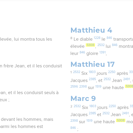
Matthieu 4
8
1228
846
levée, lui montra tous les
Le diable
le
transport
5308
2532
846
élevée
,
lui
montr
846
1391
leur
gloire
,
Matthieu 17
n frère Jean, et il les conduisit
1
2532
1803
2250
33
Six
jours
après
2385
2532
2491
Jacques
, et
Jean
,
2596
2398
1519
530
sur
une haute
an, et il les conduisit seuls à
Marc 9
eux ;
2
2532
1803
2250
3
Six
jours
après
2385
2532
2491
Jacques
et
Jean
, 
es devant les hommes, mais
2398
1519
5308
sur
une haute
mo
 parmi les hommes est
846
;