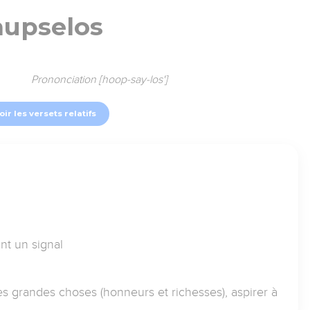
hupselos
Prononciation [hoop-say-los']
oir les versets relatifs
nt un signal
es grandes choses (honneurs et richesses), aspirer à