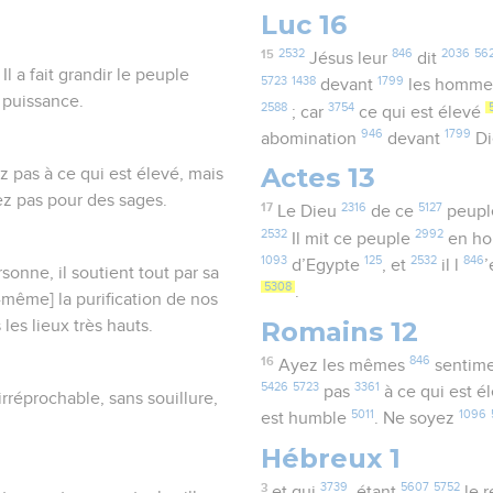
Luc 16
15
2532
846
2036
56
Jésus leur
dit
Il a fait grandir le peuple
5723
1438
1799
devant
les homm
a puissance.
2588
3754
; car
ce qui est élevé
946
1799
abomination
devant
D
Actes 13
z pas à ce qui est élevé, mais
ez pas pour des sages.
17
2316
5127
Le Dieu
de ce
peup
2532
2992
Il mit ce peuple
en ho
1093
125
2532
846
d’Egypte
, et
il l
rsonne, il soutient tout par sa
5308
.
-même] la purification de nos
Romains 12
 les lieux très hauts.
16
846
Ayez les mêmes
sentim
5426
5723
3361
pas
à ce qui est é
 irréprochable, sans souillure,
5011
1096
est humble
. Ne soyez
Hébreux 1
3
3739
5607
5752
et qui
, étant
le r