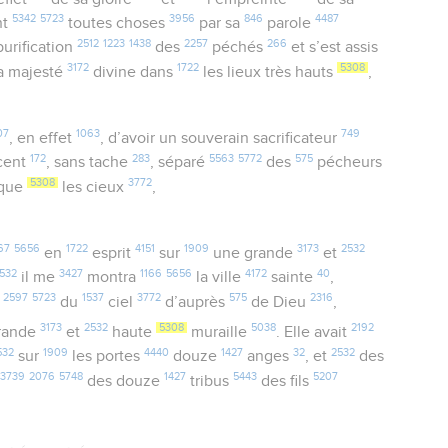
5342
5723
3956
846
4487
nt
toutes choses
par sa
parole
2512
1223
1438
2257
266
purification
des
péchés
et s’est assis
3172
1722
5308
a majesté
divine dans
les lieux très hauts
,
07
1063
749
, en effet
, d’avoir un souverain sacrificateur
172
283
5563
5772
575
ocent
, sans tache
, séparé
des
pécheurs
5308
3772
 que
les cieux
,
67
5656
1722
4151
1909
3173
2532
en
esprit
sur
une grande
et
532
3427
1166
5656
4172
40
il me
montra
la ville
sainte
,
2597
5723
1537
3772
575
2316
t
du
ciel
d’auprès
de Dieu
,
3173
2532
5308
5038
2192
rande
et
haute
muraille
. Elle avait
532
1909
4440
1427
32
2532
sur
les portes
douze
anges
, et
des
3739
2076
5748
1427
5443
5207
x
des douze
tribus
des fils