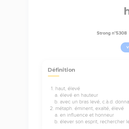
Strong n°5308
V
Définition
haut, élevé
élevé en hauteur
avec un bras levé, c.à.d. donna
métaph. éminent, exalté, élevé
en influence et honneur
élever son esprit, rechercher l