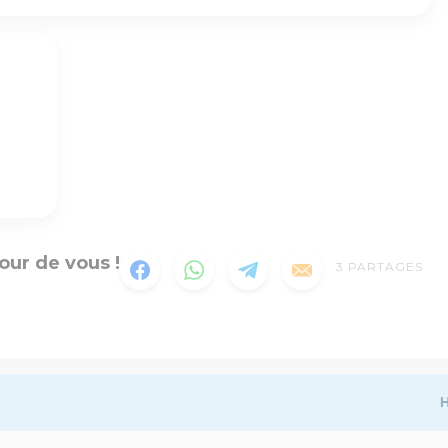
our de vous !
3
PARTAGES
H