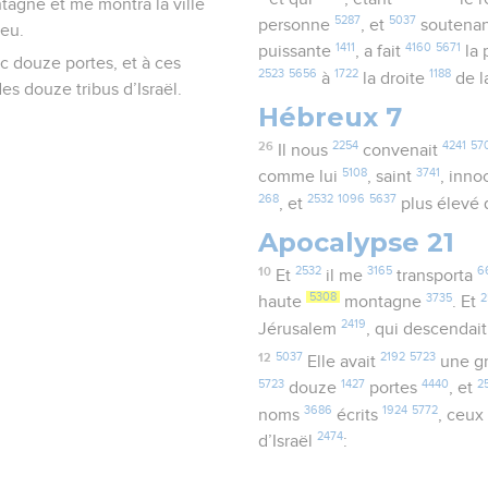
ntagne et me montra la ville
5287
5037
personne
, et
soutena
ieu.
1411
4160
5671
puissante
, a fait
la 
c douze portes, et à ces
2523
5656
1722
1188
à
la droite
de l
es douze tribus d’Israël.
Hébreux 7
26
2254
4241
57
Il nous
convenait
5108
3741
comme lui
, saint
, inn
268
2532
1096
5637
, et
plus élevé
Apocalypse 21
10
2532
3165
6
Et
il me
transporta
5308
3735
2
haute
montagne
. Et
2419
Jérusalem
, qui descendai
12
5037
2192
5723
Elle avait
une g
5723
1427
4440
2
douze
portes
, et
3686
1924
5772
noms
écrits
, ceu
2474
d’Israël
: