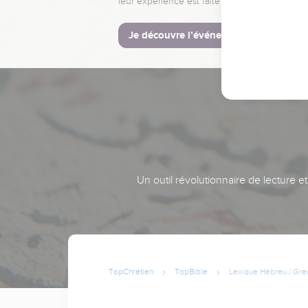
leur expérience est faite pour vous.
Je découvre l’événement
Un outil révolutionnaire de lecture e
TopChrétien
TopBible
Lexique Hébreu / Gre