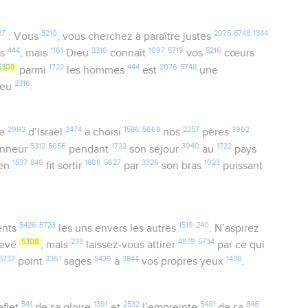
27
5210
2075
5748
1344
: Vous
, vous cherchez à paraître justes
444
1161
2316
1097
5719
5216
es
, mais
Dieu
connaît
vos
cœurs
5308
1722
444
2076
5748
parmi
les hommes
est
une
2316
ieu
.
2992
2474
1586
5668
2257
3962
le
d’Israël
a choisi
nos
pères
.
5312
5656
1722
3940
1722
nneur
pendant
son séjour
au
pays
1537
846
1806
5627
3326
1023
’en
fit sortir
par
son bras
puissant
5426
5723
1519
240
ents
les uns envers les autres
. N’aspirez
5308
235
4879
5734
levé
, mais
laissez-vous attirer
par ce qui
5737
3361
5429
3844
1438
point
sages
à
vos propres yeux
.
541
1391
2532
5481
846
eflet
de sa gloire
et
l’empreinte
de sa