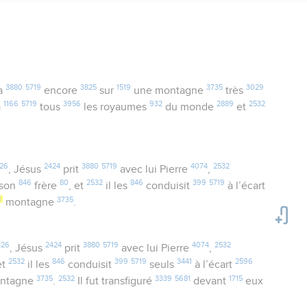
3880
5719
3825
1519
3735
3029
a
encore
sur
une montagne
très
1166
5719
3956
932
2889
2532
a
tous
les royaumes
du monde
et
26
2424
3880
5719
4074
2532
, Jésus
prit
avec lui Pierre
,
846
80
2532
846
399
5719
 son
frère
, et
il les
conduisit
à l’écart
8
3735
montagne
.
326
2424
3880
5719
4074
2532
, Jésus
prit
avec lui Pierre
,
2532
846
399
5719
3441
2596
et
il les
conduisit
seuls
à l’écart
3735
2532
3339
5681
1715
ntagne
.
Il fut transfiguré
devant
eux