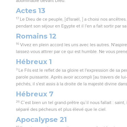
abominable devant Dieu.
Actes 13
17
Le Dieu de ce peuple, [d'Israël, ] a choisi nos ancêtres. 
pendant son séjour en Egypte et il l'en a fait sortir par s
Romains 12
16
Vivez en plein accord les uns avec les autres. N'aspire
laissez-vous attirer par ce qui est humble. Ne vous pren
Hébreux 1
3
Le Fils est le reflet de sa gloire et l'expression de sa pe
parole puissante. Après avoir accompli [au travers de lui
péchés, il s'est assis à la droite de la majesté divine dans
Hébreux 7
26
C’est bien un tel grand-prêtre qu’il nous fallait : saint,
séparé des pécheurs et plus élevé que le ciel.
Apocalypse 21
10